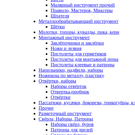
Малярный инструмент прочий
Правило, Мастерок, Миксеры
Шпателя
Металлообрабатывающий инструмент
Щётки
Молотки, топоры, кувалды, пика, керн
Монтажный инструмент
Заклёпочники и заклёпки
Ножи и лезвия
Пистолеты для герметиков
Пистолеты для монтажной пены
Пистолеты клеевые и патроны
Напильники, надфили, наборы
Ножницы по металлу, пластику
Отвёртки, наборы
Наборы отвёрток
Отвертка-пробник
Отвёртки
Пассатижи, кусачки, бокорезы, тонкогубцы, к
Прочее
Разметочный инструмент
Свёрла, Наборы, Патроны
Наборы свёрл, буров
Патроны для дрелей