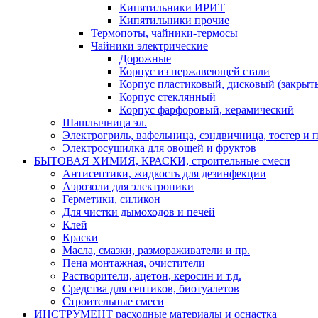
Кипятильники ИРИТ
Кипятильники прочие
Термопоты, чайники-термосы
Чайники электрические
Дорожные
Корпус из нержавеющей стали
Корпус пластиковый, дисковый (закрыты
Корпус стеклянный
Корпус фарфоровый, керамический
Шашлычница эл.
Электрогриль, вафельница, сэндвичница, тостер и п
Электросушилка для овощей и фруктов
БЫТОВАЯ ХИМИЯ, КРАСКИ, строительные смеси
Антисептики, жидкость для дезинфекции
Аэрозоли для электроники
Герметики, силикон
Для чистки дымоходов и печей
Клей
Краски
Масла, смазки, размораживатели и пр.
Пена монтажная, очистители
Растворители, ацетон, керосин и т.д.
Средства для септиков, биотуалетов
Строительные смеси
ИНСТРУМЕНТ расходные материалы и оснастка