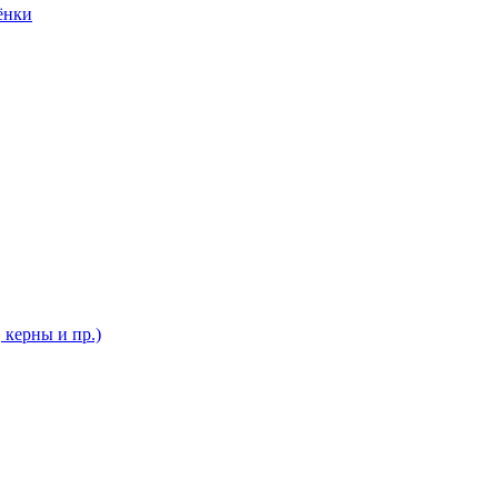
ёнки
 керны и пр.)