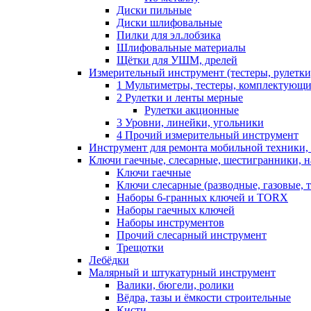
Диски пильные
Диски шлифовальные
Пилки для эл.лобзика
Шлифовальные материалы
Щётки для УШМ, дрелей
Измерительный инструмент (тестеры, рулетки,
1 Мультиметры, тестеры, комплектующ
2 Рулетки и ленты мерные
Рулетки акционные
3 Уровни, линейки, угольники
4 Прочий измерительный инструмент
Инструмент для ремонта мобильной техники,
Ключи гаечные, слесарные, шестигранники, 
Ключи гаечные
Ключи слесарные (разводные, газовые, 
Наборы 6-гранных ключей и TORX
Наборы гаечных ключей
Наборы инструментов
Прочий слесарный инструмент
Трещотки
Лебёдки
Малярный и штукатурный инструмент
Валики, бюгели, ролики
Вёдра, тазы и ёмкости строительные
Кисти