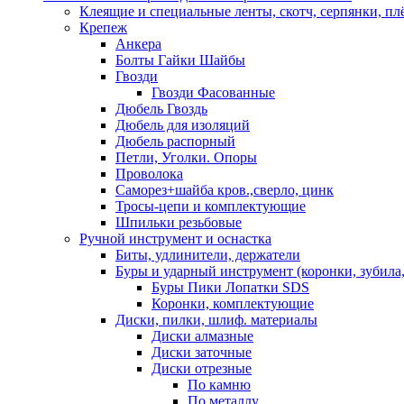
Клеящие и специальные ленты, скотч, серпянки, пл
Крепеж
Анкера
Болты Гайки Шайбы
Гвозди
Гвозди Фасованные
Дюбель Гвоздь
Дюбель для изоляций
Дюбель распорный
Петли, Уголки. Опоры
Проволока
Саморез+шайба кров.,сверло, цинк
Тросы-цепи и комплектующие
Шпильки резьбовые
Ручной инструмент и оснастка
Биты, удлинители, держатели
Буры и ударный инструмент (коронки, зубила,
Буры Пики Лопатки SDS
Коронки, комплектующие
Диски, пилки, шлиф. материалы
Диски алмазные
Диски заточные
Диски отрезные
По камню
По металлу