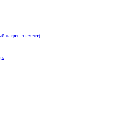
й нагрев. элемент)
р.