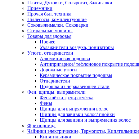
Плиты, Духовки, Солярогаз, Зажигалки
Приемники
Прочая быт. техника
Пылесосы, комплектующие
Соковыжималки, Соковарки
Стиральные машины
Товары для здоровья
Прочее
Увлажнители воздуха, ионизаторы
Утюги, отпариватели
Алюминиевая подошва
Антипригарное/ тефлоновое покрытие подош
Дорожные утюги
Керамическое покрытие подошвы
Отпариватели
Подошва из нержавеющей стали
Фен, щипцы, выпрямители
Фен-щётка, фен-расчёска
Фены
Щипцы для выпрямления волос
Щипцы для завивки волос/ плойки
Щипцы для завивки и выпрямления волос
Фритюрница
Чайники электрические, Термопоты, Кипятильники
Кипятильники