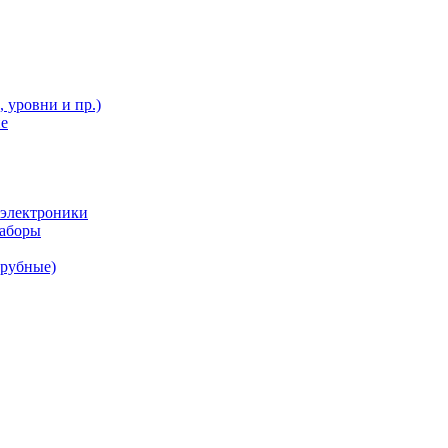
 уровни и пр.)
ие
 электроники
наборы
трубные)