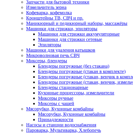
Запчасти для бытовой техники
Измельчитель зерна
Кофеварка, кофемолка
Кронштейны ТВ, СВЧ и пр.
Маникюрный и педикюрный наборы, массажёры
Машинки для стрижки, эпиляторы
Машинки для стрижки аккумуляторные
Машинки для стрижки сетевые
Эпиляторы
Машинки для удаления катышков
Микроволновая печь СВЧ
Миксеры, блендеры
Блендеры погружные (без стакана)
Блендеры погружные (стакан в комплекте)
Блендеры погружные (стакан, венчик в компл
Блендеры погружные (стакан, венчик, измельч
Блендеры стационарные
Кухонные процессоры, измельчители
Миксеры ручные
Миксеры с чашей
Мясорубки, Кухонные комбайны
Мясорубки, Кухонные комбайны
Принадлежности
Насосы и станции водоснабжения
Пароварка, Мультиварка, Хлебопечь