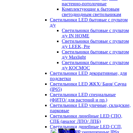
настенно-потолочные
Комплектующие к бытовым
светодиодным светильникам
Светильники LED бытовые с пультом
д/у
Светильники бытовые с пультом
д/у IN HOME
Светильники бытовые с пультом
д/у LEEK, Pre
Светильники бытовые с пультом
д/у Maxlight
Светильники бытовые с пультом
д/у КОСМОС
Светильники LED декоративные, для
подсветки
Светильники LED ЖКХ/ Баня/ Сауна
(IP65)
Светильники LED специальные
(ФИТО/ для растений и пр.)
Светильники LED уличные, складские,
парковые
Светильники линейные LED СПО,
СПБ (аналог ЛПО/ ЛПБ)
Светильники линейные LED ССП,
ДСП пылевлагозащищенные IP6х