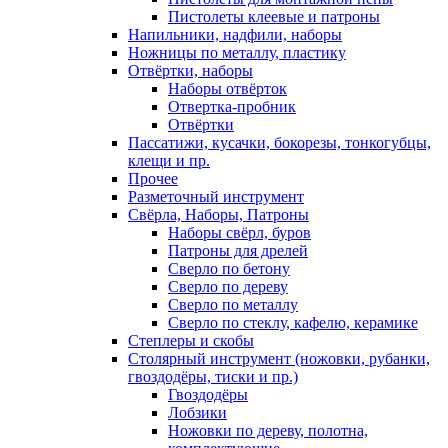
Пистолеты клеевые и патроны
Напильники, надфили, наборы
Ножницы по металлу, пластику
Отвёртки, наборы
Наборы отвёрток
Отвертка-пробник
Отвёртки
Пассатижи, кусачки, бокорезы, тонкогубцы,
клещи и пр.
Прочее
Разметочный инструмент
Свёрла, Наборы, Патроны
Наборы свёрл, буров
Патроны для дрелей
Сверло по бетону
Сверло по дереву
Сверло по металлу
Сверло по стеклу, кафелю, керамике
Степлеры и скобы
Столярный инструмент (ножовки, рубанки,
гвоздодёры, тиски и пр.)
Гвоздодёры
Лобзики
Ножовки по дереву, полотна,