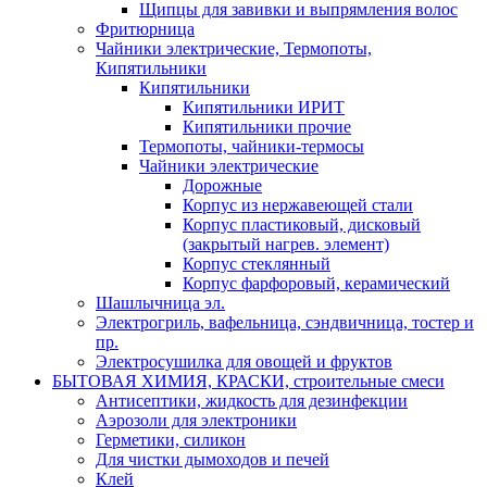
Щипцы для завивки и выпрямления волос
Фритюрница
Чайники электрические, Термопоты,
Кипятильники
Кипятильники
Кипятильники ИРИТ
Кипятильники прочие
Термопоты, чайники-термосы
Чайники электрические
Дорожные
Корпус из нержавеющей стали
Корпус пластиковый, дисковый
(закрытый нагрев. элемент)
Корпус стеклянный
Корпус фарфоровый, керамический
Шашлычница эл.
Электрогриль, вафельница, сэндвичница, тостер и
пр.
Электросушилка для овощей и фруктов
БЫТОВАЯ ХИМИЯ, КРАСКИ, строительные смеси
Антисептики, жидкость для дезинфекции
Аэрозоли для электроники
Герметики, силикон
Для чистки дымоходов и печей
Клей