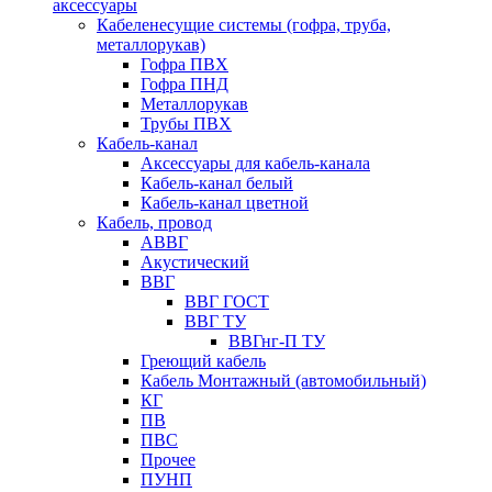
аксессуары
Кабеленесущие системы (гофра, труба,
металлорукав)
Гофра ПВХ
Гофра ПНД
Металлорукав
Трубы ПВХ
Кабель-канал
Аксессуары для кабель-канала
Кабель-канал белый
Кабель-канал цветной
Кабель, провод
АВВГ
Акустический
ВВГ
ВВГ ГОСТ
ВВГ ТУ
ВВГнг-П ТУ
Греющий кабель
Кабель Монтажный (автомобильный)
КГ
ПВ
ПВС
Прочее
ПУНП