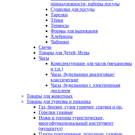
принадлежности, наборы посуды
Сушилки для посуды
Тарелки
Тёрки
Термосы
Формы для выпекания
Хлебницы
Чайники
Свечи
Товары для Детей, Игры
Часы
Комплектующие для часов (механизмы
и т.п.)
Часы, будильники аналоговые/
классические
Часы, будильники с электронным
дисплеем
Товары для животных
Товары для туризма и пикника
Газ, бензин, сухое горючее, спички и пр.
Горелки газовые
Ножи и топоры туристические,
многофункциональный инструмент
(мультитул)
Плиты портативные, походные, газовые