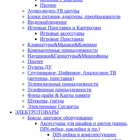
Прочие
Аудио-видео-ТВ шнуры
Блоки питания, адаптеры, преобразователи
Видеонаблюдение
Игровые Приставки и Картриджи
Игровые аксессуары
Игровые Приставки
Клавиатуры&Мышки&Коврики
Компьютерные принадлежности
Наушники&Гарнитуры&Микрофоны
Прочее
Пульты ДУ
Спутниковое, Цифровое, Аналоговое ТВ
(антенны, приставки)
Телевизионные принадлежности
Телефонные принадлежности
Флеш-драйв & Карты памяти
Штекеры, гнёзда
Электронные Сигареты
ЭЛЕКТРОТОВАРЫ
Боксы, щитовое оборудование
Аксессуары для шкафов и щитов (шины,
DIN-рейки, наклейки и пр.)
DIN-рейки и комплектующие