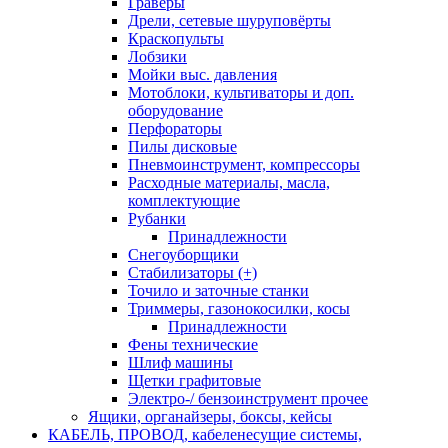
Граверы
Дрели, сетевые шуруповёрты
Краскопульты
Лобзики
Мойки выс. давления
Мотоблоки, культиваторы и доп.
оборудование
Перфораторы
Пилы дисковые
Пневмоинструмент, компрессоры
Расходные материалы, масла,
комплектующие
Рубанки
Принадлежности
Снегоуборщики
Стабилизаторы (+)
Точило и заточные станки
Триммеры, газонокосилки, косы
Принадлежности
Фены технические
Шлиф машины
Щетки графитовые
Электро-/ бензоинструмент прочее
Ящики, органайзеры, боксы, кейсы
КАБЕЛЬ, ПРОВОД, кабеленесущие системы,