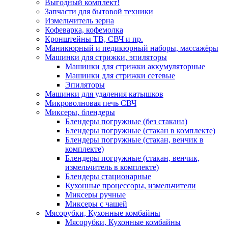
Выгодный комплект!
Запчасти для бытовой техники
Измельчитель зерна
Кофеварка, кофемолка
Кронштейны ТВ, СВЧ и пр.
Маникюрный и педикюрный наборы, массажёры
Машинки для стрижки, эпиляторы
Машинки для стрижки аккумуляторные
Машинки для стрижки сетевые
Эпиляторы
Машинки для удаления катышков
Микроволновая печь СВЧ
Миксеры, блендеры
Блендеры погружные (без стакана)
Блендеры погружные (стакан в комплекте)
Блендеры погружные (стакан, венчик в
комплекте)
Блендеры погружные (стакан, венчик,
измельчитель в комплекте)
Блендеры стационарные
Кухонные процессоры, измельчители
Миксеры ручные
Миксеры с чашей
Мясорубки, Кухонные комбайны
Мясорубки, Кухонные комбайны