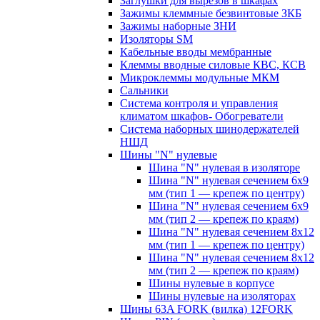
Заглушки для вырезов в шкафах
Зажимы клеммные безвинтовые ЗКБ
Зажимы наборные ЗНИ
Изоляторы SM
Кабельные вводы мембранные
Клеммы вводные силовые КВС, КСВ
Микроклеммы модульные МКМ
Сальники
Система контроля и управления
климатом шкафов- Обогреватели
Система наборных шинодержателей
НШД
Шины "N" нулевые
Шина "N" нулевая в изоляторе
Шина "N" нулевая сечением 6х9
мм (тип 1 — крепеж по центру)
Шина "N" нулевая сечением 6х9
мм (тип 2 — крепеж по краям)
Шина "N" нулевая сечением 8х12
мм (тип 1 — крепеж по центру)
Шина "N" нулевая сечением 8х12
мм (тип 2 — крепеж по краям)
Шины нулевые в корпусе
Шины нулевые на изоляторах
Шины 63A FORK (вилка) 12FORK