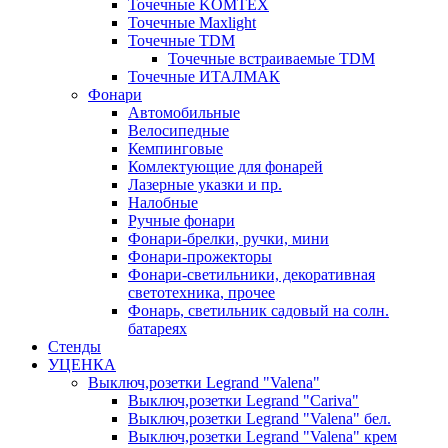
Точечные KOMTEX
Точечные Maxlight
Точечные TDM
Точечные встраиваемые TDM
Точечные ИТАЛМАК
Фонари
Автомобильные
Велосипедные
Кемпинговые
Комлектующие для фонарей
Лазерные указки и пр.
Налобные
Ручные фонари
Фонари-брелки, ручки, мини
Фонари-прожекторы
Фонари-светильники, декоративная
светотехника, прочее
Фонарь, светильник садовый на солн.
батареях
Стенды
УЦЕНКА
Выключ,розетки Legrand "Valena"
Выключ,розетки Legrand "Cariva"
Выключ,розетки Legrand "Valena" бел.
Выключ,розетки Legrand "Valena" крем