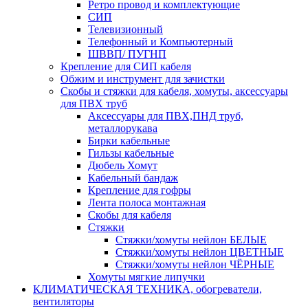
Ретро провод и комплектующие
СИП
Телевизионный
Телефонный и Компьютерный
ШВВП/ ПУГНП
Крепление для СИП кабеля
Обжим и инструмент для зачистки
Скобы и стяжки для кабеля, хомуты, аксессуары
для ПВХ труб
Аксессуары для ПВХ,ПНД труб,
металлорукава
Бирки кабельные
Гильзы кабельные
Дюбель Хомут
Кабельный бандаж
Крепление для гофры
Лента полоса монтажная
Скобы для кабеля
Стяжки
Стяжки/хомуты нейлон БЕЛЫЕ
Стяжки/хомуты нейлон ЦВЕТНЫЕ
Стяжки/хомуты нейлон ЧЁРНЫЕ
Хомуты мягкие липучки
КЛИМАТИЧЕСКАЯ ТЕХНИКА, обогреватели,
вентиляторы