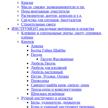
Краски
Масла, смазки, размораживатели и пр.
Пена монтажная, очистители
Растворители, ацетон, керосин и т.д.
Средства для септиков, биотуалетов
Строительные смеси
ИНСТРУМЕНТ расходные материалы и оснастка
Клеящие и специальные ленты, скотч, серпянки,
плёнки
Крепеж
Анкера
Болты Гайки Шайбы
Гвозди
Гвозди Фасованные
Дюбель Гвоздь
Дюбель для изоляций
Дюбель распорный
Петли, Уголки. Опоры
Проволока
Саморез+шайба кров.,сверло, цинк
Тросы-цепи и комплектующие
Шпильки резьбовые
Ручной инструмент и оснастка
Биты, удлинители, держатели
Буры и ударный инструмент (коронки,