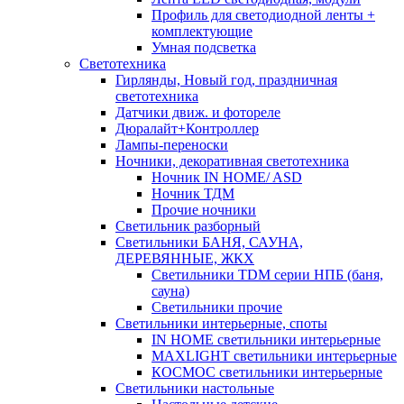
Профиль для светодиодной ленты +
комплектующие
Умная подсветка
Светотехника
Гирлянды, Новый год, праздничная
светотехника
Датчики движ. и фотореле
Дюралайт+Контроллер
Лампы-переноски
Ночники, декоративная светотехника
Ночник IN HOME/ ASD
Ночник ТДМ
Прочие ночники
Светильник разборный
Светильники БАНЯ, САУНА,
ДЕРЕВЯННЫЕ, ЖКХ
Светильники TDM серии НПБ (баня,
сауна)
Светильники прочие
Светильники интерьерные, споты
IN HOME светильники интерьерные
MAXLIGHT светильники интерьерные
КОСМОС светильники интерьерные
Светильники настольные