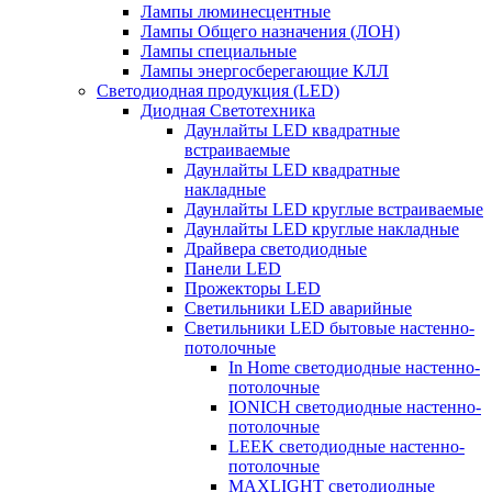
Лампы люминесцентные
Лампы Общего назначения (ЛОН)
Лампы специальные
Лампы энергосберегающие КЛЛ
Светодиодная продукция (LED)
Диодная Светотехника
Даунлайты LED квадратные
встраиваемые
Даунлайты LED квадратные
накладные
Даунлайты LED круглые встраиваемые
Даунлайты LED круглые накладные
Драйвера светодиодные
Панели LED
Прожекторы LED
Светильники LED аварийные
Светильники LED бытовые настенно-
потолочные
In Home светодиодные настенно-
потолочные
IONICH светодиодные настенно-
потолочные
LEEK светодиодные настенно-
потолочные
MAXLIGHT светодиодные