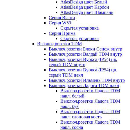
AtlasDesign цвет Белый
AtlasDesign цвет Карбон
AtlasDesign цвет Шампань
Серия Blanca
Серия W59
Скрытая установка
Серия Прима
Скрытая установка
Выключ,розетки TDM
Выключ,розетки Блоки Сенеж внутр
Выключ,розетки Валдай TDM внутр
Выключ,розетки Вуокса (IP54) цв.
серый TDM внутр
Выключ,розетки Вуокса (IP54) цв.
серый TDM накл
Выключ,розетки Ильмень TDM внутр
Выключ,розетки Ладога TDM накл
Выключ,розетки Ладога TDM
накл. белый
Выключ,розетки Ладога TDM
накл. бук
Выключ,розетки Ладога TDM
накл. слоновая кость
Выключ,розетки Ладога TDM
накл. сосна