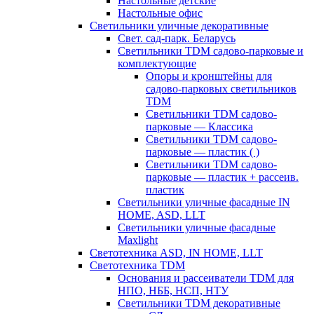
Настольные детские
Настольные офис
Светильники уличные декоративные
Свет. сад-парк. Беларусь
Светильники TDM садово-парковые и
комплектующие
Опоры и кронштейны для
садово-парковых светильников
TDM
Светильники TDM садово-
парковые — Классика
Светильники TDM садово-
парковые — пластик ( )
Светильники TDM садово-
парковые — пластик + рассеив.
пластик
Светильники уличные фасадные IN
HOME, ASD, LLT
Светильники уличные фасадные
Maxlight
Светотехника ASD, IN HOME, LLT
Светотехника TDM
Основания и рассеиватели TDM для
НПО, НББ, НСП, НТУ
Светильники TDM декоративные