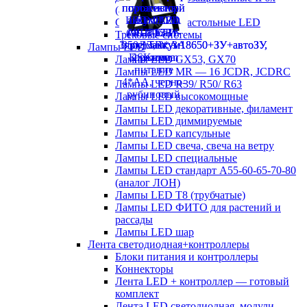
(аналог ЛСП)
Светильники настольные LED
Трековые системы
Лампы LED
Лампы LED GX53, GX70
Лампы LED MR — 16 JCDR, JCDRC
Лампы LED R39/ R50/ R63
Лампы LED высокомощные
Лампы LED декоративные, филамент
Лампы LED диммируемые
Лампы LED капсульные
Лампы LED свеча, свеча на ветру
Лампы LED специальные
Лампы LED стандарт А55-60-65-70-80
(аналог ЛОН)
Лампы LED Т8 (трубчатые)
Лампы LED ФИТО для растений и
рассады
Лампы LED шар
Лента светодиодная+контроллеры
Блоки питания и контроллеры
Коннекторы
Лента LED + контроллер — готовый
комплект
Лента LED светодиодная, модули