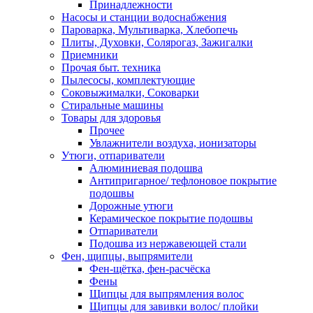
Принадлежности
Насосы и станции водоснабжения
Пароварка, Мультиварка, Хлебопечь
Плиты, Духовки, Солярогаз, Зажигалки
Приемники
Прочая быт. техника
Пылесосы, комплектующие
Соковыжималки, Соковарки
Стиральные машины
Товары для здоровья
Прочее
Увлажнители воздуха, ионизаторы
Утюги, отпариватели
Алюминиевая подошва
Антипригарное/ тефлоновое покрытие
подошвы
Дорожные утюги
Керамическое покрытие подошвы
Отпариватели
Подошва из нержавеющей стали
Фен, щипцы, выпрямители
Фен-щётка, фен-расчёска
Фены
Щипцы для выпрямления волос
Щипцы для завивки волос/ плойки