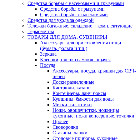
Средства борьбы с насекомыми и грызунами
Средства борьбы с грызунами
Средства борьбы с насекомыми
Средства для ухода за одеждой
Тележки багажные, складские + комплектующие
Термометры
ТОВАРЫ ДЛЯ ДОМА, СУВЕНИРЫ
Аксессуары для приготовления пищи
(бумага, фольга и т.п.)
Зеркала
Клеенки, пленка самоклеющаяся
Посуда
Аксессуары, посуда, крышки для СВЧ-
печей
Доски разделочные
Кастрюли, казаны
Контейнеры, ланч-боксы
Кувшины, ёмкости для воды
Миски, салатники
Ножи, овощечистки, ножницы
кухонные, ножи консервные, точилки
Прочее
Сковородки
Стаканы, чашки
Столовые приборы, кухонные