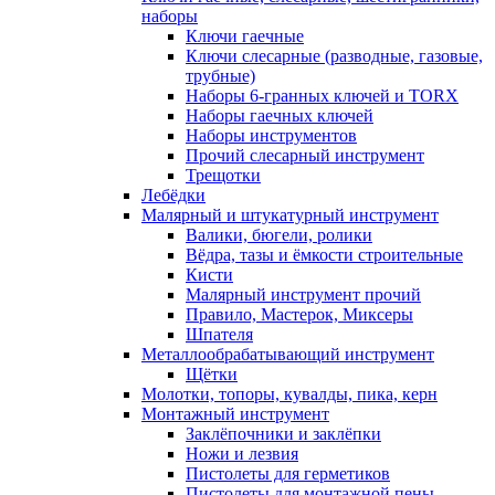
наборы
Ключи гаечные
Ключи слесарные (разводные, газовые,
трубные)
Наборы 6-гранных ключей и TORX
Наборы гаечных ключей
Наборы инструментов
Прочий слесарный инструмент
Трещотки
Лебёдки
Малярный и штукатурный инструмент
Валики, бюгели, ролики
Вёдра, тазы и ёмкости строительные
Кисти
Малярный инструмент прочий
Правило, Мастерок, Миксеры
Шпателя
Металлообрабатывающий инструмент
Щётки
Молотки, топоры, кувалды, пика, керн
Монтажный инструмент
Заклёпочники и заклёпки
Ножи и лезвия
Пистолеты для герметиков
Пистолеты для монтажной пены