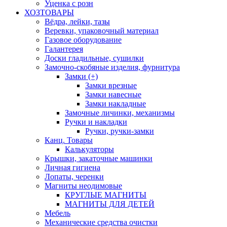
Уценка с розн
ХОЗТОВАРЫ
Вёдра, лейки, тазы
Веревки, упаковочный материал
Газовое оборудование
Галантерея
Доски гладильные, сушилки
Замочно-скобяные изделия, фурнитура
Замки (+)
Замки врезные
Замки навесные
Замки накладные
Замочные личинки, механизмы
Ручки и накладки
Ручки, ручки-замки
Канц. Товары
Калькуляторы
Крышки, закаточные машинки
Личная гигиена
Лопаты, черенки
Магниты неодимовые
КРУГЛЫЕ МАГНИТЫ
МАГНИТЫ ДЛЯ ДЕТЕЙ
Мебель
Механические средства очистки