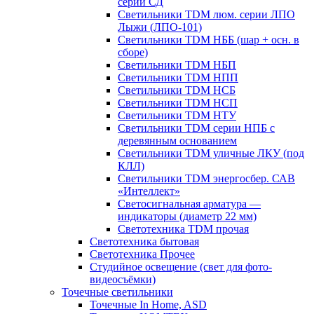
серии СД
Светильники TDM люм. серии ЛПО
Лыжи (ЛПО-101)
Светильники TDM НББ (шар + осн. в
сборе)
Светильники TDM НБП
Светильники TDM НПП
Светильники TDM НСБ
Светильники TDM НСП
Светильники TDM НТУ
Светильники TDM серии НПБ с
деревянным основанием
Светильники TDM уличные ЛКУ (под
КЛЛ)
Светильники TDM энергосбер. САВ
«Интеллект»
Светосигнальная арматура —
индикаторы (диаметр 22 мм)
Светотехника TDM прочая
Светотехника бытовая
Светотехника Прочее
Студийное освещение (свет для фото-
видеосъёмки)
Точечные светильники
Точечные In Home, ASD