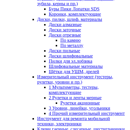
зубила, керны и пр.)
Буры Пики Лопатки SDS
Коронки, комплектующие
Диски, пилки, шлиф. материалы
Диски алмазные
Диски заточные
Диски отрезные
По камню
По металлу
Диски пильные
Диски шлифовальные
Пилки для эл.лобзика
Шлифовальные материалы
Щётки для УШМ, дрелей
Измерительный инструмент (тестеры,
рулетки, уровни и пр.)
1 Мультиметры, тестеры,
комплектующие
2 Рулетки и ленты мерные
Рулетки акционные
3 Уровни, линейки, угольники
4 Прочий измерительный инструмент
Инструмент для ремонта мобильной
техники, электроники
Ключи гаечные, слесарные, шестигранники,