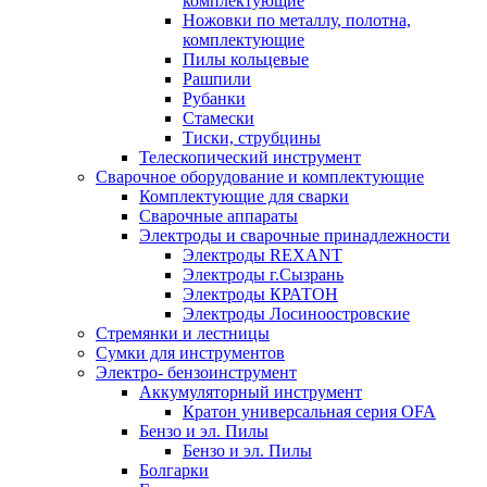
комплектующие
Ножовки по металлу, полотна,
комплектующие
Пилы кольцевые
Рашпили
Рубанки
Стамески
Тиски, струбцины
Телескопический инструмент
Сварочное оборудование и комплектующие
Комплектующие для сварки
Сварочные аппараты
Электроды и сварочные принадлежности
Электроды REXANT
Электроды г.Сызрань
Электроды КРАТОН
Электроды Лосиноостровские
Стремянки и лестницы
Сумки для инструментов
Электро- бензоинструмент
Аккумуляторный инструмент
Кратон универсальная серия OFA
Бензо и эл. Пилы
Бензо и эл. Пилы
Болгарки