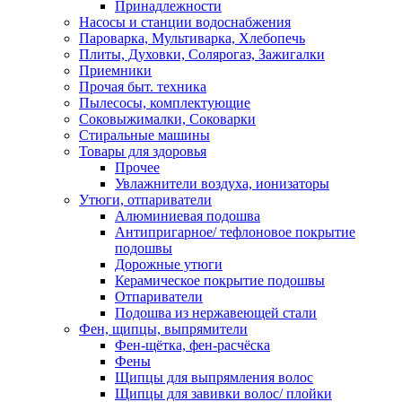
Принадлежности
Насосы и станции водоснабжения
Пароварка, Мультиварка, Хлебопечь
Плиты, Духовки, Солярогаз, Зажигалки
Приемники
Прочая быт. техника
Пылесосы, комплектующие
Соковыжималки, Соковарки
Стиральные машины
Товары для здоровья
Прочее
Увлажнители воздуха, ионизаторы
Утюги, отпариватели
Алюминиевая подошва
Антипригарное/ тефлоновое покрытие
подошвы
Дорожные утюги
Керамическое покрытие подошвы
Отпариватели
Подошва из нержавеющей стали
Фен, щипцы, выпрямители
Фен-щётка, фен-расчёска
Фены
Щипцы для выпрямления волос
Щипцы для завивки волос/ плойки