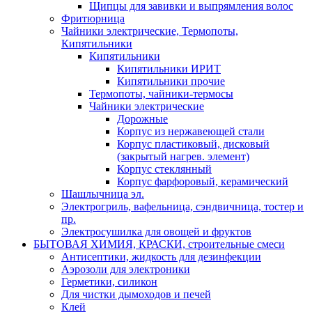
Щипцы для завивки и выпрямления волос
Фритюрница
Чайники электрические, Термопоты,
Кипятильники
Кипятильники
Кипятильники ИРИТ
Кипятильники прочие
Термопоты, чайники-термосы
Чайники электрические
Дорожные
Корпус из нержавеющей стали
Корпус пластиковый, дисковый
(закрытый нагрев. элемент)
Корпус стеклянный
Корпус фарфоровый, керамический
Шашлычница эл.
Электрогриль, вафельница, сэндвичница, тостер и
пр.
Электросушилка для овощей и фруктов
БЫТОВАЯ ХИМИЯ, КРАСКИ, строительные смеси
Антисептики, жидкость для дезинфекции
Аэрозоли для электроники
Герметики, силикон
Для чистки дымоходов и печей
Клей