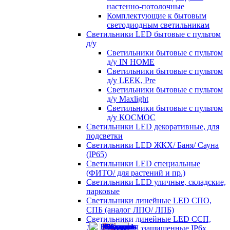
настенно-потолочные
Комплектующие к бытовым
светодиодным светильникам
Светильники LED бытовые с пультом
д/у
Светильники бытовые с пультом
д/у IN HOME
Светильники бытовые с пультом
д/у LEEK, Pre
Светильники бытовые с пультом
д/у Maxlight
Светильники бытовые с пультом
д/у КОСМОС
Светильники LED декоративные, для
подсветки
Светильники LED ЖКХ/ Баня/ Сауна
(IP65)
Светильники LED специальные
(ФИТО/ для растений и пр.)
Светильники LED уличные, складские,
парковые
Светильники линейные LED СПО,
СПБ (аналог ЛПО/ ЛПБ)
Светильники линейные LED ССП,
ДСП пылевлагозащищенные IP6х