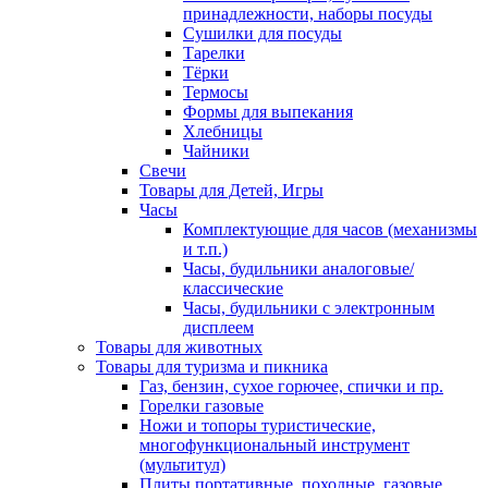
принадлежности, наборы посуды
Сушилки для посуды
Тарелки
Тёрки
Термосы
Формы для выпекания
Хлебницы
Чайники
Свечи
Товары для Детей, Игры
Часы
Комплектующие для часов (механизмы
и т.п.)
Часы, будильники аналоговые/
классические
Часы, будильники с электронным
дисплеем
Товары для животных
Товары для туризма и пикника
Газ, бензин, сухое горючее, спички и пр.
Горелки газовые
Ножи и топоры туристические,
многофункциональный инструмент
(мультитул)
Плиты портативные, походные, газовые