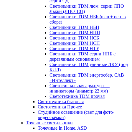
серии СД
Светильники TDM люм. серии ЛПО
Лыжи (ЛПО-101)
Светильники TDM НББ (шар + осн. в
сборе)
Светильники TDM НБП
Светильники TDM НПП
Светильники TDM НСБ
Светильники TDM НСП
Светильники TDM НТУ
Светильники TDM серии НПБ с
деревянным основанием
Светильники TDM уличные ЛКУ (под
КЛЛ)
Светильники TDM энергосбер. САВ
«Интеллект»
Светосигнальная арматура —
индикаторы (диаметр 22 мм)
Светотехника TDM прочая
Светотехника бытовая
Светотехника Прочее
Студийное освещение (свет для фото-
видеосъёмки)
Точечные светильники
Точечные In Home, ASD