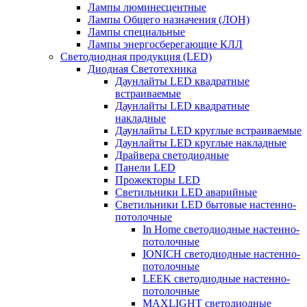
Лампы люминесцентные
Лампы Общего назначения (ЛОН)
Лампы специальные
Лампы энергосберегающие КЛЛ
Светодиодная продукция (LED)
Диодная Светотехника
Даунлайты LED квадратные
встраиваемые
Даунлайты LED квадратные
накладные
Даунлайты LED круглые встраиваемые
Даунлайты LED круглые накладные
Драйвера светодиодные
Панели LED
Прожекторы LED
Светильники LED аварийные
Светильники LED бытовые настенно-
потолочные
In Home светодиодные настенно-
потолочные
IONICH светодиодные настенно-
потолочные
LEEK светодиодные настенно-
потолочные
MAXLIGHT светодиодные