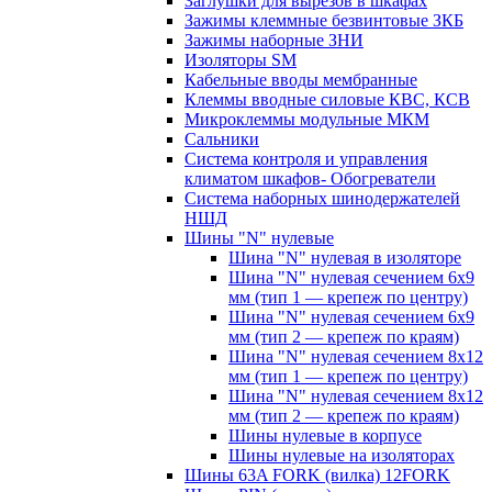
Заглушки для вырезов в шкафах
Зажимы клеммные безвинтовые ЗКБ
Зажимы наборные ЗНИ
Изоляторы SM
Кабельные вводы мембранные
Клеммы вводные силовые КВС, КСВ
Микроклеммы модульные МКМ
Сальники
Система контроля и управления
климатом шкафов- Обогреватели
Система наборных шинодержателей
НШД
Шины "N" нулевые
Шина "N" нулевая в изоляторе
Шина "N" нулевая сечением 6х9
мм (тип 1 — крепеж по центру)
Шина "N" нулевая сечением 6х9
мм (тип 2 — крепеж по краям)
Шина "N" нулевая сечением 8х12
мм (тип 1 — крепеж по центру)
Шина "N" нулевая сечением 8х12
мм (тип 2 — крепеж по краям)
Шины нулевые в корпусе
Шины нулевые на изоляторах
Шины 63A FORK (вилка) 12FORK