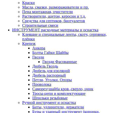
Краски
Масла, смазки, размораживатели и пр.
Пена монтажная, очистители
Растворители, ацетон, керосин и т.д.
Средства для септиков, биотуалетов
Строительные смеси
ИНСТРУМЕНТ расходные материалы и оснастка
Клеящие и специальные ленты, скотч, серпянки,
плёнки
Крепеж
Анкера
Болты Гайки Шайбы
Гвозди
Гвозди Фасованные
Дюбель Гвоздь
Дюбель для изоляций
Дюбель распорный
Петли, Уголки. Опоры
Проволока
Саморез+шайба кров.,сверло, цинк
Тросы-цепи и комплектующие
Шпильки резьбовые
Ручной инструмент и оснастка
Биты, удлинители, держатели
Буры и ударный инструмент (коронки,