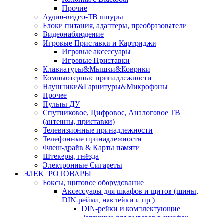
Прочие
Аудио-видео-ТВ шнуры
Блоки питания, адаптеры, преобразователи
Видеонаблюдение
Игровые Приставки и Картриджи
Игровые аксессуары
Игровые Приставки
Клавиатуры&Мышки&Коврики
Компьютерные принадлежности
Наушники&Гарнитуры&Микрофоны
Прочее
Пульты ДУ
Спутниковое, Цифровое, Аналоговое ТВ
(антенны, приставки)
Телевизионные принадлежности
Телефонные принадлежности
Флеш-драйв & Карты памяти
Штекеры, гнёзда
Электронные Сигареты
ЭЛЕКТРОТОВАРЫ
Боксы, щитовое оборудование
Аксессуары для шкафов и щитов (шины,
DIN-рейки, наклейки и пр.)
DIN-рейки и комплектующие