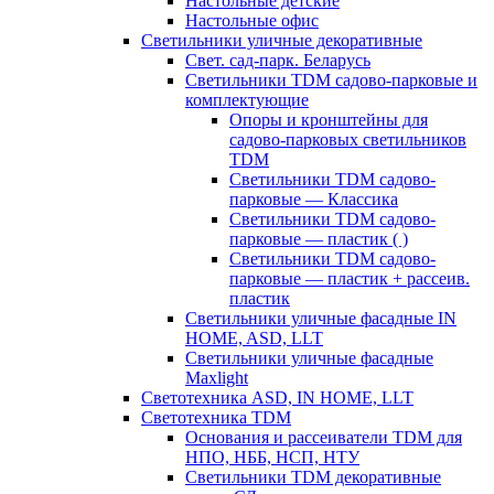
Настольные детские
Настольные офис
Светильники уличные декоративные
Свет. сад-парк. Беларусь
Светильники TDM садово-парковые и
комплектующие
Опоры и кронштейны для
садово-парковых светильников
TDM
Светильники TDM садово-
парковые — Классика
Светильники TDM садово-
парковые — пластик ( )
Светильники TDM садово-
парковые — пластик + рассеив.
пластик
Светильники уличные фасадные IN
HOME, ASD, LLT
Светильники уличные фасадные
Maxlight
Светотехника ASD, IN HOME, LLT
Светотехника TDM
Основания и рассеиватели TDM для
НПО, НББ, НСП, НТУ
Светильники TDM декоративные