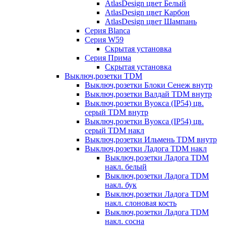
AtlasDesign цвет Белый
AtlasDesign цвет Карбон
AtlasDesign цвет Шампань
Серия Blanca
Серия W59
Скрытая установка
Серия Прима
Скрытая установка
Выключ,розетки TDM
Выключ,розетки Блоки Сенеж внутр
Выключ,розетки Валдай TDM внутр
Выключ,розетки Вуокса (IP54) цв.
серый TDM внутр
Выключ,розетки Вуокса (IP54) цв.
серый TDM накл
Выключ,розетки Ильмень TDM внутр
Выключ,розетки Ладога TDM накл
Выключ,розетки Ладога TDM
накл. белый
Выключ,розетки Ладога TDM
накл. бук
Выключ,розетки Ладога TDM
накл. слоновая кость
Выключ,розетки Ладога TDM
накл. сосна