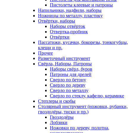
Пистолеты клеевые и патроны
Напильники, надфили, наборы
Ножницы по металлу, пластику
Отвёртки, наборы
Наборы отвёрток
Отвертка-пробник
Отвёртки
Пассатижи, кусачки, бокорезы, тонкогубцы,
клещи и пр.
Прочее
Разметочный инструмент
Свёрла, Наборы, Патроны
Наборы свёрл, буров
Патроны для дрелей
Сверло по бетону
Сверло по дереву
Сверло по металлу
Сверло по стеклу, кафелю, керамике
Степлеры и скобы
Столярный инструмент (ножовки, рубанки,
гвоздодёры, тиски и пр.)
Гвоздодёры
Лобзики
Ножовки по дереву, полотна,