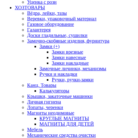
Уценка с розн
ХОЗТОВАРЫ
Вёдра, лейки, тазы
Веревки, упаковочный материал
Газовое оборудование
Галантерея
Доски гладильные, сушилки
Замочно-скобяные изделия, фурнитура
Замки (+)
Замки врезные
Замки навесные
Замки накладные
Замочные личинки, механизмы
Ручки и накладки
Ручки, ручки-замки
Канц. Товары
Калькуляторы
Крышки, закаточные машинки
Личная гигиена
Лопаты, черенки
Магниты неодимовые
КРУГЛЫЕ МАГНИТЫ
МАГНИТЫ ДЛЯ ДЕТЕЙ
Мебель
Механические средства очистки