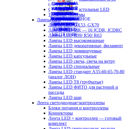
(аналог ЛСП)
Светильники настольные LED
Трековые системы
Лампы LED
Лампы LED GX53, GX70
Лампы LED MR — 16 JCDR, JCDRC
Лампы LED R39/ R50/ R63
Лампы LED высокомощные
Лампы LED декоративные, филамент
Лампы LED диммируемые
Лампы LED капсульные
Лампы LED свеча, свеча на ветру
Лампы LED специальные
Лампы LED стандарт А55-60-65-70-80
(аналог ЛОН)
Лампы LED Т8 (трубчатые)
Лампы LED ФИТО для растений и
рассады
Лампы LED шар
Лента светодиодная+контроллеры
Блоки питания и контроллеры
Коннекторы
Лента LED + контроллер — готовый
комплект
Лента LED светодиодная, модули