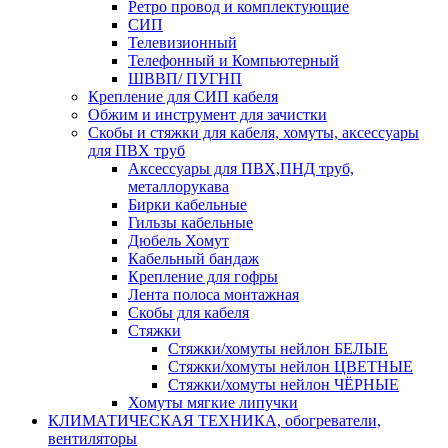
Ретро провод и комплектующие
СИП
Телевизионный
Телефонный и Компьютерный
ШВВП/ ПУГНП
Крепление для СИП кабеля
Обжим и инструмент для зачистки
Скобы и стяжки для кабеля, хомуты, аксессуары
для ПВХ труб
Аксессуары для ПВХ,ПНД труб,
металлорукава
Бирки кабельные
Гильзы кабельные
Дюбель Хомут
Кабельный бандаж
Крепление для гофры
Лента полоса монтажная
Скобы для кабеля
Стяжки
Стяжки/хомуты нейлон БЕЛЫЕ
Стяжки/хомуты нейлон ЦВЕТНЫЕ
Стяжки/хомуты нейлон ЧЁРНЫЕ
Хомуты мягкие липучки
КЛИМАТИЧЕСКАЯ ТЕХНИКА, обогреватели,
вентиляторы