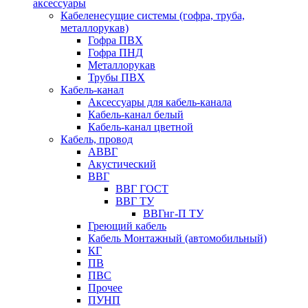
аксессуары
Кабеленесущие системы (гофра, труба,
металлорукав)
Гофра ПВХ
Гофра ПНД
Металлорукав
Трубы ПВХ
Кабель-канал
Аксессуары для кабель-канала
Кабель-канал белый
Кабель-канал цветной
Кабель, провод
АВВГ
Акустический
ВВГ
ВВГ ГОСТ
ВВГ ТУ
ВВГнг-П ТУ
Греющий кабель
Кабель Монтажный (автомобильный)
КГ
ПВ
ПВС
Прочее
ПУНП