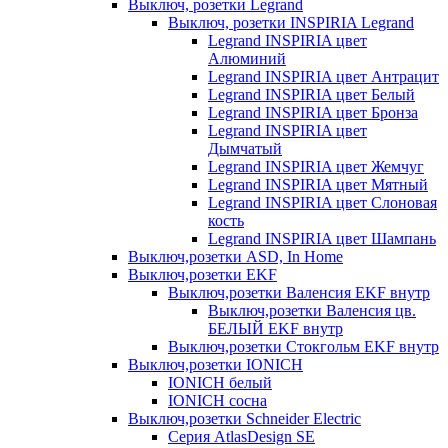
Выключ, розетки Legrand
Выключ, розетки INSPIRIA Legrand
Legrand INSPIRIA цвет
Алюминий
Legrand INSPIRIA цвет Антрацит
Legrand INSPIRIA цвет Белый
Legrand INSPIRIA цвет Бронза
Legrand INSPIRIA цвет
Дымчатый
Legrand INSPIRIA цвет Жемчуг
Legrand INSPIRIA цвет Мятный
Legrand INSPIRIA цвет Слоновая
кость
Legrand INSPIRIA цвет Шампань
Выключ,розетки ASD, In Home
Выключ,розетки EKF
Выключ,розетки Валенсия EKF внутр
Выключ,розетки Валенсия цв.
БЕЛЫЙ EKF внутр
Выключ,розетки Стокгольм EKF внутр
Выключ,розетки IONICH
IONICH белый
IONICH сосна
Выключ,розетки Schneider Electric
Серия AtlasDesign SE