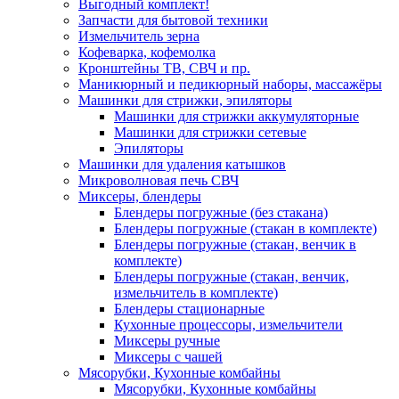
Выгодный комплект!
Запчасти для бытовой техники
Измельчитель зерна
Кофеварка, кофемолка
Кронштейны ТВ, СВЧ и пр.
Маникюрный и педикюрный наборы, массажёры
Машинки для стрижки, эпиляторы
Машинки для стрижки аккумуляторные
Машинки для стрижки сетевые
Эпиляторы
Машинки для удаления катышков
Микроволновая печь СВЧ
Миксеры, блендеры
Блендеры погружные (без стакана)
Блендеры погружные (стакан в комплекте)
Блендеры погружные (стакан, венчик в
комплекте)
Блендеры погружные (стакан, венчик,
измельчитель в комплекте)
Блендеры стационарные
Кухонные процессоры, измельчители
Миксеры ручные
Миксеры с чашей
Мясорубки, Кухонные комбайны
Мясорубки, Кухонные комбайны