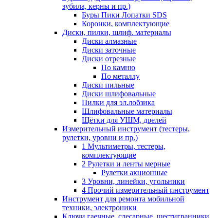
зубила, керны и пр.)
Буры Пики Лопатки SDS
Коронки, комплектующие
Диски, пилки, шлиф. материалы
Диски алмазные
Диски заточные
Диски отрезные
По камню
По металлу
Диски пильные
Диски шлифовальные
Пилки для эл.лобзика
Шлифовальные материалы
Щётки для УШМ, дрелей
Измерительный инструмент (тестеры,
рулетки, уровни и пр.)
1 Мультиметры, тестеры,
комплектующие
2 Рулетки и ленты мерные
Рулетки акционные
3 Уровни, линейки, угольники
4 Прочий измерительный инструмент
Инструмент для ремонта мобильной
техники, электроники
Ключи гаечные, слесарные, шестигранники,