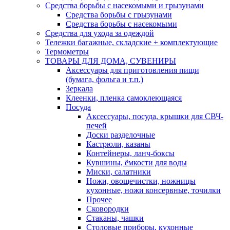
Средства борьбы с насекомыми и грызунами
Средства борьбы с грызунами
Средства борьбы с насекомыми
Средства для ухода за одеждой
Тележки багажные, складские + комплектующие
Термометры
ТОВАРЫ ДЛЯ ДОМА, СУВЕНИРЫ
Аксессуары для приготовления пищи
(бумага, фольга и т.п.)
Зеркала
Клеенки, пленка самоклеющаяся
Посуда
Аксессуары, посуда, крышки для СВЧ-
печей
Доски разделочные
Кастрюли, казаны
Контейнеры, ланч-боксы
Кувшины, ёмкости для воды
Миски, салатники
Ножи, овощечистки, ножницы
кухонные, ножи консервные, точилки
Прочее
Сковородки
Стаканы, чашки
Столовые приборы, кухонные