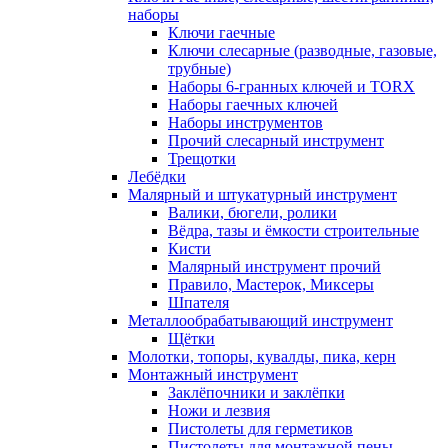
наборы
Ключи гаечные
Ключи слесарные (разводные, газовые,
трубные)
Наборы 6-гранных ключей и TORX
Наборы гаечных ключей
Наборы инструментов
Прочий слесарный инструмент
Трещотки
Лебёдки
Малярный и штукатурный инструмент
Валики, бюгели, ролики
Вёдра, тазы и ёмкости строительные
Кисти
Малярный инструмент прочий
Правило, Мастерок, Миксеры
Шпателя
Металлообрабатывающий инструмент
Щётки
Молотки, топоры, кувалды, пика, керн
Монтажный инструмент
Заклёпочники и заклёпки
Ножи и лезвия
Пистолеты для герметиков
Пистолеты для монтажной пены