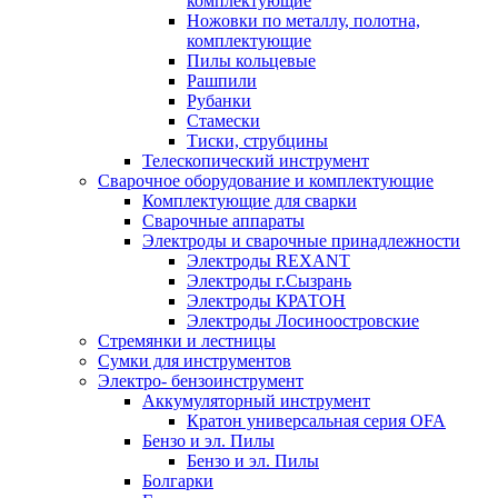
комплектующие
Ножовки по металлу, полотна,
комплектующие
Пилы кольцевые
Рашпили
Рубанки
Стамески
Тиски, струбцины
Телескопический инструмент
Сварочное оборудование и комплектующие
Комплектующие для сварки
Сварочные аппараты
Электроды и сварочные принадлежности
Электроды REXANT
Электроды г.Сызрань
Электроды КРАТОН
Электроды Лосиноостровские
Стремянки и лестницы
Сумки для инструментов
Электро- бензоинструмент
Аккумуляторный инструмент
Кратон универсальная серия OFA
Бензо и эл. Пилы
Бензо и эл. Пилы
Болгарки