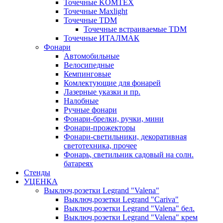
Точечные KOMTEX
Точечные Maxlight
Точечные TDM
Точечные встраиваемые TDM
Точечные ИТАЛМАК
Фонари
Автомобильные
Велосипедные
Кемпинговые
Комлектующие для фонарей
Лазерные указки и пр.
Налобные
Ручные фонари
Фонари-брелки, ручки, мини
Фонари-прожекторы
Фонари-светильники, декоративная
светотехника, прочее
Фонарь, светильник садовый на солн.
батареях
Стенды
УЦЕНКА
Выключ,розетки Legrand "Valena"
Выключ,розетки Legrand "Cariva"
Выключ,розетки Legrand "Valena" бел.
Выключ,розетки Legrand "Valena" крем