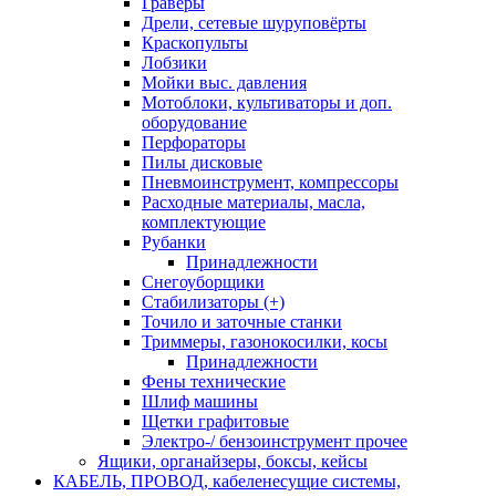
Граверы
Дрели, сетевые шуруповёрты
Краскопульты
Лобзики
Мойки выс. давления
Мотоблоки, культиваторы и доп.
оборудование
Перфораторы
Пилы дисковые
Пневмоинструмент, компрессоры
Расходные материалы, масла,
комплектующие
Рубанки
Принадлежности
Снегоуборщики
Стабилизаторы (+)
Точило и заточные станки
Триммеры, газонокосилки, косы
Принадлежности
Фены технические
Шлиф машины
Щетки графитовые
Электро-/ бензоинструмент прочее
Ящики, органайзеры, боксы, кейсы
КАБЕЛЬ, ПРОВОД, кабеленесущие системы,