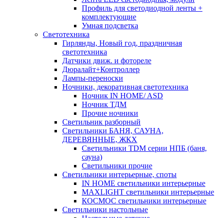
Профиль для светодиодной ленты +
комплектующие
Умная подсветка
Светотехника
Гирлянды, Новый год, праздничная
светотехника
Датчики движ. и фотореле
Дюралайт+Контроллер
Лампы-переноски
Ночники, декоративная светотехника
Ночник IN HOME/ ASD
Ночник ТДМ
Прочие ночники
Светильник разборный
Светильники БАНЯ, САУНА,
ДЕРЕВЯННЫЕ, ЖКХ
Светильники TDM серии НПБ (баня,
сауна)
Светильники прочие
Светильники интерьерные, споты
IN HOME светильники интерьерные
MAXLIGHT светильники интерьерные
КОСМОС светильники интерьерные
Светильники настольные