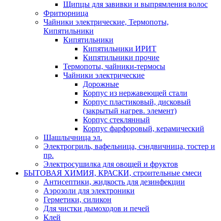
Щипцы для завивки и выпрямления волос
Фритюрница
Чайники электрические, Термопоты,
Кипятильники
Кипятильники
Кипятильники ИРИТ
Кипятильники прочие
Термопоты, чайники-термосы
Чайники электрические
Дорожные
Корпус из нержавеющей стали
Корпус пластиковый, дисковый
(закрытый нагрев. элемент)
Корпус стеклянный
Корпус фарфоровый, керамический
Шашлычница эл.
Электрогриль, вафельница, сэндвичница, тостер и
пр.
Электросушилка для овощей и фруктов
БЫТОВАЯ ХИМИЯ, КРАСКИ, строительные смеси
Антисептики, жидкость для дезинфекции
Аэрозоли для электроники
Герметики, силикон
Для чистки дымоходов и печей
Клей