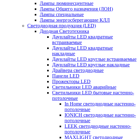
Лампы люминесцентные
Лампы Общего назначения (ЛОН)
Лампы специальные
Лампы энергосберегающие КЛЛ
Светодиодная продукция (LED)
Диодная Светотехника
Даунлайты LED квадратные
встраиваемые
Даунлайты LED квадратные
накладные
Даунлайты LED круглые встраиваемые
Даунлайты LED круглые накладные
Драйвера светодиодные
Панели LED
Прожекторы LED
Светильники LED аварийные
Светильники LED бытовые настенно-
потолочные
In Home светодиодные настенно-
потолочные
IONICH светодиодные настенно-
потолочные
LEEK светодиодные настенно-
потолочные
MAXLIGHT светодиодные