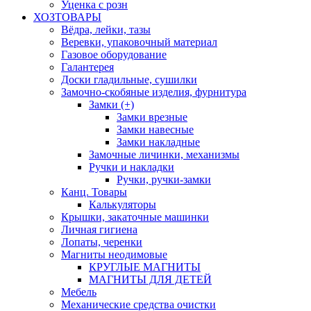
Уценка с розн
ХОЗТОВАРЫ
Вёдра, лейки, тазы
Веревки, упаковочный материал
Газовое оборудование
Галантерея
Доски гладильные, сушилки
Замочно-скобяные изделия, фурнитура
Замки (+)
Замки врезные
Замки навесные
Замки накладные
Замочные личинки, механизмы
Ручки и накладки
Ручки, ручки-замки
Канц. Товары
Калькуляторы
Крышки, закаточные машинки
Личная гигиена
Лопаты, черенки
Магниты неодимовые
КРУГЛЫЕ МАГНИТЫ
МАГНИТЫ ДЛЯ ДЕТЕЙ
Мебель
Механические средства очистки