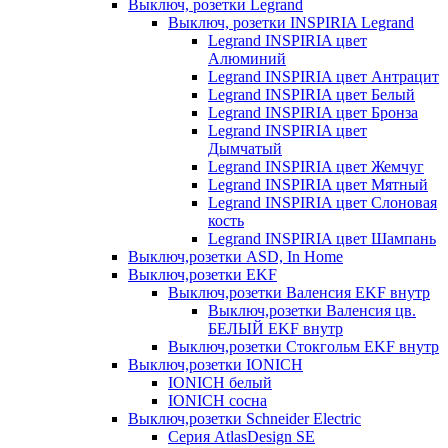
Выключ, розетки Legrand
Выключ, розетки INSPIRIA Legrand
Legrand INSPIRIA цвет
Алюминий
Legrand INSPIRIA цвет Антрацит
Legrand INSPIRIA цвет Белый
Legrand INSPIRIA цвет Бронза
Legrand INSPIRIA цвет
Дымчатый
Legrand INSPIRIA цвет Жемчуг
Legrand INSPIRIA цвет Мятный
Legrand INSPIRIA цвет Слоновая
кость
Legrand INSPIRIA цвет Шампань
Выключ,розетки ASD, In Home
Выключ,розетки EKF
Выключ,розетки Валенсия EKF внутр
Выключ,розетки Валенсия цв.
БЕЛЫЙ EKF внутр
Выключ,розетки Стокгольм EKF внутр
Выключ,розетки IONICH
IONICH белый
IONICH сосна
Выключ,розетки Schneider Electric
Серия AtlasDesign SE