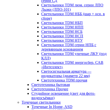
серии СД
Светильники TDM люм. серии ЛПО
Лыжи (ЛПО-101)
Светильники TDM НББ (шар + осн. в
сборе)
Светильники TDM НБП
Светильники TDM НПП
Светильники TDM НСБ
Светильники TDM НСП
Светильники TDM НТУ
Светильники TDM серии НПБ с
деревянным основанием
Светильники TDM уличные ЛКУ (под
КЛЛ)
Светильники TDM энергосбер. САВ
«Интеллект»
Светосигнальная арматура —
индикаторы (диаметр 22 мм)
Светотехника TDM прочая
Светотехника бытовая
Светотехника Прочее
Студийное освещение (свет для фото-
видеосъёмки)
Точечные светильники
Точечные In Home, ASD