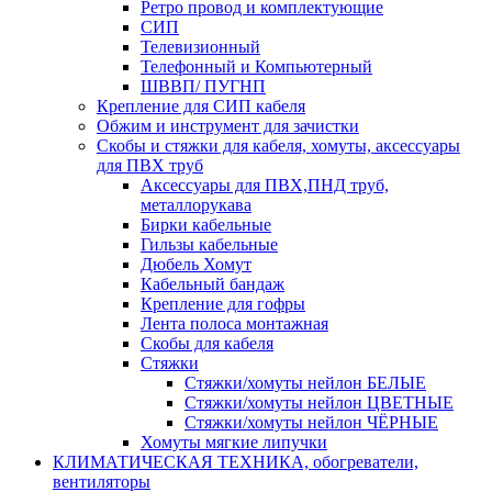
Ретро провод и комплектующие
СИП
Телевизионный
Телефонный и Компьютерный
ШВВП/ ПУГНП
Крепление для СИП кабеля
Обжим и инструмент для зачистки
Скобы и стяжки для кабеля, хомуты, аксессуары
для ПВХ труб
Аксессуары для ПВХ,ПНД труб,
металлорукава
Бирки кабельные
Гильзы кабельные
Дюбель Хомут
Кабельный бандаж
Крепление для гофры
Лента полоса монтажная
Скобы для кабеля
Стяжки
Стяжки/хомуты нейлон БЕЛЫЕ
Стяжки/хомуты нейлон ЦВЕТНЫЕ
Стяжки/хомуты нейлон ЧЁРНЫЕ
Хомуты мягкие липучки
КЛИМАТИЧЕСКАЯ ТЕХНИКА, обогреватели,
вентиляторы