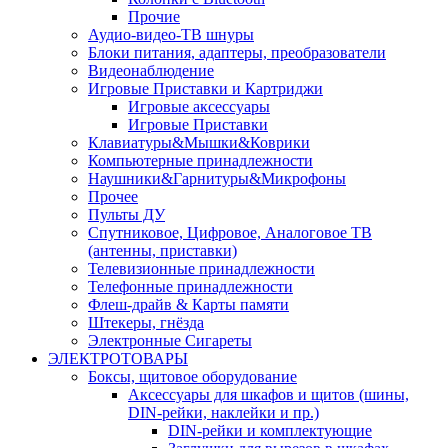
Прочие
Аудио-видео-ТВ шнуры
Блоки питания, адаптеры, преобразователи
Видеонаблюдение
Игровые Приставки и Картриджи
Игровые аксессуары
Игровые Приставки
Клавиатуры&Мышки&Коврики
Компьютерные принадлежности
Наушники&Гарнитуры&Микрофоны
Прочее
Пульты ДУ
Спутниковое, Цифровое, Аналоговое ТВ
(антенны, приставки)
Телевизионные принадлежности
Телефонные принадлежности
Флеш-драйв & Карты памяти
Штекеры, гнёзда
Электронные Сигареты
ЭЛЕКТРОТОВАРЫ
Боксы, щитовое оборудование
Аксессуары для шкафов и щитов (шины,
DIN-рейки, наклейки и пр.)
DIN-рейки и комплектующие