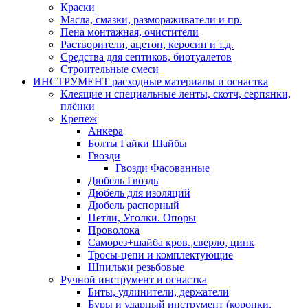
Краски
Масла, смазки, размораживатели и пр.
Пена монтажная, очистители
Растворители, ацетон, керосин и т.д.
Средства для септиков, биотуалетов
Строительные смеси
ИНСТРУМЕНТ расходные материалы и оснастка
Клеящие и специальные ленты, скотч, серпянки,
плёнки
Крепеж
Анкера
Болты Гайки Шайбы
Гвозди
Гвозди Фасованные
Дюбель Гвоздь
Дюбель для изоляций
Дюбель распорный
Петли, Уголки. Опоры
Проволока
Саморез+шайба кров.,сверло, цинк
Тросы-цепи и комплектующие
Шпильки резьбовые
Ручной инструмент и оснастка
Биты, удлинители, держатели
Буры и ударный инструмент (коронки,