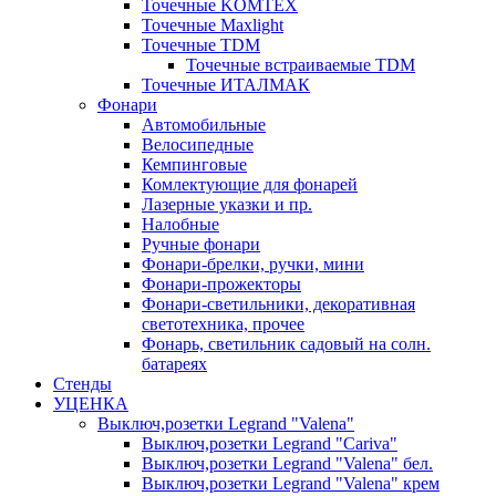
Точечные KOMTEX
Точечные Maxlight
Точечные TDM
Точечные встраиваемые TDM
Точечные ИТАЛМАК
Фонари
Автомобильные
Велосипедные
Кемпинговые
Комлектующие для фонарей
Лазерные указки и пр.
Налобные
Ручные фонари
Фонари-брелки, ручки, мини
Фонари-прожекторы
Фонари-светильники, декоративная
светотехника, прочее
Фонарь, светильник садовый на солн.
батареях
Стенды
УЦЕНКА
Выключ,розетки Legrand "Valena"
Выключ,розетки Legrand "Cariva"
Выключ,розетки Legrand "Valena" бел.
Выключ,розетки Legrand "Valena" крем