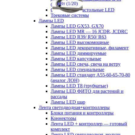
(аналог ЛСП)
Светильники настольные LED
Трековые системы
Лампы LED
Лампы LED GX53, GX70
Лампы LED MR — 16 JCDR, JCDRC
Лампы LED R39/ R50/ R63
Лампы LED высокомощные
Лампы LED декоративные, филамент
Лампы LED диммируемые
Лампы LED капсульные
Лампы LED свеча, свеча на ветру
Лампы LED специальные
Лампы LED стандарт А55-60-65-70-80
(аналог ЛОН)
Лампы LED Т8 (трубчатые)
Лампы LED ФИТО для растений и
рассады
Лампы LED шар
Лента светодиодная+контроллеры
Блоки питания и контроллеры
Коннекторы
Лента LED + контроллер — готовый
комплект
Лента LED светодиодная, модули