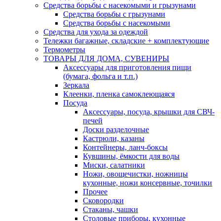
Средства борьбы с насекомыми и грызунами
Средства борьбы с грызунами
Средства борьбы с насекомыми
Средства для ухода за одеждой
Тележки багажные, складские + комплектующие
Термометры
ТОВАРЫ ДЛЯ ДОМА, СУВЕНИРЫ
Аксессуары для приготовления пищи
(бумага, фольга и т.п.)
Зеркала
Клеенки, пленка самоклеющаяся
Посуда
Аксессуары, посуда, крышки для СВЧ-
печей
Доски разделочные
Кастрюли, казаны
Контейнеры, ланч-боксы
Кувшины, ёмкости для воды
Миски, салатники
Ножи, овощечистки, ножницы
кухонные, ножи консервные, точилки
Прочее
Сковородки
Стаканы, чашки
Столовые приборы, кухонные