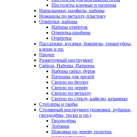
Пистолеты клеевые и патроны
Напильники, надфили, наборы
Ножницы по металлу, пластику
Отвёртки, наборы
Наборы отвёрток
Отвертка-пробник
Отвёртки
Пассатижи, кусачки, бокорезы, тонкогубцы,
клещи и пр.
Прочее
Разметочный инструмент
Свёрла, Наборы, Патроны
Наборы свёрл, буров
Патроны для дрелей
Сверло по бетону
Сверло по дереву
Сверло по металлу
Сверло по стеклу, кафелю, керамике
Степлеры и скобы
Столярный инструмент (ножовки, рубанки,
гвоздодёры, тиски и пр.)
Гвоздодёры
Лобзики
Ножовки по дереву, полотна,