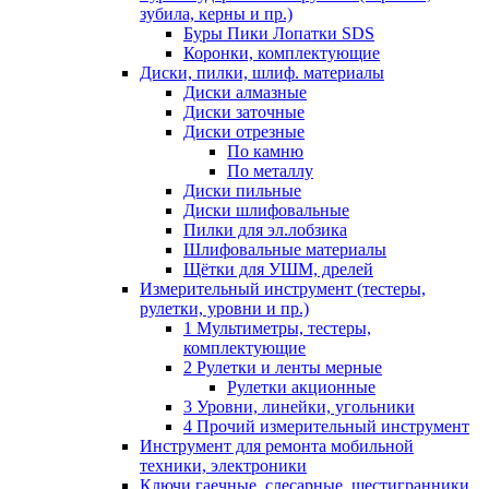
зубила, керны и пр.)
Буры Пики Лопатки SDS
Коронки, комплектующие
Диски, пилки, шлиф. материалы
Диски алмазные
Диски заточные
Диски отрезные
По камню
По металлу
Диски пильные
Диски шлифовальные
Пилки для эл.лобзика
Шлифовальные материалы
Щётки для УШМ, дрелей
Измерительный инструмент (тестеры,
рулетки, уровни и пр.)
1 Мультиметры, тестеры,
комплектующие
2 Рулетки и ленты мерные
Рулетки акционные
3 Уровни, линейки, угольники
4 Прочий измерительный инструмент
Инструмент для ремонта мобильной
техники, электроники
Ключи гаечные, слесарные, шестигранники,