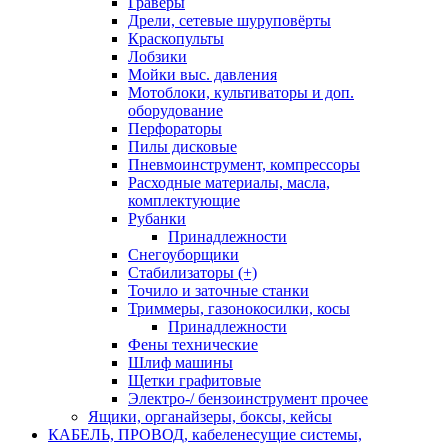
Граверы
Дрели, сетевые шуруповёрты
Краскопульты
Лобзики
Мойки выс. давления
Мотоблоки, культиваторы и доп.
оборудование
Перфораторы
Пилы дисковые
Пневмоинструмент, компрессоры
Расходные материалы, масла,
комплектующие
Рубанки
Принадлежности
Снегоуборщики
Стабилизаторы (+)
Точило и заточные станки
Триммеры, газонокосилки, косы
Принадлежности
Фены технические
Шлиф машины
Щетки графитовые
Электро-/ бензоинструмент прочее
Ящики, органайзеры, боксы, кейсы
КАБЕЛЬ, ПРОВОД, кабеленесущие системы,