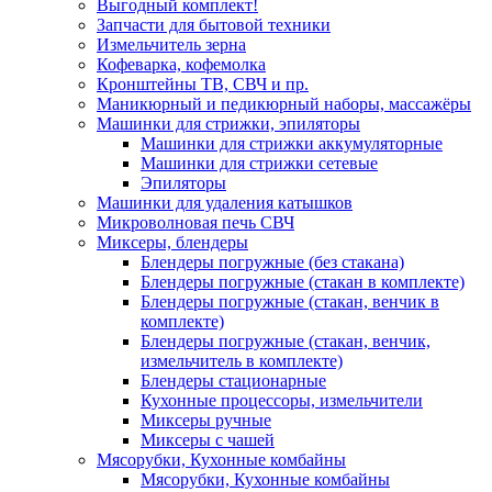
Выгодный комплект!
Запчасти для бытовой техники
Измельчитель зерна
Кофеварка, кофемолка
Кронштейны ТВ, СВЧ и пр.
Маникюрный и педикюрный наборы, массажёры
Машинки для стрижки, эпиляторы
Машинки для стрижки аккумуляторные
Машинки для стрижки сетевые
Эпиляторы
Машинки для удаления катышков
Микроволновая печь СВЧ
Миксеры, блендеры
Блендеры погружные (без стакана)
Блендеры погружные (стакан в комплекте)
Блендеры погружные (стакан, венчик в
комплекте)
Блендеры погружные (стакан, венчик,
измельчитель в комплекте)
Блендеры стационарные
Кухонные процессоры, измельчители
Миксеры ручные
Миксеры с чашей
Мясорубки, Кухонные комбайны
Мясорубки, Кухонные комбайны