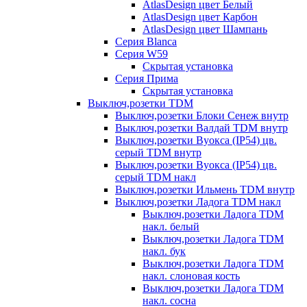
AtlasDesign цвет Белый
AtlasDesign цвет Карбон
AtlasDesign цвет Шампань
Серия Blanca
Серия W59
Скрытая установка
Серия Прима
Скрытая установка
Выключ,розетки TDM
Выключ,розетки Блоки Сенеж внутр
Выключ,розетки Валдай TDM внутр
Выключ,розетки Вуокса (IP54) цв.
серый TDM внутр
Выключ,розетки Вуокса (IP54) цв.
серый TDM накл
Выключ,розетки Ильмень TDM внутр
Выключ,розетки Ладога TDM накл
Выключ,розетки Ладога TDM
накл. белый
Выключ,розетки Ладога TDM
накл. бук
Выключ,розетки Ладога TDM
накл. слоновая кость
Выключ,розетки Ладога TDM
накл. сосна