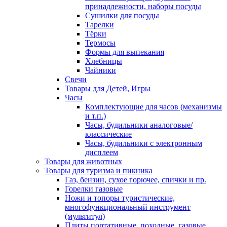
принадлежности, наборы посуды
Сушилки для посуды
Тарелки
Тёрки
Термосы
Формы для выпекания
Хлебницы
Чайники
Свечи
Товары для Детей, Игры
Часы
Комплектующие для часов (механизмы
и т.п.)
Часы, будильники аналоговые/
классические
Часы, будильники с электронным
дисплеем
Товары для животных
Товары для туризма и пикника
Газ, бензин, сухое горючее, спички и пр.
Горелки газовые
Ножи и топоры туристические,
многофункциональный инструмент
(мультитул)
Плиты портативные, походные, газовые