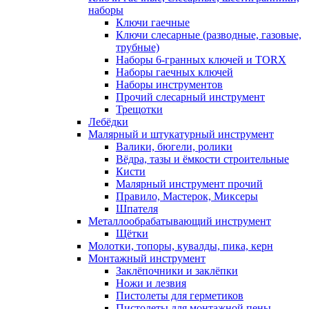
наборы
Ключи гаечные
Ключи слесарные (разводные, газовые,
трубные)
Наборы 6-гранных ключей и TORX
Наборы гаечных ключей
Наборы инструментов
Прочий слесарный инструмент
Трещотки
Лебёдки
Малярный и штукатурный инструмент
Валики, бюгели, ролики
Вёдра, тазы и ёмкости строительные
Кисти
Малярный инструмент прочий
Правило, Мастерок, Миксеры
Шпателя
Металлообрабатывающий инструмент
Щётки
Молотки, топоры, кувалды, пика, керн
Монтажный инструмент
Заклёпочники и заклёпки
Ножи и лезвия
Пистолеты для герметиков
Пистолеты для монтажной пены