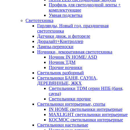
Профиль для светодиодной ленты +
комплектующие
Умная подсветка
Светотехника
Гирлянды, Новый год, праздничная
светотехника
Датчики движ. и фотореле
Дюралайт+Контроллер
Лампы-переноски
Ночники, декоративная светотехника
Ночник IN HOME/ ASD
Ночник ТДМ
Прочие ночники
Светильник разборный
Светильники БАНЯ, САУНА,
ДЕРЕВЯННЫЕ, ЖКХ
Светильники TDM серии НПБ (баня,
сауна)
Светильники прочие
Светильники интерьерные, споты
IN HOME светильники интерьерные
MAXLIGHT светильники интерьерные
КОСМОС светильники интерьерные
Светильники настольные