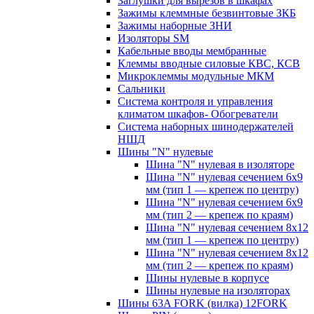
Заглушки для вырезов в шкафах
Зажимы клеммные безвинтовые ЗКБ
Зажимы наборные ЗНИ
Изоляторы SM
Кабельные вводы мембранные
Клеммы вводные силовые КВС, КСВ
Микроклеммы модульные МКМ
Сальники
Система контроля и управления
климатом шкафов- Обогреватели
Система наборных шинодержателей
НШД
Шины "N" нулевые
Шина "N" нулевая в изоляторе
Шина "N" нулевая сечением 6х9
мм (тип 1 — крепеж по центру)
Шина "N" нулевая сечением 6х9
мм (тип 2 — крепеж по краям)
Шина "N" нулевая сечением 8х12
мм (тип 1 — крепеж по центру)
Шина "N" нулевая сечением 8х12
мм (тип 2 — крепеж по краям)
Шины нулевые в корпусе
Шины нулевые на изоляторах
Шины 63A FORK (вилка) 12FORK