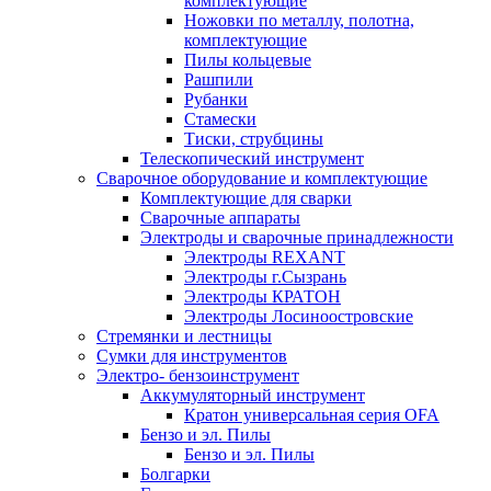
комплектующие
Ножовки по металлу, полотна,
комплектующие
Пилы кольцевые
Рашпили
Рубанки
Стамески
Тиски, струбцины
Телескопический инструмент
Сварочное оборудование и комплектующие
Комплектующие для сварки
Сварочные аппараты
Электроды и сварочные принадлежности
Электроды REXANT
Электроды г.Сызрань
Электроды КРАТОН
Электроды Лосиноостровские
Стремянки и лестницы
Сумки для инструментов
Электро- бензоинструмент
Аккумуляторный инструмент
Кратон универсальная серия OFA
Бензо и эл. Пилы
Бензо и эл. Пилы
Болгарки