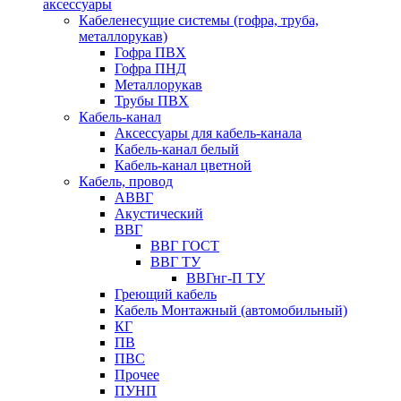
аксессуары
Кабеленесущие системы (гофра, труба,
металлорукав)
Гофра ПВХ
Гофра ПНД
Металлорукав
Трубы ПВХ
Кабель-канал
Аксессуары для кабель-канала
Кабель-канал белый
Кабель-канал цветной
Кабель, провод
АВВГ
Акустический
ВВГ
ВВГ ГОСТ
ВВГ ТУ
ВВГнг-П ТУ
Греющий кабель
Кабель Монтажный (автомобильный)
КГ
ПВ
ПВС
Прочее
ПУНП