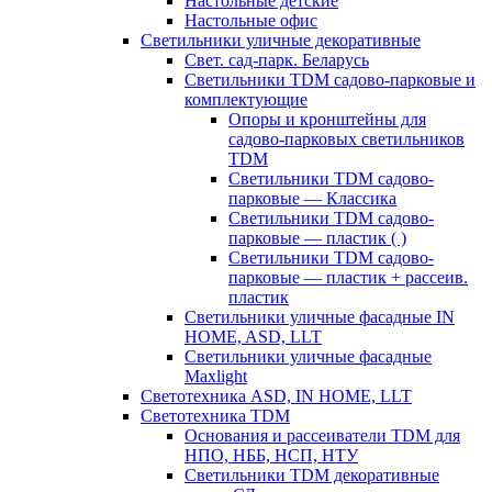
Настольные детские
Настольные офис
Светильники уличные декоративные
Свет. сад-парк. Беларусь
Светильники TDM садово-парковые и
комплектующие
Опоры и кронштейны для
садово-парковых светильников
TDM
Светильники TDM садово-
парковые — Классика
Светильники TDM садово-
парковые — пластик ( )
Светильники TDM садово-
парковые — пластик + рассеив.
пластик
Светильники уличные фасадные IN
HOME, ASD, LLT
Светильники уличные фасадные
Maxlight
Светотехника ASD, IN HOME, LLT
Светотехника TDM
Основания и рассеиватели TDM для
НПО, НББ, НСП, НТУ
Светильники TDM декоративные