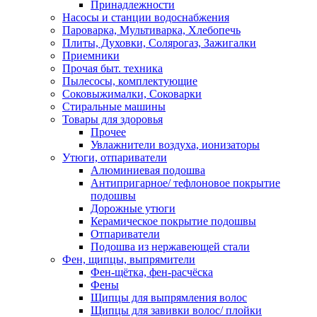
Принадлежности
Насосы и станции водоснабжения
Пароварка, Мультиварка, Хлебопечь
Плиты, Духовки, Солярогаз, Зажигалки
Приемники
Прочая быт. техника
Пылесосы, комплектующие
Соковыжималки, Соковарки
Стиральные машины
Товары для здоровья
Прочее
Увлажнители воздуха, ионизаторы
Утюги, отпариватели
Алюминиевая подошва
Антипригарное/ тефлоновое покрытие
подошвы
Дорожные утюги
Керамическое покрытие подошвы
Отпариватели
Подошва из нержавеющей стали
Фен, щипцы, выпрямители
Фен-щётка, фен-расчёска
Фены
Щипцы для выпрямления волос
Щипцы для завивки волос/ плойки