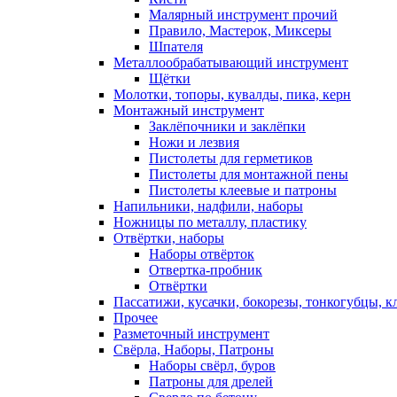
Малярный инструмент прочий
Правило, Мастерок, Миксеры
Шпателя
Металлообрабатывающий инструмент
Щётки
Молотки, топоры, кувалды, пика, керн
Монтажный инструмент
Заклёпочники и заклёпки
Ножи и лезвия
Пистолеты для герметиков
Пистолеты для монтажной пены
Пистолеты клеевые и патроны
Напильники, надфили, наборы
Ножницы по металлу, пластику
Отвёртки, наборы
Наборы отвёрток
Отвертка-пробник
Отвёртки
Пассатижи, кусачки, бокорезы, тонкогубцы, к
Прочее
Разметочный инструмент
Свёрла, Наборы, Патроны
Наборы свёрл, буров
Патроны для дрелей