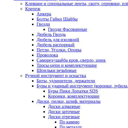
Клеящие и специальные ленты, скотч, серпянки, пл
Крепеж
Анкера
Болты Гайки Шайбы
Гвозди
Гвозди Фасованные
Дюбель Гвоздь
Дюбель для изоляций
Дюбель распорный
Петли, Уголки. Опоры
Проволока
Саморез+шайба кров.,сверло, цинк
Тросы-цепи и комплектующие
Шпильки резьбовые
Ручной инструмент и оснастка
Биты, удлинители, держатели
Буры и ударный инструмент (коронки, зубила,
Буры Пики Лопатки SDS
Коронки, комплектующие
Диски, пилки, шлиф. материалы
Диски алмазные
Диски заточные
Диски отрезные
По камню
По металлу