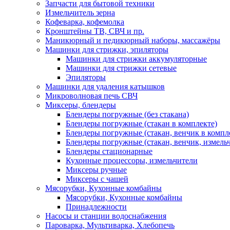
Запчасти для бытовой техники
Измельчитель зерна
Кофеварка, кофемолка
Кронштейны ТВ, СВЧ и пр.
Маникюрный и педикюрный наборы, массажёры
Машинки для стрижки, эпиляторы
Машинки для стрижки аккумуляторные
Машинки для стрижки сетевые
Эпиляторы
Машинки для удаления катышков
Микроволновая печь СВЧ
Миксеры, блендеры
Блендеры погружные (без стакана)
Блендеры погружные (стакан в комплекте)
Блендеры погружные (стакан, венчик в компл
Блендеры погружные (стакан, венчик, измельч
Блендеры стационарные
Кухонные процессоры, измельчители
Миксеры ручные
Миксеры с чашей
Мясорубки, Кухонные комбайны
Мясорубки, Кухонные комбайны
Принадлежности
Насосы и станции водоснабжения
Пароварка, Мультиварка, Хлебопечь