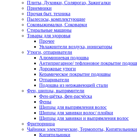
Плиты, Духовки, Солярогаз, Зажигалки
Приемники
Прочая быт. техника
Пылесосы, комплектующие
Соковыжималки, Соковарки
Стиральные машины
Товары для здоровья
Прочее
Увлажнители воздуха, ионизаторы
Утюги, отпариватели
Алюминиевая подошва
Антипригарное/ тефлоновое покрытие подош
Дорожные утюги
Керамическое покрытие подошвы
Отпариватели
Подошва из нержавеющей стали
Фен, щипцы, выпрямители
Фен-щётка, фен-расчёска
Фены
Щипцы для выпрямления волос
Щипцы для завивки волос/ плойки
Щипцы для завивки и выпрямления волос
Фритюрница
Чайники электрические, Термопоты, Кипятильники
Кипятильники