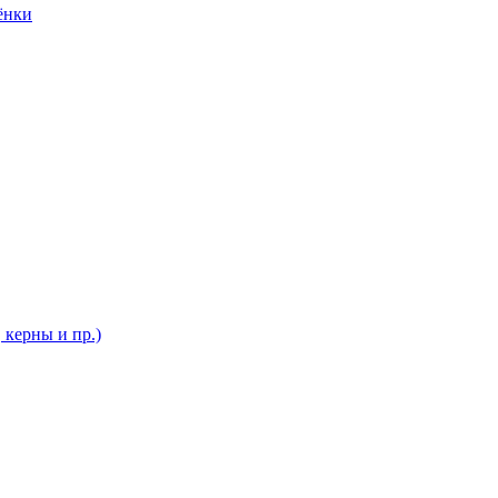
ёнки
 керны и пр.)