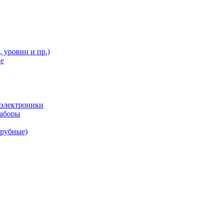
 уровни и пр.)
ие
 электроники
наборы
трубные)