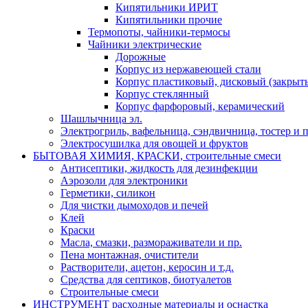
Кипятильники ИРИТ
Кипятильники прочие
Термопоты, чайники-термосы
Чайники электрические
Дорожные
Корпус из нержавеющей стали
Корпус пластиковый, дисковый (закрыты
Корпус стеклянный
Корпус фарфоровый, керамический
Шашлычница эл.
Электрогриль, вафельница, сэндвичница, тостер и п
Электросушилка для овощей и фруктов
БЫТОВАЯ ХИМИЯ, КРАСКИ, строительные смеси
Антисептики, жидкость для дезинфекции
Аэрозоли для электроники
Герметики, силикон
Для чистки дымоходов и печей
Клей
Краски
Масла, смазки, размораживатели и пр.
Пена монтажная, очистители
Растворители, ацетон, керосин и т.д.
Средства для септиков, биотуалетов
Строительные смеси
ИНСТРУМЕНТ расходные материалы и оснастка