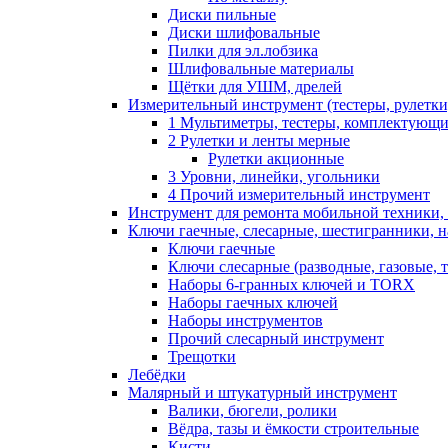
Диски пильные
Диски шлифовальные
Пилки для эл.лобзика
Шлифовальные материалы
Щётки для УШМ, дрелей
Измерительный инструмент (тестеры, рулетки,
1 Мультиметры, тестеры, комплектующ
2 Рулетки и ленты мерные
Рулетки акционные
3 Уровни, линейки, угольники
4 Прочий измерительный инструмент
Инструмент для ремонта мобильной техники,
Ключи гаечные, слесарные, шестигранники, 
Ключи гаечные
Ключи слесарные (разводные, газовые, 
Наборы 6-гранных ключей и TORX
Наборы гаечных ключей
Наборы инструментов
Прочий слесарный инструмент
Трещотки
Лебёдки
Малярный и штукатурный инструмент
Валики, бюгели, ролики
Вёдра, тазы и ёмкости строительные
Кисти