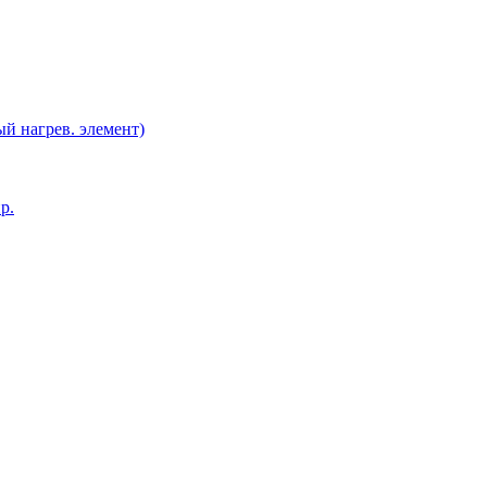
й нагрев. элемент)
р.