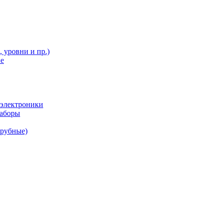
 уровни и пр.)
ие
 электроники
наборы
трубные)