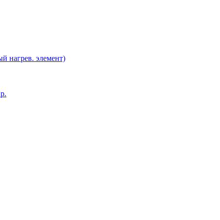
й нагрев. элемент)
р.