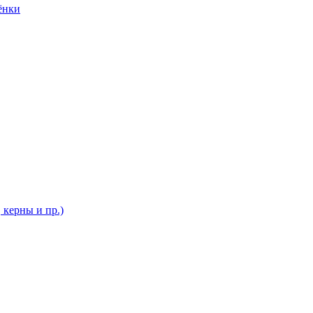
ёнки
 керны и пр.)