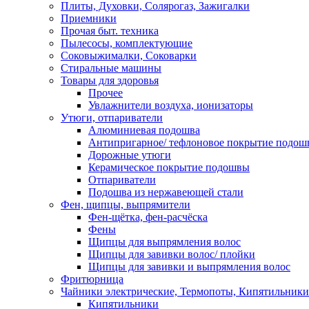
Плиты, Духовки, Солярогаз, Зажигалки
Приемники
Прочая быт. техника
Пылесосы, комплектующие
Соковыжималки, Соковарки
Стиральные машины
Товары для здоровья
Прочее
Увлажнители воздуха, ионизаторы
Утюги, отпариватели
Алюминиевая подошва
Антипригарное/ тефлоновое покрытие подош
Дорожные утюги
Керамическое покрытие подошвы
Отпариватели
Подошва из нержавеющей стали
Фен, щипцы, выпрямители
Фен-щётка, фен-расчёска
Фены
Щипцы для выпрямления волос
Щипцы для завивки волос/ плойки
Щипцы для завивки и выпрямления волос
Фритюрница
Чайники электрические, Термопоты, Кипятильники
Кипятильники