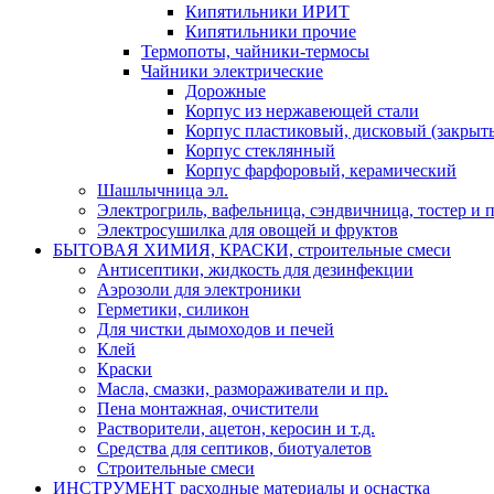
Кипятильники ИРИТ
Кипятильники прочие
Термопоты, чайники-термосы
Чайники электрические
Дорожные
Корпус из нержавеющей стали
Корпус пластиковый, дисковый (закрыты
Корпус стеклянный
Корпус фарфоровый, керамический
Шашлычница эл.
Электрогриль, вафельница, сэндвичница, тостер и п
Электросушилка для овощей и фруктов
БЫТОВАЯ ХИМИЯ, КРАСКИ, строительные смеси
Антисептики, жидкость для дезинфекции
Аэрозоли для электроники
Герметики, силикон
Для чистки дымоходов и печей
Клей
Краски
Масла, смазки, размораживатели и пр.
Пена монтажная, очистители
Растворители, ацетон, керосин и т.д.
Средства для септиков, биотуалетов
Строительные смеси
ИНСТРУМЕНТ расходные материалы и оснастка