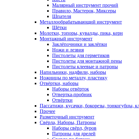
Малярный инструмент прочий
Правило, Мастерок, Миксеры
Шпателя
Металлообрабатывающий инструмент
Щётки
Молотки, топоры, кувалды, пика, керн
Монтажный инструмент
Заклёпочники и заклёпки
Ножи и лезвия
Пистолеты для герметиков
Пистолеты для монтажной пены
Пистолеты клеевые и патроны
Напильники, надфили, наборы
Ножницы по металлу, пластику
Отвёртки, наборы
Наборы отвёрток
Отвертка-пробник
Отвёртки
Пассатижи, кусачки, бокорезы, тонкогубцы, к
Прочее
Разметочный инструмент
Свёрла, Наборы, Патроны
Наборы свёрл, буров
Патроны для дрелей