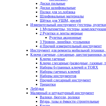
Диски пильные
Диски шлифовальные
Пилки для эл.лобзика
Шлифовальные материалы
Щётки для УШМ, дрелей
Измерительный инструмент (тестеры, рулетки,
1 Мультиметры, тестеры, комплектующ
2 Рулетки и ленты мерные
Рулетки акционные
3 Уровни, линейки, угольники
4 Прочий измерительный инструмент
Инструмент для ремонта мобильной техники,
Ключи гаечные, слесарные, шестигранники, 
Ключи гаечные
Ключи слесарные (разводные, газовые, 
Наборы 6-гранных ключей и TORX
Наборы гаечных ключей
Наборы инструментов
Прочий слесарный инструмент
Трещотки
Лебёдки
Малярный и штукатурный инструмент
Валики, бюгели, ролики
Вёдра, тазы и ёмкости строительные
Кисти