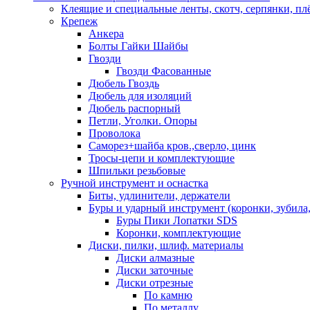
Клеящие и специальные ленты, скотч, серпянки, пл
Крепеж
Анкера
Болты Гайки Шайбы
Гвозди
Гвозди Фасованные
Дюбель Гвоздь
Дюбель для изоляций
Дюбель распорный
Петли, Уголки. Опоры
Проволока
Саморез+шайба кров.,сверло, цинк
Тросы-цепи и комплектующие
Шпильки резьбовые
Ручной инструмент и оснастка
Биты, удлинители, держатели
Буры и ударный инструмент (коронки, зубила,
Буры Пики Лопатки SDS
Коронки, комплектующие
Диски, пилки, шлиф. материалы
Диски алмазные
Диски заточные
Диски отрезные
По камню
По металлу