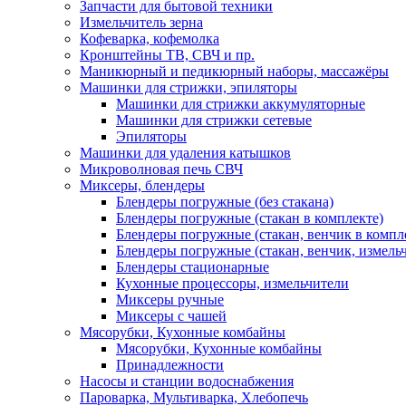
Запчасти для бытовой техники
Измельчитель зерна
Кофеварка, кофемолка
Кронштейны ТВ, СВЧ и пр.
Маникюрный и педикюрный наборы, массажёры
Машинки для стрижки, эпиляторы
Машинки для стрижки аккумуляторные
Машинки для стрижки сетевые
Эпиляторы
Машинки для удаления катышков
Микроволновая печь СВЧ
Миксеры, блендеры
Блендеры погружные (без стакана)
Блендеры погружные (стакан в комплекте)
Блендеры погружные (стакан, венчик в компл
Блендеры погружные (стакан, венчик, измельч
Блендеры стационарные
Кухонные процессоры, измельчители
Миксеры ручные
Миксеры с чашей
Мясорубки, Кухонные комбайны
Мясорубки, Кухонные комбайны
Принадлежности
Насосы и станции водоснабжения
Пароварка, Мультиварка, Хлебопечь