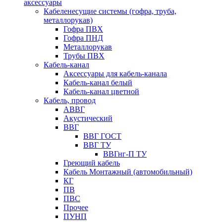
аксессуары
Кабеленесущие системы (гофра, труба,
металлорукав)
Гофра ПВХ
Гофра ПНД
Металлорукав
Трубы ПВХ
Кабель-канал
Аксессуары для кабель-канала
Кабель-канал белый
Кабель-канал цветной
Кабель, провод
АВВГ
Акустический
ВВГ
ВВГ ГОСТ
ВВГ ТУ
ВВГнг-П ТУ
Греющий кабель
Кабель Монтажный (автомобильный)
КГ
ПВ
ПВС
Прочее
ПУНП