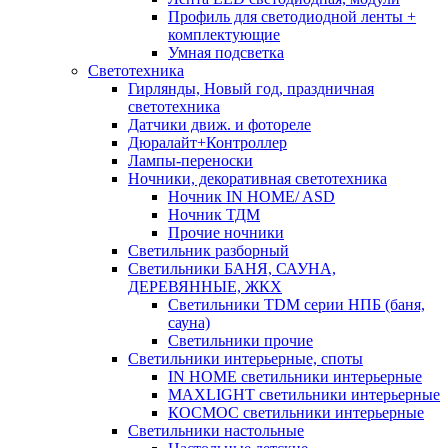
Профиль для светодиодной ленты +
комплектующие
Умная подсветка
Светотехника
Гирлянды, Новый год, праздничная
светотехника
Датчики движ. и фотореле
Дюралайт+Контроллер
Лампы-переноски
Ночники, декоративная светотехника
Ночник IN HOME/ ASD
Ночник ТДМ
Прочие ночники
Светильник разборный
Светильники БАНЯ, САУНА,
ДЕРЕВЯННЫЕ, ЖКХ
Светильники TDM серии НПБ (баня,
сауна)
Светильники прочие
Светильники интерьерные, споты
IN HOME светильники интерьерные
MAXLIGHT светильники интерьерные
КОСМОС светильники интерьерные
Светильники настольные