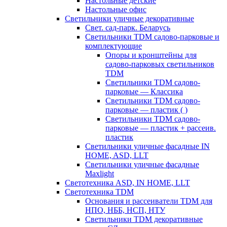
Настольные детские
Настольные офис
Светильники уличные декоративные
Свет. сад-парк. Беларусь
Светильники TDM садово-парковые и
комплектующие
Опоры и кронштейны для
садово-парковых светильников
TDM
Светильники TDM садово-
парковые — Классика
Светильники TDM садово-
парковые — пластик ( )
Светильники TDM садово-
парковые — пластик + рассеив.
пластик
Светильники уличные фасадные IN
HOME, ASD, LLT
Светильники уличные фасадные
Maxlight
Светотехника ASD, IN HOME, LLT
Светотехника TDM
Основания и рассеиватели TDM для
НПО, НББ, НСП, НТУ
Светильники TDM декоративные