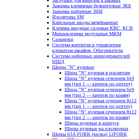
Заглушки для вырезов в шкафах
Зажимы клеммные безвинтовые ЗКБ
Зажимы наборные ЗНИ
Изоляторы SM
Кабельные вводы мембранные
Клеммы вводные силовые КВС, КСВ
Микроклеммы модульные МКМ
Сальники
Система контроля и управления
климатом шкафов- Обогреватели
Система наборных шинодержателей
НШД
Шины "N" нулевые
Шина "N" нулевая в изоляторе
Шина "N" нулевая сечением 6х9
мм (тип 1 — крепеж по центру)
Шина "N" нулевая сечением 6х9
мм (тип 2 — крепеж по краям)
Шина "N" нулевая сечением 8х12
мм (тип 1 — крепеж по центру)
Шина "N" нулевая сечением 8х12
мм (тип 2 — крепеж по краям)
Шины нулевые в корпусе
Шины нулевые на изоляторах
Шины 63A FORK (вилка) 12FORK