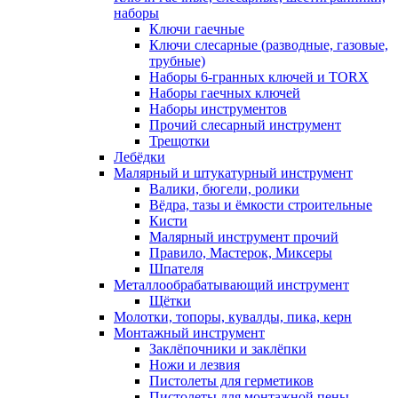
наборы
Ключи гаечные
Ключи слесарные (разводные, газовые,
трубные)
Наборы 6-гранных ключей и TORX
Наборы гаечных ключей
Наборы инструментов
Прочий слесарный инструмент
Трещотки
Лебёдки
Малярный и штукатурный инструмент
Валики, бюгели, ролики
Вёдра, тазы и ёмкости строительные
Кисти
Малярный инструмент прочий
Правило, Мастерок, Миксеры
Шпателя
Металлообрабатывающий инструмент
Щётки
Молотки, топоры, кувалды, пика, керн
Монтажный инструмент
Заклёпочники и заклёпки
Ножи и лезвия
Пистолеты для герметиков
Пистолеты для монтажной пены