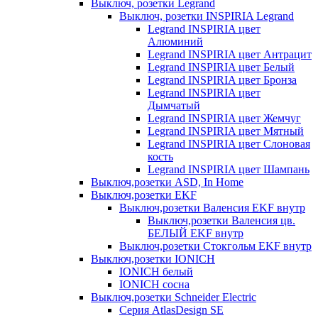
Выключ, розетки Legrand
Выключ, розетки INSPIRIA Legrand
Legrand INSPIRIA цвет
Алюминий
Legrand INSPIRIA цвет Антрацит
Legrand INSPIRIA цвет Белый
Legrand INSPIRIA цвет Бронза
Legrand INSPIRIA цвет
Дымчатый
Legrand INSPIRIA цвет Жемчуг
Legrand INSPIRIA цвет Мятный
Legrand INSPIRIA цвет Слоновая
кость
Legrand INSPIRIA цвет Шампань
Выключ,розетки ASD, In Home
Выключ,розетки EKF
Выключ,розетки Валенсия EKF внутр
Выключ,розетки Валенсия цв.
БЕЛЫЙ EKF внутр
Выключ,розетки Стокгольм EKF внутр
Выключ,розетки IONICH
IONICH белый
IONICH сосна
Выключ,розетки Schneider Electric
Серия AtlasDesign SE