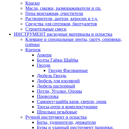
Краски
Масла, смазки, размораживатели и пр.
Пена монтажная, очистители
Растворители, ацетон, керосин и т.д.
Средства для септиков, биотуалетов
Строительные смеси
ИНСТРУМЕНТ расходные материалы и оснастка
Клеящие и специальные ленты, скотч, серпянки,
плёнки
Крепеж
Анкера
Болты Гайки Шайбы
Гвозди
Гвозди Фасованные
Дюбель Гвоздь
Дюбель для изоляций
Дюбель распорный
Петли, Уголки. Опоры
Проволока
Саморез+шайба кров.,сверло, цинк
Тросы-цепи и комплектующие
Шпильки резьбовые
Ручной инструмент и оснастка
Биты, удлинители, держатели
Буры и ударный инструмент (коронки,