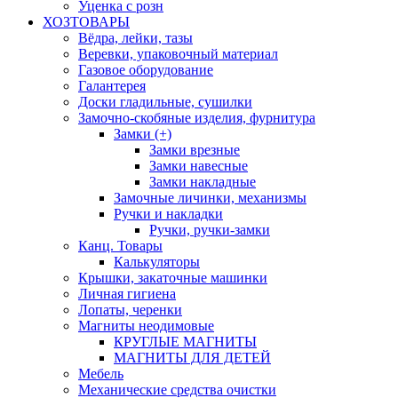
Уценка с розн
ХОЗТОВАРЫ
Вёдра, лейки, тазы
Веревки, упаковочный материал
Газовое оборудование
Галантерея
Доски гладильные, сушилки
Замочно-скобяные изделия, фурнитура
Замки (+)
Замки врезные
Замки навесные
Замки накладные
Замочные личинки, механизмы
Ручки и накладки
Ручки, ручки-замки
Канц. Товары
Калькуляторы
Крышки, закаточные машинки
Личная гигиена
Лопаты, черенки
Магниты неодимовые
КРУГЛЫЕ МАГНИТЫ
МАГНИТЫ ДЛЯ ДЕТЕЙ
Мебель
Механические средства очистки