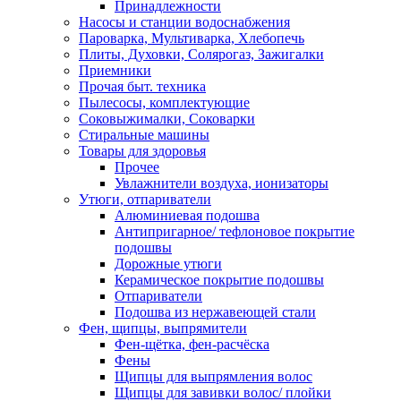
Принадлежности
Насосы и станции водоснабжения
Пароварка, Мультиварка, Хлебопечь
Плиты, Духовки, Солярогаз, Зажигалки
Приемники
Прочая быт. техника
Пылесосы, комплектующие
Соковыжималки, Соковарки
Стиральные машины
Товары для здоровья
Прочее
Увлажнители воздуха, ионизаторы
Утюги, отпариватели
Алюминиевая подошва
Антипригарное/ тефлоновое покрытие
подошвы
Дорожные утюги
Керамическое покрытие подошвы
Отпариватели
Подошва из нержавеющей стали
Фен, щипцы, выпрямители
Фен-щётка, фен-расчёска
Фены
Щипцы для выпрямления волос
Щипцы для завивки волос/ плойки