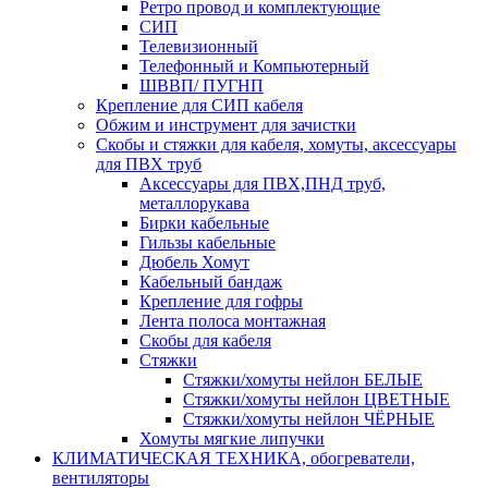
Ретро провод и комплектующие
СИП
Телевизионный
Телефонный и Компьютерный
ШВВП/ ПУГНП
Крепление для СИП кабеля
Обжим и инструмент для зачистки
Скобы и стяжки для кабеля, хомуты, аксессуары
для ПВХ труб
Аксессуары для ПВХ,ПНД труб,
металлорукава
Бирки кабельные
Гильзы кабельные
Дюбель Хомут
Кабельный бандаж
Крепление для гофры
Лента полоса монтажная
Скобы для кабеля
Стяжки
Стяжки/хомуты нейлон БЕЛЫЕ
Стяжки/хомуты нейлон ЦВЕТНЫЕ
Стяжки/хомуты нейлон ЧЁРНЫЕ
Хомуты мягкие липучки
КЛИМАТИЧЕСКАЯ ТЕХНИКА, обогреватели,
вентиляторы