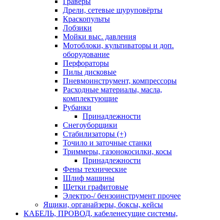
Граверы
Дрели, сетевые шуруповёрты
Краскопульты
Лобзики
Мойки выс. давления
Мотоблоки, культиваторы и доп.
оборудование
Перфораторы
Пилы дисковые
Пневмоинструмент, компрессоры
Расходные материалы, масла,
комплектующие
Рубанки
Принадлежности
Снегоуборщики
Стабилизаторы (+)
Точило и заточные станки
Триммеры, газонокосилки, косы
Принадлежности
Фены технические
Шлиф машины
Щетки графитовые
Электро-/ бензоинструмент прочее
Ящики, органайзеры, боксы, кейсы
КАБЕЛЬ, ПРОВОД, кабеленесущие системы,