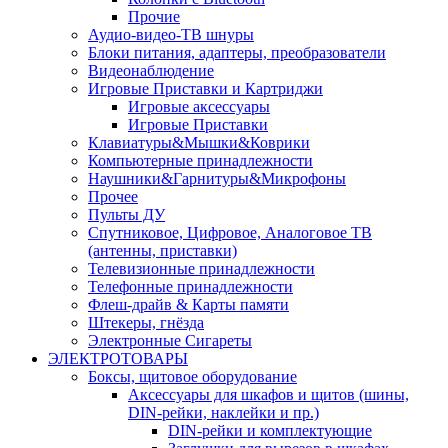
Прочие
Аудио-видео-ТВ шнуры
Блоки питания, адаптеры, преобразователи
Видеонаблюдение
Игровые Приставки и Картриджи
Игровые аксессуары
Игровые Приставки
Клавиатуры&Мышки&Коврики
Компьютерные принадлежности
Наушники&Гарнитуры&Микрофоны
Прочее
Пульты ДУ
Спутниковое, Цифровое, Аналоговое ТВ
(антенны, приставки)
Телевизионные принадлежности
Телефонные принадлежности
Флеш-драйв & Карты памяти
Штекеры, гнёзда
Электронные Сигареты
ЭЛЕКТРОТОВАРЫ
Боксы, щитовое оборудование
Аксессуары для шкафов и щитов (шины,
DIN-рейки, наклейки и пр.)
DIN-рейки и комплектующие