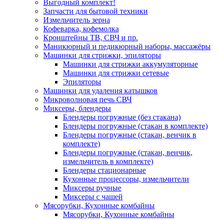
Выгодный комплект!
Запчасти для бытовой техники
Измельчитель зерна
Кофеварка, кофемолка
Кронштейны ТВ, СВЧ и пр.
Маникюрный и педикюрный наборы, массажёры
Машинки для стрижки, эпиляторы
Машинки для стрижки аккумуляторные
Машинки для стрижки сетевые
Эпиляторы
Машинки для удаления катышков
Микроволновая печь СВЧ
Миксеры, блендеры
Блендеры погружные (без стакана)
Блендеры погружные (стакан в комплекте)
Блендеры погружные (стакан, венчик в
комплекте)
Блендеры погружные (стакан, венчик,
измельчитель в комплекте)
Блендеры стационарные
Кухонные процессоры, измельчители
Миксеры ручные
Миксеры с чашей
Мясорубки, Кухонные комбайны
Мясорубки, Кухонные комбайны