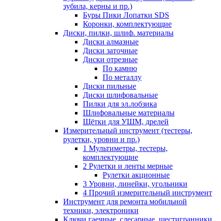
зубила, керны и пр.)
Буры Пики Лопатки SDS
Коронки, комплектующие
Диски, пилки, шлиф. материалы
Диски алмазные
Диски заточные
Диски отрезные
По камню
По металлу
Диски пильные
Диски шлифовальные
Пилки для эл.лобзика
Шлифовальные материалы
Щётки для УШМ, дрелей
Измерительный инструмент (тестеры,
рулетки, уровни и пр.)
1 Мультиметры, тестеры,
комплектующие
2 Рулетки и ленты мерные
Рулетки акционные
3 Уровни, линейки, угольники
4 Прочий измерительный инструмент
Инструмент для ремонта мобильной
техники, электроники
Ключи гаечные, слесарные, шестигранники,