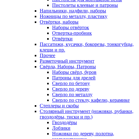
Пистолеты клеевые и патроны
Напильники, надфили, наборы
Ножницы по металлу, пластику
Отвёртки, наборы
Наборы отвёрток
Отвертка-пробник
Отвёртки
Пассатижи, кусачки, бокорезы, тонкогубцы,
клещи и пр.
Прочее
Разметочный инструмент
Свёрла, Наборы, Патроны
Наборы свёрл, буров
Патроны для дрелей
Сверло по бетону
Сверло по дереву
Сверло по металлу
Сверло по стеклу, кафелю, керамике
Степлеры и скобы
Столярный инструмент (ножовки, рубанки,
гвоздодёры, тиски и пр.)
Гвоздодёры
Лобзики
Ножовки по дереву, полотна,