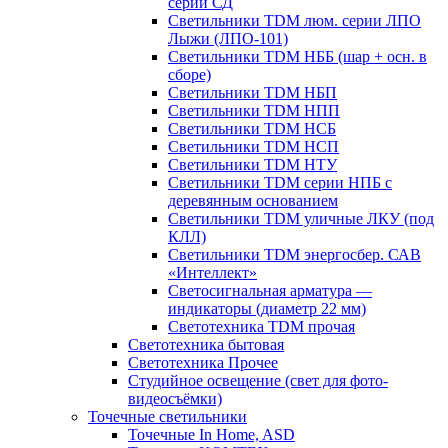
серии СД
Светильники TDM люм. серии ЛПО
Лыжи (ЛПО-101)
Светильники TDM НББ (шар + осн. в
сборе)
Светильники TDM НБП
Светильники TDM НПП
Светильники TDM НСБ
Светильники TDM НСП
Светильники TDM НТУ
Светильники TDM серии НПБ с
деревянным основанием
Светильники TDM уличные ЛКУ (под
КЛЛ)
Светильники TDM энергосбер. САВ
«Интеллект»
Светосигнальная арматура —
индикаторы (диаметр 22 мм)
Светотехника TDM прочая
Светотехника бытовая
Светотехника Прочее
Студийное освещение (свет для фото-
видеосъёмки)
Точечные светильники
Точечные In Home, ASD