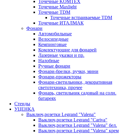
Точечные KOMTEX
Точечные Maxlight
Точечные TDM
Точечные встраиваемые TDM
Точечные ИТАЛМАК
Фонари
Автомобильные
Велосипедные
Кемпинговые
Комлектующие для фонарей
Лазерные указки и пр.
Налобные
Ручные фонари
Фонари-брелки, ручки, мини
Фонари-прожекторы
Фонари-светильники, декоративная
светотехника, прочее
Фонарь, светильник садовый на солн.
батареях
Стенды
УЦЕНКА
Выключ,розетки Legrand "Valena"
Выключ,розетки Legrand "Cariva"
Выключ,розетки Legrand "Valena" бел.
Выключ,розетки Legrand "Valena" крем