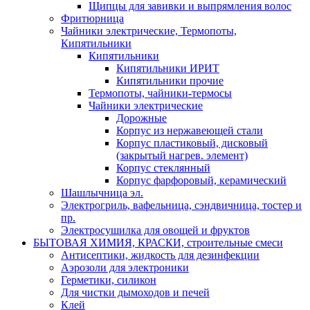
Щипцы для завивки и выпрямления волос
Фритюрница
Чайники электрические, Термопоты,
Кипятильники
Кипятильники
Кипятильники ИРИТ
Кипятильники прочие
Термопоты, чайники-термосы
Чайники электрические
Дорожные
Корпус из нержавеющей стали
Корпус пластиковый, дисковый
(закрытый нагрев. элемент)
Корпус стеклянный
Корпус фарфоровый, керамический
Шашлычница эл.
Электрогриль, вафельница, сэндвичница, тостер и
пр.
Электросушилка для овощей и фруктов
БЫТОВАЯ ХИМИЯ, КРАСКИ, строительные смеси
Антисептики, жидкость для дезинфекции
Аэрозоли для электроники
Герметики, силикон
Для чистки дымоходов и печей
Клей