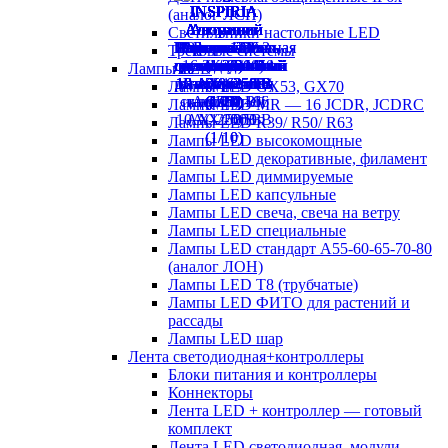
(аналог ЛСП)
Светильники настольные LED
Трековые системы
Лампы LED
Лампы LED GX53, GX70
Лампы LED MR — 16 JCDR, JCDRC
Лампы LED R39/ R50/ R63
Лампы LED высокомощные
Лампы LED декоративные, филамент
Лампы LED диммируемые
Лампы LED капсульные
Лампы LED свеча, свеча на ветру
Лампы LED специальные
Лампы LED стандарт А55-60-65-70-80
(аналог ЛОН)
Лампы LED Т8 (трубчатые)
Лампы LED ФИТО для растений и
рассады
Лампы LED шар
Лента светодиодная+контроллеры
Блоки питания и контроллеры
Коннекторы
Лента LED + контроллер — готовый
комплект
Лента LED светодиодная, модули