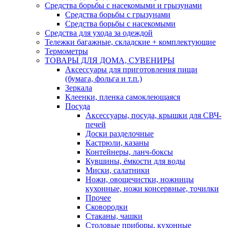
Средства борьбы с насекомыми и грызунами
Средства борьбы с грызунами
Средства борьбы с насекомыми
Средства для ухода за одеждой
Тележки багажные, складские + комплектующие
Термометры
ТОВАРЫ ДЛЯ ДОМА, СУВЕНИРЫ
Аксессуары для приготовления пищи
(бумага, фольга и т.п.)
Зеркала
Клеенки, пленка самоклеющаяся
Посуда
Аксессуары, посуда, крышки для СВЧ-
печей
Доски разделочные
Кастрюли, казаны
Контейнеры, ланч-боксы
Кувшины, ёмкости для воды
Миски, салатники
Ножи, овощечистки, ножницы
кухонные, ножи консервные, точилки
Прочее
Сковородки
Стаканы, чашки
Столовые приборы, кухонные