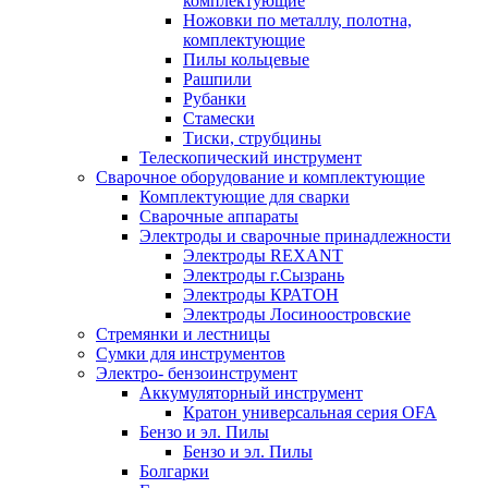
комплектующие
Ножовки по металлу, полотна,
комплектующие
Пилы кольцевые
Рашпили
Рубанки
Стамески
Тиски, струбцины
Телескопический инструмент
Сварочное оборудование и комплектующие
Комплектующие для сварки
Сварочные аппараты
Электроды и сварочные принадлежности
Электроды REXANT
Электроды г.Сызрань
Электроды КРАТОН
Электроды Лосиноостровские
Стремянки и лестницы
Сумки для инструментов
Электро- бензоинструмент
Аккумуляторный инструмент
Кратон универсальная серия OFA
Бензо и эл. Пилы
Бензо и эл. Пилы
Болгарки