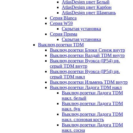
AtlasDesign цвет Белый
AtlasDesign цвет Карбон
AtlasDesign цвет Шампань
Серия Blanca
Серия W59
Скрытая установка
Серия Прима
Скрытая установка
Выключ,розетки TDM
Выключ,розетки Блоки Сенеж внутр
Выключ,розетки Валдай TDM внутр
Выключ,розетки Вуокса (IP54) цв.
серый TDM внутр
Выключ,розетки Вуокса (IP54) цв.
серый TDM накл
Выключ,розетки Ильмень TDM внутр
Выключ,розетки Ладога TDM накл
Выключ,розетки Ладога TDM
накл. белый
Выключ,розетки Ладога TDM
накл. бук
Выключ,розетки Ладога TDM
накл. слоновая кость
Выключ,розетки Ладога TDM
накл. сосна