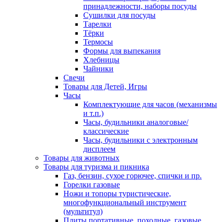
принадлежности, наборы посуды
Сушилки для посуды
Тарелки
Тёрки
Термосы
Формы для выпекания
Хлебницы
Чайники
Свечи
Товары для Детей, Игры
Часы
Комплектующие для часов (механизмы
и т.п.)
Часы, будильники аналоговые/
классические
Часы, будильники с электронным
дисплеем
Товары для животных
Товары для туризма и пикника
Газ, бензин, сухое горючее, спички и пр.
Горелки газовые
Ножи и топоры туристические,
многофункциональный инструмент
(мультитул)
Плиты портативные, походные, газовые