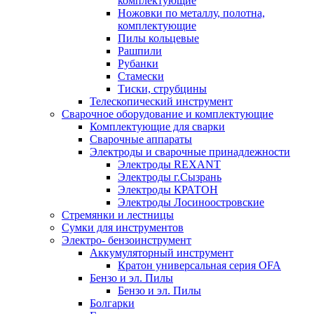
комплектующие
Ножовки по металлу, полотна,
комплектующие
Пилы кольцевые
Рашпили
Рубанки
Стамески
Тиски, струбцины
Телескопический инструмент
Сварочное оборудование и комплектующие
Комплектующие для сварки
Сварочные аппараты
Электроды и сварочные принадлежности
Электроды REXANT
Электроды г.Сызрань
Электроды КРАТОН
Электроды Лосиноостровские
Стремянки и лестницы
Сумки для инструментов
Электро- бензоинструмент
Аккумуляторный инструмент
Кратон универсальная серия OFA
Бензо и эл. Пилы
Бензо и эл. Пилы
Болгарки