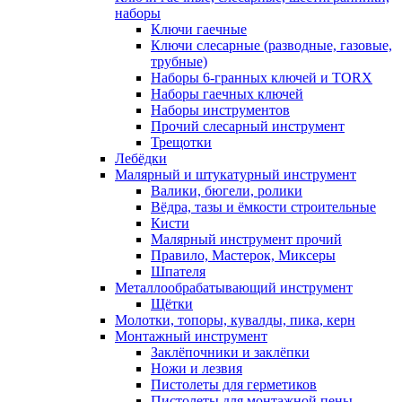
наборы
Ключи гаечные
Ключи слесарные (разводные, газовые,
трубные)
Наборы 6-гранных ключей и TORX
Наборы гаечных ключей
Наборы инструментов
Прочий слесарный инструмент
Трещотки
Лебёдки
Малярный и штукатурный инструмент
Валики, бюгели, ролики
Вёдра, тазы и ёмкости строительные
Кисти
Малярный инструмент прочий
Правило, Мастерок, Миксеры
Шпателя
Металлообрабатывающий инструмент
Щётки
Молотки, топоры, кувалды, пика, керн
Монтажный инструмент
Заклёпочники и заклёпки
Ножи и лезвия
Пистолеты для герметиков
Пистолеты для монтажной пены