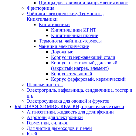
Щипцы для завивки и выпрямления волос
Фритюрница
Чайники электрические, Термопоты,
Кипятильники
Кипятильники
Кипятильники ИРИТ
Кипятильники прочие
Термопоты, чайники-термосы
Чайники электрические
Дорожные
Корпус из нержавеющей стали
Корпус пластиковый, дисковый
(закрытый нагрев. элемент)
Корпус стеклянный
Корпус фарфоровый, керамический
Шашлычница эл.
Электрогриль, вафельница, сэндвичница, тостер и
пр.
Электросушилка для овощей и фруктов
БЫТОВАЯ ХИМИЯ, КРАСКИ, строительные смеси
Антисептики, жидкость для дезинфекции
Аэрозоли для электроники
Герметики, силикон
Для чистки дымоходов и печей
Клей