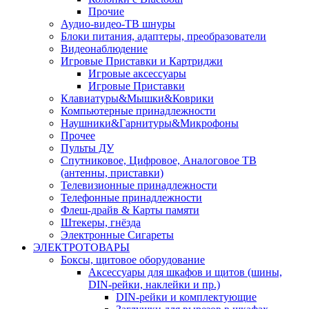
Прочие
Аудио-видео-ТВ шнуры
Блоки питания, адаптеры, преобразователи
Видеонаблюдение
Игровые Приставки и Картриджи
Игровые аксессуары
Игровые Приставки
Клавиатуры&Мышки&Коврики
Компьютерные принадлежности
Наушники&Гарнитуры&Микрофоны
Прочее
Пульты ДУ
Спутниковое, Цифровое, Аналоговое ТВ
(антенны, приставки)
Телевизионные принадлежности
Телефонные принадлежности
Флеш-драйв & Карты памяти
Штекеры, гнёзда
Электронные Сигареты
ЭЛЕКТРОТОВАРЫ
Боксы, щитовое оборудование
Аксессуары для шкафов и щитов (шины,
DIN-рейки, наклейки и пр.)
DIN-рейки и комплектующие