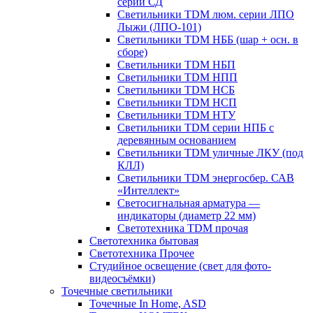
серии СД
Светильники TDM люм. серии ЛПО
Лыжи (ЛПО-101)
Светильники TDM НББ (шар + осн. в
сборе)
Светильники TDM НБП
Светильники TDM НПП
Светильники TDM НСБ
Светильники TDM НСП
Светильники TDM НТУ
Светильники TDM серии НПБ с
деревянным основанием
Светильники TDM уличные ЛКУ (под
КЛЛ)
Светильники TDM энергосбер. САВ
«Интеллект»
Светосигнальная арматура —
индикаторы (диаметр 22 мм)
Светотехника TDM прочая
Светотехника бытовая
Светотехника Прочее
Студийное освещение (свет для фото-
видеосъёмки)
Точечные светильники
Точечные In Home, ASD