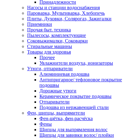
Принадлежности
Насосы и станции водоснабжения
Пароварка, Мультиварка, Хлебопечь
Плиты, Духовки, Солярогаз, Зажигалки
Приемники
Прочая быт. техника
Пылесосы, комплектующие
Соковыжималки, Соковарки
Стиральные машины
Товары для здоровья
Прочее
Увлажнители воздуха, ионизаторы
Утюги, отпариватели
Алюминиевая подошва
Антипригарное/ тефлоновое покрытие
подошвы
Дорожные утюги
Керамическое покрытие подошвы
Отпариватели
Подошва из нержавеющей стали
Фен, щипцы, выпрямители
Фен-щётка, фен-расчёска
Фены
Щипцы для выпрямления волос
Щипцы для завивки волос/ плойки