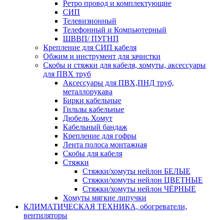
Ретро провод и комплектующие
СИП
Телевизионный
Телефонный и Компьютерный
ШВВП/ ПУГНП
Крепление для СИП кабеля
Обжим и инструмент для зачистки
Скобы и стяжки для кабеля, хомуты, аксессуары
для ПВХ труб
Аксессуары для ПВХ,ПНД труб,
металлорукава
Бирки кабельные
Гильзы кабельные
Дюбель Хомут
Кабельный бандаж
Крепление для гофры
Лента полоса монтажная
Скобы для кабеля
Стяжки
Стяжки/хомуты нейлон БЕЛЫЕ
Стяжки/хомуты нейлон ЦВЕТНЫЕ
Стяжки/хомуты нейлон ЧЁРНЫЕ
Хомуты мягкие липучки
КЛИМАТИЧЕСКАЯ ТЕХНИКА, обогреватели,
вентиляторы