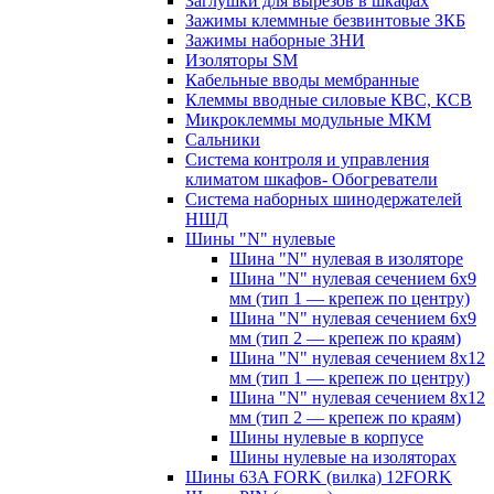
Заглушки для вырезов в шкафах
Зажимы клеммные безвинтовые ЗКБ
Зажимы наборные ЗНИ
Изоляторы SM
Кабельные вводы мембранные
Клеммы вводные силовые КВС, КСВ
Микроклеммы модульные МКМ
Сальники
Система контроля и управления
климатом шкафов- Обогреватели
Система наборных шинодержателей
НШД
Шины "N" нулевые
Шина "N" нулевая в изоляторе
Шина "N" нулевая сечением 6х9
мм (тип 1 — крепеж по центру)
Шина "N" нулевая сечением 6х9
мм (тип 2 — крепеж по краям)
Шина "N" нулевая сечением 8х12
мм (тип 1 — крепеж по центру)
Шина "N" нулевая сечением 8х12
мм (тип 2 — крепеж по краям)
Шины нулевые в корпусе
Шины нулевые на изоляторах
Шины 63A FORK (вилка) 12FORK