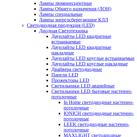
Лампы люминесцентные
Лампы Общего назначения (ЛОН)
Лампы специальные
Лампы энергосберегающие КЛЛ
Светодиодная продукция (LED)
Диодная Светотехника
Даунлайты LED квадратные
встраиваемые
Даунлайты LED квадратные
накладные
Даунлайты LED круглые встраиваемые
Даунлайты LED круглые накладные
Драйвера светодиодные
Панели LED
Прожекторы LED
Светильники LED аварийные
Светильники LED бытовые настенно-
потолочные
In Home светодиодные настенно-
потолочные
IONICH светодиодные настенно-
потолочные
LEEK светодиодные настенно-
потолочные
MAXLIGHT светодиодные