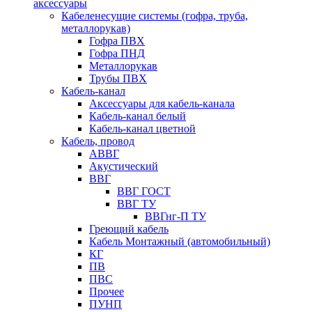
аксессуары
Кабеленесущие системы (гофра, труба,
металлорукав)
Гофра ПВХ
Гофра ПНД
Металлорукав
Трубы ПВХ
Кабель-канал
Аксессуары для кабель-канала
Кабель-канал белый
Кабель-канал цветной
Кабель, провод
АВВГ
Акустический
ВВГ
ВВГ ГОСТ
ВВГ ТУ
ВВГнг-П ТУ
Греющий кабель
Кабель Монтажный (автомобильный)
КГ
ПВ
ПВС
Прочее
ПУНП