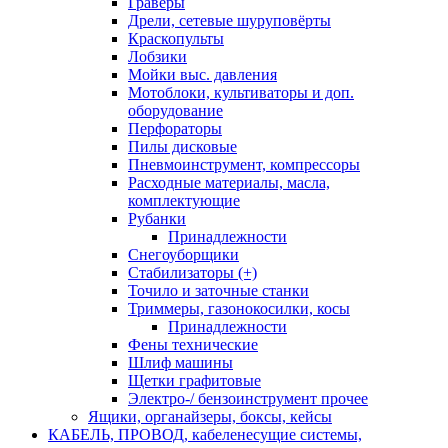
Граверы
Дрели, сетевые шуруповёрты
Краскопульты
Лобзики
Мойки выс. давления
Мотоблоки, культиваторы и доп.
оборудование
Перфораторы
Пилы дисковые
Пневмоинструмент, компрессоры
Расходные материалы, масла,
комплектующие
Рубанки
Принадлежности
Снегоуборщики
Стабилизаторы (+)
Точило и заточные станки
Триммеры, газонокосилки, косы
Принадлежности
Фены технические
Шлиф машины
Щетки графитовые
Электро-/ бензоинструмент прочее
Ящики, органайзеры, боксы, кейсы
КАБЕЛЬ, ПРОВОД, кабеленесущие системы,