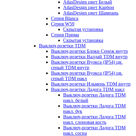
AtlasDesign цвет Белый
AtlasDesign цвет Карбон
AtlasDesign цвет Шампань
Серия Blanca
Серия W59
Скрытая установка
Серия Прима
Скрытая установка
Выключ,розетки TDM
Выключ,розетки Блоки Сенеж внутр
Выключ,розетки Валдай TDM внутр
Выключ,розетки Вуокса (IP54) цв.
серый TDM внутр
Выключ,розетки Вуокса (IP54) цв.
серый TDM накл
Выключ,розетки Ильмень TDM внутр
Выключ,розетки Ладога TDM накл
Выключ,розетки Ладога TDM
накл. белый
Выключ,розетки Ладога TDM
накл. бук
Выключ,розетки Ладога TDM
накл. слоновая кость
Выключ,розетки Ладога TDM
накл. сосна