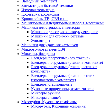
Выгодный комплект!
Запчасти для бытовой техники
Измельчитель зерна
Кофеварка, кофемолка
Кронштейны ТВ, СВЧ и пр.
Маникюрный и педикюрный наборы, массажёры
Машинки для стрижки, эпиляторы
Машинки для стрижки аккумуляторные
Машинки для стрижки сетевые
Эпиляторы
Машинки для удаления катышков
Микроволновая печь СВЧ
Миксеры, блендеры
Блендеры погружные (без стакана)
Блендеры погружные (стакан в комплекте)
Блендеры погружные (стакан, венчик в
комплекте)
Блендеры погружные (стакан, венчик,
измельчитель в комплекте)
Блендеры стационарные
Кухонные процессоры, измельчители
Миксеры ручные
Миксеры с чашей
Мясорубки, Кухонные комбайны
Мясорубки, Кухонные комбайны