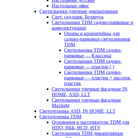
Настольные детские
Настольные офис
Светильники уличные декоративные
Свет. сад-парк. Беларусь
Светильники TDM садово-парковые и
комплектующие
Опоры и кронштейны для
садово-парковых светильников
TDM
Светильники TDM садово-
парковые — Классика
Светильники TDM садово-
парковые — пластик ( )
Светильники TDM садово-
парковые — пластик + рассеив.
пластик
Светильники уличные фасадные IN
HOME, ASD, LLT
Светильники уличные фасадные
Maxlight
Светотехника ASD, IN HOME, LLT
Светотехника TDM
Основания и рассеиватели TDM для
НПО, НББ, НСП, НТУ
Светильники TDM декоративные