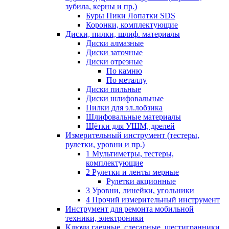
зубила, керны и пр.)
Буры Пики Лопатки SDS
Коронки, комплектующие
Диски, пилки, шлиф. материалы
Диски алмазные
Диски заточные
Диски отрезные
По камню
По металлу
Диски пильные
Диски шлифовальные
Пилки для эл.лобзика
Шлифовальные материалы
Щётки для УШМ, дрелей
Измерительный инструмент (тестеры,
рулетки, уровни и пр.)
1 Мультиметры, тестеры,
комплектующие
2 Рулетки и ленты мерные
Рулетки акционные
3 Уровни, линейки, угольники
4 Прочий измерительный инструмент
Инструмент для ремонта мобильной
техники, электроники
Ключи гаечные, слесарные, шестигранники,