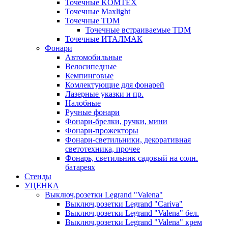
Точечные KOMTEX
Точечные Maxlight
Точечные TDM
Точечные встраиваемые TDM
Точечные ИТАЛМАК
Фонари
Автомобильные
Велосипедные
Кемпинговые
Комлектующие для фонарей
Лазерные указки и пр.
Налобные
Ручные фонари
Фонари-брелки, ручки, мини
Фонари-прожекторы
Фонари-светильники, декоративная
светотехника, прочее
Фонарь, светильник садовый на солн.
батареях
Стенды
УЦЕНКА
Выключ,розетки Legrand "Valena"
Выключ,розетки Legrand "Cariva"
Выключ,розетки Legrand "Valena" бел.
Выключ,розетки Legrand "Valena" крем