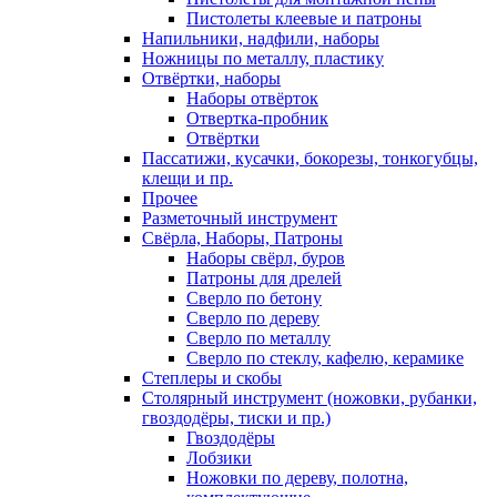
Пистолеты клеевые и патроны
Напильники, надфили, наборы
Ножницы по металлу, пластику
Отвёртки, наборы
Наборы отвёрток
Отвертка-пробник
Отвёртки
Пассатижи, кусачки, бокорезы, тонкогубцы,
клещи и пр.
Прочее
Разметочный инструмент
Свёрла, Наборы, Патроны
Наборы свёрл, буров
Патроны для дрелей
Сверло по бетону
Сверло по дереву
Сверло по металлу
Сверло по стеклу, кафелю, керамике
Степлеры и скобы
Столярный инструмент (ножовки, рубанки,
гвоздодёры, тиски и пр.)
Гвоздодёры
Лобзики
Ножовки по дереву, полотна,