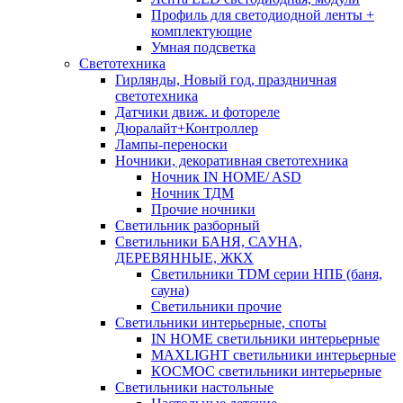
Профиль для светодиодной ленты +
комплектующие
Умная подсветка
Светотехника
Гирлянды, Новый год, праздничная
светотехника
Датчики движ. и фотореле
Дюралайт+Контроллер
Лампы-переноски
Ночники, декоративная светотехника
Ночник IN HOME/ ASD
Ночник ТДМ
Прочие ночники
Светильник разборный
Светильники БАНЯ, САУНА,
ДЕРЕВЯННЫЕ, ЖКХ
Светильники TDM серии НПБ (баня,
сауна)
Светильники прочие
Светильники интерьерные, споты
IN HOME светильники интерьерные
MAXLIGHT светильники интерьерные
КОСМОС светильники интерьерные
Светильники настольные