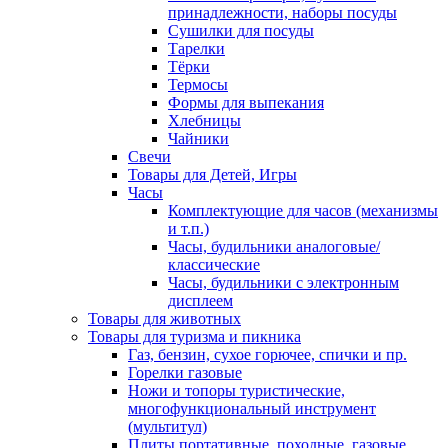
принадлежности, наборы посуды
Сушилки для посуды
Тарелки
Тёрки
Термосы
Формы для выпекания
Хлебницы
Чайники
Свечи
Товары для Детей, Игры
Часы
Комплектующие для часов (механизмы
и т.п.)
Часы, будильники аналоговые/
классические
Часы, будильники с электронным
дисплеем
Товары для животных
Товары для туризма и пикника
Газ, бензин, сухое горючее, спички и пр.
Горелки газовые
Ножи и топоры туристические,
многофункциональный инструмент
(мультитул)
Плиты портативные, походные, газовые