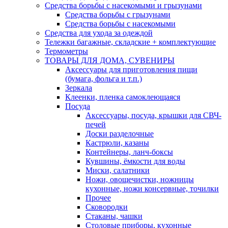
Средства борьбы с насекомыми и грызунами
Средства борьбы с грызунами
Средства борьбы с насекомыми
Средства для ухода за одеждой
Тележки багажные, складские + комплектующие
Термометры
ТОВАРЫ ДЛЯ ДОМА, СУВЕНИРЫ
Аксессуары для приготовления пищи
(бумага, фольга и т.п.)
Зеркала
Клеенки, пленка самоклеющаяся
Посуда
Аксессуары, посуда, крышки для СВЧ-
печей
Доски разделочные
Кастрюли, казаны
Контейнеры, ланч-боксы
Кувшины, ёмкости для воды
Миски, салатники
Ножи, овощечистки, ножницы
кухонные, ножи консервные, точилки
Прочее
Сковородки
Стаканы, чашки
Столовые приборы, кухонные