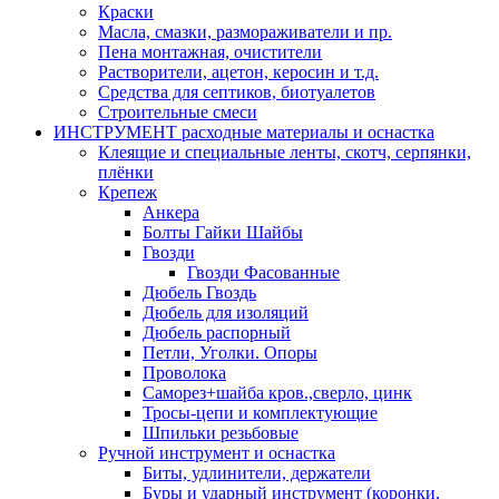
Краски
Масла, смазки, размораживатели и пр.
Пена монтажная, очистители
Растворители, ацетон, керосин и т.д.
Средства для септиков, биотуалетов
Строительные смеси
ИНСТРУМЕНТ расходные материалы и оснастка
Клеящие и специальные ленты, скотч, серпянки,
плёнки
Крепеж
Анкера
Болты Гайки Шайбы
Гвозди
Гвозди Фасованные
Дюбель Гвоздь
Дюбель для изоляций
Дюбель распорный
Петли, Уголки. Опоры
Проволока
Саморез+шайба кров.,сверло, цинк
Тросы-цепи и комплектующие
Шпильки резьбовые
Ручной инструмент и оснастка
Биты, удлинители, держатели
Буры и ударный инструмент (коронки,