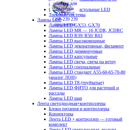
(аналог ЛСП)
Светильники настольные LED
Трековые системы
Лампы LED
Лампы LED GX53, GX70
Лампы LED MR — 16 JCDR, JCDRC
Лампы LED R39/ R50/ R63
Лампы LED высокомощные
Лампы LED декоративные, филамент
Лампы LED диммируемые
Лампы LED капсульные
Лампы LED свеча, свеча на ветру
Лампы LED специальные
Лампы LED стандарт А55-60-65-70-80
(аналог ЛОН)
Лампы LED Т8 (трубчатые)
Лампы LED ФИТО для растений и
рассады
Лампы LED шар
Лента светодиодная+контроллеры
Блоки питания и контроллеры
Коннекторы
Лента LED + контроллер — готовый
комплект
Лента LED светодиодная, модули