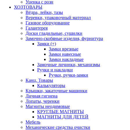
Уценка с розн
ХОЗТОВАРЫ
Вёдра, лейки, тазы
Веревки, упаковочный материал
Газовое оборудование
Галантерея
Доски гладильные, сушилки
Замочно-скобяные изделия, фурнитура
Замки (+)
Замки врезные
Замки навесные
Замки накладные
Замочные личинки, механизмы
Ручки и накладки
Ручки, ручки-замки
Канц. Товары
Калькуляторы
Крышки, закаточные машинки
Личная гигиена
Лопаты, черенки
Магниты неодимовые
КРУГЛЫЕ МАГНИТЫ
МАГНИТЫ ДЛЯ ДЕТЕЙ
Мебель
Механические средства очистки