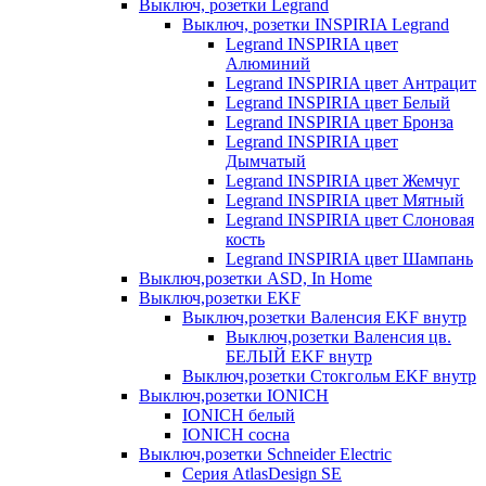
Выключ, розетки Legrand
Выключ, розетки INSPIRIA Legrand
Legrand INSPIRIA цвет
Алюминий
Legrand INSPIRIA цвет Антрацит
Legrand INSPIRIA цвет Белый
Legrand INSPIRIA цвет Бронза
Legrand INSPIRIA цвет
Дымчатый
Legrand INSPIRIA цвет Жемчуг
Legrand INSPIRIA цвет Мятный
Legrand INSPIRIA цвет Слоновая
кость
Legrand INSPIRIA цвет Шампань
Выключ,розетки ASD, In Home
Выключ,розетки EKF
Выключ,розетки Валенсия EKF внутр
Выключ,розетки Валенсия цв.
БЕЛЫЙ EKF внутр
Выключ,розетки Стокгольм EKF внутр
Выключ,розетки IONICH
IONICH белый
IONICH сосна
Выключ,розетки Schneider Electric
Серия AtlasDesign SE