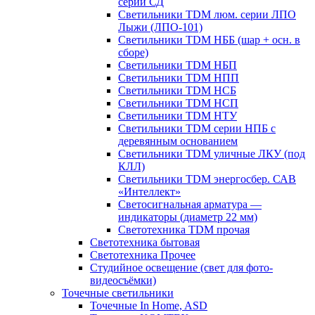
серии СД
Светильники TDM люм. серии ЛПО
Лыжи (ЛПО-101)
Светильники TDM НББ (шар + осн. в
сборе)
Светильники TDM НБП
Светильники TDM НПП
Светильники TDM НСБ
Светильники TDM НСП
Светильники TDM НТУ
Светильники TDM серии НПБ с
деревянным основанием
Светильники TDM уличные ЛКУ (под
КЛЛ)
Светильники TDM энергосбер. САВ
«Интеллект»
Светосигнальная арматура —
индикаторы (диаметр 22 мм)
Светотехника TDM прочая
Светотехника бытовая
Светотехника Прочее
Студийное освещение (свет для фото-
видеосъёмки)
Точечные светильники
Точечные In Home, ASD