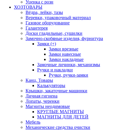
Уценка с розн
ХОЗТОВАРЫ
Вёдра, лейки, тазы
Веревки, упаковочный материал
Газовое оборудование
Галантерея
Доски гладильные, сушилки
Замочно-скобяные изделия, фурнитура
Замки (+)
Замки врезные
Замки навесные
Замки накладные
Замочные личинки, механизмы
Ручки и накладки
Ручки, ручки-замки
Канц. Товары
Калькуляторы
Крышки, закаточные машинки
Личная гигиена
Лопаты, черенки
Магниты неодимовые
КРУГЛЫЕ МАГНИТЫ
МАГНИТЫ ДЛЯ ДЕТЕЙ
Мебель
Механические средства очистки