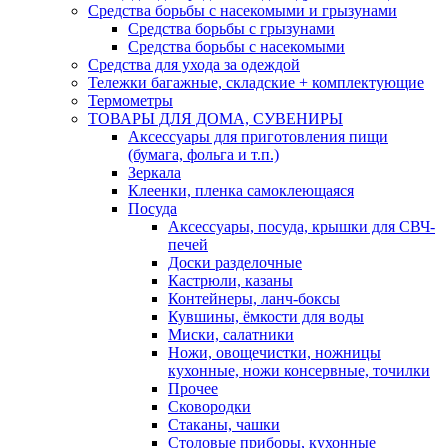
Средства борьбы с насекомыми и грызунами
Средства борьбы с грызунами
Средства борьбы с насекомыми
Средства для ухода за одеждой
Тележки багажные, складские + комплектующие
Термометры
ТОВАРЫ ДЛЯ ДОМА, СУВЕНИРЫ
Аксессуары для приготовления пищи
(бумага, фольга и т.п.)
Зеркала
Клеенки, пленка самоклеющаяся
Посуда
Аксессуары, посуда, крышки для СВЧ-
печей
Доски разделочные
Кастрюли, казаны
Контейнеры, ланч-боксы
Кувшины, ёмкости для воды
Миски, салатники
Ножи, овощечистки, ножницы
кухонные, ножи консервные, точилки
Прочее
Сковородки
Стаканы, чашки
Столовые приборы, кухонные