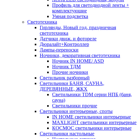
Профиль для светодиодной ленты +
комплектующие
Умная подсветка
Светотехника
Гирлянды, Новый год, праздничная
светотехника
Датчики движ. и фотореле
Дюралайт+Контроллер
Лампы-переноски
Ночники, декоративная светотехника
Ночник IN HOME/ ASD
Ночник ТДМ
Прочие ночники
Светильник разборный
Светильники БАНЯ, САУНА,
ДЕРЕВЯННЫЕ, ЖКХ
Светильники TDM серии НПБ (баня,
сауна)
Светильники прочие
Светильники интерьерные, споты
IN HOME светильники интерьерные
MAXLIGHT светильники интерьерные
КОСМОС светильники интерьерные
Светильники настольные