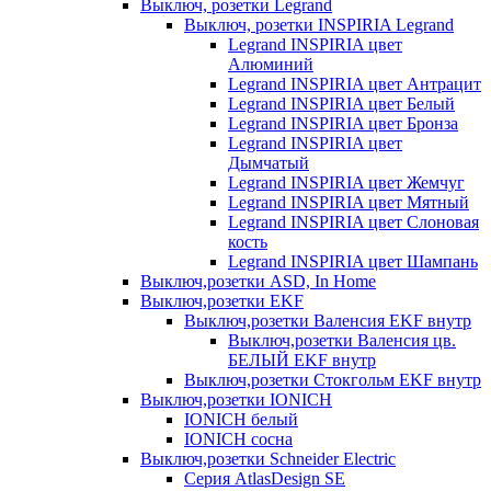
Выключ, розетки Legrand
Выключ, розетки INSPIRIA Legrand
Legrand INSPIRIA цвет
Алюминий
Legrand INSPIRIA цвет Антрацит
Legrand INSPIRIA цвет Белый
Legrand INSPIRIA цвет Бронза
Legrand INSPIRIA цвет
Дымчатый
Legrand INSPIRIA цвет Жемчуг
Legrand INSPIRIA цвет Мятный
Legrand INSPIRIA цвет Слоновая
кость
Legrand INSPIRIA цвет Шампань
Выключ,розетки ASD, In Home
Выключ,розетки EKF
Выключ,розетки Валенсия EKF внутр
Выключ,розетки Валенсия цв.
БЕЛЫЙ EKF внутр
Выключ,розетки Стокгольм EKF внутр
Выключ,розетки IONICH
IONICH белый
IONICH сосна
Выключ,розетки Schneider Electric
Серия AtlasDesign SE