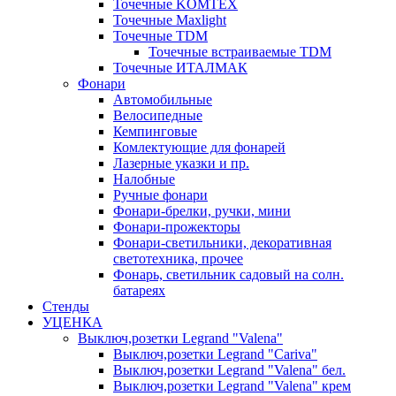
Точечные KOMTEX
Точечные Maxlight
Точечные TDM
Точечные встраиваемые TDM
Точечные ИТАЛМАК
Фонари
Автомобильные
Велосипедные
Кемпинговые
Комлектующие для фонарей
Лазерные указки и пр.
Налобные
Ручные фонари
Фонари-брелки, ручки, мини
Фонари-прожекторы
Фонари-светильники, декоративная
светотехника, прочее
Фонарь, светильник садовый на солн.
батареях
Стенды
УЦЕНКА
Выключ,розетки Legrand "Valena"
Выключ,розетки Legrand "Cariva"
Выключ,розетки Legrand "Valena" бел.
Выключ,розетки Legrand "Valena" крем