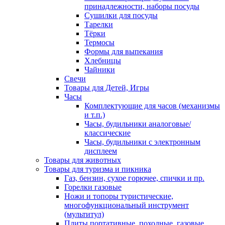
принадлежности, наборы посуды
Сушилки для посуды
Тарелки
Тёрки
Термосы
Формы для выпекания
Хлебницы
Чайники
Свечи
Товары для Детей, Игры
Часы
Комплектующие для часов (механизмы
и т.п.)
Часы, будильники аналоговые/
классические
Часы, будильники с электронным
дисплеем
Товары для животных
Товары для туризма и пикника
Газ, бензин, сухое горючее, спички и пр.
Горелки газовые
Ножи и топоры туристические,
многофункциональный инструмент
(мультитул)
Плиты портативные, походные, газовые