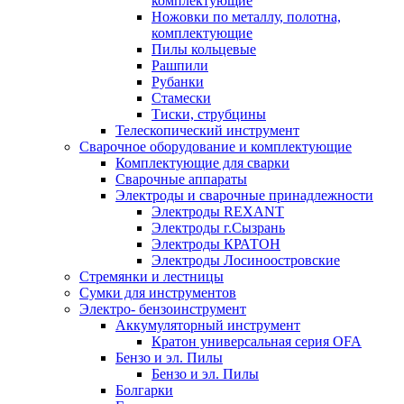
комплектующие
Ножовки по металлу, полотна,
комплектующие
Пилы кольцевые
Рашпили
Рубанки
Стамески
Тиски, струбцины
Телескопический инструмент
Сварочное оборудование и комплектующие
Комплектующие для сварки
Сварочные аппараты
Электроды и сварочные принадлежности
Электроды REXANT
Электроды г.Сызрань
Электроды КРАТОН
Электроды Лосиноостровские
Стремянки и лестницы
Сумки для инструментов
Электро- бензоинструмент
Аккумуляторный инструмент
Кратон универсальная серия OFA
Бензо и эл. Пилы
Бензо и эл. Пилы
Болгарки