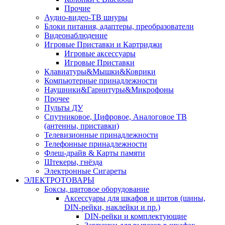
Прочие
Аудио-видео-ТВ шнуры
Блоки питания, адаптеры, преобразователи
Видеонаблюдение
Игровые Приставки и Картриджи
Игровые аксессуары
Игровые Приставки
Клавиатуры&Мышки&Коврики
Компьютерные принадлежности
Наушники&Гарнитуры&Микрофоны
Прочее
Пульты ДУ
Спутниковое, Цифровое, Аналоговое ТВ
(антенны, приставки)
Телевизионные принадлежности
Телефонные принадлежности
Флеш-драйв & Карты памяти
Штекеры, гнёзда
Электронные Сигареты
ЭЛЕКТРОТОВАРЫ
Боксы, щитовое оборудование
Аксессуары для шкафов и щитов (шины,
DIN-рейки, наклейки и пр.)
DIN-рейки и комплектующие