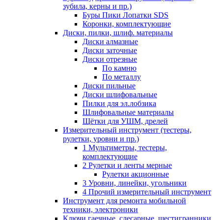
зубила, керны и пр.)
Буры Пики Лопатки SDS
Коронки, комплектующие
Диски, пилки, шлиф. материалы
Диски алмазные
Диски заточные
Диски отрезные
По камню
По металлу
Диски пильные
Диски шлифовальные
Пилки для эл.лобзика
Шлифовальные материалы
Щётки для УШМ, дрелей
Измерительный инструмент (тестеры,
рулетки, уровни и пр.)
1 Мультиметры, тестеры,
комплектующие
2 Рулетки и ленты мерные
Рулетки акционные
3 Уровни, линейки, угольники
4 Прочий измерительный инструмент
Инструмент для ремонта мобильной
техники, электроники
Ключи гаечные, слесарные, шестигранники,