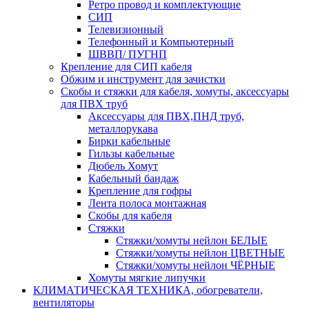
Ретро провод и комплектующие
СИП
Телевизионный
Телефонный и Компьютерный
ШВВП/ ПУГНП
Крепление для СИП кабеля
Обжим и инструмент для зачистки
Скобы и стяжки для кабеля, хомуты, аксессуары
для ПВХ труб
Аксессуары для ПВХ,ПНД труб,
металлорукава
Бирки кабельные
Гильзы кабельные
Дюбель Хомут
Кабельный бандаж
Крепление для гофры
Лента полоса монтажная
Скобы для кабеля
Стяжки
Стяжки/хомуты нейлон БЕЛЫЕ
Стяжки/хомуты нейлон ЦВЕТНЫЕ
Стяжки/хомуты нейлон ЧЁРНЫЕ
Хомуты мягкие липучки
КЛИМАТИЧЕСКАЯ ТЕХНИКА, обогреватели,
вентиляторы