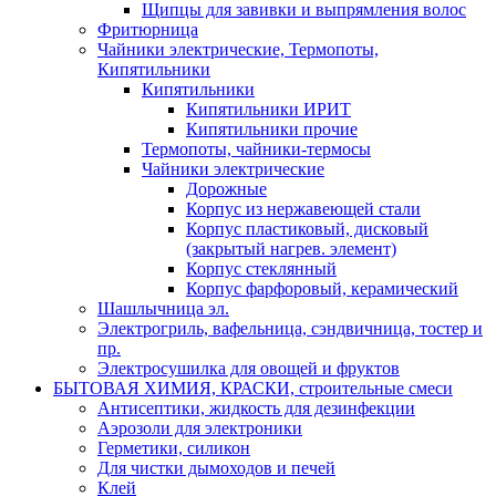
Щипцы для завивки и выпрямления волос
Фритюрница
Чайники электрические, Термопоты,
Кипятильники
Кипятильники
Кипятильники ИРИТ
Кипятильники прочие
Термопоты, чайники-термосы
Чайники электрические
Дорожные
Корпус из нержавеющей стали
Корпус пластиковый, дисковый
(закрытый нагрев. элемент)
Корпус стеклянный
Корпус фарфоровый, керамический
Шашлычница эл.
Электрогриль, вафельница, сэндвичница, тостер и
пр.
Электросушилка для овощей и фруктов
БЫТОВАЯ ХИМИЯ, КРАСКИ, строительные смеси
Антисептики, жидкость для дезинфекции
Аэрозоли для электроники
Герметики, силикон
Для чистки дымоходов и печей
Клей