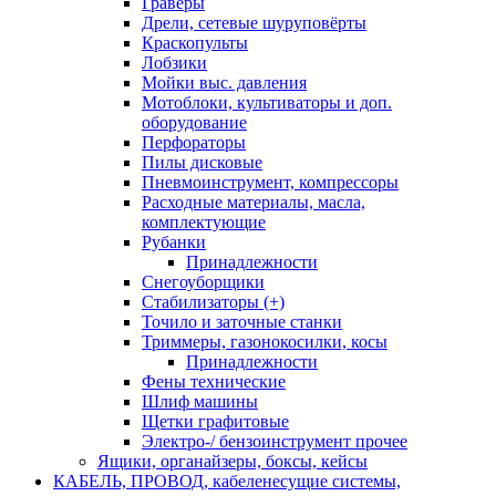
Граверы
Дрели, сетевые шуруповёрты
Краскопульты
Лобзики
Мойки выс. давления
Мотоблоки, культиваторы и доп.
оборудование
Перфораторы
Пилы дисковые
Пневмоинструмент, компрессоры
Расходные материалы, масла,
комплектующие
Рубанки
Принадлежности
Снегоуборщики
Стабилизаторы (+)
Точило и заточные станки
Триммеры, газонокосилки, косы
Принадлежности
Фены технические
Шлиф машины
Щетки графитовые
Электро-/ бензоинструмент прочее
Ящики, органайзеры, боксы, кейсы
КАБЕЛЬ, ПРОВОД, кабеленесущие системы,