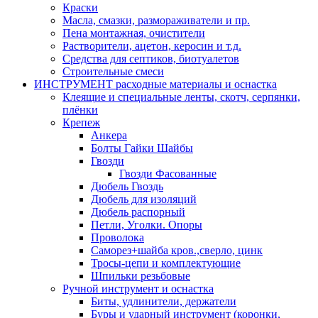
Краски
Масла, смазки, размораживатели и пр.
Пена монтажная, очистители
Растворители, ацетон, керосин и т.д.
Средства для септиков, биотуалетов
Строительные смеси
ИНСТРУМЕНТ расходные материалы и оснастка
Клеящие и специальные ленты, скотч, серпянки,
плёнки
Крепеж
Анкера
Болты Гайки Шайбы
Гвозди
Гвозди Фасованные
Дюбель Гвоздь
Дюбель для изоляций
Дюбель распорный
Петли, Уголки. Опоры
Проволока
Саморез+шайба кров.,сверло, цинк
Тросы-цепи и комплектующие
Шпильки резьбовые
Ручной инструмент и оснастка
Биты, удлинители, держатели
Буры и ударный инструмент (коронки,