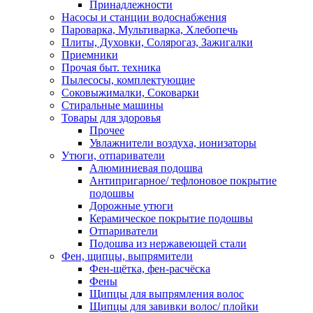
Принадлежности
Насосы и станции водоснабжения
Пароварка, Мультиварка, Хлебопечь
Плиты, Духовки, Солярогаз, Зажигалки
Приемники
Прочая быт. техника
Пылесосы, комплектующие
Соковыжималки, Соковарки
Стиральные машины
Товары для здоровья
Прочее
Увлажнители воздуха, ионизаторы
Утюги, отпариватели
Алюминиевая подошва
Антипригарное/ тефлоновое покрытие
подошвы
Дорожные утюги
Керамическое покрытие подошвы
Отпариватели
Подошва из нержавеющей стали
Фен, щипцы, выпрямители
Фен-щётка, фен-расчёска
Фены
Щипцы для выпрямления волос
Щипцы для завивки волос/ плойки