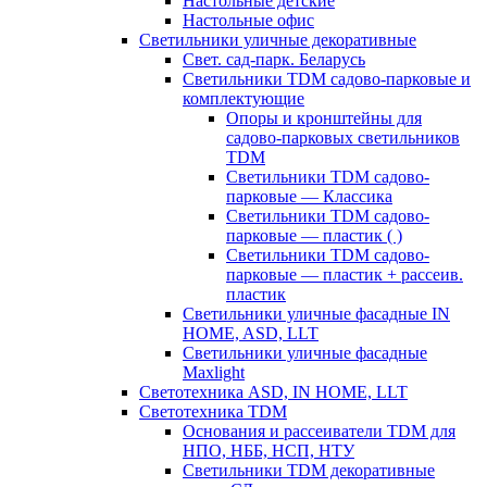
Настольные детские
Настольные офис
Светильники уличные декоративные
Свет. сад-парк. Беларусь
Светильники TDM садово-парковые и
комплектующие
Опоры и кронштейны для
садово-парковых светильников
TDM
Светильники TDM садово-
парковые — Классика
Светильники TDM садово-
парковые — пластик ( )
Светильники TDM садово-
парковые — пластик + рассеив.
пластик
Светильники уличные фасадные IN
HOME, ASD, LLT
Светильники уличные фасадные
Maxlight
Светотехника ASD, IN HOME, LLT
Светотехника TDM
Основания и рассеиватели TDM для
НПО, НББ, НСП, НТУ
Светильники TDM декоративные