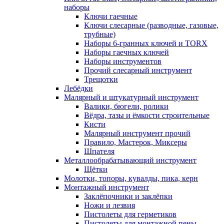
наборы
Ключи гаечные
Ключи слесарные (разводные, газовые,
трубные)
Наборы 6-гранных ключей и TORX
Наборы гаечных ключей
Наборы инструментов
Прочий слесарный инструмент
Трещотки
Лебёдки
Малярный и штукатурный инструмент
Валики, бюгели, ролики
Вёдра, тазы и ёмкости строительные
Кисти
Малярный инструмент прочий
Правило, Мастерок, Миксеры
Шпателя
Металлообрабатывающий инструмент
Щётки
Молотки, топоры, кувалды, пика, керн
Монтажный инструмент
Заклёпочники и заклёпки
Ножи и лезвия
Пистолеты для герметиков
Пистолеты для монтажной пены