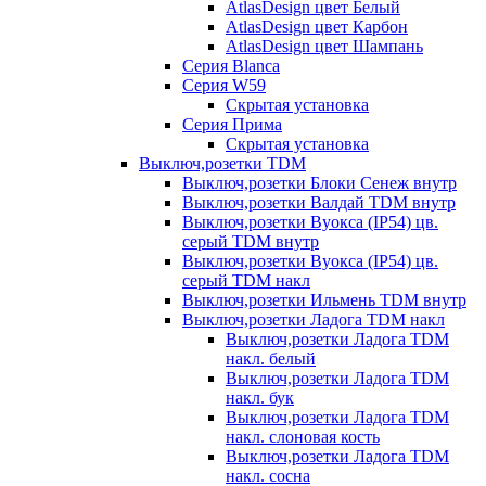
AtlasDesign цвет Белый
AtlasDesign цвет Карбон
AtlasDesign цвет Шампань
Серия Blanca
Серия W59
Скрытая установка
Серия Прима
Скрытая установка
Выключ,розетки TDM
Выключ,розетки Блоки Сенеж внутр
Выключ,розетки Валдай TDM внутр
Выключ,розетки Вуокса (IP54) цв.
серый TDM внутр
Выключ,розетки Вуокса (IP54) цв.
серый TDM накл
Выключ,розетки Ильмень TDM внутр
Выключ,розетки Ладога TDM накл
Выключ,розетки Ладога TDM
накл. белый
Выключ,розетки Ладога TDM
накл. бук
Выключ,розетки Ладога TDM
накл. слоновая кость
Выключ,розетки Ладога TDM
накл. сосна