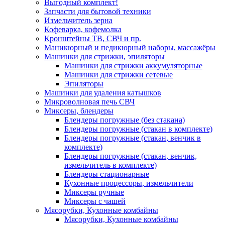
Выгодный комплект!
Запчасти для бытовой техники
Измельчитель зерна
Кофеварка, кофемолка
Кронштейны ТВ, СВЧ и пр.
Маникюрный и педикюрный наборы, массажёры
Машинки для стрижки, эпиляторы
Машинки для стрижки аккумуляторные
Машинки для стрижки сетевые
Эпиляторы
Машинки для удаления катышков
Микроволновая печь СВЧ
Миксеры, блендеры
Блендеры погружные (без стакана)
Блендеры погружные (стакан в комплекте)
Блендеры погружные (стакан, венчик в
комплекте)
Блендеры погружные (стакан, венчик,
измельчитель в комплекте)
Блендеры стационарные
Кухонные процессоры, измельчители
Миксеры ручные
Миксеры с чашей
Мясорубки, Кухонные комбайны
Мясорубки, Кухонные комбайны