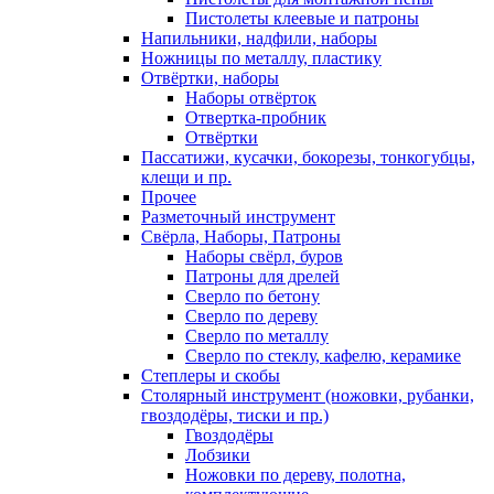
Пистолеты клеевые и патроны
Напильники, надфили, наборы
Ножницы по металлу, пластику
Отвёртки, наборы
Наборы отвёрток
Отвертка-пробник
Отвёртки
Пассатижи, кусачки, бокорезы, тонкогубцы,
клещи и пр.
Прочее
Разметочный инструмент
Свёрла, Наборы, Патроны
Наборы свёрл, буров
Патроны для дрелей
Сверло по бетону
Сверло по дереву
Сверло по металлу
Сверло по стеклу, кафелю, керамике
Степлеры и скобы
Столярный инструмент (ножовки, рубанки,
гвоздодёры, тиски и пр.)
Гвоздодёры
Лобзики
Ножовки по дереву, полотна,