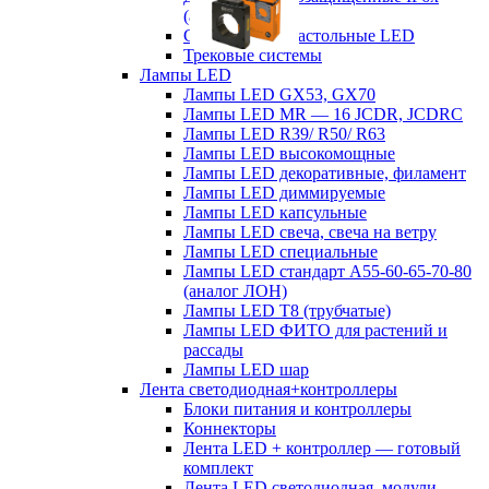
(аналог ЛСП)
Светильники настольные LED
Трековые системы
Лампы LED
Лампы LED GX53, GX70
Лампы LED MR — 16 JCDR, JCDRC
Лампы LED R39/ R50/ R63
Лампы LED высокомощные
Лампы LED декоративные, филамент
Лампы LED диммируемые
Лампы LED капсульные
Лампы LED свеча, свеча на ветру
Лампы LED специальные
Лампы LED стандарт А55-60-65-70-80
(аналог ЛОН)
Лампы LED Т8 (трубчатые)
Лампы LED ФИТО для растений и
рассады
Лампы LED шар
Лента светодиодная+контроллеры
Блоки питания и контроллеры
Коннекторы
Лента LED + контроллер — готовый
комплект
Лента LED светодиодная, модули