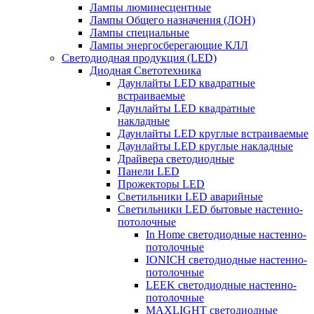
Лампы люминесцентные
Лампы Общего назначения (ЛОН)
Лампы специальные
Лампы энергосберегающие КЛЛ
Светодиодная продукция (LED)
Диодная Светотехника
Даунлайты LED квадратные
встраиваемые
Даунлайты LED квадратные
накладные
Даунлайты LED круглые встраиваемые
Даунлайты LED круглые накладные
Драйвера светодиодные
Панели LED
Прожекторы LED
Светильники LED аварийные
Светильники LED бытовые настенно-
потолочные
In Home светодиодные настенно-
потолочные
IONICH светодиодные настенно-
потолочные
LEEK светодиодные настенно-
потолочные
MAXLIGHT светодиодные