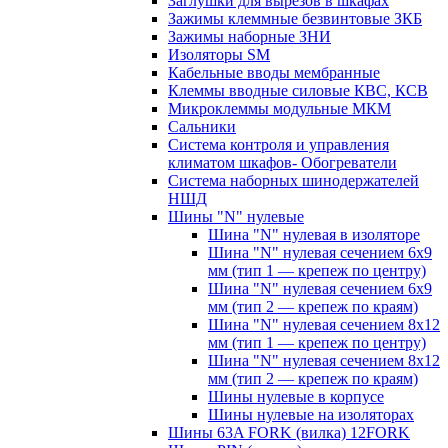
Заглушки для вырезов в шкафах
Зажимы клеммные безвинтовые ЗКБ
Зажимы наборные ЗНИ
Изоляторы SM
Кабельные вводы мембранные
Клеммы вводные силовые КВС, КСВ
Микроклеммы модульные МКМ
Сальники
Система контроля и управления
климатом шкафов- Обогреватели
Система наборных шинодержателей
НШД
Шины "N" нулевые
Шина "N" нулевая в изоляторе
Шина "N" нулевая сечением 6х9
мм (тип 1 — крепеж по центру)
Шина "N" нулевая сечением 6х9
мм (тип 2 — крепеж по краям)
Шина "N" нулевая сечением 8х12
мм (тип 1 — крепеж по центру)
Шина "N" нулевая сечением 8х12
мм (тип 2 — крепеж по краям)
Шины нулевые в корпусе
Шины нулевые на изоляторах
Шины 63A FORK (вилка) 12FORK