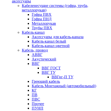
аксессуары
Кабеленесущие системы (гофра, труба,
металлорукав)
Гофра ПВХ
Гофра ПНД
Металлорукав
Трубы ПВХ
Кабель-канал
Аксессуары для кабель-канала
Кабель-канал белый
Кабель-канал цветной
Кабель, провод
АВВГ
Акустический
ВВГ
ВВГ ГОСТ
ВВГ ТУ
ВВГнг-П ТУ
Греющий кабель
Кабель Монтажный (автомобильный)
КГ
ПВ
ПВС
Прочее
ПУНП