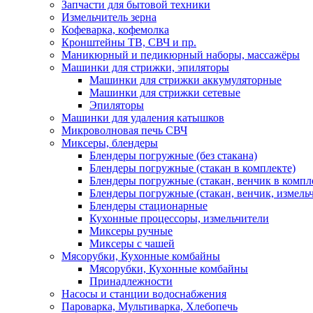
Запчасти для бытовой техники
Измельчитель зерна
Кофеварка, кофемолка
Кронштейны ТВ, СВЧ и пр.
Маникюрный и педикюрный наборы, массажёры
Машинки для стрижки, эпиляторы
Машинки для стрижки аккумуляторные
Машинки для стрижки сетевые
Эпиляторы
Машинки для удаления катышков
Микроволновая печь СВЧ
Миксеры, блендеры
Блендеры погружные (без стакана)
Блендеры погружные (стакан в комплекте)
Блендеры погружные (стакан, венчик в компл
Блендеры погружные (стакан, венчик, измельч
Блендеры стационарные
Кухонные процессоры, измельчители
Миксеры ручные
Миксеры с чашей
Мясорубки, Кухонные комбайны
Мясорубки, Кухонные комбайны
Принадлежности
Насосы и станции водоснабжения
Пароварка, Мультиварка, Хлебопечь