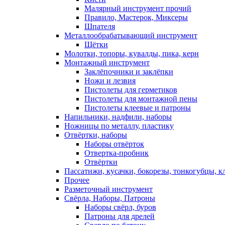
Малярный инструмент прочий
Правило, Мастерок, Миксеры
Шпателя
Металлообрабатывающий инструмент
Щётки
Молотки, топоры, кувалды, пика, керн
Монтажный инструмент
Заклёпочники и заклёпки
Ножи и лезвия
Пистолеты для герметиков
Пистолеты для монтажной пены
Пистолеты клеевые и патроны
Напильники, надфили, наборы
Ножницы по металлу, пластику
Отвёртки, наборы
Наборы отвёрток
Отвертка-пробник
Отвёртки
Пассатижи, кусачки, бокорезы, тонкогубцы, к
Прочее
Разметочный инструмент
Свёрла, Наборы, Патроны
Наборы свёрл, буров
Патроны для дрелей