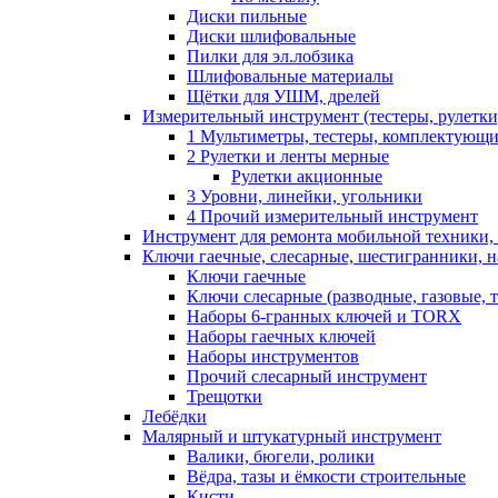
Диски пильные
Диски шлифовальные
Пилки для эл.лобзика
Шлифовальные материалы
Щётки для УШМ, дрелей
Измерительный инструмент (тестеры, рулетки,
1 Мультиметры, тестеры, комплектующ
2 Рулетки и ленты мерные
Рулетки акционные
3 Уровни, линейки, угольники
4 Прочий измерительный инструмент
Инструмент для ремонта мобильной техники,
Ключи гаечные, слесарные, шестигранники, 
Ключи гаечные
Ключи слесарные (разводные, газовые, 
Наборы 6-гранных ключей и TORX
Наборы гаечных ключей
Наборы инструментов
Прочий слесарный инструмент
Трещотки
Лебёдки
Малярный и штукатурный инструмент
Валики, бюгели, ролики
Вёдра, тазы и ёмкости строительные
Кисти