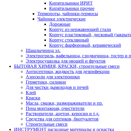
Кипятильники ИРИТ
Кипятильники прочие
Термопоты, чайники-термосы
Чайники электрические
Дорожные
Корпус из нержавеющей стали
Корпус пластиковый, дисковый (закрыты
Корпус стеклянный
Корпус фарфоровый, керамический
Шашлычница эл.
Электрогриль, вафельница, сэндвичница, тостер и п
Электросушилка для овощей и фруктов
БЫТОВАЯ ХИМИЯ, КРАСКИ, строительные смеси
Антисептики, жидкость для дезинфекции
Аэрозоли для электроники
Герметики, силикон
Для чистки дымоходов и печей
Клей
Краски
Масла, смазки, размораживатели и пр.
Пена монтажная, очистители
Растворители, ацетон, керосин и т.д.
Средства для септиков, биотуалетов
Строительные смеси
ИНСТРУМЕНТ расходные материалы и оснастка