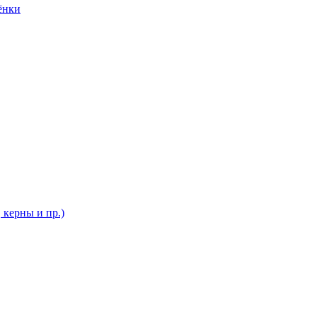
ёнки
 керны и пр.)