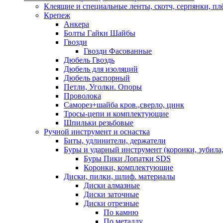
Клеящие и специальные ленты, скотч, серпянки, пл
Крепеж
Анкера
Болты Гайки Шайбы
Гвозди
Гвозди Фасованные
Дюбель Гвоздь
Дюбель для изоляций
Дюбель распорный
Петли, Уголки. Опоры
Проволока
Саморез+шайба кров.,сверло, цинк
Тросы-цепи и комплектующие
Шпильки резьбовые
Ручной инструмент и оснастка
Биты, удлинители, держатели
Буры и ударный инструмент (коронки, зубила,
Буры Пики Лопатки SDS
Коронки, комплектующие
Диски, пилки, шлиф. материалы
Диски алмазные
Диски заточные
Диски отрезные
По камню
По металлу