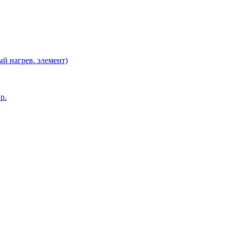
й нагрев. элемент)
р.