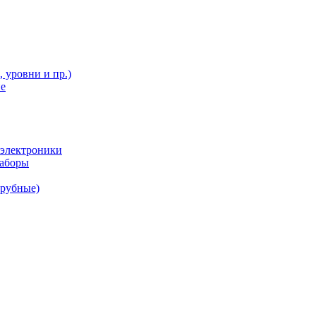
 уровни и пр.)
ие
 электроники
наборы
трубные)