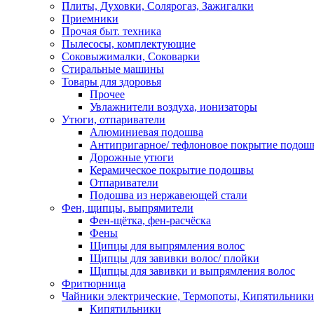
Плиты, Духовки, Солярогаз, Зажигалки
Приемники
Прочая быт. техника
Пылесосы, комплектующие
Соковыжималки, Соковарки
Стиральные машины
Товары для здоровья
Прочее
Увлажнители воздуха, ионизаторы
Утюги, отпариватели
Алюминиевая подошва
Антипригарное/ тефлоновое покрытие подош
Дорожные утюги
Керамическое покрытие подошвы
Отпариватели
Подошва из нержавеющей стали
Фен, щипцы, выпрямители
Фен-щётка, фен-расчёска
Фены
Щипцы для выпрямления волос
Щипцы для завивки волос/ плойки
Щипцы для завивки и выпрямления волос
Фритюрница
Чайники электрические, Термопоты, Кипятильники
Кипятильники