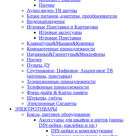
Прочие
Аудио-видео-ТВ шнуры
Блоки питания, адаптеры, преобразователи
Видеонаблюдение
Игровые Приставки и Картриджи
Игровые аксессуары
Игровые Приставки
Клавиатуры&Мышки&Коврики
Компьютерные принадлежности
Наушники&Гарнитуры&Микрофоны
Прочее
Пульты ДУ
Спутниковое, Цифровое, Аналоговое ТВ
(антенны, приставки)
Телевизионные принадлежности
Телефонные принадлежности
Флеш-драйв & Карты памяти
Штекеры, гнёзда
Электронные Сигареты
ЭЛЕКТРОТОВАРЫ
Боксы, щитовое оборудование
Аксессуары для шкафов и щитов (шины,
DIN-рейки, наклейки и пр.)
DIN-рейки и комплектующие