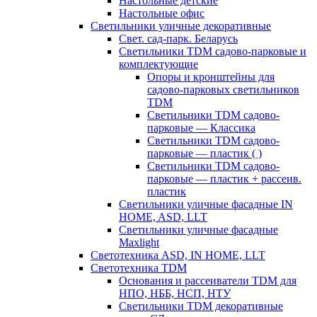
Настольные детские
Настольные офис
Светильники уличные декоративные
Свет. сад-парк. Беларусь
Светильники TDM садово-парковые и
комплектующие
Опоры и кронштейны для
садово-парковых светильников
TDM
Светильники TDM садово-
парковые — Классика
Светильники TDM садово-
парковые — пластик ( )
Светильники TDM садово-
парковые — пластик + рассеив.
пластик
Светильники уличные фасадные IN
HOME, ASD, LLT
Светильники уличные фасадные
Maxlight
Светотехника ASD, IN HOME, LLT
Светотехника TDM
Основания и рассеиватели TDM для
НПО, НББ, НСП, НТУ
Светильники TDM декоративные