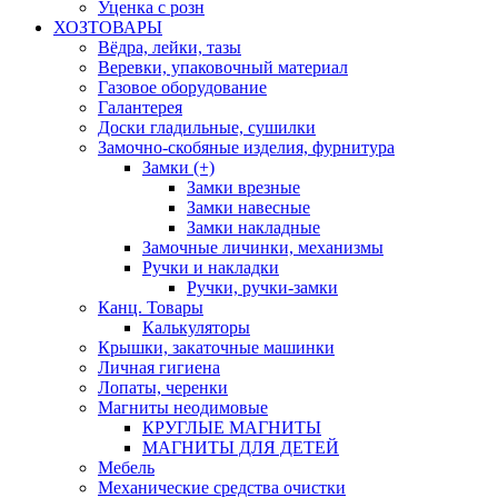
Уценка с розн
ХОЗТОВАРЫ
Вёдра, лейки, тазы
Веревки, упаковочный материал
Газовое оборудование
Галантерея
Доски гладильные, сушилки
Замочно-скобяные изделия, фурнитура
Замки (+)
Замки врезные
Замки навесные
Замки накладные
Замочные личинки, механизмы
Ручки и накладки
Ручки, ручки-замки
Канц. Товары
Калькуляторы
Крышки, закаточные машинки
Личная гигиена
Лопаты, черенки
Магниты неодимовые
КРУГЛЫЕ МАГНИТЫ
МАГНИТЫ ДЛЯ ДЕТЕЙ
Мебель
Механические средства очистки