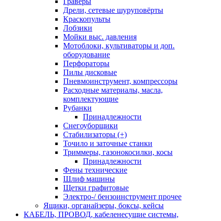
Граверы
Дрели, сетевые шуруповёрты
Краскопульты
Лобзики
Мойки выс. давления
Мотоблоки, культиваторы и доп.
оборудование
Перфораторы
Пилы дисковые
Пневмоинструмент, компрессоры
Расходные материалы, масла,
комплектующие
Рубанки
Принадлежности
Снегоуборщики
Стабилизаторы (+)
Точило и заточные станки
Триммеры, газонокосилки, косы
Принадлежности
Фены технические
Шлиф машины
Щетки графитовые
Электро-/ бензоинструмент прочее
Ящики, органайзеры, боксы, кейсы
КАБЕЛЬ, ПРОВОД, кабеленесущие системы,