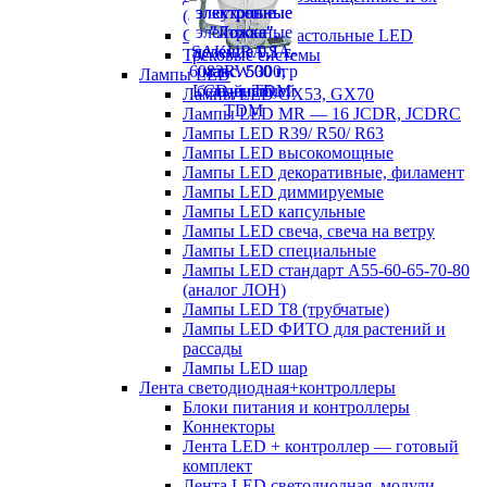
(аналог ЛСП)
Светильники настольные LED
Трековые системы
Лампы LED
Лампы LED GX53, GX70
Лампы LED MR — 16 JCDR, JCDRC
Лампы LED R39/ R50/ R63
Лампы LED высокомощные
Лампы LED декоративные, филамент
Лампы LED диммируемые
Лампы LED капсульные
Лампы LED свеча, свеча на ветру
Лампы LED специальные
Лампы LED стандарт А55-60-65-70-80
(аналог ЛОН)
Лампы LED Т8 (трубчатые)
Лампы LED ФИТО для растений и
рассады
Лампы LED шар
Лента светодиодная+контроллеры
Блоки питания и контроллеры
Коннекторы
Лента LED + контроллер — готовый
комплект
Лента LED светодиодная, модули