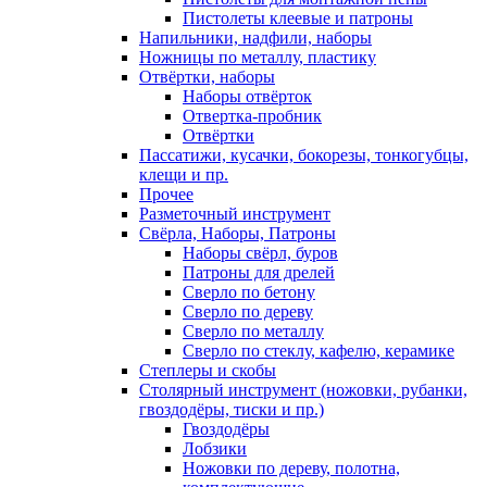
Пистолеты клеевые и патроны
Напильники, надфили, наборы
Ножницы по металлу, пластику
Отвёртки, наборы
Наборы отвёрток
Отвертка-пробник
Отвёртки
Пассатижи, кусачки, бокорезы, тонкогубцы,
клещи и пр.
Прочее
Разметочный инструмент
Свёрла, Наборы, Патроны
Наборы свёрл, буров
Патроны для дрелей
Сверло по бетону
Сверло по дереву
Сверло по металлу
Сверло по стеклу, кафелю, керамике
Степлеры и скобы
Столярный инструмент (ножовки, рубанки,
гвоздодёры, тиски и пр.)
Гвоздодёры
Лобзики
Ножовки по дереву, полотна,