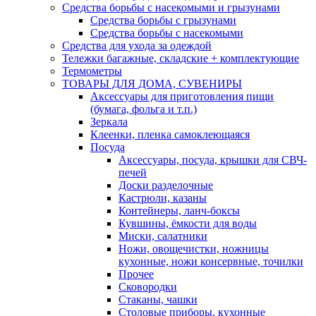
Средства борьбы с насекомыми и грызунами
Средства борьбы с грызунами
Средства борьбы с насекомыми
Средства для ухода за одеждой
Тележки багажные, складские + комплектующие
Термометры
ТОВАРЫ ДЛЯ ДОМА, СУВЕНИРЫ
Аксессуары для приготовления пищи
(бумага, фольга и т.п.)
Зеркала
Клеенки, пленка самоклеющаяся
Посуда
Аксессуары, посуда, крышки для СВЧ-
печей
Доски разделочные
Кастрюли, казаны
Контейнеры, ланч-боксы
Кувшины, ёмкости для воды
Миски, салатники
Ножи, овощечистки, ножницы
кухонные, ножи консервные, точилки
Прочее
Сковородки
Стаканы, чашки
Столовые приборы, кухонные