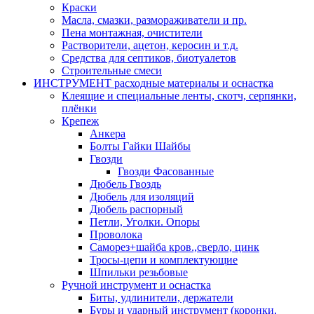
Краски
Масла, смазки, размораживатели и пр.
Пена монтажная, очистители
Растворители, ацетон, керосин и т.д.
Средства для септиков, биотуалетов
Строительные смеси
ИНСТРУМЕНТ расходные материалы и оснастка
Клеящие и специальные ленты, скотч, серпянки,
плёнки
Крепеж
Анкера
Болты Гайки Шайбы
Гвозди
Гвозди Фасованные
Дюбель Гвоздь
Дюбель для изоляций
Дюбель распорный
Петли, Уголки. Опоры
Проволока
Саморез+шайба кров.,сверло, цинк
Тросы-цепи и комплектующие
Шпильки резьбовые
Ручной инструмент и оснастка
Биты, удлинители, держатели
Буры и ударный инструмент (коронки,