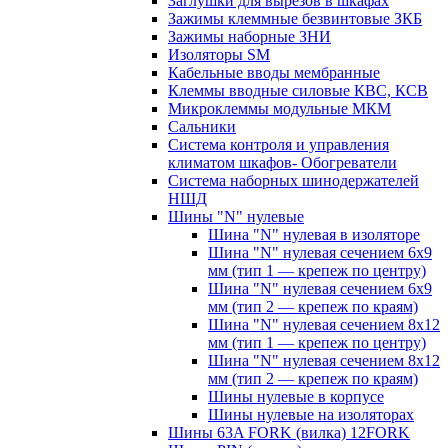
Заглушки для вырезов в шкафах
Зажимы клеммные безвинтовые ЗКБ
Зажимы наборные ЗНИ
Изоляторы SM
Кабельные вводы мембранные
Клеммы вводные силовые КВС, КСВ
Микроклеммы модульные МКМ
Сальники
Система контроля и управления
климатом шкафов- Обогреватели
Система наборных шинодержателей
НШД
Шины "N" нулевые
Шина "N" нулевая в изоляторе
Шина "N" нулевая сечением 6х9
мм (тип 1 — крепеж по центру)
Шина "N" нулевая сечением 6х9
мм (тип 2 — крепеж по краям)
Шина "N" нулевая сечением 8х12
мм (тип 1 — крепеж по центру)
Шина "N" нулевая сечением 8х12
мм (тип 2 — крепеж по краям)
Шины нулевые в корпусе
Шины нулевые на изоляторах
Шины 63A FORK (вилка) 12FORK