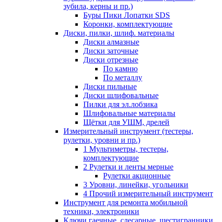
зубила, керны и пр.)
Буры Пики Лопатки SDS
Коронки, комплектующие
Диски, пилки, шлиф. материалы
Диски алмазные
Диски заточные
Диски отрезные
По камню
По металлу
Диски пильные
Диски шлифовальные
Пилки для эл.лобзика
Шлифовальные материалы
Щётки для УШМ, дрелей
Измерительный инструмент (тестеры,
рулетки, уровни и пр.)
1 Мультиметры, тестеры,
комплектующие
2 Рулетки и ленты мерные
Рулетки акционные
3 Уровни, линейки, угольники
4 Прочий измерительный инструмент
Инструмент для ремонта мобильной
техники, электроники
Ключи гаечные, слесарные, шестигранники,