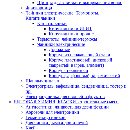
Щипцы для завивки и выпрямления волос
Фритюрница
Чайники электрические, Термопоты,
Кипятильники
Кипятильники
Кипятильники ИРИТ
Кипятильники прочие
Термопоты, чайники-термосы
Чайники электрические
Дорожные
Корпус из нержавеющей стали
Корпус пластиковый, дисковый
(закрытый нагрев. элемент)
Корпус стеклянный
Корпус фарфоровый, керамический
Шашлычница эл.
Электрогриль, вафельница, сэндвичница, тостер и
пр.
Электросушилка для овощей и фруктов
БЫТОВАЯ ХИМИЯ, КРАСКИ, строительные смеси
Антисептики, жидкость для дезинфекции
Аэрозоли для электроники
Герметики, силикон
Для чистки дымоходов и печей
Клей