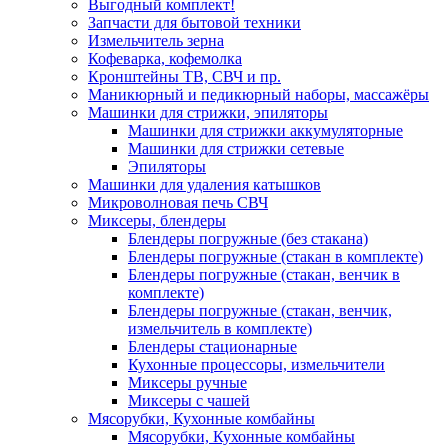
Выгодный комплект!
Запчасти для бытовой техники
Измельчитель зерна
Кофеварка, кофемолка
Кронштейны ТВ, СВЧ и пр.
Маникюрный и педикюрный наборы, массажёры
Машинки для стрижки, эпиляторы
Машинки для стрижки аккумуляторные
Машинки для стрижки сетевые
Эпиляторы
Машинки для удаления катышков
Микроволновая печь СВЧ
Миксеры, блендеры
Блендеры погружные (без стакана)
Блендеры погружные (стакан в комплекте)
Блендеры погружные (стакан, венчик в
комплекте)
Блендеры погружные (стакан, венчик,
измельчитель в комплекте)
Блендеры стационарные
Кухонные процессоры, измельчители
Миксеры ручные
Миксеры с чашей
Мясорубки, Кухонные комбайны
Мясорубки, Кухонные комбайны