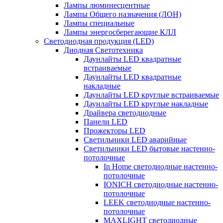
Лампы люминесцентные
Лампы Общего назначения (ЛОН)
Лампы специальные
Лампы энергосберегающие КЛЛ
Светодиодная продукция (LED)
Диодная Светотехника
Даунлайты LED квадратные
встраиваемые
Даунлайты LED квадратные
накладные
Даунлайты LED круглые встраиваемые
Даунлайты LED круглые накладные
Драйвера светодиодные
Панели LED
Прожекторы LED
Светильники LED аварийные
Светильники LED бытовые настенно-
потолочные
In Home светодиодные настенно-
потолочные
IONICH светодиодные настенно-
потолочные
LEEK светодиодные настенно-
потолочные
MAXLIGHT светодиодные