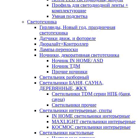
Профиль для светодиодной ленты +
комплектующие
Умная подсветка
Светотехника
Гирлянды, Новый год, праздничная
светотехника
Датчики движ. и фотореле
Дюралайт+Контроллер
Лампы-переноски
Ночники, декоративная светотехника
Ночник IN HOME/ ASD
Ночник ТДМ
Прочие ночники
Светильник разборный
Светильники БАНЯ, САУНА,
ДЕРЕВЯННЫЕ, ЖКХ
Светильники TDM серии НПБ (баня,
сауна)
Светильники прочие
Светильники интерьерные, споты
IN HOME светильники интерьерные
MAXLIGHT светильники интерьерные
КОСМОС светильники интерьерные
Светильники настольные