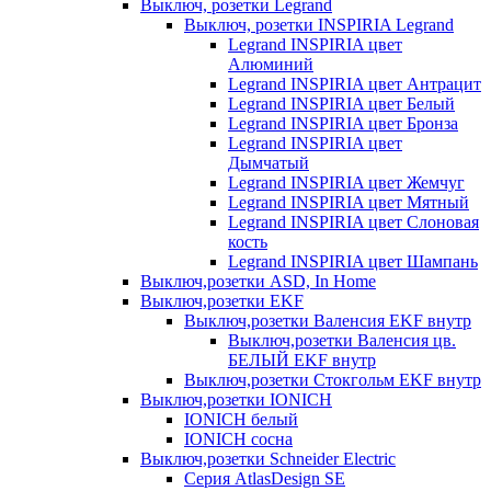
Выключ, розетки Legrand
Выключ, розетки INSPIRIA Legrand
Legrand INSPIRIA цвет
Алюминий
Legrand INSPIRIA цвет Антрацит
Legrand INSPIRIA цвет Белый
Legrand INSPIRIA цвет Бронза
Legrand INSPIRIA цвет
Дымчатый
Legrand INSPIRIA цвет Жемчуг
Legrand INSPIRIA цвет Мятный
Legrand INSPIRIA цвет Слоновая
кость
Legrand INSPIRIA цвет Шампань
Выключ,розетки ASD, In Home
Выключ,розетки EKF
Выключ,розетки Валенсия EKF внутр
Выключ,розетки Валенсия цв.
БЕЛЫЙ EKF внутр
Выключ,розетки Стокгольм EKF внутр
Выключ,розетки IONICH
IONICH белый
IONICH сосна
Выключ,розетки Schneider Electric
Серия AtlasDesign SE