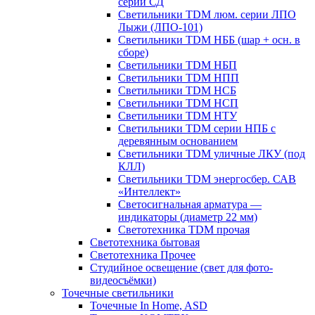
серии СД
Светильники TDM люм. серии ЛПО
Лыжи (ЛПО-101)
Светильники TDM НББ (шар + осн. в
сборе)
Светильники TDM НБП
Светильники TDM НПП
Светильники TDM НСБ
Светильники TDM НСП
Светильники TDM НТУ
Светильники TDM серии НПБ с
деревянным основанием
Светильники TDM уличные ЛКУ (под
КЛЛ)
Светильники TDM энергосбер. САВ
«Интеллект»
Светосигнальная арматура —
индикаторы (диаметр 22 мм)
Светотехника TDM прочая
Светотехника бытовая
Светотехника Прочее
Студийное освещение (свет для фото-
видеосъёмки)
Точечные светильники
Точечные In Home, ASD