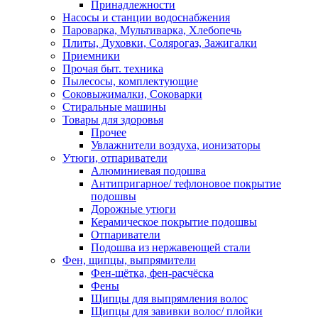
Принадлежности
Насосы и станции водоснабжения
Пароварка, Мультиварка, Хлебопечь
Плиты, Духовки, Солярогаз, Зажигалки
Приемники
Прочая быт. техника
Пылесосы, комплектующие
Соковыжималки, Соковарки
Стиральные машины
Товары для здоровья
Прочее
Увлажнители воздуха, ионизаторы
Утюги, отпариватели
Алюминиевая подошва
Антипригарное/ тефлоновое покрытие
подошвы
Дорожные утюги
Керамическое покрытие подошвы
Отпариватели
Подошва из нержавеющей стали
Фен, щипцы, выпрямители
Фен-щётка, фен-расчёска
Фены
Щипцы для выпрямления волос
Щипцы для завивки волос/ плойки