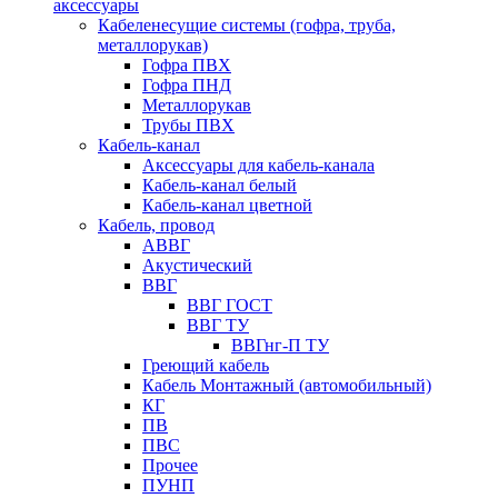
аксессуары
Кабеленесущие системы (гофра, труба,
металлорукав)
Гофра ПВХ
Гофра ПНД
Металлорукав
Трубы ПВХ
Кабель-канал
Аксессуары для кабель-канала
Кабель-канал белый
Кабель-канал цветной
Кабель, провод
АВВГ
Акустический
ВВГ
ВВГ ГОСТ
ВВГ ТУ
ВВГнг-П ТУ
Греющий кабель
Кабель Монтажный (автомобильный)
КГ
ПВ
ПВС
Прочее
ПУНП