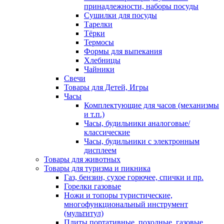
принадлежности, наборы посуды
Сушилки для посуды
Тарелки
Тёрки
Термосы
Формы для выпекания
Хлебницы
Чайники
Свечи
Товары для Детей, Игры
Часы
Комплектующие для часов (механизмы
и т.п.)
Часы, будильники аналоговые/
классические
Часы, будильники с электронным
дисплеем
Товары для животных
Товары для туризма и пикника
Газ, бензин, сухое горючее, спички и пр.
Горелки газовые
Ножи и топоры туристические,
многофункциональный инструмент
(мультитул)
Плиты портативные, походные, газовые