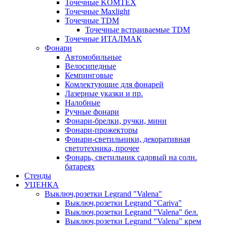
Точечные KOMTEX
Точечные Maxlight
Точечные TDM
Точечные встраиваемые TDM
Точечные ИТАЛМАК
Фонари
Автомобильные
Велосипедные
Кемпинговые
Комлектующие для фонарей
Лазерные указки и пр.
Налобные
Ручные фонари
Фонари-брелки, ручки, мини
Фонари-прожекторы
Фонари-светильники, декоративная
светотехника, прочее
Фонарь, светильник садовый на солн.
батареях
Стенды
УЦЕНКА
Выключ,розетки Legrand "Valena"
Выключ,розетки Legrand "Cariva"
Выключ,розетки Legrand "Valena" бел.
Выключ,розетки Legrand "Valena" крем