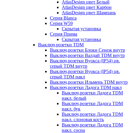
AtlasDesign цвет Белый
AtlasDesign цвет Карбон
AtlasDesign цвет Шампань
Серия Blanca
Серия W59
Скрытая установка
Серия Прима
Скрытая установка
Выключ,розетки TDM
Выключ,розетки Блоки Сенеж внутр
Выключ,розетки Валдай TDM внутр
Выключ,розетки Вуокса (IP54) цв.
серый TDM внутр
Выключ,розетки Вуокса (IP54) цв.
серый TDM накл
Выключ,розетки Ильмень TDM внутр
Выключ,розетки Ладога TDM накл
Выключ,розетки Ладога TDM
накл. белый
Выключ,розетки Ладога TDM
накл. бук
Выключ,розетки Ладога TDM
накл. слоновая кость
Выключ,розетки Ладога TDM
накл. сосна