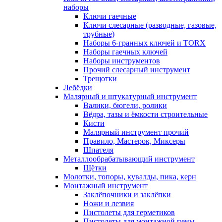
наборы
Ключи гаечные
Ключи слесарные (разводные, газовые,
трубные)
Наборы 6-гранных ключей и TORX
Наборы гаечных ключей
Наборы инструментов
Прочий слесарный инструмент
Трещотки
Лебёдки
Малярный и штукатурный инструмент
Валики, бюгели, ролики
Вёдра, тазы и ёмкости строительные
Кисти
Малярный инструмент прочий
Правило, Мастерок, Миксеры
Шпателя
Металлообрабатывающий инструмент
Щётки
Молотки, топоры, кувалды, пика, керн
Монтажный инструмент
Заклёпочники и заклёпки
Ножи и лезвия
Пистолеты для герметиков
Пистолеты для монтажной пены