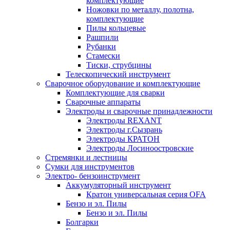
комплектующие
Ножовки по металлу, полотна,
комплектующие
Пилы кольцевые
Рашпили
Рубанки
Стамески
Тиски, струбцины
Телескопический инструмент
Сварочное оборудование и комплектующие
Комплектующие для сварки
Сварочные аппараты
Электроды и сварочные принадлежности
Электроды REXANT
Электроды г.Сызрань
Электроды КРАТОН
Электроды Лосиноостровские
Стремянки и лестницы
Сумки для инструментов
Электро- бензоинструмент
Аккумуляторный инструмент
Кратон универсальная серия OFA
Бензо и эл. Пилы
Бензо и эл. Пилы
Болгарки