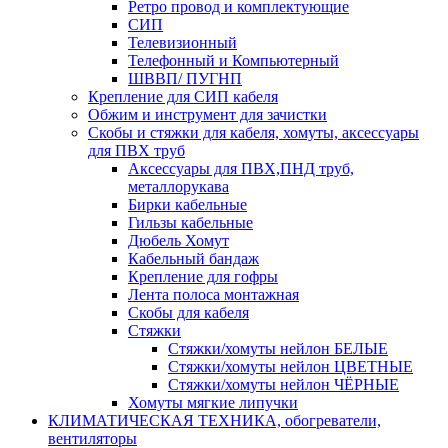
Ретро провод и комплектующие
СИП
Телевизионный
Телефонный и Компьютерный
ШВВП/ ПУГНП
Крепление для СИП кабеля
Обжим и инструмент для зачистки
Скобы и стяжки для кабеля, хомуты, аксессуары
для ПВХ труб
Аксессуары для ПВХ,ПНД труб,
металлорукава
Бирки кабельные
Гильзы кабельные
Дюбель Хомут
Кабельный бандаж
Крепление для гофры
Лента полоса монтажная
Скобы для кабеля
Стяжки
Стяжки/хомуты нейлон БЕЛЫЕ
Стяжки/хомуты нейлон ЦВЕТНЫЕ
Стяжки/хомуты нейлон ЧЁРНЫЕ
Хомуты мягкие липучки
КЛИМАТИЧЕСКАЯ ТЕХНИКА, обогреватели,
вентиляторы