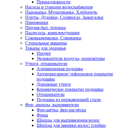
Принадлежности
Насосы и станции водоснабжения
Пароварка, Мультиварка, Хлебопечь
Плиты, Духовки, Солярогаз, Зажигалки
Приемники
Прочая быт. техника
Пылесосы, комплектующие
Соковыжималки, Соковарки
Стиральные машины
Товары для здоровья
Прочее
Увлажнители воздуха, ионизаторы
Утюги, отпариватели
Алюминиевая подошва
Антипригарное/ тефлоновое покрытие
подошвы
Дорожные утюги
Керамическое покрытие подошвы
Отпариватели
Подошва из нержавеющей стали
Фен, щипцы, выпрямители
Фен-щётка, фен-расчёска
Фены
Щипцы для выпрямления волос
Щипцы для завивки волос/ плойки