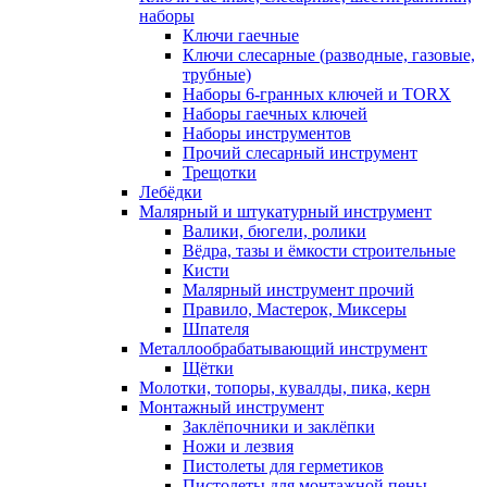
наборы
Ключи гаечные
Ключи слесарные (разводные, газовые,
трубные)
Наборы 6-гранных ключей и TORX
Наборы гаечных ключей
Наборы инструментов
Прочий слесарный инструмент
Трещотки
Лебёдки
Малярный и штукатурный инструмент
Валики, бюгели, ролики
Вёдра, тазы и ёмкости строительные
Кисти
Малярный инструмент прочий
Правило, Мастерок, Миксеры
Шпателя
Металлообрабатывающий инструмент
Щётки
Молотки, топоры, кувалды, пика, керн
Монтажный инструмент
Заклёпочники и заклёпки
Ножи и лезвия
Пистолеты для герметиков
Пистолеты для монтажной пены