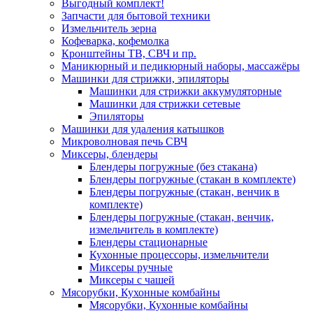
Выгодный комплект!
Запчасти для бытовой техники
Измельчитель зерна
Кофеварка, кофемолка
Кронштейны ТВ, СВЧ и пр.
Маникюрный и педикюрный наборы, массажёры
Машинки для стрижки, эпиляторы
Машинки для стрижки аккумуляторные
Машинки для стрижки сетевые
Эпиляторы
Машинки для удаления катышков
Микроволновая печь СВЧ
Миксеры, блендеры
Блендеры погружные (без стакана)
Блендеры погружные (стакан в комплекте)
Блендеры погружные (стакан, венчик в
комплекте)
Блендеры погружные (стакан, венчик,
измельчитель в комплекте)
Блендеры стационарные
Кухонные процессоры, измельчители
Миксеры ручные
Миксеры с чашей
Мясорубки, Кухонные комбайны
Мясорубки, Кухонные комбайны