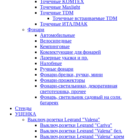
Точечные KOMTEX
Точечные Maxlight
Точечные TDM
Точечные встраиваемые TDM
Точечные ИТАЛМАК
Фонари
Автомобильные
Велосипедные
Кемпинговые
Комлектующие для фонарей
Лазерные указки и пр.
Налобные
Ручные фонари
Фонари-брелки, ручки, мини
Фонари-прожекторы
Фонари-светильники, декоративная
светотехника, прочее
Фонарь, светильник садовый на солн.
батареях
Стенды
УЦЕНКА
Выключ,розетки Legrand "Valena"
Выключ,розетки Legrand "Cariva"
Выключ,розетки Legrand "Valena" бел.
Выключ,розетки Legrand "Valena" крем