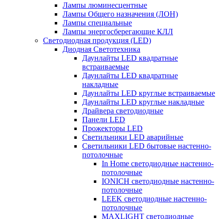
Лампы люминесцентные
Лампы Общего назначения (ЛОН)
Лампы специальные
Лампы энергосберегающие КЛЛ
Светодиодная продукция (LED)
Диодная Светотехника
Даунлайты LED квадратные
встраиваемые
Даунлайты LED квадратные
накладные
Даунлайты LED круглые встраиваемые
Даунлайты LED круглые накладные
Драйвера светодиодные
Панели LED
Прожекторы LED
Светильники LED аварийные
Светильники LED бытовые настенно-
потолочные
In Home светодиодные настенно-
потолочные
IONICH светодиодные настенно-
потолочные
LEEK светодиодные настенно-
потолочные
MAXLIGHT светодиодные