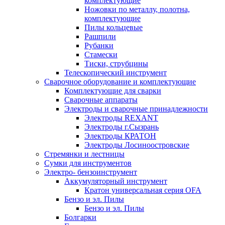
комплектующие
Ножовки по металлу, полотна,
комплектующие
Пилы кольцевые
Рашпили
Рубанки
Стамески
Тиски, струбцины
Телескопический инструмент
Сварочное оборудование и комплектующие
Комплектующие для сварки
Сварочные аппараты
Электроды и сварочные принадлежности
Электроды REXANT
Электроды г.Сызрань
Электроды КРАТОН
Электроды Лосиноостровские
Стремянки и лестницы
Сумки для инструментов
Электро- бензоинструмент
Аккумуляторный инструмент
Кратон универсальная серия OFA
Бензо и эл. Пилы
Бензо и эл. Пилы
Болгарки