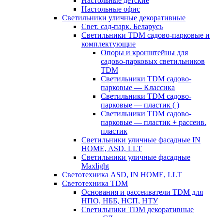
Настольные детские
Настольные офис
Светильники уличные декоративные
Свет. сад-парк. Беларусь
Светильники TDM садово-парковые и
комплектующие
Опоры и кронштейны для
садово-парковых светильников
TDM
Светильники TDM садово-
парковые — Классика
Светильники TDM садово-
парковые — пластик ( )
Светильники TDM садово-
парковые — пластик + рассеив.
пластик
Светильники уличные фасадные IN
HOME, ASD, LLT
Светильники уличные фасадные
Maxlight
Светотехника ASD, IN HOME, LLT
Светотехника TDM
Основания и рассеиватели TDM для
НПО, НББ, НСП, НТУ
Светильники TDM декоративные