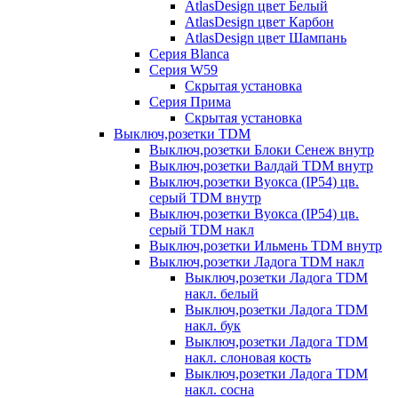
AtlasDesign цвет Белый
AtlasDesign цвет Карбон
AtlasDesign цвет Шампань
Серия Blanca
Серия W59
Скрытая установка
Серия Прима
Скрытая установка
Выключ,розетки TDM
Выключ,розетки Блоки Сенеж внутр
Выключ,розетки Валдай TDM внутр
Выключ,розетки Вуокса (IP54) цв.
серый TDM внутр
Выключ,розетки Вуокса (IP54) цв.
серый TDM накл
Выключ,розетки Ильмень TDM внутр
Выключ,розетки Ладога TDM накл
Выключ,розетки Ладога TDM
накл. белый
Выключ,розетки Ладога TDM
накл. бук
Выключ,розетки Ладога TDM
накл. слоновая кость
Выключ,розетки Ладога TDM
накл. сосна