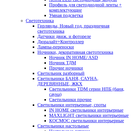
Профиль для светодиодной ленты +
комплектующие
Умная подсветка
Светотехника
Гирлянды, Новый год, праздничная
светотехника
Датчики движ. и фотореле
Дюралайт+Контроллер
Лампы-переноски
Ночники, декоративная светотехника
Ночник IN HOME/ ASD
Ночник ТДМ
Прочие ночники
Светильник разборный
Светильники БАНЯ, САУНА,
ДЕРЕВЯННЫЕ, ЖКХ
Светильники TDM серии НПБ (баня,
сауна)
Светильники прочие
Светильники интерьерные, споты
IN HOME светильники интерьерные
MAXLIGHT светильники интерьерные
КОСМОС светильники интерьерные
Светильники настольные