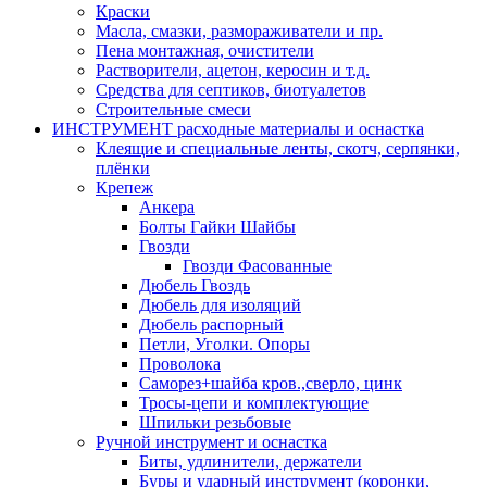
Краски
Масла, смазки, размораживатели и пр.
Пена монтажная, очистители
Растворители, ацетон, керосин и т.д.
Средства для септиков, биотуалетов
Строительные смеси
ИНСТРУМЕНТ расходные материалы и оснастка
Клеящие и специальные ленты, скотч, серпянки,
плёнки
Крепеж
Анкера
Болты Гайки Шайбы
Гвозди
Гвозди Фасованные
Дюбель Гвоздь
Дюбель для изоляций
Дюбель распорный
Петли, Уголки. Опоры
Проволока
Саморез+шайба кров.,сверло, цинк
Тросы-цепи и комплектующие
Шпильки резьбовые
Ручной инструмент и оснастка
Биты, удлинители, держатели
Буры и ударный инструмент (коронки,