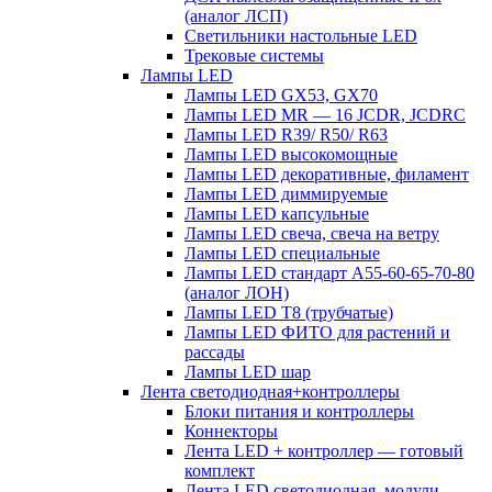
(аналог ЛСП)
Светильники настольные LED
Трековые системы
Лампы LED
Лампы LED GX53, GX70
Лампы LED MR — 16 JCDR, JCDRC
Лампы LED R39/ R50/ R63
Лампы LED высокомощные
Лампы LED декоративные, филамент
Лампы LED диммируемые
Лампы LED капсульные
Лампы LED свеча, свеча на ветру
Лампы LED специальные
Лампы LED стандарт А55-60-65-70-80
(аналог ЛОН)
Лампы LED Т8 (трубчатые)
Лампы LED ФИТО для растений и
рассады
Лампы LED шар
Лента светодиодная+контроллеры
Блоки питания и контроллеры
Коннекторы
Лента LED + контроллер — готовый
комплект
Лента LED светодиодная, модули