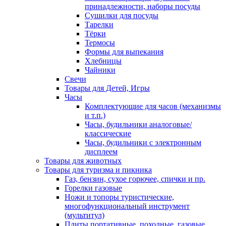
принадлежности, наборы посуды
Сушилки для посуды
Тарелки
Тёрки
Термосы
Формы для выпекания
Хлебницы
Чайники
Свечи
Товары для Детей, Игры
Часы
Комплектующие для часов (механизмы
и т.п.)
Часы, будильники аналоговые/
классические
Часы, будильники с электронным
дисплеем
Товары для животных
Товары для туризма и пикника
Газ, бензин, сухое горючее, спички и пр.
Горелки газовые
Ножи и топоры туристические,
многофункциональный инструмент
(мультитул)
Плиты портативные, походные, газовые