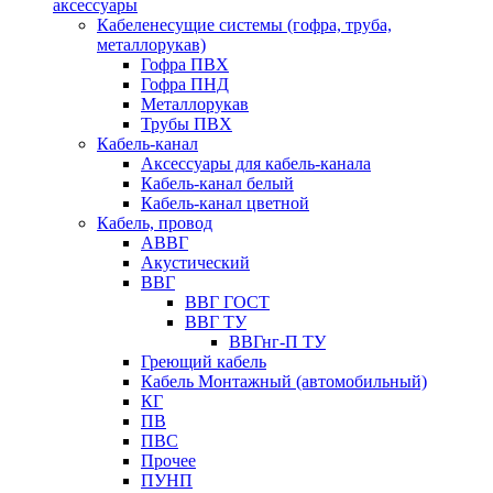
аксессуары
Кабеленесущие системы (гофра, труба,
металлорукав)
Гофра ПВХ
Гофра ПНД
Металлорукав
Трубы ПВХ
Кабель-канал
Аксессуары для кабель-канала
Кабель-канал белый
Кабель-канал цветной
Кабель, провод
АВВГ
Акустический
ВВГ
ВВГ ГОСТ
ВВГ ТУ
ВВГнг-П ТУ
Греющий кабель
Кабель Монтажный (автомобильный)
КГ
ПВ
ПВС
Прочее
ПУНП