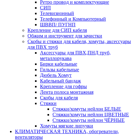
Ретро провод и комплектующие
СИП
Телевизионный
Телефонный и Компьютерный
ШВВП/ ПУГНП
Крепление для СИП кабеля
Обжим и инструмент для зачистки
Скобы и стяжки для кабеля, хомуты, аксессуары
для ПВХ труб
Аксессуары для ПВХ,ПНД труб,
металлорукава
Бирки кабельные
Гильзы кабельные
Дюбель Хомут
Кабельный бандаж
Крепление для гофры
Лента полоса монтажная
Скобы для кабеля
Стяжки
Стяжки/хомуты нейлон БЕЛЫЕ
Стяжки/хомуты нейлон ЦВЕТНЫЕ
Стяжки/хомуты нейлон ЧЁРНЫЕ
Хомуты мягкие липучки
КЛИМАТИЧЕСКАЯ ТЕХНИКА, обогреватели,
вентиляторы