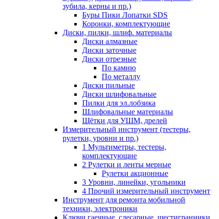
зубила, керны и пр.)
Буры Пики Лопатки SDS
Коронки, комплектующие
Диски, пилки, шлиф. материалы
Диски алмазные
Диски заточные
Диски отрезные
По камню
По металлу
Диски пильные
Диски шлифовальные
Пилки для эл.лобзика
Шлифовальные материалы
Щётки для УШМ, дрелей
Измерительный инструмент (тестеры,
рулетки, уровни и пр.)
1 Мультиметры, тестеры,
комплектующие
2 Рулетки и ленты мерные
Рулетки акционные
3 Уровни, линейки, угольники
4 Прочий измерительный инструмент
Инструмент для ремонта мобильной
техники, электроники
Ключи гаечные, слесарные, шестигранники,