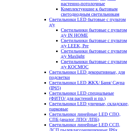
настенно-потолочные
Комплектующие к бытовым
светодиодным светильникам
Светильники LED бытовые с пультом
д/у
Светильники бытовые с пультом
д/у IN HOME
Светильники бытовые с пультом
д/у LEEK, Pre
Светильники бытовые с пультом
д/у Maxlight
Светильники бытовые с пультом
д/у КОСМОС
Светильники LED декоративные, для
подсветки
Светильники LED ЖКХ/ Баня/ Сауна
(IP65)
Светильники LED специальные
(ФИТО/ для растений и пр.)
Светильники LED уличные, складские,
парковые
Светильники линейные LED СПО,
СПБ (аналог ЛПО/ ЛПБ)
Светильники линейные LED ССП,
ДСП пылевлагозащищенные IP6х