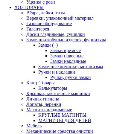
Уценка с розн
ХОЗТОВАРЫ
Вёдра, лейки, тазы
Веревки, упаковочный материал
Газовое оборудование
Галантерея
Доски гладильные, сушилки
Замочно-скобяные изделия, фурнитура
Замки (+)
Замки врезные
Замки навесные
Замки накладные
Замочные личинки, механизмы
Ручки и накладки
Ручки, ручки-замки
Канц. Товары
Калькуляторы
Крышки, закаточные машинки
Личная гигиена
Лопаты, черенки
Магниты неодимовые
КРУГЛЫЕ МАГНИТЫ
МАГНИТЫ ДЛЯ ДЕТЕЙ
Мебель
Механические средства очистки