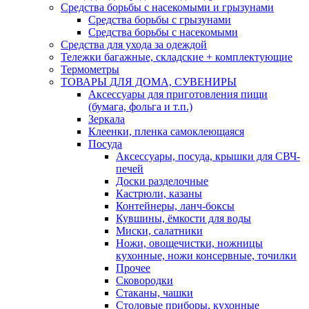
Средства борьбы с насекомыми и грызунами
Средства борьбы с грызунами
Средства борьбы с насекомыми
Средства для ухода за одеждой
Тележки багажные, складские + комплектующие
Термометры
ТОВАРЫ ДЛЯ ДОМА, СУВЕНИРЫ
Аксессуары для приготовления пищи
(бумага, фольга и т.п.)
Зеркала
Клеенки, пленка самоклеющаяся
Посуда
Аксессуары, посуда, крышки для СВЧ-
печей
Доски разделочные
Кастрюли, казаны
Контейнеры, ланч-боксы
Кувшины, ёмкости для воды
Миски, салатники
Ножи, овощечистки, ножницы
кухонные, ножи консервные, точилки
Прочее
Сковородки
Стаканы, чашки
Столовые приборы, кухонные