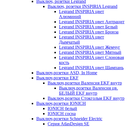
Выключ, розетки Legrand
Выключ, розетки INSPIRIA Legrand
Legrand INSPIRIA цвет
Алюминий
Legrand INSPIRIA цвет Антрацит
Legrand INSPIRIA цвет Белый
Legrand INSPIRIA цвет Бронза
Legrand INSPIRIA цвет
Дымчатый
Legrand INSPIRIA цвет Жемчуг
Legrand INSPIRIA цвет Мятный
Legrand INSPIRIA цвет Слоновая
кость
Legrand INSPIRIA цвет Шампань
Выключ,розетки ASD, In Home
Выключ,розетки EKF
Выключ,розетки Валенсия EKF внутр
Выключ,розетки Валенсия цв.
БЕЛЫЙ EKF внутр
Выключ,розетки Стокгольм EKF внутр
Выключ,розетки IONICH
IONICH белый
IONICH сосна
Выключ,розетки Schneider Electric
Серия AtlasDesign SE