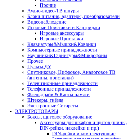
Прочие
Аудио-видео-ТВ шнуры
Блоки питания, адаптеры, преобразователи
Видеонаблюдение
Игровые Приставки и Картриджи
Игровые аксессуары
Игровые Приставки
Клавиатуры&Мышки&Коврики
Компьютерные принадлежности
Наушники&Гарнитуры&Микрофоны
Прочее
Пульты ДУ
Спутниковое, Цифровое, Аналоговое ТВ
(антенны, приставки)
Телевизионные принадлежности
Телефонные принадлежности
Флеш-драйв & Карты памяти
Штекеры, гнёзда
Электронные Сигареты
ЭЛЕКТРОТОВАРЫ
Боксы, щитовое оборудование
Аксессуары для шкафов и щитов (шины,
DIN-рейки, наклейки и пр.)
DIN-рейки и комплектующие