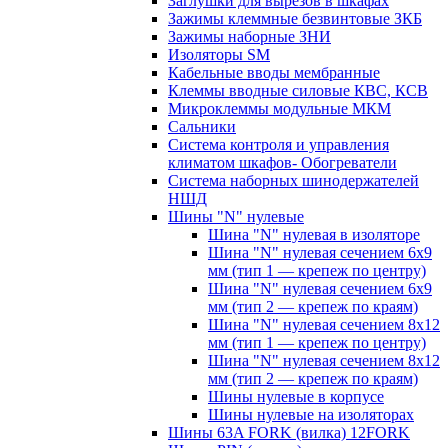
Заглушки для вырезов в шкафах
Зажимы клеммные безвинтовые ЗКБ
Зажимы наборные ЗНИ
Изоляторы SM
Кабельные вводы мембранные
Клеммы вводные силовые КВС, КСВ
Микроклеммы модульные МКМ
Сальники
Система контроля и управления
климатом шкафов- Обогреватели
Система наборных шинодержателей
НШД
Шины "N" нулевые
Шина "N" нулевая в изоляторе
Шина "N" нулевая сечением 6х9
мм (тип 1 — крепеж по центру)
Шина "N" нулевая сечением 6х9
мм (тип 2 — крепеж по краям)
Шина "N" нулевая сечением 8х12
мм (тип 1 — крепеж по центру)
Шина "N" нулевая сечением 8х12
мм (тип 2 — крепеж по краям)
Шины нулевые в корпусе
Шины нулевые на изоляторах
Шины 63A FORK (вилка) 12FORK