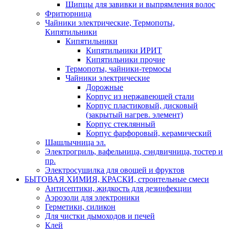
Щипцы для завивки и выпрямления волос
Фритюрница
Чайники электрические, Термопоты,
Кипятильники
Кипятильники
Кипятильники ИРИТ
Кипятильники прочие
Термопоты, чайники-термосы
Чайники электрические
Дорожные
Корпус из нержавеющей стали
Корпус пластиковый, дисковый
(закрытый нагрев. элемент)
Корпус стеклянный
Корпус фарфоровый, керамический
Шашлычница эл.
Электрогриль, вафельница, сэндвичница, тостер и
пр.
Электросушилка для овощей и фруктов
БЫТОВАЯ ХИМИЯ, КРАСКИ, строительные смеси
Антисептики, жидкость для дезинфекции
Аэрозоли для электроники
Герметики, силикон
Для чистки дымоходов и печей
Клей