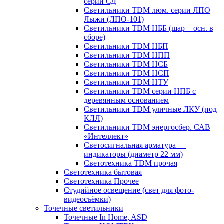
серии СД
Светильники TDM люм. серии ЛПО
Лыжи (ЛПО-101)
Светильники TDM НББ (шар + осн. в
сборе)
Светильники TDM НБП
Светильники TDM НПП
Светильники TDM НСБ
Светильники TDM НСП
Светильники TDM НТУ
Светильники TDM серии НПБ с
деревянным основанием
Светильники TDM уличные ЛКУ (под
КЛЛ)
Светильники TDM энергосбер. САВ
«Интеллект»
Светосигнальная арматура —
индикаторы (диаметр 22 мм)
Светотехника TDM прочая
Светотехника бытовая
Светотехника Прочее
Студийное освещение (свет для фото-
видеосъёмки)
Точечные светильники
Точечные In Home, ASD