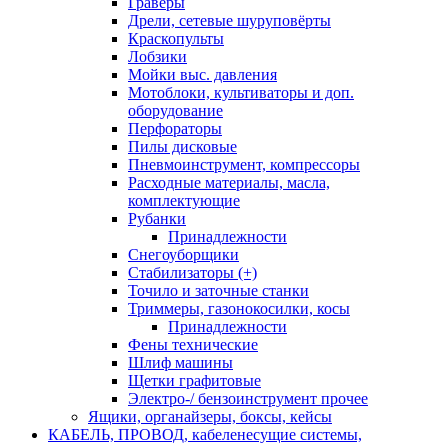
Граверы
Дрели, сетевые шуруповёрты
Краскопульты
Лобзики
Мойки выс. давления
Мотоблоки, культиваторы и доп.
оборудование
Перфораторы
Пилы дисковые
Пневмоинструмент, компрессоры
Расходные материалы, масла,
комплектующие
Рубанки
Принадлежности
Снегоуборщики
Стабилизаторы (+)
Точило и заточные станки
Триммеры, газонокосилки, косы
Принадлежности
Фены технические
Шлиф машины
Щетки графитовые
Электро-/ бензоинструмент прочее
Ящики, органайзеры, боксы, кейсы
КАБЕЛЬ, ПРОВОД, кабеленесущие системы,