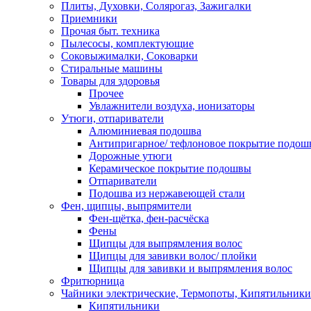
Плиты, Духовки, Солярогаз, Зажигалки
Приемники
Прочая быт. техника
Пылесосы, комплектующие
Соковыжималки, Соковарки
Стиральные машины
Товары для здоровья
Прочее
Увлажнители воздуха, ионизаторы
Утюги, отпариватели
Алюминиевая подошва
Антипригарное/ тефлоновое покрытие подош
Дорожные утюги
Керамическое покрытие подошвы
Отпариватели
Подошва из нержавеющей стали
Фен, щипцы, выпрямители
Фен-щётка, фен-расчёска
Фены
Щипцы для выпрямления волос
Щипцы для завивки волос/ плойки
Щипцы для завивки и выпрямления волос
Фритюрница
Чайники электрические, Термопоты, Кипятильники
Кипятильники