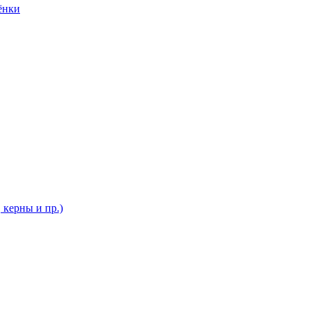
ёнки
 керны и пр.)