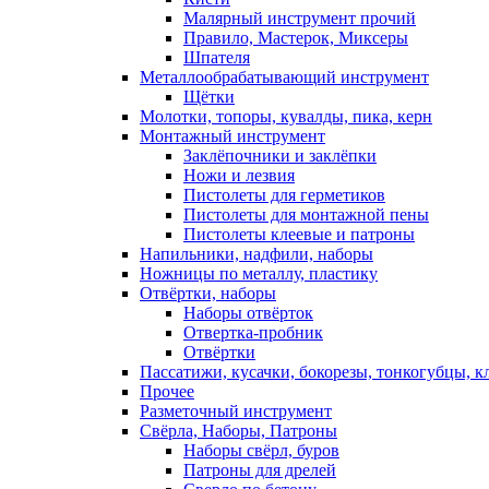
Малярный инструмент прочий
Правило, Мастерок, Миксеры
Шпателя
Металлообрабатывающий инструмент
Щётки
Молотки, топоры, кувалды, пика, керн
Монтажный инструмент
Заклёпочники и заклёпки
Ножи и лезвия
Пистолеты для герметиков
Пистолеты для монтажной пены
Пистолеты клеевые и патроны
Напильники, надфили, наборы
Ножницы по металлу, пластику
Отвёртки, наборы
Наборы отвёрток
Отвертка-пробник
Отвёртки
Пассатижи, кусачки, бокорезы, тонкогубцы, к
Прочее
Разметочный инструмент
Свёрла, Наборы, Патроны
Наборы свёрл, буров
Патроны для дрелей