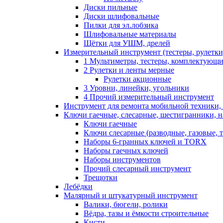
Диски пильные
Диски шлифовальные
Пилки для эл.лобзика
Шлифовальные материалы
Щётки для УШМ, дрелей
Измерительный инструмент (тестеры, рулетки,
1 Мультиметры, тестеры, комплектующ
2 Рулетки и ленты мерные
Рулетки акционные
3 Уровни, линейки, угольники
4 Прочий измерительный инструмент
Инструмент для ремонта мобильной техники,
Ключи гаечные, слесарные, шестигранники, 
Ключи гаечные
Ключи слесарные (разводные, газовые, 
Наборы 6-гранных ключей и TORX
Наборы гаечных ключей
Наборы инструментов
Прочий слесарный инструмент
Трещотки
Лебёдки
Малярный и штукатурный инструмент
Валики, бюгели, ролики
Вёдра, тазы и ёмкости строительные
Кисти