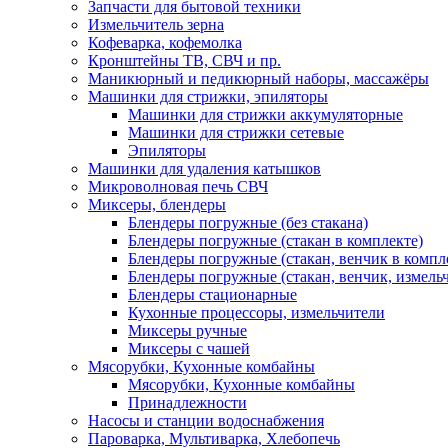
Запчасти для бытовой техники
Измельчитель зерна
Кофеварка, кофемолка
Кронштейны ТВ, СВЧ и пр.
Маникюрный и педикюрный наборы, массажёры
Машинки для стрижки, эпиляторы
Машинки для стрижки аккумуляторные
Машинки для стрижки сетевые
Эпиляторы
Машинки для удаления катышков
Микроволновая печь СВЧ
Миксеры, блендеры
Блендеры погружные (без стакана)
Блендеры погружные (стакан в комплекте)
Блендеры погружные (стакан, венчик в компл
Блендеры погружные (стакан, венчик, измельч
Блендеры стационарные
Кухонные процессоры, измельчители
Миксеры ручные
Миксеры с чашей
Мясорубки, Кухонные комбайны
Мясорубки, Кухонные комбайны
Принадлежности
Насосы и станции водоснабжения
Пароварка, Мультиварка, Хлебопечь