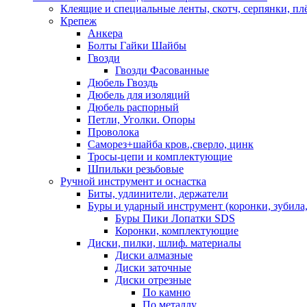
Клеящие и специальные ленты, скотч, серпянки, пл
Крепеж
Анкера
Болты Гайки Шайбы
Гвозди
Гвозди Фасованные
Дюбель Гвоздь
Дюбель для изоляций
Дюбель распорный
Петли, Уголки. Опоры
Проволока
Саморез+шайба кров.,сверло, цинк
Тросы-цепи и комплектующие
Шпильки резьбовые
Ручной инструмент и оснастка
Биты, удлинители, держатели
Буры и ударный инструмент (коронки, зубила,
Буры Пики Лопатки SDS
Коронки, комплектующие
Диски, пилки, шлиф. материалы
Диски алмазные
Диски заточные
Диски отрезные
По камню
По металлу