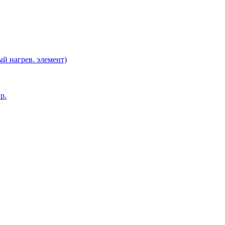
й нагрев. элемент)
р.