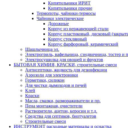
Кипятильники ИРИТ
Кипятильники прочие
Термопоты, чайники-термосы
Чайники электрические
Дорожные
Корпус из нержавеющей стали
Корпус пластиковый, дисковый (закрыты
Корпус стеклянный
Корпус фарфоровый, керамический
Шашлычница эл.
Электрогриль, вафельница, сэндвичница, тостер и п
Электросушилка для овощей и фруктов
БЫТОВАЯ ХИМИЯ, КРАСКИ, строительные смеси
Антисептики, жидкость для дезинфекции
Аэрозоли для электроники
Герметики, силикон
Для чистки дымоходов и печей
Клей
Краски
Масла, смазки, размораживатели и пр.
Пена монтажная, очистители
Растворители, ацетон, керосин и т.д.
Средства для септиков, биотуалетов
Строительные смеси
ИНСТРУМЕНТ расходные материалы и оснастка