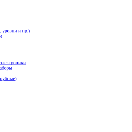
 уровни и пр.)
ие
 электроники
наборы
трубные)