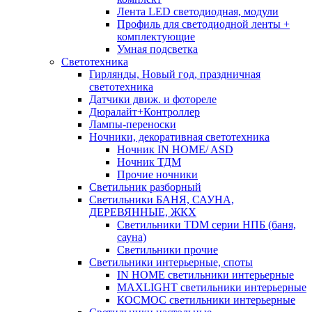
Лента LED светодиодная, модули
Профиль для светодиодной ленты +
комплектующие
Умная подсветка
Светотехника
Гирлянды, Новый год, праздничная
светотехника
Датчики движ. и фотореле
Дюралайт+Контроллер
Лампы-переноски
Ночники, декоративная светотехника
Ночник IN HOME/ ASD
Ночник ТДМ
Прочие ночники
Светильник разборный
Светильники БАНЯ, САУНА,
ДЕРЕВЯННЫЕ, ЖКХ
Светильники TDM серии НПБ (баня,
сауна)
Светильники прочие
Светильники интерьерные, споты
IN HOME светильники интерьерные
MAXLIGHT светильники интерьерные
КОСМОС светильники интерьерные