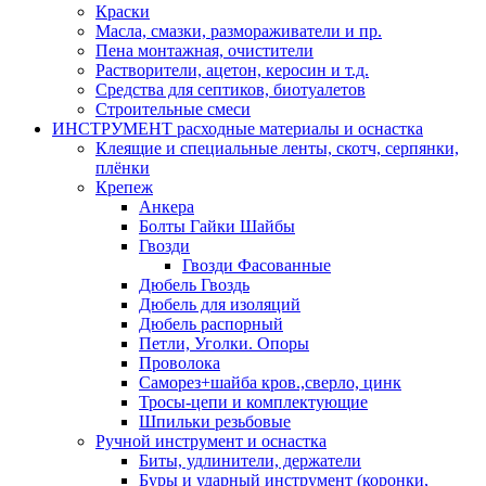
Краски
Масла, смазки, размораживатели и пр.
Пена монтажная, очистители
Растворители, ацетон, керосин и т.д.
Средства для септиков, биотуалетов
Строительные смеси
ИНСТРУМЕНТ расходные материалы и оснастка
Клеящие и специальные ленты, скотч, серпянки,
плёнки
Крепеж
Анкера
Болты Гайки Шайбы
Гвозди
Гвозди Фасованные
Дюбель Гвоздь
Дюбель для изоляций
Дюбель распорный
Петли, Уголки. Опоры
Проволока
Саморез+шайба кров.,сверло, цинк
Тросы-цепи и комплектующие
Шпильки резьбовые
Ручной инструмент и оснастка
Биты, удлинители, держатели
Буры и ударный инструмент (коронки,