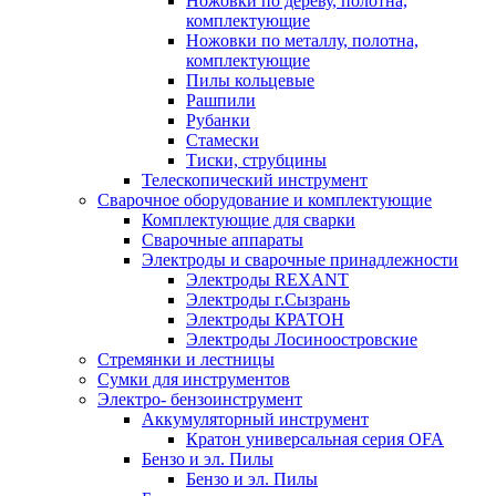
Ножовки по дереву, полотна,
комплектующие
Ножовки по металлу, полотна,
комплектующие
Пилы кольцевые
Рашпили
Рубанки
Стамески
Тиски, струбцины
Телескопический инструмент
Сварочное оборудование и комплектующие
Комплектующие для сварки
Сварочные аппараты
Электроды и сварочные принадлежности
Электроды REXANT
Электроды г.Сызрань
Электроды КРАТОН
Электроды Лосиноостровские
Стремянки и лестницы
Сумки для инструментов
Электро- бензоинструмент
Аккумуляторный инструмент
Кратон универсальная серия OFA
Бензо и эл. Пилы
Бензо и эл. Пилы