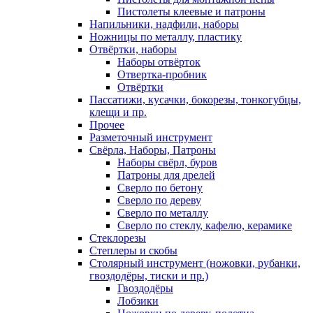
Пистолеты клеевые и патроны
Напильники, надфили, наборы
Ножницы по металлу, пластику
Отвёртки, наборы
Наборы отвёрток
Отвертка-пробник
Отвёртки
Пассатижи, кусачки, бокорезы, тонкогубцы,
клещи и пр.
Прочее
Разметочный инструмент
Свёрла, Наборы, Патроны
Наборы свёрл, буров
Патроны для дрелей
Сверло по бетону
Сверло по дереву
Сверло по металлу
Сверло по стеклу, кафелю, керамике
Стеклорезы
Степлеры и скобы
Столярный инструмент (ножовки, рубанки,
гвоздодёры, тиски и пр.)
Гвоздодёры
Лобзики