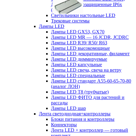
ДСП пылевлагозащищенные IP6х
(аналог ЛСП)
Светильники настольные LED
Трековые системы
Лампы LED
Лампы LED GX53, GX70
Лампы LED MR — 16 JCDR, JCDRC
Лампы LED R39/ R50/ R63
Лампы LED высокомощные
Лампы LED декоративные, филамент
Лампы LED диммируемые
Лампы LED капсульные
Лампы LED свеча, свеча на ветру
Лампы LED специальные
Лампы LED стандарт А55-60-65-70-80
(аналог ЛОН)
Лампы LED Т8 (трубчатые)
Лампы LED ФИТО для растений и
рассады
Лампы LED шар
Лента светодиодная+контроллеры
Блоки питания и контроллеры
Коннекторы
Лента LED + контроллер — готовый
комплект