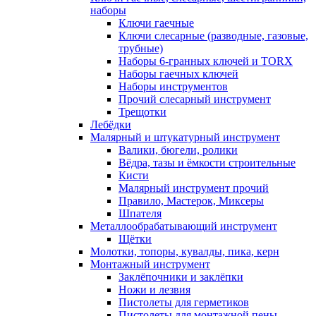
наборы
Ключи гаечные
Ключи слесарные (разводные, газовые,
трубные)
Наборы 6-гранных ключей и TORX
Наборы гаечных ключей
Наборы инструментов
Прочий слесарный инструмент
Трещотки
Лебёдки
Малярный и штукатурный инструмент
Валики, бюгели, ролики
Вёдра, тазы и ёмкости строительные
Кисти
Малярный инструмент прочий
Правило, Мастерок, Миксеры
Шпателя
Металлообрабатывающий инструмент
Щётки
Молотки, топоры, кувалды, пика, керн
Монтажный инструмент
Заклёпочники и заклёпки
Ножи и лезвия
Пистолеты для герметиков
Пистолеты для монтажной пены