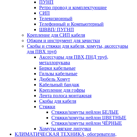
ПУНП
Ретро провод и комплектующие
СИП
Телевизионный
Телефонный и Компьютерный
ШВВП/ ПУГНП
Крепление для СИП кабеля
Обжим и инструмент для зачистки
Скобы и стяжки для кабеля, хомуты, аксессуары
для ПВХ труб
Аксессуары для ПВХ,ПНД труб,
металлорукава
Бирки кабельные
Гильзы кабельные
Дюбель Хомут
Кабельный бандаж
Крепление для гофры
Лента полоса монтажная
Скобы для кабеля
Стяжки
Стяжки/хомуты нейлон БЕЛЫЕ
Стяжки/хомуты нейлон ЦВЕТНЫЕ
Стяжки/хомуты нейлон ЧЁРНЫЕ
Хомуты мягкие липучки
КЛИМАТИЧЕСКАЯ ТЕХНИКА, обогреватели,