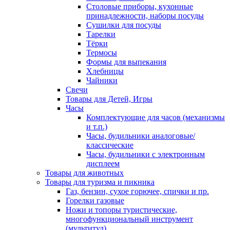
Столовые приборы, кухонные
принадлежности, наборы посуды
Сушилки для посуды
Тарелки
Тёрки
Термосы
Формы для выпекания
Хлебницы
Чайники
Свечи
Товары для Детей, Игры
Часы
Комплектующие для часов (механизмы
и т.п.)
Часы, будильники аналоговые/
классические
Часы, будильники с электронным
дисплеем
Товары для животных
Товары для туризма и пикника
Газ, бензин, сухое горючее, спички и пр.
Горелки газовые
Ножи и топоры туристические,
многофункциональный инструмент
(мультитул)