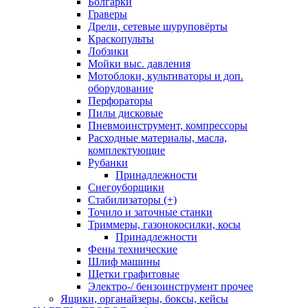
Болгарки
Граверы
Дрели, сетевые шуруповёрты
Краскопульты
Лобзики
Мойки выс. давления
Мотоблоки, культиваторы и доп.
оборудование
Перфораторы
Пилы дисковые
Пневмоинструмент, компрессоры
Расходные материалы, масла,
комплектующие
Рубанки
Принадлежности
Снегоуборщики
Стабилизаторы (+)
Точило и заточные станки
Триммеры, газонокосилки, косы
Принадлежности
Фены технические
Шлиф машины
Щетки графитовые
Электро-/ бензоинструмент прочее
Ящики, органайзеры, боксы, кейсы