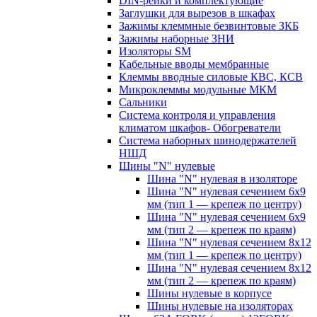
DIN-рейки и комплектующие
Заглушки для вырезов в шкафах
Зажимы клеммные безвинтовые ЗКБ
Зажимы наборные ЗНИ
Изоляторы SM
Кабельные вводы мембранные
Клеммы вводные силовые КВС, КСВ
Микроклеммы модульные МКМ
Сальники
Система контроля и управления
климатом шкафов- Обогреватели
Система наборных шинодержателей
НШД
Шины "N" нулевые
Шина "N" нулевая в изоляторе
Шина "N" нулевая сечением 6х9
мм (тип 1 — крепеж по центру)
Шина "N" нулевая сечением 6х9
мм (тип 2 — крепеж по краям)
Шина "N" нулевая сечением 8х12
мм (тип 1 — крепеж по центру)
Шина "N" нулевая сечением 8х12
мм (тип 2 — крепеж по краям)
Шины нулевые в корпусе
Шины нулевые на изоляторах