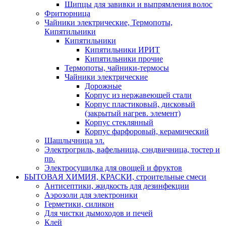
Щипцы для завивки и выпрямления волос
Фритюрница
Чайники электрические, Термопоты,
Кипятильники
Кипятильники
Кипятильники ИРИТ
Кипятильники прочие
Термопоты, чайники-термосы
Чайники электрические
Дорожные
Корпус из нержавеющей стали
Корпус пластиковый, дисковый
(закрытый нагрев. элемент)
Корпус стеклянный
Корпус фарфоровый, керамический
Шашлычница эл.
Электрогриль, вафельница, сэндвичница, тостер и
пр.
Электросушилка для овощей и фруктов
БЫТОВАЯ ХИМИЯ, КРАСКИ, строительные смеси
Антисептики, жидкость для дезинфекции
Аэрозоли для электроники
Герметики, силикон
Для чистки дымоходов и печей
Клей