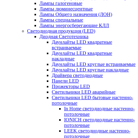
Лампы галогеновые
Лампы люминесцентные
Лампы Общего назначения (ЛОН)
Лампы специальные
Лампы энергосберегающие КЛЛ
Светодиодная продукция (LED)
Диодная Светотехника
Даунлайты LED квадратные
встраиваемые
Даунлайты LED квадратные
накладные
Даунлайты LED круглые встраиваемые
Даунлайты LED круглые накладные
Драйвера светодиодные
Панели LED
Прожекторы LED
Светильники LED аварийные
Светильники LED бытовые настенно-
потолочные
In Home светодиодные настенно-
потолочные
IONICH светодиодные настенно-
потолочные
LEEK светодиодные настенно-
потолочные