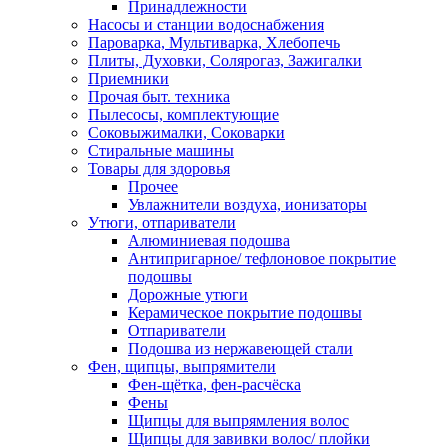
Принадлежности
Насосы и станции водоснабжения
Пароварка, Мультиварка, Хлебопечь
Плиты, Духовки, Солярогаз, Зажигалки
Приемники
Прочая быт. техника
Пылесосы, комплектующие
Соковыжималки, Соковарки
Стиральные машины
Товары для здоровья
Прочее
Увлажнители воздуха, ионизаторы
Утюги, отпариватели
Алюминиевая подошва
Антипригарное/ тефлоновое покрытие
подошвы
Дорожные утюги
Керамическое покрытие подошвы
Отпариватели
Подошва из нержавеющей стали
Фен, щипцы, выпрямители
Фен-щётка, фен-расчёска
Фены
Щипцы для выпрямления волос
Щипцы для завивки волос/ плойки