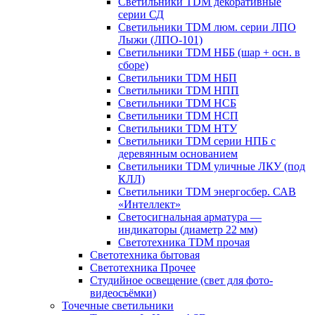
Светильники TDM декоративные
серии СД
Светильники TDM люм. серии ЛПО
Лыжи (ЛПО-101)
Светильники TDM НББ (шар + осн. в
сборе)
Светильники TDM НБП
Светильники TDM НПП
Светильники TDM НСБ
Светильники TDM НСП
Светильники TDM НТУ
Светильники TDM серии НПБ с
деревянным основанием
Светильники TDM уличные ЛКУ (под
КЛЛ)
Светильники TDM энергосбер. САВ
«Интеллект»
Светосигнальная арматура —
индикаторы (диаметр 22 мм)
Светотехника TDM прочая
Светотехника бытовая
Светотехника Прочее
Студийное освещение (свет для фото-
видеосъёмки)
Точечные светильники