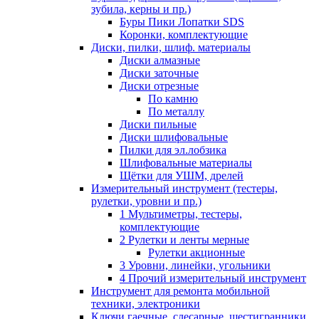
зубила, керны и пр.)
Буры Пики Лопатки SDS
Коронки, комплектующие
Диски, пилки, шлиф. материалы
Диски алмазные
Диски заточные
Диски отрезные
По камню
По металлу
Диски пильные
Диски шлифовальные
Пилки для эл.лобзика
Шлифовальные материалы
Щётки для УШМ, дрелей
Измерительный инструмент (тестеры,
рулетки, уровни и пр.)
1 Мультиметры, тестеры,
комплектующие
2 Рулетки и ленты мерные
Рулетки акционные
3 Уровни, линейки, угольники
4 Прочий измерительный инструмент
Инструмент для ремонта мобильной
техники, электроники
Ключи гаечные, слесарные, шестигранники,