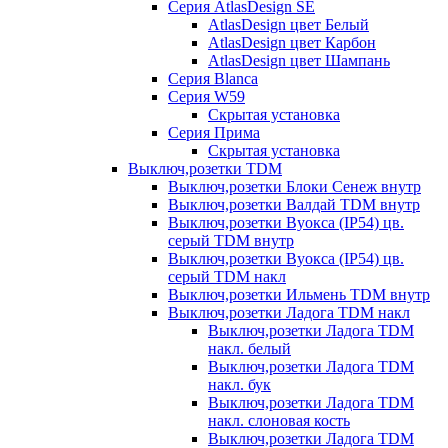
Серия AtlasDesign SE
AtlasDesign цвет Белый
AtlasDesign цвет Карбон
AtlasDesign цвет Шампань
Серия Blanca
Серия W59
Скрытая установка
Серия Прима
Скрытая установка
Выключ,розетки TDM
Выключ,розетки Блоки Сенеж внутр
Выключ,розетки Валдай TDM внутр
Выключ,розетки Вуокса (IP54) цв.
серый TDM внутр
Выключ,розетки Вуокса (IP54) цв.
серый TDM накл
Выключ,розетки Ильмень TDM внутр
Выключ,розетки Ладога TDM накл
Выключ,розетки Ладога TDM
накл. белый
Выключ,розетки Ладога TDM
накл. бук
Выключ,розетки Ладога TDM
накл. слоновая кость
Выключ,розетки Ладога TDM