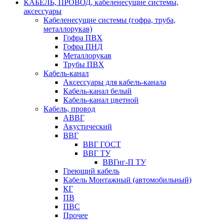
КАБЕЛЬ, ПРОВОД, кабеленесущие системы,
аксессуары
Кабеленесущие системы (гофра, труба,
металлорукав)
Гофра ПВХ
Гофра ПНД
Металлорукав
Трубы ПВХ
Кабель-канал
Аксессуары для кабель-канала
Кабель-канал белый
Кабель-канал цветной
Кабель, провод
АВВГ
Акустический
ВВГ
ВВГ ГОСТ
ВВГ ТУ
ВВГнг-П ТУ
Греющий кабель
Кабель Монтажный (автомобильный)
КГ
ПВ
ПВС
Прочее