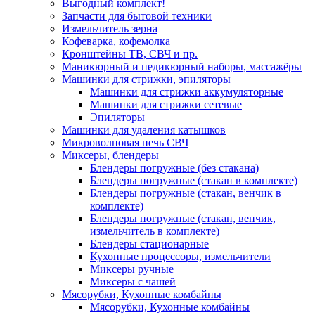
Выгодный комплект!
Запчасти для бытовой техники
Измельчитель зерна
Кофеварка, кофемолка
Кронштейны ТВ, СВЧ и пр.
Маникюрный и педикюрный наборы, массажёры
Машинки для стрижки, эпиляторы
Машинки для стрижки аккумуляторные
Машинки для стрижки сетевые
Эпиляторы
Машинки для удаления катышков
Микроволновая печь СВЧ
Миксеры, блендеры
Блендеры погружные (без стакана)
Блендеры погружные (стакан в комплекте)
Блендеры погружные (стакан, венчик в
комплекте)
Блендеры погружные (стакан, венчик,
измельчитель в комплекте)
Блендеры стационарные
Кухонные процессоры, измельчители
Миксеры ручные
Миксеры с чашей
Мясорубки, Кухонные комбайны
Мясорубки, Кухонные комбайны