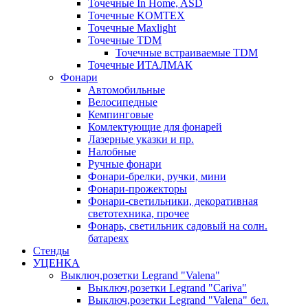
Точечные In Home, ASD
Точечные KOMTEX
Точечные Maxlight
Точечные TDM
Точечные встраиваемые TDM
Точечные ИТАЛМАК
Фонари
Автомобильные
Велосипедные
Кемпинговые
Комлектующие для фонарей
Лазерные указки и пр.
Налобные
Ручные фонари
Фонари-брелки, ручки, мини
Фонари-прожекторы
Фонари-светильники, декоративная
светотехника, прочее
Фонарь, светильник садовый на солн.
батареях
Стенды
УЦЕНКА
Выключ,розетки Legrand "Valena"
Выключ,розетки Legrand "Cariva"
Выключ,розетки Legrand "Valena" бел.