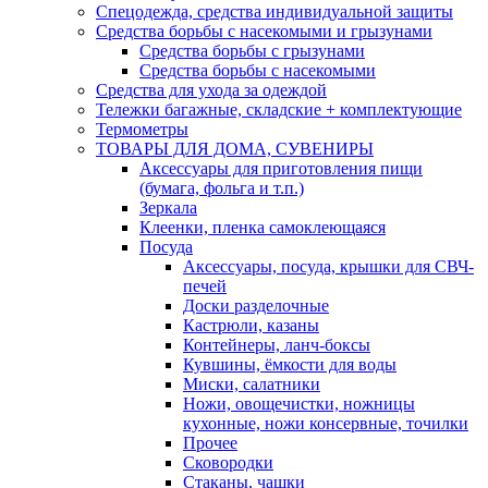
Спецодежда, средства индивидуальной защиты
Средства борьбы с насекомыми и грызунами
Средства борьбы с грызунами
Средства борьбы с насекомыми
Средства для ухода за одеждой
Тележки багажные, складские + комплектующие
Термометры
ТОВАРЫ ДЛЯ ДОМА, СУВЕНИРЫ
Аксессуары для приготовления пищи
(бумага, фольга и т.п.)
Зеркала
Клеенки, пленка самоклеющаяся
Посуда
Аксессуары, посуда, крышки для СВЧ-
печей
Доски разделочные
Кастрюли, казаны
Контейнеры, ланч-боксы
Кувшины, ёмкости для воды
Миски, салатники
Ножи, овощечистки, ножницы
кухонные, ножи консервные, точилки
Прочее
Сковородки
Стаканы, чашки