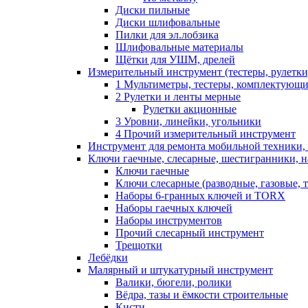
Диски пильные
Диски шлифовальные
Пилки для эл.лобзика
Шлифовальные материалы
Щётки для УШМ, дрелей
Измерительный инструмент (тестеры, рулетки,
1 Мультиметры, тестеры, комплектующ
2 Рулетки и ленты мерные
Рулетки акционные
3 Уровни, линейки, угольники
4 Прочий измерительный инструмент
Инструмент для ремонта мобильной техники,
Ключи гаечные, слесарные, шестигранники, 
Ключи гаечные
Ключи слесарные (разводные, газовые, 
Наборы 6-гранных ключей и TORX
Наборы гаечных ключей
Наборы инструментов
Прочий слесарный инструмент
Трещотки
Лебёдки
Малярный и штукатурный инструмент
Валики, бюгели, ролики
Вёдра, тазы и ёмкости строительные
Кисти