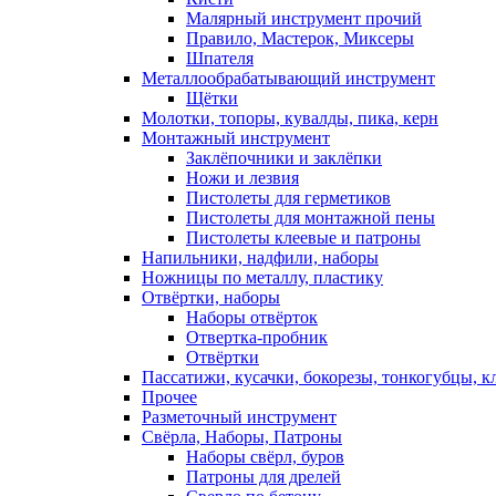
Малярный инструмент прочий
Правило, Мастерок, Миксеры
Шпателя
Металлообрабатывающий инструмент
Щётки
Молотки, топоры, кувалды, пика, керн
Монтажный инструмент
Заклёпочники и заклёпки
Ножи и лезвия
Пистолеты для герметиков
Пистолеты для монтажной пены
Пистолеты клеевые и патроны
Напильники, надфили, наборы
Ножницы по металлу, пластику
Отвёртки, наборы
Наборы отвёрток
Отвертка-пробник
Отвёртки
Пассатижи, кусачки, бокорезы, тонкогубцы, к
Прочее
Разметочный инструмент
Свёрла, Наборы, Патроны
Наборы свёрл, буров
Патроны для дрелей