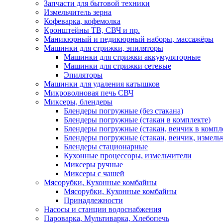
Запчасти для бытовой техники
Измельчитель зерна
Кофеварка, кофемолка
Кронштейны ТВ, СВЧ и пр.
Маникюрный и педикюрный наборы, массажёры
Машинки для стрижки, эпиляторы
Машинки для стрижки аккумуляторные
Машинки для стрижки сетевые
Эпиляторы
Машинки для удаления катышков
Микроволновая печь СВЧ
Миксеры, блендеры
Блендеры погружные (без стакана)
Блендеры погружные (стакан в комплекте)
Блендеры погружные (стакан, венчик в компл
Блендеры погружные (стакан, венчик, измельч
Блендеры стационарные
Кухонные процессоры, измельчители
Миксеры ручные
Миксеры с чашей
Мясорубки, Кухонные комбайны
Мясорубки, Кухонные комбайны
Принадлежности
Насосы и станции водоснабжения
Пароварка, Мультиварка, Хлебопечь