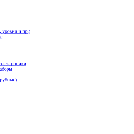
 уровни и пр.)
ие
 электроники
наборы
трубные)