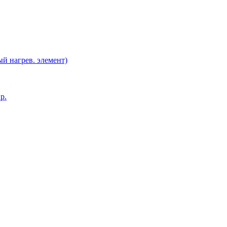
й нагрев. элемент)
р.