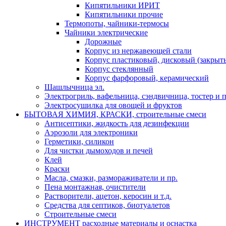
Кипятильники ИРИТ
Кипятильники прочие
Термопоты, чайники-термосы
Чайники электрические
Дорожные
Корпус из нержавеющей стали
Корпус пластиковый, дисковый (закрыты
Корпус стеклянный
Корпус фарфоровый, керамический
Шашлычница эл.
Электрогриль, вафельница, сэндвичница, тостер и п
Электросушилка для овощей и фруктов
БЫТОВАЯ ХИМИЯ, КРАСКИ, строительные смеси
Антисептики, жидкость для дезинфекции
Аэрозоли для электроники
Герметики, силикон
Для чистки дымоходов и печей
Клей
Краски
Масла, смазки, размораживатели и пр.
Пена монтажная, очистители
Растворители, ацетон, керосин и т.д.
Средства для септиков, биотуалетов
Строительные смеси
ИНСТРУМЕНТ расходные материалы и оснастка