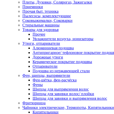
Плиты, Духовки, Солярогаз, Зажигалки
Приемники
Прочая быт. техника
Пылесосы, комплектующие
Соковыжималки, Соковарки
Стиральные машины
Товары для здоровья
Прочее
Увлажнители воздуха, ионизаторы
Утюги, отпариватели
Алюминиевая подошва
Антипригарное/ тефлоновое покрытие подош
Дорожные утюги
Керамическое покрытие подошвы
Отпариватели
Подошва из нержавеющей стали
Фен, щипцы, выпрямители
Фен-щётка, фен-расчёска
Фены
Щипцы для выпрямления волос
Щипцы для завивки волос/ плойки
Щипцы для завивки и выпрямления волос
Фритюрница
Чайники электрические, Термопоты, Кипятильники
Кипятильники