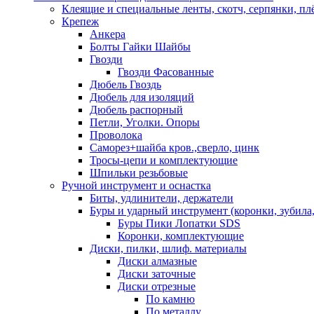
Клеящие и специальные ленты, скотч, серпянки, пл
Крепеж
Анкера
Болты Гайки Шайбы
Гвозди
Гвозди Фасованные
Дюбель Гвоздь
Дюбель для изоляций
Дюбель распорный
Петли, Уголки. Опоры
Проволока
Саморез+шайба кров.,сверло, цинк
Тросы-цепи и комплектующие
Шпильки резьбовые
Ручной инструмент и оснастка
Биты, удлинители, держатели
Буры и ударный инструмент (коронки, зубила,
Буры Пики Лопатки SDS
Коронки, комплектующие
Диски, пилки, шлиф. материалы
Диски алмазные
Диски заточные
Диски отрезные
По камню
По металлу