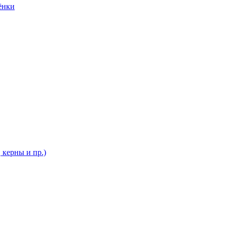
ёнки
 керны и пр.)