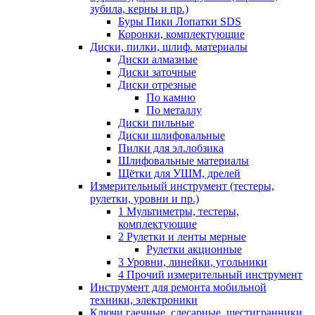
зубила, керны и пр.)
Буры Пики Лопатки SDS
Коронки, комплектующие
Диски, пилки, шлиф. материалы
Диски алмазные
Диски заточные
Диски отрезные
По камню
По металлу
Диски пильные
Диски шлифовальные
Пилки для эл.лобзика
Шлифовальные материалы
Щётки для УШМ, дрелей
Измерительный инструмент (тестеры,
рулетки, уровни и пр.)
1 Мультиметры, тестеры,
комплектующие
2 Рулетки и ленты мерные
Рулетки акционные
3 Уровни, линейки, угольники
4 Прочий измерительный инструмент
Инструмент для ремонта мобильной
техники, электроники
Ключи гаечные, слесарные, шестигранники,