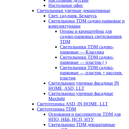
Настольные детские
Настольные офис
Светильники уличные декоративные
Свет. сад-парк. Беларусь
Светильники TDM садово-парковые и
комплектующие
Опоры и кронштейны для
садово-парковых светильников
TDM
Светильники TDM садово-
парковые — Классика
Светильники TDM садово-
парковые — пластик ( )
Светильники TDM садово-
парковые — пластик + рассеив.
пластик
Светильники уличные фасадные IN
HOME, ASD, LLT
Светильники уличные фасадные
Maxlight
Светотехника ASD, IN HOME, LLT
Светотехника TDM
Основания и рассеиватели TDM для
НПО, НББ, НСП, НТУ
Светильники TDM декоративные