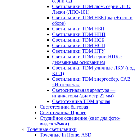
серии СД
Светильники TDM люм. серии ЛПО
Лыжи (ЛПО-101)
Светильники TDM НББ (шар + осн. в
сборе)
Светильники TDM НБП
Светильники TDM НПП
Светильники TDM НСБ
Светильники TDM НСП
Светильники TDM НТУ
Светильники TDM серии НПБ с
деревянным основанием
Светильники TDM уличные ЛКУ (под
КЛЛ)
Светильники TDM энергосбер. САВ
«Интеллект»
Светосигнальная арматура —
индикаторы (диаметр 22 мм)
Светотехника TDM прочая
Светотехника бытовая
Светотехника Прочее
Студийное освещение (свет для фото-
видеосъёмки)
Точечные светильники
Точечные In Home, ASD