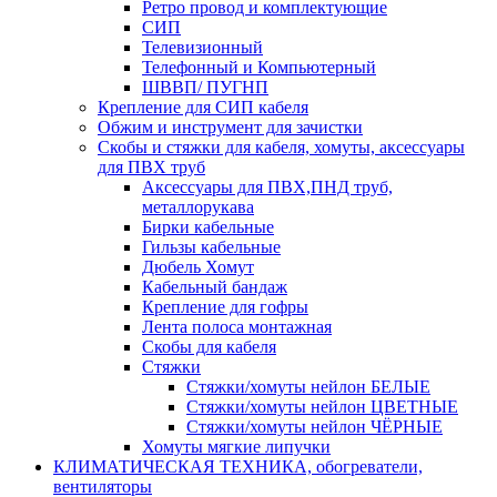
Ретро провод и комплектующие
СИП
Телевизионный
Телефонный и Компьютерный
ШВВП/ ПУГНП
Крепление для СИП кабеля
Обжим и инструмент для зачистки
Скобы и стяжки для кабеля, хомуты, аксессуары
для ПВХ труб
Аксессуары для ПВХ,ПНД труб,
металлорукава
Бирки кабельные
Гильзы кабельные
Дюбель Хомут
Кабельный бандаж
Крепление для гофры
Лента полоса монтажная
Скобы для кабеля
Стяжки
Стяжки/хомуты нейлон БЕЛЫЕ
Стяжки/хомуты нейлон ЦВЕТНЫЕ
Стяжки/хомуты нейлон ЧЁРНЫЕ
Хомуты мягкие липучки
КЛИМАТИЧЕСКАЯ ТЕХНИКА, обогреватели,
вентиляторы