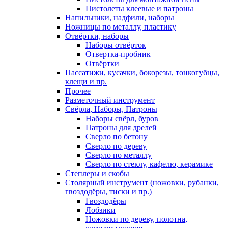
Пистолеты клеевые и патроны
Напильники, надфили, наборы
Ножницы по металлу, пластику
Отвёртки, наборы
Наборы отвёрток
Отвертка-пробник
Отвёртки
Пассатижи, кусачки, бокорезы, тонкогубцы,
клещи и пр.
Прочее
Разметочный инструмент
Свёрла, Наборы, Патроны
Наборы свёрл, буров
Патроны для дрелей
Сверло по бетону
Сверло по дереву
Сверло по металлу
Сверло по стеклу, кафелю, керамике
Степлеры и скобы
Столярный инструмент (ножовки, рубанки,
гвоздодёры, тиски и пр.)
Гвоздодёры
Лобзики
Ножовки по дереву, полотна,