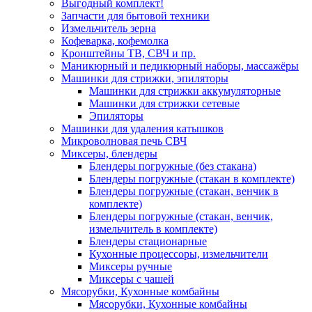
Выгодный комплект!
Запчасти для бытовой техники
Измельчитель зерна
Кофеварка, кофемолка
Кронштейны ТВ, СВЧ и пр.
Маникюрный и педикюрный наборы, массажёры
Машинки для стрижки, эпиляторы
Машинки для стрижки аккумуляторные
Машинки для стрижки сетевые
Эпиляторы
Машинки для удаления катышков
Микроволновая печь СВЧ
Миксеры, блендеры
Блендеры погружные (без стакана)
Блендеры погружные (стакан в комплекте)
Блендеры погружные (стакан, венчик в
комплекте)
Блендеры погружные (стакан, венчик,
измельчитель в комплекте)
Блендеры стационарные
Кухонные процессоры, измельчители
Миксеры ручные
Миксеры с чашей
Мясорубки, Кухонные комбайны
Мясорубки, Кухонные комбайны