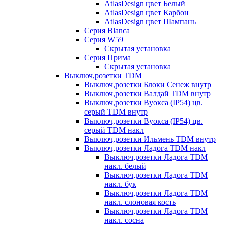
AtlasDesign цвет Белый
AtlasDesign цвет Карбон
AtlasDesign цвет Шампань
Серия Blanca
Серия W59
Скрытая установка
Серия Прима
Скрытая установка
Выключ,розетки TDM
Выключ,розетки Блоки Сенеж внутр
Выключ,розетки Валдай TDM внутр
Выключ,розетки Вуокса (IP54) цв.
серый TDM внутр
Выключ,розетки Вуокса (IP54) цв.
серый TDM накл
Выключ,розетки Ильмень TDM внутр
Выключ,розетки Ладога TDM накл
Выключ,розетки Ладога TDM
накл. белый
Выключ,розетки Ладога TDM
накл. бук
Выключ,розетки Ладога TDM
накл. слоновая кость
Выключ,розетки Ладога TDM
накл. сосна