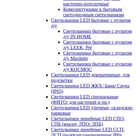
настенно-потолочные
Комплектующие к бытовым
светодиодным светильникам
Светильники LED бытовые с пультом
д/у
Светильники бытовые с пультом
д/у IN HOME
Светильники бытовые с пультом
д/у LEEK, Pre
Светильники бытовые с пультом
д/у Maxlight
Светильники бытовые с пультом
д/у КОСМОС
Светильники LED декоративные, для
подсветки
Светильники LED ЖКХ/ Баня/ Сауна
(IP65)
Светильники LED специальные
(ФИТО/ для растений и пр.)
Светильники LED уличные, складские,
парковые
Светильники линейные LED СПО,
СПБ (аналог ЛПО/ ЛПБ)
Светильники линейные LED ССП,
ДСП пылевлагозащищенные IP6х