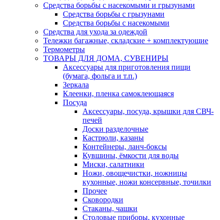
Средства борьбы с насекомыми и грызунами
Средства борьбы с грызунами
Средства борьбы с насекомыми
Средства для ухода за одеждой
Тележки багажные, складские + комплектующие
Термометры
ТОВАРЫ ДЛЯ ДОМА, СУВЕНИРЫ
Аксессуары для приготовления пищи
(бумага, фольга и т.п.)
Зеркала
Клеенки, пленка самоклеющаяся
Посуда
Аксессуары, посуда, крышки для СВЧ-
печей
Доски разделочные
Кастрюли, казаны
Контейнеры, ланч-боксы
Кувшины, ёмкости для воды
Миски, салатники
Ножи, овощечистки, ножницы
кухонные, ножи консервные, точилки
Прочее
Сковородки
Стаканы, чашки
Столовые приборы, кухонные