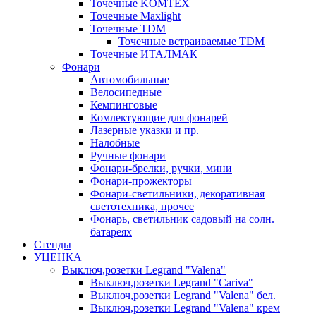
Точечные KOMTEX
Точечные Maxlight
Точечные TDM
Точечные встраиваемые TDM
Точечные ИТАЛМАК
Фонари
Автомобильные
Велосипедные
Кемпинговые
Комлектующие для фонарей
Лазерные указки и пр.
Налобные
Ручные фонари
Фонари-брелки, ручки, мини
Фонари-прожекторы
Фонари-светильники, декоративная
светотехника, прочее
Фонарь, светильник садовый на солн.
батареях
Стенды
УЦЕНКА
Выключ,розетки Legrand "Valena"
Выключ,розетки Legrand "Cariva"
Выключ,розетки Legrand "Valena" бел.
Выключ,розетки Legrand "Valena" крем