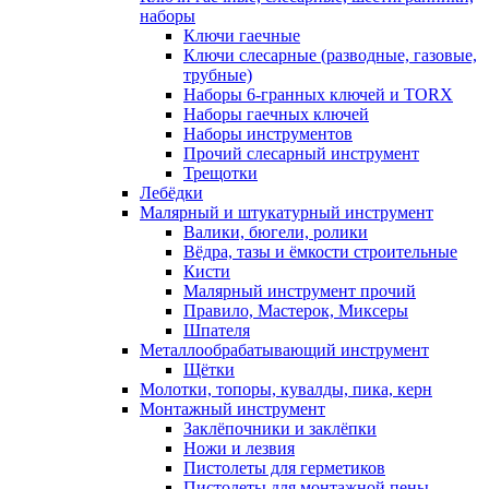
наборы
Ключи гаечные
Ключи слесарные (разводные, газовые,
трубные)
Наборы 6-гранных ключей и TORX
Наборы гаечных ключей
Наборы инструментов
Прочий слесарный инструмент
Трещотки
Лебёдки
Малярный и штукатурный инструмент
Валики, бюгели, ролики
Вёдра, тазы и ёмкости строительные
Кисти
Малярный инструмент прочий
Правило, Мастерок, Миксеры
Шпателя
Металлообрабатывающий инструмент
Щётки
Молотки, топоры, кувалды, пика, керн
Монтажный инструмент
Заклёпочники и заклёпки
Ножи и лезвия
Пистолеты для герметиков
Пистолеты для монтажной пены