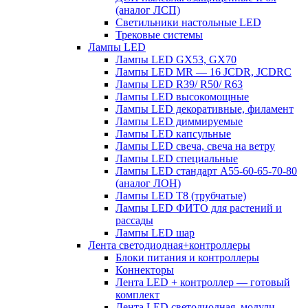
(аналог ЛСП)
Светильники настольные LED
Трековые системы
Лампы LED
Лампы LED GX53, GX70
Лампы LED MR — 16 JCDR, JCDRC
Лампы LED R39/ R50/ R63
Лампы LED высокомощные
Лампы LED декоративные, филамент
Лампы LED диммируемые
Лампы LED капсульные
Лампы LED свеча, свеча на ветру
Лампы LED специальные
Лампы LED стандарт А55-60-65-70-80
(аналог ЛОН)
Лампы LED Т8 (трубчатые)
Лампы LED ФИТО для растений и
рассады
Лампы LED шар
Лента светодиодная+контроллеры
Блоки питания и контроллеры
Коннекторы
Лента LED + контроллер — готовый
комплект
Лента LED светодиодная, модули