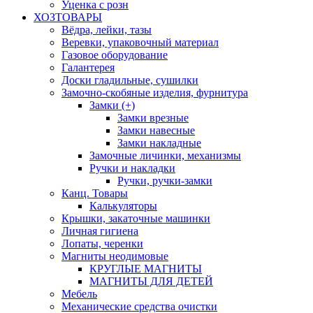
Уценка с розн
ХОЗТОВАРЫ
Вёдра, лейки, тазы
Веревки, упаковочный материал
Газовое оборудование
Галантерея
Доски гладильные, сушилки
Замочно-скобяные изделия, фурнитура
Замки (+)
Замки врезные
Замки навесные
Замки накладные
Замочные личинки, механизмы
Ручки и накладки
Ручки, ручки-замки
Канц. Товары
Калькуляторы
Крышки, закаточные машинки
Личная гигиена
Лопаты, черенки
Магниты неодимовые
КРУГЛЫЕ МАГНИТЫ
МАГНИТЫ ДЛЯ ДЕТЕЙ
Мебель
Механические средства очистки