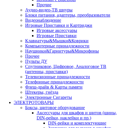
Прочие
Аудио-видео-ТВ шнуры
Блоки питания, адаптеры, преобразователи
Видеонаблюдение
Игровые Приставки и Картриджи
Игровые аксессуары
Игровые Приставки
Клавиатуры&Мышки&Коврики
Компьютерные принадлежности
Наушники&Гарнитуры&Микрофоны
Прочее
Пульты ДУ
Спутниковое, Цифровое, Аналоговое ТВ
(антенны, приставки)
Телевизионные принадлежности
Телефонные принадлежности
Флеш-драйв & Карты памяти
Штекеры, гнёзда
Электронные Сигареты
ЭЛЕКТРОТОВАРЫ
Боксы, щитовое оборудование
Аксессуары для шкафов и щитов (шины,
DIN-рейки, наклейки и пр.)
DIN-рейки и комплектующие