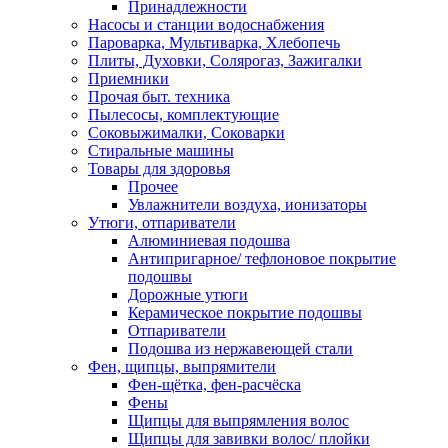
Принадлежности
Насосы и станции водоснабжения
Пароварка, Мультиварка, Хлебопечь
Плиты, Духовки, Солярогаз, Зажигалки
Приемники
Прочая быт. техника
Пылесосы, комплектующие
Соковыжималки, Соковарки
Стиральные машины
Товары для здоровья
Прочее
Увлажнители воздуха, ионизаторы
Утюги, отпариватели
Алюминиевая подошва
Антипригарное/ тефлоновое покрытие
подошвы
Дорожные утюги
Керамическое покрытие подошвы
Отпариватели
Подошва из нержавеющей стали
Фен, щипцы, выпрямители
Фен-щётка, фен-расчёска
Фены
Щипцы для выпрямления волос
Щипцы для завивки волос/ плойки