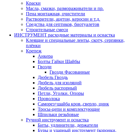
Краски
Масла, смазки, размораживатели и пр.
Пена монтажная, очистители
Растворители, ацетон, керосин и т.д.
Средства для септиков, биотуалетов
Строительные смеси
ИНСТРУМЕНТ расходные материалы и оснастка
Клеящие и специальные ленты, скотч, серпянки,
плёнки
Крепеж
Анкера
Болты Гайки Шайбы
Гвозди
Гвозди Фасованные
Дюбель Гвоздь
Дюбель для изоляций
Дюбель распорный
Петли, Уголки. Опоры
Проволока
Саморез+шайба кров.,сверло, цинк
Тросы-цепи и комплектующие
Шпильки резьбовые
Ручной инструмент и оснастка
Биты, удлинители, держатели
Буры и ударный инструмент (коронки,