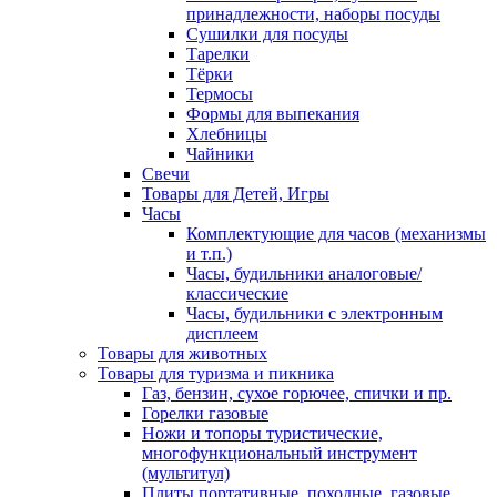
принадлежности, наборы посуды
Сушилки для посуды
Тарелки
Тёрки
Термосы
Формы для выпекания
Хлебницы
Чайники
Свечи
Товары для Детей, Игры
Часы
Комплектующие для часов (механизмы
и т.п.)
Часы, будильники аналоговые/
классические
Часы, будильники с электронным
дисплеем
Товары для животных
Товары для туризма и пикника
Газ, бензин, сухое горючее, спички и пр.
Горелки газовые
Ножи и топоры туристические,
многофункциональный инструмент
(мультитул)
Плиты портативные, походные, газовые