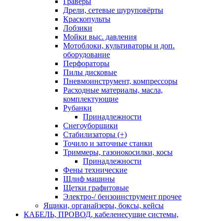
Граверы
Дрели, сетевые шуруповёрты
Краскопульты
Лобзики
Мойки выс. давления
Мотоблоки, культиваторы и доп.
оборудование
Перфораторы
Пилы дисковые
Пневмоинструмент, компрессоры
Расходные материалы, масла,
комплектующие
Рубанки
Принадлежности
Снегоуборщики
Стабилизаторы (+)
Точило и заточные станки
Триммеры, газонокосилки, косы
Принадлежности
Фены технические
Шлиф машины
Щетки графитовые
Электро-/ бензоинструмент прочее
Ящики, органайзеры, боксы, кейсы
КАБЕЛЬ, ПРОВОД, кабеленесущие системы,