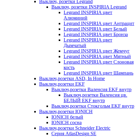
Выключ, розетки Legrand
Выключ, розетки INSPIRIA Legrand
Legrand INSPIRIA цвет
Алюминий
Legrand INSPIRIA цвет Антрацит
Legrand INSPIRIA цвет Белый
Legrand INSPIRIA цвет Бронза
Legrand INSPIRIA цвет
Дымчатый
Legrand INSPIRIA цвет Жемчуг
Legrand INSPIRIA цвет Мятный
Legrand INSPIRIA цвет Слоновая
кость
Legrand INSPIRIA цвет Шампань
Выключ,розетки ASD, In Home
Выключ,розетки EKF
Выключ,розетки Валенсия EKF внутр
Выключ,розетки Валенсия цв.
БЕЛЫЙ EKF внутр
Выключ,розетки Стокгольм EKF внутр
Выключ,розетки IONICH
IONICH белый
IONICH сосна
Выключ,розетки Schneider Electric
Серия AtlasDesign SE