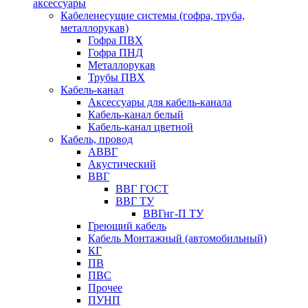
аксессуары
Кабеленесущие системы (гофра, труба,
металлорукав)
Гофра ПВХ
Гофра ПНД
Металлорукав
Трубы ПВХ
Кабель-канал
Аксессуары для кабель-канала
Кабель-канал белый
Кабель-канал цветной
Кабель, провод
АВВГ
Акустический
ВВГ
ВВГ ГОСТ
ВВГ ТУ
ВВГнг-П ТУ
Греющий кабель
Кабель Монтажный (автомобильный)
КГ
ПВ
ПВС
Прочее
ПУНП