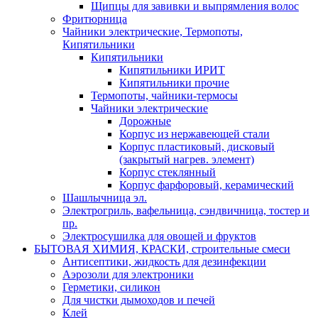
Щипцы для завивки и выпрямления волос
Фритюрница
Чайники электрические, Термопоты,
Кипятильники
Кипятильники
Кипятильники ИРИТ
Кипятильники прочие
Термопоты, чайники-термосы
Чайники электрические
Дорожные
Корпус из нержавеющей стали
Корпус пластиковый, дисковый
(закрытый нагрев. элемент)
Корпус стеклянный
Корпус фарфоровый, керамический
Шашлычница эл.
Электрогриль, вафельница, сэндвичница, тостер и
пр.
Электросушилка для овощей и фруктов
БЫТОВАЯ ХИМИЯ, КРАСКИ, строительные смеси
Антисептики, жидкость для дезинфекции
Аэрозоли для электроники
Герметики, силикон
Для чистки дымоходов и печей
Клей