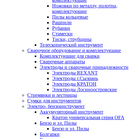
комплектующие
Ножовки по металлу, полотна,
комплектующие
Пилы кольцевые
Рашпили
Рубанки
Стамески
Тиски, струбцины
Телескопический инструмент
Сварочное оборудование и комплектующие
Комплектующие для сварки
Сварочные аппараты
Электроды и сварочные принадлежности
Электроды REXANT
Электроды г.Сызрань
Электроды КРАТОН
Электроды Лосиноостровские
Стремянки и лестницы
Сумки для инструментов
Электро- бензоинструмент
Аккумуляторный инструмент
Кратон универсальная серия OFA
Бензо и эл. Пилы
Бензо и эл. Пилы
Болгарки