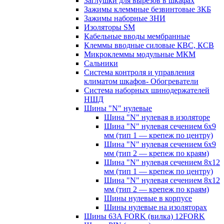
Заглушки для вырезов в шкафах
Зажимы клеммные безвинтовые ЗКБ
Зажимы наборные ЗНИ
Изоляторы SM
Кабельные вводы мембранные
Клеммы вводные силовые КВС, КСВ
Микроклеммы модульные МКМ
Сальники
Система контроля и управления
климатом шкафов- Обогреватели
Система наборных шинодержателей
НШД
Шины "N" нулевые
Шина "N" нулевая в изоляторе
Шина "N" нулевая сечением 6х9
мм (тип 1 — крепеж по центру)
Шина "N" нулевая сечением 6х9
мм (тип 2 — крепеж по краям)
Шина "N" нулевая сечением 8х12
мм (тип 1 — крепеж по центру)
Шина "N" нулевая сечением 8х12
мм (тип 2 — крепеж по краям)
Шины нулевые в корпусе
Шины нулевые на изоляторах
Шины 63A FORK (вилка) 12FORK