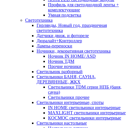
Профиль для светодиодной ленты +
комплектующие
Умная подсветка
Светотехника
Гирлянды, Новый год, праздничная
светотехника
Датчики движ. и фотореле
Дюралайт+Контроллер
Лампы-переноски
Ночники, декоративная светотехника
Ночник IN HOME/ ASD
Ночник ТДМ
Прочие ночники
Светильник разборный
Светильники БАНЯ, САУНА,
ДЕРЕВЯННЫЕ, ЖКХ
Светильники TDM серии НПБ (баня,
сауна)
Светильники прочие
Светильники интерьерные, споты
IN HOME светильники интерьерные
MAXLIGHT светильники интерьерные
КОСМОС светильники интерьерные
Светильники настольные