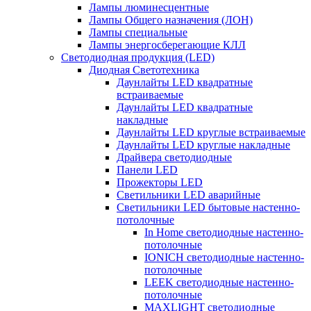
Лампы люминесцентные
Лампы Общего назначения (ЛОН)
Лампы специальные
Лампы энергосберегающие КЛЛ
Светодиодная продукция (LED)
Диодная Светотехника
Даунлайты LED квадратные
встраиваемые
Даунлайты LED квадратные
накладные
Даунлайты LED круглые встраиваемые
Даунлайты LED круглые накладные
Драйвера светодиодные
Панели LED
Прожекторы LED
Светильники LED аварийные
Светильники LED бытовые настенно-
потолочные
In Home светодиодные настенно-
потолочные
IONICH светодиодные настенно-
потолочные
LEEK светодиодные настенно-
потолочные
MAXLIGHT светодиодные