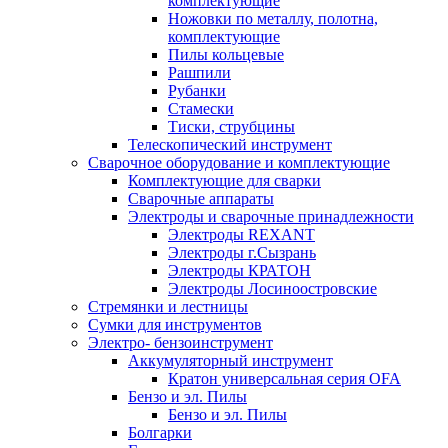
комплектующие
Ножовки по металлу, полотна,
комплектующие
Пилы кольцевые
Рашпили
Рубанки
Стамески
Тиски, струбцины
Телескопический инструмент
Сварочное оборудование и комплектующие
Комплектующие для сварки
Сварочные аппараты
Электроды и сварочные принадлежности
Электроды REXANT
Электроды г.Сызрань
Электроды КРАТОН
Электроды Лосиноостровские
Стремянки и лестницы
Сумки для инструментов
Электро- бензоинструмент
Аккумуляторный инструмент
Кратон универсальная серия OFA
Бензо и эл. Пилы
Бензо и эл. Пилы
Болгарки