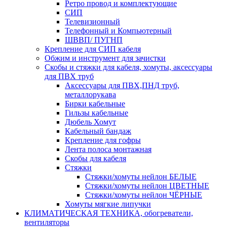
Ретро провод и комплектующие
СИП
Телевизионный
Телефонный и Компьютерный
ШВВП/ ПУГНП
Крепление для СИП кабеля
Обжим и инструмент для зачистки
Скобы и стяжки для кабеля, хомуты, аксессуары
для ПВХ труб
Аксессуары для ПВХ,ПНД труб,
металлорукава
Бирки кабельные
Гильзы кабельные
Дюбель Хомут
Кабельный бандаж
Крепление для гофры
Лента полоса монтажная
Скобы для кабеля
Стяжки
Стяжки/хомуты нейлон БЕЛЫЕ
Стяжки/хомуты нейлон ЦВЕТНЫЕ
Стяжки/хомуты нейлон ЧЁРНЫЕ
Хомуты мягкие липучки
КЛИМАТИЧЕСКАЯ ТЕХНИКА, обогреватели,
вентиляторы