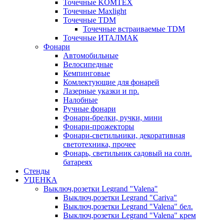
Точечные KOMTEX
Точечные Maxlight
Точечные TDM
Точечные встраиваемые TDM
Точечные ИТАЛМАК
Фонари
Автомобильные
Велосипедные
Кемпинговые
Комлектующие для фонарей
Лазерные указки и пр.
Налобные
Ручные фонари
Фонари-брелки, ручки, мини
Фонари-прожекторы
Фонари-светильники, декоративная
светотехника, прочее
Фонарь, светильник садовый на солн.
батареях
Стенды
УЦЕНКА
Выключ,розетки Legrand "Valena"
Выключ,розетки Legrand "Cariva"
Выключ,розетки Legrand "Valena" бел.
Выключ,розетки Legrand "Valena" крем