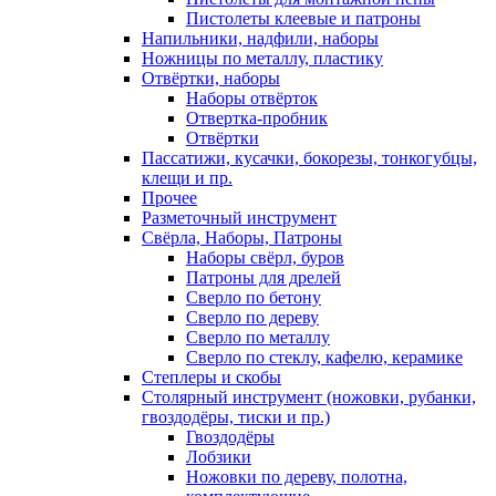
Пистолеты клеевые и патроны
Напильники, надфили, наборы
Ножницы по металлу, пластику
Отвёртки, наборы
Наборы отвёрток
Отвертка-пробник
Отвёртки
Пассатижи, кусачки, бокорезы, тонкогубцы,
клещи и пр.
Прочее
Разметочный инструмент
Свёрла, Наборы, Патроны
Наборы свёрл, буров
Патроны для дрелей
Сверло по бетону
Сверло по дереву
Сверло по металлу
Сверло по стеклу, кафелю, керамике
Степлеры и скобы
Столярный инструмент (ножовки, рубанки,
гвоздодёры, тиски и пр.)
Гвоздодёры
Лобзики
Ножовки по дереву, полотна,