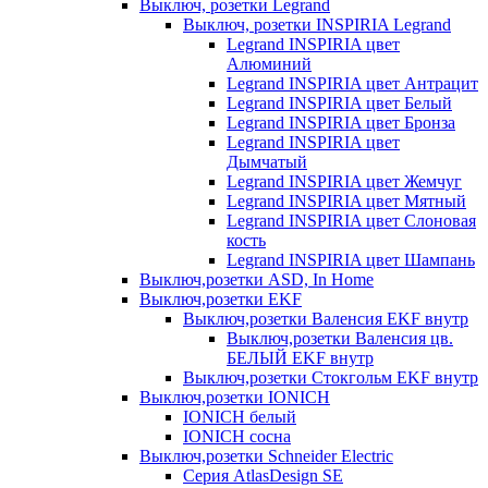
Выключ, розетки Legrand
Выключ, розетки INSPIRIA Legrand
Legrand INSPIRIA цвет
Алюминий
Legrand INSPIRIA цвет Антрацит
Legrand INSPIRIA цвет Белый
Legrand INSPIRIA цвет Бронза
Legrand INSPIRIA цвет
Дымчатый
Legrand INSPIRIA цвет Жемчуг
Legrand INSPIRIA цвет Мятный
Legrand INSPIRIA цвет Слоновая
кость
Legrand INSPIRIA цвет Шампань
Выключ,розетки ASD, In Home
Выключ,розетки EKF
Выключ,розетки Валенсия EKF внутр
Выключ,розетки Валенсия цв.
БЕЛЫЙ EKF внутр
Выключ,розетки Стокгольм EKF внутр
Выключ,розетки IONICH
IONICH белый
IONICH сосна
Выключ,розетки Schneider Electric
Серия AtlasDesign SE