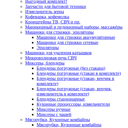
Выгодный комплект!
Запчасти для бытовой техники
Измельчитель зерна
Кофеварка, кофемолка
Кронштейны ТВ, СВЧ и пр.
Маникюрный и педикюрный наборы, массажёры
Машинки для стрижки, эпиляторы
Машинки для стрижки аккумуляторные
Машинки для стрижки сетевые
Эпиляторы
Машинки для удаления катышков
Микроволновая печь СВЧ
Миксеры, блендеры
Блендеры погружные (без стакана)
Блендеры погружные (стакан в комплекте)
Блендеры погружные (стакан, венчик в
комплекте)
Блендеры погружные (стакан, венчик,
измельчитель в комплекте)
Блендеры стационарные
Кухонные процессоры, измельчители
Миксеры ручные
Миксеры с чашей
Мясорубки, Кухонные комбайны
Мясорубки, Кухонные комбайны