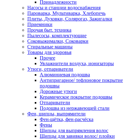
Принадлежности
Насосы и станции водоснабжения
Пароварка, Мультиварка, Хлебопечь
Плиты, Духовки, Солярогаз, Зажигалки
Приемники
Прочая быт. техника
Пылесосы, комплектующие
Соковыжималки, Соковарки
Стиральные машины
Товары для здоровья
Прочее
Увлажнители воздуха, ионизаторы
Утюги, отпариватели
Алюминиевая подошва
Антипригарное/ тефлоновое покрытие
подошвы
Дорожные утюги
Керамическое покрытие подошвы
Отпариватели
Подошва из нержавеющей стали
Фен, щипцы, выпрямители
Фен-щётка, фен-расчёска
Фены
Щипцы для выпрямления волос
Щипцы для завивки волос/ плойки