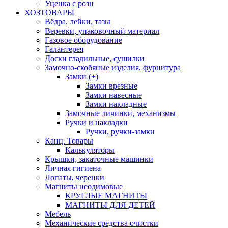
Уценка с розн
ХОЗТОВАРЫ
Вёдра, лейки, тазы
Веревки, упаковочный материал
Газовое оборудование
Галантерея
Доски гладильные, сушилки
Замочно-скобяные изделия, фурнитура
Замки (+)
Замки врезные
Замки навесные
Замки накладные
Замочные личинки, механизмы
Ручки и накладки
Ручки, ручки-замки
Канц. Товары
Калькуляторы
Крышки, закаточные машинки
Личная гигиена
Лопаты, черенки
Магниты неодимовые
КРУГЛЫЕ МАГНИТЫ
МАГНИТЫ ДЛЯ ДЕТЕЙ
Мебель
Механические средства очистки