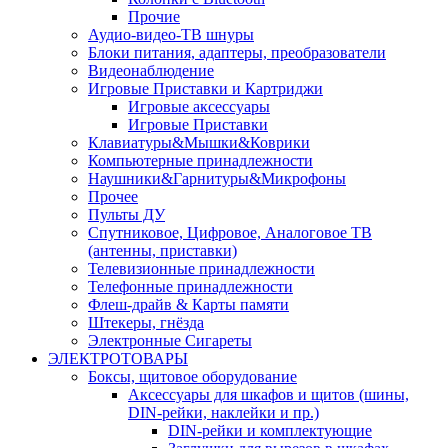
Прочие
Аудио-видео-ТВ шнуры
Блоки питания, адаптеры, преобразователи
Видеонаблюдение
Игровые Приставки и Картриджи
Игровые аксессуары
Игровые Приставки
Клавиатуры&Мышки&Коврики
Компьютерные принадлежности
Наушники&Гарнитуры&Микрофоны
Прочее
Пульты ДУ
Спутниковое, Цифровое, Аналоговое ТВ
(антенны, приставки)
Телевизионные принадлежности
Телефонные принадлежности
Флеш-драйв & Карты памяти
Штекеры, гнёзда
Электронные Сигареты
ЭЛЕКТРОТОВАРЫ
Боксы, щитовое оборудование
Аксессуары для шкафов и щитов (шины,
DIN-рейки, наклейки и пр.)
DIN-рейки и комплектующие