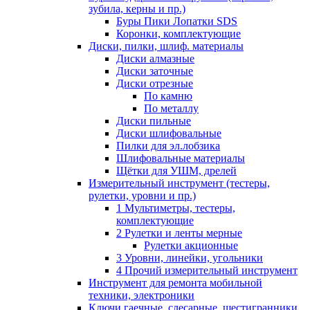
зубила, керны и пр.)
Буры Пики Лопатки SDS
Коронки, комплектующие
Диски, пилки, шлиф. материалы
Диски алмазные
Диски заточные
Диски отрезные
По камню
По металлу
Диски пильные
Диски шлифовальные
Пилки для эл.лобзика
Шлифовальные материалы
Щётки для УШМ, дрелей
Измерительный инструмент (тестеры,
рулетки, уровни и пр.)
1 Мультиметры, тестеры,
комплектующие
2 Рулетки и ленты мерные
Рулетки акционные
3 Уровни, линейки, угольники
4 Прочий измерительный инструмент
Инструмент для ремонта мобильной
техники, электроники
Ключи гаечные, слесарные, шестигранники,