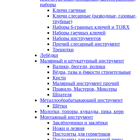
наборы
Ключи гаечные
Ключи слесарные (разводные, газовые,
трубные)
Наборы 6-гранных ключей и TORX
Наборы гаечных ключей
Наборы инструментов
Прочий слесарный инструмент
Трещотки
Лебёдки
Малярный и штукатурный инструмент
Валики, бюгели, ролики
Вёдра, тазы и ёмкости строительные
Кисти
Малярный инструмент прочий
Правило, Мастерок, Миксеры
Шпателя
Металлообрабатывающий инструмент
Щётки
Молотки, топоры, кувалды, пика, керн
Монтажный инструмент
Заклёпочники и заклёпки
Ножи и лезвия
Пистолеты для герметиков
Пистолеты для монтажной пены