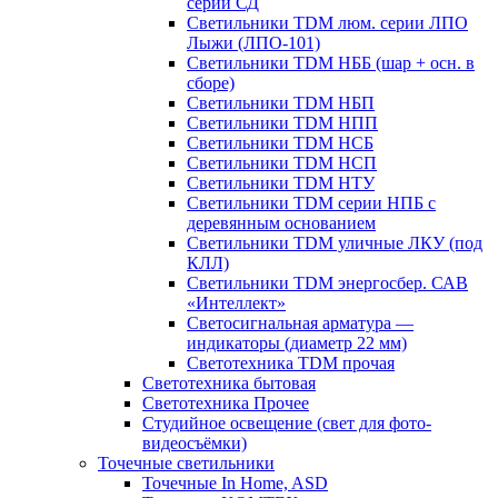
серии СД
Светильники TDM люм. серии ЛПО
Лыжи (ЛПО-101)
Светильники TDM НББ (шар + осн. в
сборе)
Светильники TDM НБП
Светильники TDM НПП
Светильники TDM НСБ
Светильники TDM НСП
Светильники TDM НТУ
Светильники TDM серии НПБ с
деревянным основанием
Светильники TDM уличные ЛКУ (под
КЛЛ)
Светильники TDM энергосбер. САВ
«Интеллект»
Светосигнальная арматура —
индикаторы (диаметр 22 мм)
Светотехника TDM прочая
Светотехника бытовая
Светотехника Прочее
Студийное освещение (свет для фото-
видеосъёмки)
Точечные светильники
Точечные In Home, ASD