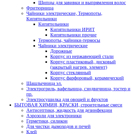
Щипцы для завивки и выпрямления волос
Фритюрница
Чайники электрические, Термопоты,
Кипятильники
Кипятильники
Кипятильники ИРИТ
Кипятильники прочие
Термопоты, чайники-термосы
Чайники электрические
Дорожные
Корпус из нержавеющей стали
Корпус пластиковый, дисковый
(закрытый нагрев. элемент)
Корпус стеклянный
Корпус фарфоровый, керамический
Шашлычница эл.
Электрогриль, вафельница, сэндвичница, тостер и
пр.
Электросушилка для овощей и фруктов
БЫТОВАЯ ХИМИЯ, КРАСКИ, строительные смеси
Антисептики, жидкость для дезинфекции
Аэрозоли для электроники
Герметики, силикон
Для чистки дымоходов и печей
Клей