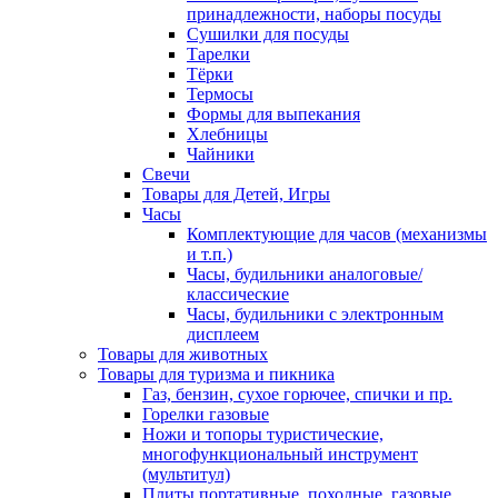
принадлежности, наборы посуды
Сушилки для посуды
Тарелки
Тёрки
Термосы
Формы для выпекания
Хлебницы
Чайники
Свечи
Товары для Детей, Игры
Часы
Комплектующие для часов (механизмы
и т.п.)
Часы, будильники аналоговые/
классические
Часы, будильники с электронным
дисплеем
Товары для животных
Товары для туризма и пикника
Газ, бензин, сухое горючее, спички и пр.
Горелки газовые
Ножи и топоры туристические,
многофункциональный инструмент
(мультитул)
Плиты портативные, походные, газовые