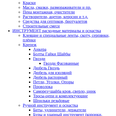
Краски
Масла, смазки, размораживатели и пр.
Пена монтажная, очистители
Растворители, ацетон, керосин и т.д.
Средства для септиков, биотуалетов
Строительные смеси
ИНСТРУМЕНТ расходные материалы и оснастка
Клеящие и специальные ленты, скотч, серпянки,
плёнки
Крепеж
Анкера
Болты Гайки Шайбы
Гвозди
Гвозди Фасованные
Дюбель Гвоздь
Дюбель для изоляций
Дюбель распорный
Петли, Уголки. Опоры
Проволока
Саморез+шайба кров.,сверло, цинк
Тросы-цепи и комплектующие
Шпильки резьбовые
Ручной инструмент и оснастка
Биты, удлинители, держатели
Буры и ударный инструмент (коронки,