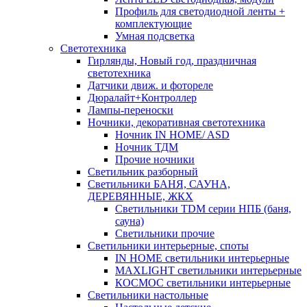
Профиль для светодиодной ленты +
комплектующие
Умная подсветка
Светотехника
Гирлянды, Новый год, праздничная
светотехника
Датчики движ. и фотореле
Дюралайт+Контроллер
Лампы-переноски
Ночники, декоративная светотехника
Ночник IN HOME/ ASD
Ночник ТДМ
Прочие ночники
Светильник разборный
Светильники БАНЯ, САУНА,
ДЕРЕВЯННЫЕ, ЖКХ
Светильники TDM серии НПБ (баня,
сауна)
Светильники прочие
Светильники интерьерные, споты
IN HOME светильники интерьерные
MAXLIGHT светильники интерьерные
КОСМОС светильники интерьерные
Светильники настольные