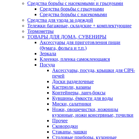
Средства борьбы с насекомыми и грызунами
Средства борьбы с грызунами
Средства борьбы с насекомыми
Средства для ухода за одеждой
Тележки багажные, складские + комплектующие
Термометры
ТОВАРЫ ДЛЯ ДОМА, СУВЕНИРЫ
Аксессуары для приготовления пищи
(бумага, фольга и т.п.)
Зеркала
Клеенки, пленка самоклеющаяся
Посуда
Аксессуары, посуда, крышки для СВЧ-
печей
Доски разделочные
Кастрюли, казаны
Контейнеры, ланч-боксы
Кувшины, ёмкости для воды
Миски, салатники
Ножи, овощечистки, ножницы
кухонные, ножи консервные, точилки
Прочее
Сковородки
Стаканы, чашки
Столовые приборы, кухонные