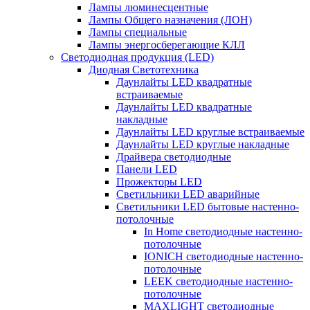
Лампы люминесцентные
Лампы Общего назначения (ЛОН)
Лампы специальные
Лампы энергосберегающие КЛЛ
Светодиодная продукция (LED)
Диодная Светотехника
Даунлайты LED квадратные
встраиваемые
Даунлайты LED квадратные
накладные
Даунлайты LED круглые встраиваемые
Даунлайты LED круглые накладные
Драйвера светодиодные
Панели LED
Прожекторы LED
Светильники LED аварийные
Светильники LED бытовые настенно-
потолочные
In Home светодиодные настенно-
потолочные
IONICH светодиодные настенно-
потолочные
LEEK светодиодные настенно-
потолочные
MAXLIGHT светодиодные