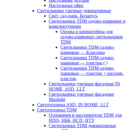
Настольные детские
Настольные офис
Светильники уличные декоративные
Свет. сад-парк. Беларусь
Светильники TDM садово-парковые и
комплектующие
Опоры и кронштейны для
садово-парковых светильников
TDM
Светильники TDM садово-
парковые — Классика
Светильники TDM садово-
парковые — пластик ( )
Светильники TDM садово-
парковые — пластик + рассеив.
пластик
Светильники уличные фасадные IN
HOME, ASD, LLT
Светильники уличные фасадные
Maxlight
Светотехника ASD, IN HOME, LLT
Светотехника TDM
Основания и рассеиватели TDM для
НПО, НББ, НСП, НТУ
Светильники TDM декоративные