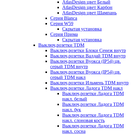
AtlasDesign цвет Белый
AtlasDesign цвет Карбон
AtlasDesign цвет Шампань
Серия Blanca
Серия W59
Скрытая установка
Серия Прима
Скрытая установка
Выключ,розетки TDM
Выключ,розетки Блоки Сенеж внутр
Выключ,розетки Валдай TDM внутр
Выключ,розетки Вуокса (IP54) цв.
серый TDM внутр
Выключ,розетки Вуокса (IP54) цв.
серый TDM накл
Выключ,розетки Ильмень TDM внутр
Выключ,розетки Ладога TDM накл
Выключ,розетки Ладога TDM
накл. белый
Выключ,розетки Ладога TDM
накл. бук
Выключ,розетки Ладога TDM
накл. слоновая кость
Выключ,розетки Ладога TDM
накл. сосна