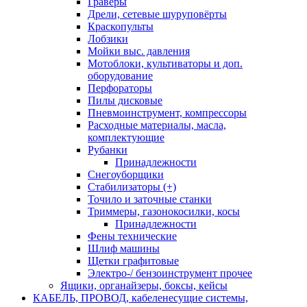
Граверы
Дрели, сетевые шуруповёрты
Краскопульты
Лобзики
Мойки выс. давления
Мотоблоки, культиваторы и доп.
оборудование
Перфораторы
Пилы дисковые
Пневмоинструмент, компрессоры
Расходные материалы, масла,
комплектующие
Рубанки
Принадлежности
Снегоуборщики
Стабилизаторы (+)
Точило и заточные станки
Триммеры, газонокосилки, косы
Принадлежности
Фены технические
Шлиф машины
Щетки графитовые
Электро-/ бензоинструмент прочее
Ящики, органайзеры, боксы, кейсы
КАБЕЛЬ, ПРОВОД, кабеленесущие системы,