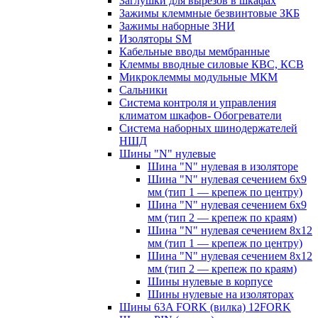
Заглушки для вырезов в шкафах
Зажимы клеммные безвинтовые ЗКБ
Зажимы наборные ЗНИ
Изоляторы SM
Кабельные вводы мембранные
Клеммы вводные силовые КВС, КСВ
Микроклеммы модульные МКМ
Сальники
Система контроля и управления
климатом шкафов- Обогреватели
Система наборных шинодержателей
НШД
Шины "N" нулевые
Шина "N" нулевая в изоляторе
Шина "N" нулевая сечением 6х9
мм (тип 1 — крепеж по центру)
Шина "N" нулевая сечением 6х9
мм (тип 2 — крепеж по краям)
Шина "N" нулевая сечением 8х12
мм (тип 1 — крепеж по центру)
Шина "N" нулевая сечением 8х12
мм (тип 2 — крепеж по краям)
Шины нулевые в корпусе
Шины нулевые на изоляторах
Шины 63A FORK (вилка) 12FORK