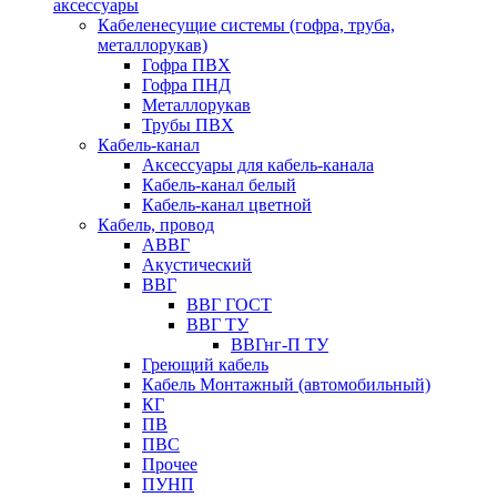
аксессуары
Кабеленесущие системы (гофра, труба,
металлорукав)
Гофра ПВХ
Гофра ПНД
Металлорукав
Трубы ПВХ
Кабель-канал
Аксессуары для кабель-канала
Кабель-канал белый
Кабель-канал цветной
Кабель, провод
АВВГ
Акустический
ВВГ
ВВГ ГОСТ
ВВГ ТУ
ВВГнг-П ТУ
Греющий кабель
Кабель Монтажный (автомобильный)
КГ
ПВ
ПВС
Прочее
ПУНП