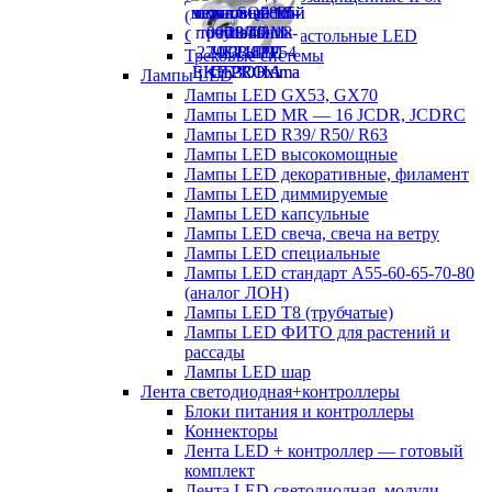
(аналог ЛСП)
Светильники настольные LED
Трековые системы
Лампы LED
Лампы LED GX53, GX70
Лампы LED MR — 16 JCDR, JCDRC
Лампы LED R39/ R50/ R63
Лампы LED высокомощные
Лампы LED декоративные, филамент
Лампы LED диммируемые
Лампы LED капсульные
Лампы LED свеча, свеча на ветру
Лампы LED специальные
Лампы LED стандарт А55-60-65-70-80
(аналог ЛОН)
Лампы LED Т8 (трубчатые)
Лампы LED ФИТО для растений и
рассады
Лампы LED шар
Лента светодиодная+контроллеры
Блоки питания и контроллеры
Коннекторы
Лента LED + контроллер — готовый
комплект
Лента LED светодиодная, модули