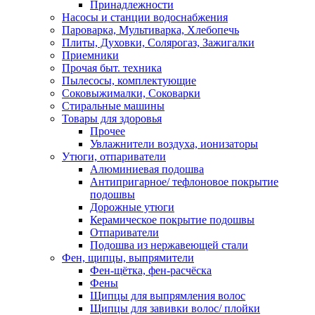
Принадлежности
Насосы и станции водоснабжения
Пароварка, Мультиварка, Хлебопечь
Плиты, Духовки, Солярогаз, Зажигалки
Приемники
Прочая быт. техника
Пылесосы, комплектующие
Соковыжималки, Соковарки
Стиральные машины
Товары для здоровья
Прочее
Увлажнители воздуха, ионизаторы
Утюги, отпариватели
Алюминиевая подошва
Антипригарное/ тефлоновое покрытие
подошвы
Дорожные утюги
Керамическое покрытие подошвы
Отпариватели
Подошва из нержавеющей стали
Фен, щипцы, выпрямители
Фен-щётка, фен-расчёска
Фены
Щипцы для выпрямления волос
Щипцы для завивки волос/ плойки