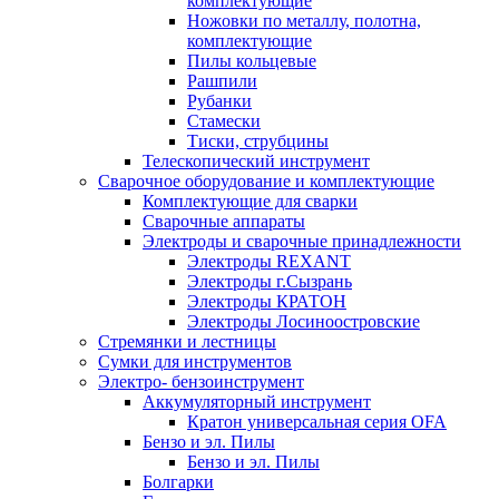
комплектующие
Ножовки по металлу, полотна,
комплектующие
Пилы кольцевые
Рашпили
Рубанки
Стамески
Тиски, струбцины
Телескопический инструмент
Сварочное оборудование и комплектующие
Комплектующие для сварки
Сварочные аппараты
Электроды и сварочные принадлежности
Электроды REXANT
Электроды г.Сызрань
Электроды КРАТОН
Электроды Лосиноостровские
Стремянки и лестницы
Сумки для инструментов
Электро- бензоинструмент
Аккумуляторный инструмент
Кратон универсальная серия OFA
Бензо и эл. Пилы
Бензо и эл. Пилы
Болгарки