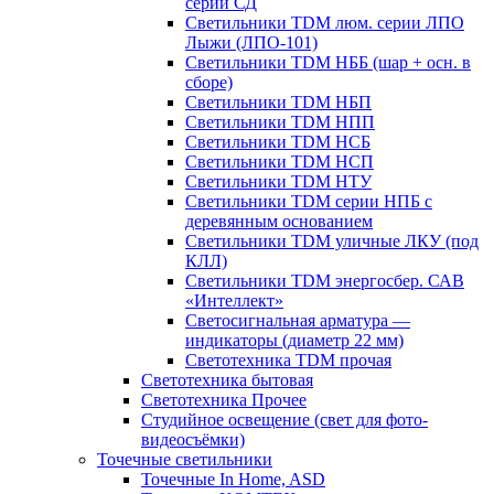
серии СД
Светильники TDM люм. серии ЛПО
Лыжи (ЛПО-101)
Светильники TDM НББ (шар + осн. в
сборе)
Светильники TDM НБП
Светильники TDM НПП
Светильники TDM НСБ
Светильники TDM НСП
Светильники TDM НТУ
Светильники TDM серии НПБ с
деревянным основанием
Светильники TDM уличные ЛКУ (под
КЛЛ)
Светильники TDM энергосбер. САВ
«Интеллект»
Светосигнальная арматура —
индикаторы (диаметр 22 мм)
Светотехника TDM прочая
Светотехника бытовая
Светотехника Прочее
Студийное освещение (свет для фото-
видеосъёмки)
Точечные светильники
Точечные In Home, ASD