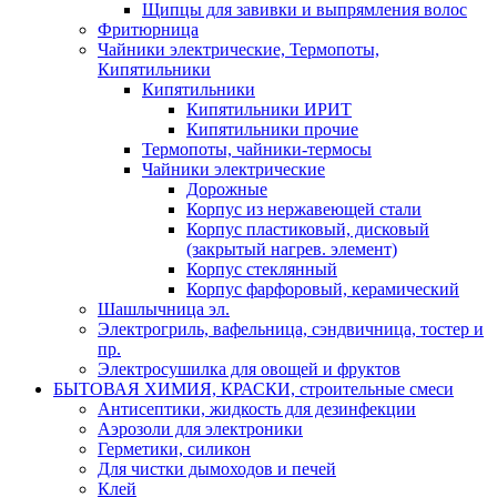
Щипцы для завивки и выпрямления волос
Фритюрница
Чайники электрические, Термопоты,
Кипятильники
Кипятильники
Кипятильники ИРИТ
Кипятильники прочие
Термопоты, чайники-термосы
Чайники электрические
Дорожные
Корпус из нержавеющей стали
Корпус пластиковый, дисковый
(закрытый нагрев. элемент)
Корпус стеклянный
Корпус фарфоровый, керамический
Шашлычница эл.
Электрогриль, вафельница, сэндвичница, тостер и
пр.
Электросушилка для овощей и фруктов
БЫТОВАЯ ХИМИЯ, КРАСКИ, строительные смеси
Антисептики, жидкость для дезинфекции
Аэрозоли для электроники
Герметики, силикон
Для чистки дымоходов и печей
Клей