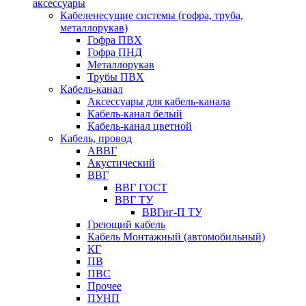
аксессуары
Кабеленесущие системы (гофра, труба,
металлорукав)
Гофра ПВХ
Гофра ПНД
Металлорукав
Трубы ПВХ
Кабель-канал
Аксессуары для кабель-канала
Кабель-канал белый
Кабель-канал цветной
Кабель, провод
АВВГ
Акустический
ВВГ
ВВГ ГОСТ
ВВГ ТУ
ВВГнг-П ТУ
Греющий кабель
Кабель Монтажный (автомобильный)
КГ
ПВ
ПВС
Прочее
ПУНП