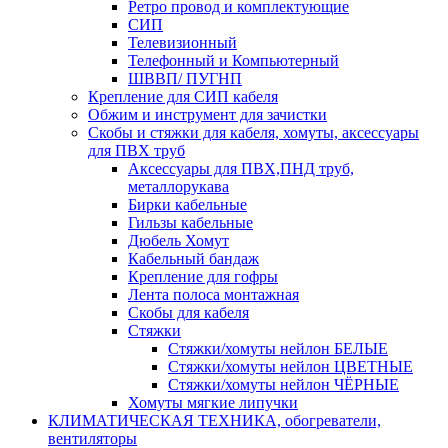
Ретро провод и комплектующие
СИП
Телевизионный
Телефонный и Компьютерный
ШВВП/ ПУГНП
Крепление для СИП кабеля
Обжим и инструмент для зачистки
Скобы и стяжки для кабеля, хомуты, аксессуары
для ПВХ труб
Аксессуары для ПВХ,ПНД труб,
металлорукава
Бирки кабельные
Гильзы кабельные
Дюбель Хомут
Кабельный бандаж
Крепление для гофры
Лента полоса монтажная
Скобы для кабеля
Стяжки
Стяжки/хомуты нейлон БЕЛЫЕ
Стяжки/хомуты нейлон ЦВЕТНЫЕ
Стяжки/хомуты нейлон ЧЁРНЫЕ
Хомуты мягкие липучки
КЛИМАТИЧЕСКАЯ ТЕХНИКА, обогреватели,
вентиляторы