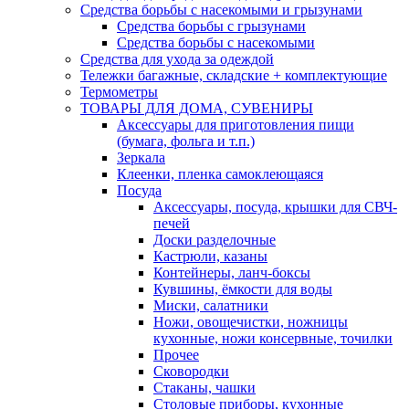
Средства борьбы с насекомыми и грызунами
Средства борьбы с грызунами
Средства борьбы с насекомыми
Средства для ухода за одеждой
Тележки багажные, складские + комплектующие
Термометры
ТОВАРЫ ДЛЯ ДОМА, СУВЕНИРЫ
Аксессуары для приготовления пищи
(бумага, фольга и т.п.)
Зеркала
Клеенки, пленка самоклеющаяся
Посуда
Аксессуары, посуда, крышки для СВЧ-
печей
Доски разделочные
Кастрюли, казаны
Контейнеры, ланч-боксы
Кувшины, ёмкости для воды
Миски, салатники
Ножи, овощечистки, ножницы
кухонные, ножи консервные, точилки
Прочее
Сковородки
Стаканы, чашки
Столовые приборы, кухонные