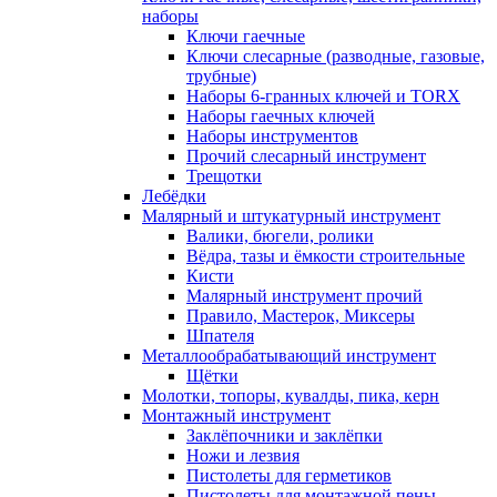
наборы
Ключи гаечные
Ключи слесарные (разводные, газовые,
трубные)
Наборы 6-гранных ключей и TORX
Наборы гаечных ключей
Наборы инструментов
Прочий слесарный инструмент
Трещотки
Лебёдки
Малярный и штукатурный инструмент
Валики, бюгели, ролики
Вёдра, тазы и ёмкости строительные
Кисти
Малярный инструмент прочий
Правило, Мастерок, Миксеры
Шпателя
Металлообрабатывающий инструмент
Щётки
Молотки, топоры, кувалды, пика, керн
Монтажный инструмент
Заклёпочники и заклёпки
Ножи и лезвия
Пистолеты для герметиков
Пистолеты для монтажной пены