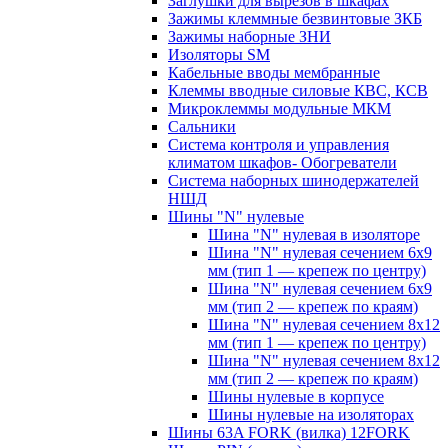
Заглушки для вырезов в шкафах
Зажимы клеммные безвинтовые ЗКБ
Зажимы наборные ЗНИ
Изоляторы SM
Кабельные вводы мембранные
Клеммы вводные силовые КВС, КСВ
Микроклеммы модульные МКМ
Сальники
Система контроля и управления
климатом шкафов- Обогреватели
Система наборных шинодержателей
НШД
Шины "N" нулевые
Шина "N" нулевая в изоляторе
Шина "N" нулевая сечением 6х9
мм (тип 1 — крепеж по центру)
Шина "N" нулевая сечением 6х9
мм (тип 2 — крепеж по краям)
Шина "N" нулевая сечением 8х12
мм (тип 1 — крепеж по центру)
Шина "N" нулевая сечением 8х12
мм (тип 2 — крепеж по краям)
Шины нулевые в корпусе
Шины нулевые на изоляторах
Шины 63A FORK (вилка) 12FORK