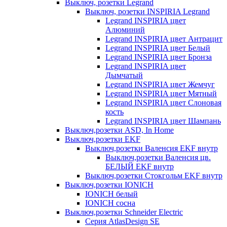
Выключ, розетки Legrand
Выключ, розетки INSPIRIA Legrand
Legrand INSPIRIA цвет
Алюминий
Legrand INSPIRIA цвет Антрацит
Legrand INSPIRIA цвет Белый
Legrand INSPIRIA цвет Бронза
Legrand INSPIRIA цвет
Дымчатый
Legrand INSPIRIA цвет Жемчуг
Legrand INSPIRIA цвет Мятный
Legrand INSPIRIA цвет Слоновая
кость
Legrand INSPIRIA цвет Шампань
Выключ,розетки ASD, In Home
Выключ,розетки EKF
Выключ,розетки Валенсия EKF внутр
Выключ,розетки Валенсия цв.
БЕЛЫЙ EKF внутр
Выключ,розетки Стокгольм EKF внутр
Выключ,розетки IONICH
IONICH белый
IONICH сосна
Выключ,розетки Schneider Electric
Серия AtlasDesign SE