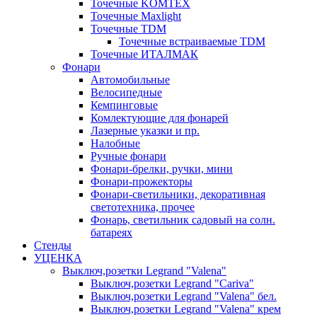
Точечные KOMTEX
Точечные Maxlight
Точечные TDM
Точечные встраиваемые TDM
Точечные ИТАЛМАК
Фонари
Автомобильные
Велосипедные
Кемпинговые
Комлектующие для фонарей
Лазерные указки и пр.
Налобные
Ручные фонари
Фонари-брелки, ручки, мини
Фонари-прожекторы
Фонари-светильники, декоративная
светотехника, прочее
Фонарь, светильник садовый на солн.
батареях
Стенды
УЦЕНКА
Выключ,розетки Legrand "Valena"
Выключ,розетки Legrand "Cariva"
Выключ,розетки Legrand "Valena" бел.
Выключ,розетки Legrand "Valena" крем