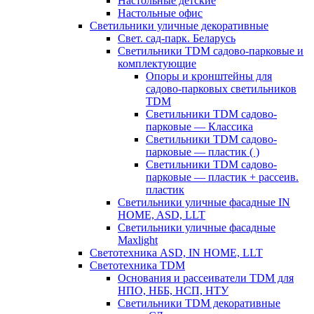
Настольные детские
Настольные офис
Светильники уличные декоративные
Свет. сад-парк. Беларусь
Светильники TDM садово-парковые и
комплектующие
Опоры и кронштейны для
садово-парковых светильников
TDM
Светильники TDM садово-
парковые — Классика
Светильники TDM садово-
парковые — пластик ( )
Светильники TDM садово-
парковые — пластик + рассеив.
пластик
Светильники уличные фасадные IN
HOME, ASD, LLT
Светильники уличные фасадные
Maxlight
Светотехника ASD, IN HOME, LLT
Светотехника TDM
Основания и рассеиватели TDM для
НПО, НББ, НСП, НТУ
Светильники TDM декоративные