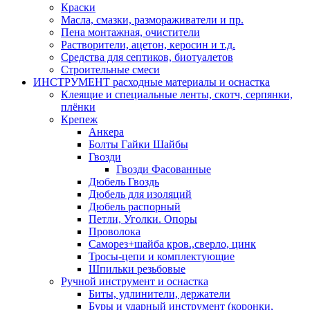
Краски
Масла, смазки, размораживатели и пр.
Пена монтажная, очистители
Растворители, ацетон, керосин и т.д.
Средства для септиков, биотуалетов
Строительные смеси
ИНСТРУМЕНТ расходные материалы и оснастка
Клеящие и специальные ленты, скотч, серпянки,
плёнки
Крепеж
Анкера
Болты Гайки Шайбы
Гвозди
Гвозди Фасованные
Дюбель Гвоздь
Дюбель для изоляций
Дюбель распорный
Петли, Уголки. Опоры
Проволока
Саморез+шайба кров.,сверло, цинк
Тросы-цепи и комплектующие
Шпильки резьбовые
Ручной инструмент и оснастка
Биты, удлинители, держатели
Буры и ударный инструмент (коронки,