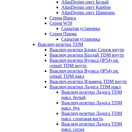
AtlasDesign цвет Белый
AtlasDesign цвет Карбон
AtlasDesign цвет Шампань
Серия Blanca
Серия W59
Скрытая установка
Серия Прима
Скрытая установка
Выключ,розетки TDM
Выключ,розетки Блоки Сенеж внутр
Выключ,розетки Валдай TDM внутр
Выключ,розетки Вуокса (IP54) цв.
серый TDM внутр
Выключ,розетки Вуокса (IP54) цв.
серый TDM накл
Выключ,розетки Ильмень TDM внутр
Выключ,розетки Ладога TDM накл
Выключ,розетки Ладога TDM
накл. белый
Выключ,розетки Ладога TDM
накл. бук
Выключ,розетки Ладога TDM
накл. слоновая кость
Выключ,розетки Ладога TDM
накл. сосна