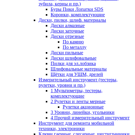
зубила, керны и пр.)
Буры Пики Лопатки SDS
Коронки, комплектующие
Диски, пилки, шлиф. материалы
Диски алмазные
Диски заточные
Диски отрезные
По камню
По металлу
Диски пильные
Диски шлифовальные
Пилки для эл.лобзика
Шлифовальные материалы
Щётки для УШМ, дрелей
Измерительный инструмент (тестеры,
рулетки, уровни и пр.)
1 Мультиметры, тестеры,
комплектующие
2 Рулетки и ленты мерные
Рулетки акционные
3 Уровни, линейки, угольники
4 Прочий измерительный инструмент
Инструмент для ремонта мобильной
техники, электроники
Ключи гаечные, слесарные, шестигранники,