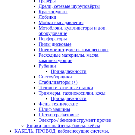
Граверы
Дрели, сетевые шуруповёрты
Краскопульты
Лобзики
Мойки выс. давления
Мотоблоки, культиваторы и доп.
оборудование
Перфораторы
Пилы дисковые
Пневмоинструмент, компрессоры
Расходные материалы, масла,
комплектующие
Рубанки
Принадлежности
Снегоуборщики
Стабилизаторы (+)
Точило и заточные станки
Триммеры, газонокосилки, косы
Принадлежности
Фены технические
Шлиф машины
Щетки графитовые
Электро-/ бензоинструмент прочее
Ящики, органайзеры, боксы, кейсы
КАБЕЛЬ, ПРОВОД, кабеленесущие системы,