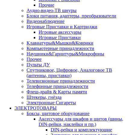
Прочие
Аудио-видео-ТВ шнуры
Блоки питания, адаптеры, преобразователи
Видеонаблюдение
Игровые Приставки и Картриджи
Игровые аксессуары
Игровые Приставки
Клавиатуры&Мышки&Коврики
Компьютерные принадлежности
Наушники&Гарнитуры&Микрофоны
Прочее
Пульты ДУ
Спутниковое, Цифровое, Аналоговое ТВ
(антенны, приставки)
Телевизионные принадлежности
Телефонные принадлежности
Флеш-драйв & Карты памяти
Штекеры, гнёзда
Электронные Сигареты
ЭЛЕКТРОТОВАРЫ
Боксы, щитовое оборудование
Аксессуары для шкафов и щитов (шины,
DIN-рейки, наклейки и пр.)
DIN-рейки и комплектующие