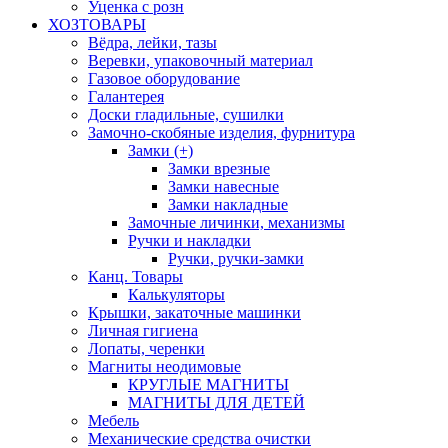
Уценка с розн
ХОЗТОВАРЫ
Вёдра, лейки, тазы
Веревки, упаковочный материал
Газовое оборудование
Галантерея
Доски гладильные, сушилки
Замочно-скобяные изделия, фурнитура
Замки (+)
Замки врезные
Замки навесные
Замки накладные
Замочные личинки, механизмы
Ручки и накладки
Ручки, ручки-замки
Канц. Товары
Калькуляторы
Крышки, закаточные машинки
Личная гигиена
Лопаты, черенки
Магниты неодимовые
КРУГЛЫЕ МАГНИТЫ
МАГНИТЫ ДЛЯ ДЕТЕЙ
Мебель
Механические средства очистки