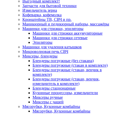
Выгодный комплект!
Запчасти для бытовой техники
Измельчитель зерна
Кофеварка, кофемолка
Кронштейны ТВ, СВЧ и пр.
Маникюрный и педикюрный наборы, массажёры
Машинки для стрижки, эпиляторы
Машинки для стрижки аккумуляторные
Машинки для стрижки сетевые
Эпиляторы
Машинки для удаления катышков
Микроволновая печь СВЧ
Миксеры, блендеры
Блендеры погружные (без стакана)
Блендеры погружные (стакан в комплекте)
Блендеры погружные (стакан, венчик в
комплекте)
Блендеры погружные (стакан, венчик,
измельчитель в комплекте)
Блендеры стационарные
Кухонные процессоры, измельчители
Миксеры ручные
Миксеры с чашей
Мясорубки, Кухонные комбайны
Мясорубки, Кухонные комбайны