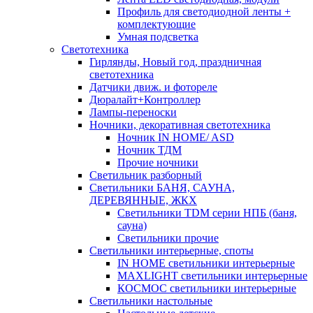
Профиль для светодиодной ленты +
комплектующие
Умная подсветка
Светотехника
Гирлянды, Новый год, праздничная
светотехника
Датчики движ. и фотореле
Дюралайт+Контроллер
Лампы-переноски
Ночники, декоративная светотехника
Ночник IN HOME/ ASD
Ночник ТДМ
Прочие ночники
Светильник разборный
Светильники БАНЯ, САУНА,
ДЕРЕВЯННЫЕ, ЖКХ
Светильники TDM серии НПБ (баня,
сауна)
Светильники прочие
Светильники интерьерные, споты
IN HOME светильники интерьерные
MAXLIGHT светильники интерьерные
КОСМОС светильники интерьерные
Светильники настольные