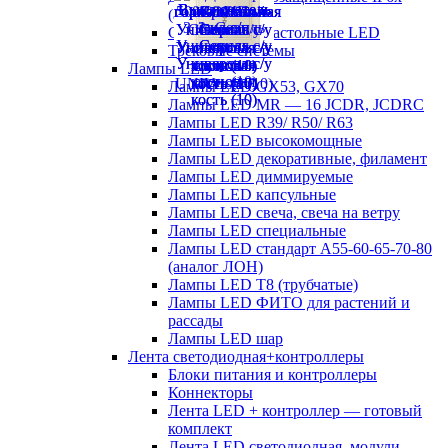
(аналог ЛСП)
Светильники настольные LED
Трековые системы
Лампы LED
Лампы LED GX53, GX70
Лампы LED MR — 16 JCDR, JCDRC
Лампы LED R39/ R50/ R63
Лампы LED высокомощные
Лампы LED декоративные, филамент
Лампы LED диммируемые
Лампы LED капсульные
Лампы LED свеча, свеча на ветру
Лампы LED специальные
Лампы LED стандарт А55-60-65-70-80
(аналог ЛОН)
Лампы LED Т8 (трубчатые)
Лампы LED ФИТО для растений и
рассады
Лампы LED шар
Лента светодиодная+контроллеры
Блоки питания и контроллеры
Коннекторы
Лента LED + контроллер — готовый
комплект
Лента LED светодиодная, модули