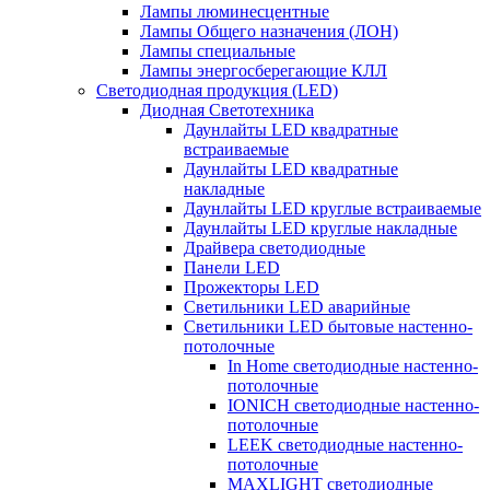
Лампы люминесцентные
Лампы Общего назначения (ЛОН)
Лампы специальные
Лампы энергосберегающие КЛЛ
Светодиодная продукция (LED)
Диодная Светотехника
Даунлайты LED квадратные
встраиваемые
Даунлайты LED квадратные
накладные
Даунлайты LED круглые встраиваемые
Даунлайты LED круглые накладные
Драйвера светодиодные
Панели LED
Прожекторы LED
Светильники LED аварийные
Светильники LED бытовые настенно-
потолочные
In Home светодиодные настенно-
потолочные
IONICH светодиодные настенно-
потолочные
LEEK светодиодные настенно-
потолочные
MAXLIGHT светодиодные