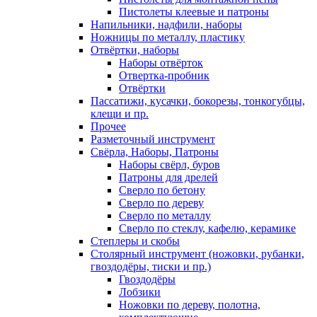
Пистолеты клеевые и патроны
Напильники, надфили, наборы
Ножницы по металлу, пластику
Отвёртки, наборы
Наборы отвёрток
Отвертка-пробник
Отвёртки
Пассатижи, кусачки, бокорезы, тонкогубцы,
клещи и пр.
Прочее
Разметочный инструмент
Свёрла, Наборы, Патроны
Наборы свёрл, буров
Патроны для дрелей
Сверло по бетону
Сверло по дереву
Сверло по металлу
Сверло по стеклу, кафелю, керамике
Степлеры и скобы
Столярный инструмент (ножовки, рубанки,
гвоздодёры, тиски и пр.)
Гвоздодёры
Лобзики
Ножовки по дереву, полотна,