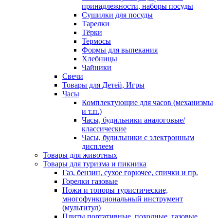
принадлежности, наборы посуды
Сушилки для посуды
Тарелки
Тёрки
Термосы
Формы для выпекания
Хлебницы
Чайники
Свечи
Товары для Детей, Игры
Часы
Комплектующие для часов (механизмы
и т.п.)
Часы, будильники аналоговые/
классические
Часы, будильники с электронным
дисплеем
Товары для животных
Товары для туризма и пикника
Газ, бензин, сухое горючее, спички и пр.
Горелки газовые
Ножи и топоры туристические,
многофункциональный инструмент
(мультитул)
Плиты портативные, походные, газовые