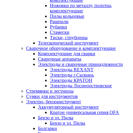
комплектующие
Ножовки по металлу, полотна,
комплектующие
Пилы кольцевые
Рашпили
Рубанки
Стамески
Тиски, струбцины
Телескопический инструмент
Сварочное оборудование и комплектующие
Комплектующие для сварки
Сварочные аппараты
Электроды и сварочные принадлежности
Электроды REXANT
Электроды г.Сызрань
Электроды КРАТОН
Электроды Лосиноостровские
Стремянки и лестницы
Сумки для инструментов
Электро- бензоинструмент
Аккумуляторный инструмент
Кратон универсальная серия OFA
Бензо и эл. Пилы
Бензо и эл. Пилы
Болгарки