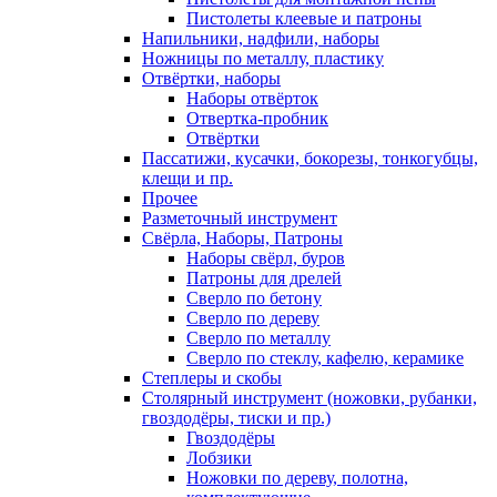
Пистолеты клеевые и патроны
Напильники, надфили, наборы
Ножницы по металлу, пластику
Отвёртки, наборы
Наборы отвёрток
Отвертка-пробник
Отвёртки
Пассатижи, кусачки, бокорезы, тонкогубцы,
клещи и пр.
Прочее
Разметочный инструмент
Свёрла, Наборы, Патроны
Наборы свёрл, буров
Патроны для дрелей
Сверло по бетону
Сверло по дереву
Сверло по металлу
Сверло по стеклу, кафелю, керамике
Степлеры и скобы
Столярный инструмент (ножовки, рубанки,
гвоздодёры, тиски и пр.)
Гвоздодёры
Лобзики
Ножовки по дереву, полотна,