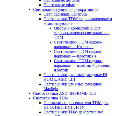
Настольные детские
Настольные офис
Светильники уличные декоративные
Свет. сад-парк. Беларусь
Светильники TDM садово-парковые и
комплектующие
Опоры и кронштейны для
садово-парковых светильников
TDM
Светильники TDM садово-
парковые — Классика
Светильники TDM садово-
парковые — пластик ( )
Светильники TDM садово-
парковые — пластик + рассеив.
пластик
Светильники уличные фасадные IN
HOME, ASD, LLT
Светильники уличные фасадные
Maxlight
Светотехника ASD, IN HOME, LLT
Светотехника TDM
Основания и рассеиватели TDM для
НПО, НББ, НСП, НТУ
Светильники TDM декоративные