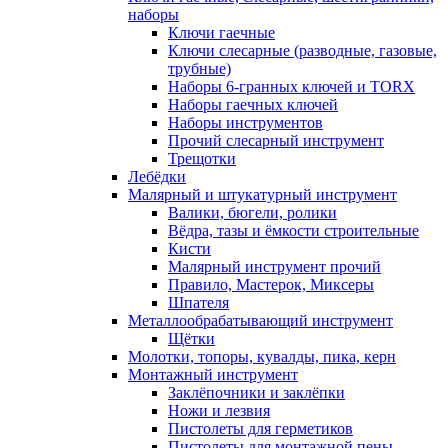
наборы
Ключи гаечные
Ключи слесарные (разводные, газовые,
трубные)
Наборы 6-гранных ключей и TORX
Наборы гаечных ключей
Наборы инструментов
Прочий слесарный инструмент
Трещотки
Лебёдки
Малярный и штукатурный инструмент
Валики, бюгели, ролики
Вёдра, тазы и ёмкости строительные
Кисти
Малярный инструмент прочий
Правило, Мастерок, Миксеры
Шпателя
Металлообрабатывающий инструмент
Щётки
Молотки, топоры, кувалды, пика, керн
Монтажный инструмент
Заклёпочники и заклёпки
Ножи и лезвия
Пистолеты для герметиков
Пистолеты для монтажной пены