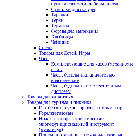
принадлежности, наборы посуды
Сушилки для посуды
Тарелки
Тёрки
Термосы
Формы для выпекания
Хлебницы
Чайники
Свечи
Товары для Детей, Игры
Часы
Комплектующие для часов (механизмы
и т.п.)
Часы, будильники аналоговые/
классические
Часы, будильники с электронным
дисплеем
Товары для животных
Товары для туризма и пикника
Газ, бензин, сухое горючее, спички и пр.
Горелки газовые
Ножи и топоры туристические,
многофункциональный инструмент
(мультитул)
Плиты портативные, походные, газовые