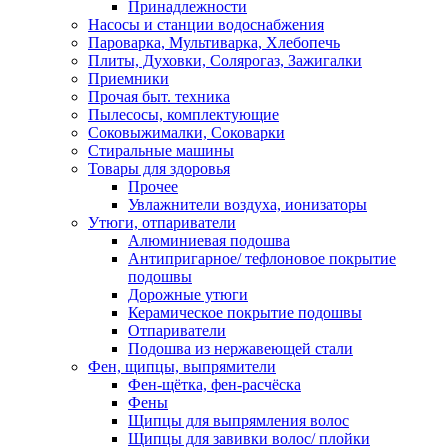
Принадлежности
Насосы и станции водоснабжения
Пароварка, Мультиварка, Хлебопечь
Плиты, Духовки, Солярогаз, Зажигалки
Приемники
Прочая быт. техника
Пылесосы, комплектующие
Соковыжималки, Соковарки
Стиральные машины
Товары для здоровья
Прочее
Увлажнители воздуха, ионизаторы
Утюги, отпариватели
Алюминиевая подошва
Антипригарное/ тефлоновое покрытие
подошвы
Дорожные утюги
Керамическое покрытие подошвы
Отпариватели
Подошва из нержавеющей стали
Фен, щипцы, выпрямители
Фен-щётка, фен-расчёска
Фены
Щипцы для выпрямления волос
Щипцы для завивки волос/ плойки