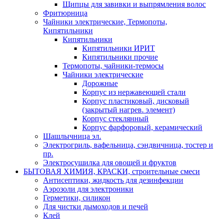
Щипцы для завивки и выпрямления волос
Фритюрница
Чайники электрические, Термопоты,
Кипятильники
Кипятильники
Кипятильники ИРИТ
Кипятильники прочие
Термопоты, чайники-термосы
Чайники электрические
Дорожные
Корпус из нержавеющей стали
Корпус пластиковый, дисковый
(закрытый нагрев. элемент)
Корпус стеклянный
Корпус фарфоровый, керамический
Шашлычница эл.
Электрогриль, вафельница, сэндвичница, тостер и
пр.
Электросушилка для овощей и фруктов
БЫТОВАЯ ХИМИЯ, КРАСКИ, строительные смеси
Антисептики, жидкость для дезинфекции
Аэрозоли для электроники
Герметики, силикон
Для чистки дымоходов и печей
Клей