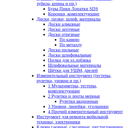
зубила, керны и пр.)
Буры Пики Лопатки SDS
Коронки, комплектующие
Диски, пилки, шлиф. материалы
Диски алмазные
Диски заточные
Диски отрезные
По камню
По металлу
Диски пильные
Диски шлифовальные
Пилки для эл.лобзика
Шлифовальные материалы
Щётки для УШМ, дрелей
Измерительный инструмент (тестеры,
рулетки, уровни и пр.)
1 Мультиметры, тестеры,
комплектующие
2 Рулетки и ленты мерные
Рулетки акционные
3 Уровни, линейки, угольники
4 Прочий измерительный инструмент
Инструмент для ремонта мобильной
техники, электроники
Ключи гаечные, слесарные, шестигранники,