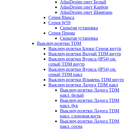
AtlasDesign цвет Белый
AtlasDesign цвет Карбон
AtlasDesign цвет Шампань
Серия Blanca
Серия W59
Скрытая установка
Серия Прима
Скрытая установка
Выключ,розетки TDM
Выключ,розетки Блоки Сенеж внутр
Выключ,розетки Валдай TDM внутр
Выключ,розетки Вуокса (IP54) цв.
серый TDM внутр
Выключ,розетки Вуокса (IP54) цв.
серый TDM накл
Выключ,розетки Ильмень TDM внутр
Выключ,розетки Ладога TDM накл
Выключ,розетки Ладога TDM
накл. белый
Выключ,розетки Ладога TDM
накл. бук
Выключ,розетки Ладога TDM
накл. слоновая кость
Выключ,розетки Ладога TDM
накл. сосна