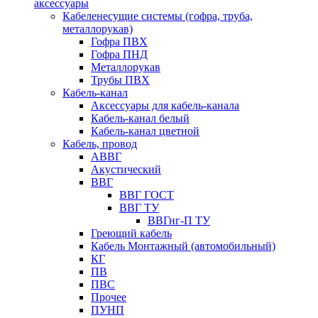
аксессуары
Кабеленесущие системы (гофра, труба,
металлорукав)
Гофра ПВХ
Гофра ПНД
Металлорукав
Трубы ПВХ
Кабель-канал
Аксессуары для кабель-канала
Кабель-канал белый
Кабель-канал цветной
Кабель, провод
АВВГ
Акустический
ВВГ
ВВГ ГОСТ
ВВГ ТУ
ВВГнг-П ТУ
Греющий кабель
Кабель Монтажный (автомобильный)
КГ
ПВ
ПВС
Прочее
ПУНП