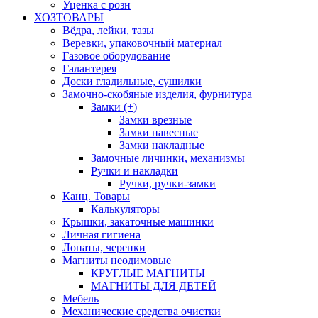
Уценка с розн
ХОЗТОВАРЫ
Вёдра, лейки, тазы
Веревки, упаковочный материал
Газовое оборудование
Галантерея
Доски гладильные, сушилки
Замочно-скобяные изделия, фурнитура
Замки (+)
Замки врезные
Замки навесные
Замки накладные
Замочные личинки, механизмы
Ручки и накладки
Ручки, ручки-замки
Канц. Товары
Калькуляторы
Крышки, закаточные машинки
Личная гигиена
Лопаты, черенки
Магниты неодимовые
КРУГЛЫЕ МАГНИТЫ
МАГНИТЫ ДЛЯ ДЕТЕЙ
Мебель
Механические средства очистки