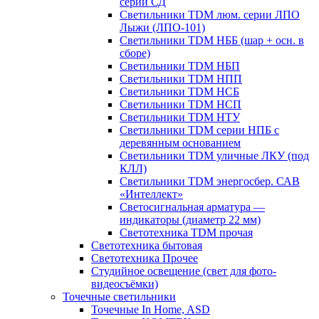
серии СД
Светильники TDM люм. серии ЛПО
Лыжи (ЛПО-101)
Светильники TDM НББ (шар + осн. в
сборе)
Светильники TDM НБП
Светильники TDM НПП
Светильники TDM НСБ
Светильники TDM НСП
Светильники TDM НТУ
Светильники TDM серии НПБ с
деревянным основанием
Светильники TDM уличные ЛКУ (под
КЛЛ)
Светильники TDM энергосбер. САВ
«Интеллект»
Светосигнальная арматура —
индикаторы (диаметр 22 мм)
Светотехника TDM прочая
Светотехника бытовая
Светотехника Прочее
Студийное освещение (свет для фото-
видеосъёмки)
Точечные светильники
Точечные In Home, ASD