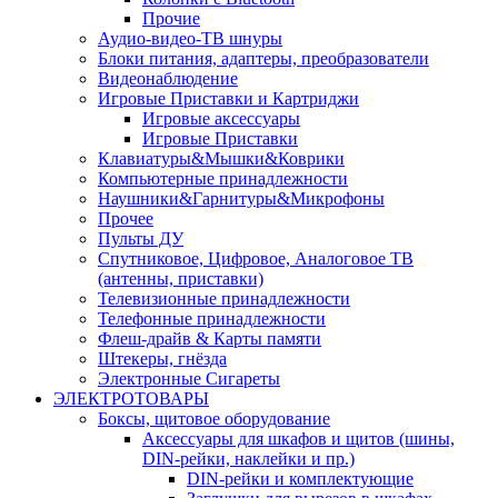
Прочие
Аудио-видео-ТВ шнуры
Блоки питания, адаптеры, преобразователи
Видеонаблюдение
Игровые Приставки и Картриджи
Игровые аксессуары
Игровые Приставки
Клавиатуры&Мышки&Коврики
Компьютерные принадлежности
Наушники&Гарнитуры&Микрофоны
Прочее
Пульты ДУ
Спутниковое, Цифровое, Аналоговое ТВ
(антенны, приставки)
Телевизионные принадлежности
Телефонные принадлежности
Флеш-драйв & Карты памяти
Штекеры, гнёзда
Электронные Сигареты
ЭЛЕКТРОТОВАРЫ
Боксы, щитовое оборудование
Аксессуары для шкафов и щитов (шины,
DIN-рейки, наклейки и пр.)
DIN-рейки и комплектующие