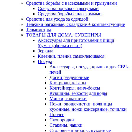
Средства борьбы с насекомыми и грызунами
Средства борьбы с грызунами
Средства борьбы с насекомыми
Средства для ухода за одеждой
Тележки багажные, складские + комплектующие
Термометры
ТОВАРЫ ДЛЯ ДОМА, СУВЕНИРЫ
Аксессуары для приготовления пищи
(бумага, фольга и т.п.)
Зеркала
Клеенки, пленка самоклеющаяся
Посуда
Аксессуары, посуда, крышки для СВЧ-
печей
Доски разделочные
Кастрюли, казаны
Контейнеры, ланч-боксы
Кувшины, ёмкости для воды
Миски, салатники
Ножи, овощечистки, ножницы
кухонные, ножи консервные, точилки
Прочее
Сковородки
Стаканы, чашки
Столовые приборы, кухонные