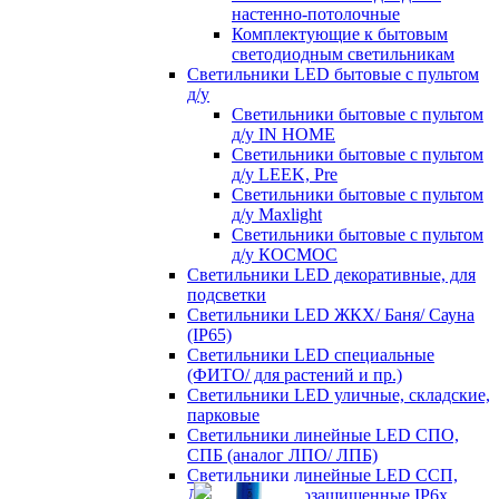
настенно-потолочные
Комплектующие к бытовым
светодиодным светильникам
Светильники LED бытовые с пультом
д/у
Светильники бытовые с пультом
д/у IN HOME
Светильники бытовые с пультом
д/у LEEK, Pre
Светильники бытовые с пультом
д/у Maxlight
Светильники бытовые с пультом
д/у КОСМОС
Светильники LED декоративные, для
подсветки
Светильники LED ЖКХ/ Баня/ Сауна
(IP65)
Светильники LED специальные
(ФИТО/ для растений и пр.)
Светильники LED уличные, складские,
парковые
Светильники линейные LED СПО,
СПБ (аналог ЛПО/ ЛПБ)
Светильники линейные LED ССП,
ДСП пылевлагозащищенные IP6х