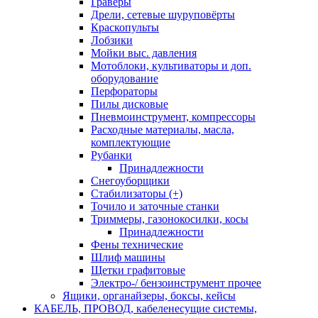
Граверы
Дрели, сетевые шуруповёрты
Краскопульты
Лобзики
Мойки выс. давления
Мотоблоки, культиваторы и доп.
оборудование
Перфораторы
Пилы дисковые
Пневмоинструмент, компрессоры
Расходные материалы, масла,
комплектующие
Рубанки
Принадлежности
Снегоуборщики
Стабилизаторы (+)
Точило и заточные станки
Триммеры, газонокосилки, косы
Принадлежности
Фены технические
Шлиф машины
Щетки графитовые
Электро-/ бензоинструмент прочее
Ящики, органайзеры, боксы, кейсы
КАБЕЛЬ, ПРОВОД, кабеленесущие системы,