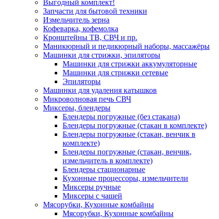
Выгодный комплект!
Запчасти для бытовой техники
Измельчитель зерна
Кофеварка, кофемолка
Кронштейны ТВ, СВЧ и пр.
Маникюрный и педикюрный наборы, массажёры
Машинки для стрижки, эпиляторы
Машинки для стрижки аккумуляторные
Машинки для стрижки сетевые
Эпиляторы
Машинки для удаления катышков
Микроволновая печь СВЧ
Миксеры, блендеры
Блендеры погружные (без стакана)
Блендеры погружные (стакан в комплекте)
Блендеры погружные (стакан, венчик в
комплекте)
Блендеры погружные (стакан, венчик,
измельчитель в комплекте)
Блендеры стационарные
Кухонные процессоры, измельчители
Миксеры ручные
Миксеры с чашей
Мясорубки, Кухонные комбайны
Мясорубки, Кухонные комбайны