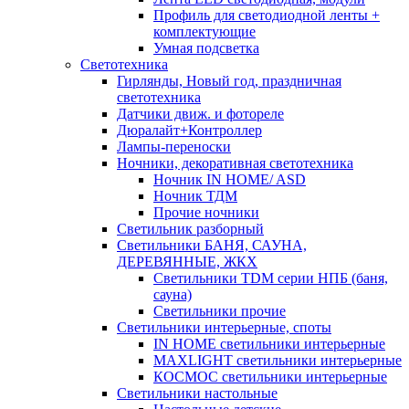
Профиль для светодиодной ленты +
комплектующие
Умная подсветка
Светотехника
Гирлянды, Новый год, праздничная
светотехника
Датчики движ. и фотореле
Дюралайт+Контроллер
Лампы-переноски
Ночники, декоративная светотехника
Ночник IN HOME/ ASD
Ночник ТДМ
Прочие ночники
Светильник разборный
Светильники БАНЯ, САУНА,
ДЕРЕВЯННЫЕ, ЖКХ
Светильники TDM серии НПБ (баня,
сауна)
Светильники прочие
Светильники интерьерные, споты
IN HOME светильники интерьерные
MAXLIGHT светильники интерьерные
КОСМОС светильники интерьерные
Светильники настольные