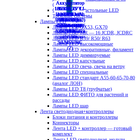
(аналог ЛСП)
Светильники настольные LED
Трековые системы
Лампы LED
Лампы LED GX53, GX70
Лампы LED MR — 16 JCDR, JCDRC
Лампы LED R39/ R50/ R63
Лампы LED высокомощные
Лампы LED декоративные, филамент
Лампы LED диммируемые
Лампы LED капсульные
Лампы LED свеча, свеча на ветру
Лампы LED специальные
Лампы LED стандарт А55-60-65-70-80
(аналог ЛОН)
Лампы LED Т8 (трубчатые)
Лампы LED ФИТО для растений и
рассады
Лампы LED шар
Лента светодиодная+контроллеры
Блоки питания и контроллеры
Коннекторы
Лента LED + контроллер — готовый
комплект
Лента LED светодиодная, модули