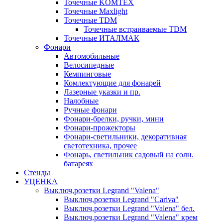
Точечные KOMTEX
Точечные Maxlight
Точечные TDM
Точечные встраиваемые TDM
Точечные ИТАЛМАК
Фонари
Автомобильные
Велосипедные
Кемпинговые
Комлектующие для фонарей
Лазерные указки и пр.
Налобные
Ручные фонари
Фонари-брелки, ручки, мини
Фонари-прожекторы
Фонари-светильники, декоративная
светотехника, прочее
Фонарь, светильник садовый на солн.
батареях
Стенды
УЦЕНКА
Выключ,розетки Legrand "Valena"
Выключ,розетки Legrand "Cariva"
Выключ,розетки Legrand "Valena" бел.
Выключ,розетки Legrand "Valena" крем