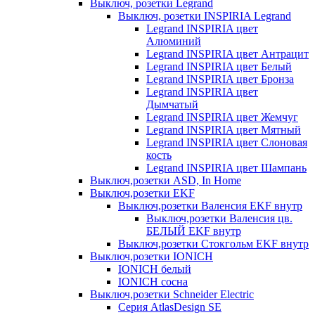
Выключ, розетки Legrand
Выключ, розетки INSPIRIA Legrand
Legrand INSPIRIA цвет
Алюминий
Legrand INSPIRIA цвет Антрацит
Legrand INSPIRIA цвет Белый
Legrand INSPIRIA цвет Бронза
Legrand INSPIRIA цвет
Дымчатый
Legrand INSPIRIA цвет Жемчуг
Legrand INSPIRIA цвет Мятный
Legrand INSPIRIA цвет Слоновая
кость
Legrand INSPIRIA цвет Шампань
Выключ,розетки ASD, In Home
Выключ,розетки EKF
Выключ,розетки Валенсия EKF внутр
Выключ,розетки Валенсия цв.
БЕЛЫЙ EKF внутр
Выключ,розетки Стокгольм EKF внутр
Выключ,розетки IONICH
IONICH белый
IONICH сосна
Выключ,розетки Schneider Electric
Серия AtlasDesign SE