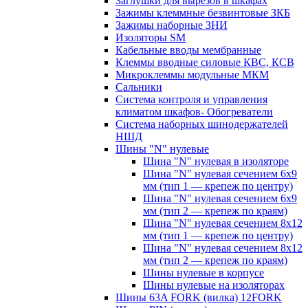
Заглушки для вырезов в шкафах
Зажимы клеммные безвинтовые ЗКБ
Зажимы наборные ЗНИ
Изоляторы SM
Кабельные вводы мембранные
Клеммы вводные силовые КВС, КСВ
Микроклеммы модульные МКМ
Сальники
Система контроля и управления
климатом шкафов- Обогреватели
Система наборных шинодержателей
НШД
Шины "N" нулевые
Шина "N" нулевая в изоляторе
Шина "N" нулевая сечением 6х9
мм (тип 1 — крепеж по центру)
Шина "N" нулевая сечением 6х9
мм (тип 2 — крепеж по краям)
Шина "N" нулевая сечением 8х12
мм (тип 1 — крепеж по центру)
Шина "N" нулевая сечением 8х12
мм (тип 2 — крепеж по краям)
Шины нулевые в корпусе
Шины нулевые на изоляторах
Шины 63A FORK (вилка) 12FORK