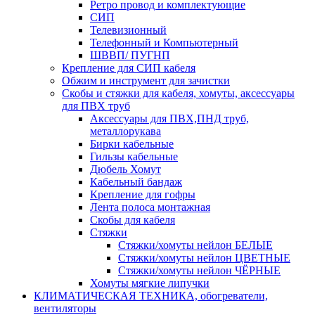
Ретро провод и комплектующие
СИП
Телевизионный
Телефонный и Компьютерный
ШВВП/ ПУГНП
Крепление для СИП кабеля
Обжим и инструмент для зачистки
Скобы и стяжки для кабеля, хомуты, аксессуары
для ПВХ труб
Аксессуары для ПВХ,ПНД труб,
металлорукава
Бирки кабельные
Гильзы кабельные
Дюбель Хомут
Кабельный бандаж
Крепление для гофры
Лента полоса монтажная
Скобы для кабеля
Стяжки
Стяжки/хомуты нейлон БЕЛЫЕ
Стяжки/хомуты нейлон ЦВЕТНЫЕ
Стяжки/хомуты нейлон ЧЁРНЫЕ
Хомуты мягкие липучки
КЛИМАТИЧЕСКАЯ ТЕХНИКА, обогреватели,
вентиляторы