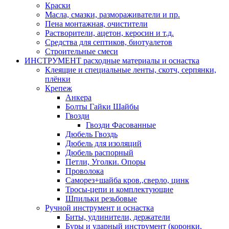
Краски
Масла, смазки, размораживатели и пр.
Пена монтажная, очистители
Растворители, ацетон, керосин и т.д.
Средства для септиков, биотуалетов
Строительные смеси
ИНСТРУМЕНТ расходные материалы и оснастка
Клеящие и специальные ленты, скотч, серпянки,
плёнки
Крепеж
Анкера
Болты Гайки Шайбы
Гвозди
Гвозди Фасованные
Дюбель Гвоздь
Дюбель для изоляций
Дюбель распорный
Петли, Уголки. Опоры
Проволока
Саморез+шайба кров.,сверло, цинк
Тросы-цепи и комплектующие
Шпильки резьбовые
Ручной инструмент и оснастка
Биты, удлинители, держатели
Буры и ударный инструмент (коронки,