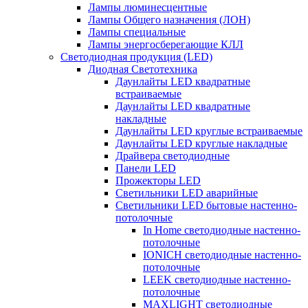
Лампы люминесцентные
Лампы Общего назначения (ЛОН)
Лампы специальные
Лампы энергосберегающие КЛЛ
Светодиодная продукция (LED)
Диодная Светотехника
Даунлайты LED квадратные
встраиваемые
Даунлайты LED квадратные
накладные
Даунлайты LED круглые встраиваемые
Даунлайты LED круглые накладные
Драйвера светодиодные
Панели LED
Прожекторы LED
Светильники LED аварийные
Светильники LED бытовые настенно-
потолочные
In Home светодиодные настенно-
потолочные
IONICH светодиодные настенно-
потолочные
LEEK светодиодные настенно-
потолочные
MAXLIGHT светодиодные