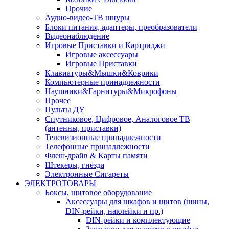
Прочие
Аудио-видео-ТВ шнуры
Блоки питания, адаптеры, преобразователи
Видеонаблюдение
Игровые Приставки и Картриджи
Игровые аксессуары
Игровые Приставки
Клавиатуры&Мышки&Коврики
Компьютерные принадлежности
Наушники&Гарнитуры&Микрофоны
Прочее
Пульты ДУ
Спутниковое, Цифровое, Аналоговое ТВ
(антенны, приставки)
Телевизионные принадлежности
Телефонные принадлежности
Флеш-драйв & Карты памяти
Штекеры, гнёзда
Электронные Сигареты
ЭЛЕКТРОТОВАРЫ
Боксы, щитовое оборудование
Аксессуары для шкафов и щитов (шины,
DIN-рейки, наклейки и пр.)
DIN-рейки и комплектующие