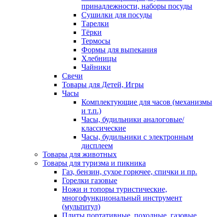
принадлежности, наборы посуды
Сушилки для посуды
Тарелки
Тёрки
Термосы
Формы для выпекания
Хлебницы
Чайники
Свечи
Товары для Детей, Игры
Часы
Комплектующие для часов (механизмы
и т.п.)
Часы, будильники аналоговые/
классические
Часы, будильники с электронным
дисплеем
Товары для животных
Товары для туризма и пикника
Газ, бензин, сухое горючее, спички и пр.
Горелки газовые
Ножи и топоры туристические,
многофункциональный инструмент
(мультитул)
Плиты портативные, походные, газовые