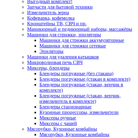
Выгодный комплект!
Запчасти для бытовой техники
Измельчитель зерна
Кофеварка, кофемолка
Кронштейны ТВ, СВЧ и пр.
Маникюрный и педикюрный наборы, массажёры
Машинки для стрижки, эпиляторы
Машинки для стрижки аккумуляторные
Машинки для стрижки сетевые
Эпиляторы
Машинки для удаления катышков
Микроволновая печь СВЧ
Миксеры, блендеры
Блендеры погружные (без стакана)
Блендеры погружные (стакан в комплекте)
Блендеры погружные (стакан, венчик в
комплекте)
Блендеры погружные (стакан, венчик,
измельчитель в комплекте)
Блендеры стационарные
Кухонные процессоры, измельчители
Миксеры ручные
Миксеры с чашей
Мясорубки, Кухонные комбайны
Мясорубки, Кухонные комбайны