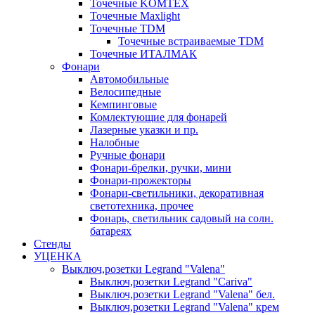
Точечные KOMTEX
Точечные Maxlight
Точечные TDM
Точечные встраиваемые TDM
Точечные ИТАЛМАК
Фонари
Автомобильные
Велосипедные
Кемпинговые
Комлектующие для фонарей
Лазерные указки и пр.
Налобные
Ручные фонари
Фонари-брелки, ручки, мини
Фонари-прожекторы
Фонари-светильники, декоративная
светотехника, прочее
Фонарь, светильник садовый на солн.
батареях
Стенды
УЦЕНКА
Выключ,розетки Legrand "Valena"
Выключ,розетки Legrand "Cariva"
Выключ,розетки Legrand "Valena" бел.
Выключ,розетки Legrand "Valena" крем