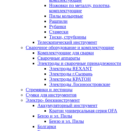
комплектующие
Ножовки по металлу, полотна,
комплектующие
Пилы кольцевые
Рашпили
Рубанки
Стамески
Тиски, струбцины
Телескопический инструмент
Сварочное оборудование и комплектующие
Комплектующие для сварки
Сварочные аппараты
Электроды и сварочные принадлежности
Электроды REXANT
Электроды г.Сызрань
Электроды КРАТОН
Электроды Лосиноостровские
Стремянки и лестницы
Сумки для инструментов
Электро- бензоинструмент
Аккумуляторный инструмент
Кратон универсальная серия OFA
Бензо и эл. Пилы
Бензо и эл. Пилы
Болгарки