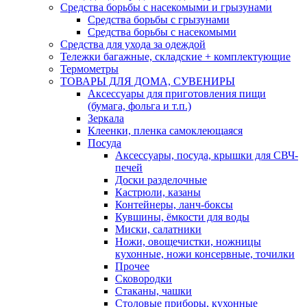
Средства борьбы с насекомыми и грызунами
Средства борьбы с грызунами
Средства борьбы с насекомыми
Средства для ухода за одеждой
Тележки багажные, складские + комплектующие
Термометры
ТОВАРЫ ДЛЯ ДОМА, СУВЕНИРЫ
Аксессуары для приготовления пищи
(бумага, фольга и т.п.)
Зеркала
Клеенки, пленка самоклеющаяся
Посуда
Аксессуары, посуда, крышки для СВЧ-
печей
Доски разделочные
Кастрюли, казаны
Контейнеры, ланч-боксы
Кувшины, ёмкости для воды
Миски, салатники
Ножи, овощечистки, ножницы
кухонные, ножи консервные, точилки
Прочее
Сковородки
Стаканы, чашки
Столовые приборы, кухонные