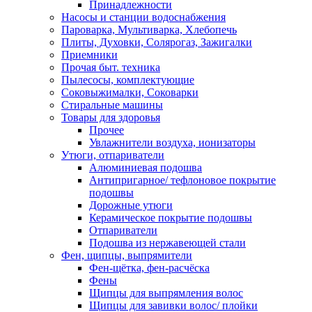
Принадлежности
Насосы и станции водоснабжения
Пароварка, Мультиварка, Хлебопечь
Плиты, Духовки, Солярогаз, Зажигалки
Приемники
Прочая быт. техника
Пылесосы, комплектующие
Соковыжималки, Соковарки
Стиральные машины
Товары для здоровья
Прочее
Увлажнители воздуха, ионизаторы
Утюги, отпариватели
Алюминиевая подошва
Антипригарное/ тефлоновое покрытие
подошвы
Дорожные утюги
Керамическое покрытие подошвы
Отпариватели
Подошва из нержавеющей стали
Фен, щипцы, выпрямители
Фен-щётка, фен-расчёска
Фены
Щипцы для выпрямления волос
Щипцы для завивки волос/ плойки