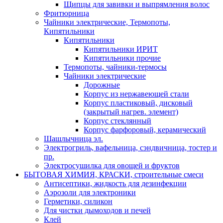
Щипцы для завивки и выпрямления волос
Фритюрница
Чайники электрические, Термопоты,
Кипятильники
Кипятильники
Кипятильники ИРИТ
Кипятильники прочие
Термопоты, чайники-термосы
Чайники электрические
Дорожные
Корпус из нержавеющей стали
Корпус пластиковый, дисковый
(закрытый нагрев. элемент)
Корпус стеклянный
Корпус фарфоровый, керамический
Шашлычница эл.
Электрогриль, вафельница, сэндвичница, тостер и
пр.
Электросушилка для овощей и фруктов
БЫТОВАЯ ХИМИЯ, КРАСКИ, строительные смеси
Антисептики, жидкость для дезинфекции
Аэрозоли для электроники
Герметики, силикон
Для чистки дымоходов и печей
Клей