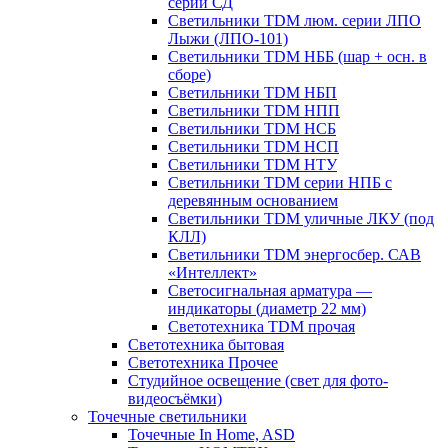
серии СД
Светильники TDM люм. серии ЛПО
Лыжи (ЛПО-101)
Светильники TDM НББ (шар + осн. в
сборе)
Светильники TDM НБП
Светильники TDM НПП
Светильники TDM НСБ
Светильники TDM НСП
Светильники TDM НТУ
Светильники TDM серии НПБ с
деревянным основанием
Светильники TDM уличные ЛКУ (под
КЛЛ)
Светильники TDM энергосбер. САВ
«Интеллект»
Светосигнальная арматура —
индикаторы (диаметр 22 мм)
Светотехника TDM прочая
Светотехника бытовая
Светотехника Прочее
Студийное освещение (свет для фото-
видеосъёмки)
Точечные светильники
Точечные In Home, ASD