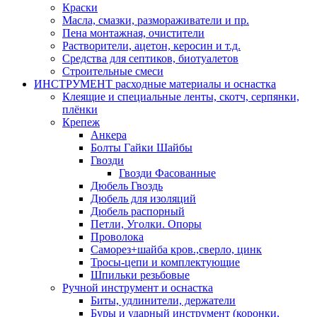
Краски
Масла, смазки, размораживатели и пр.
Пена монтажная, очистители
Растворители, ацетон, керосин и т.д.
Средства для септиков, биотуалетов
Строительные смеси
ИНСТРУМЕНТ расходные материалы и оснастка
Клеящие и специальные ленты, скотч, серпянки,
плёнки
Крепеж
Анкера
Болты Гайки Шайбы
Гвозди
Гвозди Фасованные
Дюбель Гвоздь
Дюбель для изоляций
Дюбель распорный
Петли, Уголки. Опоры
Проволока
Саморез+шайба кров.,сверло, цинк
Тросы-цепи и комплектующие
Шпильки резьбовые
Ручной инструмент и оснастка
Биты, удлинители, держатели
Буры и ударный инструмент (коронки,