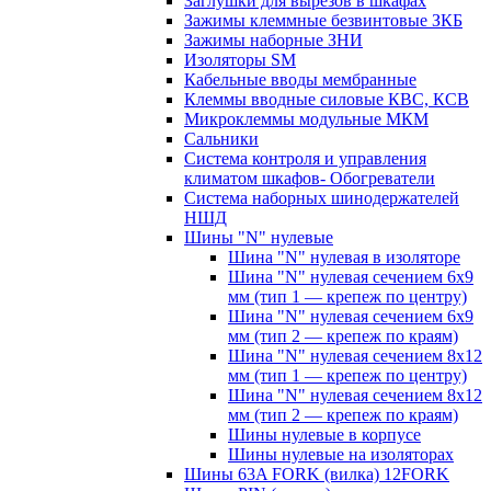
Заглушки для вырезов в шкафах
Зажимы клеммные безвинтовые ЗКБ
Зажимы наборные ЗНИ
Изоляторы SM
Кабельные вводы мембранные
Клеммы вводные силовые КВС, КСВ
Микроклеммы модульные МКМ
Сальники
Система контроля и управления
климатом шкафов- Обогреватели
Система наборных шинодержателей
НШД
Шины "N" нулевые
Шина "N" нулевая в изоляторе
Шина "N" нулевая сечением 6х9
мм (тип 1 — крепеж по центру)
Шина "N" нулевая сечением 6х9
мм (тип 2 — крепеж по краям)
Шина "N" нулевая сечением 8х12
мм (тип 1 — крепеж по центру)
Шина "N" нулевая сечением 8х12
мм (тип 2 — крепеж по краям)
Шины нулевые в корпусе
Шины нулевые на изоляторах
Шины 63A FORK (вилка) 12FORK