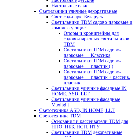
Настольные детские
Настольные офис
Светильники уличные декоративные
Свет. сад-парк. Беларусь
Светильники TDM садово-парковые и
комплектующие
Опоры и кронштейны для
садово-парковых светильников
TDM
Светильники TDM садово-
парковые — Классика
Светильники TDM садово-
парковые — пластик ( )
Светильники TDM садово-
парковые — пластик + рассеив.
пластик
Светильники уличные фасадные IN
HOME, ASD, LLT
Светильники уличные фасадные
Maxlight
Светотехника ASD, IN HOME, LLT
Светотехника TDM
Основания и рассеиватели TDM для
НПО, НББ, НСП, НТУ
Светильники TDM декоративные