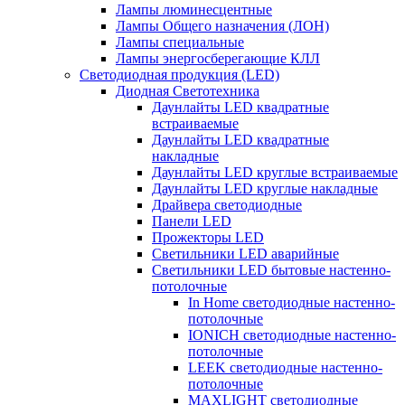
Лампы люминесцентные
Лампы Общего назначения (ЛОН)
Лампы специальные
Лампы энергосберегающие КЛЛ
Светодиодная продукция (LED)
Диодная Светотехника
Даунлайты LED квадратные
встраиваемые
Даунлайты LED квадратные
накладные
Даунлайты LED круглые встраиваемые
Даунлайты LED круглые накладные
Драйвера светодиодные
Панели LED
Прожекторы LED
Светильники LED аварийные
Светильники LED бытовые настенно-
потолочные
In Home светодиодные настенно-
потолочные
IONICH светодиодные настенно-
потолочные
LEEK светодиодные настенно-
потолочные
MAXLIGHT светодиодные