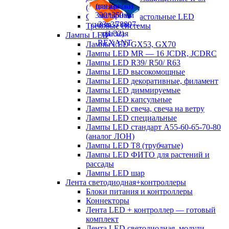
(аналог ЛСП)
Светильники настольные LED
Трековые системы
Лампы LED
Лампы LED GX53, GX70
Лампы LED MR — 16 JCDR, JCDRC
Лампы LED R39/ R50/ R63
Лампы LED высокомощные
Лампы LED декоративные, филамент
Лампы LED диммируемые
Лампы LED капсульные
Лампы LED свеча, свеча на ветру
Лампы LED специальные
Лампы LED стандарт А55-60-65-70-80
(аналог ЛОН)
Лампы LED Т8 (трубчатые)
Лампы LED ФИТО для растений и
рассады
Лампы LED шар
Лента светодиодная+контроллеры
Блоки питания и контроллеры
Коннекторы
Лента LED + контроллер — готовый
комплект
Лента LED светодиодная, модули