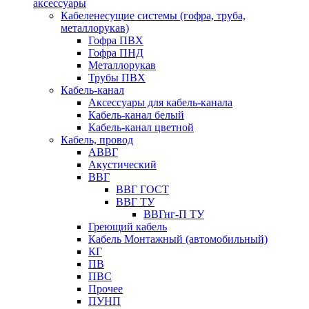
аксессуары
Кабеленесущие системы (гофра, труба,
металлорукав)
Гофра ПВХ
Гофра ПНД
Металлорукав
Трубы ПВХ
Кабель-канал
Аксессуары для кабель-канала
Кабель-канал белый
Кабель-канал цветной
Кабель, провод
АВВГ
Акустический
ВВГ
ВВГ ГОСТ
ВВГ ТУ
ВВГнг-П ТУ
Греющий кабель
Кабель Монтажный (автомобильный)
КГ
ПВ
ПВС
Прочее
ПУНП