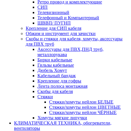
Ретро провод и комплектующие
СИП
Телевизионный
Телефонный и Компьютерный
ШВВП/ ПУГНП
Крепление для СИП кабеля
Обжим и инструмент для зачистки
Скобы и стяжки для кабеля, хомуты, аксессуары
для ПВХ труб
Аксессуары для ПВХ,ПНД труб,
металлорукава
Бирки кабельные
Гильзы кабельные
Дюбель Хомут
Кабельный бандаж
Крепление для гофры
Лента полоса монтажная
Скобы для кабеля
Стяжки
Стяжки/хомуты нейлон БЕЛЫЕ
Стяжки/хомуты нейлон ЦВЕТНЫЕ
Стяжки/хомуты нейлон ЧЁРНЫЕ
Хомуты мягкие липучки
КЛИМАТИЧЕСКАЯ ТЕХНИКА, обогреватели,
вентиляторы