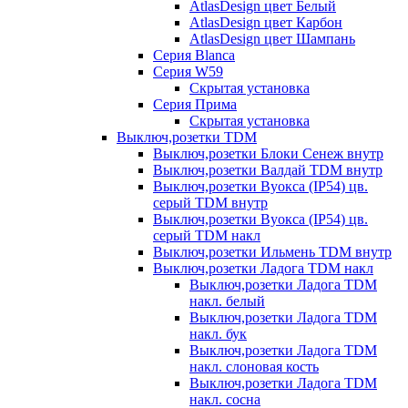
AtlasDesign цвет Белый
AtlasDesign цвет Карбон
AtlasDesign цвет Шампань
Серия Blanca
Серия W59
Скрытая установка
Серия Прима
Скрытая установка
Выключ,розетки TDM
Выключ,розетки Блоки Сенеж внутр
Выключ,розетки Валдай TDM внутр
Выключ,розетки Вуокса (IP54) цв.
серый TDM внутр
Выключ,розетки Вуокса (IP54) цв.
серый TDM накл
Выключ,розетки Ильмень TDM внутр
Выключ,розетки Ладога TDM накл
Выключ,розетки Ладога TDM
накл. белый
Выключ,розетки Ладога TDM
накл. бук
Выключ,розетки Ладога TDM
накл. слоновая кость
Выключ,розетки Ладога TDM
накл. сосна