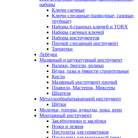
наборы
Ключи гаечные
Ключи слесарные (разводные, газовые,
трубные)
Наборы 6-гранных ключей и TORX
Наборы гаечных ключей
Наборы инструментов
Прочий слесарный инструмент
Трещотки
Лебёдки
Малярный и штукатурный инструмент
Валики, бюгели, ролики
Вёдра, тазы и ёмкости строительные
Кисти
Малярный инструмент прочий
Правило, Мастерок, Миксеры
Шпателя
Металлообрабатывающий инструмент
Щётки
Молотки, топоры, кувалды, пика, керн
Монтажный инструмент
Заклёпочники и заклёпки
Ножи и лезвия
Пистолеты для герметиков
Пистолеты для монтажной пены