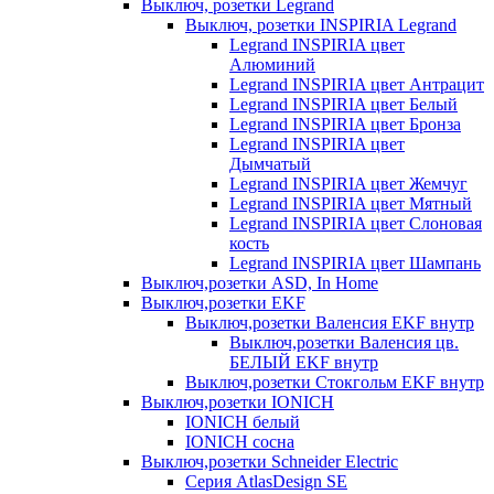
Выключ, розетки Legrand
Выключ, розетки INSPIRIA Legrand
Legrand INSPIRIA цвет
Алюминий
Legrand INSPIRIA цвет Антрацит
Legrand INSPIRIA цвет Белый
Legrand INSPIRIA цвет Бронза
Legrand INSPIRIA цвет
Дымчатый
Legrand INSPIRIA цвет Жемчуг
Legrand INSPIRIA цвет Мятный
Legrand INSPIRIA цвет Слоновая
кость
Legrand INSPIRIA цвет Шампань
Выключ,розетки ASD, In Home
Выключ,розетки EKF
Выключ,розетки Валенсия EKF внутр
Выключ,розетки Валенсия цв.
БЕЛЫЙ EKF внутр
Выключ,розетки Стокгольм EKF внутр
Выключ,розетки IONICH
IONICH белый
IONICH сосна
Выключ,розетки Schneider Electric
Серия AtlasDesign SE