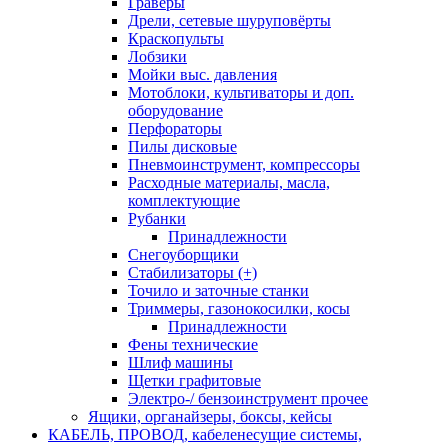
Граверы
Дрели, сетевые шуруповёрты
Краскопульты
Лобзики
Мойки выс. давления
Мотоблоки, культиваторы и доп.
оборудование
Перфораторы
Пилы дисковые
Пневмоинструмент, компрессоры
Расходные материалы, масла,
комплектующие
Рубанки
Принадлежности
Снегоуборщики
Стабилизаторы (+)
Точило и заточные станки
Триммеры, газонокосилки, косы
Принадлежности
Фены технические
Шлиф машины
Щетки графитовые
Электро-/ бензоинструмент прочее
Ящики, органайзеры, боксы, кейсы
КАБЕЛЬ, ПРОВОД, кабеленесущие системы,