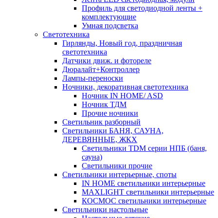
Профиль для светодиодной ленты +
комплектующие
Умная подсветка
Светотехника
Гирлянды, Новый год, праздничная
светотехника
Датчики движ. и фотореле
Дюралайт+Контроллер
Лампы-переноски
Ночники, декоративная светотехника
Ночник IN HOME/ ASD
Ночник ТДМ
Прочие ночники
Светильник разборный
Светильники БАНЯ, САУНА,
ДЕРЕВЯННЫЕ, ЖКХ
Светильники TDM серии НПБ (баня,
сауна)
Светильники прочие
Светильники интерьерные, споты
IN HOME светильники интерьерные
MAXLIGHT светильники интерьерные
КОСМОС светильники интерьерные
Светильники настольные