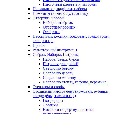
Пистолеты клеевые и патроны
Напильники, надфили, наборы
Ножницы по металлу, пластику
Отвёртки, наборы
Наборы отвёрток
Отвертка-пробник
Отвёртки
Пассатижи, кусачки, бокорезы, тонкогубцы,
клещи и пр.
Прочее
Разметочный инструмент
Свёрла, Наборы, Патроны
Наборы свёрл, буров
Патроны для дрелей
Сверло по бетону
Сверло по дереву
Сверло по металлу
Сверло по стеклу, кафелю, керамике
Степлеры и скобы
Столярный инструмент (ножовки, рубанки,
гвоздодёры, тиски и пр.)
Гвоздодёры
Лобзики
Ножовки по дереву, полотна,