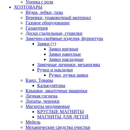
Уценка с розн
ХОЗТОВАРЫ
Вёдра, лейки, тазы
Веревки, упаковочный материал
Газовое оборудование
Галантерея
Доски гладильные, сушилки
Замочно-скобяные изделия, фурнитура
Замки (+)
Замки врезные
Замки навесные
Замки накладные
Замочные личинки, механизмы
Ручки и накладки
Ручки, ручки-замки
Канц. Товары
Калькуляторы
Крышки, закаточные машинки
Личная гигиена
Лопаты, черенки
Магниты неодимовые
КРУГЛЫЕ МАГНИТЫ
МАГНИТЫ ДЛЯ ДЕТЕЙ
Мебель
Механические средства очистки