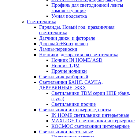
Профиль для светодиодной ленты +
комплектующие
Умная подсветка
Светотехника
Гирлянды, Новый год, праздничная
светотехника
Датчики движ. и фотореле
Дюралайт+Контроллер
Лампы-переноски
Ночники, декоративная светотехника
Ночник IN HOME/ ASD
Ночник ТДМ
Прочие ночники
Светильник разборный
Светильники БАНЯ, САУНА,
ДЕРЕВЯННЫЕ, ЖКХ
Светильники TDM серии НПБ (баня,
сауна)
Светильники прочие
Светильники интерьерные, споты
IN HOME светильники интерьерные
MAXLIGHT светильники интерьерные
КОСМОС светильники интерьерные
Светильники настольные