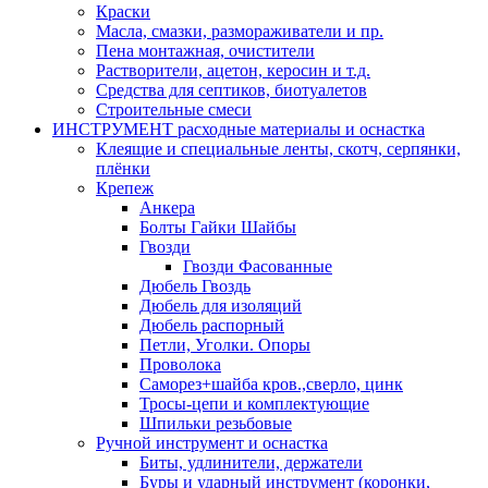
Краски
Масла, смазки, размораживатели и пр.
Пена монтажная, очистители
Растворители, ацетон, керосин и т.д.
Средства для септиков, биотуалетов
Строительные смеси
ИНСТРУМЕНТ расходные материалы и оснастка
Клеящие и специальные ленты, скотч, серпянки,
плёнки
Крепеж
Анкера
Болты Гайки Шайбы
Гвозди
Гвозди Фасованные
Дюбель Гвоздь
Дюбель для изоляций
Дюбель распорный
Петли, Уголки. Опоры
Проволока
Саморез+шайба кров.,сверло, цинк
Тросы-цепи и комплектующие
Шпильки резьбовые
Ручной инструмент и оснастка
Биты, удлинители, держатели
Буры и ударный инструмент (коронки,