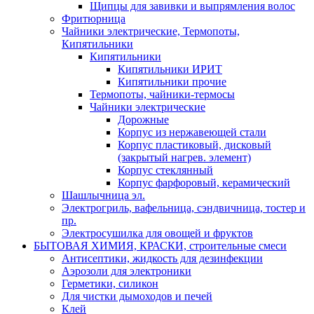
Щипцы для завивки и выпрямления волос
Фритюрница
Чайники электрические, Термопоты,
Кипятильники
Кипятильники
Кипятильники ИРИТ
Кипятильники прочие
Термопоты, чайники-термосы
Чайники электрические
Дорожные
Корпус из нержавеющей стали
Корпус пластиковый, дисковый
(закрытый нагрев. элемент)
Корпус стеклянный
Корпус фарфоровый, керамический
Шашлычница эл.
Электрогриль, вафельница, сэндвичница, тостер и
пр.
Электросушилка для овощей и фруктов
БЫТОВАЯ ХИМИЯ, КРАСКИ, строительные смеси
Антисептики, жидкость для дезинфекции
Аэрозоли для электроники
Герметики, силикон
Для чистки дымоходов и печей
Клей