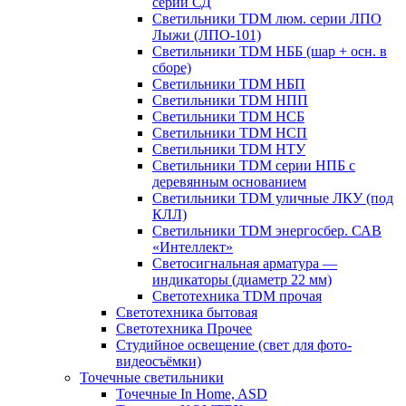
серии СД
Светильники TDM люм. серии ЛПО
Лыжи (ЛПО-101)
Светильники TDM НББ (шар + осн. в
сборе)
Светильники TDM НБП
Светильники TDM НПП
Светильники TDM НСБ
Светильники TDM НСП
Светильники TDM НТУ
Светильники TDM серии НПБ с
деревянным основанием
Светильники TDM уличные ЛКУ (под
КЛЛ)
Светильники TDM энергосбер. САВ
«Интеллект»
Светосигнальная арматура —
индикаторы (диаметр 22 мм)
Светотехника TDM прочая
Светотехника бытовая
Светотехника Прочее
Студийное освещение (свет для фото-
видеосъёмки)
Точечные светильники
Точечные In Home, ASD