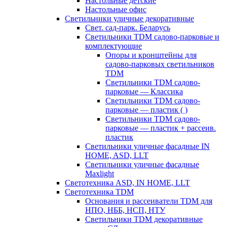
Настольные детские
Настольные офис
Светильники уличные декоративные
Свет. сад-парк. Беларусь
Светильники TDM садово-парковые и
комплектующие
Опоры и кронштейны для
садово-парковых светильников
TDM
Светильники TDM садово-
парковые — Классика
Светильники TDM садово-
парковые — пластик ( )
Светильники TDM садово-
парковые — пластик + рассеив.
пластик
Светильники уличные фасадные IN
HOME, ASD, LLT
Светильники уличные фасадные
Maxlight
Светотехника ASD, IN HOME, LLT
Светотехника TDM
Основания и рассеиватели TDM для
НПО, НББ, НСП, НТУ
Светильники TDM декоративные