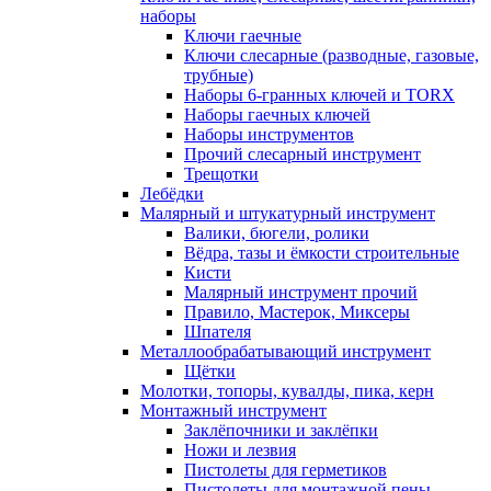
наборы
Ключи гаечные
Ключи слесарные (разводные, газовые,
трубные)
Наборы 6-гранных ключей и TORX
Наборы гаечных ключей
Наборы инструментов
Прочий слесарный инструмент
Трещотки
Лебёдки
Малярный и штукатурный инструмент
Валики, бюгели, ролики
Вёдра, тазы и ёмкости строительные
Кисти
Малярный инструмент прочий
Правило, Мастерок, Миксеры
Шпателя
Металлообрабатывающий инструмент
Щётки
Молотки, топоры, кувалды, пика, керн
Монтажный инструмент
Заклёпочники и заклёпки
Ножи и лезвия
Пистолеты для герметиков
Пистолеты для монтажной пены