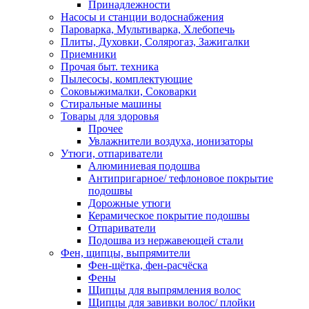
Принадлежности
Насосы и станции водоснабжения
Пароварка, Мультиварка, Хлебопечь
Плиты, Духовки, Солярогаз, Зажигалки
Приемники
Прочая быт. техника
Пылесосы, комплектующие
Соковыжималки, Соковарки
Стиральные машины
Товары для здоровья
Прочее
Увлажнители воздуха, ионизаторы
Утюги, отпариватели
Алюминиевая подошва
Антипригарное/ тефлоновое покрытие
подошвы
Дорожные утюги
Керамическое покрытие подошвы
Отпариватели
Подошва из нержавеющей стали
Фен, щипцы, выпрямители
Фен-щётка, фен-расчёска
Фены
Щипцы для выпрямления волос
Щипцы для завивки волос/ плойки