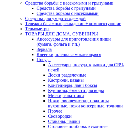
Средства борьбы с насекомыми и грызунами
Средства борьбы с грызунами
Средства борьбы с насекомыми
Средства для ухода за одеждой
Тележки багажные, складские + комплектующие
Термометры
ТОВАРЫ ДЛЯ ДОМА, СУВЕНИРЫ
Аксессуары для приготовления пищи
(бумага, фольга и т.п.)
Зеркала
Клеенки, пленка самоклеющаяся
Посуда
Аксессуары, посуда, крышки для СВЧ-
печей
Доски разделочные
Кастрюли, казаны
Контейнеры, ланч-боксы
Кувшины, ёмкости для воды
Миски, салатники
Ножи, овощечистки, ножницы
кухонные, ножи консервные, точилки
Прочее
Сковородки
Стаканы, чашки
Столовые приборы, кухонные