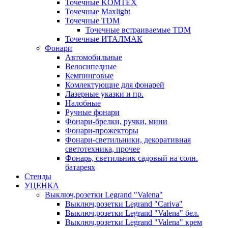
Точечные KOMTEX
Точечные Maxlight
Точечные TDM
Точечные встраиваемые TDM
Точечные ИТАЛМАК
Фонари
Автомобильные
Велосипедные
Кемпинговые
Комлектующие для фонарей
Лазерные указки и пр.
Налобные
Ручные фонари
Фонари-брелки, ручки, мини
Фонари-прожекторы
Фонари-светильники, декоративная
светотехника, прочее
Фонарь, светильник садовый на солн.
батареях
Стенды
УЦЕНКА
Выключ,розетки Legrand "Valena"
Выключ,розетки Legrand "Cariva"
Выключ,розетки Legrand "Valena" бел.
Выключ,розетки Legrand "Valena" крем