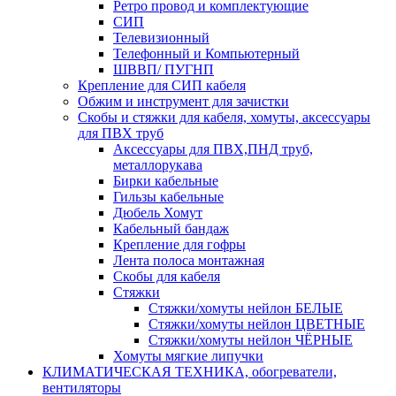
Ретро провод и комплектующие
СИП
Телевизионный
Телефонный и Компьютерный
ШВВП/ ПУГНП
Крепление для СИП кабеля
Обжим и инструмент для зачистки
Скобы и стяжки для кабеля, хомуты, аксессуары
для ПВХ труб
Аксессуары для ПВХ,ПНД труб,
металлорукава
Бирки кабельные
Гильзы кабельные
Дюбель Хомут
Кабельный бандаж
Крепление для гофры
Лента полоса монтажная
Скобы для кабеля
Стяжки
Стяжки/хомуты нейлон БЕЛЫЕ
Стяжки/хомуты нейлон ЦВЕТНЫЕ
Стяжки/хомуты нейлон ЧЁРНЫЕ
Хомуты мягкие липучки
КЛИМАТИЧЕСКАЯ ТЕХНИКА, обогреватели,
вентиляторы