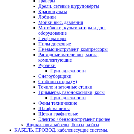
Граверы
Дрели, сетевые шуруповёрты
Краскопульты
Лобзики
Мойки выс. давления
Мотоблоки, культиваторы и доп.
оборудование
Перфораторы
Пилы дисковые
Пневмоинструмент, компрессоры
Расходные материалы, масла,
комплектующие
Рубанки
Принадлежности
Снегоуборщики
Стабилизаторы (+)
Точило и заточные станки
Триммеры, газонокосилки, косы
Принадлежности
Фены технические
Шлиф машины
Щетки графитовые
Электро-/ бензоинструмент прочее
Ящики, органайзеры, боксы, кейсы
КАБЕЛЬ, ПРОВОД, кабеленесущие системы,