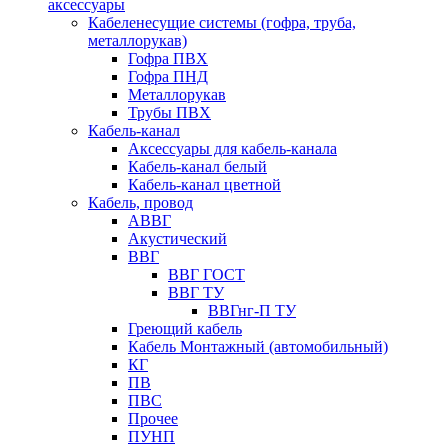
аксессуары
Кабеленесущие системы (гофра, труба,
металлорукав)
Гофра ПВХ
Гофра ПНД
Металлорукав
Трубы ПВХ
Кабель-канал
Аксессуары для кабель-канала
Кабель-канал белый
Кабель-канал цветной
Кабель, провод
АВВГ
Акустический
ВВГ
ВВГ ГОСТ
ВВГ ТУ
ВВГнг-П ТУ
Греющий кабель
Кабель Монтажный (автомобильный)
КГ
ПВ
ПВС
Прочее
ПУНП