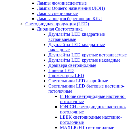
Лампы люминесцентные
Лампы Общего назначения (ЛОН)
Лампы специальные
Лампы энергосберегающие КЛЛ
Светодиодная продукция (LED)
Диодная Светотехника
Даунлайты LED квадратные
встраиваемые
Даунлайты LED квадратные
накладные
Даунлайты LED круглые встраиваемые
Даунлайты LED круглые накладные
Драйвера светодиодные
Панели LED
Прожекторы LED
Светильники LED аварийные
Светильники LED бытовые настенно-
потолочные
In Home светодиодные настенно-
потолочные
IONICH светодиодные настенно-
потолочные
LEEK светодиодные настенно-
потолочные
MAXLIGHT светодиодные