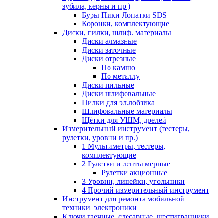
зубила, керны и пр.)
Буры Пики Лопатки SDS
Коронки, комплектующие
Диски, пилки, шлиф. материалы
Диски алмазные
Диски заточные
Диски отрезные
По камню
По металлу
Диски пильные
Диски шлифовальные
Пилки для эл.лобзика
Шлифовальные материалы
Щётки для УШМ, дрелей
Измерительный инструмент (тестеры,
рулетки, уровни и пр.)
1 Мультиметры, тестеры,
комплектующие
2 Рулетки и ленты мерные
Рулетки акционные
3 Уровни, линейки, угольники
4 Прочий измерительный инструмент
Инструмент для ремонта мобильной
техники, электроники
Ключи гаечные, слесарные, шестигранники,