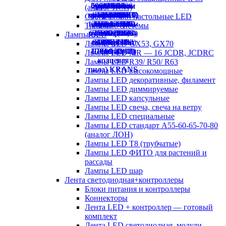
(аналог ЛСП)
Светильники настольные LED
Трековые системы
Лампы LED
Лампы LED GX53, GX70
Лампы LED MR — 16 JCDR, JCDRC
Лампы LED R39/ R50/ R63
Лампы LED высокомощные
Лампы LED декоративные, филамент
Лампы LED диммируемые
Лампы LED капсульные
Лампы LED свеча, свеча на ветру
Лампы LED специальные
Лампы LED стандарт А55-60-65-70-80
(аналог ЛОН)
Лампы LED Т8 (трубчатые)
Лампы LED ФИТО для растений и
рассады
Лампы LED шар
Лента светодиодная+контроллеры
Блоки питания и контроллеры
Коннекторы
Лента LED + контроллер — готовый
комплект
Лента LED светодиодная, модули