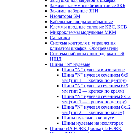
Заглушки для вырезов в шкафах
Зажимы клеммные безвинтовые ЗКБ
Зажимы наборные ЗНИ
Изоляторы SM
Кабельные вводы мембранные
Клеммы вводные силовые КВС, КСВ
Микроклеммы модульные МКМ
Сальники
Система контроля и управления
климатом шкафов- Обогреватели
Система наборных шинодержателей
НШД
Шины "N" нулевые
Шина "N" нулевая в изоляторе
Шина "N" нулевая сечением 6х9
мм (тип 1 — крепеж по центру)
Шина "N" нулевая сечением 6х9
мм (тип 2 — крепеж по краям)
Шина "N" нулевая сечением 8х12
мм (тип 1 — крепеж по центру)
Шина "N" нулевая сечением 8х12
мм (тип 2 — крепеж по краям)
Шины нулевые в корпусе
Шины нулевые на изоляторах
Шины 63A FORK (вилка) 12FORK