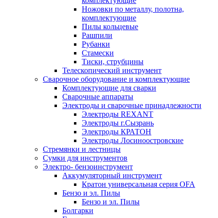
комплектующие
Ножовки по металлу, полотна,
комплектующие
Пилы кольцевые
Рашпили
Рубанки
Стамески
Тиски, струбцины
Телескопический инструмент
Сварочное оборудование и комплектующие
Комплектующие для сварки
Сварочные аппараты
Электроды и сварочные принадлежности
Электроды REXANT
Электроды г.Сызрань
Электроды КРАТОН
Электроды Лосиноостровские
Стремянки и лестницы
Сумки для инструментов
Электро- бензоинструмент
Аккумуляторный инструмент
Кратон универсальная серия OFA
Бензо и эл. Пилы
Бензо и эл. Пилы
Болгарки