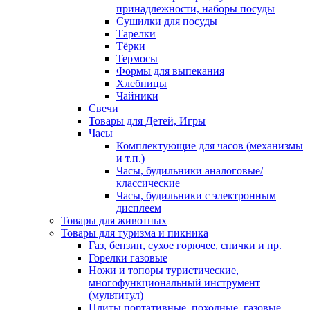
принадлежности, наборы посуды
Сушилки для посуды
Тарелки
Тёрки
Термосы
Формы для выпекания
Хлебницы
Чайники
Свечи
Товары для Детей, Игры
Часы
Комплектующие для часов (механизмы
и т.п.)
Часы, будильники аналоговые/
классические
Часы, будильники с электронным
дисплеем
Товары для животных
Товары для туризма и пикника
Газ, бензин, сухое горючее, спички и пр.
Горелки газовые
Ножи и топоры туристические,
многофункциональный инструмент
(мультитул)
Плиты портативные, походные, газовые