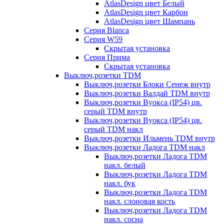
AtlasDesign цвет Белый
AtlasDesign цвет Карбон
AtlasDesign цвет Шампань
Серия Blanca
Серия W59
Скрытая установка
Серия Прима
Скрытая установка
Выключ,розетки TDM
Выключ,розетки Блоки Сенеж внутр
Выключ,розетки Валдай TDM внутр
Выключ,розетки Вуокса (IP54) цв.
серый TDM внутр
Выключ,розетки Вуокса (IP54) цв.
серый TDM накл
Выключ,розетки Ильмень TDM внутр
Выключ,розетки Ладога TDM накл
Выключ,розетки Ладога TDM
накл. белый
Выключ,розетки Ладога TDM
накл. бук
Выключ,розетки Ладога TDM
накл. слоновая кость
Выключ,розетки Ладога TDM
накл. сосна