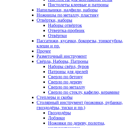
Пистолеты клеевые и патроны
Напильники, надфили, наборы
Ножницы по металлу, пластику
Отвёртки, наборы
Наборы отвёрток
Отвертка-пробник
Отвёртки
Пассатижи, кусачки, бокорезы, тонкогубцы,
клещи и пр.
Прочее
Разметочный инструмент
Свёрла, Наборы, Патроны
Наборы свёрл, буров
Патроны для дрелей
Сверло по бетону
Сверло по дереву
Сверло по металлу
Сверло по стеклу, кафелю, керамике
Степлеры и скобы
Столярный инструмент (ножовки, рубанки,
гвоздодёры, тиски и пр.)
Гвоздодёры
Лобзики
Ножовки по дереву, полотна,