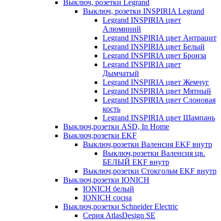
Выключ, розетки Legrand
Выключ, розетки INSPIRIA Legrand
Legrand INSPIRIA цвет
Алюминий
Legrand INSPIRIA цвет Антрацит
Legrand INSPIRIA цвет Белый
Legrand INSPIRIA цвет Бронза
Legrand INSPIRIA цвет
Дымчатый
Legrand INSPIRIA цвет Жемчуг
Legrand INSPIRIA цвет Мятный
Legrand INSPIRIA цвет Слоновая
кость
Legrand INSPIRIA цвет Шампань
Выключ,розетки ASD, In Home
Выключ,розетки EKF
Выключ,розетки Валенсия EKF внутр
Выключ,розетки Валенсия цв.
БЕЛЫЙ EKF внутр
Выключ,розетки Стокгольм EKF внутр
Выключ,розетки IONICH
IONICH белый
IONICH сосна
Выключ,розетки Schneider Electric
Серия AtlasDesign SE