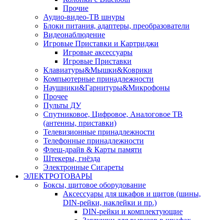
Прочие
Аудио-видео-ТВ шнуры
Блоки питания, адаптеры, преобразователи
Видеонаблюдение
Игровые Приставки и Картриджи
Игровые аксессуары
Игровые Приставки
Клавиатуры&Мышки&Коврики
Компьютерные принадлежности
Наушники&Гарнитуры&Микрофоны
Прочее
Пульты ДУ
Спутниковое, Цифровое, Аналоговое ТВ
(антенны, приставки)
Телевизионные принадлежности
Телефонные принадлежности
Флеш-драйв & Карты памяти
Штекеры, гнёзда
Электронные Сигареты
ЭЛЕКТРОТОВАРЫ
Боксы, щитовое оборудование
Аксессуары для шкафов и щитов (шины,
DIN-рейки, наклейки и пр.)
DIN-рейки и комплектующие