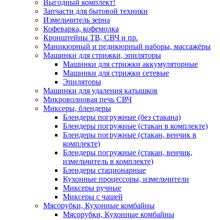
Выгодный комплект!
Запчасти для бытовой техники
Измельчитель зерна
Кофеварка, кофемолка
Кронштейны ТВ, СВЧ и пр.
Маникюрный и педикюрный наборы, массажёры
Машинки для стрижки, эпиляторы
Машинки для стрижки аккумуляторные
Машинки для стрижки сетевые
Эпиляторы
Машинки для удаления катышков
Микроволновая печь СВЧ
Миксеры, блендеры
Блендеры погружные (без стакана)
Блендеры погружные (стакан в комплекте)
Блендеры погружные (стакан, венчик в
комплекте)
Блендеры погружные (стакан, венчик,
измельчитель в комплекте)
Блендеры стационарные
Кухонные процессоры, измельчители
Миксеры ручные
Миксеры с чашей
Мясорубки, Кухонные комбайны
Мясорубки, Кухонные комбайны