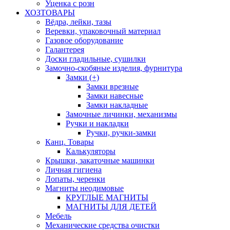
Уценка с розн
ХОЗТОВАРЫ
Вёдра, лейки, тазы
Веревки, упаковочный материал
Газовое оборудование
Галантерея
Доски гладильные, сушилки
Замочно-скобяные изделия, фурнитура
Замки (+)
Замки врезные
Замки навесные
Замки накладные
Замочные личинки, механизмы
Ручки и накладки
Ручки, ручки-замки
Канц. Товары
Калькуляторы
Крышки, закаточные машинки
Личная гигиена
Лопаты, черенки
Магниты неодимовые
КРУГЛЫЕ МАГНИТЫ
МАГНИТЫ ДЛЯ ДЕТЕЙ
Мебель
Механические средства очистки