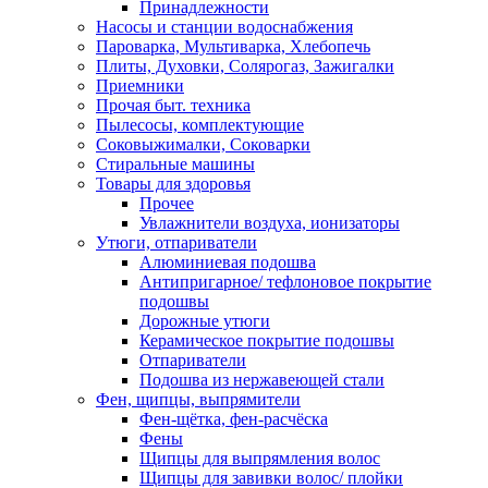
Принадлежности
Насосы и станции водоснабжения
Пароварка, Мультиварка, Хлебопечь
Плиты, Духовки, Солярогаз, Зажигалки
Приемники
Прочая быт. техника
Пылесосы, комплектующие
Соковыжималки, Соковарки
Стиральные машины
Товары для здоровья
Прочее
Увлажнители воздуха, ионизаторы
Утюги, отпариватели
Алюминиевая подошва
Антипригарное/ тефлоновое покрытие
подошвы
Дорожные утюги
Керамическое покрытие подошвы
Отпариватели
Подошва из нержавеющей стали
Фен, щипцы, выпрямители
Фен-щётка, фен-расчёска
Фены
Щипцы для выпрямления волос
Щипцы для завивки волос/ плойки