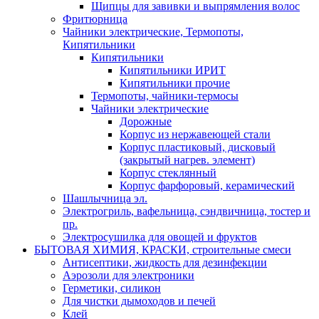
Щипцы для завивки и выпрямления волос
Фритюрница
Чайники электрические, Термопоты,
Кипятильники
Кипятильники
Кипятильники ИРИТ
Кипятильники прочие
Термопоты, чайники-термосы
Чайники электрические
Дорожные
Корпус из нержавеющей стали
Корпус пластиковый, дисковый
(закрытый нагрев. элемент)
Корпус стеклянный
Корпус фарфоровый, керамический
Шашлычница эл.
Электрогриль, вафельница, сэндвичница, тостер и
пр.
Электросушилка для овощей и фруктов
БЫТОВАЯ ХИМИЯ, КРАСКИ, строительные смеси
Антисептики, жидкость для дезинфекции
Аэрозоли для электроники
Герметики, силикон
Для чистки дымоходов и печей
Клей