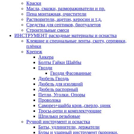
Краски
Масла, смазки, размораживатели и пр.
Пена монтажная, очистители
Растворители, ацетон, керосин и т.д.
Средства для септиков, биотуалетов
Строительные смеси
ИНСТРУМЕНТ расходные материалы и оснастка
Клеящие и специальные ленты, скотч, серпянки,
плёнки
Крепеж
Анкера
Болты Гайки Шайбы
Гвозди
Гвозди Фасованные
Дюбель Гвоздь
Дюбель для изоляций
Дюбель распорный
Петли, Уголки. Опоры
Проволока
Саморез+шайба кров.,сверло, цинк
Тросы-цепи и комплектующие
Шпильки резьбовые
Ручной инструмент и оснастка
Биты, удлинители, держатели
Буры и ударный инструмент (коронки,