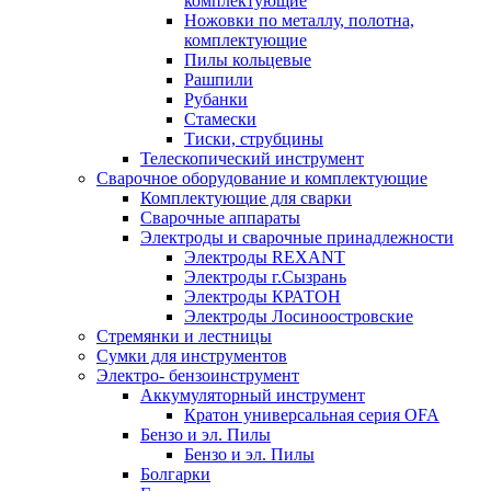
комплектующие
Ножовки по металлу, полотна,
комплектующие
Пилы кольцевые
Рашпили
Рубанки
Стамески
Тиски, струбцины
Телескопический инструмент
Сварочное оборудование и комплектующие
Комплектующие для сварки
Сварочные аппараты
Электроды и сварочные принадлежности
Электроды REXANT
Электроды г.Сызрань
Электроды КРАТОН
Электроды Лосиноостровские
Стремянки и лестницы
Сумки для инструментов
Электро- бензоинструмент
Аккумуляторный инструмент
Кратон универсальная серия OFA
Бензо и эл. Пилы
Бензо и эл. Пилы
Болгарки