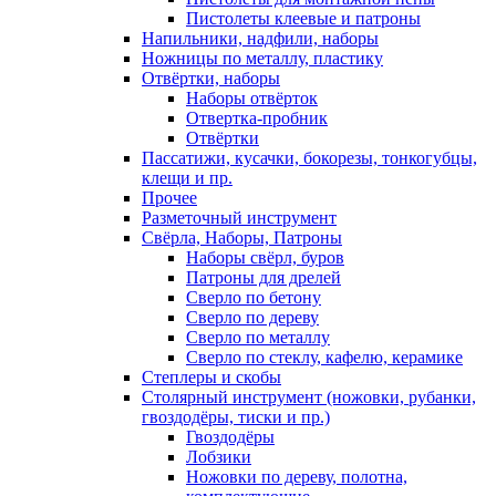
Пистолеты клеевые и патроны
Напильники, надфили, наборы
Ножницы по металлу, пластику
Отвёртки, наборы
Наборы отвёрток
Отвертка-пробник
Отвёртки
Пассатижи, кусачки, бокорезы, тонкогубцы,
клещи и пр.
Прочее
Разметочный инструмент
Свёрла, Наборы, Патроны
Наборы свёрл, буров
Патроны для дрелей
Сверло по бетону
Сверло по дереву
Сверло по металлу
Сверло по стеклу, кафелю, керамике
Степлеры и скобы
Столярный инструмент (ножовки, рубанки,
гвоздодёры, тиски и пр.)
Гвоздодёры
Лобзики
Ножовки по дереву, полотна,