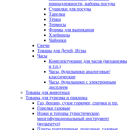
принадлежности, наборы посуды
Сушилки для посуды
Тарелки
Тёрки
Термосы
Формы для выпекания
Хлебницы
Чайники
Свечи
Товары для Детей, Игры
Часы
Комплектующие для часов (механизмы
и т.п.)
Часы, будильники аналоговые/
классические
Часы, будильники с электронным
дисплеем
Товары для животных
Товары для туризма и пикника
Газ, бензин, сухое горючее, спички и пр.
Горелки газовые
Ножи и топоры туристические,
многофункциональный инструмент
(мультитул)
Плиты портативные, походные, газовые