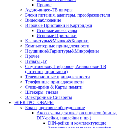
Прочие
Аудио-видео-ТВ шнуры
Блоки питания, адаптеры, преобразователи
Видеонаблюдение
Игровые Приставки и Картриджи
Игровые аксессуары
Игровые Приставки
Клавиатуры&Мышки&Коврики
Компьютерные принадлежности
Наушники&Гарнитуры&Микрофоны
Прочее
Пульты ДУ
Спутниковое, Цифровое, Аналоговое ТВ
(антенны, приставки)
Телевизионные принадлежности
Телефонные принадлежности
Флеш-драйв & Карты памяти
Штекеры, гнёзда
Электронные Сигареты
ЭЛЕКТРОТОВАРЫ
Боксы, щитовое оборудование
Аксессуары для шкафов и щитов (шины,
DIN-рейки, наклейки и пр.)
DIN-рейки и комплектующие