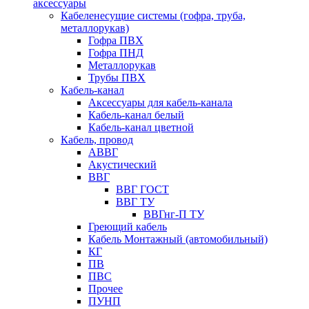
аксессуары
Кабеленесущие системы (гофра, труба,
металлорукав)
Гофра ПВХ
Гофра ПНД
Металлорукав
Трубы ПВХ
Кабель-канал
Аксессуары для кабель-канала
Кабель-канал белый
Кабель-канал цветной
Кабель, провод
АВВГ
Акустический
ВВГ
ВВГ ГОСТ
ВВГ ТУ
ВВГнг-П ТУ
Греющий кабель
Кабель Монтажный (автомобильный)
КГ
ПВ
ПВС
Прочее
ПУНП