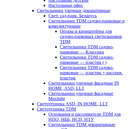
Настольные детские
Настольные офис
Светильники уличные декоративные
Свет. сад-парк. Беларусь
Светильники TDM садово-парковые и
комплектующие
Опоры и кронштейны для
садово-парковых светильников
TDM
Светильники TDM садово-
парковые — Классика
Светильники TDM садово-
парковые — пластик ( )
Светильники TDM садово-
парковые — пластик + рассеив.
пластик
Светильники уличные фасадные IN
HOME, ASD, LLT
Светильники уличные фасадные
Maxlight
Светотехника ASD, IN HOME, LLT
Светотехника TDM
Основания и рассеиватели TDM для
НПО, НББ, НСП, НТУ
Светильники TDM декоративные