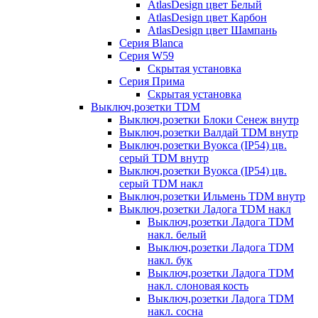
AtlasDesign цвет Белый
AtlasDesign цвет Карбон
AtlasDesign цвет Шампань
Серия Blanca
Серия W59
Скрытая установка
Серия Прима
Скрытая установка
Выключ,розетки TDM
Выключ,розетки Блоки Сенеж внутр
Выключ,розетки Валдай TDM внутр
Выключ,розетки Вуокса (IP54) цв.
серый TDM внутр
Выключ,розетки Вуокса (IP54) цв.
серый TDM накл
Выключ,розетки Ильмень TDM внутр
Выключ,розетки Ладога TDM накл
Выключ,розетки Ладога TDM
накл. белый
Выключ,розетки Ладога TDM
накл. бук
Выключ,розетки Ладога TDM
накл. слоновая кость
Выключ,розетки Ладога TDM
накл. сосна