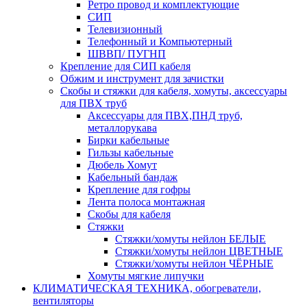
Ретро провод и комплектующие
СИП
Телевизионный
Телефонный и Компьютерный
ШВВП/ ПУГНП
Крепление для СИП кабеля
Обжим и инструмент для зачистки
Скобы и стяжки для кабеля, хомуты, аксессуары
для ПВХ труб
Аксессуары для ПВХ,ПНД труб,
металлорукава
Бирки кабельные
Гильзы кабельные
Дюбель Хомут
Кабельный бандаж
Крепление для гофры
Лента полоса монтажная
Скобы для кабеля
Стяжки
Стяжки/хомуты нейлон БЕЛЫЕ
Стяжки/хомуты нейлон ЦВЕТНЫЕ
Стяжки/хомуты нейлон ЧЁРНЫЕ
Хомуты мягкие липучки
КЛИМАТИЧЕСКАЯ ТЕХНИКА, обогреватели,
вентиляторы