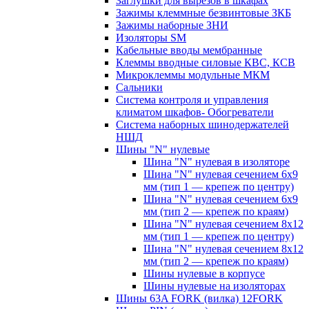
Заглушки для вырезов в шкафах
Зажимы клеммные безвинтовые ЗКБ
Зажимы наборные ЗНИ
Изоляторы SM
Кабельные вводы мембранные
Клеммы вводные силовые КВС, КСВ
Микроклеммы модульные МКМ
Сальники
Система контроля и управления
климатом шкафов- Обогреватели
Система наборных шинодержателей
НШД
Шины "N" нулевые
Шина "N" нулевая в изоляторе
Шина "N" нулевая сечением 6х9
мм (тип 1 — крепеж по центру)
Шина "N" нулевая сечением 6х9
мм (тип 2 — крепеж по краям)
Шина "N" нулевая сечением 8х12
мм (тип 1 — крепеж по центру)
Шина "N" нулевая сечением 8х12
мм (тип 2 — крепеж по краям)
Шины нулевые в корпусе
Шины нулевые на изоляторах
Шины 63A FORK (вилка) 12FORK