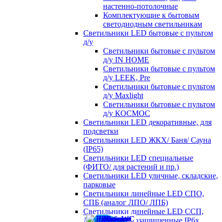
настенно-потолочные
Комплектующие к бытовым
светодиодным светильникам
Светильники LED бытовые с пультом
д/у
Светильники бытовые с пультом
д/у IN HOME
Светильники бытовые с пультом
д/у LEEK, Pre
Светильники бытовые с пультом
д/у Maxlight
Светильники бытовые с пультом
д/у КОСМОС
Светильники LED декоративные, для
подсветки
Светильники LED ЖКХ/ Баня/ Сауна
(IP65)
Светильники LED специальные
(ФИТО/ для растений и пр.)
Светильники LED уличные, складские,
парковые
Светильники линейные LED СПО,
СПБ (аналог ЛПО/ ЛПБ)
Светильники линейные LED ССП,
ДСП пылевлагозащищенные IP6х