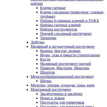
наборы
Ключи гаечные
Ключи слесарные (разводные, газовые,
трубные)
Наборы 6-гранных ключей и TORX
Наборы гаечных ключей
Наборы инструментов
Прочий слесарный инструмент
Трещотки
Лебёдки
Малярный и штукатурный инструмент
Валики, бюгели, ролики
Вёдра, тазы и ёмкости строительные
Кисти
Малярный инструмент прочий
Правило, Мастерок, Миксеры
Шпателя
Металлообрабатывающий инструмент
Щётки
Молотки, топоры, кувалды, пика, керн
Монтажный инструмент
Заклёпочники и заклёпки
Ножи и лезвия
Пистолеты для герметиков
Пистолеты для монтажной пены