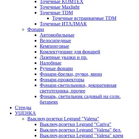
Точечные KOMTEX
Точечные Maxlight
Точечные TDM
Точечные встраиваемые TDM
Точечные ИТАЛМАК
Фонари
Автомобильные
Велосипедные
Кемпинговые
Комлектующие для фонарей
Лазерные указки и пр.
Налобные
Ручные фонари
Фонари-брелки, ручки, мини
Фонари-прожекторы
Фонари-светильники, декоративная
светотехника, прочее
Фонарь, светильник садовый на солн.
батареях
Стенды
УЦЕНКА
Выключ,розетки Legrand "Valena"
Выключ,розетки Legrand "Cariva"
Выключ,розетки Legrand "Valena" бел.
Выключ,розетки Legrand "Valena" крем