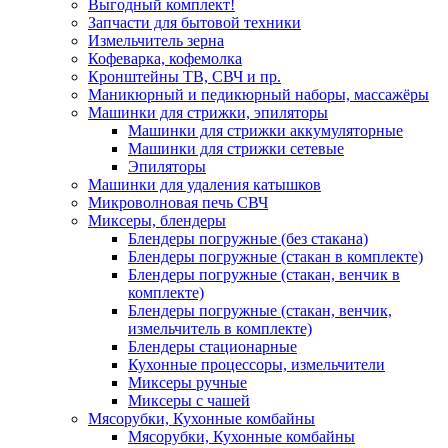
Выгодный комплект!
Запчасти для бытовой техники
Измельчитель зерна
Кофеварка, кофемолка
Кронштейны ТВ, СВЧ и пр.
Маникюрный и педикюрный наборы, массажёры
Машинки для стрижки, эпиляторы
Машинки для стрижки аккумуляторные
Машинки для стрижки сетевые
Эпиляторы
Машинки для удаления катышков
Микроволновая печь СВЧ
Миксеры, блендеры
Блендеры погружные (без стакана)
Блендеры погружные (стакан в комплекте)
Блендеры погружные (стакан, венчик в
комплекте)
Блендеры погружные (стакан, венчик,
измельчитель в комплекте)
Блендеры стационарные
Кухонные процессоры, измельчители
Миксеры ручные
Миксеры с чашей
Мясорубки, Кухонные комбайны
Мясорубки, Кухонные комбайны