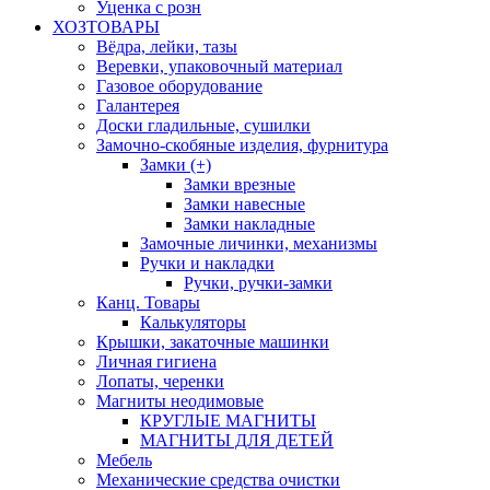
Уценка с розн
ХОЗТОВАРЫ
Вёдра, лейки, тазы
Веревки, упаковочный материал
Газовое оборудование
Галантерея
Доски гладильные, сушилки
Замочно-скобяные изделия, фурнитура
Замки (+)
Замки врезные
Замки навесные
Замки накладные
Замочные личинки, механизмы
Ручки и накладки
Ручки, ручки-замки
Канц. Товары
Калькуляторы
Крышки, закаточные машинки
Личная гигиена
Лопаты, черенки
Магниты неодимовые
КРУГЛЫЕ МАГНИТЫ
МАГНИТЫ ДЛЯ ДЕТЕЙ
Мебель
Механические средства очистки