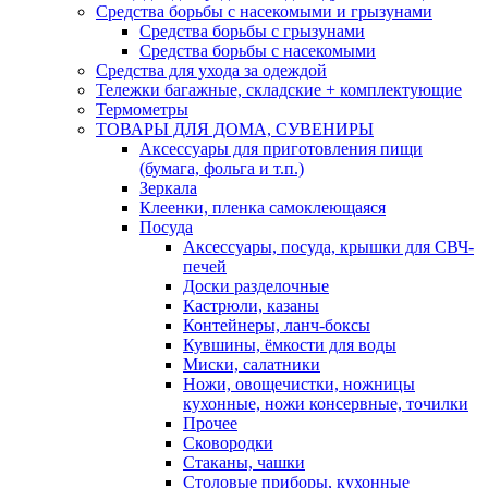
Средства борьбы с насекомыми и грызунами
Средства борьбы с грызунами
Средства борьбы с насекомыми
Средства для ухода за одеждой
Тележки багажные, складские + комплектующие
Термометры
ТОВАРЫ ДЛЯ ДОМА, СУВЕНИРЫ
Аксессуары для приготовления пищи
(бумага, фольга и т.п.)
Зеркала
Клеенки, пленка самоклеющаяся
Посуда
Аксессуары, посуда, крышки для СВЧ-
печей
Доски разделочные
Кастрюли, казаны
Контейнеры, ланч-боксы
Кувшины, ёмкости для воды
Миски, салатники
Ножи, овощечистки, ножницы
кухонные, ножи консервные, точилки
Прочее
Сковородки
Стаканы, чашки
Столовые приборы, кухонные