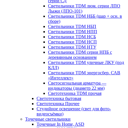
серии СД
Светильники TDM люм. серии ЛПО
Лыжи (ЛПО-101)
Светильники TDM НББ (шар + осн. в
сборе)
Светильники TDM НБП
Светильники TDM НПП
Светильники TDM НСБ
Светильники TDM НСП
Светильники TDM НТУ
Светильники TDM серии НПБ с
деревянным основанием
Светильники TDM уличные ЛКУ (под
КЛЛ)
Светильники TDM энергосбер. САВ
«Интеллект»
Светосигнальная арматура —
индикаторы (диаметр 22 мм)
Светотехника TDM прочая
Светотехника бытовая
Светотехника Прочее
Студийное освещение (свет для фото-
видеосъёмки)
Точечные светильники
Точечные In Home, ASD