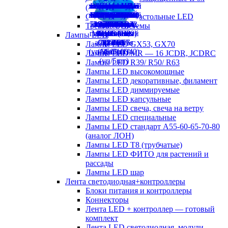
(аналог ЛСП)
Светильники настольные LED
Трековые системы
Лампы LED
Лампы LED GX53, GX70
Лампы LED MR — 16 JCDR, JCDRC
Лампы LED R39/ R50/ R63
Лампы LED высокомощные
Лампы LED декоративные, филамент
Лампы LED диммируемые
Лампы LED капсульные
Лампы LED свеча, свеча на ветру
Лампы LED специальные
Лампы LED стандарт А55-60-65-70-80
(аналог ЛОН)
Лампы LED Т8 (трубчатые)
Лампы LED ФИТО для растений и
рассады
Лампы LED шар
Лента светодиодная+контроллеры
Блоки питания и контроллеры
Коннекторы
Лента LED + контроллер — готовый
комплект
Лента LED светодиодная, модули