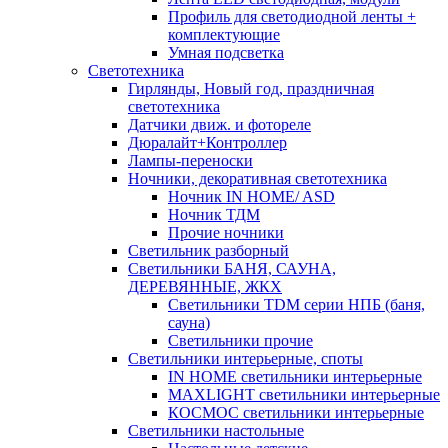
Профиль для светодиодной ленты +
комплектующие
Умная подсветка
Светотехника
Гирлянды, Новый год, праздничная
светотехника
Датчики движ. и фотореле
Дюралайт+Контроллер
Лампы-переноски
Ночники, декоративная светотехника
Ночник IN HOME/ ASD
Ночник ТДМ
Прочие ночники
Светильник разборный
Светильники БАНЯ, САУНА,
ДЕРЕВЯННЫЕ, ЖКХ
Светильники TDM серии НПБ (баня,
сауна)
Светильники прочие
Светильники интерьерные, споты
IN HOME светильники интерьерные
MAXLIGHT светильники интерьерные
КОСМОС светильники интерьерные
Светильники настольные