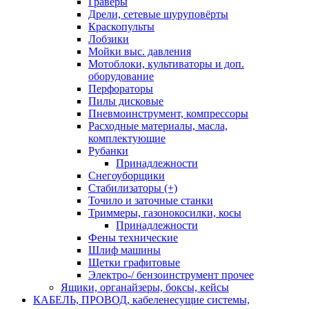
Граверы
Дрели, сетевые шуруповёрты
Краскопульты
Лобзики
Мойки выс. давления
Мотоблоки, культиваторы и доп.
оборудование
Перфораторы
Пилы дисковые
Пневмоинструмент, компрессоры
Расходные материалы, масла,
комплектующие
Рубанки
Принадлежности
Снегоуборщики
Стабилизаторы (+)
Точило и заточные станки
Триммеры, газонокосилки, косы
Принадлежности
Фены технические
Шлиф машины
Щетки графитовые
Электро-/ бензоинструмент прочее
Ящики, органайзеры, боксы, кейсы
КАБЕЛЬ, ПРОВОД, кабеленесущие системы,