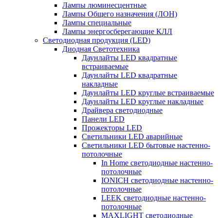
Лампы люминесцентные
Лампы Общего назначения (ЛОН)
Лампы специальные
Лампы энергосберегающие КЛЛ
Светодиодная продукция (LED)
Диодная Светотехника
Даунлайты LED квадратные
встраиваемые
Даунлайты LED квадратные
накладные
Даунлайты LED круглые встраиваемые
Даунлайты LED круглые накладные
Драйвера светодиодные
Панели LED
Прожекторы LED
Светильники LED аварийные
Светильники LED бытовые настенно-
потолочные
In Home светодиодные настенно-
потолочные
IONICH светодиодные настенно-
потолочные
LEEK светодиодные настенно-
потолочные
MAXLIGHT светодиодные