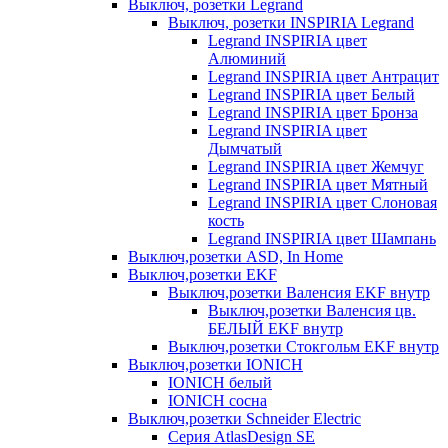
Выключ, розетки Legrand
Выключ, розетки INSPIRIA Legrand
Legrand INSPIRIA цвет
Алюминий
Legrand INSPIRIA цвет Антрацит
Legrand INSPIRIA цвет Белый
Legrand INSPIRIA цвет Бронза
Legrand INSPIRIA цвет
Дымчатый
Legrand INSPIRIA цвет Жемчуг
Legrand INSPIRIA цвет Мятный
Legrand INSPIRIA цвет Слоновая
кость
Legrand INSPIRIA цвет Шампань
Выключ,розетки ASD, In Home
Выключ,розетки EKF
Выключ,розетки Валенсия EKF внутр
Выключ,розетки Валенсия цв.
БЕЛЫЙ EKF внутр
Выключ,розетки Стокгольм EKF внутр
Выключ,розетки IONICH
IONICH белый
IONICH сосна
Выключ,розетки Schneider Electric
Серия AtlasDesign SE