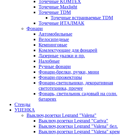
Точечные KOMTEX
Точечные Maxlight
Точечные TDM
Точечные встраиваемые TDM
Точечные ИТАЛМАК
Фонари
Автомобильные
Велосипедные
Кемпинговые
Комлектующие для фонарей
Лазерные указки и пр.
Налобные
Ручные фонари
Фонари-брелки, ручки, мини
Фонари-прожекторы
Фонари-светильники, декоративная
светотехника, прочее
Фонарь, светильник садовый на солн.
батареях
Стенды
УЦЕНКА
Выключ,розетки Legrand "Valena"
Выключ,розетки Legrand "Cariva"
Выключ,розетки Legrand "Valena" бел.
Выключ,розетки Legrand "Valena" крем