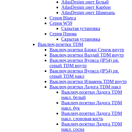
AtlasDesign цвет Белый
AtlasDesign цвет Карбон
AtlasDesign цвет Шампань
Серия Blanca
Серия W59
Скрытая установка
Серия Прима
Скрытая установка
Выключ,розетки TDM
Выключ,розетки Блоки Сенеж внутр
Выключ,розетки Валдай TDM внутр
Выключ,розетки Вуокса (IP54) цв.
серый TDM внутр
Выключ,розетки Вуокса (IP54) цв.
серый TDM накл
Выключ,розетки Ильмень TDM внутр
Выключ,розетки Ладога TDM накл
Выключ,розетки Ладога TDM
накл. белый
Выключ,розетки Ладога TDM
накл. бук
Выключ,розетки Ладога TDM
накл. слоновая кость
Выключ,розетки Ладога TDM
накл. сосна