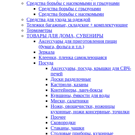
Средства борьбы с насекомыми и грызунами
Средства борьбы с грызунами
Средства борьбы с насекомыми
Средства для ухода за одеждой
Тележки багажные, складские + комплектующие
Термометры
ТОВАРЫ ДЛЯ ДОМА, СУВЕНИРЫ
Аксессуары для приготовления пищи
(бумага, фольга и т.п.)
Зеркала
Клеенки, пленка самоклеющаяся
Посуда
Аксессуары, посуда, крышки для СВЧ-
печей
Доски разделочные
Кастрюли, казаны
Контейнеры, ланч-боксы
Кувшины, ёмкости для воды
Миски, салатники
Ножи, овощечистки, ножницы
кухонные, ножи консервные, точилки
Прочее
Сковородки
Стаканы, чашки
Столовые приборы, кухонные