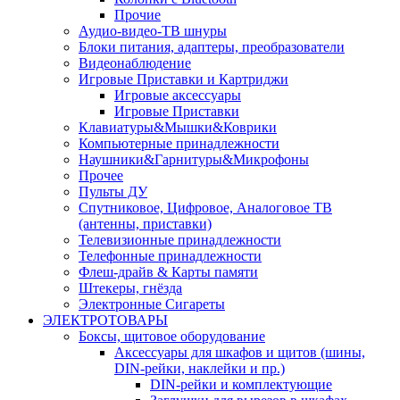
Прочие
Аудио-видео-ТВ шнуры
Блоки питания, адаптеры, преобразователи
Видеонаблюдение
Игровые Приставки и Картриджи
Игровые аксессуары
Игровые Приставки
Клавиатуры&Мышки&Коврики
Компьютерные принадлежности
Наушники&Гарнитуры&Микрофоны
Прочее
Пульты ДУ
Спутниковое, Цифровое, Аналоговое ТВ
(антенны, приставки)
Телевизионные принадлежности
Телефонные принадлежности
Флеш-драйв & Карты памяти
Штекеры, гнёзда
Электронные Сигареты
ЭЛЕКТРОТОВАРЫ
Боксы, щитовое оборудование
Аксессуары для шкафов и щитов (шины,
DIN-рейки, наклейки и пр.)
DIN-рейки и комплектующие