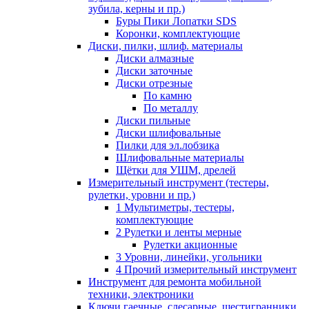
зубила, керны и пр.)
Буры Пики Лопатки SDS
Коронки, комплектующие
Диски, пилки, шлиф. материалы
Диски алмазные
Диски заточные
Диски отрезные
По камню
По металлу
Диски пильные
Диски шлифовальные
Пилки для эл.лобзика
Шлифовальные материалы
Щётки для УШМ, дрелей
Измерительный инструмент (тестеры,
рулетки, уровни и пр.)
1 Мультиметры, тестеры,
комплектующие
2 Рулетки и ленты мерные
Рулетки акционные
3 Уровни, линейки, угольники
4 Прочий измерительный инструмент
Инструмент для ремонта мобильной
техники, электроники
Ключи гаечные, слесарные, шестигранники,