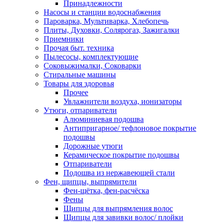
Принадлежности
Насосы и станции водоснабжения
Пароварка, Мультиварка, Хлебопечь
Плиты, Духовки, Солярогаз, Зажигалки
Приемники
Прочая быт. техника
Пылесосы, комплектующие
Соковыжималки, Соковарки
Стиральные машины
Товары для здоровья
Прочее
Увлажнители воздуха, ионизаторы
Утюги, отпариватели
Алюминиевая подошва
Антипригарное/ тефлоновое покрытие
подошвы
Дорожные утюги
Керамическое покрытие подошвы
Отпариватели
Подошва из нержавеющей стали
Фен, щипцы, выпрямители
Фен-щётка, фен-расчёска
Фены
Щипцы для выпрямления волос
Щипцы для завивки волос/ плойки