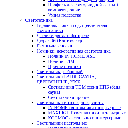
Профиль для светодиодной ленты +
комплектующие
Умная подсветка
Светотехника
Гирлянды, Новый год, праздничная
светотехника
Датчики движ. и фотореле
Дюралайт+Контроллер
Лампы-переноски
Ночники, декоративная светотехника
Ночник IN HOME/ ASD
Ночник ТДМ
Прочие ночники
Светильник разборный
Светильники БАНЯ, САУНА,
ДЕРЕВЯННЫЕ, ЖКХ
Светильники TDM серии НПБ (баня,
сауна)
Светильники прочие
Светильники интерьерные, споты
IN HOME светильники интерьерные
MAXLIGHT светильники интерьерные
КОСМОС светильники интерьерные
Светильники настольные