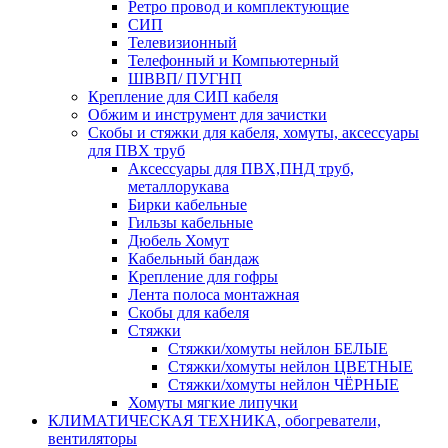
Ретро провод и комплектующие
СИП
Телевизионный
Телефонный и Компьютерный
ШВВП/ ПУГНП
Крепление для СИП кабеля
Обжим и инструмент для зачистки
Скобы и стяжки для кабеля, хомуты, аксессуары
для ПВХ труб
Аксессуары для ПВХ,ПНД труб,
металлорукава
Бирки кабельные
Гильзы кабельные
Дюбель Хомут
Кабельный бандаж
Крепление для гофры
Лента полоса монтажная
Скобы для кабеля
Стяжки
Стяжки/хомуты нейлон БЕЛЫЕ
Стяжки/хомуты нейлон ЦВЕТНЫЕ
Стяжки/хомуты нейлон ЧЁРНЫЕ
Хомуты мягкие липучки
КЛИМАТИЧЕСКАЯ ТЕХНИКА, обогреватели,
вентиляторы