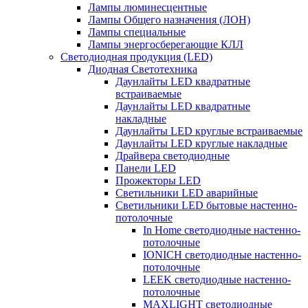
Лампы люминесцентные
Лампы Общего назначения (ЛОН)
Лампы специальные
Лампы энергосберегающие КЛЛ
Светодиодная продукция (LED)
Диодная Светотехника
Даунлайты LED квадратные
встраиваемые
Даунлайты LED квадратные
накладные
Даунлайты LED круглые встраиваемые
Даунлайты LED круглые накладные
Драйвера светодиодные
Панели LED
Прожекторы LED
Светильники LED аварийные
Светильники LED бытовые настенно-
потолочные
In Home светодиодные настенно-
потолочные
IONICH светодиодные настенно-
потолочные
LEEK светодиодные настенно-
потолочные
MAXLIGHT светодиодные