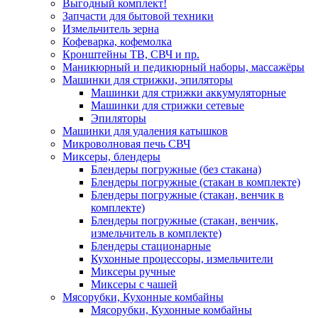
Выгодный комплект!
Запчасти для бытовой техники
Измельчитель зерна
Кофеварка, кофемолка
Кронштейны ТВ, СВЧ и пр.
Маникюрный и педикюрный наборы, массажёры
Машинки для стрижки, эпиляторы
Машинки для стрижки аккумуляторные
Машинки для стрижки сетевые
Эпиляторы
Машинки для удаления катышков
Микроволновая печь СВЧ
Миксеры, блендеры
Блендеры погружные (без стакана)
Блендеры погружные (стакан в комплекте)
Блендеры погружные (стакан, венчик в
комплекте)
Блендеры погружные (стакан, венчик,
измельчитель в комплекте)
Блендеры стационарные
Кухонные процессоры, измельчители
Миксеры ручные
Миксеры с чашей
Мясорубки, Кухонные комбайны
Мясорубки, Кухонные комбайны