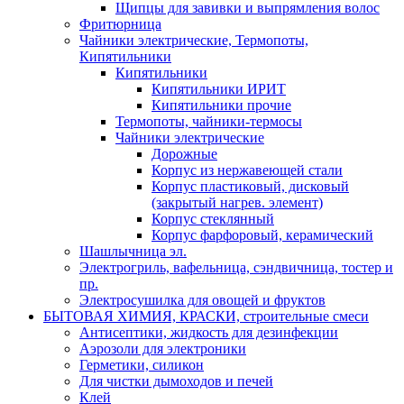
Щипцы для завивки и выпрямления волос
Фритюрница
Чайники электрические, Термопоты,
Кипятильники
Кипятильники
Кипятильники ИРИТ
Кипятильники прочие
Термопоты, чайники-термосы
Чайники электрические
Дорожные
Корпус из нержавеющей стали
Корпус пластиковый, дисковый
(закрытый нагрев. элемент)
Корпус стеклянный
Корпус фарфоровый, керамический
Шашлычница эл.
Электрогриль, вафельница, сэндвичница, тостер и
пр.
Электросушилка для овощей и фруктов
БЫТОВАЯ ХИМИЯ, КРАСКИ, строительные смеси
Антисептики, жидкость для дезинфекции
Аэрозоли для электроники
Герметики, силикон
Для чистки дымоходов и печей
Клей