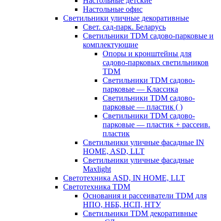
Настольные детские
Настольные офис
Светильники уличные декоративные
Свет. сад-парк. Беларусь
Светильники TDM садово-парковые и
комплектующие
Опоры и кронштейны для
садово-парковых светильников
TDM
Светильники TDM садово-
парковые — Классика
Светильники TDM садово-
парковые — пластик ( )
Светильники TDM садово-
парковые — пластик + рассеив.
пластик
Светильники уличные фасадные IN
HOME, ASD, LLT
Светильники уличные фасадные
Maxlight
Светотехника ASD, IN HOME, LLT
Светотехника TDM
Основания и рассеиватели TDM для
НПО, НББ, НСП, НТУ
Светильники TDM декоративные