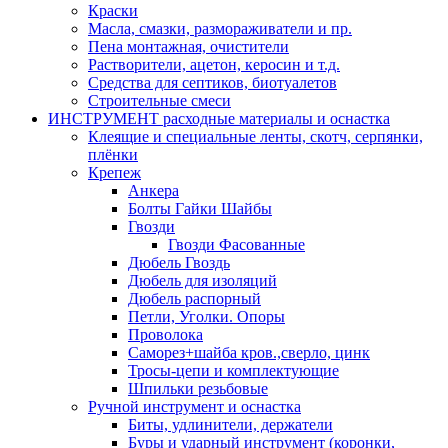
Краски
Масла, смазки, размораживатели и пр.
Пена монтажная, очистители
Растворители, ацетон, керосин и т.д.
Средства для септиков, биотуалетов
Строительные смеси
ИНСТРУМЕНТ расходные материалы и оснастка
Клеящие и специальные ленты, скотч, серпянки,
плёнки
Крепеж
Анкера
Болты Гайки Шайбы
Гвозди
Гвозди Фасованные
Дюбель Гвоздь
Дюбель для изоляций
Дюбель распорный
Петли, Уголки. Опоры
Проволока
Саморез+шайба кров.,сверло, цинк
Тросы-цепи и комплектующие
Шпильки резьбовые
Ручной инструмент и оснастка
Биты, удлинители, держатели
Буры и ударный инструмент (коронки,