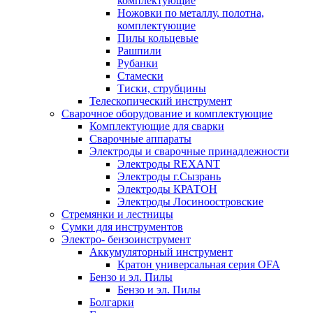
комплектующие
Ножовки по металлу, полотна,
комплектующие
Пилы кольцевые
Рашпили
Рубанки
Стамески
Тиски, струбцины
Телескопический инструмент
Сварочное оборудование и комплектующие
Комплектующие для сварки
Сварочные аппараты
Электроды и сварочные принадлежности
Электроды REXANT
Электроды г.Сызрань
Электроды КРАТОН
Электроды Лосиноостровские
Стремянки и лестницы
Сумки для инструментов
Электро- бензоинструмент
Аккумуляторный инструмент
Кратон универсальная серия OFA
Бензо и эл. Пилы
Бензо и эл. Пилы
Болгарки