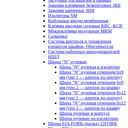
Заглушки для вырезов в шкафах
Зажимы клеммные безвинтовые ЗКБ
Зажимы наборные ЗНИ
Изоляторы SM
Кабельные вводы мембранные
Клеммы вводные силовые КВС, КСВ
Микроклеммы модульные МКМ
Сальники
Система контроля и управления
климатом шкафов- Обогреватели
Система наборных шинодержателей
НШД
Шины "N" нулевые
Шина "N" нулевая в изоляторе
Шина "N" нулевая сечением 6х9
мм (тип 1 — крепеж по центру)
Шина "N" нулевая сечением 6х9
мм (тип 2 — крепеж по краям)
Шина "N" нулевая сечением 8х12
мм (тип 1 — крепеж по центру)
Шина "N" нулевая сечением 8х12
мм (тип 2 — крепеж по краям)
Шины нулевые в корпусе
Шины нулевые на изоляторах
Шины 63A FORK (вилка) 12FORK