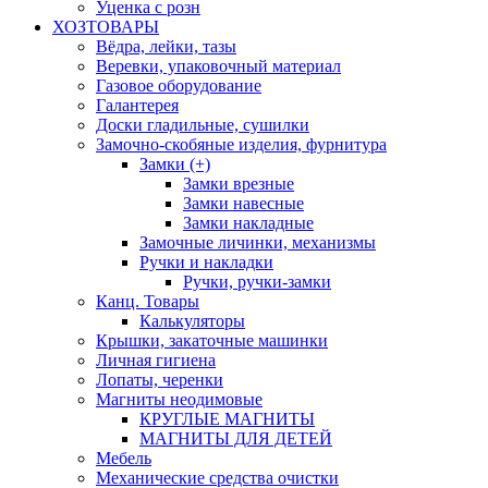
Уценка с розн
ХОЗТОВАРЫ
Вёдра, лейки, тазы
Веревки, упаковочный материал
Газовое оборудование
Галантерея
Доски гладильные, сушилки
Замочно-скобяные изделия, фурнитура
Замки (+)
Замки врезные
Замки навесные
Замки накладные
Замочные личинки, механизмы
Ручки и накладки
Ручки, ручки-замки
Канц. Товары
Калькуляторы
Крышки, закаточные машинки
Личная гигиена
Лопаты, черенки
Магниты неодимовые
КРУГЛЫЕ МАГНИТЫ
МАГНИТЫ ДЛЯ ДЕТЕЙ
Мебель
Механические средства очистки