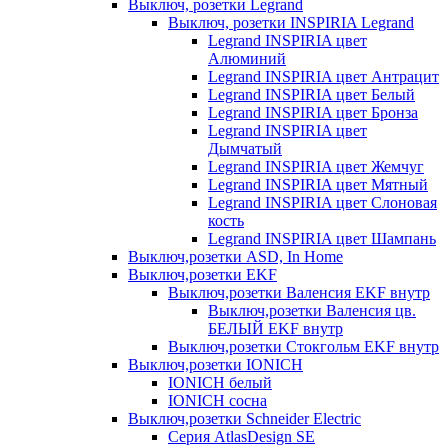
Выключ, розетки Legrand
Выключ, розетки INSPIRIA Legrand
Legrand INSPIRIA цвет
Алюминий
Legrand INSPIRIA цвет Антрацит
Legrand INSPIRIA цвет Белый
Legrand INSPIRIA цвет Бронза
Legrand INSPIRIA цвет
Дымчатый
Legrand INSPIRIA цвет Жемчуг
Legrand INSPIRIA цвет Мятный
Legrand INSPIRIA цвет Слоновая
кость
Legrand INSPIRIA цвет Шампань
Выключ,розетки ASD, In Home
Выключ,розетки EKF
Выключ,розетки Валенсия EKF внутр
Выключ,розетки Валенсия цв.
БЕЛЫЙ EKF внутр
Выключ,розетки Стокгольм EKF внутр
Выключ,розетки IONICH
IONICH белый
IONICH сосна
Выключ,розетки Schneider Electric
Серия AtlasDesign SE