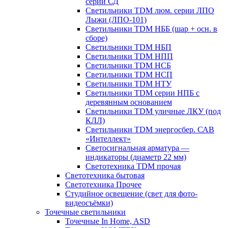
серии СД
Светильники TDM люм. серии ЛПО
Лыжи (ЛПО-101)
Светильники TDM НББ (шар + осн. в
сборе)
Светильники TDM НБП
Светильники TDM НПП
Светильники TDM НСБ
Светильники TDM НСП
Светильники TDM НТУ
Светильники TDM серии НПБ с
деревянным основанием
Светильники TDM уличные ЛКУ (под
КЛЛ)
Светильники TDM энергосбер. САВ
«Интеллект»
Светосигнальная арматура —
индикаторы (диаметр 22 мм)
Светотехника TDM прочая
Светотехника бытовая
Светотехника Прочее
Студийное освещение (свет для фото-
видеосъёмки)
Точечные светильники
Точечные In Home, ASD