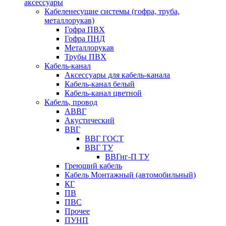
аксессуары
Кабеленесущие системы (гофра, труба,
металлорукав)
Гофра ПВХ
Гофра ПНД
Металлорукав
Трубы ПВХ
Кабель-канал
Аксессуары для кабель-канала
Кабель-канал белый
Кабель-канал цветной
Кабель, провод
АВВГ
Акустический
ВВГ
ВВГ ГОСТ
ВВГ ТУ
ВВГнг-П ТУ
Греющий кабель
Кабель Монтажный (автомобильный)
КГ
ПВ
ПВС
Прочее
ПУНП