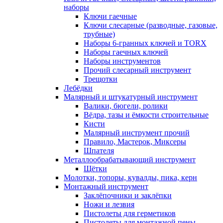
наборы
Ключи гаечные
Ключи слесарные (разводные, газовые,
трубные)
Наборы 6-гранных ключей и TORX
Наборы гаечных ключей
Наборы инструментов
Прочий слесарный инструмент
Трещотки
Лебёдки
Малярный и штукатурный инструмент
Валики, бюгели, ролики
Вёдра, тазы и ёмкости строительные
Кисти
Малярный инструмент прочий
Правило, Мастерок, Миксеры
Шпателя
Металлообрабатывающий инструмент
Щётки
Молотки, топоры, кувалды, пика, керн
Монтажный инструмент
Заклёпочники и заклёпки
Ножи и лезвия
Пистолеты для герметиков
Пистолеты для монтажной пены