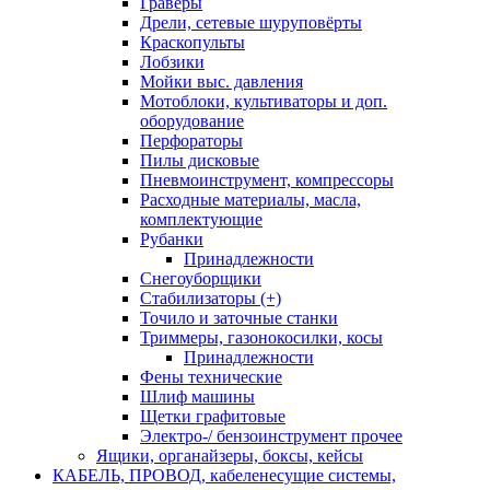
Граверы
Дрели, сетевые шуруповёрты
Краскопульты
Лобзики
Мойки выс. давления
Мотоблоки, культиваторы и доп.
оборудование
Перфораторы
Пилы дисковые
Пневмоинструмент, компрессоры
Расходные материалы, масла,
комплектующие
Рубанки
Принадлежности
Снегоуборщики
Стабилизаторы (+)
Точило и заточные станки
Триммеры, газонокосилки, косы
Принадлежности
Фены технические
Шлиф машины
Щетки графитовые
Электро-/ бензоинструмент прочее
Ящики, органайзеры, боксы, кейсы
КАБЕЛЬ, ПРОВОД, кабеленесущие системы,