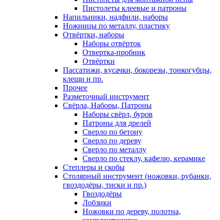
Пистолеты клеевые и патроны
Напильники, надфили, наборы
Ножницы по металлу, пластику
Отвёртки, наборы
Наборы отвёрток
Отвертка-пробник
Отвёртки
Пассатижи, кусачки, бокорезы, тонкогубцы,
клещи и пр.
Прочее
Разметочный инструмент
Свёрла, Наборы, Патроны
Наборы свёрл, буров
Патроны для дрелей
Сверло по бетону
Сверло по дереву
Сверло по металлу
Сверло по стеклу, кафелю, керамике
Степлеры и скобы
Столярный инструмент (ножовки, рубанки,
гвоздодёры, тиски и пр.)
Гвоздодёры
Лобзики
Ножовки по дереву, полотна,