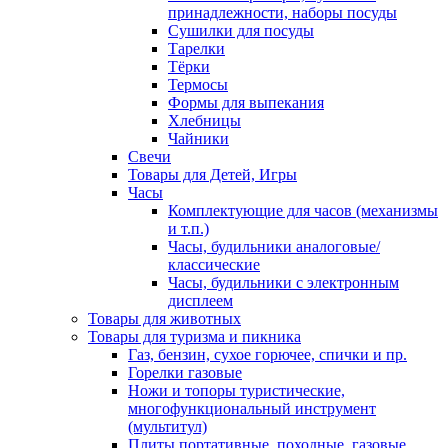
принадлежности, наборы посуды
Сушилки для посуды
Тарелки
Тёрки
Термосы
Формы для выпекания
Хлебницы
Чайники
Свечи
Товары для Детей, Игры
Часы
Комплектующие для часов (механизмы
и т.п.)
Часы, будильники аналоговые/
классические
Часы, будильники с электронным
дисплеем
Товары для животных
Товары для туризма и пикника
Газ, бензин, сухое горючее, спички и пр.
Горелки газовые
Ножи и топоры туристические,
многофункциональный инструмент
(мультитул)
Плиты портативные, походные, газовые