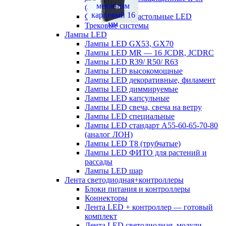
(аналог ЛСП)
Светильники настольные LED
Трековые системы
Лампы LED
Лампы LED GX53, GX70
Лампы LED MR — 16 JCDR, JCDRC
Лампы LED R39/ R50/ R63
Лампы LED высокомощные
Лампы LED декоративные, филамент
Лампы LED диммируемые
Лампы LED капсульные
Лампы LED свеча, свеча на ветру
Лампы LED специальные
Лампы LED стандарт А55-60-65-70-80
(аналог ЛОН)
Лампы LED Т8 (трубчатые)
Лампы LED ФИТО для растений и
рассады
Лампы LED шар
Лента светодиодная+контроллеры
Блоки питания и контроллеры
Коннекторы
Лента LED + контроллер — готовый
комплект
Лента LED светодиодная, модули