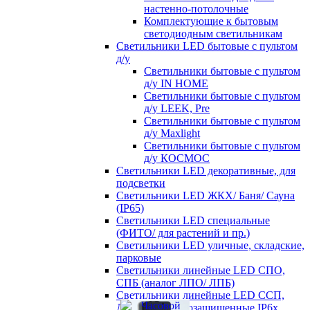
настенно-потолочные
Комплектующие к бытовым
светодиодным светильникам
Светильники LED бытовые с пультом
д/у
Светильники бытовые с пультом
д/у IN HOME
Светильники бытовые с пультом
д/у LEEK, Pre
Светильники бытовые с пультом
д/у Maxlight
Светильники бытовые с пультом
д/у КОСМОС
Светильники LED декоративные, для
подсветки
Светильники LED ЖКХ/ Баня/ Сауна
(IP65)
Светильники LED специальные
(ФИТО/ для растений и пр.)
Светильники LED уличные, складские,
парковые
Светильники линейные LED СПО,
СПБ (аналог ЛПО/ ЛПБ)
Светильники линейные LED ССП,
ДСП пылевлагозащищенные IP6х