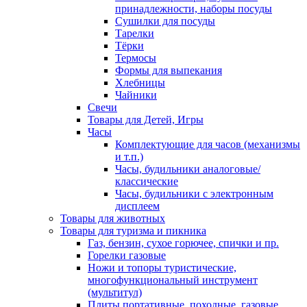
принадлежности, наборы посуды
Сушилки для посуды
Тарелки
Тёрки
Термосы
Формы для выпекания
Хлебницы
Чайники
Свечи
Товары для Детей, Игры
Часы
Комплектующие для часов (механизмы
и т.п.)
Часы, будильники аналоговые/
классические
Часы, будильники с электронным
дисплеем
Товары для животных
Товары для туризма и пикника
Газ, бензин, сухое горючее, спички и пр.
Горелки газовые
Ножи и топоры туристические,
многофункциональный инструмент
(мультитул)
Плиты портативные, походные, газовые