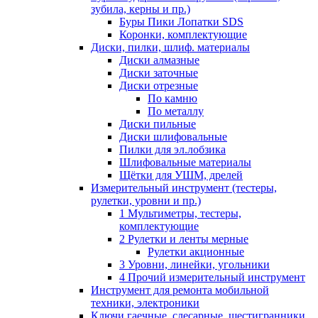
зубила, керны и пр.)
Буры Пики Лопатки SDS
Коронки, комплектующие
Диски, пилки, шлиф. материалы
Диски алмазные
Диски заточные
Диски отрезные
По камню
По металлу
Диски пильные
Диски шлифовальные
Пилки для эл.лобзика
Шлифовальные материалы
Щётки для УШМ, дрелей
Измерительный инструмент (тестеры,
рулетки, уровни и пр.)
1 Мультиметры, тестеры,
комплектующие
2 Рулетки и ленты мерные
Рулетки акционные
3 Уровни, линейки, угольники
4 Прочий измерительный инструмент
Инструмент для ремонта мобильной
техники, электроники
Ключи гаечные, слесарные, шестигранники,