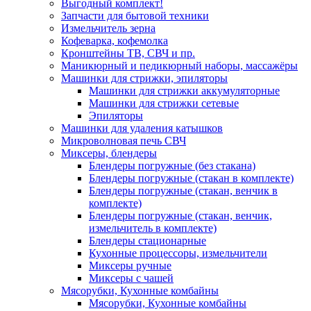
Выгодный комплект!
Запчасти для бытовой техники
Измельчитель зерна
Кофеварка, кофемолка
Кронштейны ТВ, СВЧ и пр.
Маникюрный и педикюрный наборы, массажёры
Машинки для стрижки, эпиляторы
Машинки для стрижки аккумуляторные
Машинки для стрижки сетевые
Эпиляторы
Машинки для удаления катышков
Микроволновая печь СВЧ
Миксеры, блендеры
Блендеры погружные (без стакана)
Блендеры погружные (стакан в комплекте)
Блендеры погружные (стакан, венчик в
комплекте)
Блендеры погружные (стакан, венчик,
измельчитель в комплекте)
Блендеры стационарные
Кухонные процессоры, измельчители
Миксеры ручные
Миксеры с чашей
Мясорубки, Кухонные комбайны
Мясорубки, Кухонные комбайны