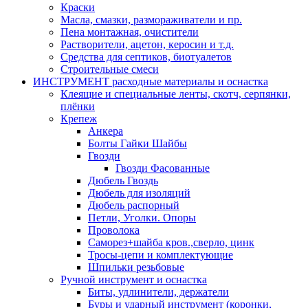
Краски
Масла, смазки, размораживатели и пр.
Пена монтажная, очистители
Растворители, ацетон, керосин и т.д.
Средства для септиков, биотуалетов
Строительные смеси
ИНСТРУМЕНТ расходные материалы и оснастка
Клеящие и специальные ленты, скотч, серпянки,
плёнки
Крепеж
Анкера
Болты Гайки Шайбы
Гвозди
Гвозди Фасованные
Дюбель Гвоздь
Дюбель для изоляций
Дюбель распорный
Петли, Уголки. Опоры
Проволока
Саморез+шайба кров.,сверло, цинк
Тросы-цепи и комплектующие
Шпильки резьбовые
Ручной инструмент и оснастка
Биты, удлинители, держатели
Буры и ударный инструмент (коронки,