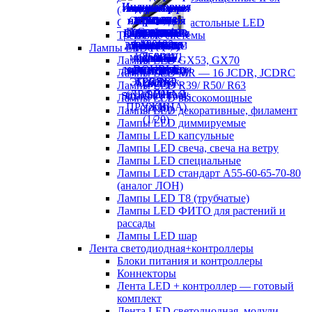
(аналог ЛСП)
Светильники настольные LED
Трековые системы
Лампы LED
Лампы LED GX53, GX70
Лампы LED MR — 16 JCDR, JCDRC
Лампы LED R39/ R50/ R63
Лампы LED высокомощные
Лампы LED декоративные, филамент
Лампы LED диммируемые
Лампы LED капсульные
Лампы LED свеча, свеча на ветру
Лампы LED специальные
Лампы LED стандарт А55-60-65-70-80
(аналог ЛОН)
Лампы LED Т8 (трубчатые)
Лампы LED ФИТО для растений и
рассады
Лампы LED шар
Лента светодиодная+контроллеры
Блоки питания и контроллеры
Коннекторы
Лента LED + контроллер — готовый
комплект
Лента LED светодиодная, модули