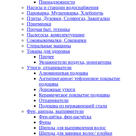
Принадлежности
Насосы и станции водоснабжения
Пароварка, Мультиварка, Хлебопечь
Плиты, Духовки, Солярогаз, Зажигалки
Приемники
Прочая быт. техника
Пылесосы, комплектующие
Соковыжималки, Соковарки
Стиральные машины
Товары для здоровья
Прочее
Увлажнители воздуха, ионизаторы
Утюги, отпариватели
Алюминиевая подошва
Антипригарное/ тефлоновое покрытие
подошвы
Дорожные утюги
Керамическое покрытие подошвы
Отпариватели
Подошва из нержавеющей стали
Фен, щипцы, выпрямители
Фен-щётка, фен-расчёска
Фены
Щипцы для выпрямления волос
Щипцы для завивки волос/ плойки