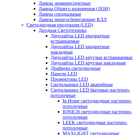
Лампы люминесцентные
Лампы Общего назначения (ЛОН)
Лампы специальные
Лампы энергосберегающие КЛЛ
Светодиодная продукция (LED)
Диодная Светотехника
Даунлайты LED квадратные
встраиваемые
Даунлайты LED квадратные
накладные
Даунлайты LED круглые встраиваемые
Даунлайты LED круглые накладные
Драйвера светодиодные
Панели LED
Прожекторы LED
Светильники LED аварийные
Светильники LED бытовые настенно-
потолочные
In Home светодиодные настенно-
потолочные
IONICH светодиодные настенно-
потолочные
LEEK светодиодные настенно-
потолочные
MAXLIGHT светодиодные