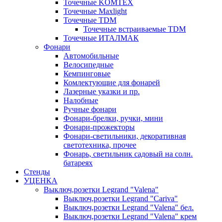
Точечные KOMTEX
Точечные Maxlight
Точечные TDM
Точечные встраиваемые TDM
Точечные ИТАЛМАК
Фонари
Автомобильные
Велосипедные
Кемпинговые
Комлектующие для фонарей
Лазерные указки и пр.
Налобные
Ручные фонари
Фонари-брелки, ручки, мини
Фонари-прожекторы
Фонари-светильники, декоративная
светотехника, прочее
Фонарь, светильник садовый на солн.
батареях
Стенды
УЦЕНКА
Выключ,розетки Legrand "Valena"
Выключ,розетки Legrand "Cariva"
Выключ,розетки Legrand "Valena" бел.
Выключ,розетки Legrand "Valena" крем