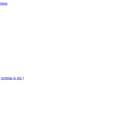
ёнки
 керны и пр.)