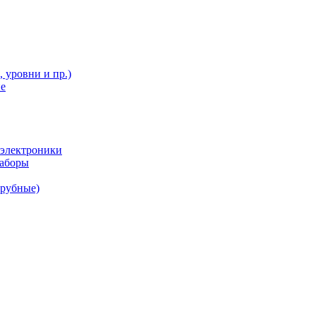
 уровни и пр.)
ие
 электроники
наборы
трубные)