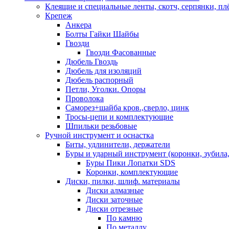
Клеящие и специальные ленты, скотч, серпянки, пл
Крепеж
Анкера
Болты Гайки Шайбы
Гвозди
Гвозди Фасованные
Дюбель Гвоздь
Дюбель для изоляций
Дюбель распорный
Петли, Уголки. Опоры
Проволока
Саморез+шайба кров.,сверло, цинк
Тросы-цепи и комплектующие
Шпильки резьбовые
Ручной инструмент и оснастка
Биты, удлинители, держатели
Буры и ударный инструмент (коронки, зубила,
Буры Пики Лопатки SDS
Коронки, комплектующие
Диски, пилки, шлиф. материалы
Диски алмазные
Диски заточные
Диски отрезные
По камню
По металлу