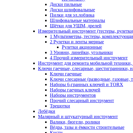
Диски пильные
Диски шлифовальные
Пилки для эл.лобзика
Шлифовальные материалы
Щётки для УШМ, дрелей
Измерительный инструмент (тестеры, рулетки,
1 Мультиметры, тестеры, комплектующ
2 Рулетки и ленты мерные
Рулетки акционные
3 Уровни, линейки, угольники
4 Прочий измерительный инструмент
Инструмент для ремонта мобильной техники,
Ключи гаечные, слесарные, шестигранники, 
Ключи гаечные
Ключи слесарные (разводные, газовые, 
Наборы 6-гранных ключей и TORX
Наборы гаечных ключей
Наборы инструментов
Прочий слесарный инструмент
Трещотки
Лебёдки
Малярный и штукатурный инструмент
Валики, бюгели, ролики
Вёдра, тазы и ёмкости строительные
Кисти