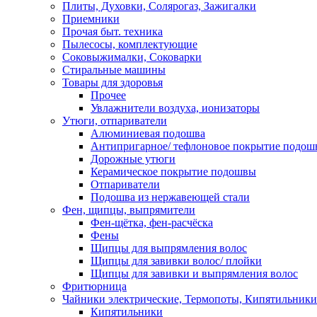
Плиты, Духовки, Солярогаз, Зажигалки
Приемники
Прочая быт. техника
Пылесосы, комплектующие
Соковыжималки, Соковарки
Стиральные машины
Товары для здоровья
Прочее
Увлажнители воздуха, ионизаторы
Утюги, отпариватели
Алюминиевая подошва
Антипригарное/ тефлоновое покрытие подош
Дорожные утюги
Керамическое покрытие подошвы
Отпариватели
Подошва из нержавеющей стали
Фен, щипцы, выпрямители
Фен-щётка, фен-расчёска
Фены
Щипцы для выпрямления волос
Щипцы для завивки волос/ плойки
Щипцы для завивки и выпрямления волос
Фритюрница
Чайники электрические, Термопоты, Кипятильники
Кипятильники