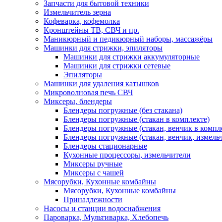
Запчасти для бытовой техники
Измельчитель зерна
Кофеварка, кофемолка
Кронштейны ТВ, СВЧ и пр.
Маникюрный и педикюрный наборы, массажёры
Машинки для стрижки, эпиляторы
Машинки для стрижки аккумуляторные
Машинки для стрижки сетевые
Эпиляторы
Машинки для удаления катышков
Микроволновая печь СВЧ
Миксеры, блендеры
Блендеры погружные (без стакана)
Блендеры погружные (стакан в комплекте)
Блендеры погружные (стакан, венчик в компл
Блендеры погружные (стакан, венчик, измельч
Блендеры стационарные
Кухонные процессоры, измельчители
Миксеры ручные
Миксеры с чашей
Мясорубки, Кухонные комбайны
Мясорубки, Кухонные комбайны
Принадлежности
Насосы и станции водоснабжения
Пароварка, Мультиварка, Хлебопечь