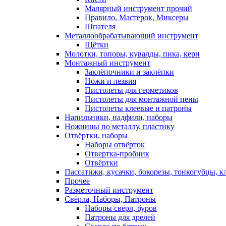
Малярный инструмент прочий
Правило, Мастерок, Миксеры
Шпателя
Металлообрабатывающий инструмент
Щётки
Молотки, топоры, кувалды, пика, керн
Монтажный инструмент
Заклёпочники и заклёпки
Ножи и лезвия
Пистолеты для герметиков
Пистолеты для монтажной пены
Пистолеты клеевые и патроны
Напильники, надфили, наборы
Ножницы по металлу, пластику
Отвёртки, наборы
Наборы отвёрток
Отвертка-пробник
Отвёртки
Пассатижи, кусачки, бокорезы, тонкогубцы, к
Прочее
Разметочный инструмент
Свёрла, Наборы, Патроны
Наборы свёрл, буров
Патроны для дрелей