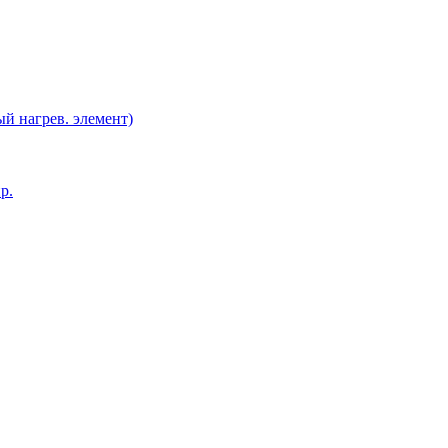
й нагрев. элемент)
р.