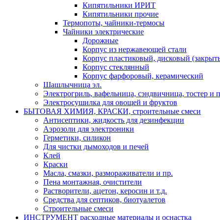
Кипятильники ИРИТ
Кипятильники прочие
Термопоты, чайники-термосы
Чайники электрические
Дорожные
Корпус из нержавеющей стали
Корпус пластиковый, дисковый (закрыты
Корпус стеклянный
Корпус фарфоровый, керамический
Шашлычница эл.
Электрогриль, вафельница, сэндвичница, тостер и п
Электросушилка для овощей и фруктов
БЫТОВАЯ ХИМИЯ, КРАСКИ, строительные смеси
Антисептики, жидкость для дезинфекции
Аэрозоли для электроники
Герметики, силикон
Для чистки дымоходов и печей
Клей
Краски
Масла, смазки, размораживатели и пр.
Пена монтажная, очистители
Растворители, ацетон, керосин и т.д.
Средства для септиков, биотуалетов
Строительные смеси
ИНСТРУМЕНТ расходные материалы и оснастка