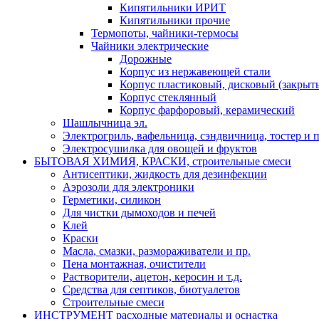
Кипятильники ИРИТ
Кипятильники прочие
Термопоты, чайники-термосы
Чайники электрические
Дорожные
Корпус из нержавеющей стали
Корпус пластиковый, дисковый (закрыты
Корпус стеклянный
Корпус фарфоровый, керамический
Шашлычница эл.
Электрогриль, вафельница, сэндвичница, тостер и п
Электросушилка для овощей и фруктов
БЫТОВАЯ ХИМИЯ, КРАСКИ, строительные смеси
Антисептики, жидкость для дезинфекции
Аэрозоли для электроники
Герметики, силикон
Для чистки дымоходов и печей
Клей
Краски
Масла, смазки, размораживатели и пр.
Пена монтажная, очистители
Растворители, ацетон, керосин и т.д.
Средства для септиков, биотуалетов
Строительные смеси
ИНСТРУМЕНТ расходные материалы и оснастка