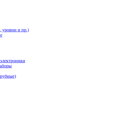
 уровни и пр.)
ие
 электроники
наборы
трубные)