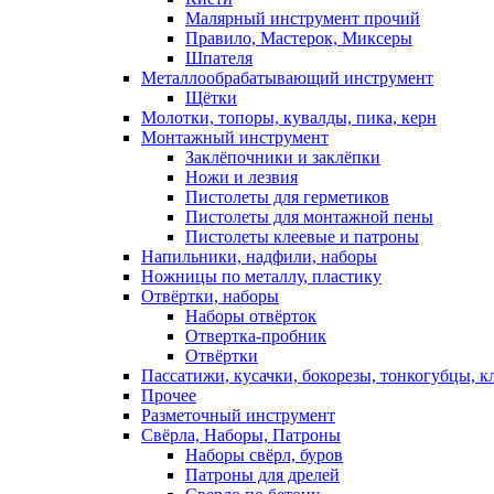
Малярный инструмент прочий
Правило, Мастерок, Миксеры
Шпателя
Металлообрабатывающий инструмент
Щётки
Молотки, топоры, кувалды, пика, керн
Монтажный инструмент
Заклёпочники и заклёпки
Ножи и лезвия
Пистолеты для герметиков
Пистолеты для монтажной пены
Пистолеты клеевые и патроны
Напильники, надфили, наборы
Ножницы по металлу, пластику
Отвёртки, наборы
Наборы отвёрток
Отвертка-пробник
Отвёртки
Пассатижи, кусачки, бокорезы, тонкогубцы, к
Прочее
Разметочный инструмент
Свёрла, Наборы, Патроны
Наборы свёрл, буров
Патроны для дрелей