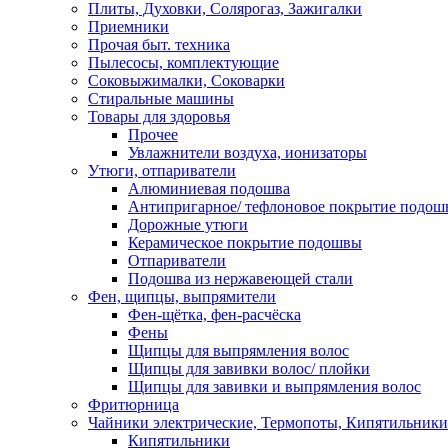
Плиты, Духовки, Солярогаз, Зажигалки
Приемники
Прочая быт. техника
Пылесосы, комплектующие
Соковыжималки, Соковарки
Стиральные машины
Товары для здоровья
Прочее
Увлажнители воздуха, ионизаторы
Утюги, отпариватели
Алюминиевая подошва
Антипригарное/ тефлоновое покрытие подош
Дорожные утюги
Керамическое покрытие подошвы
Отпариватели
Подошва из нержавеющей стали
Фен, щипцы, выпрямители
Фен-щётка, фен-расчёска
Фены
Щипцы для выпрямления волос
Щипцы для завивки волос/ плойки
Щипцы для завивки и выпрямления волос
Фритюрница
Чайники электрические, Термопоты, Кипятильники
Кипятильники