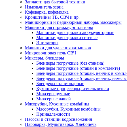
Запчасти для бытовой техники
Измельчитель зерна
Кофеварка, кофемолка
Кронштейны ТВ, СВЧ и пр.
Маникюрный и педикюрный наборы, массажёры
Машинки для стрижки, эпиляторы
Машинки для стрижки аккумуляторные
Машинки для стрижки сетевые
Эпиляторы
Машинки для удаления катышков
Микроволновая печь СВЧ
Миксеры, блендеры
Блендеры погружные (без стакана)
Блендеры погружные (стакан в комплекте)
Блендеры погружные (стакан, венчик в компл
Блендеры погружные (стакан, венчик, измельч
Блендеры стационарные
Кухонные процессоры, измельчители
Миксеры ручные
Миксеры с чашей
Мясорубки, Кухонные комбайны
Мясорубки, Кухонные комбайны
Принадлежности
Насосы и станции водоснабжения
Пароварка, Мультиварка, Хлебопечь