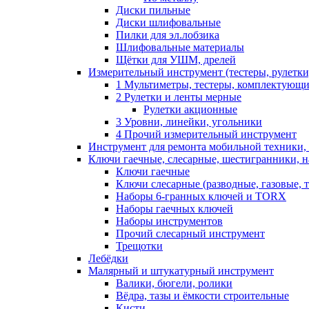
Диски пильные
Диски шлифовальные
Пилки для эл.лобзика
Шлифовальные материалы
Щётки для УШМ, дрелей
Измерительный инструмент (тестеры, рулетки,
1 Мультиметры, тестеры, комплектующ
2 Рулетки и ленты мерные
Рулетки акционные
3 Уровни, линейки, угольники
4 Прочий измерительный инструмент
Инструмент для ремонта мобильной техники,
Ключи гаечные, слесарные, шестигранники, 
Ключи гаечные
Ключи слесарные (разводные, газовые, 
Наборы 6-гранных ключей и TORX
Наборы гаечных ключей
Наборы инструментов
Прочий слесарный инструмент
Трещотки
Лебёдки
Малярный и штукатурный инструмент
Валики, бюгели, ролики
Вёдра, тазы и ёмкости строительные
Кисти