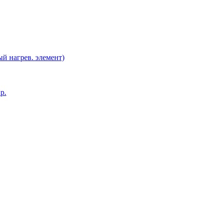
й нагрев. элемент)
р.