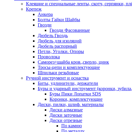
Клеящие и специальные ленты, скотч, серпянки, пл
Крепеж
Анкера
Болты Гайки Шайбы
Гвозди
Гвозди Фасованные
Дюбель Гвоздь
Дюбель для изоляций
Дюбель распорный
Петли, Уголки. Опоры
Проволока
Саморез+шайба кров.,сверло, цинк
Тросы-цепи и комплектующие
Шпильки резьбовые
Ручной инструмент и оснастка
Биты, удлинители, держатели
Буры и ударный инструмент (коронки, зубила,
Буры Пики Лопатки SDS
Коронки, комплектующие
Диски, пилки, шлиф. материалы
Диски алмазные
Диски заточные
Диски отрезные
По камню
По металлу