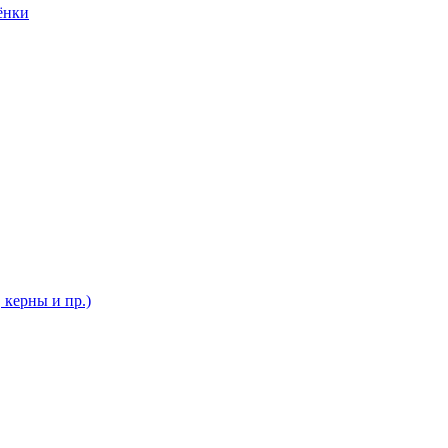
ёнки
 керны и пр.)