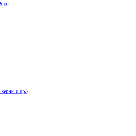
ёнки
 керны и пр.)