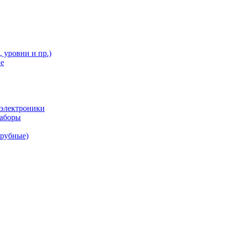
 уровни и пр.)
ие
 электроники
наборы
трубные)