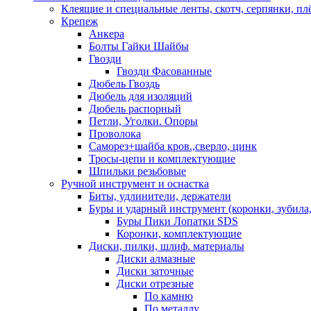
Клеящие и специальные ленты, скотч, серпянки, пл
Крепеж
Анкера
Болты Гайки Шайбы
Гвозди
Гвозди Фасованные
Дюбель Гвоздь
Дюбель для изоляций
Дюбель распорный
Петли, Уголки. Опоры
Проволока
Саморез+шайба кров.,сверло, цинк
Тросы-цепи и комплектующие
Шпильки резьбовые
Ручной инструмент и оснастка
Биты, удлинители, держатели
Буры и ударный инструмент (коронки, зубила,
Буры Пики Лопатки SDS
Коронки, комплектующие
Диски, пилки, шлиф. материалы
Диски алмазные
Диски заточные
Диски отрезные
По камню
По металлу