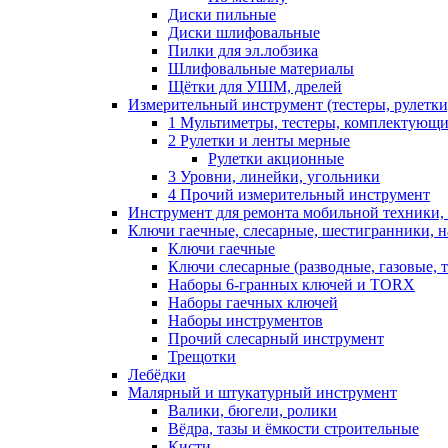
Диски пильные
Диски шлифовальные
Пилки для эл.лобзика
Шлифовальные материалы
Щётки для УШМ, дрелей
Измерительный инструмент (тестеры, рулетки,
1 Мультиметры, тестеры, комплектующ
2 Рулетки и ленты мерные
Рулетки акционные
3 Уровни, линейки, угольники
4 Прочий измерительный инструмент
Инструмент для ремонта мобильной техники,
Ключи гаечные, слесарные, шестигранники, 
Ключи гаечные
Ключи слесарные (разводные, газовые, 
Наборы 6-гранных ключей и TORX
Наборы гаечных ключей
Наборы инструментов
Прочий слесарный инструмент
Трещотки
Лебёдки
Малярный и штукатурный инструмент
Валики, бюгели, ролики
Вёдра, тазы и ёмкости строительные
Кисти