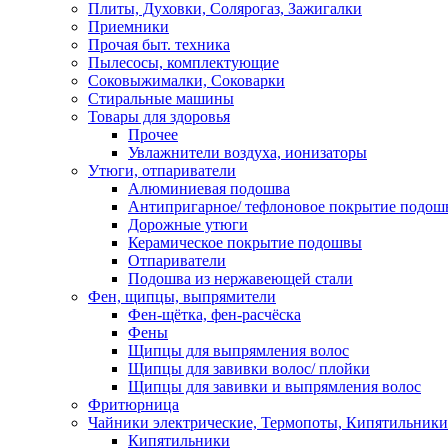
Плиты, Духовки, Солярогаз, Зажигалки
Приемники
Прочая быт. техника
Пылесосы, комплектующие
Соковыжималки, Соковарки
Стиральные машины
Товары для здоровья
Прочее
Увлажнители воздуха, ионизаторы
Утюги, отпариватели
Алюминиевая подошва
Антипригарное/ тефлоновое покрытие подош
Дорожные утюги
Керамическое покрытие подошвы
Отпариватели
Подошва из нержавеющей стали
Фен, щипцы, выпрямители
Фен-щётка, фен-расчёска
Фены
Щипцы для выпрямления волос
Щипцы для завивки волос/ плойки
Щипцы для завивки и выпрямления волос
Фритюрница
Чайники электрические, Термопоты, Кипятильники
Кипятильники