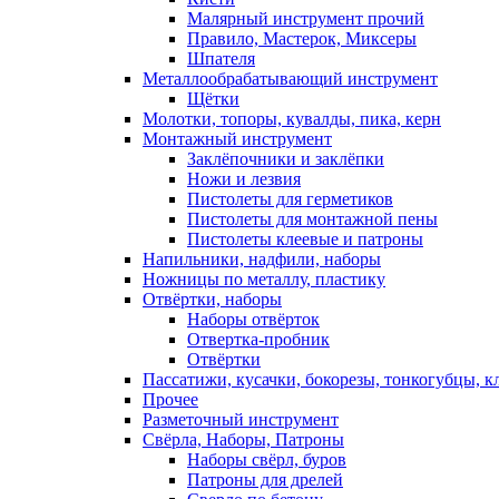
Малярный инструмент прочий
Правило, Мастерок, Миксеры
Шпателя
Металлообрабатывающий инструмент
Щётки
Молотки, топоры, кувалды, пика, керн
Монтажный инструмент
Заклёпочники и заклёпки
Ножи и лезвия
Пистолеты для герметиков
Пистолеты для монтажной пены
Пистолеты клеевые и патроны
Напильники, надфили, наборы
Ножницы по металлу, пластику
Отвёртки, наборы
Наборы отвёрток
Отвертка-пробник
Отвёртки
Пассатижи, кусачки, бокорезы, тонкогубцы, к
Прочее
Разметочный инструмент
Свёрла, Наборы, Патроны
Наборы свёрл, буров
Патроны для дрелей