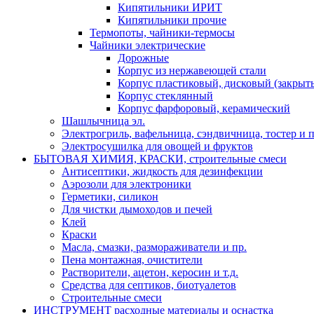
Кипятильники ИРИТ
Кипятильники прочие
Термопоты, чайники-термосы
Чайники электрические
Дорожные
Корпус из нержавеющей стали
Корпус пластиковый, дисковый (закрыты
Корпус стеклянный
Корпус фарфоровый, керамический
Шашлычница эл.
Электрогриль, вафельница, сэндвичница, тостер и п
Электросушилка для овощей и фруктов
БЫТОВАЯ ХИМИЯ, КРАСКИ, строительные смеси
Антисептики, жидкость для дезинфекции
Аэрозоли для электроники
Герметики, силикон
Для чистки дымоходов и печей
Клей
Краски
Масла, смазки, размораживатели и пр.
Пена монтажная, очистители
Растворители, ацетон, керосин и т.д.
Средства для септиков, биотуалетов
Строительные смеси
ИНСТРУМЕНТ расходные материалы и оснастка