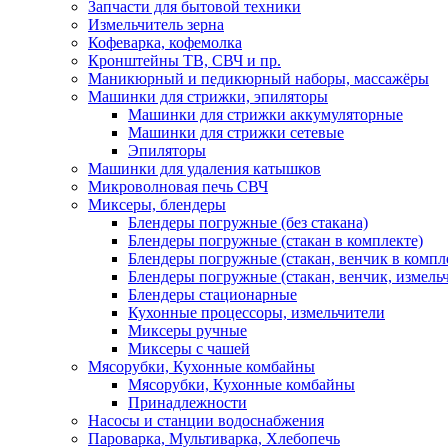
Запчасти для бытовой техники
Измельчитель зерна
Кофеварка, кофемолка
Кронштейны ТВ, СВЧ и пр.
Маникюрный и педикюрный наборы, массажёры
Машинки для стрижки, эпиляторы
Машинки для стрижки аккумуляторные
Машинки для стрижки сетевые
Эпиляторы
Машинки для удаления катышков
Микроволновая печь СВЧ
Миксеры, блендеры
Блендеры погружные (без стакана)
Блендеры погружные (стакан в комплекте)
Блендеры погружные (стакан, венчик в компл
Блендеры погружные (стакан, венчик, измельч
Блендеры стационарные
Кухонные процессоры, измельчители
Миксеры ручные
Миксеры с чашей
Мясорубки, Кухонные комбайны
Мясорубки, Кухонные комбайны
Принадлежности
Насосы и станции водоснабжения
Пароварка, Мультиварка, Хлебопечь