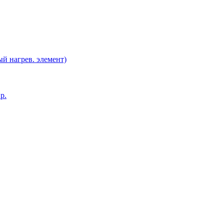
й нагрев. элемент)
р.