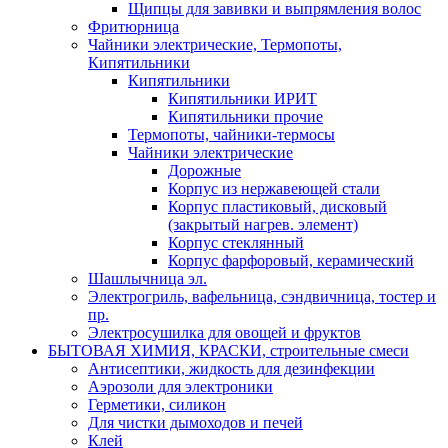
Щипцы для завивки и выпрямления волос
Фритюрница
Чайники электрические, Термопоты,
Кипятильники
Кипятильники
Кипятильники ИРИТ
Кипятильники прочие
Термопоты, чайники-термосы
Чайники электрические
Дорожные
Корпус из нержавеющей стали
Корпус пластиковый, дисковый
(закрытый нагрев. элемент)
Корпус стеклянный
Корпус фарфоровый, керамический
Шашлычница эл.
Электрогриль, вафельница, сэндвичница, тостер и
пр.
Электросушилка для овощей и фруктов
БЫТОВАЯ ХИМИЯ, КРАСКИ, строительные смеси
Антисептики, жидкость для дезинфекции
Аэрозоли для электроники
Герметики, силикон
Для чистки дымоходов и печей
Клей