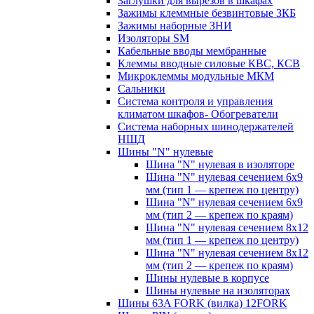
Заглушки для вырезов в шкафах
Зажимы клеммные безвинтовые ЗКБ
Зажимы наборные ЗНИ
Изоляторы SM
Кабельные вводы мембранные
Клеммы вводные силовые КВС, КСВ
Микроклеммы модульные МКМ
Сальники
Система контроля и управления
климатом шкафов- Обогреватели
Система наборных шинодержателей
НШД
Шины "N" нулевые
Шина "N" нулевая в изоляторе
Шина "N" нулевая сечением 6х9
мм (тип 1 — крепеж по центру)
Шина "N" нулевая сечением 6х9
мм (тип 2 — крепеж по краям)
Шина "N" нулевая сечением 8х12
мм (тип 1 — крепеж по центру)
Шина "N" нулевая сечением 8х12
мм (тип 2 — крепеж по краям)
Шины нулевые в корпусе
Шины нулевые на изоляторах
Шины 63A FORK (вилка) 12FORK