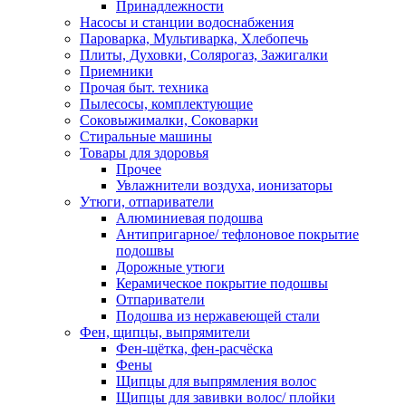
Принадлежности
Насосы и станции водоснабжения
Пароварка, Мультиварка, Хлебопечь
Плиты, Духовки, Солярогаз, Зажигалки
Приемники
Прочая быт. техника
Пылесосы, комплектующие
Соковыжималки, Соковарки
Стиральные машины
Товары для здоровья
Прочее
Увлажнители воздуха, ионизаторы
Утюги, отпариватели
Алюминиевая подошва
Антипригарное/ тефлоновое покрытие
подошвы
Дорожные утюги
Керамическое покрытие подошвы
Отпариватели
Подошва из нержавеющей стали
Фен, щипцы, выпрямители
Фен-щётка, фен-расчёска
Фены
Щипцы для выпрямления волос
Щипцы для завивки волос/ плойки