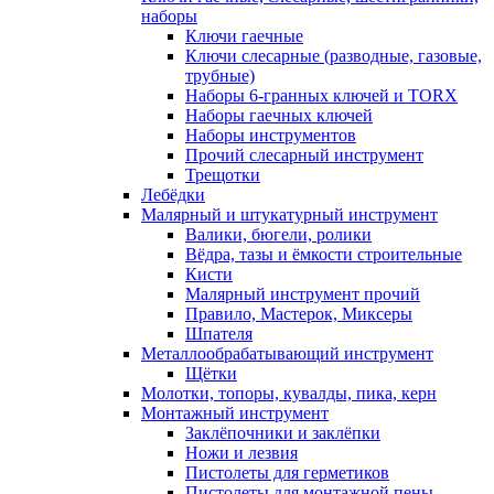
наборы
Ключи гаечные
Ключи слесарные (разводные, газовые,
трубные)
Наборы 6-гранных ключей и TORX
Наборы гаечных ключей
Наборы инструментов
Прочий слесарный инструмент
Трещотки
Лебёдки
Малярный и штукатурный инструмент
Валики, бюгели, ролики
Вёдра, тазы и ёмкости строительные
Кисти
Малярный инструмент прочий
Правило, Мастерок, Миксеры
Шпателя
Металлообрабатывающий инструмент
Щётки
Молотки, топоры, кувалды, пика, керн
Монтажный инструмент
Заклёпочники и заклёпки
Ножи и лезвия
Пистолеты для герметиков
Пистолеты для монтажной пены