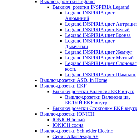
Выключ, розетки Legrand
Выключ, розетки INSPIRIA Legrand
Legrand INSPIRIA цвет
Алюминий
Legrand INSPIRIA цвет Антрацит
Legrand INSPIRIA цвет Белый
Legrand INSPIRIA цвет Бронза
Legrand INSPIRIA цвет
Дымчатый
Legrand INSPIRIA цвет Жемчуг
Legrand INSPIRIA цвет Мятный
Legrand INSPIRIA цвет Слоновая
кость
Legrand INSPIRIA цвет Шампань
Выключ,розетки ASD, In Home
Выключ,розетки EKF
Выключ,розетки Валенсия EKF внутр
Выключ,розетки Валенсия цв.
БЕЛЫЙ EKF внутр
Выключ,розетки Стокгольм EKF внутр
Выключ,розетки IONICH
IONICH белый
IONICH сосна
Выключ,розетки Schneider Electric
Серия AtlasDesign SE