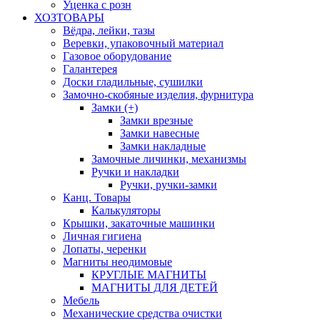
Уценка с розн
ХОЗТОВАРЫ
Вёдра, лейки, тазы
Веревки, упаковочный материал
Газовое оборудование
Галантерея
Доски гладильные, сушилки
Замочно-скобяные изделия, фурнитура
Замки (+)
Замки врезные
Замки навесные
Замки накладные
Замочные личинки, механизмы
Ручки и накладки
Ручки, ручки-замки
Канц. Товары
Калькуляторы
Крышки, закаточные машинки
Личная гигиена
Лопаты, черенки
Магниты неодимовые
КРУГЛЫЕ МАГНИТЫ
МАГНИТЫ ДЛЯ ДЕТЕЙ
Мебель
Механические средства очистки