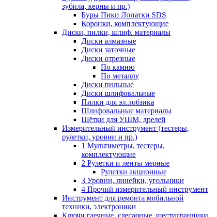
зубила, керны и пр.)
Буры Пики Лопатки SDS
Коронки, комплектующие
Диски, пилки, шлиф. материалы
Диски алмазные
Диски заточные
Диски отрезные
По камню
По металлу
Диски пильные
Диски шлифовальные
Пилки для эл.лобзика
Шлифовальные материалы
Щётки для УШМ, дрелей
Измерительный инструмент (тестеры,
рулетки, уровни и пр.)
1 Мультиметры, тестеры,
комплектующие
2 Рулетки и ленты мерные
Рулетки акционные
3 Уровни, линейки, угольники
4 Прочий измерительный инструмент
Инструмент для ремонта мобильной
техники, электроники
Ключи гаечные, слесарные, шестигранники,