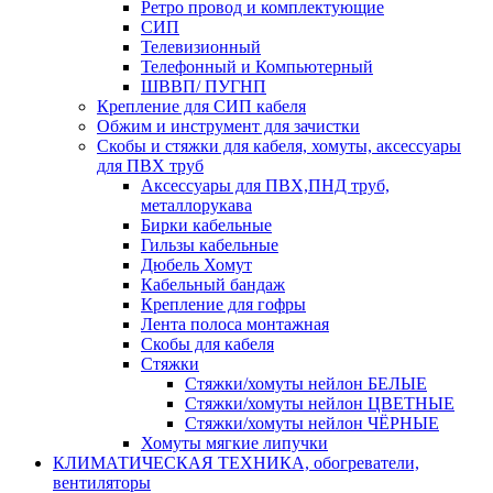
Ретро провод и комплектующие
СИП
Телевизионный
Телефонный и Компьютерный
ШВВП/ ПУГНП
Крепление для СИП кабеля
Обжим и инструмент для зачистки
Скобы и стяжки для кабеля, хомуты, аксессуары
для ПВХ труб
Аксессуары для ПВХ,ПНД труб,
металлорукава
Бирки кабельные
Гильзы кабельные
Дюбель Хомут
Кабельный бандаж
Крепление для гофры
Лента полоса монтажная
Скобы для кабеля
Стяжки
Стяжки/хомуты нейлон БЕЛЫЕ
Стяжки/хомуты нейлон ЦВЕТНЫЕ
Стяжки/хомуты нейлон ЧЁРНЫЕ
Хомуты мягкие липучки
КЛИМАТИЧЕСКАЯ ТЕХНИКА, обогреватели,
вентиляторы