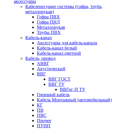
аксессуары
Кабеленесущие системы (гофра, труба,
металлорукав)
Гофра ПВХ
Гофра ПНД
Металлорукав
Трубы ПВХ
Кабель-канал
Аксессуары для кабель-канала
Кабель-канал белый
Кабель-канал цветной
Кабель, провод
АВВГ
Акустический
ВВГ
ВВГ ГОСТ
ВВГ ТУ
ВВГнг-П ТУ
Греющий кабель
Кабель Монтажный (автомобильный)
КГ
ПВ
ПВС
Прочее
ПУНП