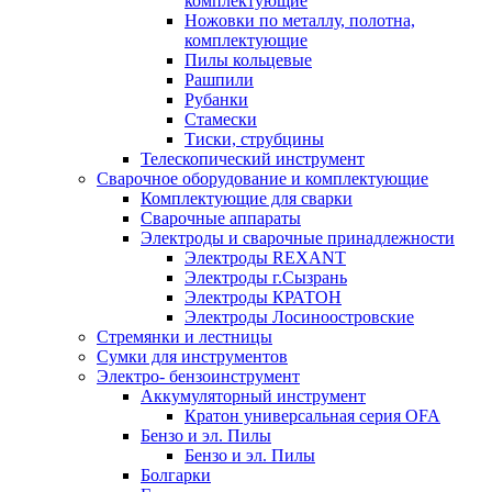
комплектующие
Ножовки по металлу, полотна,
комплектующие
Пилы кольцевые
Рашпили
Рубанки
Стамески
Тиски, струбцины
Телескопический инструмент
Сварочное оборудование и комплектующие
Комплектующие для сварки
Сварочные аппараты
Электроды и сварочные принадлежности
Электроды REXANT
Электроды г.Сызрань
Электроды КРАТОН
Электроды Лосиноостровские
Стремянки и лестницы
Сумки для инструментов
Электро- бензоинструмент
Аккумуляторный инструмент
Кратон универсальная серия OFA
Бензо и эл. Пилы
Бензо и эл. Пилы
Болгарки