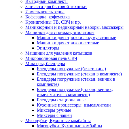
Выгодный комплект!
Запчасти для бытовой техники
Измельчитель зерна
Кофеварка, кофемолка
Кронштейны ТВ, СВЧ и пр.
Маникюрный и педикюрный наборы, массажёры
Машинки для стрижки, эпиляторы
Машинки для стрижки аккумуляторные
Машинки для стрижки сетевые
Эпиляторы
Машинки для удаления катышков
Микроволновая печь СВЧ
Миксеры, блендеры
Блендеры погружные (без стакана)
Блендеры погружные (стакан в комплекте)
Блендеры погружные (стакан, венчик в
комплекте)
Блендеры погружные (стакан, венчик,
измельчитель в комплекте)
Блендеры стационарные
Кухонные процессоры, измельчители
Миксеры ручные
Миксеры с чашей
Мясорубки, Кухонные комбайны
Мясорубки, Кухонные комбайны