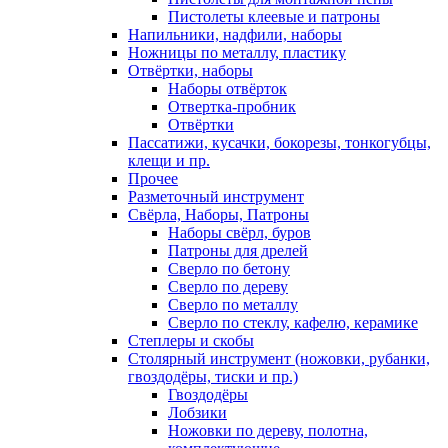
Пистолеты клеевые и патроны
Напильники, надфили, наборы
Ножницы по металлу, пластику
Отвёртки, наборы
Наборы отвёрток
Отвертка-пробник
Отвёртки
Пассатижи, кусачки, бокорезы, тонкогубцы,
клещи и пр.
Прочее
Разметочный инструмент
Свёрла, Наборы, Патроны
Наборы свёрл, буров
Патроны для дрелей
Сверло по бетону
Сверло по дереву
Сверло по металлу
Сверло по стеклу, кафелю, керамике
Степлеры и скобы
Столярный инструмент (ножовки, рубанки,
гвоздодёры, тиски и пр.)
Гвоздодёры
Лобзики
Ножовки по дереву, полотна,