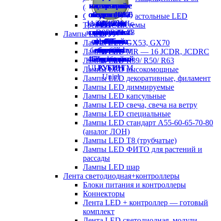
(аналог ЛСП)
Светильники настольные LED
Трековые системы
Лампы LED
Лампы LED GX53, GX70
Лампы LED MR — 16 JCDR, JCDRC
Лампы LED R39/ R50/ R63
Лампы LED высокомощные
Лампы LED декоративные, филамент
Лампы LED диммируемые
Лампы LED капсульные
Лампы LED свеча, свеча на ветру
Лампы LED специальные
Лампы LED стандарт А55-60-65-70-80
(аналог ЛОН)
Лампы LED Т8 (трубчатые)
Лампы LED ФИТО для растений и
рассады
Лампы LED шар
Лента светодиодная+контроллеры
Блоки питания и контроллеры
Коннекторы
Лента LED + контроллер — готовый
комплект
Лента LED светодиодная, модули