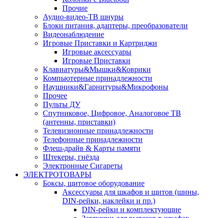
Прочие
Аудио-видео-ТВ шнуры
Блоки питания, адаптеры, преобразователи
Видеонаблюдение
Игровые Приставки и Картриджи
Игровые аксессуары
Игровые Приставки
Клавиатуры&Мышки&Коврики
Компьютерные принадлежности
Наушники&Гарнитуры&Микрофоны
Прочее
Пульты ДУ
Спутниковое, Цифровое, Аналоговое ТВ
(антенны, приставки)
Телевизионные принадлежности
Телефонные принадлежности
Флеш-драйв & Карты памяти
Штекеры, гнёзда
Электронные Сигареты
ЭЛЕКТРОТОВАРЫ
Боксы, щитовое оборудование
Аксессуары для шкафов и щитов (шины,
DIN-рейки, наклейки и пр.)
DIN-рейки и комплектующие