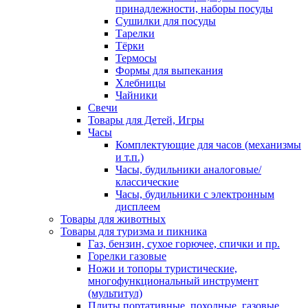
принадлежности, наборы посуды
Сушилки для посуды
Тарелки
Тёрки
Термосы
Формы для выпекания
Хлебницы
Чайники
Свечи
Товары для Детей, Игры
Часы
Комплектующие для часов (механизмы
и т.п.)
Часы, будильники аналоговые/
классические
Часы, будильники с электронным
дисплеем
Товары для животных
Товары для туризма и пикника
Газ, бензин, сухое горючее, спички и пр.
Горелки газовые
Ножи и топоры туристические,
многофункциональный инструмент
(мультитул)
Плиты портативные, походные, газовые