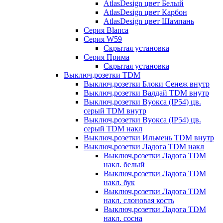
AtlasDesign цвет Белый
AtlasDesign цвет Карбон
AtlasDesign цвет Шампань
Серия Blanca
Серия W59
Скрытая установка
Серия Прима
Скрытая установка
Выключ,розетки TDM
Выключ,розетки Блоки Сенеж внутр
Выключ,розетки Валдай TDM внутр
Выключ,розетки Вуокса (IP54) цв.
серый TDM внутр
Выключ,розетки Вуокса (IP54) цв.
серый TDM накл
Выключ,розетки Ильмень TDM внутр
Выключ,розетки Ладога TDM накл
Выключ,розетки Ладога TDM
накл. белый
Выключ,розетки Ладога TDM
накл. бук
Выключ,розетки Ладога TDM
накл. слоновая кость
Выключ,розетки Ладога TDM
накл. сосна