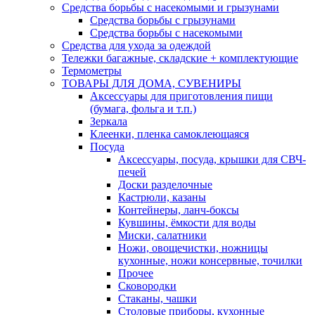
Средства борьбы с насекомыми и грызунами
Средства борьбы с грызунами
Средства борьбы с насекомыми
Средства для ухода за одеждой
Тележки багажные, складские + комплектующие
Термометры
ТОВАРЫ ДЛЯ ДОМА, СУВЕНИРЫ
Аксессуары для приготовления пищи
(бумага, фольга и т.п.)
Зеркала
Клеенки, пленка самоклеющаяся
Посуда
Аксессуары, посуда, крышки для СВЧ-
печей
Доски разделочные
Кастрюли, казаны
Контейнеры, ланч-боксы
Кувшины, ёмкости для воды
Миски, салатники
Ножи, овощечистки, ножницы
кухонные, ножи консервные, точилки
Прочее
Сковородки
Стаканы, чашки
Столовые приборы, кухонные