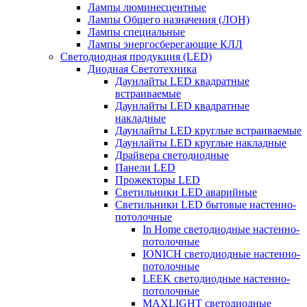
Лампы люминесцентные
Лампы Общего назначения (ЛОН)
Лампы специальные
Лампы энергосберегающие КЛЛ
Светодиодная продукция (LED)
Диодная Светотехника
Даунлайты LED квадратные
встраиваемые
Даунлайты LED квадратные
накладные
Даунлайты LED круглые встраиваемые
Даунлайты LED круглые накладные
Драйвера светодиодные
Панели LED
Прожекторы LED
Светильники LED аварийные
Светильники LED бытовые настенно-
потолочные
In Home светодиодные настенно-
потолочные
IONICH светодиодные настенно-
потолочные
LEEK светодиодные настенно-
потолочные
MAXLIGHT светодиодные