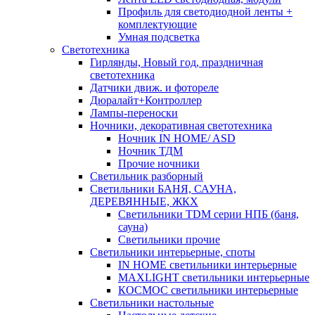
Профиль для светодиодной ленты +
комплектующие
Умная подсветка
Светотехника
Гирлянды, Новый год, праздничная
светотехника
Датчики движ. и фотореле
Дюралайт+Контроллер
Лампы-переноски
Ночники, декоративная светотехника
Ночник IN HOME/ ASD
Ночник ТДМ
Прочие ночники
Светильник разборный
Светильники БАНЯ, САУНА,
ДЕРЕВЯННЫЕ, ЖКХ
Светильники TDM серии НПБ (баня,
сауна)
Светильники прочие
Светильники интерьерные, споты
IN HOME светильники интерьерные
MAXLIGHT светильники интерьерные
КОСМОС светильники интерьерные
Светильники настольные