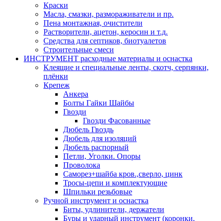
Краски
Масла, смазки, размораживатели и пр.
Пена монтажная, очистители
Растворители, ацетон, керосин и т.д.
Средства для септиков, биотуалетов
Строительные смеси
ИНСТРУМЕНТ расходные материалы и оснастка
Клеящие и специальные ленты, скотч, серпянки,
плёнки
Крепеж
Анкера
Болты Гайки Шайбы
Гвозди
Гвозди Фасованные
Дюбель Гвоздь
Дюбель для изоляций
Дюбель распорный
Петли, Уголки. Опоры
Проволока
Саморез+шайба кров.,сверло, цинк
Тросы-цепи и комплектующие
Шпильки резьбовые
Ручной инструмент и оснастка
Биты, удлинители, держатели
Буры и ударный инструмент (коронки,