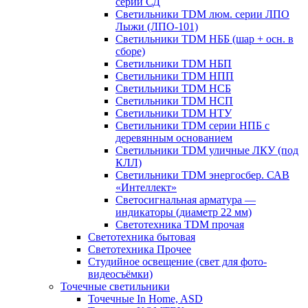
серии СД
Светильники TDM люм. серии ЛПО
Лыжи (ЛПО-101)
Светильники TDM НББ (шар + осн. в
сборе)
Светильники TDM НБП
Светильники TDM НПП
Светильники TDM НСБ
Светильники TDM НСП
Светильники TDM НТУ
Светильники TDM серии НПБ с
деревянным основанием
Светильники TDM уличные ЛКУ (под
КЛЛ)
Светильники TDM энергосбер. САВ
«Интеллект»
Светосигнальная арматура —
индикаторы (диаметр 22 мм)
Светотехника TDM прочая
Светотехника бытовая
Светотехника Прочее
Студийное освещение (свет для фото-
видеосъёмки)
Точечные светильники
Точечные In Home, ASD