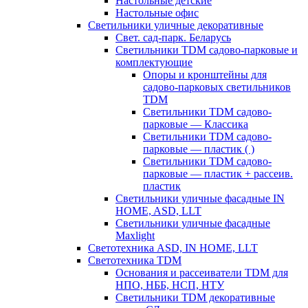
Настольные детские
Настольные офис
Светильники уличные декоративные
Свет. сад-парк. Беларусь
Светильники TDM садово-парковые и
комплектующие
Опоры и кронштейны для
садово-парковых светильников
TDM
Светильники TDM садово-
парковые — Классика
Светильники TDM садово-
парковые — пластик ( )
Светильники TDM садово-
парковые — пластик + рассеив.
пластик
Светильники уличные фасадные IN
HOME, ASD, LLT
Светильники уличные фасадные
Maxlight
Светотехника ASD, IN HOME, LLT
Светотехника TDM
Основания и рассеиватели TDM для
НПО, НББ, НСП, НТУ
Светильники TDM декоративные