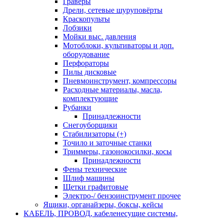
Граверы
Дрели, сетевые шуруповёрты
Краскопульты
Лобзики
Мойки выс. давления
Мотоблоки, культиваторы и доп.
оборудование
Перфораторы
Пилы дисковые
Пневмоинструмент, компрессоры
Расходные материалы, масла,
комплектующие
Рубанки
Принадлежности
Снегоуборщики
Стабилизаторы (+)
Точило и заточные станки
Триммеры, газонокосилки, косы
Принадлежности
Фены технические
Шлиф машины
Щетки графитовые
Электро-/ бензоинструмент прочее
Ящики, органайзеры, боксы, кейсы
КАБЕЛЬ, ПРОВОД, кабеленесущие системы,