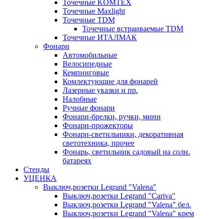
Точечные KOMTEX
Точечные Maxlight
Точечные TDM
Точечные встраиваемые TDM
Точечные ИТАЛМАК
Фонари
Автомобильные
Велосипедные
Кемпинговые
Комлектующие для фонарей
Лазерные указки и пр.
Налобные
Ручные фонари
Фонари-брелки, ручки, мини
Фонари-прожекторы
Фонари-светильники, декоративная
светотехника, прочее
Фонарь, светильник садовый на солн.
батареях
Стенды
УЦЕНКА
Выключ,розетки Legrand "Valena"
Выключ,розетки Legrand "Cariva"
Выключ,розетки Legrand "Valena" бел.
Выключ,розетки Legrand "Valena" крем