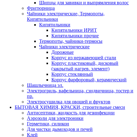
Щипцы для завивки и выпрямления волос
Фритюрница
Чайники электрические, Термопоты,
Кипятильники
Кипятильники
Кипятильники ИРИТ
Кипятильники прочие
Термопоты, чайники-термосы
Чайники электрические
Дорожные
Корпус из нержавеющей стали
Корпус пластиковый, дисковый
(закрытый нагрев. элемент)
Корпус стеклянный
Корпус фарфоровый, керамический
Шашлычница эл.
Электрогриль, вафельница, сэндвичница, тостер и
пр.
Электросушилка для овощей и фруктов
БЫТОВАЯ ХИМИЯ, КРАСКИ, строительные смеси
Антисептики, жидкость для дезинфекции
Аэрозоли для электроники
Герметики, силикон
Для чистки дымоходов и печей
Клей