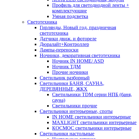
Профиль для светодиодной ленты +
комплектующие
Умная подсветка
Светотехника
Гирлянды, Новый год, праздничная
светотехника
Датчики движ. и фотореле
Дюралайт+Контроллер
Лампы-переноски
Ночники, декоративная светотехника
Ночник IN HOME/ ASD
Ночник ТДМ
Прочие ночники
Светильник разборный
Светильники БАНЯ, САУНА,
ДЕРЕВЯННЫЕ, ЖКХ
Светильники TDM серии НПБ (баня,
сауна)
Светильники прочие
Светильники интерьерные, споты
IN HOME светильники интерьерные
MAXLIGHT светильники интерьерные
КОСМОС светильники интерьерные
Светильники настольные