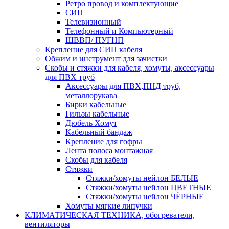
Ретро провод и комплектующие
СИП
Телевизионный
Телефонный и Компьютерный
ШВВП/ ПУГНП
Крепление для СИП кабеля
Обжим и инструмент для зачистки
Скобы и стяжки для кабеля, хомуты, аксессуары
для ПВХ труб
Аксессуары для ПВХ,ПНД труб,
металлорукава
Бирки кабельные
Гильзы кабельные
Дюбель Хомут
Кабельный бандаж
Крепление для гофры
Лента полоса монтажная
Скобы для кабеля
Стяжки
Стяжки/хомуты нейлон БЕЛЫЕ
Стяжки/хомуты нейлон ЦВЕТНЫЕ
Стяжки/хомуты нейлон ЧЁРНЫЕ
Хомуты мягкие липучки
КЛИМАТИЧЕСКАЯ ТЕХНИКА, обогреватели,
вентиляторы