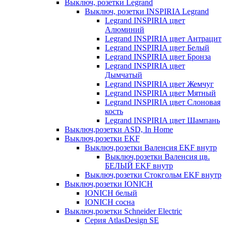
Выключ, розетки Legrand
Выключ, розетки INSPIRIA Legrand
Legrand INSPIRIA цвет
Алюминий
Legrand INSPIRIA цвет Антрацит
Legrand INSPIRIA цвет Белый
Legrand INSPIRIA цвет Бронза
Legrand INSPIRIA цвет
Дымчатый
Legrand INSPIRIA цвет Жемчуг
Legrand INSPIRIA цвет Мятный
Legrand INSPIRIA цвет Слоновая
кость
Legrand INSPIRIA цвет Шампань
Выключ,розетки ASD, In Home
Выключ,розетки EKF
Выключ,розетки Валенсия EKF внутр
Выключ,розетки Валенсия цв.
БЕЛЫЙ EKF внутр
Выключ,розетки Стокгольм EKF внутр
Выключ,розетки IONICH
IONICH белый
IONICH сосна
Выключ,розетки Schneider Electric
Серия AtlasDesign SE