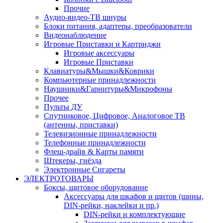
Прочие
Аудио-видео-ТВ шнуры
Блоки питания, адаптеры, преобразователи
Видеонаблюдение
Игровые Приставки и Картриджи
Игровые аксессуары
Игровые Приставки
Клавиатуры&Мышки&Коврики
Компьютерные принадлежности
Наушники&Гарнитуры&Микрофоны
Прочее
Пульты ДУ
Спутниковое, Цифровое, Аналоговое ТВ
(антенны, приставки)
Телевизионные принадлежности
Телефонные принадлежности
Флеш-драйв & Карты памяти
Штекеры, гнёзда
Электронные Сигареты
ЭЛЕКТРОТОВАРЫ
Боксы, щитовое оборудование
Аксессуары для шкафов и щитов (шины,
DIN-рейки, наклейки и пр.)
DIN-рейки и комплектующие