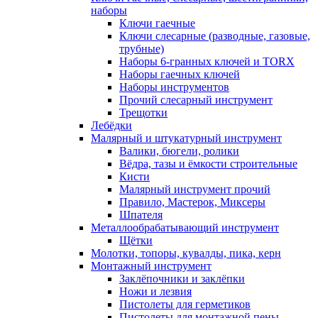
наборы
Ключи гаечные
Ключи слесарные (разводные, газовые,
трубные)
Наборы 6-гранных ключей и TORX
Наборы гаечных ключей
Наборы инструментов
Прочий слесарный инструмент
Трещотки
Лебёдки
Малярный и штукатурный инструмент
Валики, бюгели, ролики
Вёдра, тазы и ёмкости строительные
Кисти
Малярный инструмент прочий
Правило, Мастерок, Миксеры
Шпателя
Металлообрабатывающий инструмент
Щётки
Молотки, топоры, кувалды, пика, керн
Монтажный инструмент
Заклёпочники и заклёпки
Ножи и лезвия
Пистолеты для герметиков
Пистолеты для монтажной пены