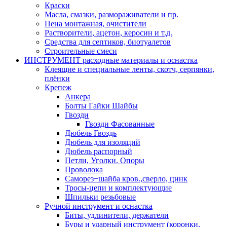
Краски
Масла, смазки, размораживатели и пр.
Пена монтажная, очистители
Растворители, ацетон, керосин и т.д.
Средства для септиков, биотуалетов
Строительные смеси
ИНСТРУМЕНТ расходные материалы и оснастка
Клеящие и специальные ленты, скотч, серпянки,
плёнки
Крепеж
Анкера
Болты Гайки Шайбы
Гвозди
Гвозди Фасованные
Дюбель Гвоздь
Дюбель для изоляций
Дюбель распорный
Петли, Уголки. Опоры
Проволока
Саморез+шайба кров.,сверло, цинк
Тросы-цепи и комплектующие
Шпильки резьбовые
Ручной инструмент и оснастка
Биты, удлинители, держатели
Буры и ударный инструмент (коронки,