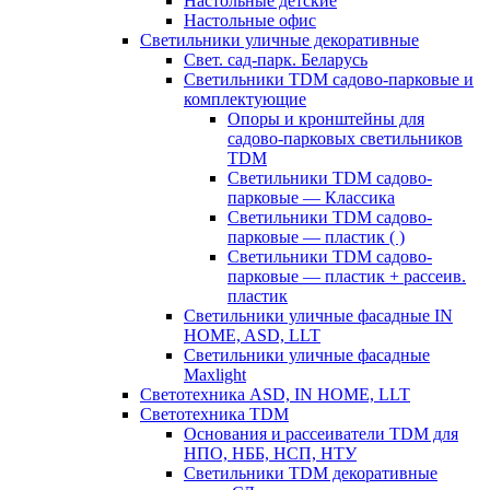
Настольные детские
Настольные офис
Светильники уличные декоративные
Свет. сад-парк. Беларусь
Светильники TDM садово-парковые и
комплектующие
Опоры и кронштейны для
садово-парковых светильников
TDM
Светильники TDM садово-
парковые — Классика
Светильники TDM садово-
парковые — пластик ( )
Светильники TDM садово-
парковые — пластик + рассеив.
пластик
Светильники уличные фасадные IN
HOME, ASD, LLT
Светильники уличные фасадные
Maxlight
Светотехника ASD, IN HOME, LLT
Светотехника TDM
Основания и рассеиватели TDM для
НПО, НББ, НСП, НТУ
Светильники TDM декоративные