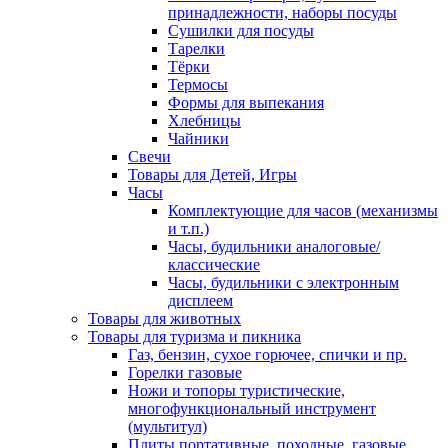
принадлежности, наборы посуды
Сушилки для посуды
Тарелки
Тёрки
Термосы
Формы для выпекания
Хлебницы
Чайники
Свечи
Товары для Детей, Игры
Часы
Комплектующие для часов (механизмы
и т.п.)
Часы, будильники аналоговые/
классические
Часы, будильники с электронным
дисплеем
Товары для животных
Товары для туризма и пикника
Газ, бензин, сухое горючее, спички и пр.
Горелки газовые
Ножи и топоры туристические,
многофункциональный инструмент
(мультитул)
Плиты портативные, походные, газовые