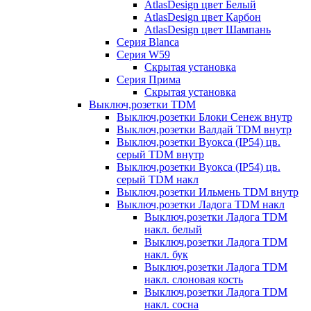
AtlasDesign цвет Белый
AtlasDesign цвет Карбон
AtlasDesign цвет Шампань
Серия Blanca
Серия W59
Скрытая установка
Серия Прима
Скрытая установка
Выключ,розетки TDM
Выключ,розетки Блоки Сенеж внутр
Выключ,розетки Валдай TDM внутр
Выключ,розетки Вуокса (IP54) цв.
серый TDM внутр
Выключ,розетки Вуокса (IP54) цв.
серый TDM накл
Выключ,розетки Ильмень TDM внутр
Выключ,розетки Ладога TDM накл
Выключ,розетки Ладога TDM
накл. белый
Выключ,розетки Ладога TDM
накл. бук
Выключ,розетки Ладога TDM
накл. слоновая кость
Выключ,розетки Ладога TDM
накл. сосна