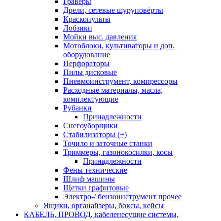
Граверы
Дрели, сетевые шуруповёрты
Краскопульты
Лобзики
Мойки выс. давления
Мотоблоки, культиваторы и доп.
оборудование
Перфораторы
Пилы дисковые
Пневмоинструмент, компрессоры
Расходные материалы, масла,
комплектующие
Рубанки
Принадлежности
Снегоуборщики
Стабилизаторы (+)
Точило и заточные станки
Триммеры, газонокосилки, косы
Принадлежности
Фены технические
Шлиф машины
Щетки графитовые
Электро-/ бензоинструмент прочее
Ящики, органайзеры, боксы, кейсы
КАБЕЛЬ, ПРОВОД, кабеленесущие системы,