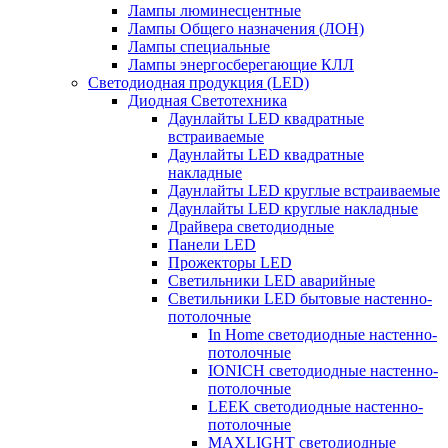
Лампы люминесцентные
Лампы Общего назначения (ЛОН)
Лампы специальные
Лампы энергосберегающие КЛЛ
Светодиодная продукция (LED)
Диодная Светотехника
Даунлайты LED квадратные
встраиваемые
Даунлайты LED квадратные
накладные
Даунлайты LED круглые встраиваемые
Даунлайты LED круглые накладные
Драйвера светодиодные
Панели LED
Прожекторы LED
Светильники LED аварийные
Светильники LED бытовые настенно-
потолочные
In Home светодиодные настенно-
потолочные
IONICH светодиодные настенно-
потолочные
LEEK светодиодные настенно-
потолочные
MAXLIGHT светодиодные