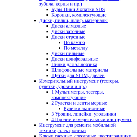
зубила, керны и пр.)
Буры Пики Лопатки SDS
Коронки, комплектующие
Диски, пилки, шлиф. материалы
Диски алмазные
Диски заточные
Диски отрезные
По камню
По металлу
Диски пильные
Диски шлифовальные
Пилки для эл.лобзика
Шлифовальные материалы
Щётки для УШМ, дрелей
Измерительный инструмент (тестеры,
рулетки, уровни и пр.)
1 Мультиметры, тестеры,
комплектующие
2 Рулетки и ленты мерные
Рулетки акционные
3 Уровни, линейки, угольники
4 Прочий измерительный инструмент
Инструмент для ремонта мобильной
техники, электроники
Ключи гаечные, слесарные, шестигранники,