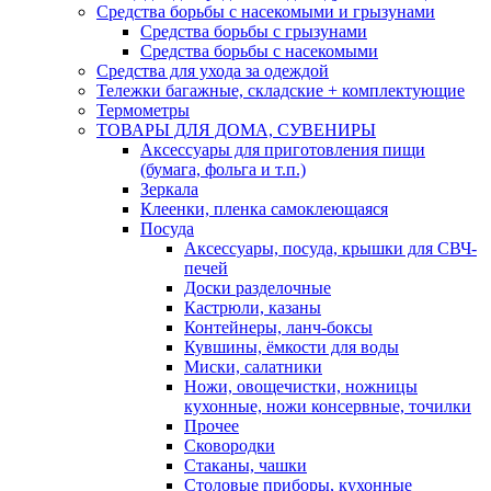
Средства борьбы с насекомыми и грызунами
Средства борьбы с грызунами
Средства борьбы с насекомыми
Средства для ухода за одеждой
Тележки багажные, складские + комплектующие
Термометры
ТОВАРЫ ДЛЯ ДОМА, СУВЕНИРЫ
Аксессуары для приготовления пищи
(бумага, фольга и т.п.)
Зеркала
Клеенки, пленка самоклеющаяся
Посуда
Аксессуары, посуда, крышки для СВЧ-
печей
Доски разделочные
Кастрюли, казаны
Контейнеры, ланч-боксы
Кувшины, ёмкости для воды
Миски, салатники
Ножи, овощечистки, ножницы
кухонные, ножи консервные, точилки
Прочее
Сковородки
Стаканы, чашки
Столовые приборы, кухонные