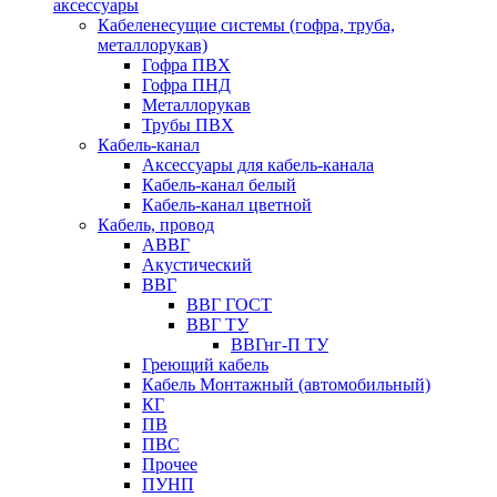
аксессуары
Кабеленесущие системы (гофра, труба,
металлорукав)
Гофра ПВХ
Гофра ПНД
Металлорукав
Трубы ПВХ
Кабель-канал
Аксессуары для кабель-канала
Кабель-канал белый
Кабель-канал цветной
Кабель, провод
АВВГ
Акустический
ВВГ
ВВГ ГОСТ
ВВГ ТУ
ВВГнг-П ТУ
Греющий кабель
Кабель Монтажный (автомобильный)
КГ
ПВ
ПВС
Прочее
ПУНП