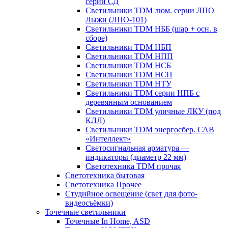
серии СД
Светильники TDM люм. серии ЛПО
Лыжи (ЛПО-101)
Светильники TDM НББ (шар + осн. в
сборе)
Светильники TDM НБП
Светильники TDM НПП
Светильники TDM НСБ
Светильники TDM НСП
Светильники TDM НТУ
Светильники TDM серии НПБ с
деревянным основанием
Светильники TDM уличные ЛКУ (под
КЛЛ)
Светильники TDM энергосбер. САВ
«Интеллект»
Светосигнальная арматура —
индикаторы (диаметр 22 мм)
Светотехника TDM прочая
Светотехника бытовая
Светотехника Прочее
Студийное освещение (свет для фото-
видеосъёмки)
Точечные светильники
Точечные In Home, ASD