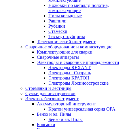
комплектующие
Ножовки по металлу, полотна,
комплектующие
Пилы кольцевые
Рашпили
Рубанки
Стамески
Тиски, струбцины
Телескопический инструмент
Сварочное оборудование и комплектующие
Комплектующие для сварки
Сварочные аппараты
Электроды и сварочные принадлежности
Электроды REXANT
Электроды г.Сызрань
Электроды КРАТОН
Электроды Лосиноостровские
Стремянки и лестницы
Сумки для инструментов
Электро- бензоинструмент
Аккумуляторный инструмент
Кратон универсальная серия OFA
Бензо и эл. Пилы
Бензо и эл. Пилы
Болгарки