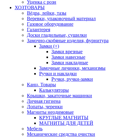
Уценка с розн
ХОЗТОВАРЫ
Вёдра, лейки, тазы
Веревки, упаковочный материал
Газовое оборудование
Галантерея
Доски гладильные, сушилки
Замочно-скобяные изделия, фурнитура
Замки (+)
Замки врезные
Замки навесные
Замки накладные
Замочные личинки, механизмы
Ручки и накладки
Ручки, ручки-замки
Канц. Товары
Калькуляторы
Крышки, закаточные машинки
Личная гигиена
Лопаты, черенки
Магниты неодимовые
КРУГЛЫЕ МАГНИТЫ
МАГНИТЫ ДЛЯ ДЕТЕЙ
Мебель
Механические средства очистки