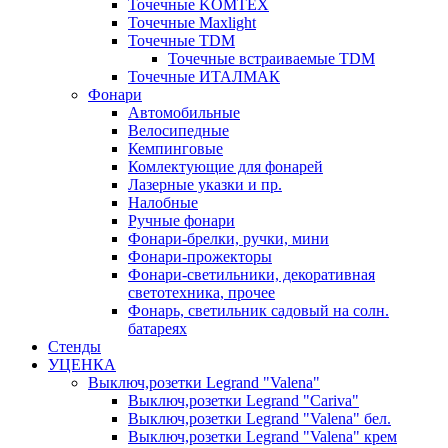
Точечные KOMTEX
Точечные Maxlight
Точечные TDM
Точечные встраиваемые TDM
Точечные ИТАЛМАК
Фонари
Автомобильные
Велосипедные
Кемпинговые
Комлектующие для фонарей
Лазерные указки и пр.
Налобные
Ручные фонари
Фонари-брелки, ручки, мини
Фонари-прожекторы
Фонари-светильники, декоративная
светотехника, прочее
Фонарь, светильник садовый на солн.
батареях
Стенды
УЦЕНКА
Выключ,розетки Legrand "Valena"
Выключ,розетки Legrand "Cariva"
Выключ,розетки Legrand "Valena" бел.
Выключ,розетки Legrand "Valena" крем