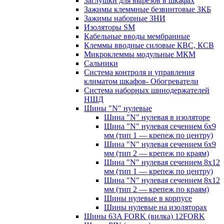
Заглушки для вырезов в шкафах
Зажимы клеммные безвинтовые ЗКБ
Зажимы наборные ЗНИ
Изоляторы SM
Кабельные вводы мембранные
Клеммы вводные силовые КВС, КСВ
Микроклеммы модульные МКМ
Сальники
Система контроля и управления
климатом шкафов- Обогреватели
Система наборных шинодержателей
НШД
Шины "N" нулевые
Шина "N" нулевая в изоляторе
Шина "N" нулевая сечением 6х9
мм (тип 1 — крепеж по центру)
Шина "N" нулевая сечением 6х9
мм (тип 2 — крепеж по краям)
Шина "N" нулевая сечением 8х12
мм (тип 1 — крепеж по центру)
Шина "N" нулевая сечением 8х12
мм (тип 2 — крепеж по краям)
Шины нулевые в корпусе
Шины нулевые на изоляторах
Шины 63A FORK (вилка) 12FORK