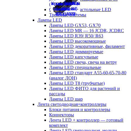
(аналог ЛСП)
Светильники настольные LED
Трековые системы
Лампы LED
Лампы LED GX53, GX70
Лампы LED MR — 16 JCDR, JCDRC
Лампы LED R39/ R50/ R63
Лампы LED высокомощные
Лампы LED декоративные, филамент
Лампы LED диммируемые
Лампы LED капсульные
Лампы LED свеча, свеча на ветру
Лампы LED специальные
Лампы LED стандарт А55-60-65-70-80
(аналог ЛОН)
Лампы LED Т8 (трубчатые)
Лампы LED ФИТО для растений и
рассады
Лампы LED шар
Лента светодиодная+контроллеры
Блоки питания и контроллеры
Коннекторы
Лента LED + контроллер — готовый
комплект
Лента LED светодиодная, модули