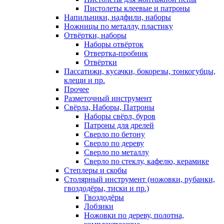
Пистолеты клеевые и патроны
Напильники, надфили, наборы
Ножницы по металлу, пластику
Отвёртки, наборы
Наборы отвёрток
Отвертка-пробник
Отвёртки
Пассатижи, кусачки, бокорезы, тонкогубцы,
клещи и пр.
Прочее
Разметочный инструмент
Свёрла, Наборы, Патроны
Наборы свёрл, буров
Патроны для дрелей
Сверло по бетону
Сверло по дереву
Сверло по металлу
Сверло по стеклу, кафелю, керамике
Степлеры и скобы
Столярный инструмент (ножовки, рубанки,
гвоздодёры, тиски и пр.)
Гвоздодёры
Лобзики
Ножовки по дереву, полотна,