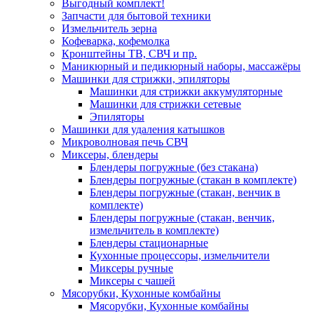
Выгодный комплект!
Запчасти для бытовой техники
Измельчитель зерна
Кофеварка, кофемолка
Кронштейны ТВ, СВЧ и пр.
Маникюрный и педикюрный наборы, массажёры
Машинки для стрижки, эпиляторы
Машинки для стрижки аккумуляторные
Машинки для стрижки сетевые
Эпиляторы
Машинки для удаления катышков
Микроволновая печь СВЧ
Миксеры, блендеры
Блендеры погружные (без стакана)
Блендеры погружные (стакан в комплекте)
Блендеры погружные (стакан, венчик в
комплекте)
Блендеры погружные (стакан, венчик,
измельчитель в комплекте)
Блендеры стационарные
Кухонные процессоры, измельчители
Миксеры ручные
Миксеры с чашей
Мясорубки, Кухонные комбайны
Мясорубки, Кухонные комбайны