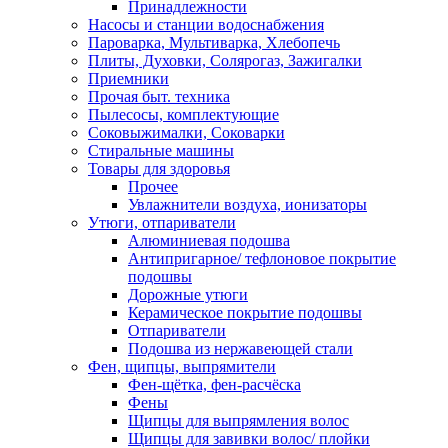
Принадлежности
Насосы и станции водоснабжения
Пароварка, Мультиварка, Хлебопечь
Плиты, Духовки, Солярогаз, Зажигалки
Приемники
Прочая быт. техника
Пылесосы, комплектующие
Соковыжималки, Соковарки
Стиральные машины
Товары для здоровья
Прочее
Увлажнители воздуха, ионизаторы
Утюги, отпариватели
Алюминиевая подошва
Антипригарное/ тефлоновое покрытие
подошвы
Дорожные утюги
Керамическое покрытие подошвы
Отпариватели
Подошва из нержавеющей стали
Фен, щипцы, выпрямители
Фен-щётка, фен-расчёска
Фены
Щипцы для выпрямления волос
Щипцы для завивки волос/ плойки