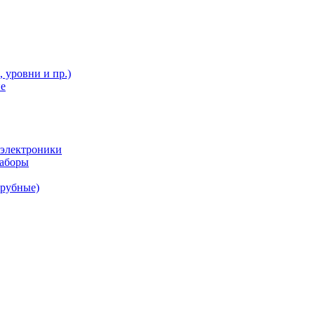
 уровни и пр.)
ие
 электроники
наборы
трубные)