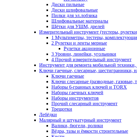
Диски пильные
Диски шлифовальные
Пилки для эл.лобзика
Шлифовальные материалы
Щётки для УШМ, дрелей
Измерительный инструмент (тестеры, рулетки,
1 Мультиметры, тестеры, комплектующ
2 Рулетки и ленты мерные
Рулетки акционные
3 Уровни, линейки, угольники
4 Прочий измерительный инструмент
Инструмент для ремонта мобильной техники,
Ключи гаечные, слесарные, шестигранники, 
Ключи гаечные
Ключи слесарные (разводные, газовые, 
Наборы 6-гранных ключей и TORX
Наборы гаечных ключей
Наборы инструментов
Прочий слесарный инструмент
Трещотки
Лебёдки
Малярный и штукатурный инструмент
Валики, бюгели, ролики
Вёдра, тазы и ёмкости строительные
Кисти