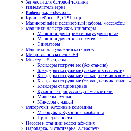
Запчасти для бытовой техники
Измельчитель зерна
Кофеварка, кофемолка
Кронштейны ТВ, СВЧ и пр.
Маникюрный и педикюрный наборы, массажёры
Машинки для стрижки, эпиляторы
Машинки для стрижки аккумуляторные
Машинки для стрижки сетевые
Эпиляторы
Машинки для удаления катышков
Микроволновая печь СВЧ
Миксеры, блендеры
Блендеры погружные (без стакана)
Блендеры погружные (стакан в комплекте)
Блендеры погружные (стакан, венчик в компл
Блендеры погружные (стакан, венчик, измельч
Блендеры стационарные
Кухонные процессоры, измельчители
Миксеры ручные
Миксеры с чашей
Мясорубки, Кухонные комбайны
Мясорубки, Кухонные комбайны
Принадлежности
Насосы и станции водоснабжения
Пароварка, Мультиварка, Хлебопечь