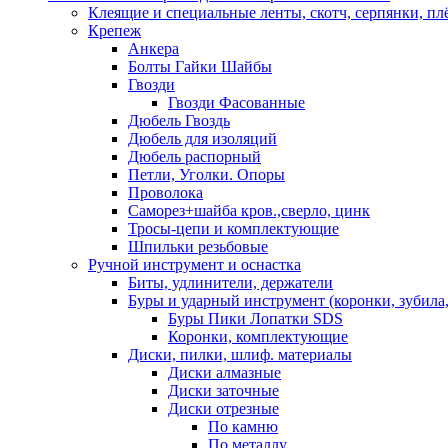
Клеящие и специальные ленты, скотч, серпянки, пл
Крепеж
Анкера
Болты Гайки Шайбы
Гвозди
Гвозди Фасованные
Дюбель Гвоздь
Дюбель для изоляций
Дюбель распорный
Петли, Уголки. Опоры
Проволока
Саморез+шайба кров.,сверло, цинк
Тросы-цепи и комплектующие
Шпильки резьбовые
Ручной инструмент и оснастка
Биты, удлинители, держатели
Буры и ударный инструмент (коронки, зубила,
Буры Пики Лопатки SDS
Коронки, комплектующие
Диски, пилки, шлиф. материалы
Диски алмазные
Диски заточные
Диски отрезные
По камню
По металлу