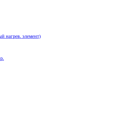
й нагрев. элемент)
р.