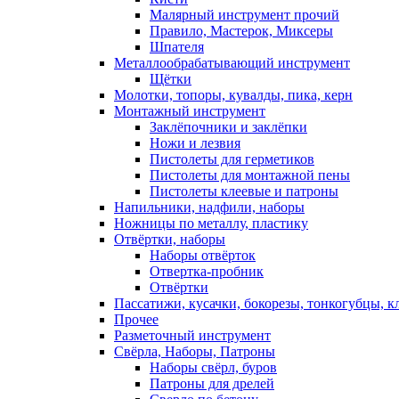
Малярный инструмент прочий
Правило, Мастерок, Миксеры
Шпателя
Металлообрабатывающий инструмент
Щётки
Молотки, топоры, кувалды, пика, керн
Монтажный инструмент
Заклёпочники и заклёпки
Ножи и лезвия
Пистолеты для герметиков
Пистолеты для монтажной пены
Пистолеты клеевые и патроны
Напильники, надфили, наборы
Ножницы по металлу, пластику
Отвёртки, наборы
Наборы отвёрток
Отвертка-пробник
Отвёртки
Пассатижи, кусачки, бокорезы, тонкогубцы, к
Прочее
Разметочный инструмент
Свёрла, Наборы, Патроны
Наборы свёрл, буров
Патроны для дрелей