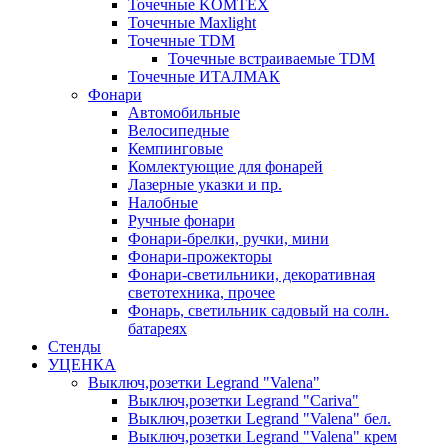
Точечные KOMTEX
Точечные Maxlight
Точечные TDM
Точечные встраиваемые TDM
Точечные ИТАЛМАК
Фонари
Автомобильные
Велосипедные
Кемпинговые
Комлектующие для фонарей
Лазерные указки и пр.
Налобные
Ручные фонари
Фонари-брелки, ручки, мини
Фонари-прожекторы
Фонари-светильники, декоративная
светотехника, прочее
Фонарь, светильник садовый на солн.
батареях
Стенды
УЦЕНКА
Выключ,розетки Legrand "Valena"
Выключ,розетки Legrand "Cariva"
Выключ,розетки Legrand "Valena" бел.
Выключ,розетки Legrand "Valena" крем