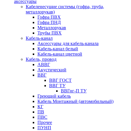
аксессуары
Кабеленесущие системы (гофра, труба,
металлорукав)
Гофра ПВХ
Гофра ПНД
Металлорукав
Трубы ПВХ
Кабель-канал
Аксессуары для кабель-канала
Кабель-канал белый
Кабель-канал цветной
Кабель, провод
АВВГ
Акустический
ВВГ
ВВГ ГОСТ
ВВГ ТУ
ВВГнг-П ТУ
Греющий кабель
Кабель Монтажный (автомобильный)
КГ
ПВ
ПВС
Прочее
ПУНП