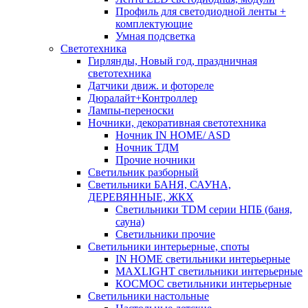
Профиль для светодиодной ленты +
комплектующие
Умная подсветка
Светотехника
Гирлянды, Новый год, праздничная
светотехника
Датчики движ. и фотореле
Дюралайт+Контроллер
Лампы-переноски
Ночники, декоративная светотехника
Ночник IN HOME/ ASD
Ночник ТДМ
Прочие ночники
Светильник разборный
Светильники БАНЯ, САУНА,
ДЕРЕВЯННЫЕ, ЖКХ
Светильники TDM серии НПБ (баня,
сауна)
Светильники прочие
Светильники интерьерные, споты
IN HOME светильники интерьерные
MAXLIGHT светильники интерьерные
КОСМОС светильники интерьерные
Светильники настольные