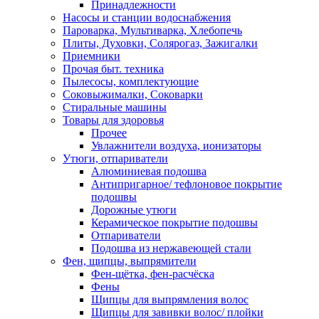
Принадлежности
Насосы и станции водоснабжения
Пароварка, Мультиварка, Хлебопечь
Плиты, Духовки, Солярогаз, Зажигалки
Приемники
Прочая быт. техника
Пылесосы, комплектующие
Соковыжималки, Соковарки
Стиральные машины
Товары для здоровья
Прочее
Увлажнители воздуха, ионизаторы
Утюги, отпариватели
Алюминиевая подошва
Антипригарное/ тефлоновое покрытие
подошвы
Дорожные утюги
Керамическое покрытие подошвы
Отпариватели
Подошва из нержавеющей стали
Фен, щипцы, выпрямители
Фен-щётка, фен-расчёска
Фены
Щипцы для выпрямления волос
Щипцы для завивки волос/ плойки