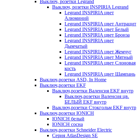
Выключ, розетки Legrand
Выключ, розетки INSPIRIA Legrand
Legrand INSPIRIA цвет
Алюминий
Legrand INSPIRIA цвет Антрацит
Legrand INSPIRIA цвет Белый
Legrand INSPIRIA цвет Бронза
Legrand INSPIRIA цвет
Дымчатый
Legrand INSPIRIA цвет Жемчуг
Legrand INSPIRIA цвет Мятный
Legrand INSPIRIA цвет Слоновая
кость
Legrand INSPIRIA цвет Шампань
Выключ,розетки ASD, In Home
Выключ,розетки EKF
Выключ,розетки Валенсия EKF внутр
Выключ,розетки Валенсия цв.
БЕЛЫЙ EKF внутр
Выключ,розетки Стокгольм EKF внутр
Выключ,розетки IONICH
IONICH белый
IONICH сосна
Выключ,розетки Schneider Electric
Серия AtlasDesign SE