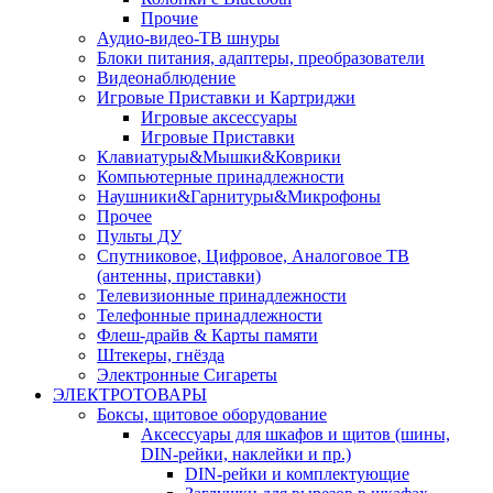
Прочие
Аудио-видео-ТВ шнуры
Блоки питания, адаптеры, преобразователи
Видеонаблюдение
Игровые Приставки и Картриджи
Игровые аксессуары
Игровые Приставки
Клавиатуры&Мышки&Коврики
Компьютерные принадлежности
Наушники&Гарнитуры&Микрофоны
Прочее
Пульты ДУ
Спутниковое, Цифровое, Аналоговое ТВ
(антенны, приставки)
Телевизионные принадлежности
Телефонные принадлежности
Флеш-драйв & Карты памяти
Штекеры, гнёзда
Электронные Сигареты
ЭЛЕКТРОТОВАРЫ
Боксы, щитовое оборудование
Аксессуары для шкафов и щитов (шины,
DIN-рейки, наклейки и пр.)
DIN-рейки и комплектующие