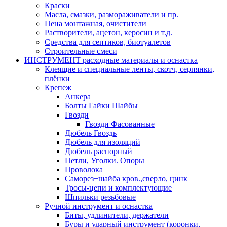
Краски
Масла, смазки, размораживатели и пр.
Пена монтажная, очистители
Растворители, ацетон, керосин и т.д.
Средства для септиков, биотуалетов
Строительные смеси
ИНСТРУМЕНТ расходные материалы и оснастка
Клеящие и специальные ленты, скотч, серпянки,
плёнки
Крепеж
Анкера
Болты Гайки Шайбы
Гвозди
Гвозди Фасованные
Дюбель Гвоздь
Дюбель для изоляций
Дюбель распорный
Петли, Уголки. Опоры
Проволока
Саморез+шайба кров.,сверло, цинк
Тросы-цепи и комплектующие
Шпильки резьбовые
Ручной инструмент и оснастка
Биты, удлинители, держатели
Буры и ударный инструмент (коронки,