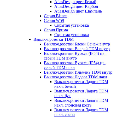
AtlasDesign цвет Белый
AtlasDesign цвет Карбон
AtlasDesign цвет Шампань
Серия Blanca
Серия W59
Скрытая установка
Серия Прима
Скрытая установка
Выключ,розетки TDM
Выключ,розетки Блоки Сенеж внутр
Выключ,розетки Валдай TDM внутр
Выключ,розетки Вуокса (IP54) цв.
серый TDM внутр
Выключ,розетки Вуокса (IP54) цв.
серый TDM накл
Выключ,розетки Ильмень TDM внутр
Выключ,розетки Ладога TDM накл
Выключ,розетки Ладога TDM
накл. белый
Выключ,розетки Ладога TDM
накл. бук
Выключ,розетки Ладога TDM
накл. слоновая кость
Выключ,розетки Ладога TDM
накл. сосна