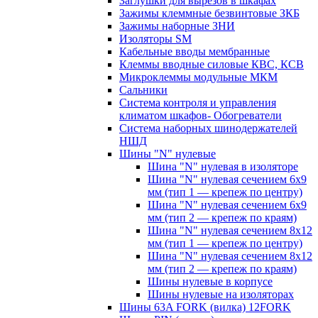
Заглушки для вырезов в шкафах
Зажимы клеммные безвинтовые ЗКБ
Зажимы наборные ЗНИ
Изоляторы SM
Кабельные вводы мембранные
Клеммы вводные силовые КВС, КСВ
Микроклеммы модульные МКМ
Сальники
Система контроля и управления
климатом шкафов- Обогреватели
Система наборных шинодержателей
НШД
Шины "N" нулевые
Шина "N" нулевая в изоляторе
Шина "N" нулевая сечением 6х9
мм (тип 1 — крепеж по центру)
Шина "N" нулевая сечением 6х9
мм (тип 2 — крепеж по краям)
Шина "N" нулевая сечением 8х12
мм (тип 1 — крепеж по центру)
Шина "N" нулевая сечением 8х12
мм (тип 2 — крепеж по краям)
Шины нулевые в корпусе
Шины нулевые на изоляторах
Шины 63A FORK (вилка) 12FORK