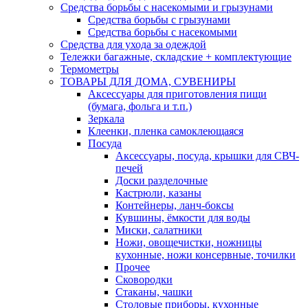
Средства борьбы с насекомыми и грызунами
Средства борьбы с грызунами
Средства борьбы с насекомыми
Средства для ухода за одеждой
Тележки багажные, складские + комплектующие
Термометры
ТОВАРЫ ДЛЯ ДОМА, СУВЕНИРЫ
Аксессуары для приготовления пищи
(бумага, фольга и т.п.)
Зеркала
Клеенки, пленка самоклеющаяся
Посуда
Аксессуары, посуда, крышки для СВЧ-
печей
Доски разделочные
Кастрюли, казаны
Контейнеры, ланч-боксы
Кувшины, ёмкости для воды
Миски, салатники
Ножи, овощечистки, ножницы
кухонные, ножи консервные, точилки
Прочее
Сковородки
Стаканы, чашки
Столовые приборы, кухонные