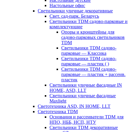
Настольные детские
Настольные офис
Светильники уличные декоративные
Свет. сад-парк. Беларусь
Светильники TDM садово-парковые и
комплектующие
Опоры и кронштейны для
садово-парковых светильников
TDM
Светильники TDM садово-
парковые — Классика
Светильники TDM садово-
парковые — пластик ( )
Светильники TDM садово-
парковые — пластик + рассеив.
пластик
Светильники уличные фасадные IN
HOME, ASD, LLT
Светильники уличные фасадные
Maxlight
Светотехника ASD, IN HOME, LLT
Светотехника TDM
Основания и рассеиватели TDM для
НПО, НББ, НСП, НТУ
Светильники TDM декоративные