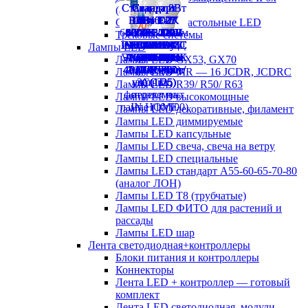
(аналог ЛСП)
Светильники настольные LED
Трековые системы
Лампы LED
Лампы LED GX53, GX70
Лампы LED MR — 16 JCDR, JCDRC
Лампы LED R39/ R50/ R63
Лампы LED высокомощные
Лампы LED декоративные, филамент
Лампы LED диммируемые
Лампы LED капсульные
Лампы LED свеча, свеча на ветру
Лампы LED специальные
Лампы LED стандарт А55-60-65-70-80
(аналог ЛОН)
Лампы LED Т8 (трубчатые)
Лампы LED ФИТО для растений и
рассады
Лампы LED шар
Лента светодиодная+контроллеры
Блоки питания и контроллеры
Коннекторы
Лента LED + контроллер — готовый
комплект
Лента LED светодиодная, модули