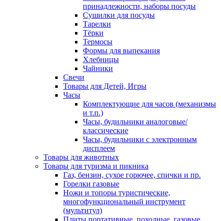
принадлежности, наборы посуды
Сушилки для посуды
Тарелки
Тёрки
Термосы
Формы для выпекания
Хлебницы
Чайники
Свечи
Товары для Детей, Игры
Часы
Комплектующие для часов (механизмы
и т.п.)
Часы, будильники аналоговые/
классические
Часы, будильники с электронным
дисплеем
Товары для животных
Товары для туризма и пикника
Газ, бензин, сухое горючее, спички и пр.
Горелки газовые
Ножи и топоры туристические,
многофункциональный инструмент
(мультитул)
Плиты портативные, походные, газовые