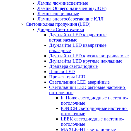
Лампы люминесцентные
Лампы Общего назначения (ЛОН)
Лампы специальные
Лампы энергосберегающие КЛЛ
Светодиодная продукция (LED)
Диодная Светотехника
Даунлайты LED квадратные
встраиваемые
Даунлайты LED квадратные
накладные
Даунлайты LED круглые встраиваемые
Даунлайты LED круглые накладные
Драйвера светодиодные
Панели LED
Прожекторы LED
Светильники LED аварийные
Светильники LED бытовые настенно-
потолочные
In Home светодиодные настенно-
потолочные
IONICH светодиодные настенно-
потолочные
LEEK светодиодные настенно-
потолочные
MAXLIGHT светодиодные