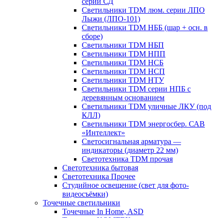
серии СД
Светильники TDM люм. серии ЛПО
Лыжи (ЛПО-101)
Светильники TDM НББ (шар + осн. в
сборе)
Светильники TDM НБП
Светильники TDM НПП
Светильники TDM НСБ
Светильники TDM НСП
Светильники TDM НТУ
Светильники TDM серии НПБ с
деревянным основанием
Светильники TDM уличные ЛКУ (под
КЛЛ)
Светильники TDM энергосбер. САВ
«Интеллект»
Светосигнальная арматура —
индикаторы (диаметр 22 мм)
Светотехника TDM прочая
Светотехника бытовая
Светотехника Прочее
Студийное освещение (свет для фото-
видеосъёмки)
Точечные светильники
Точечные In Home, ASD