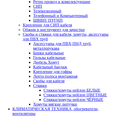
Ретро провод и комплектующие
СИП
Телевизионный
Телефонный и Компьютерный
ШВВП/ ПУГНП
Крепление для СИП кабеля
Обжим и инструмент для зачистки
Скобы и стяжки для кабеля, хомуты, аксессуары
для ПВХ труб
Аксессуары для ПВХ,ПНД труб,
металлорукава
Бирки кабельные
Гильзы кабельные
Дюбель Хомут
Кабельный бандаж
Крепление для гофры
Лента полоса монтажная
Скобы для кабеля
Стяжки
Стяжки/хомуты нейлон БЕЛЫЕ
Стяжки/хомуты нейлон ЦВЕТНЫЕ
Стяжки/хомуты нейлон ЧЁРНЫЕ
Хомуты мягкие липучки
КЛИМАТИЧЕСКАЯ ТЕХНИКА, обогреватели,
вентиляторы