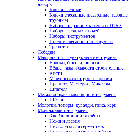
наборы
Ключи гаечные
Ключи слесарные (разводные, газовые,
трубные)
Наборы 6-гранных ключей и TORX
Наборы гаечных ключей
Наборы инструментов
Прочий слесарный инструмент
Трещотки
Лебёдки
Малярный и штукатурный инструмент
Валики, бюгели, ролики
Вёдра, тазы и ёмкости строительные
Кисти
Малярный инструмент прочий
Правило, Мастерок, Миксеры
Шпателя
Металлообрабатывающий инструмент
Щётки
Молотки, топоры, кувалды, пика, керн
Монтажный инструмент
Заклёпочники и заклёпки
Ножи и лезвия
Пистолеты для герметиков
Пистолеты для монтажной пены