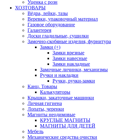
Уценка с розн
ХОЗТОВАРЫ
Вёдра, лейки, тазы
Веревки, упаковочный материал
Газовое оборудование
Галантерея
Доски гладильные, сушилки
Замочно-скобяные изделия, фурнитура
Замки (+)
Замки врезные
Замки навесные
Замки накладные
Замочные личинки, механизмы
Ручки и накладки
Ручки, ручки-замки
Канц. Товары
Калькуляторы
Крышки, закаточные машинки
Личная гигиена
Лопаты, черенки
Магниты неодимовые
КРУГЛЫЕ МАГНИТЫ
МАГНИТЫ ДЛЯ ДЕТЕЙ
Мебель
Механические средства очистки