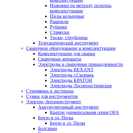
комплектующие
Ножовки по металлу, полотна,
комплектующие
Пилы кольцевые
Рашпили
Рубанки
Стамески
Тиски, струбцины
Телескопический инструмент
Сварочное оборудование и комплектующие
Комплектующие для сварки
Сварочные аппараты
Электроды и сварочные принадлежности
Электроды REXANT
Электроды г.Сызрань
Электроды КРАТОН
Электроды Лосиноостровские
Стремянки и лестницы
Сумки для инструментов
Электро- бензоинструмент
Аккумуляторный инструмент
Кратон универсальная серия OFA
Бензо и эл. Пилы
Бензо и эл. Пилы
Болгарки