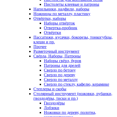
Пистолеты клеевые и патроны
Напильники, надфили, наборы
Ножницы по металлу, пластику
Отвёртки, наборы
Наборы отвёрток
Отвертка-пробник
Отвёртки
Пассатижи, кусачки, бокорезы, тонкогубцы,
клещи и пр.
Прочее
Разметочный инструмент
Свёрла, Наборы, Патроны
Наборы свёрл, буров
Патроны для дрелей
Сверло по бетону
Сверло по дереву
Сверло по металлу
Сверло по стеклу, кафелю, керамике
Степлеры и скобы
Столярный инструмент (ножовки, рубанки,
гвоздодёры, тиски и пр.)
Гвоздодёры
Лобзики
Ножовки по дереву, полотна,