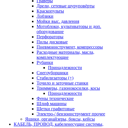
Граверы
Дрели, сетевые шуруповёрты
Краскопульты
Лобзики
Мойки выс. давления
Мотоблоки, культиваторы и доп.
оборудование
Перфораторы
Пилы дисковые
Пневмоинструмент, компрессоры
Расходные материалы, масла,
комплектующие
Рубанки
Принадлежности
Снегоуборщики
Стабилизаторы (+)
Точило и заточные станки
Триммеры, газонокосилки, косы
Принадлежности
Фены технические
Шлиф машины
Щетки графитовые
Электро-/ бензоинструмент прочее
Ящики, органайзеры, боксы, кейсы
КАБЕЛЬ, ПРОВОД, кабеленесущие системы,