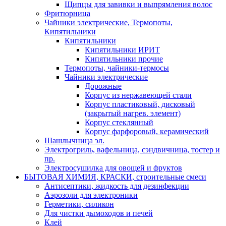
Щипцы для завивки и выпрямления волос
Фритюрница
Чайники электрические, Термопоты,
Кипятильники
Кипятильники
Кипятильники ИРИТ
Кипятильники прочие
Термопоты, чайники-термосы
Чайники электрические
Дорожные
Корпус из нержавеющей стали
Корпус пластиковый, дисковый
(закрытый нагрев. элемент)
Корпус стеклянный
Корпус фарфоровый, керамический
Шашлычница эл.
Электрогриль, вафельница, сэндвичница, тостер и
пр.
Электросушилка для овощей и фруктов
БЫТОВАЯ ХИМИЯ, КРАСКИ, строительные смеси
Антисептики, жидкость для дезинфекции
Аэрозоли для электроники
Герметики, силикон
Для чистки дымоходов и печей
Клей