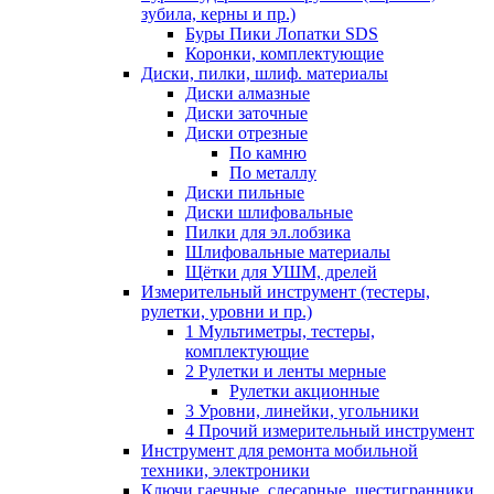
зубила, керны и пр.)
Буры Пики Лопатки SDS
Коронки, комплектующие
Диски, пилки, шлиф. материалы
Диски алмазные
Диски заточные
Диски отрезные
По камню
По металлу
Диски пильные
Диски шлифовальные
Пилки для эл.лобзика
Шлифовальные материалы
Щётки для УШМ, дрелей
Измерительный инструмент (тестеры,
рулетки, уровни и пр.)
1 Мультиметры, тестеры,
комплектующие
2 Рулетки и ленты мерные
Рулетки акционные
3 Уровни, линейки, угольники
4 Прочий измерительный инструмент
Инструмент для ремонта мобильной
техники, электроники
Ключи гаечные, слесарные, шестигранники,