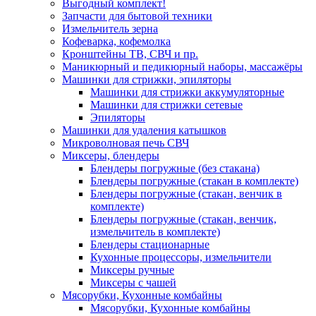
Выгодный комплект!
Запчасти для бытовой техники
Измельчитель зерна
Кофеварка, кофемолка
Кронштейны ТВ, СВЧ и пр.
Маникюрный и педикюрный наборы, массажёры
Машинки для стрижки, эпиляторы
Машинки для стрижки аккумуляторные
Машинки для стрижки сетевые
Эпиляторы
Машинки для удаления катышков
Микроволновая печь СВЧ
Миксеры, блендеры
Блендеры погружные (без стакана)
Блендеры погружные (стакан в комплекте)
Блендеры погружные (стакан, венчик в
комплекте)
Блендеры погружные (стакан, венчик,
измельчитель в комплекте)
Блендеры стационарные
Кухонные процессоры, измельчители
Миксеры ручные
Миксеры с чашей
Мясорубки, Кухонные комбайны
Мясорубки, Кухонные комбайны