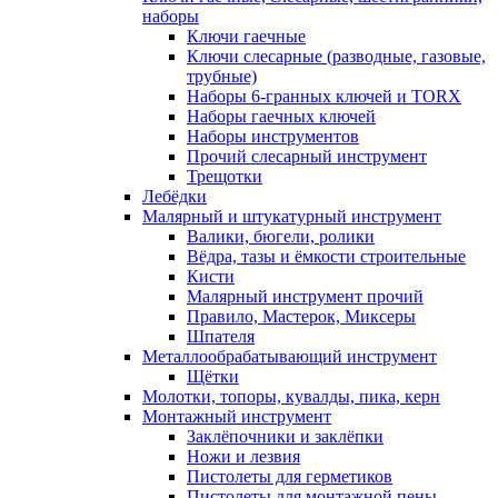
наборы
Ключи гаечные
Ключи слесарные (разводные, газовые,
трубные)
Наборы 6-гранных ключей и TORX
Наборы гаечных ключей
Наборы инструментов
Прочий слесарный инструмент
Трещотки
Лебёдки
Малярный и штукатурный инструмент
Валики, бюгели, ролики
Вёдра, тазы и ёмкости строительные
Кисти
Малярный инструмент прочий
Правило, Мастерок, Миксеры
Шпателя
Металлообрабатывающий инструмент
Щётки
Молотки, топоры, кувалды, пика, керн
Монтажный инструмент
Заклёпочники и заклёпки
Ножи и лезвия
Пистолеты для герметиков
Пистолеты для монтажной пены