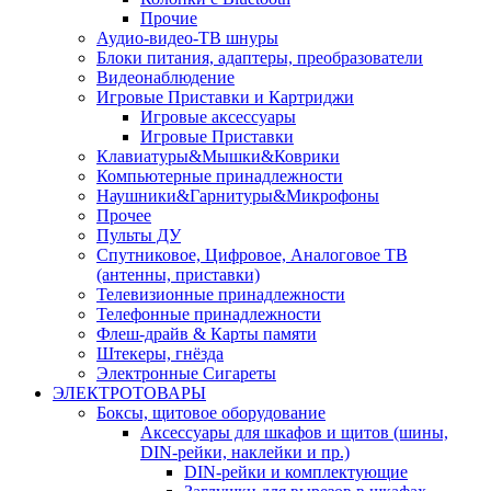
Прочие
Аудио-видео-ТВ шнуры
Блоки питания, адаптеры, преобразователи
Видеонаблюдение
Игровые Приставки и Картриджи
Игровые аксессуары
Игровые Приставки
Клавиатуры&Мышки&Коврики
Компьютерные принадлежности
Наушники&Гарнитуры&Микрофоны
Прочее
Пульты ДУ
Спутниковое, Цифровое, Аналоговое ТВ
(антенны, приставки)
Телевизионные принадлежности
Телефонные принадлежности
Флеш-драйв & Карты памяти
Штекеры, гнёзда
Электронные Сигареты
ЭЛЕКТРОТОВАРЫ
Боксы, щитовое оборудование
Аксессуары для шкафов и щитов (шины,
DIN-рейки, наклейки и пр.)
DIN-рейки и комплектующие