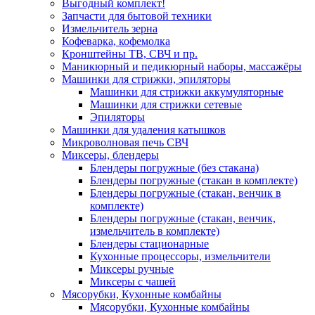
Выгодный комплект!
Запчасти для бытовой техники
Измельчитель зерна
Кофеварка, кофемолка
Кронштейны ТВ, СВЧ и пр.
Маникюрный и педикюрный наборы, массажёры
Машинки для стрижки, эпиляторы
Машинки для стрижки аккумуляторные
Машинки для стрижки сетевые
Эпиляторы
Машинки для удаления катышков
Микроволновая печь СВЧ
Миксеры, блендеры
Блендеры погружные (без стакана)
Блендеры погружные (стакан в комплекте)
Блендеры погружные (стакан, венчик в
комплекте)
Блендеры погружные (стакан, венчик,
измельчитель в комплекте)
Блендеры стационарные
Кухонные процессоры, измельчители
Миксеры ручные
Миксеры с чашей
Мясорубки, Кухонные комбайны
Мясорубки, Кухонные комбайны