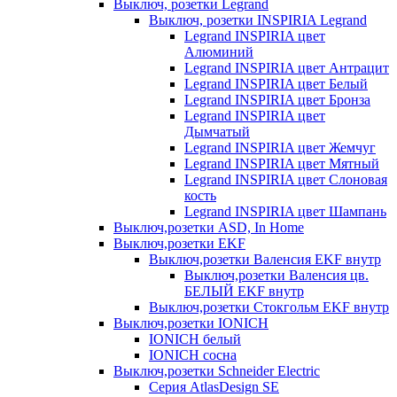
Выключ, розетки Legrand
Выключ, розетки INSPIRIA Legrand
Legrand INSPIRIA цвет
Алюминий
Legrand INSPIRIA цвет Антрацит
Legrand INSPIRIA цвет Белый
Legrand INSPIRIA цвет Бронза
Legrand INSPIRIA цвет
Дымчатый
Legrand INSPIRIA цвет Жемчуг
Legrand INSPIRIA цвет Мятный
Legrand INSPIRIA цвет Слоновая
кость
Legrand INSPIRIA цвет Шампань
Выключ,розетки ASD, In Home
Выключ,розетки EKF
Выключ,розетки Валенсия EKF внутр
Выключ,розетки Валенсия цв.
БЕЛЫЙ EKF внутр
Выключ,розетки Стокгольм EKF внутр
Выключ,розетки IONICH
IONICH белый
IONICH сосна
Выключ,розетки Schneider Electric
Серия AtlasDesign SE