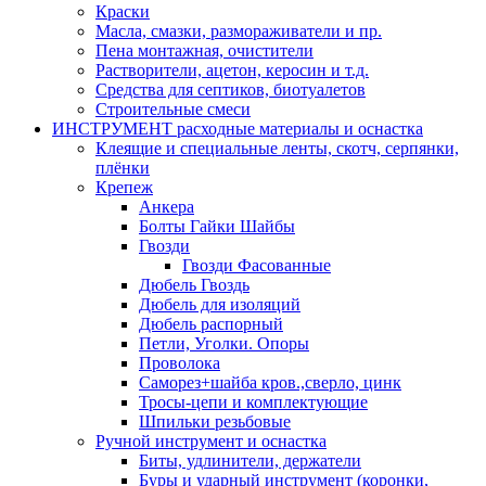
Краски
Масла, смазки, размораживатели и пр.
Пена монтажная, очистители
Растворители, ацетон, керосин и т.д.
Средства для септиков, биотуалетов
Строительные смеси
ИНСТРУМЕНТ расходные материалы и оснастка
Клеящие и специальные ленты, скотч, серпянки,
плёнки
Крепеж
Анкера
Болты Гайки Шайбы
Гвозди
Гвозди Фасованные
Дюбель Гвоздь
Дюбель для изоляций
Дюбель распорный
Петли, Уголки. Опоры
Проволока
Саморез+шайба кров.,сверло, цинк
Тросы-цепи и комплектующие
Шпильки резьбовые
Ручной инструмент и оснастка
Биты, удлинители, держатели
Буры и ударный инструмент (коронки,