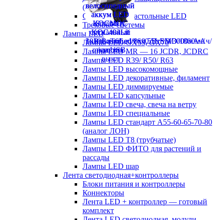
(аналог ЛСП)
Светильники настольные LED
Трековые системы
Лампы LED
Лампы LED GX53, GX70
Лампы LED MR — 16 JCDR, JCDRC
Лампы LED R39/ R50/ R63
Лампы LED высокомощные
Лампы LED декоративные, филамент
Лампы LED диммируемые
Лампы LED капсульные
Лампы LED свеча, свеча на ветру
Лампы LED специальные
Лампы LED стандарт А55-60-65-70-80
(аналог ЛОН)
Лампы LED Т8 (трубчатые)
Лампы LED ФИТО для растений и
рассады
Лампы LED шар
Лента светодиодная+контроллеры
Блоки питания и контроллеры
Коннекторы
Лента LED + контроллер — готовый
комплект
Лента LED светодиодная, модули