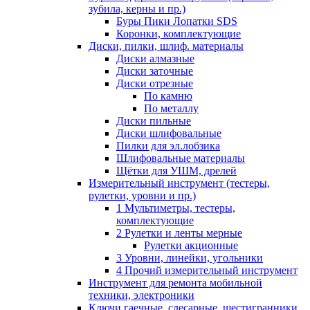
зубила, керны и пр.)
Буры Пики Лопатки SDS
Коронки, комплектующие
Диски, пилки, шлиф. материалы
Диски алмазные
Диски заточные
Диски отрезные
По камню
По металлу
Диски пильные
Диски шлифовальные
Пилки для эл.лобзика
Шлифовальные материалы
Щётки для УШМ, дрелей
Измерительный инструмент (тестеры,
рулетки, уровни и пр.)
1 Мультиметры, тестеры,
комплектующие
2 Рулетки и ленты мерные
Рулетки акционные
3 Уровни, линейки, угольники
4 Прочий измерительный инструмент
Инструмент для ремонта мобильной
техники, электроники
Ключи гаечные, слесарные, шестигранники,