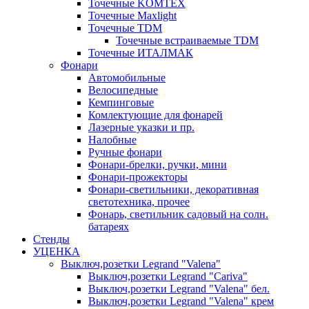
Точечные KOMTEX
Точечные Maxlight
Точечные TDM
Точечные встраиваемые TDM
Точечные ИТАЛМАК
Фонари
Автомобильные
Велосипедные
Кемпинговые
Комлектующие для фонарей
Лазерные указки и пр.
Налобные
Ручные фонари
Фонари-брелки, ручки, мини
Фонари-прожекторы
Фонари-светильники, декоративная
светотехника, прочее
Фонарь, светильник садовый на солн.
батареях
Стенды
УЦЕНКА
Выключ,розетки Legrand "Valena"
Выключ,розетки Legrand "Cariva"
Выключ,розетки Legrand "Valena" бел.
Выключ,розетки Legrand "Valena" крем