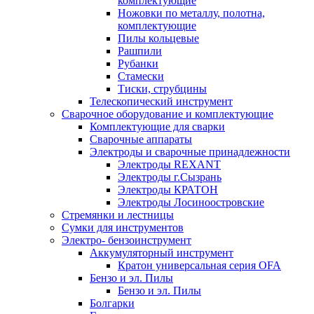
комплектующие
Ножовки по металлу, полотна,
комплектующие
Пилы кольцевые
Рашпили
Рубанки
Стамески
Тиски, струбцины
Телескопический инструмент
Сварочное оборудование и комплектующие
Комплектующие для сварки
Сварочные аппараты
Электроды и сварочные принадлежности
Электроды REXANT
Электроды г.Сызрань
Электроды КРАТОН
Электроды Лосиноостровские
Стремянки и лестницы
Сумки для инструментов
Электро- бензоинструмент
Аккумуляторный инструмент
Кратон универсальная серия OFA
Бензо и эл. Пилы
Бензо и эл. Пилы
Болгарки