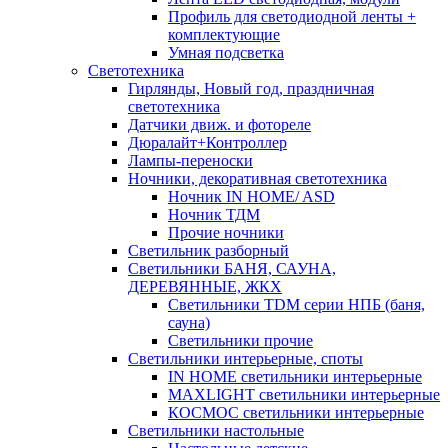
Профиль для светодиодной ленты +
комплектующие
Умная подсветка
Светотехника
Гирлянды, Новый год, праздничная
светотехника
Датчики движ. и фотореле
Дюралайт+Контроллер
Лампы-переноски
Ночники, декоративная светотехника
Ночник IN HOME/ ASD
Ночник ТДМ
Прочие ночники
Светильник разборный
Светильники БАНЯ, САУНА,
ДЕРЕВЯННЫЕ, ЖКХ
Светильники TDM серии НПБ (баня,
сауна)
Светильники прочие
Светильники интерьерные, споты
IN HOME светильники интерьерные
MAXLIGHT светильники интерьерные
КОСМОС светильники интерьерные
Светильники настольные