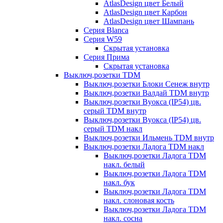
AtlasDesign цвет Белый
AtlasDesign цвет Карбон
AtlasDesign цвет Шампань
Серия Blanca
Серия W59
Скрытая установка
Серия Прима
Скрытая установка
Выключ,розетки TDM
Выключ,розетки Блоки Сенеж внутр
Выключ,розетки Валдай TDM внутр
Выключ,розетки Вуокса (IP54) цв.
серый TDM внутр
Выключ,розетки Вуокса (IP54) цв.
серый TDM накл
Выключ,розетки Ильмень TDM внутр
Выключ,розетки Ладога TDM накл
Выключ,розетки Ладога TDM
накл. белый
Выключ,розетки Ладога TDM
накл. бук
Выключ,розетки Ладога TDM
накл. слоновая кость
Выключ,розетки Ладога TDM
накл. сосна