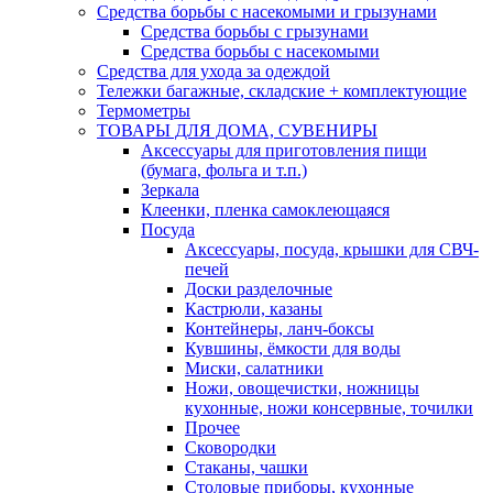
Средства борьбы с насекомыми и грызунами
Средства борьбы с грызунами
Средства борьбы с насекомыми
Средства для ухода за одеждой
Тележки багажные, складские + комплектующие
Термометры
ТОВАРЫ ДЛЯ ДОМА, СУВЕНИРЫ
Аксессуары для приготовления пищи
(бумага, фольга и т.п.)
Зеркала
Клеенки, пленка самоклеющаяся
Посуда
Аксессуары, посуда, крышки для СВЧ-
печей
Доски разделочные
Кастрюли, казаны
Контейнеры, ланч-боксы
Кувшины, ёмкости для воды
Миски, салатники
Ножи, овощечистки, ножницы
кухонные, ножи консервные, точилки
Прочее
Сковородки
Стаканы, чашки
Столовые приборы, кухонные