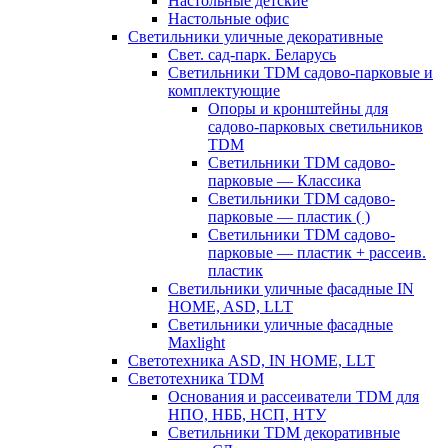
Настольные детские
Настольные офис
Светильники уличные декоративные
Свет. сад-парк. Беларусь
Светильники TDM садово-парковые и
комплектующие
Опоры и кронштейны для
садово-парковых светильников
TDM
Светильники TDM садово-
парковые — Классика
Светильники TDM садово-
парковые — пластик ( )
Светильники TDM садово-
парковые — пластик + рассеив.
пластик
Светильники уличные фасадные IN
HOME, ASD, LLT
Светильники уличные фасадные
Maxlight
Светотехника ASD, IN HOME, LLT
Светотехника TDM
Основания и рассеиватели TDM для
НПО, НББ, НСП, НТУ
Светильники TDM декоративные