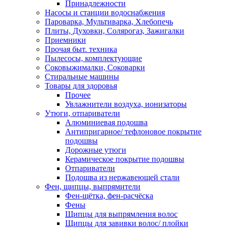
Принадлежности
Насосы и станции водоснабжения
Пароварка, Мультиварка, Хлебопечь
Плиты, Духовки, Солярогаз, Зажигалки
Приемники
Прочая быт. техника
Пылесосы, комплектующие
Соковыжималки, Соковарки
Стиральные машины
Товары для здоровья
Прочее
Увлажнители воздуха, ионизаторы
Утюги, отпариватели
Алюминиевая подошва
Антипригарное/ тефлоновое покрытие
подошвы
Дорожные утюги
Керамическое покрытие подошвы
Отпариватели
Подошва из нержавеющей стали
Фен, щипцы, выпрямители
Фен-щётка, фен-расчёска
Фены
Щипцы для выпрямления волос
Щипцы для завивки волос/ плойки