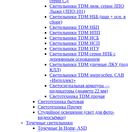
серии СД
Светильники TDM люм. серии ЛПО
Лыжи (ЛПО-101)
Светильники TDM НББ (шар + осн. в
сборе)
Светильники TDM НБП
Светильники TDM НПП
Светильники TDM НСБ
Светильники TDM НСП
Светильники TDM НТУ
Светильники TDM серии НПБ с
деревянным основанием
Светильники TDM уличные ЛКУ (под
КЛЛ)
Светильники TDM энергосбер. САВ
«Интеллект»
Светосигнальная арматура —
индикаторы (диаметр 22 мм)
Светотехника TDM прочая
Светотехника бытовая
Светотехника Прочее
Студийное освещение (свет для фото-
видеосъёмки)
Точечные светильники
Точечные In Home, ASD