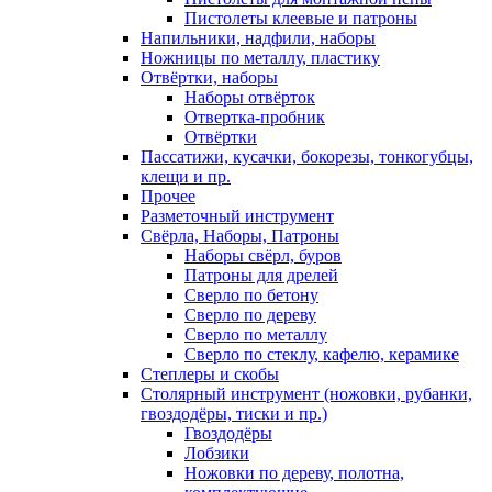
Пистолеты клеевые и патроны
Напильники, надфили, наборы
Ножницы по металлу, пластику
Отвёртки, наборы
Наборы отвёрток
Отвертка-пробник
Отвёртки
Пассатижи, кусачки, бокорезы, тонкогубцы,
клещи и пр.
Прочее
Разметочный инструмент
Свёрла, Наборы, Патроны
Наборы свёрл, буров
Патроны для дрелей
Сверло по бетону
Сверло по дереву
Сверло по металлу
Сверло по стеклу, кафелю, керамике
Степлеры и скобы
Столярный инструмент (ножовки, рубанки,
гвоздодёры, тиски и пр.)
Гвоздодёры
Лобзики
Ножовки по дереву, полотна,