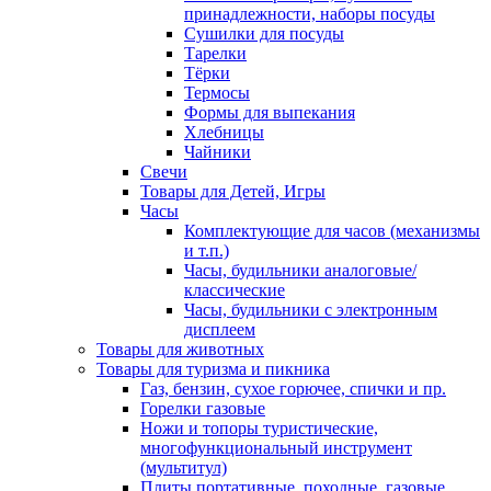
принадлежности, наборы посуды
Сушилки для посуды
Тарелки
Тёрки
Термосы
Формы для выпекания
Хлебницы
Чайники
Свечи
Товары для Детей, Игры
Часы
Комплектующие для часов (механизмы
и т.п.)
Часы, будильники аналоговые/
классические
Часы, будильники с электронным
дисплеем
Товары для животных
Товары для туризма и пикника
Газ, бензин, сухое горючее, спички и пр.
Горелки газовые
Ножи и топоры туристические,
многофункциональный инструмент
(мультитул)
Плиты портативные, походные, газовые