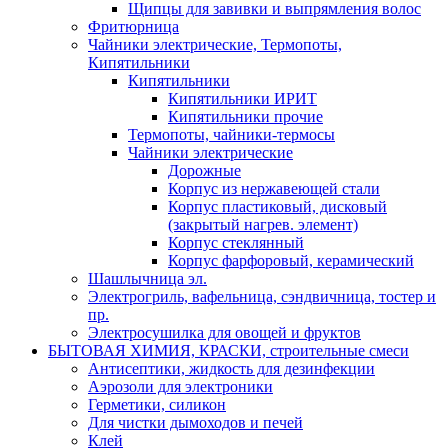
Щипцы для завивки и выпрямления волос
Фритюрница
Чайники электрические, Термопоты,
Кипятильники
Кипятильники
Кипятильники ИРИТ
Кипятильники прочие
Термопоты, чайники-термосы
Чайники электрические
Дорожные
Корпус из нержавеющей стали
Корпус пластиковый, дисковый
(закрытый нагрев. элемент)
Корпус стеклянный
Корпус фарфоровый, керамический
Шашлычница эл.
Электрогриль, вафельница, сэндвичница, тостер и
пр.
Электросушилка для овощей и фруктов
БЫТОВАЯ ХИМИЯ, КРАСКИ, строительные смеси
Антисептики, жидкость для дезинфекции
Аэрозоли для электроники
Герметики, силикон
Для чистки дымоходов и печей
Клей