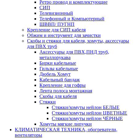
Ретро провод и комплектующие
СИП
Телевизионный
Телефонный и Компьютерный
ШВВП/ ПУГНП
Крепление для СИП кабеля
Обжим и инструмент для зачистки
Скобы и стяжки для кабеля, хомуты, аксессуары
для ПВХ труб
Аксессуары для ПВХ,ПНД труб,
металлорукава
Бирки кабельные
Гильзы кабельные
Дюбель Хомут
Кабельный бандаж
Крепление для гофры
Лента полоса монтажная
Скобы для кабеля
Стяжки
Стяжки/хомуты нейлон БЕЛЫЕ
Стяжки/хомуты нейлон ЦВЕТНЫЕ
Стяжки/хомуты нейлон ЧЁРНЫЕ
Хомуты мягкие липучки
КЛИМАТИЧЕСКАЯ ТЕХНИКА, обогреватели,
вентиляторы