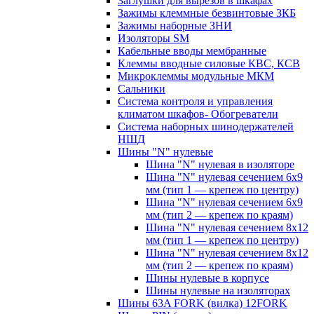
Заглушки для вырезов в шкафах
Зажимы клеммные безвинтовые ЗКБ
Зажимы наборные ЗНИ
Изоляторы SM
Кабельные вводы мембранные
Клеммы вводные силовые КВС, КСВ
Микроклеммы модульные МКМ
Сальники
Система контроля и управления
климатом шкафов- Обогреватели
Система наборных шинодержателей
НШД
Шины "N" нулевые
Шина "N" нулевая в изоляторе
Шина "N" нулевая сечением 6х9
мм (тип 1 — крепеж по центру)
Шина "N" нулевая сечением 6х9
мм (тип 2 — крепеж по краям)
Шина "N" нулевая сечением 8х12
мм (тип 1 — крепеж по центру)
Шина "N" нулевая сечением 8х12
мм (тип 2 — крепеж по краям)
Шины нулевые в корпусе
Шины нулевые на изоляторах
Шины 63A FORK (вилка) 12FORK