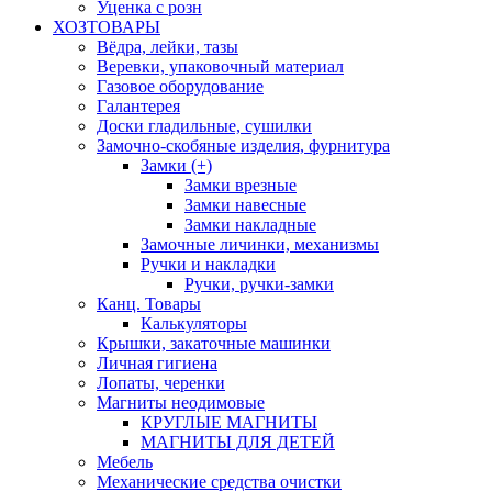
Уценка с розн
ХОЗТОВАРЫ
Вёдра, лейки, тазы
Веревки, упаковочный материал
Газовое оборудование
Галантерея
Доски гладильные, сушилки
Замочно-скобяные изделия, фурнитура
Замки (+)
Замки врезные
Замки навесные
Замки накладные
Замочные личинки, механизмы
Ручки и накладки
Ручки, ручки-замки
Канц. Товары
Калькуляторы
Крышки, закаточные машинки
Личная гигиена
Лопаты, черенки
Магниты неодимовые
КРУГЛЫЕ МАГНИТЫ
МАГНИТЫ ДЛЯ ДЕТЕЙ
Мебель
Механические средства очистки