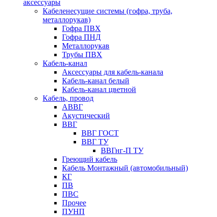
аксессуары
Кабеленесущие системы (гофра, труба,
металлорукав)
Гофра ПВХ
Гофра ПНД
Металлорукав
Трубы ПВХ
Кабель-канал
Аксессуары для кабель-канала
Кабель-канал белый
Кабель-канал цветной
Кабель, провод
АВВГ
Акустический
ВВГ
ВВГ ГОСТ
ВВГ ТУ
ВВГнг-П ТУ
Греющий кабель
Кабель Монтажный (автомобильный)
КГ
ПВ
ПВС
Прочее
ПУНП