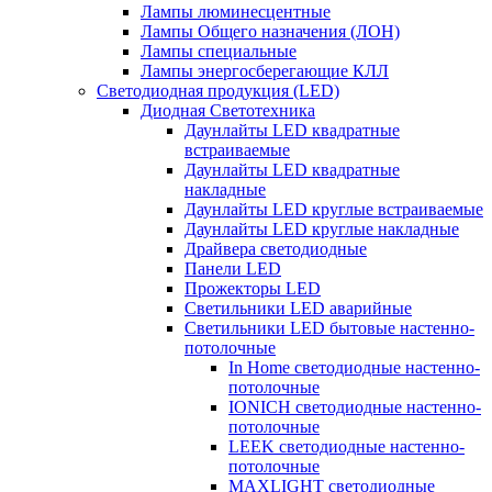
Лампы люминесцентные
Лампы Общего назначения (ЛОН)
Лампы специальные
Лампы энергосберегающие КЛЛ
Светодиодная продукция (LED)
Диодная Светотехника
Даунлайты LED квадратные
встраиваемые
Даунлайты LED квадратные
накладные
Даунлайты LED круглые встраиваемые
Даунлайты LED круглые накладные
Драйвера светодиодные
Панели LED
Прожекторы LED
Светильники LED аварийные
Светильники LED бытовые настенно-
потолочные
In Home светодиодные настенно-
потолочные
IONICH светодиодные настенно-
потолочные
LEEK светодиодные настенно-
потолочные
MAXLIGHT светодиодные