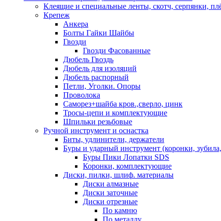
Клеящие и специальные ленты, скотч, серпянки, пл
Крепеж
Анкера
Болты Гайки Шайбы
Гвозди
Гвозди Фасованные
Дюбель Гвоздь
Дюбель для изоляций
Дюбель распорный
Петли, Уголки. Опоры
Проволока
Саморез+шайба кров.,сверло, цинк
Тросы-цепи и комплектующие
Шпильки резьбовые
Ручной инструмент и оснастка
Биты, удлинители, держатели
Буры и ударный инструмент (коронки, зубила,
Буры Пики Лопатки SDS
Коронки, комплектующие
Диски, пилки, шлиф. материалы
Диски алмазные
Диски заточные
Диски отрезные
По камню
По металлу