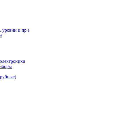
 уровни и пр.)
ие
 электроники
наборы
трубные)