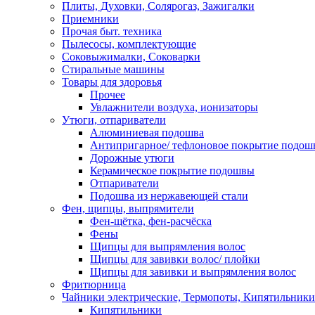
Плиты, Духовки, Солярогаз, Зажигалки
Приемники
Прочая быт. техника
Пылесосы, комплектующие
Соковыжималки, Соковарки
Стиральные машины
Товары для здоровья
Прочее
Увлажнители воздуха, ионизаторы
Утюги, отпариватели
Алюминиевая подошва
Антипригарное/ тефлоновое покрытие подош
Дорожные утюги
Керамическое покрытие подошвы
Отпариватели
Подошва из нержавеющей стали
Фен, щипцы, выпрямители
Фен-щётка, фен-расчёска
Фены
Щипцы для выпрямления волос
Щипцы для завивки волос/ плойки
Щипцы для завивки и выпрямления волос
Фритюрница
Чайники электрические, Термопоты, Кипятильники
Кипятильники