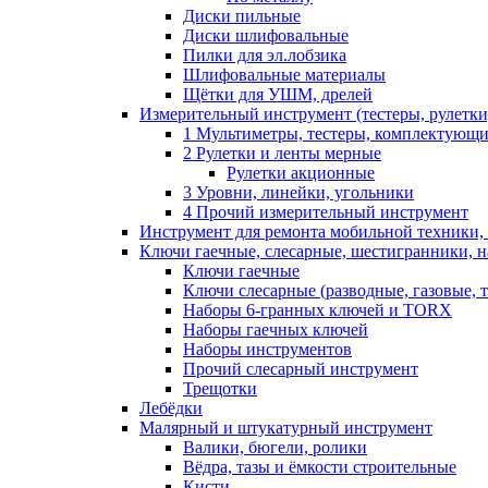
Диски пильные
Диски шлифовальные
Пилки для эл.лобзика
Шлифовальные материалы
Щётки для УШМ, дрелей
Измерительный инструмент (тестеры, рулетки,
1 Мультиметры, тестеры, комплектующ
2 Рулетки и ленты мерные
Рулетки акционные
3 Уровни, линейки, угольники
4 Прочий измерительный инструмент
Инструмент для ремонта мобильной техники,
Ключи гаечные, слесарные, шестигранники, 
Ключи гаечные
Ключи слесарные (разводные, газовые, 
Наборы 6-гранных ключей и TORX
Наборы гаечных ключей
Наборы инструментов
Прочий слесарный инструмент
Трещотки
Лебёдки
Малярный и штукатурный инструмент
Валики, бюгели, ролики
Вёдра, тазы и ёмкости строительные
Кисти