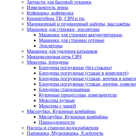
Запчасти для бытовой техники
Измельчитель зерна
Кофеварка, кофемолка
Кронштейны ТВ, СВЧ и пр.
Маникюрный и педикюрный наборы, массажёры
Машинки для стрижки, эпиляторы
Машинки для стрижки аккумуляторные
Машинки для стрижки сетевые
Эпиляторы
Машинки для удаления катышков
Микроволновая печь СВЧ
Миксеры, блендеры
Блендеры погружные (без стакана)
Блендеры погружные (стакан в комплекте)
Блендеры погружные (стакан, венчик в компл
Блендеры погружные (стакан, венчик, измельч
Блендеры стационарные
Кухонные процессоры, измельчители
Миксеры ручные
Миксеры с чашей
Мясорубки, Кухонные комбайны
Мясорубки, Кухонные комбайны
Принадлежности
Насосы и станции водоснабжения
Пароварка, Мультиварка, Хлебопечь