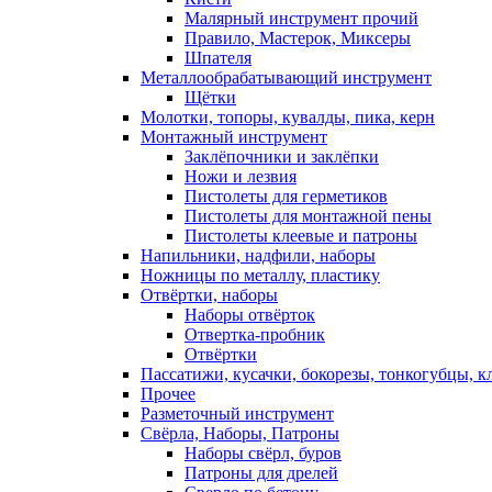
Малярный инструмент прочий
Правило, Мастерок, Миксеры
Шпателя
Металлообрабатывающий инструмент
Щётки
Молотки, топоры, кувалды, пика, керн
Монтажный инструмент
Заклёпочники и заклёпки
Ножи и лезвия
Пистолеты для герметиков
Пистолеты для монтажной пены
Пистолеты клеевые и патроны
Напильники, надфили, наборы
Ножницы по металлу, пластику
Отвёртки, наборы
Наборы отвёрток
Отвертка-пробник
Отвёртки
Пассатижи, кусачки, бокорезы, тонкогубцы, к
Прочее
Разметочный инструмент
Свёрла, Наборы, Патроны
Наборы свёрл, буров
Патроны для дрелей