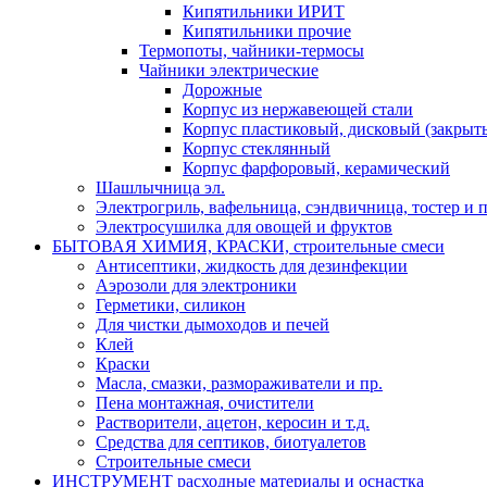
Кипятильники ИРИТ
Кипятильники прочие
Термопоты, чайники-термосы
Чайники электрические
Дорожные
Корпус из нержавеющей стали
Корпус пластиковый, дисковый (закрыты
Корпус стеклянный
Корпус фарфоровый, керамический
Шашлычница эл.
Электрогриль, вафельница, сэндвичница, тостер и п
Электросушилка для овощей и фруктов
БЫТОВАЯ ХИМИЯ, КРАСКИ, строительные смеси
Антисептики, жидкость для дезинфекции
Аэрозоли для электроники
Герметики, силикон
Для чистки дымоходов и печей
Клей
Краски
Масла, смазки, размораживатели и пр.
Пена монтажная, очистители
Растворители, ацетон, керосин и т.д.
Средства для септиков, биотуалетов
Строительные смеси
ИНСТРУМЕНТ расходные материалы и оснастка