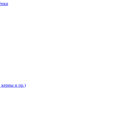
ёнки
 керны и пр.)