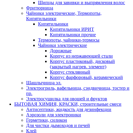
Щипцы для завивки и выпрямления волос
Фритюрница
Чайники электрические, Термопоты,
Кипятильники
Кипятильники
Кипятильники ИРИТ
Кипятильники прочие
Термопоты, чайники-термосы
Чайники электрические
Дорожные
Корпус из нержавеющей стали
Корпус пластиковый, дисковый
(закрытый нагрев. элемент)
Корпус стеклянный
Корпус фарфоровый, керамический
Шашлычница эл.
Электрогриль, вафельница, сэндвичница, тостер и
пр.
Электросушилка для овощей и фруктов
БЫТОВАЯ ХИМИЯ, КРАСКИ, строительные смеси
Антисептики, жидкость для дезинфекции
Аэрозоли для электроники
Герметики, силикон
Для чистки дымоходов и печей
Клей