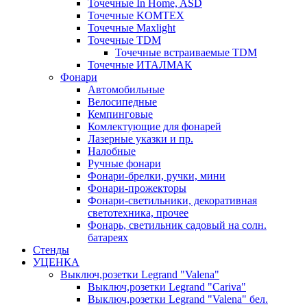
Точечные In Home, ASD
Точечные KOMTEX
Точечные Maxlight
Точечные TDM
Точечные встраиваемые TDM
Точечные ИТАЛМАК
Фонари
Автомобильные
Велосипедные
Кемпинговые
Комлектующие для фонарей
Лазерные указки и пр.
Налобные
Ручные фонари
Фонари-брелки, ручки, мини
Фонари-прожекторы
Фонари-светильники, декоративная
светотехника, прочее
Фонарь, светильник садовый на солн.
батареях
Стенды
УЦЕНКА
Выключ,розетки Legrand "Valena"
Выключ,розетки Legrand "Cariva"
Выключ,розетки Legrand "Valena" бел.