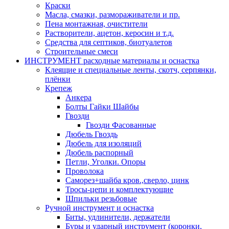
Краски
Масла, смазки, размораживатели и пр.
Пена монтажная, очистители
Растворители, ацетон, керосин и т.д.
Средства для септиков, биотуалетов
Строительные смеси
ИНСТРУМЕНТ расходные материалы и оснастка
Клеящие и специальные ленты, скотч, серпянки,
плёнки
Крепеж
Анкера
Болты Гайки Шайбы
Гвозди
Гвозди Фасованные
Дюбель Гвоздь
Дюбель для изоляций
Дюбель распорный
Петли, Уголки. Опоры
Проволока
Саморез+шайба кров.,сверло, цинк
Тросы-цепи и комплектующие
Шпильки резьбовые
Ручной инструмент и оснастка
Биты, удлинители, держатели
Буры и ударный инструмент (коронки,