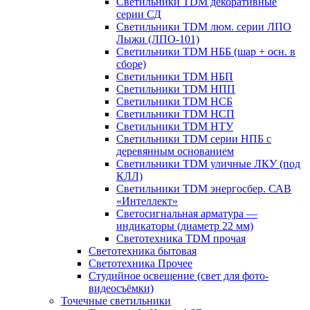
Светильники TDM декоративные
серии СД
Светильники TDM люм. серии ЛПО
Лыжи (ЛПО-101)
Светильники TDM НББ (шар + осн. в
сборе)
Светильники TDM НБП
Светильники TDM НПП
Светильники TDM НСБ
Светильники TDM НСП
Светильники TDM НТУ
Светильники TDM серии НПБ с
деревянным основанием
Светильники TDM уличные ЛКУ (под
КЛЛ)
Светильники TDM энергосбер. САВ
«Интеллект»
Светосигнальная арматура —
индикаторы (диаметр 22 мм)
Светотехника TDM прочая
Светотехника бытовая
Светотехника Прочее
Студийное освещение (свет для фото-
видеосъёмки)
Точечные светильники