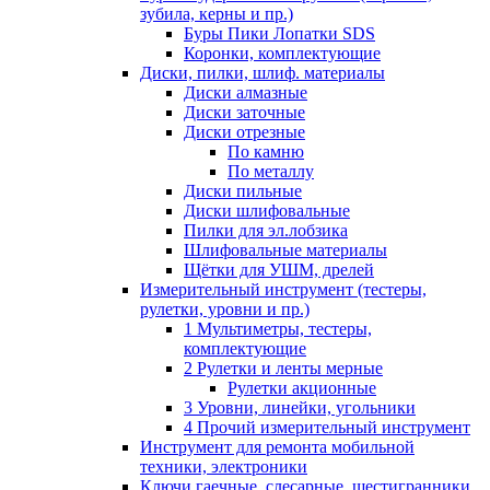
зубила, керны и пр.)
Буры Пики Лопатки SDS
Коронки, комплектующие
Диски, пилки, шлиф. материалы
Диски алмазные
Диски заточные
Диски отрезные
По камню
По металлу
Диски пильные
Диски шлифовальные
Пилки для эл.лобзика
Шлифовальные материалы
Щётки для УШМ, дрелей
Измерительный инструмент (тестеры,
рулетки, уровни и пр.)
1 Мультиметры, тестеры,
комплектующие
2 Рулетки и ленты мерные
Рулетки акционные
3 Уровни, линейки, угольники
4 Прочий измерительный инструмент
Инструмент для ремонта мобильной
техники, электроники
Ключи гаечные, слесарные, шестигранники,