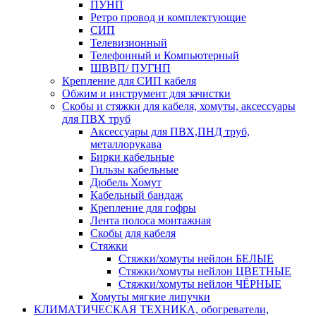
ПУНП
Ретро провод и комплектующие
СИП
Телевизионный
Телефонный и Компьютерный
ШВВП/ ПУГНП
Крепление для СИП кабеля
Обжим и инструмент для зачистки
Скобы и стяжки для кабеля, хомуты, аксессуары
для ПВХ труб
Аксессуары для ПВХ,ПНД труб,
металлорукава
Бирки кабельные
Гильзы кабельные
Дюбель Хомут
Кабельный бандаж
Крепление для гофры
Лента полоса монтажная
Скобы для кабеля
Стяжки
Стяжки/хомуты нейлон БЕЛЫЕ
Стяжки/хомуты нейлон ЦВЕТНЫЕ
Стяжки/хомуты нейлон ЧЁРНЫЕ
Хомуты мягкие липучки
КЛИМАТИЧЕСКАЯ ТЕХНИКА, обогреватели,