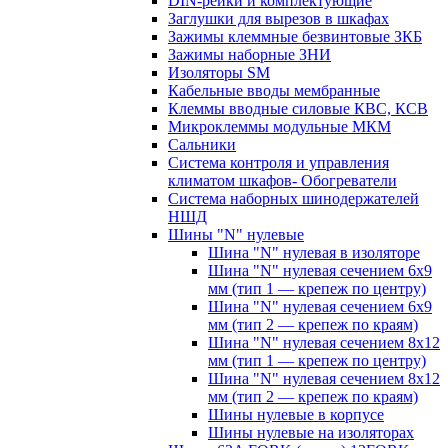
DIN-рейки и комплектующие
Заглушки для вырезов в шкафах
Зажимы клеммные безвинтовые ЗКБ
Зажимы наборные ЗНИ
Изоляторы SM
Кабельные вводы мембранные
Клеммы вводные силовые КВС, КСВ
Микроклеммы модульные МКМ
Сальники
Система контроля и управления
климатом шкафов- Обогреватели
Система наборных шинодержателей
НШД
Шины "N" нулевые
Шина "N" нулевая в изоляторе
Шина "N" нулевая сечением 6х9
мм (тип 1 — крепеж по центру)
Шина "N" нулевая сечением 6х9
мм (тип 2 — крепеж по краям)
Шина "N" нулевая сечением 8х12
мм (тип 1 — крепеж по центру)
Шина "N" нулевая сечением 8х12
мм (тип 2 — крепеж по краям)
Шины нулевые в корпусе
Шины нулевые на изоляторах