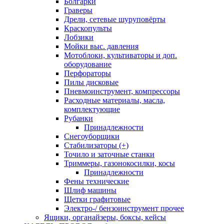
Болгарки
Граверы
Дрели, сетевые шуруповёрты
Краскопульты
Лобзики
Мойки выс. давления
Мотоблоки, культиваторы и доп.
оборудование
Перфораторы
Пилы дисковые
Пневмоинструмент, компрессоры
Расходные материалы, масла,
комплектующие
Рубанки
Принадлежности
Снегоуборщики
Стабилизаторы (+)
Точило и заточные станки
Триммеры, газонокосилки, косы
Принадлежности
Фены технические
Шлиф машины
Щетки графитовые
Электро-/ бензоинструмент прочее
Ящики, органайзеры, боксы, кейсы