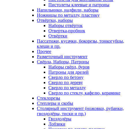
Пистолеты клеевые и патроны
Напильники, надфили, наборы
Ножницы по металлу, пластику
Отвёртки, наборы
Наборы отвёрток
Отвертка-пробник
Отвёртки
Пассатижи, кусачки, бокорезы, тонкогубцы,
клещи и пр.
Прочее
Разметочный инструмент
Свёрла, Наборы, Патроны
Наборы свёрл, буров
Патроны для дрелей
Сверло по бетону
Сверло по дереву
Сверло по металлу
Сверло по стеклу, кафелю, керамике
Стеклорезы
Степлеры и скобы
Столярный инструмент (ножовки, рубанки,
гвоздодёры, тиски и пр.)
Гвоздодёры
Лобзики