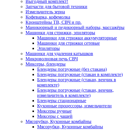
Выгодный комплект!
Запчасти для бытовой техники
Измельчитель зерна
Кофеварка, кофемолка
Кронштейны ТВ, СВЧ и пр.
Маникюрный и педикюрный наборы, массажёры
Машинки для стрижки, эпиляторы
Машинки для стрижки аккумуляторные
Машинки для стрижки сетевые
Эпиляторы
Машинки для удаления катышков
Микроволновая печь СВЧ
Миксеры, блендеры
Блендеры погружные (без стакана)
Блендеры погружные (стакан в комплекте)
Блендеры погружные (стакан, венчик в
комплекте)
Блендеры погружные (стакан, венчик,
измельчитель в комплекте)
Блендеры стационарные
Кухонные процессоры, измельчители
Миксеры ручные
Миксеры с чашей
Мясорубки, Кухонные комбайны
Мясорубки, Кухонные комбайны