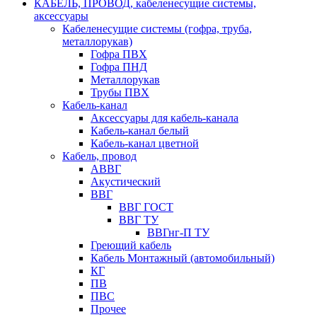
КАБЕЛЬ, ПРОВОД, кабеленесущие системы,
аксессуары
Кабеленесущие системы (гофра, труба,
металлорукав)
Гофра ПВХ
Гофра ПНД
Металлорукав
Трубы ПВХ
Кабель-канал
Аксессуары для кабель-канала
Кабель-канал белый
Кабель-канал цветной
Кабель, провод
АВВГ
Акустический
ВВГ
ВВГ ГОСТ
ВВГ ТУ
ВВГнг-П ТУ
Греющий кабель
Кабель Монтажный (автомобильный)
КГ
ПВ
ПВС
Прочее