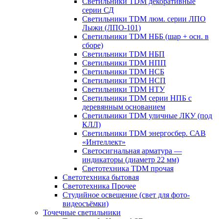
Светильники TDM декоративные
серии СД
Светильники TDM люм. серии ЛПО
Лыжи (ЛПО-101)
Светильники TDM НББ (шар + осн. в
сборе)
Светильники TDM НБП
Светильники TDM НПП
Светильники TDM НСБ
Светильники TDM НСП
Светильники TDM НТУ
Светильники TDM серии НПБ с
деревянным основанием
Светильники TDM уличные ЛКУ (под
КЛЛ)
Светильники TDM энергосбер. САВ
«Интеллект»
Светосигнальная арматура —
индикаторы (диаметр 22 мм)
Светотехника TDM прочая
Светотехника бытовая
Светотехника Прочее
Студийное освещение (свет для фото-
видеосъёмки)
Точечные светильники