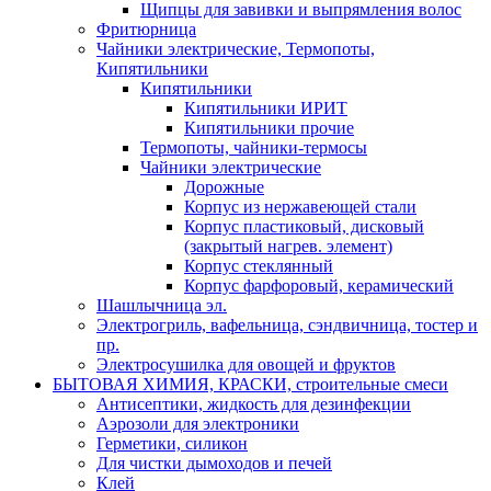
Щипцы для завивки и выпрямления волос
Фритюрница
Чайники электрические, Термопоты,
Кипятильники
Кипятильники
Кипятильники ИРИТ
Кипятильники прочие
Термопоты, чайники-термосы
Чайники электрические
Дорожные
Корпус из нержавеющей стали
Корпус пластиковый, дисковый
(закрытый нагрев. элемент)
Корпус стеклянный
Корпус фарфоровый, керамический
Шашлычница эл.
Электрогриль, вафельница, сэндвичница, тостер и
пр.
Электросушилка для овощей и фруктов
БЫТОВАЯ ХИМИЯ, КРАСКИ, строительные смеси
Антисептики, жидкость для дезинфекции
Аэрозоли для электроники
Герметики, силикон
Для чистки дымоходов и печей
Клей