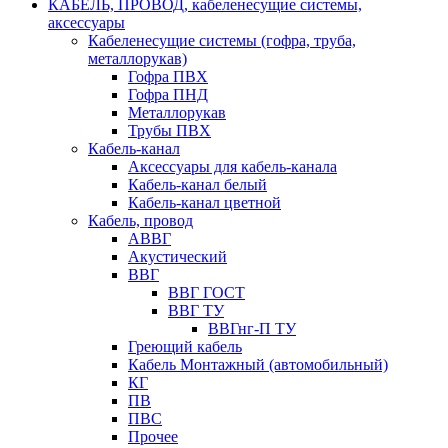
КАБЕЛЬ, ПРОВОД, кабеленесущие системы,
аксессуары
Кабеленесущие системы (гофра, труба,
металлорукав)
Гофра ПВХ
Гофра ПНД
Металлорукав
Трубы ПВХ
Кабель-канал
Аксессуары для кабель-канала
Кабель-канал белый
Кабель-канал цветной
Кабель, провод
АВВГ
Акустический
ВВГ
ВВГ ГОСТ
ВВГ ТУ
ВВГнг-П ТУ
Греющий кабель
Кабель Монтажный (автомобильный)
КГ
ПВ
ПВС
Прочее