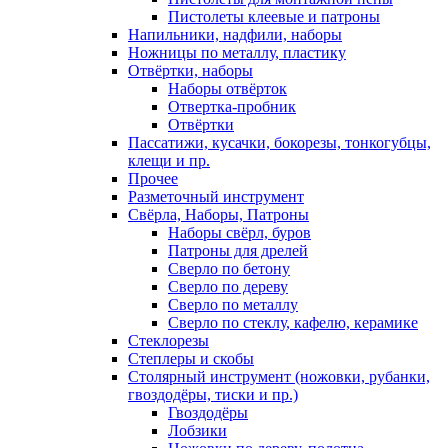
Пистолеты клеевые и патроны
Напильники, надфили, наборы
Ножницы по металлу, пластику
Отвёртки, наборы
Наборы отвёрток
Отвертка-пробник
Отвёртки
Пассатижи, кусачки, бокорезы, тонкогубцы,
клещи и пр.
Прочее
Разметочный инструмент
Свёрла, Наборы, Патроны
Наборы свёрл, буров
Патроны для дрелей
Сверло по бетону
Сверло по дереву
Сверло по металлу
Сверло по стеклу, кафелю, керамике
Стеклорезы
Степлеры и скобы
Столярный инструмент (ножовки, рубанки,
гвоздодёры, тиски и пр.)
Гвоздодёры
Лобзики