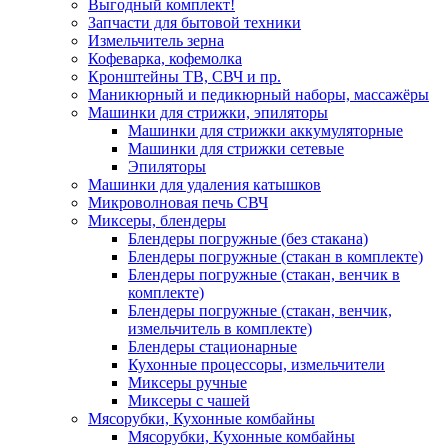
Выгодный комплект!
Запчасти для бытовой техники
Измельчитель зерна
Кофеварка, кофемолка
Кронштейны ТВ, СВЧ и пр.
Маникюрный и педикюрный наборы, массажёры
Машинки для стрижки, эпиляторы
Машинки для стрижки аккумуляторные
Машинки для стрижки сетевые
Эпиляторы
Машинки для удаления катышков
Микроволновая печь СВЧ
Миксеры, блендеры
Блендеры погружные (без стакана)
Блендеры погружные (стакан в комплекте)
Блендеры погружные (стакан, венчик в
комплекте)
Блендеры погружные (стакан, венчик,
измельчитель в комплекте)
Блендеры стационарные
Кухонные процессоры, измельчители
Миксеры ручные
Миксеры с чашей
Мясорубки, Кухонные комбайны
Мясорубки, Кухонные комбайны