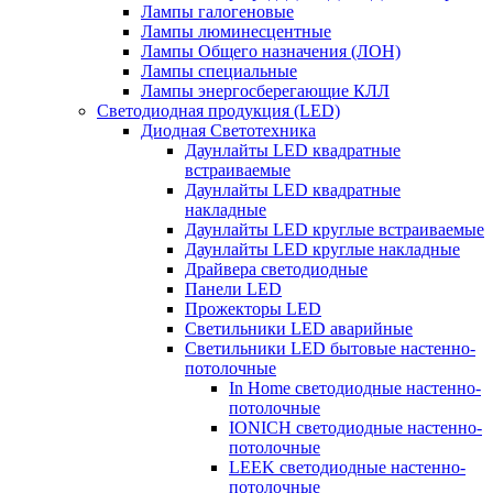
Лампы галогеновые
Лампы люминесцентные
Лампы Общего назначения (ЛОН)
Лампы специальные
Лампы энергосберегающие КЛЛ
Светодиодная продукция (LED)
Диодная Светотехника
Даунлайты LED квадратные
встраиваемые
Даунлайты LED квадратные
накладные
Даунлайты LED круглые встраиваемые
Даунлайты LED круглые накладные
Драйвера светодиодные
Панели LED
Прожекторы LED
Светильники LED аварийные
Светильники LED бытовые настенно-
потолочные
In Home светодиодные настенно-
потолочные
IONICH светодиодные настенно-
потолочные
LEEK светодиодные настенно-
потолочные