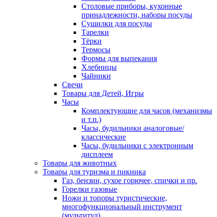
Столовые приборы, кухонные
принадлежности, наборы посуды
Сушилки для посуды
Тарелки
Тёрки
Термосы
Формы для выпекания
Хлебницы
Чайники
Свечи
Товары для Детей, Игры
Часы
Комплектующие для часов (механизмы
и т.п.)
Часы, будильники аналоговые/
классические
Часы, будильники с электронным
дисплеем
Товары для животных
Товары для туризма и пикника
Газ, бензин, сухое горючее, спички и пр.
Горелки газовые
Ножи и топоры туристические,
многофункциональный инструмент
(мультитул)