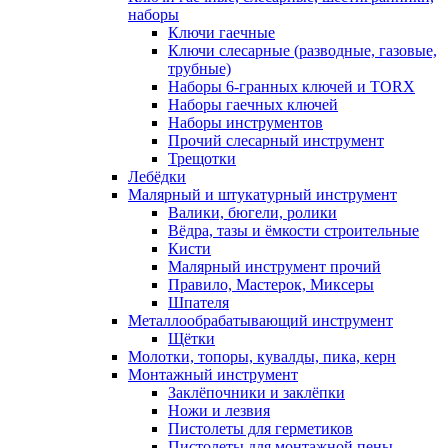
наборы
Ключи гаечные
Ключи слесарные (разводные, газовые,
трубные)
Наборы 6-гранных ключей и TORX
Наборы гаечных ключей
Наборы инструментов
Прочий слесарный инструмент
Трещотки
Лебёдки
Малярный и штукатурный инструмент
Валики, бюгели, ролики
Вёдра, тазы и ёмкости строительные
Кисти
Малярный инструмент прочий
Правило, Мастерок, Миксеры
Шпателя
Металлообрабатывающий инструмент
Щётки
Молотки, топоры, кувалды, пика, керн
Монтажный инструмент
Заклёпочники и заклёпки
Ножи и лезвия
Пистолеты для герметиков
Пистолеты для монтажной пены