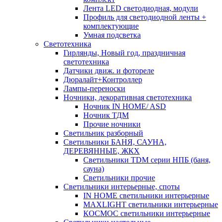
Лента LED светодиодная, модули
Профиль для светодиодной ленты +
комплектующие
Умная подсветка
Светотехника
Гирлянды, Новый год, праздничная
светотехника
Датчики движ. и фотореле
Дюралайт+Контроллер
Лампы-переноски
Ночники, декоративная светотехника
Ночник IN HOME/ ASD
Ночник ТДМ
Прочие ночники
Светильник разборный
Светильники БАНЯ, САУНА,
ДЕРЕВЯННЫЕ, ЖКХ
Светильники TDM серии НПБ (баня,
сауна)
Светильники прочие
Светильники интерьерные, споты
IN HOME светильники интерьерные
MAXLIGHT светильники интерьерные
КОСМОС светильники интерьерные