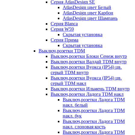
Серия AtlasDesign SE
AtlasDesign цвет Белый
AtlasDesign цвет Карбон
AtlasDesign цвет Шампань
Серия Blanca
Серия W59
Скрытая установка
Серия Прима
Скрытая установка
Выключ,розетки TDM
Выключ,розетки Блоки Сенеж внутр
Выключ,розетки Валдай TDM внутр
Выключ,розетки Вуокса (IP54) цв.
серый TDM внутр
Выключ,розетки Вуокса (IP54) цв.
серый TDM накл
Выключ,розетки Ильмень TDM внутр
Выключ,розетки Ладога TDM накл
Выключ,розетки Ладога TDM
накл. белый
Выключ,розетки Ладога TDM
накл. бук
Выключ,розетки Ладога TDM
накл. слоновая кость
Выключ,розетки Ладога TDM