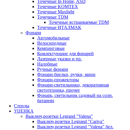
Точечные In Home, ASD
Точечные KOMTEX
Точечные Maxlight
Точечные TDM
Точечные встраиваемые TDM
Точечные ИТАЛМАК
Фонари
Автомобильные
Велосипедные
Кемпинговые
Комлектующие для фонарей
Лазерные указки и пр.
Налобные
Ручные фонари
Фонари-брелки, ручки, мини
Фонари-прожекторы
Фонари-светильники, декоративная
светотехника, прочее
Фонарь, светильник садовый на солн.
батареях
Стенды
УЦЕНКА
Выключ,розетки Legrand "Valena"
Выключ,розетки Legrand "Cariva"
Выключ,розетки Legrand "Valena" бел.