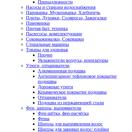
Принадлежности
Насосы и станции водоснабжения
Пароварка, Мультиварка, Хлебопечь
Плиты, Духовки, Солярогаз, Зажигалки
Приемники
Прочая быт. техника
Пылесосы, комплектующие
Соковыжималки, Соковарки
Стиральные машины
Товары для здоровья
Прочее
Увлажнители воздуха, ионизаторы
Утюги, отпариватели
Алюминиевая подошва
Антипригарное/ тефлоновое покрытие
подошвы
Дорожные утюги
Керамическое покрытие подошвы
Отпариватели
Подошва из нержавеющей стали
Фен, щипцы, выпрямители
Фен-щётка, фен-расчёска
Фены
Щипцы для выпрямления волос
Щипцы для завивки волос/ плойки