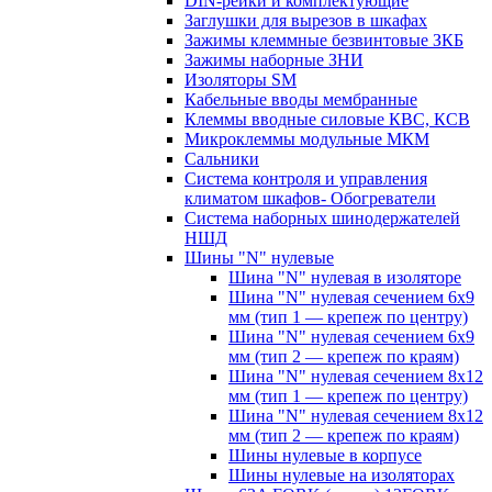
DIN-рейки и комплектующие
Заглушки для вырезов в шкафах
Зажимы клеммные безвинтовые ЗКБ
Зажимы наборные ЗНИ
Изоляторы SM
Кабельные вводы мембранные
Клеммы вводные силовые КВС, КСВ
Микроклеммы модульные МКМ
Сальники
Система контроля и управления
климатом шкафов- Обогреватели
Система наборных шинодержателей
НШД
Шины "N" нулевые
Шина "N" нулевая в изоляторе
Шина "N" нулевая сечением 6х9
мм (тип 1 — крепеж по центру)
Шина "N" нулевая сечением 6х9
мм (тип 2 — крепеж по краям)
Шина "N" нулевая сечением 8х12
мм (тип 1 — крепеж по центру)
Шина "N" нулевая сечением 8х12
мм (тип 2 — крепеж по краям)
Шины нулевые в корпусе
Шины нулевые на изоляторах