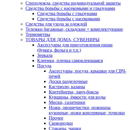
Спецодежда, средства индивидуальной защиты
Средства борьбы с насекомыми и грызунами
Средства борьбы с грызунами
Средства борьбы с насекомыми
Средства для ухода за одеждой
Тележки багажные, складские + комплектующие
Термометры
ТОВАРЫ ДЛЯ ДОМА, СУВЕНИРЫ
Аксессуары для приготовления пищи
(бумага, фольга и т.п.)
Зеркала
Клеенки, пленка самоклеющаяся
Посуда
Аксессуары, посуда, крышки для СВЧ-
печей
Доски разделочные
Кастрюли, казаны
Контейнеры, ланч-боксы
Кувшины, ёмкости для воды
Миски, салатники
Ножи, овощечистки, ножницы
кухонные, ножи консервные, точилки
Прочее
Сковородки
Стаканы, чашки