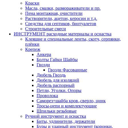
Краски
Масла, смазки, размораживатели и пр.
Пена монтажная, очистители
Растворители, ацетон, керосин и т.д.
Средства для септиков, биотуалетов
Строительные смеси
ИНСТРУМЕНТ расходные материалы и оснастка
Клеящие и специальные ленты, скотч, серпянки,
плёнки
Крепеж
Анкера
Болты Гайки Шайбы
Гвозди
Гвозди Фасованные
Дюбель Гвоздь
Дюбель для изоляций
Дюбель распорный
Петли, Уголки. Опоры
Проволока
Саморез+шайба кров.,сверло, цинк
Тросы-цепи и комплектующие
Шпильки резьбовые
Ручной инструмент и оснастка
Биты, удлинители, держатели
Буры и ударный инструмент (коронки,