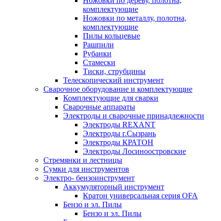
Ножовки по дереву, полотна,
комплектующие
Ножовки по металлу, полотна,
комплектующие
Пилы кольцевые
Рашпили
Рубанки
Стамески
Тиски, струбцины
Телескопический инструмент
Сварочное оборудование и комплектующие
Комплектующие для сварки
Сварочные аппараты
Электроды и сварочные принадлежности
Электроды REXANT
Электроды г.Сызрань
Электроды КРАТОН
Электроды Лосиноостровские
Стремянки и лестницы
Сумки для инструментов
Электро- бензоинструмент
Аккумуляторный инструмент
Кратон универсальная серия OFA
Бензо и эл. Пилы
Бензо и эл. Пилы