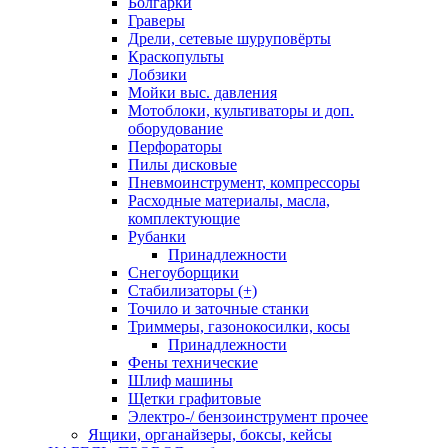
Болгарки
Граверы
Дрели, сетевые шуруповёрты
Краскопульты
Лобзики
Мойки выс. давления
Мотоблоки, культиваторы и доп.
оборудование
Перфораторы
Пилы дисковые
Пневмоинструмент, компрессоры
Расходные материалы, масла,
комплектующие
Рубанки
Принадлежности
Снегоуборщики
Стабилизаторы (+)
Точило и заточные станки
Триммеры, газонокосилки, косы
Принадлежности
Фены технические
Шлиф машины
Щетки графитовые
Электро-/ бензоинструмент прочее
Ящики, органайзеры, боксы, кейсы