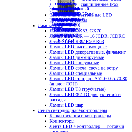
ДСП пылевлагозащищенные IP6х
(аналог ЛСП)
Светильники настольные LED
Трековые системы
Лампы LED
Лампы LED GX53, GX70
Лампы LED MR — 16 JCDR, JCDRC
Лампы LED R39/ R50/ R63
Лампы LED высокомощные
Лампы LED декоративные, филамент
Лампы LED диммируемые
Лампы LED капсульные
Лампы LED свеча, свеча на ветру
Лампы LED специальные
Лампы LED стандарт А55-60-65-70-80
(аналог ЛОН)
Лампы LED Т8 (трубчатые)
Лампы LED ФИТО для растений и
рассады
Лампы LED шар
Лента светодиодная+контроллеры
Блоки питания и контроллеры
Коннекторы
Лента LED + контроллер — готовый
комплект