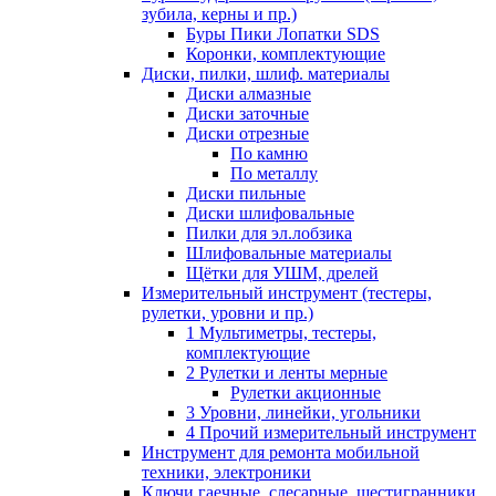
зубила, керны и пр.)
Буры Пики Лопатки SDS
Коронки, комплектующие
Диски, пилки, шлиф. материалы
Диски алмазные
Диски заточные
Диски отрезные
По камню
По металлу
Диски пильные
Диски шлифовальные
Пилки для эл.лобзика
Шлифовальные материалы
Щётки для УШМ, дрелей
Измерительный инструмент (тестеры,
рулетки, уровни и пр.)
1 Мультиметры, тестеры,
комплектующие
2 Рулетки и ленты мерные
Рулетки акционные
3 Уровни, линейки, угольники
4 Прочий измерительный инструмент
Инструмент для ремонта мобильной
техники, электроники
Ключи гаечные, слесарные, шестигранники,