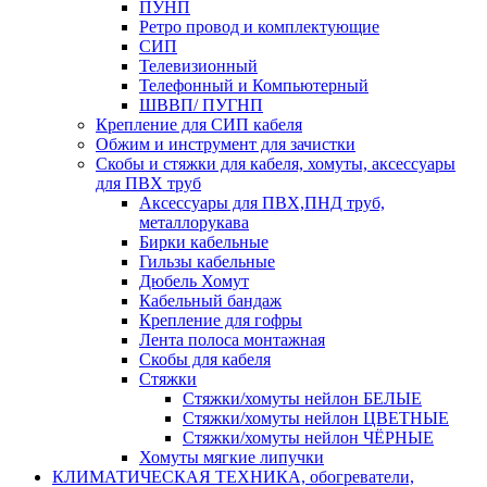
ПУНП
Ретро провод и комплектующие
СИП
Телевизионный
Телефонный и Компьютерный
ШВВП/ ПУГНП
Крепление для СИП кабеля
Обжим и инструмент для зачистки
Скобы и стяжки для кабеля, хомуты, аксессуары
для ПВХ труб
Аксессуары для ПВХ,ПНД труб,
металлорукава
Бирки кабельные
Гильзы кабельные
Дюбель Хомут
Кабельный бандаж
Крепление для гофры
Лента полоса монтажная
Скобы для кабеля
Стяжки
Стяжки/хомуты нейлон БЕЛЫЕ
Стяжки/хомуты нейлон ЦВЕТНЫЕ
Стяжки/хомуты нейлон ЧЁРНЫЕ
Хомуты мягкие липучки
КЛИМАТИЧЕСКАЯ ТЕХНИКА, обогреватели,