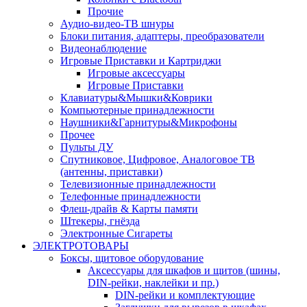
Прочие
Аудио-видео-ТВ шнуры
Блоки питания, адаптеры, преобразователи
Видеонаблюдение
Игровые Приставки и Картриджи
Игровые аксессуары
Игровые Приставки
Клавиатуры&Мышки&Коврики
Компьютерные принадлежности
Наушники&Гарнитуры&Микрофоны
Прочее
Пульты ДУ
Спутниковое, Цифровое, Аналоговое ТВ
(антенны, приставки)
Телевизионные принадлежности
Телефонные принадлежности
Флеш-драйв & Карты памяти
Штекеры, гнёзда
Электронные Сигареты
ЭЛЕКТРОТОВАРЫ
Боксы, щитовое оборудование
Аксессуары для шкафов и щитов (шины,
DIN-рейки, наклейки и пр.)
DIN-рейки и комплектующие