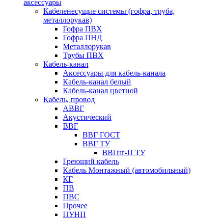
аксессуары
Кабеленесущие системы (гофра, труба,
металлорукав)
Гофра ПВХ
Гофра ПНД
Металлорукав
Трубы ПВХ
Кабель-канал
Аксессуары для кабель-канала
Кабель-канал белый
Кабель-канал цветной
Кабель, провод
АВВГ
Акустический
ВВГ
ВВГ ГОСТ
ВВГ ТУ
ВВГнг-П ТУ
Греющий кабель
Кабель Монтажный (автомобильный)
КГ
ПВ
ПВС
Прочее
ПУНП