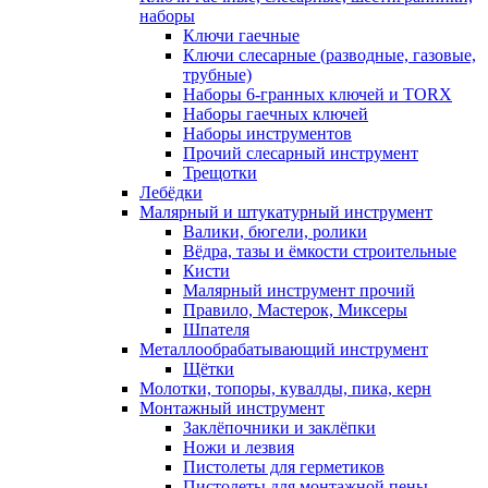
наборы
Ключи гаечные
Ключи слесарные (разводные, газовые,
трубные)
Наборы 6-гранных ключей и TORX
Наборы гаечных ключей
Наборы инструментов
Прочий слесарный инструмент
Трещотки
Лебёдки
Малярный и штукатурный инструмент
Валики, бюгели, ролики
Вёдра, тазы и ёмкости строительные
Кисти
Малярный инструмент прочий
Правило, Мастерок, Миксеры
Шпателя
Металлообрабатывающий инструмент
Щётки
Молотки, топоры, кувалды, пика, керн
Монтажный инструмент
Заклёпочники и заклёпки
Ножи и лезвия
Пистолеты для герметиков
Пистолеты для монтажной пены