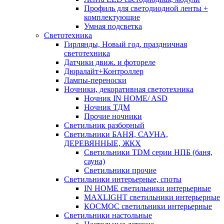
Профиль для светодиодной ленты +
комплектующие
Умная подсветка
Светотехника
Гирлянды, Новый год, праздничная
светотехника
Датчики движ. и фотореле
Дюралайт+Контроллер
Лампы-переноски
Ночники, декоративная светотехника
Ночник IN HOME/ ASD
Ночник ТДМ
Прочие ночники
Светильник разборный
Светильники БАНЯ, САУНА,
ДЕРЕВЯННЫЕ, ЖКХ
Светильники TDM серии НПБ (баня,
сауна)
Светильники прочие
Светильники интерьерные, споты
IN HOME светильники интерьерные
MAXLIGHT светильники интерьерные
КОСМОС светильники интерьерные
Светильники настольные