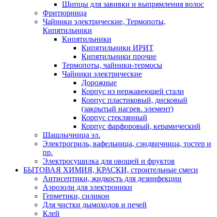
Щипцы для завивки и выпрямления волос
Фритюрница
Чайники электрические, Термопоты,
Кипятильники
Кипятильники
Кипятильники ИРИТ
Кипятильники прочие
Термопоты, чайники-термосы
Чайники электрические
Дорожные
Корпус из нержавеющей стали
Корпус пластиковый, дисковый
(закрытый нагрев. элемент)
Корпус стеклянный
Корпус фарфоровый, керамический
Шашлычница эл.
Электрогриль, вафельница, сэндвичница, тостер и
пр.
Электросушилка для овощей и фруктов
БЫТОВАЯ ХИМИЯ, КРАСКИ, строительные смеси
Антисептики, жидкость для дезинфекции
Аэрозоли для электроники
Герметики, силикон
Для чистки дымоходов и печей
Клей