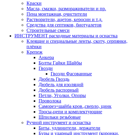
Краски
Масла, смазки, размораживатели и пр.
Пена монтажная, очистители
Растворители, ацетон, керосин и т.д.
Средства для септиков, биотуалетов
Строительные смеси
ИНСТРУМЕНТ расходные материалы и оснастка
Клеящие и специальные ленты, скотч, серпянки,
плёнки
Крепеж
Анкера
Болты Гайки Шайбы
Гвозди
Гвозди Фасованные
Дюбель Гвоздь
Дюбель для изоляций
Дюбель распорный
Петли, Уголки. Опоры
Проволока
Саморез+шайба кров.,сверло, цинк
Тросы-цепи и комплектующие
Шпильки резьбовые
Ручной инструмент и оснастка
Биты, удлинители, держатели
Буры и ударный инструмент (коронки,