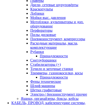
Граверы
Дрели, сетевые шуруповёрты
Краскопульты
Лобзики
Мойки выс. давления
Мотоблоки, культиваторы и доп.
оборудование
Перфораторы
Пилы дисковые
Пневмоинструмент, компрессоры
Расходные материалы, масла,
комплектующие
Рубанки
Принадлежности
Снегоуборщики
Стабилизаторы (+)
Точило и заточные станки
Триммеры, газонокосилки, косы
Принадлежности
Фены технические
Шлиф машины
Щетки графитовые
Электро-/ бензоинструмент прочее
Ящики, органайзеры, боксы, кейсы
КАБЕЛЬ, ПРОВОД, кабеленесущие системы,