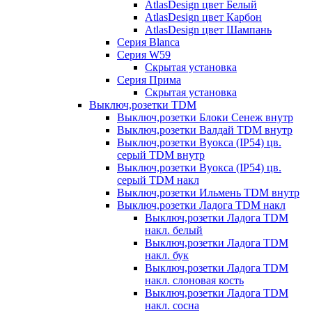
AtlasDesign цвет Белый
AtlasDesign цвет Карбон
AtlasDesign цвет Шампань
Серия Blanca
Серия W59
Скрытая установка
Серия Прима
Скрытая установка
Выключ,розетки TDM
Выключ,розетки Блоки Сенеж внутр
Выключ,розетки Валдай TDM внутр
Выключ,розетки Вуокса (IP54) цв.
серый TDM внутр
Выключ,розетки Вуокса (IP54) цв.
серый TDM накл
Выключ,розетки Ильмень TDM внутр
Выключ,розетки Ладога TDM накл
Выключ,розетки Ладога TDM
накл. белый
Выключ,розетки Ладога TDM
накл. бук
Выключ,розетки Ладога TDM
накл. слоновая кость
Выключ,розетки Ладога TDM
накл. сосна