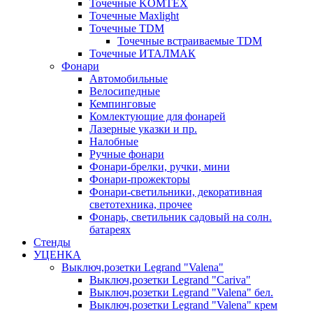
Точечные KOMTEX
Точечные Maxlight
Точечные TDM
Точечные встраиваемые TDM
Точечные ИТАЛМАК
Фонари
Автомобильные
Велосипедные
Кемпинговые
Комлектующие для фонарей
Лазерные указки и пр.
Налобные
Ручные фонари
Фонари-брелки, ручки, мини
Фонари-прожекторы
Фонари-светильники, декоративная
светотехника, прочее
Фонарь, светильник садовый на солн.
батареях
Стенды
УЦЕНКА
Выключ,розетки Legrand "Valena"
Выключ,розетки Legrand "Cariva"
Выключ,розетки Legrand "Valena" бел.
Выключ,розетки Legrand "Valena" крем