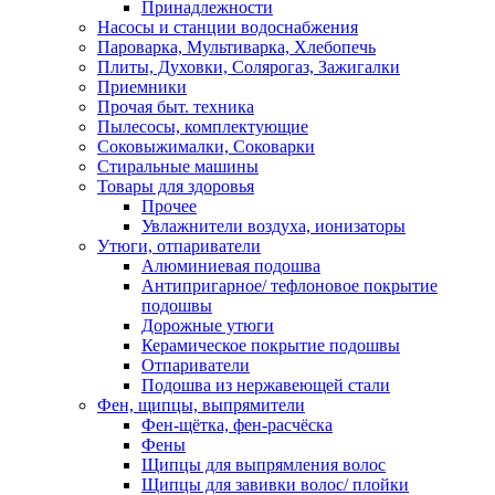
Принадлежности
Насосы и станции водоснабжения
Пароварка, Мультиварка, Хлебопечь
Плиты, Духовки, Солярогаз, Зажигалки
Приемники
Прочая быт. техника
Пылесосы, комплектующие
Соковыжималки, Соковарки
Стиральные машины
Товары для здоровья
Прочее
Увлажнители воздуха, ионизаторы
Утюги, отпариватели
Алюминиевая подошва
Антипригарное/ тефлоновое покрытие
подошвы
Дорожные утюги
Керамическое покрытие подошвы
Отпариватели
Подошва из нержавеющей стали
Фен, щипцы, выпрямители
Фен-щётка, фен-расчёска
Фены
Щипцы для выпрямления волос
Щипцы для завивки волос/ плойки