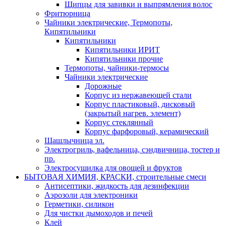
Щипцы для завивки и выпрямления волос
Фритюрница
Чайники электрические, Термопоты,
Кипятильники
Кипятильники
Кипятильники ИРИТ
Кипятильники прочие
Термопоты, чайники-термосы
Чайники электрические
Дорожные
Корпус из нержавеющей стали
Корпус пластиковый, дисковый
(закрытый нагрев. элемент)
Корпус стеклянный
Корпус фарфоровый, керамический
Шашлычница эл.
Электрогриль, вафельница, сэндвичница, тостер и
пр.
Электросушилка для овощей и фруктов
БЫТОВАЯ ХИМИЯ, КРАСКИ, строительные смеси
Антисептики, жидкость для дезинфекции
Аэрозоли для электроники
Герметики, силикон
Для чистки дымоходов и печей
Клей