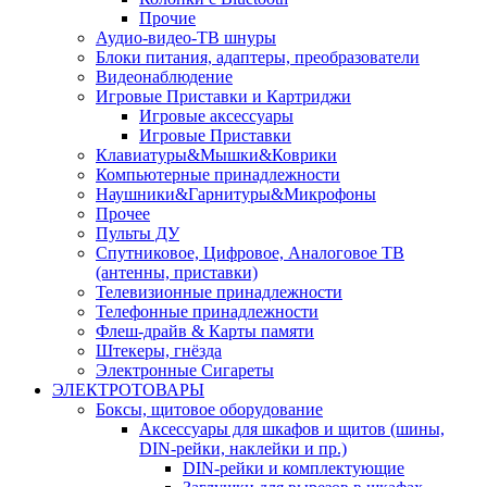
Прочие
Аудио-видео-ТВ шнуры
Блоки питания, адаптеры, преобразователи
Видеонаблюдение
Игровые Приставки и Картриджи
Игровые аксессуары
Игровые Приставки
Клавиатуры&Мышки&Коврики
Компьютерные принадлежности
Наушники&Гарнитуры&Микрофоны
Прочее
Пульты ДУ
Спутниковое, Цифровое, Аналоговое ТВ
(антенны, приставки)
Телевизионные принадлежности
Телефонные принадлежности
Флеш-драйв & Карты памяти
Штекеры, гнёзда
Электронные Сигареты
ЭЛЕКТРОТОВАРЫ
Боксы, щитовое оборудование
Аксессуары для шкафов и щитов (шины,
DIN-рейки, наклейки и пр.)
DIN-рейки и комплектующие