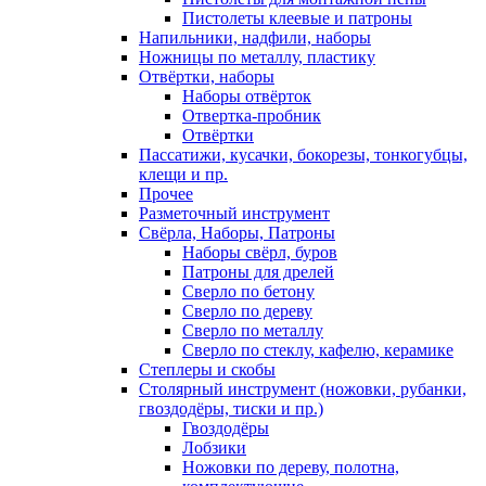
Пистолеты клеевые и патроны
Напильники, надфили, наборы
Ножницы по металлу, пластику
Отвёртки, наборы
Наборы отвёрток
Отвертка-пробник
Отвёртки
Пассатижи, кусачки, бокорезы, тонкогубцы,
клещи и пр.
Прочее
Разметочный инструмент
Свёрла, Наборы, Патроны
Наборы свёрл, буров
Патроны для дрелей
Сверло по бетону
Сверло по дереву
Сверло по металлу
Сверло по стеклу, кафелю, керамике
Степлеры и скобы
Столярный инструмент (ножовки, рубанки,
гвоздодёры, тиски и пр.)
Гвоздодёры
Лобзики
Ножовки по дереву, полотна,