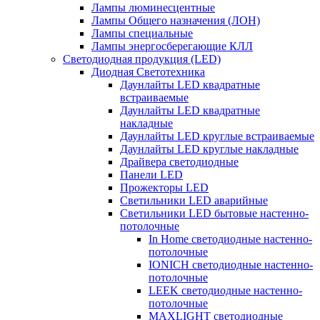
Лампы люминесцентные
Лампы Общего назначения (ЛОН)
Лампы специальные
Лампы энергосберегающие КЛЛ
Светодиодная продукция (LED)
Диодная Светотехника
Даунлайты LED квадратные
встраиваемые
Даунлайты LED квадратные
накладные
Даунлайты LED круглые встраиваемые
Даунлайты LED круглые накладные
Драйвера светодиодные
Панели LED
Прожекторы LED
Светильники LED аварийные
Светильники LED бытовые настенно-
потолочные
In Home светодиодные настенно-
потолочные
IONICH светодиодные настенно-
потолочные
LEEK светодиодные настенно-
потолочные
MAXLIGHT светодиодные