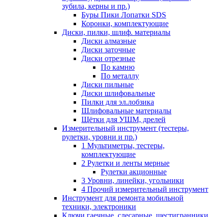
зубила, керны и пр.)
Буры Пики Лопатки SDS
Коронки, комплектующие
Диски, пилки, шлиф. материалы
Диски алмазные
Диски заточные
Диски отрезные
По камню
По металлу
Диски пильные
Диски шлифовальные
Пилки для эл.лобзика
Шлифовальные материалы
Щётки для УШМ, дрелей
Измерительный инструмент (тестеры,
рулетки, уровни и пр.)
1 Мультиметры, тестеры,
комплектующие
2 Рулетки и ленты мерные
Рулетки акционные
3 Уровни, линейки, угольники
4 Прочий измерительный инструмент
Инструмент для ремонта мобильной
техники, электроники
Ключи гаечные, слесарные, шестигранники,