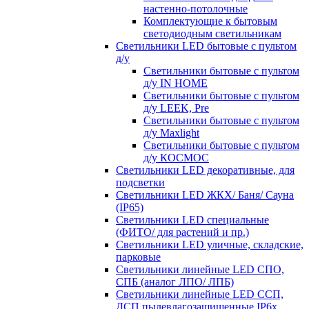
настенно-потолочные
Комплектующие к бытовым
светодиодным светильникам
Светильники LED бытовые с пультом
д/у
Светильники бытовые с пультом
д/у IN HOME
Светильники бытовые с пультом
д/у LEEK, Pre
Светильники бытовые с пультом
д/у Maxlight
Светильники бытовые с пультом
д/у КОСМОС
Светильники LED декоративные, для
подсветки
Светильники LED ЖКХ/ Баня/ Сауна
(IP65)
Светильники LED специальные
(ФИТО/ для растений и пр.)
Светильники LED уличные, складские,
парковые
Светильники линейные LED СПО,
СПБ (аналог ЛПО/ ЛПБ)
Светильники линейные LED ССП,
ДСП пылевлагозащищенные IP6х