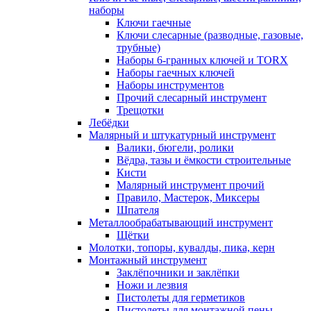
наборы
Ключи гаечные
Ключи слесарные (разводные, газовые,
трубные)
Наборы 6-гранных ключей и TORX
Наборы гаечных ключей
Наборы инструментов
Прочий слесарный инструмент
Трещотки
Лебёдки
Малярный и штукатурный инструмент
Валики, бюгели, ролики
Вёдра, тазы и ёмкости строительные
Кисти
Малярный инструмент прочий
Правило, Мастерок, Миксеры
Шпателя
Металлообрабатывающий инструмент
Щётки
Молотки, топоры, кувалды, пика, керн
Монтажный инструмент
Заклёпочники и заклёпки
Ножи и лезвия
Пистолеты для герметиков
Пистолеты для монтажной пены