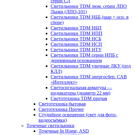
серии СД
Светильники TDM люм. серии ЛПО
Лыжи (ЛПО-101)
Светильники TDM НББ (шар + осн. в
сборе)
Светильники TDM НБП
Светильники TDM НПП
Светильники TDM НСБ
Светильники TDM НСП
Светильники TDM НТУ
Светильники TDM серии НПБ с
деревянным основанием
Светильники TDM уличные ЛКУ (под
КЛЛ)
Светильники TDM энергосбер. САВ
«Интеллект»
Светосигнальная арматура —
индикаторы (диаметр 22 мм)
Светотехника TDM прочая
Светотехника бытовая
Светотехника Прочее
Студийное освещение (свет для фото-
видеосъёмки)
Точечные светильники
Точечные In Home, ASD