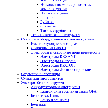
комплектующие
Ножовки по металлу, полотна,
комплектующие
Пилы кольцевые
Рашпили
Рубанки
Стамески
Тиски, струбцины
Телескопический инструмент
Сварочное оборудование и комплектующие
Комплектующие для сварки
Сварочные аппараты
Электроды и сварочные принадлежности
Электроды REXANT
Электроды г.Сызрань
Электроды КРАТОН
Электроды Лосиноостровские
Стремянки и лестницы
Сумки для инструментов
Электро- бензоинструмент
Аккумуляторный инструмент
Кратон универсальная серия OFA
Бензо и эл. Пилы
Бензо и эл. Пилы
Болгарки