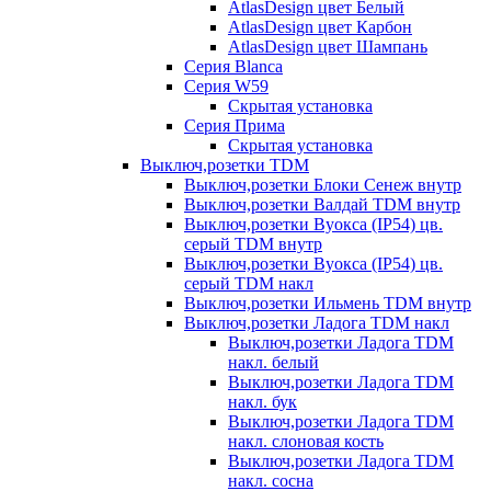
AtlasDesign цвет Белый
AtlasDesign цвет Карбон
AtlasDesign цвет Шампань
Серия Blanca
Серия W59
Скрытая установка
Серия Прима
Скрытая установка
Выключ,розетки TDM
Выключ,розетки Блоки Сенеж внутр
Выключ,розетки Валдай TDM внутр
Выключ,розетки Вуокса (IP54) цв.
серый TDM внутр
Выключ,розетки Вуокса (IP54) цв.
серый TDM накл
Выключ,розетки Ильмень TDM внутр
Выключ,розетки Ладога TDM накл
Выключ,розетки Ладога TDM
накл. белый
Выключ,розетки Ладога TDM
накл. бук
Выключ,розетки Ладога TDM
накл. слоновая кость
Выключ,розетки Ладога TDM
накл. сосна