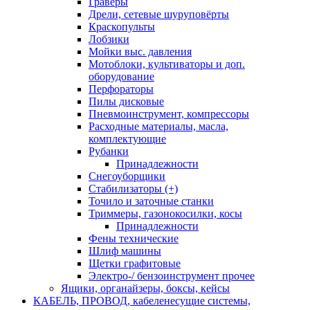
Граверы
Дрели, сетевые шуруповёрты
Краскопульты
Лобзики
Мойки выс. давления
Мотоблоки, культиваторы и доп.
оборудование
Перфораторы
Пилы дисковые
Пневмоинструмент, компрессоры
Расходные материалы, масла,
комплектующие
Рубанки
Принадлежности
Снегоуборщики
Стабилизаторы (+)
Точило и заточные станки
Триммеры, газонокосилки, косы
Принадлежности
Фены технические
Шлиф машины
Щетки графитовые
Электро-/ бензоинструмент прочее
Ящики, органайзеры, боксы, кейсы
КАБЕЛЬ, ПРОВОД, кабеленесущие системы,