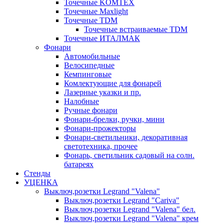
Точечные KOMTEX
Точечные Maxlight
Точечные TDM
Точечные встраиваемые TDM
Точечные ИТАЛМАК
Фонари
Автомобильные
Велосипедные
Кемпинговые
Комлектующие для фонарей
Лазерные указки и пр.
Налобные
Ручные фонари
Фонари-брелки, ручки, мини
Фонари-прожекторы
Фонари-светильники, декоративная
светотехника, прочее
Фонарь, светильник садовый на солн.
батареях
Стенды
УЦЕНКА
Выключ,розетки Legrand "Valena"
Выключ,розетки Legrand "Cariva"
Выключ,розетки Legrand "Valena" бел.
Выключ,розетки Legrand "Valena" крем