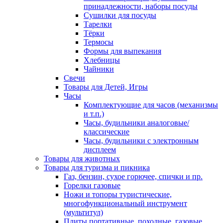
принадлежности, наборы посуды
Сушилки для посуды
Тарелки
Тёрки
Термосы
Формы для выпекания
Хлебницы
Чайники
Свечи
Товары для Детей, Игры
Часы
Комплектующие для часов (механизмы
и т.п.)
Часы, будильники аналоговые/
классические
Часы, будильники с электронным
дисплеем
Товары для животных
Товары для туризма и пикника
Газ, бензин, сухое горючее, спички и пр.
Горелки газовые
Ножи и топоры туристические,
многофункциональный инструмент
(мультитул)
Плиты портативные, походные, газовые