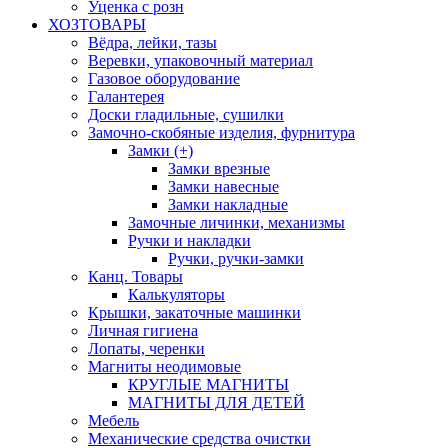
Уценка с розн
ХОЗТОВАРЫ
Вёдра, лейки, тазы
Веревки, упаковочный материал
Газовое оборудование
Галантерея
Доски гладильные, сушилки
Замочно-скобяные изделия, фурнитура
Замки (+)
Замки врезные
Замки навесные
Замки накладные
Замочные личинки, механизмы
Ручки и накладки
Ручки, ручки-замки
Канц. Товары
Калькуляторы
Крышки, закаточные машинки
Личная гигиена
Лопаты, черенки
Магниты неодимовые
КРУГЛЫЕ МАГНИТЫ
МАГНИТЫ ДЛЯ ДЕТЕЙ
Мебель
Механические средства очистки