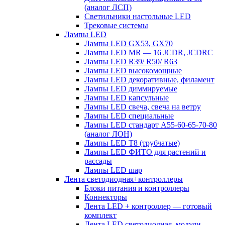
(аналог ЛСП)
Светильники настольные LED
Трековые системы
Лампы LED
Лампы LED GX53, GX70
Лампы LED MR — 16 JCDR, JCDRC
Лампы LED R39/ R50/ R63
Лампы LED высокомощные
Лампы LED декоративные, филамент
Лампы LED диммируемые
Лампы LED капсульные
Лампы LED свеча, свеча на ветру
Лампы LED специальные
Лампы LED стандарт А55-60-65-70-80
(аналог ЛОН)
Лампы LED Т8 (трубчатые)
Лампы LED ФИТО для растений и
рассады
Лампы LED шар
Лента светодиодная+контроллеры
Блоки питания и контроллеры
Коннекторы
Лента LED + контроллер — готовый
комплект
Лента LED светодиодная, модули