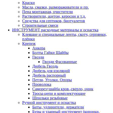
Краски
Масла, смазки, размораживатели и пр.
Пена монтажная, очистители
Растворители, ацетон, керосин и т.д.
Средства для септиков, биотуалетов
Строительные смеси
ИНСТРУМЕНТ расходные материалы и оснастка
Клеящие и специальные ленты, скотч, серпянки,
плёнки
Крепеж
Анкера
Болты Гайки Шайбы
Гвозди
Гвозди Фасованные
Дюбель Гвоздь
Дюбель для изоляций
Дюбель распорный
Петли, Уголки. Опоры
Проволока
Саморез+шайба кров.,сверло, цинк
Тросы-цепи и комплектующие
Шпильки резьбовые
Ручной инструмент и оснастка
Биты, удлинители, держатели
Буры и ударный инструмент (коронки,