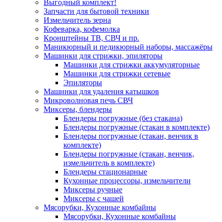
Выгодный комплект!
Запчасти для бытовой техники
Измельчитель зерна
Кофеварка, кофемолка
Кронштейны ТВ, СВЧ и пр.
Маникюрный и педикюрный наборы, массажёры
Машинки для стрижки, эпиляторы
Машинки для стрижки аккумуляторные
Машинки для стрижки сетевые
Эпиляторы
Машинки для удаления катышков
Микроволновая печь СВЧ
Миксеры, блендеры
Блендеры погружные (без стакана)
Блендеры погружные (стакан в комплекте)
Блендеры погружные (стакан, венчик в
комплекте)
Блендеры погружные (стакан, венчик,
измельчитель в комплекте)
Блендеры стационарные
Кухонные процессоры, измельчители
Миксеры ручные
Миксеры с чашей
Мясорубки, Кухонные комбайны
Мясорубки, Кухонные комбайны