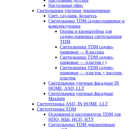
Настольные детские
Настольные офис
Светильники уличные декоративные
Свет. сад-парк. Беларусь
Светильники TDM садово-парковые и
комплектующие
Опоры и кронштейны для
садово-парковых светильников
TDM
Светильники TDM садово-
парковые — Классика
Светильники TDM садово-
парковые — пластик ( )
Светильники TDM садово-
парковые — пластик + рассеив.
пластик
Светильники уличные фасадные IN
HOME, ASD, LLT
Светильники уличные фасадные
Maxlight
Светотехника ASD, IN HOME, LLT
Светотехника TDM
Основания и рассеиватели TDM для
НПО, НББ, НСП, НТУ
Светильники TDM декоративные