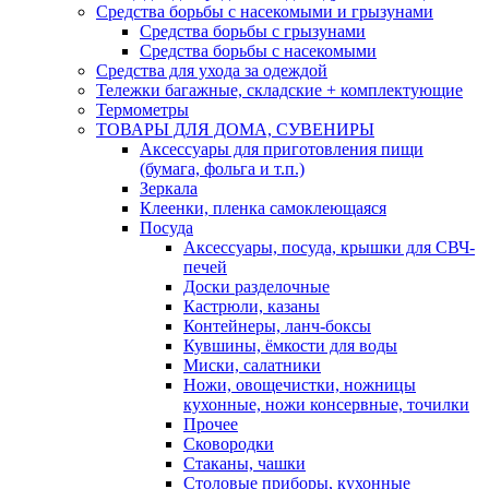
Средства борьбы с насекомыми и грызунами
Средства борьбы с грызунами
Средства борьбы с насекомыми
Средства для ухода за одеждой
Тележки багажные, складские + комплектующие
Термометры
ТОВАРЫ ДЛЯ ДОМА, СУВЕНИРЫ
Аксессуары для приготовления пищи
(бумага, фольга и т.п.)
Зеркала
Клеенки, пленка самоклеющаяся
Посуда
Аксессуары, посуда, крышки для СВЧ-
печей
Доски разделочные
Кастрюли, казаны
Контейнеры, ланч-боксы
Кувшины, ёмкости для воды
Миски, салатники
Ножи, овощечистки, ножницы
кухонные, ножи консервные, точилки
Прочее
Сковородки
Стаканы, чашки
Столовые приборы, кухонные