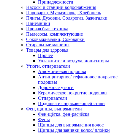
Принадлежности
Насосы и станции водоснабжения
Пароварка, Мультиварка, Хлебопечь
Плиты, Духовки, Солярогаз, Зажигалки
Приемники
Прочая быт. техника
Пылесосы, комплектующие
Соковыжималки, Соковарки
Стиральные машины
Товары для здоровья
Прочее
Увлажнители воздуха, ионизаторы
Утюги, отпариватели
Алюминиевая подошва
Антипригарное/ тефлоновое покрытие
подошвы
Дорожные утюги
Керамическое покрытие подошвы
Отпариватели
Подошва из нержавеющей стали
Фен, щипцы, выпрямители
Фен-щётка, фен-расчёска
Фены
Щипцы для выпрямления волос
Щипцы для завивки волос/ плойки