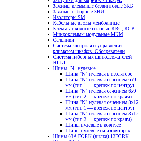
Заглушки для вырезов в шкафах
Зажимы клеммные безвинтовые ЗКБ
Зажимы наборные ЗНИ
Изоляторы SM
Кабельные вводы мембранные
Клеммы вводные силовые КВС, КСВ
Микроклеммы модульные МКМ
Сальники
Система контроля и управления
климатом шкафов- Обогреватели
Система наборных шинодержателей
НШД
Шины "N" нулевые
Шина "N" нулевая в изоляторе
Шина "N" нулевая сечением 6х9
мм (тип 1 — крепеж по центру)
Шина "N" нулевая сечением 6х9
мм (тип 2 — крепеж по краям)
Шина "N" нулевая сечением 8х12
мм (тип 1 — крепеж по центру)
Шина "N" нулевая сечением 8х12
мм (тип 2 — крепеж по краям)
Шины нулевые в корпусе
Шины нулевые на изоляторах
Шины 63A FORK (вилка) 12FORK