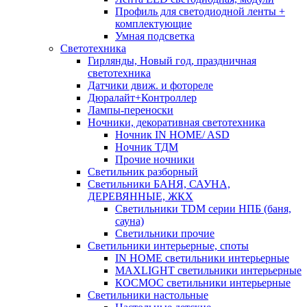
Профиль для светодиодной ленты +
комплектующие
Умная подсветка
Светотехника
Гирлянды, Новый год, праздничная
светотехника
Датчики движ. и фотореле
Дюралайт+Контроллер
Лампы-переноски
Ночники, декоративная светотехника
Ночник IN HOME/ ASD
Ночник ТДМ
Прочие ночники
Светильник разборный
Светильники БАНЯ, САУНА,
ДЕРЕВЯННЫЕ, ЖКХ
Светильники TDM серии НПБ (баня,
сауна)
Светильники прочие
Светильники интерьерные, споты
IN HOME светильники интерьерные
MAXLIGHT светильники интерьерные
КОСМОС светильники интерьерные
Светильники настольные