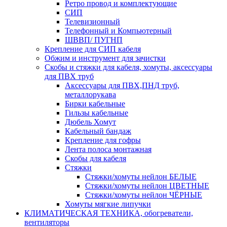
Ретро провод и комплектующие
СИП
Телевизионный
Телефонный и Компьютерный
ШВВП/ ПУГНП
Крепление для СИП кабеля
Обжим и инструмент для зачистки
Скобы и стяжки для кабеля, хомуты, аксессуары
для ПВХ труб
Аксессуары для ПВХ,ПНД труб,
металлорукава
Бирки кабельные
Гильзы кабельные
Дюбель Хомут
Кабельный бандаж
Крепление для гофры
Лента полоса монтажная
Скобы для кабеля
Стяжки
Стяжки/хомуты нейлон БЕЛЫЕ
Стяжки/хомуты нейлон ЦВЕТНЫЕ
Стяжки/хомуты нейлон ЧЁРНЫЕ
Хомуты мягкие липучки
КЛИМАТИЧЕСКАЯ ТЕХНИКА, обогреватели,
вентиляторы