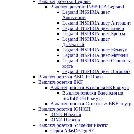
Выключ, розетки Legrand
Выключ, розетки INSPIRIA Legrand
Legrand INSPIRIA цвет
Алюминий
Legrand INSPIRIA цвет Антрацит
Legrand INSPIRIA цвет Белый
Legrand INSPIRIA цвет Бронза
Legrand INSPIRIA цвет
Дымчатый
Legrand INSPIRIA цвет Жемчуг
Legrand INSPIRIA цвет Мятный
Legrand INSPIRIA цвет Слоновая
кость
Legrand INSPIRIA цвет Шампань
Выключ,розетки ASD, In Home
Выключ,розетки EKF
Выключ,розетки Валенсия EKF внутр
Выключ,розетки Валенсия цв.
БЕЛЫЙ EKF внутр
Выключ,розетки Стокгольм EKF внутр
Выключ,розетки IONICH
IONICH белый
IONICH сосна
Выключ,розетки Schneider Electric
Серия AtlasDesign SE