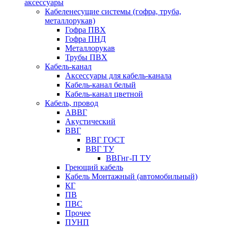
аксессуары
Кабеленесущие системы (гофра, труба,
металлорукав)
Гофра ПВХ
Гофра ПНД
Металлорукав
Трубы ПВХ
Кабель-канал
Аксессуары для кабель-канала
Кабель-канал белый
Кабель-канал цветной
Кабель, провод
АВВГ
Акустический
ВВГ
ВВГ ГОСТ
ВВГ ТУ
ВВГнг-П ТУ
Греющий кабель
Кабель Монтажный (автомобильный)
КГ
ПВ
ПВС
Прочее
ПУНП