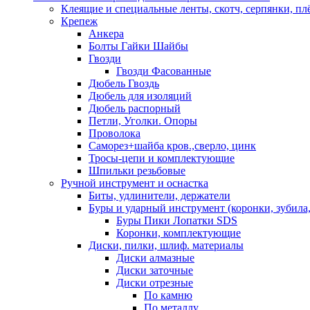
Клеящие и специальные ленты, скотч, серпянки, пл
Крепеж
Анкера
Болты Гайки Шайбы
Гвозди
Гвозди Фасованные
Дюбель Гвоздь
Дюбель для изоляций
Дюбель распорный
Петли, Уголки. Опоры
Проволока
Саморез+шайба кров.,сверло, цинк
Тросы-цепи и комплектующие
Шпильки резьбовые
Ручной инструмент и оснастка
Биты, удлинители, держатели
Буры и ударный инструмент (коронки, зубила,
Буры Пики Лопатки SDS
Коронки, комплектующие
Диски, пилки, шлиф. материалы
Диски алмазные
Диски заточные
Диски отрезные
По камню
По металлу