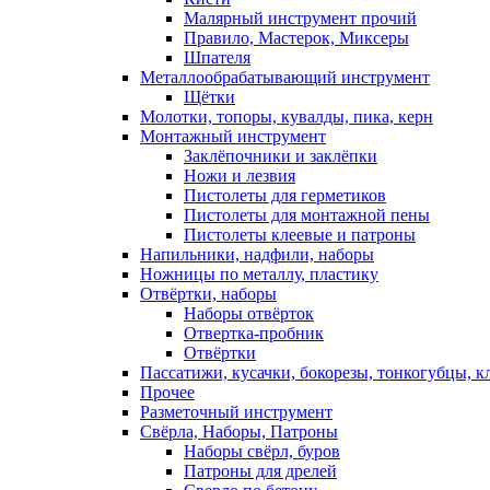
Малярный инструмент прочий
Правило, Мастерок, Миксеры
Шпателя
Металлообрабатывающий инструмент
Щётки
Молотки, топоры, кувалды, пика, керн
Монтажный инструмент
Заклёпочники и заклёпки
Ножи и лезвия
Пистолеты для герметиков
Пистолеты для монтажной пены
Пистолеты клеевые и патроны
Напильники, надфили, наборы
Ножницы по металлу, пластику
Отвёртки, наборы
Наборы отвёрток
Отвертка-пробник
Отвёртки
Пассатижи, кусачки, бокорезы, тонкогубцы, к
Прочее
Разметочный инструмент
Свёрла, Наборы, Патроны
Наборы свёрл, буров
Патроны для дрелей