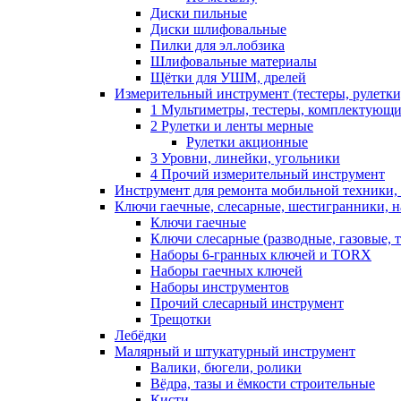
Диски пильные
Диски шлифовальные
Пилки для эл.лобзика
Шлифовальные материалы
Щётки для УШМ, дрелей
Измерительный инструмент (тестеры, рулетки,
1 Мультиметры, тестеры, комплектующ
2 Рулетки и ленты мерные
Рулетки акционные
3 Уровни, линейки, угольники
4 Прочий измерительный инструмент
Инструмент для ремонта мобильной техники,
Ключи гаечные, слесарные, шестигранники, 
Ключи гаечные
Ключи слесарные (разводные, газовые, 
Наборы 6-гранных ключей и TORX
Наборы гаечных ключей
Наборы инструментов
Прочий слесарный инструмент
Трещотки
Лебёдки
Малярный и штукатурный инструмент
Валики, бюгели, ролики
Вёдра, тазы и ёмкости строительные
Кисти