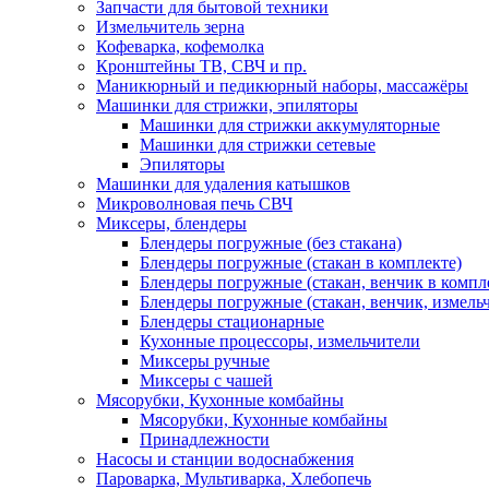
Запчасти для бытовой техники
Измельчитель зерна
Кофеварка, кофемолка
Кронштейны ТВ, СВЧ и пр.
Маникюрный и педикюрный наборы, массажёры
Машинки для стрижки, эпиляторы
Машинки для стрижки аккумуляторные
Машинки для стрижки сетевые
Эпиляторы
Машинки для удаления катышков
Микроволновая печь СВЧ
Миксеры, блендеры
Блендеры погружные (без стакана)
Блендеры погружные (стакан в комплекте)
Блендеры погружные (стакан, венчик в компл
Блендеры погружные (стакан, венчик, измельч
Блендеры стационарные
Кухонные процессоры, измельчители
Миксеры ручные
Миксеры с чашей
Мясорубки, Кухонные комбайны
Мясорубки, Кухонные комбайны
Принадлежности
Насосы и станции водоснабжения
Пароварка, Мультиварка, Хлебопечь