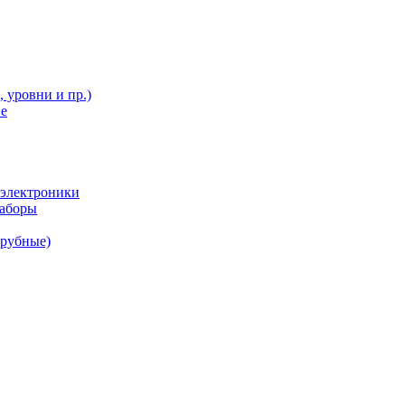
 уровни и пр.)
ие
 электроники
наборы
трубные)