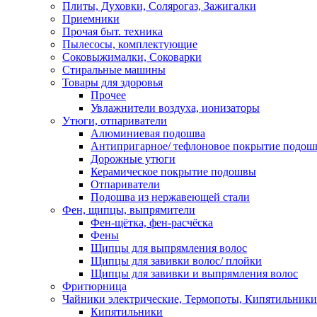
Плиты, Духовки, Солярогаз, Зажигалки
Приемники
Прочая быт. техника
Пылесосы, комплектующие
Соковыжималки, Соковарки
Стиральные машины
Товары для здоровья
Прочее
Увлажнители воздуха, ионизаторы
Утюги, отпариватели
Алюминиевая подошва
Антипригарное/ тефлоновое покрытие подош
Дорожные утюги
Керамическое покрытие подошвы
Отпариватели
Подошва из нержавеющей стали
Фен, щипцы, выпрямители
Фен-щётка, фен-расчёска
Фены
Щипцы для выпрямления волос
Щипцы для завивки волос/ плойки
Щипцы для завивки и выпрямления волос
Фритюрница
Чайники электрические, Термопоты, Кипятильники
Кипятильники