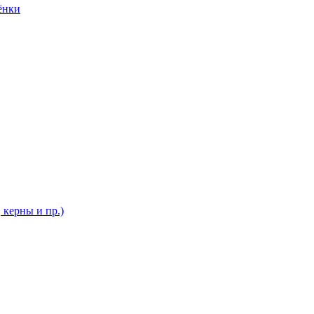
ёнки
 керны и пр.)