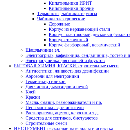
Кипятильники ИРИТ
Кипятильники прочие
Термопоты, чайники-термосы
Чайники электрические
Дорожные
Корпус из нержавеющей стали
Корпус пластиковый, дисковый (закрыты
Корпус стеклянный
Корпус фарфоровый, керамический
Шашлычница эл.
Электрогриль, вафельница, сэндвичница, тостер и п
Электросушилка для овощей и фруктов
БЫТОВАЯ ХИМИЯ, КРАСКИ, строительные смеси
Антисептики, жидкость для дезинфекции
Аэрозоли для электроники
Герметики, силикон
Для чистки дымоходов и печей
Клей
Краски
Масла, смазки, размораживатели и пр.
Пена монтажная, очистители
Растворители, ацетон, керосин и т.д.
Средства для септиков, биотуалетов
Строительные смеси
ИНСТРУМЕНТ расходные материалы и оснастка