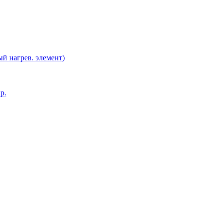
й нагрев. элемент)
р.