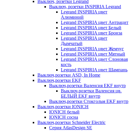
Выключ, розетки Legrand
Выключ, розетки INSPIRIA Legrand
Legrand INSPIRIA цвет
Алюминий
Legrand INSPIRIA цвет Антрацит
Legrand INSPIRIA цвет Белый
Legrand INSPIRIA цвет Бронза
Legrand INSPIRIA цвет
Дымчатый
Legrand INSPIRIA цвет Жемчуг
Legrand INSPIRIA цвет Мятный
Legrand INSPIRIA цвет Слоновая
кость
Legrand INSPIRIA цвет Шампань
Выключ,розетки ASD, In Home
Выключ,розетки EKF
Выключ,розетки Валенсия EKF внутр
Выключ,розетки Валенсия цв.
БЕЛЫЙ EKF внутр
Выключ,розетки Стокгольм EKF внутр
Выключ,розетки IONICH
IONICH белый
IONICH сосна
Выключ,розетки Schneider Electric
Серия AtlasDesign SE