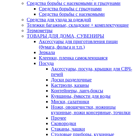
Средства борьбы с насекомыми и грызунами
Средства борьбы с грызунами
Средства борьбы с насекомыми
Средства для ухода за одеждой
Тележки багажные, складские + комплектующие
Термометры
ТОВАРЫ ДЛЯ ДОМА, СУВЕНИРЫ
Аксессуары для приготовления пищи
(бумага, фольга и т.п.)
Зеркала
Клеенки, пленка самоклеющаяся
Посуда
Аксессуары, посуда, крышки для СВЧ-
печей
Доски разделочные
Кастрюли, казаны
Контейнеры, ланч-боксы
Кувшины, ёмкости для воды
Миски, салатники
Ножи, овощечистки, ножницы
кухонные, ножи консервные, точилки
Прочее
Сковородки
Стаканы, чашки
Столовые приборы, кухонные