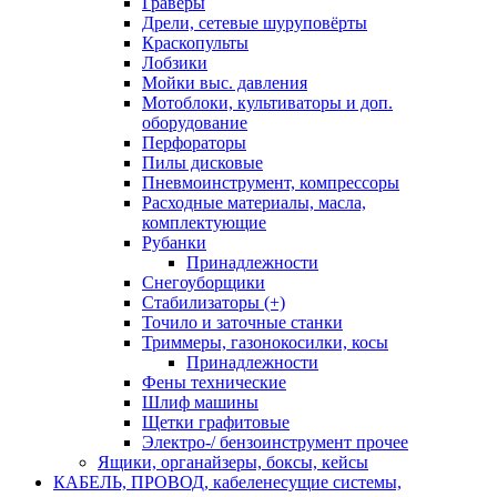
Граверы
Дрели, сетевые шуруповёрты
Краскопульты
Лобзики
Мойки выс. давления
Мотоблоки, культиваторы и доп.
оборудование
Перфораторы
Пилы дисковые
Пневмоинструмент, компрессоры
Расходные материалы, масла,
комплектующие
Рубанки
Принадлежности
Снегоуборщики
Стабилизаторы (+)
Точило и заточные станки
Триммеры, газонокосилки, косы
Принадлежности
Фены технические
Шлиф машины
Щетки графитовые
Электро-/ бензоинструмент прочее
Ящики, органайзеры, боксы, кейсы
КАБЕЛЬ, ПРОВОД, кабеленесущие системы,