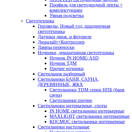
Профиль для светодиодной ленты +
комплектующие
Умная подсветка
Светотехника
Гирлянды, Новый год, праздничная
светотехника
Датчики движ. и фотореле
Дюралайт+Контроллер
Лампы-переноски
Ночники, декоративная светотехника
Ночник IN HOME/ ASD
Ночник ТДМ
Прочие ночники
Светильник разборный
Светильники БАНЯ, САУНА,
ДЕРЕВЯННЫЕ, ЖКХ
Светильники TDM серии НПБ (баня,
сауна)
Светильники прочие
Светильники интерьерные, споты
IN HOME светильники интерьерные
MAXLIGHT светильники интерьерные
КОСМОС светильники интерьерные
Светильники настольные