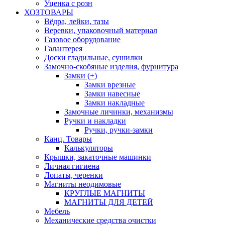
Уценка с розн
ХОЗТОВАРЫ
Вёдра, лейки, тазы
Веревки, упаковочный материал
Газовое оборудование
Галантерея
Доски гладильные, сушилки
Замочно-скобяные изделия, фурнитура
Замки (+)
Замки врезные
Замки навесные
Замки накладные
Замочные личинки, механизмы
Ручки и накладки
Ручки, ручки-замки
Канц. Товары
Калькуляторы
Крышки, закаточные машинки
Личная гигиена
Лопаты, черенки
Магниты неодимовые
КРУГЛЫЕ МАГНИТЫ
МАГНИТЫ ДЛЯ ДЕТЕЙ
Мебель
Механические средства очистки