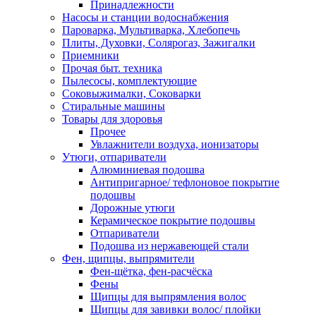
Принадлежности
Насосы и станции водоснабжения
Пароварка, Мультиварка, Хлебопечь
Плиты, Духовки, Солярогаз, Зажигалки
Приемники
Прочая быт. техника
Пылесосы, комплектующие
Соковыжималки, Соковарки
Стиральные машины
Товары для здоровья
Прочее
Увлажнители воздуха, ионизаторы
Утюги, отпариватели
Алюминиевая подошва
Антипригарное/ тефлоновое покрытие
подошвы
Дорожные утюги
Керамическое покрытие подошвы
Отпариватели
Подошва из нержавеющей стали
Фен, щипцы, выпрямители
Фен-щётка, фен-расчёска
Фены
Щипцы для выпрямления волос
Щипцы для завивки волос/ плойки