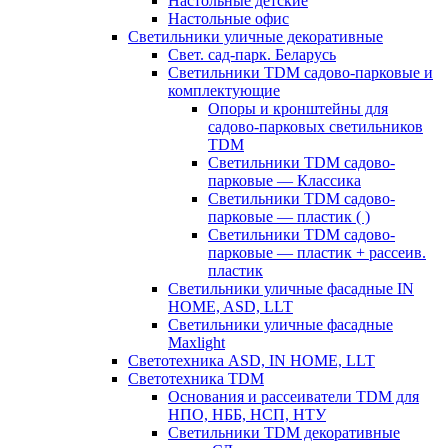
Настольные детские
Настольные офис
Светильники уличные декоративные
Свет. сад-парк. Беларусь
Светильники TDM садово-парковые и
комплектующие
Опоры и кронштейны для
садово-парковых светильников
TDM
Светильники TDM садово-
парковые — Классика
Светильники TDM садово-
парковые — пластик ( )
Светильники TDM садово-
парковые — пластик + рассеив.
пластик
Светильники уличные фасадные IN
HOME, ASD, LLT
Светильники уличные фасадные
Maxlight
Светотехника ASD, IN HOME, LLT
Светотехника TDM
Основания и рассеиватели TDM для
НПО, НББ, НСП, НТУ
Светильники TDM декоративные