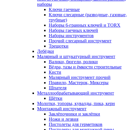
наборы
Ключи гаечные
Ключи слесарные (разводные, газовые,
трубные)
Наборы 6-гранных ключей и TORX
Наборы гаечных ключей
Наборы инструментов
Прочий слесарный инструмент
Трещотки
Лебёдки
Малярный и штукатурный инструмент
Валики, бюгели, ролики
Вёдра, тазы и ёмкости строительные
Кисти
Малярный инструмент прочий
Правило, Мастерок, Миксеры
Шпателя
Металлообрабатывающий инструмент
Щётки
Молотки, топоры, кувалды, пика, керн
Монтажный инструмент
Заклёпочники и заклёпки
Ножи и лезвия
Пистолеты для герметиков
Пистолеты для монтажной пены