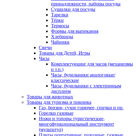
принадлежности, наборы посуды
Сушилки для посуды
Тарелки
Тёрки
Термосы
Формы для выпекания
Хлебницы
Чайники
Свечи
Товары для Детей, Игры
Часы
Комплектующие для часов (механизмы
и т.п.)
Часы, будильники аналоговые/
классические
Часы, будильники с электронным
дисплеем
Товары для животных
Товары для туризма и пикника
Газ, бензин, сухое горючее, спички и пр.
Горелки газовые
Ножи и топоры туристические,
многофункциональный инструмент
(мультитул)
Плиты портативные, походные, газовые