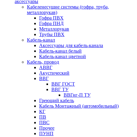
аксессуары
Кабеленесущие системы (гофра, труба,
металлорукав)
Гофра ПВХ
Гофра ПНД
Металлорукав
Трубы ПВХ
Кабель-канал
Аксессуары для кабель-канала
Кабель-канал белый
Кабель-канал цветной
Кабель, провод
АВВГ
Акустический
ВВГ
ВВГ ГОСТ
ВВГ ТУ
ВВГнг-П ТУ
Греющий кабель
Кабель Монтажный (автомобильный)
КГ
ПВ
ПВС
Прочее
ПУНП