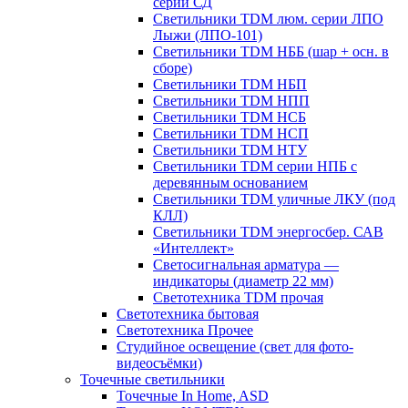
серии СД
Светильники TDM люм. серии ЛПО
Лыжи (ЛПО-101)
Светильники TDM НББ (шар + осн. в
сборе)
Светильники TDM НБП
Светильники TDM НПП
Светильники TDM НСБ
Светильники TDM НСП
Светильники TDM НТУ
Светильники TDM серии НПБ с
деревянным основанием
Светильники TDM уличные ЛКУ (под
КЛЛ)
Светильники TDM энергосбер. САВ
«Интеллект»
Светосигнальная арматура —
индикаторы (диаметр 22 мм)
Светотехника TDM прочая
Светотехника бытовая
Светотехника Прочее
Студийное освещение (свет для фото-
видеосъёмки)
Точечные светильники
Точечные In Home, ASD