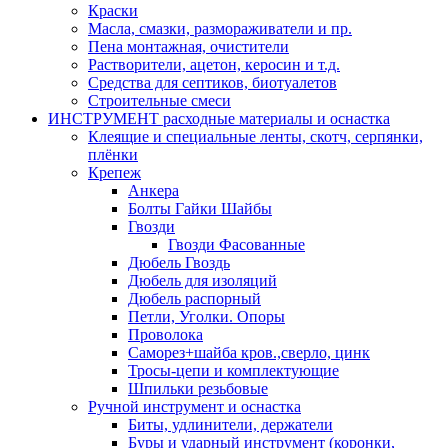
Краски
Масла, смазки, размораживатели и пр.
Пена монтажная, очистители
Растворители, ацетон, керосин и т.д.
Средства для септиков, биотуалетов
Строительные смеси
ИНСТРУМЕНТ расходные материалы и оснастка
Клеящие и специальные ленты, скотч, серпянки,
плёнки
Крепеж
Анкера
Болты Гайки Шайбы
Гвозди
Гвозди Фасованные
Дюбель Гвоздь
Дюбель для изоляций
Дюбель распорный
Петли, Уголки. Опоры
Проволока
Саморез+шайба кров.,сверло, цинк
Тросы-цепи и комплектующие
Шпильки резьбовые
Ручной инструмент и оснастка
Биты, удлинители, держатели
Буры и ударный инструмент (коронки,