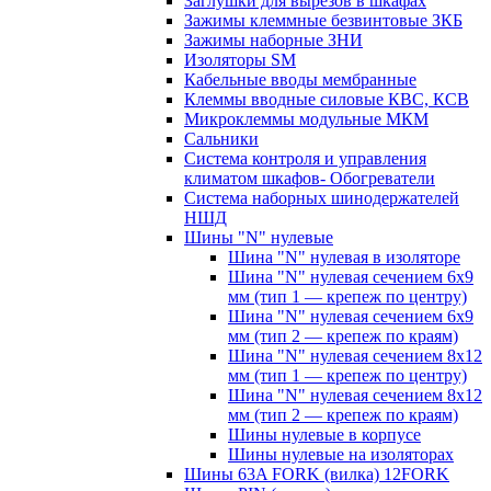
Заглушки для вырезов в шкафах
Зажимы клеммные безвинтовые ЗКБ
Зажимы наборные ЗНИ
Изоляторы SM
Кабельные вводы мембранные
Клеммы вводные силовые КВС, КСВ
Микроклеммы модульные МКМ
Сальники
Система контроля и управления
климатом шкафов- Обогреватели
Система наборных шинодержателей
НШД
Шины "N" нулевые
Шина "N" нулевая в изоляторе
Шина "N" нулевая сечением 6х9
мм (тип 1 — крепеж по центру)
Шина "N" нулевая сечением 6х9
мм (тип 2 — крепеж по краям)
Шина "N" нулевая сечением 8х12
мм (тип 1 — крепеж по центру)
Шина "N" нулевая сечением 8х12
мм (тип 2 — крепеж по краям)
Шины нулевые в корпусе
Шины нулевые на изоляторах
Шины 63A FORK (вилка) 12FORK