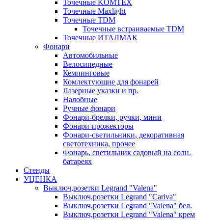
Точечные KOMTEX
Точечные Maxlight
Точечные TDM
Точечные встраиваемые TDM
Точечные ИТАЛМАК
Фонари
Автомобильные
Велосипедные
Кемпинговые
Комлектующие для фонарей
Лазерные указки и пр.
Налобные
Ручные фонари
Фонари-брелки, ручки, мини
Фонари-прожекторы
Фонари-светильники, декоративная
светотехника, прочее
Фонарь, светильник садовый на солн.
батареях
Стенды
УЦЕНКА
Выключ,розетки Legrand "Valena"
Выключ,розетки Legrand "Cariva"
Выключ,розетки Legrand "Valena" бел.
Выключ,розетки Legrand "Valena" крем