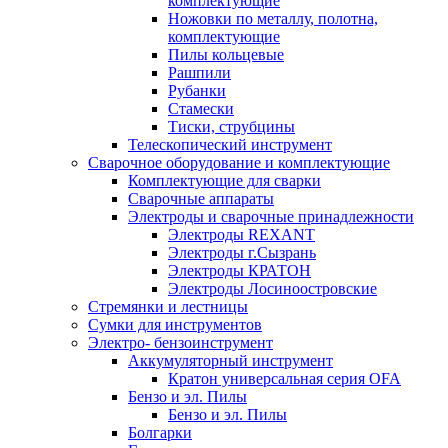
комплектующие
Ножовки по металлу, полотна,
комплектующие
Пилы кольцевые
Рашпили
Рубанки
Стамески
Тиски, струбцины
Телескопический инструмент
Сварочное оборудование и комплектующие
Комплектующие для сварки
Сварочные аппараты
Электроды и сварочные принадлежности
Электроды REXANT
Электроды г.Сызрань
Электроды КРАТОН
Электроды Лосиноостровские
Стремянки и лестницы
Сумки для инструментов
Электро- бензоинструмент
Аккумуляторный инструмент
Кратон универсальная серия OFA
Бензо и эл. Пилы
Бензо и эл. Пилы
Болгарки