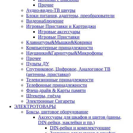
Прочие
Аудио-видео-ТВ шнуры
Блоки питания, адаптеры, преобразователи
Видеонаблюдение
Игровые Приставки и Картриджи
Игровые аксессуары
Игровые Приставки
Клавиатуры&Мышки&Коврики
Компьютерные принадлежности
Наушники&Гарнитуры&Микрофоны
Прочее
Пульты ДУ
Спутниковое, Цифровое, Аналоговое ТВ
(антенны, приставки)
Телевизионные принадлежности
Телефонные принадлежности
Флеш-драйв & Карты памяти
Штекеры, гнёзда
Электронные Сигареты
ЭЛЕКТРОТОВАРЫ
Боксы, щитовое оборудование
Аксессуары для шкафов и щитов (шины,
DIN-рейки, наклейки и пр.)
DIN-рейки и комплектующие