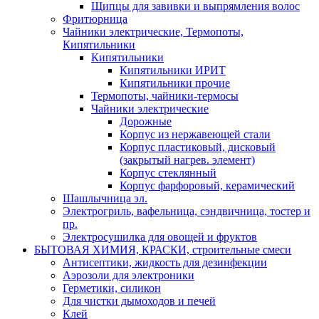
Щипцы для завивки и выпрямления волос
Фритюрница
Чайники электрические, Термопоты,
Кипятильники
Кипятильники
Кипятильники ИРИТ
Кипятильники прочие
Термопоты, чайники-термосы
Чайники электрические
Дорожные
Корпус из нержавеющей стали
Корпус пластиковый, дисковый
(закрытый нагрев. элемент)
Корпус стеклянный
Корпус фарфоровый, керамический
Шашлычница эл.
Электрогриль, вафельница, сэндвичница, тостер и
пр.
Электросушилка для овощей и фруктов
БЫТОВАЯ ХИМИЯ, КРАСКИ, строительные смеси
Антисептики, жидкость для дезинфекции
Аэрозоли для электроники
Герметики, силикон
Для чистки дымоходов и печей
Клей