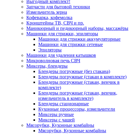
Выгодный комплект!
Запчасти для бытовой техники
Измельчитель зерна
Кофеварка, кофемолка
Кронштейны ТВ, СВЧ и пр.
Маникюрный и педикюрный наборы, массажёры
Машинки для стрижки, эпиляторы
Машинки для стрижки аккумуляторные
Машинки для стрижки сетевые
Эпиляторы
Машинки для удаления катышков
Микроволновая печь СВЧ
Миксеры, блендеры
Блендеры погружные (без стакана)
Блендеры погружные (стакан в комплекте)
Блендеры погружные (стакан, венчик в
комплекте)
Блендеры погружные (стакан, венчик,
измельчитель в комплекте)
Блендеры стационарные
Кухонные процессоры, измельчители
Миксеры ручные
Миксеры с чашей
Мясорубки, Кухонные комбайны
Мясорубки, Кухонные комбайны