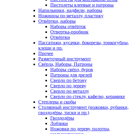
Пистолеты клеевые и патроны
Напильники, надфили, наборы
Ножницы по металлу, пластику
Отвёртки, наборы
Наборы отвёрток
Отвертка-пробник
Отвёртки
Пассатижи, кусачки, бокорезы, тонкогубцы,
клещи и пр.
Прочее
Разметочный инструмент
Свёрла, Наборы, Патроны
Наборы свёрл, буров
Патроны для дрелей
Сверло по бетону
Сверло по дереву
Сверло по металлу
Сверло по стеклу, кафелю, керамике
Степлеры и скобы
Столярный инструмент (ножовки, рубанки,
гвоздодёры, тиски и пр.)
Гвоздодёры
Лобзики
Ножовки по дереву, полотна,