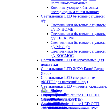
настенно-потолочные
Комплектующие к бытовым
светодиодным светильникам
Светильники LED бытовые с пультом
д/у
Светильники бытовые с пультом
д/у IN HOME
Светильники бытовые с пультом
д/у LEEK, Pre
Светильники бытовые с пультом
д/у Maxlight
Светильники бытовые с пультом
д/у КОСМОС
Светильники LED декоративные, для
подсветки
Светильники LED ЖКХ/ Баня/ Сауна
(IP65)
Светильники LED специальные
(ФИТО/ для растений и пр.)
Светильники LED уличные, складские,
парковые
Светильники линейные LED СПО,
СПБ (аналог ЛПО/ ЛПБ)
Светильники линейные LED ССП,
ДСП пылевлагозащищенные IP6х