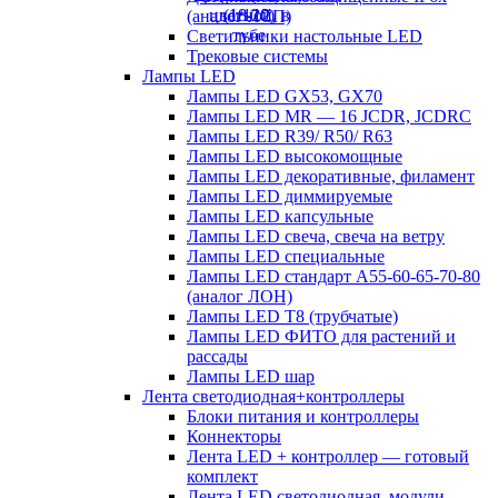
(аналог ЛСП)
Светильники настольные LED
Трековые системы
Лампы LED
Лампы LED GX53, GX70
Лампы LED MR — 16 JCDR, JCDRC
Лампы LED R39/ R50/ R63
Лампы LED высокомощные
Лампы LED декоративные, филамент
Лампы LED диммируемые
Лампы LED капсульные
Лампы LED свеча, свеча на ветру
Лампы LED специальные
Лампы LED стандарт А55-60-65-70-80
(аналог ЛОН)
Лампы LED Т8 (трубчатые)
Лампы LED ФИТО для растений и
рассады
Лампы LED шар
Лента светодиодная+контроллеры
Блоки питания и контроллеры
Коннекторы
Лента LED + контроллер — готовый
комплект
Лента LED светодиодная, модули