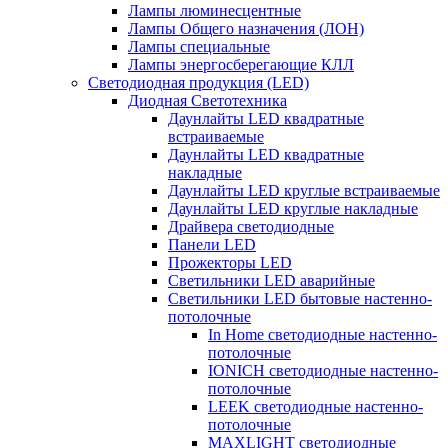
Лампы люминесцентные
Лампы Общего назначения (ЛОН)
Лампы специальные
Лампы энергосберегающие КЛЛ
Светодиодная продукция (LED)
Диодная Светотехника
Даунлайты LED квадратные
встраиваемые
Даунлайты LED квадратные
накладные
Даунлайты LED круглые встраиваемые
Даунлайты LED круглые накладные
Драйвера светодиодные
Панели LED
Прожекторы LED
Светильники LED аварийные
Светильники LED бытовые настенно-
потолочные
In Home светодиодные настенно-
потолочные
IONICH светодиодные настенно-
потолочные
LEEK светодиодные настенно-
потолочные
MAXLIGHT светодиодные