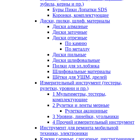
зубила, керны и пр.)
Буры Пики Лопатки SDS
Коронки, комплектующие
Диски, пилки, шлиф. материалы
Диски алмазные
Диски заточные
Диски отрезные
По камню
По металлу
Диски пильные
Диски шлифовальные
Пилки для эл.лобзика
Шлифовальные материалы
Щётки для УШМ, дрелей
Измерительный инструмент (тестеры,
рулетки, уровни и пр.)
1 Мультиметры, тестеры,
комплектующие
2 Рулетки и ленты мерные
Рулетки акционные
3 Уровни, линейки, угольники
4 Прочий измерительный инструмент
Инструмент для ремонта мобильной
техники, электроники
Ключи гаечные, слесарные, шестигранники,