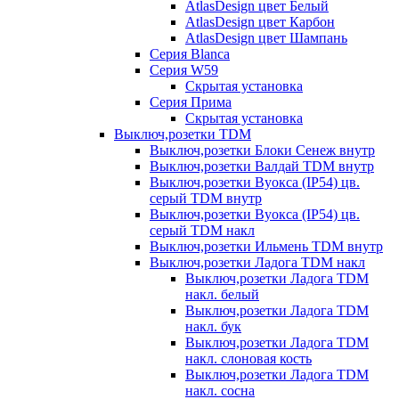
AtlasDesign цвет Белый
AtlasDesign цвет Карбон
AtlasDesign цвет Шампань
Серия Blanca
Серия W59
Скрытая установка
Серия Прима
Скрытая установка
Выключ,розетки TDM
Выключ,розетки Блоки Сенеж внутр
Выключ,розетки Валдай TDM внутр
Выключ,розетки Вуокса (IP54) цв.
серый TDM внутр
Выключ,розетки Вуокса (IP54) цв.
серый TDM накл
Выключ,розетки Ильмень TDM внутр
Выключ,розетки Ладога TDM накл
Выключ,розетки Ладога TDM
накл. белый
Выключ,розетки Ладога TDM
накл. бук
Выключ,розетки Ладога TDM
накл. слоновая кость
Выключ,розетки Ладога TDM
накл. сосна