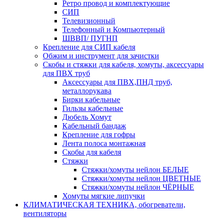
Ретро провод и комплектующие
СИП
Телевизионный
Телефонный и Компьютерный
ШВВП/ ПУГНП
Крепление для СИП кабеля
Обжим и инструмент для зачистки
Скобы и стяжки для кабеля, хомуты, аксессуары
для ПВХ труб
Аксессуары для ПВХ,ПНД труб,
металлорукава
Бирки кабельные
Гильзы кабельные
Дюбель Хомут
Кабельный бандаж
Крепление для гофры
Лента полоса монтажная
Скобы для кабеля
Стяжки
Стяжки/хомуты нейлон БЕЛЫЕ
Стяжки/хомуты нейлон ЦВЕТНЫЕ
Стяжки/хомуты нейлон ЧЁРНЫЕ
Хомуты мягкие липучки
КЛИМАТИЧЕСКАЯ ТЕХНИКА, обогреватели,
вентиляторы