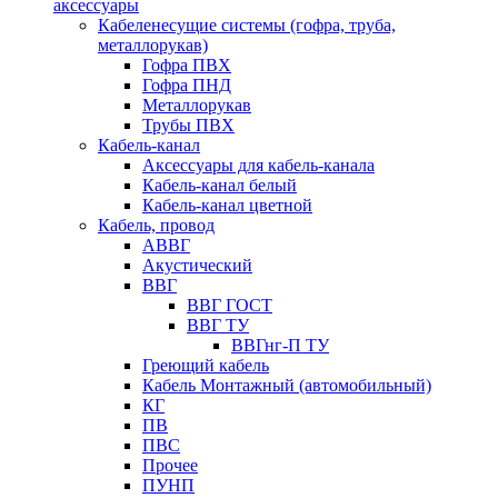
аксессуары
Кабеленесущие системы (гофра, труба,
металлорукав)
Гофра ПВХ
Гофра ПНД
Металлорукав
Трубы ПВХ
Кабель-канал
Аксессуары для кабель-канала
Кабель-канал белый
Кабель-канал цветной
Кабель, провод
АВВГ
Акустический
ВВГ
ВВГ ГОСТ
ВВГ ТУ
ВВГнг-П ТУ
Греющий кабель
Кабель Монтажный (автомобильный)
КГ
ПВ
ПВС
Прочее
ПУНП