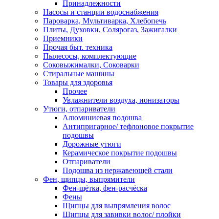
Принадлежности
Насосы и станции водоснабжения
Пароварка, Мультиварка, Хлебопечь
Плиты, Духовки, Солярогаз, Зажигалки
Приемники
Прочая быт. техника
Пылесосы, комплектующие
Соковыжималки, Соковарки
Стиральные машины
Товары для здоровья
Прочее
Увлажнители воздуха, ионизаторы
Утюги, отпариватели
Алюминиевая подошва
Антипригарное/ тефлоновое покрытие
подошвы
Дорожные утюги
Керамическое покрытие подошвы
Отпариватели
Подошва из нержавеющей стали
Фен, щипцы, выпрямители
Фен-щётка, фен-расчёска
Фены
Щипцы для выпрямления волос
Щипцы для завивки волос/ плойки