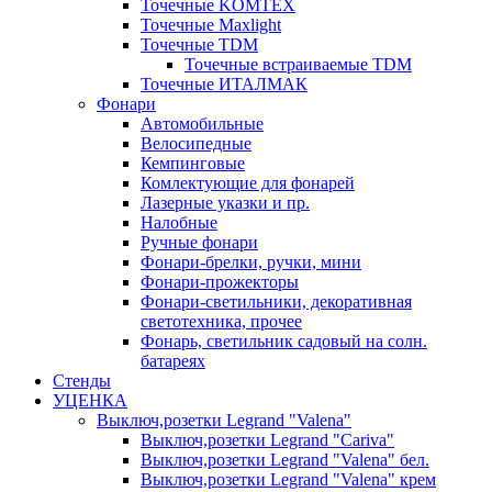
Точечные KOMTEX
Точечные Maxlight
Точечные TDM
Точечные встраиваемые TDM
Точечные ИТАЛМАК
Фонари
Автомобильные
Велосипедные
Кемпинговые
Комлектующие для фонарей
Лазерные указки и пр.
Налобные
Ручные фонари
Фонари-брелки, ручки, мини
Фонари-прожекторы
Фонари-светильники, декоративная
светотехника, прочее
Фонарь, светильник садовый на солн.
батареях
Стенды
УЦЕНКА
Выключ,розетки Legrand "Valena"
Выключ,розетки Legrand "Cariva"
Выключ,розетки Legrand "Valena" бел.
Выключ,розетки Legrand "Valena" крем