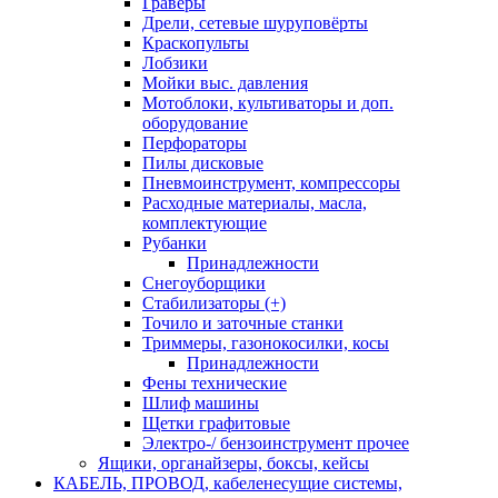
Граверы
Дрели, сетевые шуруповёрты
Краскопульты
Лобзики
Мойки выс. давления
Мотоблоки, культиваторы и доп.
оборудование
Перфораторы
Пилы дисковые
Пневмоинструмент, компрессоры
Расходные материалы, масла,
комплектующие
Рубанки
Принадлежности
Снегоуборщики
Стабилизаторы (+)
Точило и заточные станки
Триммеры, газонокосилки, косы
Принадлежности
Фены технические
Шлиф машины
Щетки графитовые
Электро-/ бензоинструмент прочее
Ящики, органайзеры, боксы, кейсы
КАБЕЛЬ, ПРОВОД, кабеленесущие системы,