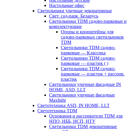
Настольные детские
Настольные офис
Светильники уличные декоративные
Свет. сад-парк. Беларусь
Светильники TDM садово-парковые и
комплектующие
Опоры и кронштейны для
садово-парковых светильников
TDM
Светильники TDM садово-
парковые — Классика
Светильники TDM садово-
парковые — пластик ( )
Светильники TDM садово-
парковые — пластик + рассеив.
пластик
Светильники уличные фасадные IN
HOME, ASD, LLT
Светильники уличные фасадные
Maxlight
Светотехника ASD, IN HOME, LLT
Светотехника TDM
Основания и рассеиватели TDM для
НПО, НББ, НСП, НТУ
Светильники TDM декоративные