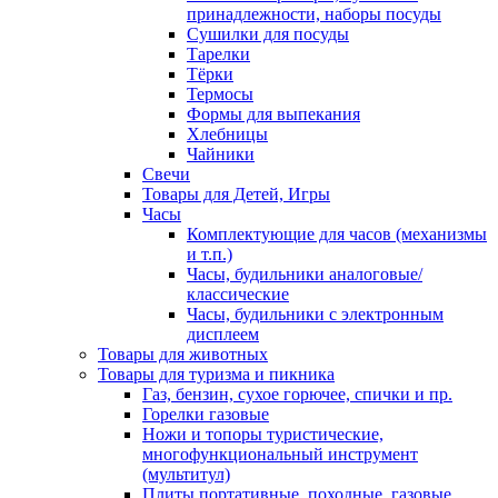
принадлежности, наборы посуды
Сушилки для посуды
Тарелки
Тёрки
Термосы
Формы для выпекания
Хлебницы
Чайники
Свечи
Товары для Детей, Игры
Часы
Комплектующие для часов (механизмы
и т.п.)
Часы, будильники аналоговые/
классические
Часы, будильники с электронным
дисплеем
Товары для животных
Товары для туризма и пикника
Газ, бензин, сухое горючее, спички и пр.
Горелки газовые
Ножи и топоры туристические,
многофункциональный инструмент
(мультитул)
Плиты портативные, походные, газовые