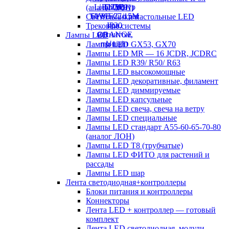
(аналог ЛСП)
Светильники настольные LED
Трековые системы
Лампы LED
Лампы LED GX53, GX70
Лампы LED MR — 16 JCDR, JCDRC
Лампы LED R39/ R50/ R63
Лампы LED высокомощные
Лампы LED декоративные, филамент
Лампы LED диммируемые
Лампы LED капсульные
Лампы LED свеча, свеча на ветру
Лампы LED специальные
Лампы LED стандарт А55-60-65-70-80
(аналог ЛОН)
Лампы LED Т8 (трубчатые)
Лампы LED ФИТО для растений и
рассады
Лампы LED шар
Лента светодиодная+контроллеры
Блоки питания и контроллеры
Коннекторы
Лента LED + контроллер — готовый
комплект
Лента LED светодиодная, модули