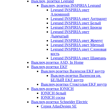
Выключ, розетки Legrand
Выключ, розетки INSPIRIA Legrand
Legrand INSPIRIA цвет
Алюминий
Legrand INSPIRIA цвет Антрацит
Legrand INSPIRIA цвет Белый
Legrand INSPIRIA цвет Бронза
Legrand INSPIRIA цвет
Дымчатый
Legrand INSPIRIA цвет Жемчуг
Legrand INSPIRIA цвет Мятный
Legrand INSPIRIA цвет Слоновая
кость
Legrand INSPIRIA цвет Шампань
Выключ,розетки ASD, In Home
Выключ,розетки EKF
Выключ,розетки Валенсия EKF внутр
Выключ,розетки Валенсия цв.
БЕЛЫЙ EKF внутр
Выключ,розетки Стокгольм EKF внутр
Выключ,розетки IONICH
IONICH белый
IONICH сосна
Выключ,розетки Schneider Electric
Серия AtlasDesign SE