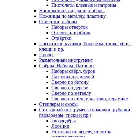
Пистолеты клеевые и патроны
Напильники, надфили, наборы
Ножницы по металлу, пластику
Отвёртки, наборы
Наборы отвёрток
Отвертка-пробник
Отвёртки
Пассатижи, кусачки, бокорезы, тонкогубцы,
клещи и пр.
Прочее
Разметочный инструмент
Свёрла, Наборы, Патроны
Наборы свёрл, буров
Патроны для дрелей
Сверло по бетону
Сверло по дереву
Сверло по металлу
Сверло по стеклу, кафелю, керамике
Степлеры и скобы
Столярный инструмент (ножовки, рубанки,
гвоздодёры, тиски и пр.)
Гвоздодёры
Лобзики
Ножовки по дереву, полотна,