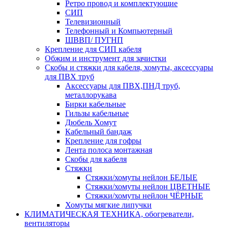
Ретро провод и комплектующие
СИП
Телевизионный
Телефонный и Компьютерный
ШВВП/ ПУГНП
Крепление для СИП кабеля
Обжим и инструмент для зачистки
Скобы и стяжки для кабеля, хомуты, аксессуары
для ПВХ труб
Аксессуары для ПВХ,ПНД труб,
металлорукава
Бирки кабельные
Гильзы кабельные
Дюбель Хомут
Кабельный бандаж
Крепление для гофры
Лента полоса монтажная
Скобы для кабеля
Стяжки
Стяжки/хомуты нейлон БЕЛЫЕ
Стяжки/хомуты нейлон ЦВЕТНЫЕ
Стяжки/хомуты нейлон ЧЁРНЫЕ
Хомуты мягкие липучки
КЛИМАТИЧЕСКАЯ ТЕХНИКА, обогреватели,
вентиляторы