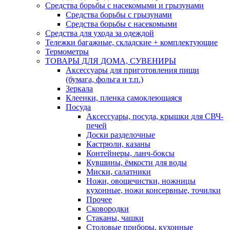
Средства борьбы с насекомыми и грызунами
Средства борьбы с грызунами
Средства борьбы с насекомыми
Средства для ухода за одеждой
Тележки багажные, складские + комплектующие
Термометры
ТОВАРЫ ДЛЯ ДОМА, СУВЕНИРЫ
Аксессуары для приготовления пищи
(бумага, фольга и т.п.)
Зеркала
Клеенки, пленка самоклеющаяся
Посуда
Аксессуары, посуда, крышки для СВЧ-
печей
Доски разделочные
Кастрюли, казаны
Контейнеры, ланч-боксы
Кувшины, ёмкости для воды
Миски, салатники
Ножи, овощечистки, ножницы
кухонные, ножи консервные, точилки
Прочее
Сковородки
Стаканы, чашки
Столовые приборы, кухонные