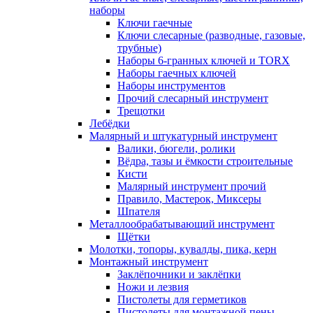
наборы
Ключи гаечные
Ключи слесарные (разводные, газовые,
трубные)
Наборы 6-гранных ключей и TORX
Наборы гаечных ключей
Наборы инструментов
Прочий слесарный инструмент
Трещотки
Лебёдки
Малярный и штукатурный инструмент
Валики, бюгели, ролики
Вёдра, тазы и ёмкости строительные
Кисти
Малярный инструмент прочий
Правило, Мастерок, Миксеры
Шпателя
Металлообрабатывающий инструмент
Щётки
Молотки, топоры, кувалды, пика, керн
Монтажный инструмент
Заклёпочники и заклёпки
Ножи и лезвия
Пистолеты для герметиков
Пистолеты для монтажной пены