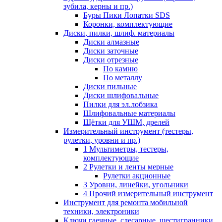
зубила, керны и пр.)
Буры Пики Лопатки SDS
Коронки, комплектующие
Диски, пилки, шлиф. материалы
Диски алмазные
Диски заточные
Диски отрезные
По камню
По металлу
Диски пильные
Диски шлифовальные
Пилки для эл.лобзика
Шлифовальные материалы
Щётки для УШМ, дрелей
Измерительный инструмент (тестеры,
рулетки, уровни и пр.)
1 Мультиметры, тестеры,
комплектующие
2 Рулетки и ленты мерные
Рулетки акционные
3 Уровни, линейки, угольники
4 Прочий измерительный инструмент
Инструмент для ремонта мобильной
техники, электроники
Ключи гаечные, слесарные, шестигранники,