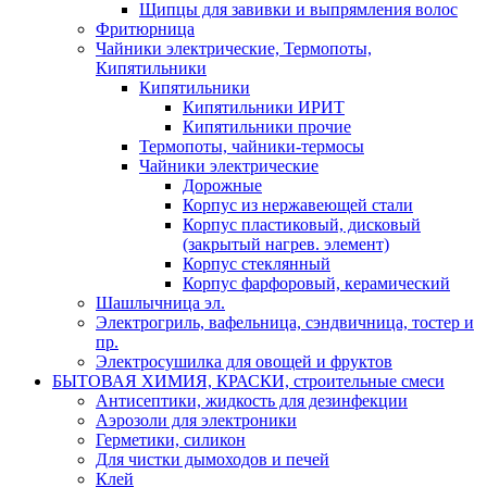
Щипцы для завивки и выпрямления волос
Фритюрница
Чайники электрические, Термопоты,
Кипятильники
Кипятильники
Кипятильники ИРИТ
Кипятильники прочие
Термопоты, чайники-термосы
Чайники электрические
Дорожные
Корпус из нержавеющей стали
Корпус пластиковый, дисковый
(закрытый нагрев. элемент)
Корпус стеклянный
Корпус фарфоровый, керамический
Шашлычница эл.
Электрогриль, вафельница, сэндвичница, тостер и
пр.
Электросушилка для овощей и фруктов
БЫТОВАЯ ХИМИЯ, КРАСКИ, строительные смеси
Антисептики, жидкость для дезинфекции
Аэрозоли для электроники
Герметики, силикон
Для чистки дымоходов и печей
Клей