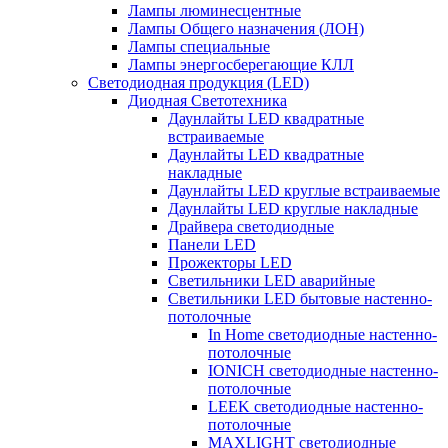
Лампы люминесцентные
Лампы Общего назначения (ЛОН)
Лампы специальные
Лампы энергосберегающие КЛЛ
Светодиодная продукция (LED)
Диодная Светотехника
Даунлайты LED квадратные
встраиваемые
Даунлайты LED квадратные
накладные
Даунлайты LED круглые встраиваемые
Даунлайты LED круглые накладные
Драйвера светодиодные
Панели LED
Прожекторы LED
Светильники LED аварийные
Светильники LED бытовые настенно-
потолочные
In Home светодиодные настенно-
потолочные
IONICH светодиодные настенно-
потолочные
LEEK светодиодные настенно-
потолочные
MAXLIGHT светодиодные