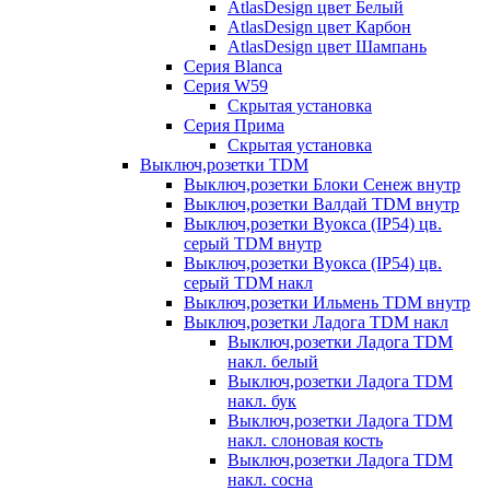
AtlasDesign цвет Белый
AtlasDesign цвет Карбон
AtlasDesign цвет Шампань
Серия Blanca
Серия W59
Скрытая установка
Серия Прима
Скрытая установка
Выключ,розетки TDM
Выключ,розетки Блоки Сенеж внутр
Выключ,розетки Валдай TDM внутр
Выключ,розетки Вуокса (IP54) цв.
серый TDM внутр
Выключ,розетки Вуокса (IP54) цв.
серый TDM накл
Выключ,розетки Ильмень TDM внутр
Выключ,розетки Ладога TDM накл
Выключ,розетки Ладога TDM
накл. белый
Выключ,розетки Ладога TDM
накл. бук
Выключ,розетки Ладога TDM
накл. слоновая кость
Выключ,розетки Ладога TDM
накл. сосна