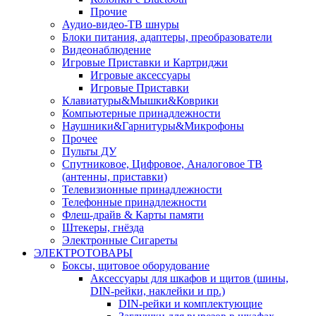
Прочие
Аудио-видео-ТВ шнуры
Блоки питания, адаптеры, преобразователи
Видеонаблюдение
Игровые Приставки и Картриджи
Игровые аксессуары
Игровые Приставки
Клавиатуры&Мышки&Коврики
Компьютерные принадлежности
Наушники&Гарнитуры&Микрофоны
Прочее
Пульты ДУ
Спутниковое, Цифровое, Аналоговое ТВ
(антенны, приставки)
Телевизионные принадлежности
Телефонные принадлежности
Флеш-драйв & Карты памяти
Штекеры, гнёзда
Электронные Сигареты
ЭЛЕКТРОТОВАРЫ
Боксы, щитовое оборудование
Аксессуары для шкафов и щитов (шины,
DIN-рейки, наклейки и пр.)
DIN-рейки и комплектующие