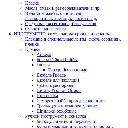
Краски
Масла, смазки, размораживатели и пр.
Пена монтажная, очистители
Растворители, ацетон, керосин и т.д.
Средства для септиков, биотуалетов
Строительные смеси
ИНСТРУМЕНТ расходные материалы и оснастка
Клеящие и специальные ленты, скотч, серпянки,
плёнки
Крепеж
Анкера
Болты Гайки Шайбы
Гвозди
Гвозди Фасованные
Дюбель Гвоздь
Дюбель для изоляций
Дюбель распорный
Петли, Уголки. Опоры
Проволока
Саморез+шайба кров.,сверло, цинк
Тросы-цепи и комплектующие
Шпильки резьбовые
Ручной инструмент и оснастка
Биты, удлинители, держатели
Буры и ударный инструмент (коронки,