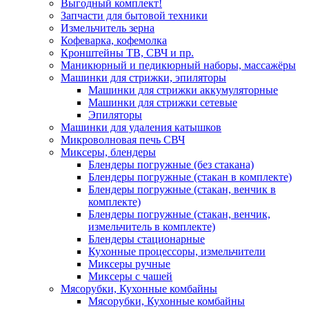
Выгодный комплект!
Запчасти для бытовой техники
Измельчитель зерна
Кофеварка, кофемолка
Кронштейны ТВ, СВЧ и пр.
Маникюрный и педикюрный наборы, массажёры
Машинки для стрижки, эпиляторы
Машинки для стрижки аккумуляторные
Машинки для стрижки сетевые
Эпиляторы
Машинки для удаления катышков
Микроволновая печь СВЧ
Миксеры, блендеры
Блендеры погружные (без стакана)
Блендеры погружные (стакан в комплекте)
Блендеры погружные (стакан, венчик в
комплекте)
Блендеры погружные (стакан, венчик,
измельчитель в комплекте)
Блендеры стационарные
Кухонные процессоры, измельчители
Миксеры ручные
Миксеры с чашей
Мясорубки, Кухонные комбайны
Мясорубки, Кухонные комбайны