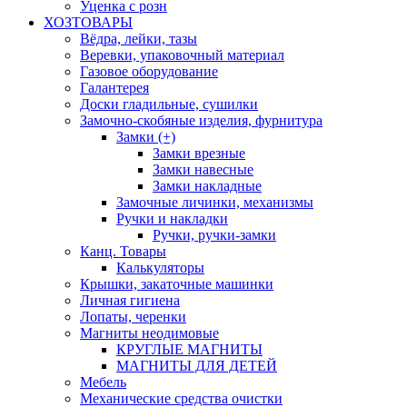
Уценка с розн
ХОЗТОВАРЫ
Вёдра, лейки, тазы
Веревки, упаковочный материал
Газовое оборудование
Галантерея
Доски гладильные, сушилки
Замочно-скобяные изделия, фурнитура
Замки (+)
Замки врезные
Замки навесные
Замки накладные
Замочные личинки, механизмы
Ручки и накладки
Ручки, ручки-замки
Канц. Товары
Калькуляторы
Крышки, закаточные машинки
Личная гигиена
Лопаты, черенки
Магниты неодимовые
КРУГЛЫЕ МАГНИТЫ
МАГНИТЫ ДЛЯ ДЕТЕЙ
Мебель
Механические средства очистки