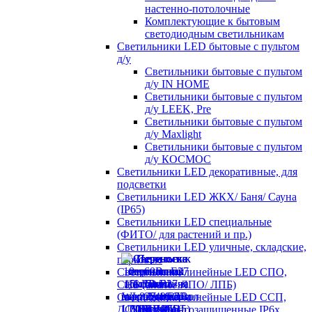
настенно-потолочные
Комплектующие к бытовым
светодиодным светильникам
Светильники LED бытовые с пультом
д/у
Светильники бытовые с пультом
д/у IN HOME
Светильники бытовые с пультом
д/у LEEK, Pre
Светильники бытовые с пультом
д/у Maxlight
Светильники бытовые с пультом
д/у КОСМОС
Светильники LED декоративные, для
подсветки
Светильники LED ЖКХ/ Баня/ Сауна
(IP65)
Светильники LED специальные
(ФИТО/ для растений и пр.)
Светильники LED уличные, складские,
парковые
Светильники линейные LED СПО,
СПБ (аналог ЛПО/ ЛПБ)
Светильники линейные LED ССП,
ДСП пылевлагозащищенные IP6х