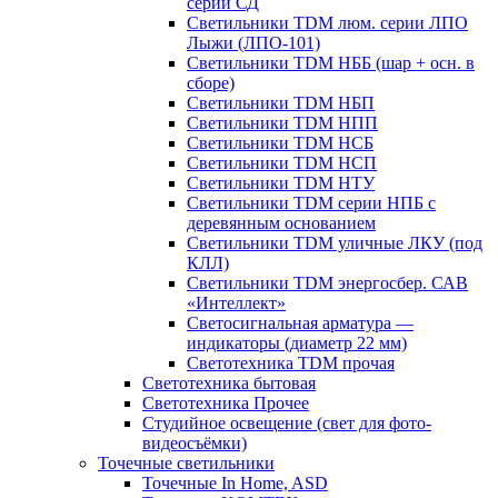
серии СД
Светильники TDM люм. серии ЛПО
Лыжи (ЛПО-101)
Светильники TDM НББ (шар + осн. в
сборе)
Светильники TDM НБП
Светильники TDM НПП
Светильники TDM НСБ
Светильники TDM НСП
Светильники TDM НТУ
Светильники TDM серии НПБ с
деревянным основанием
Светильники TDM уличные ЛКУ (под
КЛЛ)
Светильники TDM энергосбер. САВ
«Интеллект»
Светосигнальная арматура —
индикаторы (диаметр 22 мм)
Светотехника TDM прочая
Светотехника бытовая
Светотехника Прочее
Студийное освещение (свет для фото-
видеосъёмки)
Точечные светильники
Точечные In Home, ASD