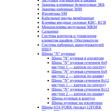
Заглушки для вырезов в шкафах
Зажимы клеммные безвинтовые ЗКБ
Зажимы наборные ЗНИ
Изоляторы SM
Кабельные вводы мембранные
Клеммы вводные силовые КВС, КСВ
Микроклеммы модульные МКМ
Сальники
Система контроля и управления
климатом шкафов- Обогреватели
Система наборных шинодержателей
НШД
Шины "N" нулевые
Шина "N" нулевая в изоляторе
Шина "N" нулевая сечением 6х9
мм (тип 1 — крепеж по центру)
Шина "N" нулевая сечением 6х9
мм (тип 2 — крепеж по краям)
Шина "N" нулевая сечением 8х12
мм (тип 1 — крепеж по центру)
Шина "N" нулевая сечением 8х12
мм (тип 2 — крепеж по краям)
Шины нулевые в корпусе
Шины нулевые на изоляторах
Шины 63A FORK (вилка) 12FORK