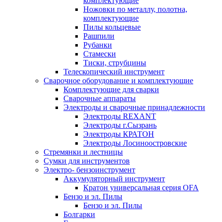
комплектующие
Ножовки по металлу, полотна,
комплектующие
Пилы кольцевые
Рашпили
Рубанки
Стамески
Тиски, струбцины
Телескопический инструмент
Сварочное оборудование и комплектующие
Комплектующие для сварки
Сварочные аппараты
Электроды и сварочные принадлежности
Электроды REXANT
Электроды г.Сызрань
Электроды КРАТОН
Электроды Лосиноостровские
Стремянки и лестницы
Сумки для инструментов
Электро- бензоинструмент
Аккумуляторный инструмент
Кратон универсальная серия OFA
Бензо и эл. Пилы
Бензо и эл. Пилы
Болгарки