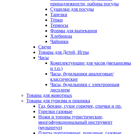
принадлежности, наборы посуды
Сушилки для посуды
Тарелки
Тёрки
Термосы
Формы для выпекания
Хлебницы
Чайники
Свечи
Товары для Детей, Игры
Часы
Комплектующие для часов (механизмы
и т.п.)
Часы, будильники аналоговые/
классические
Часы, будильники с электронным
дисплеем
Товары для животных
Товары для туризма и пикника
Газ, бензин, сухое горючее, спички и пр.
Горелки газовые
Ножи и топоры туристические,
многофункциональный инструмент
(мультитул)
Плиты портативные, походные, газовые