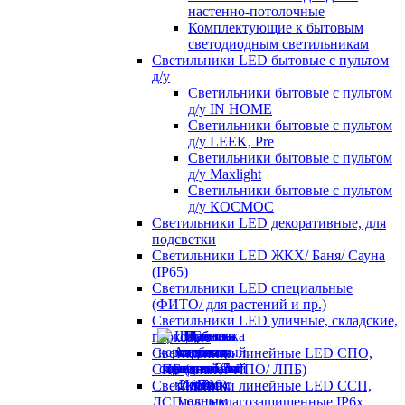
настенно-потолочные
Комплектующие к бытовым
светодиодным светильникам
Светильники LED бытовые с пультом
д/у
Светильники бытовые с пультом
д/у IN HOME
Светильники бытовые с пультом
д/у LEEK, Pre
Светильники бытовые с пультом
д/у Maxlight
Светильники бытовые с пультом
д/у КОСМОС
Светильники LED декоративные, для
подсветки
Светильники LED ЖКХ/ Баня/ Сауна
(IP65)
Светильники LED специальные
(ФИТО/ для растений и пр.)
Светильники LED уличные, складские,
парковые
Светильники линейные LED СПО,
СПБ (аналог ЛПО/ ЛПБ)
Светильники линейные LED ССП,
ДСП пылевлагозащищенные IP6х