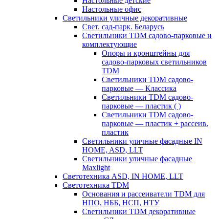
Настольные детские
Настольные офис
Светильники уличные декоративные
Свет. сад-парк. Беларусь
Светильники TDM садово-парковые и
комплектующие
Опоры и кронштейны для
садово-парковых светильников
TDM
Светильники TDM садово-
парковые — Классика
Светильники TDM садово-
парковые — пластик ( )
Светильники TDM садово-
парковые — пластик + рассеив.
пластик
Светильники уличные фасадные IN
HOME, ASD, LLT
Светильники уличные фасадные
Maxlight
Светотехника ASD, IN HOME, LLT
Светотехника TDM
Основания и рассеиватели TDM для
НПО, НББ, НСП, НТУ
Светильники TDM декоративные