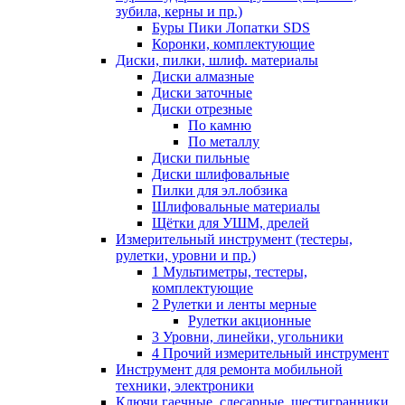
зубила, керны и пр.)
Буры Пики Лопатки SDS
Коронки, комплектующие
Диски, пилки, шлиф. материалы
Диски алмазные
Диски заточные
Диски отрезные
По камню
По металлу
Диски пильные
Диски шлифовальные
Пилки для эл.лобзика
Шлифовальные материалы
Щётки для УШМ, дрелей
Измерительный инструмент (тестеры,
рулетки, уровни и пр.)
1 Мультиметры, тестеры,
комплектующие
2 Рулетки и ленты мерные
Рулетки акционные
3 Уровни, линейки, угольники
4 Прочий измерительный инструмент
Инструмент для ремонта мобильной
техники, электроники
Ключи гаечные, слесарные, шестигранники,