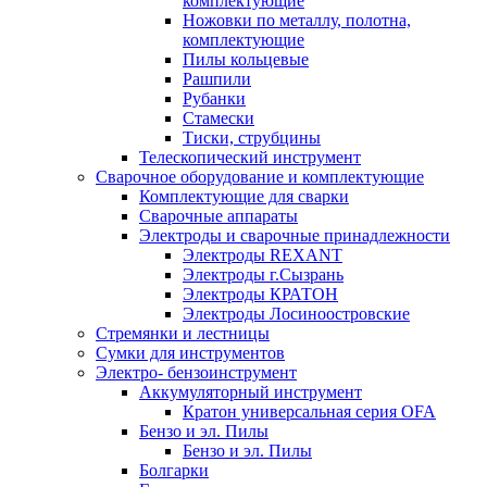
комплектующие
Ножовки по металлу, полотна,
комплектующие
Пилы кольцевые
Рашпили
Рубанки
Стамески
Тиски, струбцины
Телескопический инструмент
Сварочное оборудование и комплектующие
Комплектующие для сварки
Сварочные аппараты
Электроды и сварочные принадлежности
Электроды REXANT
Электроды г.Сызрань
Электроды КРАТОН
Электроды Лосиноостровские
Стремянки и лестницы
Сумки для инструментов
Электро- бензоинструмент
Аккумуляторный инструмент
Кратон универсальная серия OFA
Бензо и эл. Пилы
Бензо и эл. Пилы
Болгарки