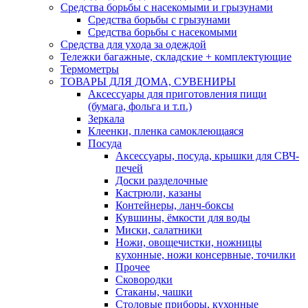
Средства борьбы с насекомыми и грызунами
Средства борьбы с грызунами
Средства борьбы с насекомыми
Средства для ухода за одеждой
Тележки багажные, складские + комплектующие
Термометры
ТОВАРЫ ДЛЯ ДОМА, СУВЕНИРЫ
Аксессуары для приготовления пищи
(бумага, фольга и т.п.)
Зеркала
Клеенки, пленка самоклеющаяся
Посуда
Аксессуары, посуда, крышки для СВЧ-
печей
Доски разделочные
Кастрюли, казаны
Контейнеры, ланч-боксы
Кувшины, ёмкости для воды
Миски, салатники
Ножи, овощечистки, ножницы
кухонные, ножи консервные, точилки
Прочее
Сковородки
Стаканы, чашки
Столовые приборы, кухонные