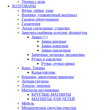
Уценка с розн
ХОЗТОВАРЫ
Вёдра, лейки, тазы
Веревки, упаковочный материал
Газовое оборудование
Галантерея
Доски гладильные, сушилки
Замочно-скобяные изделия, фурнитура
Замки (+)
Замки врезные
Замки навесные
Замки накладные
Замочные личинки, механизмы
Ручки и накладки
Ручки, ручки-замки
Канц. Товары
Калькуляторы
Крышки, закаточные машинки
Личная гигиена
Лопаты, черенки
Магниты неодимовые
КРУГЛЫЕ МАГНИТЫ
МАГНИТЫ ДЛЯ ДЕТЕЙ
Мебель
Механические средства очистки