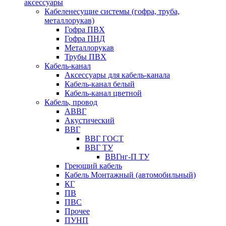
аксессуары
Кабеленесущие системы (гофра, труба,
металлорукав)
Гофра ПВХ
Гофра ПНД
Металлорукав
Трубы ПВХ
Кабель-канал
Аксессуары для кабель-канала
Кабель-канал белый
Кабель-канал цветной
Кабель, провод
АВВГ
Акустический
ВВГ
ВВГ ГОСТ
ВВГ ТУ
ВВГнг-П ТУ
Греющий кабель
Кабель Монтажный (автомобильный)
КГ
ПВ
ПВС
Прочее
ПУНП