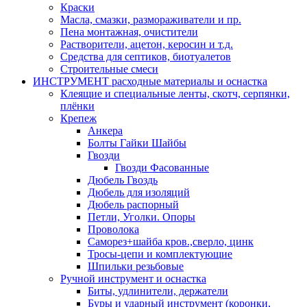
Краски
Масла, смазки, размораживатели и пр.
Пена монтажная, очистители
Растворители, ацетон, керосин и т.д.
Средства для септиков, биотуалетов
Строительные смеси
ИНСТРУМЕНТ расходные материалы и оснастка
Клеящие и специальные ленты, скотч, серпянки,
плёнки
Крепеж
Анкера
Болты Гайки Шайбы
Гвозди
Гвозди Фасованные
Дюбель Гвоздь
Дюбель для изоляций
Дюбель распорный
Петли, Уголки. Опоры
Проволока
Саморез+шайба кров.,сверло, цинк
Тросы-цепи и комплектующие
Шпильки резьбовые
Ручной инструмент и оснастка
Биты, удлинители, держатели
Буры и ударный инструмент (коронки,