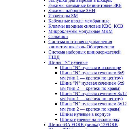
Заглушки для вырезов в шкафах
Зажимы клеммные безвинтовые ЗКБ
Зажимы наборные ЗНИ
Изоляторы SM
Кабельные вводы мембранные
Клеммы вводные силовые КВС, КСВ
Микроклеммы модульные МКМ
Сальники
Система контроля и управления
климатом шкафов- Обогреватели
Система наборных шинодержателей
НШД
Шины "N" нулевые
Шина "N" нулевая в изоляторе
Шина "N" нулевая сечением 6х9
мм (тип 1 — крепеж по центру)
Шина "N" нулевая сечением 6х9
мм (тип 2 — крепеж по краям)
Шина "N" нулевая сечением 8х12
мм (тип 1 — крепеж по центру)
Шина "N" нулевая сечением 8х12
мм (тип 2 — крепеж по краям)
Шины нулевые в корпусе
Шины нулевые на изоляторах
Шины 63A FORK (вилка) 12FORK