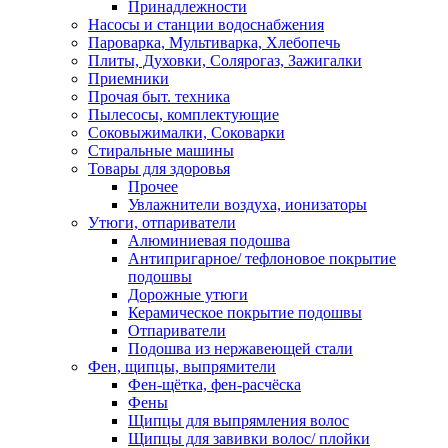
Принадлежности
Насосы и станции водоснабжения
Пароварка, Мультиварка, Хлебопечь
Плиты, Духовки, Солярогаз, Зажигалки
Приемники
Прочая быт. техника
Пылесосы, комплектующие
Соковыжималки, Соковарки
Стиральные машины
Товары для здоровья
Прочее
Увлажнители воздуха, ионизаторы
Утюги, отпариватели
Алюминиевая подошва
Антипригарное/ тефлоновое покрытие
подошвы
Дорожные утюги
Керамическое покрытие подошвы
Отпариватели
Подошва из нержавеющей стали
Фен, щипцы, выпрямители
Фен-щётка, фен-расчёска
Фены
Щипцы для выпрямления волос
Щипцы для завивки волос/ плойки