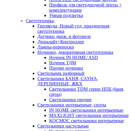
Профиль для светодиодной ленты +
комплектующие
Умная подсветка
Светотехника
Гирлянды, Новый год, праздничная
светотехника
Датчики движ. и фотореле
Дюралайт+Контроллер
Лампы-переноски
Ночники, декоративная светотехника
Ночник IN HOME/ ASD
Ночник ТДМ
Прочие ночники
Светильник разборный
Светильники БАНЯ, САУНА,
ДЕРЕВЯННЫЕ, ЖКХ
Светильники TDM серии НПБ (баня,
сауна)
Светильники прочие
Светильники интерьерные, споты
IN HOME светильники интерьерные
MAXLIGHT светильники интерьерные
КОСМОС светильники интерьерные
Светильники настольные