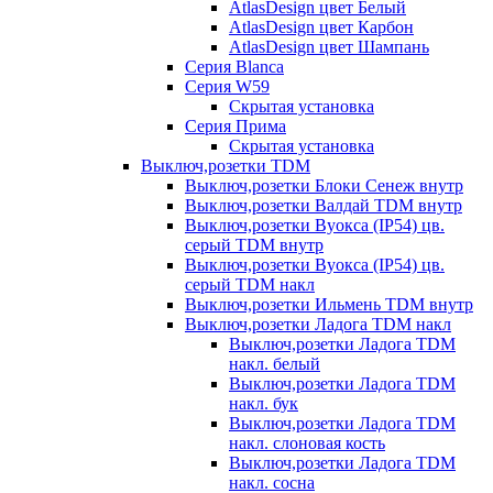
AtlasDesign цвет Белый
AtlasDesign цвет Карбон
AtlasDesign цвет Шампань
Серия Blanca
Серия W59
Скрытая установка
Серия Прима
Скрытая установка
Выключ,розетки TDM
Выключ,розетки Блоки Сенеж внутр
Выключ,розетки Валдай TDM внутр
Выключ,розетки Вуокса (IP54) цв.
серый TDM внутр
Выключ,розетки Вуокса (IP54) цв.
серый TDM накл
Выключ,розетки Ильмень TDM внутр
Выключ,розетки Ладога TDM накл
Выключ,розетки Ладога TDM
накл. белый
Выключ,розетки Ладога TDM
накл. бук
Выключ,розетки Ладога TDM
накл. слоновая кость
Выключ,розетки Ладога TDM
накл. сосна