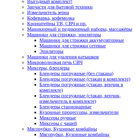
Выгодный комплект!
Запчасти для бытовой техники
Измельчитель зерна
Кофеварка, кофемолка
Кронштейны ТВ, СВЧ и пр.
Маникюрный и педикюрный наборы, массажёры
Машинки для стрижки, эпиляторы
Машинки для стрижки аккумуляторные
Машинки для стрижки сетевые
Эпиляторы
Машинки для удаления катышков
Микроволновая печь СВЧ
Миксеры, блендеры
Блендеры погружные (без стакана)
Блендеры погружные (стакан в комплекте)
Блендеры погружные (стакан, венчик в
комплекте)
Блендеры погружные (стакан, венчик,
измельчитель в комплекте)
Блендеры стационарные
Кухонные процессоры, измельчители
Миксеры ручные
Миксеры с чашей
Мясорубки, Кухонные комбайны
Мясорубки, Кухонные комбайны