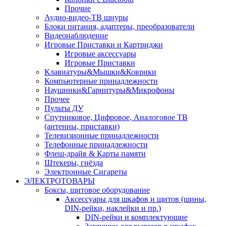
Прочие
Аудио-видео-ТВ шнуры
Блоки питания, адаптеры, преобразователи
Видеонаблюдение
Игровые Приставки и Картриджи
Игровые аксессуары
Игровые Приставки
Клавиатуры&Мышки&Коврики
Компьютерные принадлежности
Наушники&Гарнитуры&Микрофоны
Прочее
Пульты ДУ
Спутниковое, Цифровое, Аналоговое ТВ
(антенны, приставки)
Телевизионные принадлежности
Телефонные принадлежности
Флеш-драйв & Карты памяти
Штекеры, гнёзда
Электронные Сигареты
ЭЛЕКТРОТОВАРЫ
Боксы, щитовое оборудование
Аксессуары для шкафов и щитов (шины,
DIN-рейки, наклейки и пр.)
DIN-рейки и комплектующие