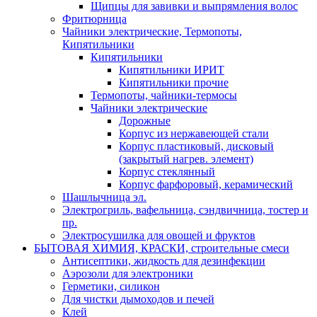
Щипцы для завивки и выпрямления волос
Фритюрница
Чайники электрические, Термопоты,
Кипятильники
Кипятильники
Кипятильники ИРИТ
Кипятильники прочие
Термопоты, чайники-термосы
Чайники электрические
Дорожные
Корпус из нержавеющей стали
Корпус пластиковый, дисковый
(закрытый нагрев. элемент)
Корпус стеклянный
Корпус фарфоровый, керамический
Шашлычница эл.
Электрогриль, вафельница, сэндвичница, тостер и
пр.
Электросушилка для овощей и фруктов
БЫТОВАЯ ХИМИЯ, КРАСКИ, строительные смеси
Антисептики, жидкость для дезинфекции
Аэрозоли для электроники
Герметики, силикон
Для чистки дымоходов и печей
Клей