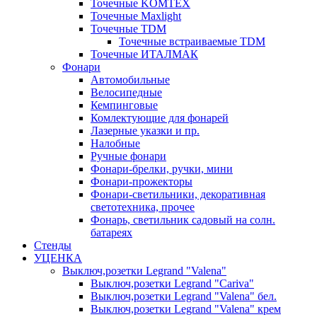
Точечные KOMTEX
Точечные Maxlight
Точечные TDM
Точечные встраиваемые TDM
Точечные ИТАЛМАК
Фонари
Автомобильные
Велосипедные
Кемпинговые
Комлектующие для фонарей
Лазерные указки и пр.
Налобные
Ручные фонари
Фонари-брелки, ручки, мини
Фонари-прожекторы
Фонари-светильники, декоративная
светотехника, прочее
Фонарь, светильник садовый на солн.
батареях
Стенды
УЦЕНКА
Выключ,розетки Legrand "Valena"
Выключ,розетки Legrand "Cariva"
Выключ,розетки Legrand "Valena" бел.
Выключ,розетки Legrand "Valena" крем