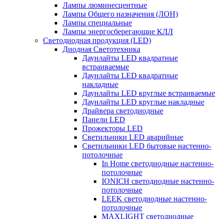
Лампы люминесцентные
Лампы Общего назначения (ЛОН)
Лампы специальные
Лампы энергосберегающие КЛЛ
Светодиодная продукция (LED)
Диодная Светотехника
Даунлайты LED квадратные
встраиваемые
Даунлайты LED квадратные
накладные
Даунлайты LED круглые встраиваемые
Даунлайты LED круглые накладные
Драйвера светодиодные
Панели LED
Прожекторы LED
Светильники LED аварийные
Светильники LED бытовые настенно-
потолочные
In Home светодиодные настенно-
потолочные
IONICH светодиодные настенно-
потолочные
LEEK светодиодные настенно-
потолочные
MAXLIGHT светодиодные