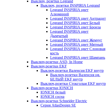
Выключ, розетки Legrand
Выключ, розетки INSPIRIA Legrand
Legrand INSPIRIA цвет
Алюминий
Legrand INSPIRIA цвет Антрацит
Legrand INSPIRIA цвет Белый
Legrand INSPIRIA цвет Бронза
Legrand INSPIRIA цвет
Дымчатый
Legrand INSPIRIA цвет Жемчуг
Legrand INSPIRIA цвет Мятный
Legrand INSPIRIA цвет Слоновая
кость
Legrand INSPIRIA цвет Шампань
Выключ,розетки ASD, In Home
Выключ,розетки EKF
Выключ,розетки Валенсия EKF внутр
Выключ,розетки Валенсия цв.
БЕЛЫЙ EKF внутр
Выключ,розетки Стокгольм EKF внутр
Выключ,розетки IONICH
IONICH белый
IONICH сосна
Выключ,розетки Schneider Electric
Серия AtlasDesign SE