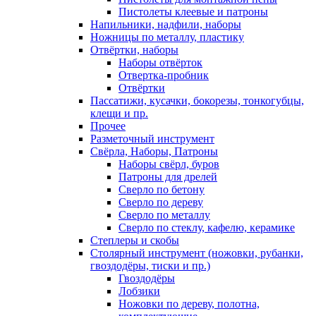
Пистолеты клеевые и патроны
Напильники, надфили, наборы
Ножницы по металлу, пластику
Отвёртки, наборы
Наборы отвёрток
Отвертка-пробник
Отвёртки
Пассатижи, кусачки, бокорезы, тонкогубцы,
клещи и пр.
Прочее
Разметочный инструмент
Свёрла, Наборы, Патроны
Наборы свёрл, буров
Патроны для дрелей
Сверло по бетону
Сверло по дереву
Сверло по металлу
Сверло по стеклу, кафелю, керамике
Степлеры и скобы
Столярный инструмент (ножовки, рубанки,
гвоздодёры, тиски и пр.)
Гвоздодёры
Лобзики
Ножовки по дереву, полотна,