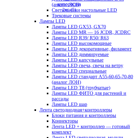
(аналог ЛСП)
Светильники настольные LED
Трековые системы
Лампы LED
Лампы LED GX53, GX70
Лампы LED MR — 16 JCDR, JCDRC
Лампы LED R39/ R50/ R63
Лампы LED высокомощные
Лампы LED декоративные, филамент
Лампы LED диммируемые
Лампы LED капсульные
Лампы LED свеча, свеча на ветру
Лампы LED специальные
Лампы LED стандарт А55-60-65-70-80
(аналог ЛОН)
Лампы LED Т8 (трубчатые)
Лампы LED ФИТО для растений и
рассады
Лампы LED шар
Лента светодиодная+контроллеры
Блоки питания и контроллеры
Коннекторы
Лента LED + контроллер — готовый
комплект
Лента LED светодиодная, модули