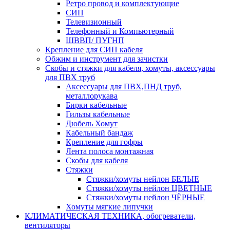
Ретро провод и комплектующие
СИП
Телевизионный
Телефонный и Компьютерный
ШВВП/ ПУГНП
Крепление для СИП кабеля
Обжим и инструмент для зачистки
Скобы и стяжки для кабеля, хомуты, аксессуары
для ПВХ труб
Аксессуары для ПВХ,ПНД труб,
металлорукава
Бирки кабельные
Гильзы кабельные
Дюбель Хомут
Кабельный бандаж
Крепление для гофры
Лента полоса монтажная
Скобы для кабеля
Стяжки
Стяжки/хомуты нейлон БЕЛЫЕ
Стяжки/хомуты нейлон ЦВЕТНЫЕ
Стяжки/хомуты нейлон ЧЁРНЫЕ
Хомуты мягкие липучки
КЛИМАТИЧЕСКАЯ ТЕХНИКА, обогреватели,
вентиляторы