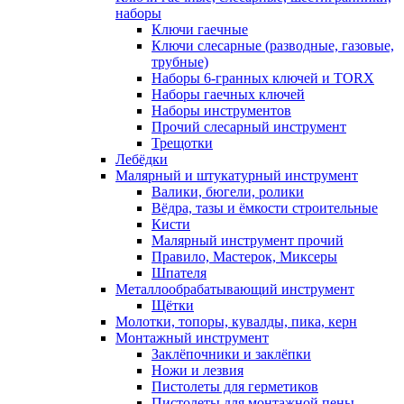
наборы
Ключи гаечные
Ключи слесарные (разводные, газовые,
трубные)
Наборы 6-гранных ключей и TORX
Наборы гаечных ключей
Наборы инструментов
Прочий слесарный инструмент
Трещотки
Лебёдки
Малярный и штукатурный инструмент
Валики, бюгели, ролики
Вёдра, тазы и ёмкости строительные
Кисти
Малярный инструмент прочий
Правило, Мастерок, Миксеры
Шпателя
Металлообрабатывающий инструмент
Щётки
Молотки, топоры, кувалды, пика, керн
Монтажный инструмент
Заклёпочники и заклёпки
Ножи и лезвия
Пистолеты для герметиков
Пистолеты для монтажной пены