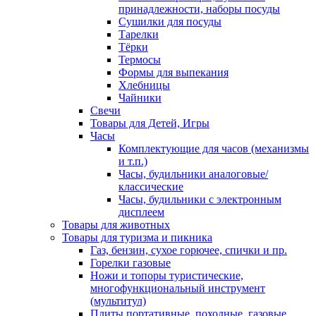
принадлежности, наборы посуды
Сушилки для посуды
Тарелки
Тёрки
Термосы
Формы для выпекания
Хлебницы
Чайники
Свечи
Товары для Детей, Игры
Часы
Комплектующие для часов (механизмы
и т.п.)
Часы, будильники аналоговые/
классические
Часы, будильники с электронным
дисплеем
Товары для животных
Товары для туризма и пикника
Газ, бензин, сухое горючее, спички и пр.
Горелки газовые
Ножи и топоры туристические,
многофункциональный инструмент
(мультитул)
Плиты портативные, походные, газовые