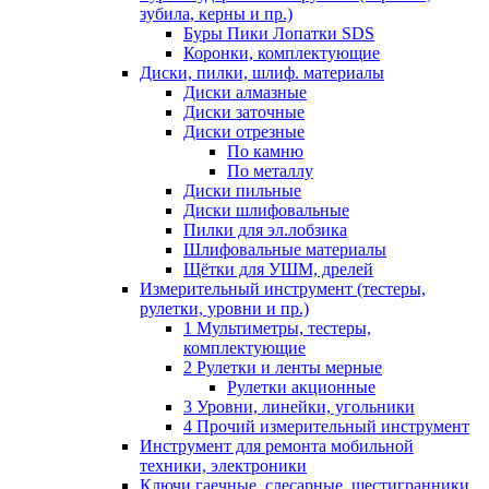
зубила, керны и пр.)
Буры Пики Лопатки SDS
Коронки, комплектующие
Диски, пилки, шлиф. материалы
Диски алмазные
Диски заточные
Диски отрезные
По камню
По металлу
Диски пильные
Диски шлифовальные
Пилки для эл.лобзика
Шлифовальные материалы
Щётки для УШМ, дрелей
Измерительный инструмент (тестеры,
рулетки, уровни и пр.)
1 Мультиметры, тестеры,
комплектующие
2 Рулетки и ленты мерные
Рулетки акционные
3 Уровни, линейки, угольники
4 Прочий измерительный инструмент
Инструмент для ремонта мобильной
техники, электроники
Ключи гаечные, слесарные, шестигранники,