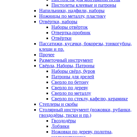
Пистолеты клеевые и патроны
Напильники, надфили, наборы
Ножницы по металлу, пластику
Отвёртки, наборы
Наборы отвёрток
Отвертка-пробник
Отвёртки
Пассатижи, кусачки, бокорезы, тонкогубцы,
клещи и пр.
Прочее
Разметочный инструмент
Свёрла, Наборы, Патроны
Наборы свёрл, буров
Патроны для дрелей
Сверло по бетону
Сверло по дереву
Сверло по металлу
Сверло по стеклу, кафелю, керамике
Степлеры и скобы
Столярный инструмент (ножовки, рубанки,
гвоздодёры, тиски и пр.)
Гвоздодёры
Лобзики
Ножовки по дереву, полотна,