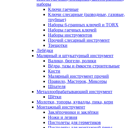
наборы
Ключи гаечные
Ключи слесарные (разводные, газовые,
трубные)
Наборы 6-гранных ключей и TORX
Наборы гаечных ключей
Наборы инструментов
Прочий слесарный инструмент
Трещотки
Лебёдки
Малярный и штукатурный инструмент
Валики, бюгели, ролики
Вёдра, тазы и ёмкости строительные
Кисти
Малярный инструмент прочий
Правило, Мастерок, Миксеры
Шпателя
Металлообрабатывающий инструмент
Щётки
Молотки, топоры, кувалды, пика, керн
Монтажный инструмент
Заклёпочники и заклёпки
Ножи и лезвия
Пистолеты для герметиков
Пистолеты для монтажной пены