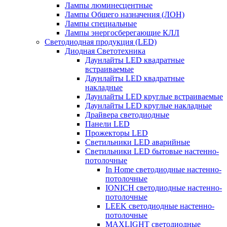
Лампы люминесцентные
Лампы Общего назначения (ЛОН)
Лампы специальные
Лампы энергосберегающие КЛЛ
Светодиодная продукция (LED)
Диодная Светотехника
Даунлайты LED квадратные
встраиваемые
Даунлайты LED квадратные
накладные
Даунлайты LED круглые встраиваемые
Даунлайты LED круглые накладные
Драйвера светодиодные
Панели LED
Прожекторы LED
Светильники LED аварийные
Светильники LED бытовые настенно-
потолочные
In Home светодиодные настенно-
потолочные
IONICH светодиодные настенно-
потолочные
LEEK светодиодные настенно-
потолочные
MAXLIGHT светодиодные