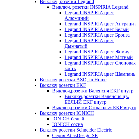
Выключ, розетки Legrand
Выключ, розетки INSPIRIA Legrand
Legrand INSPIRIA цвет
Алюминий
Legrand INSPIRIA цвет Антрацит
Legrand INSPIRIA цвет Белый
Legrand INSPIRIA цвет Бронза
Legrand INSPIRIA цвет
Дымчатый
Legrand INSPIRIA цвет Жемчуг
Legrand INSPIRIA цвет Мятный
Legrand INSPIRIA цвет Слоновая
кость
Legrand INSPIRIA цвет Шампань
Выключ,розетки ASD, In Home
Выключ,розетки EKF
Выключ,розетки Валенсия EKF внутр
Выключ,розетки Валенсия цв.
БЕЛЫЙ EKF внутр
Выключ,розетки Стокгольм EKF внутр
Выключ,розетки IONICH
IONICH белый
IONICH сосна
Выключ,розетки Schneider Electric
Серия AtlasDesign SE