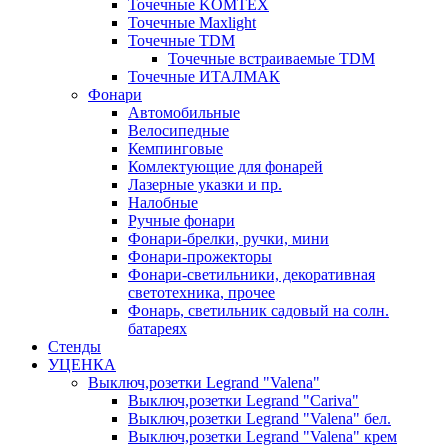
Точечные KOMTEX
Точечные Maxlight
Точечные TDM
Точечные встраиваемые TDM
Точечные ИТАЛМАК
Фонари
Автомобильные
Велосипедные
Кемпинговые
Комлектующие для фонарей
Лазерные указки и пр.
Налобные
Ручные фонари
Фонари-брелки, ручки, мини
Фонари-прожекторы
Фонари-светильники, декоративная
светотехника, прочее
Фонарь, светильник садовый на солн.
батареях
Стенды
УЦЕНКА
Выключ,розетки Legrand "Valena"
Выключ,розетки Legrand "Cariva"
Выключ,розетки Legrand "Valena" бел.
Выключ,розетки Legrand "Valena" крем