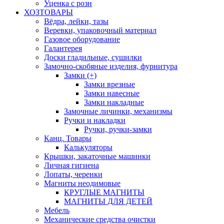
Уценка с розн
ХОЗТОВАРЫ
Вёдра, лейки, тазы
Веревки, упаковочный материал
Газовое оборудование
Галантерея
Доски гладильные, сушилки
Замочно-скобяные изделия, фурнитура
Замки (+)
Замки врезные
Замки навесные
Замки накладные
Замочные личинки, механизмы
Ручки и накладки
Ручки, ручки-замки
Канц. Товары
Калькуляторы
Крышки, закаточные машинки
Личная гигиена
Лопаты, черенки
Магниты неодимовые
КРУГЛЫЕ МАГНИТЫ
МАГНИТЫ ДЛЯ ДЕТЕЙ
Мебель
Механические средства очистки