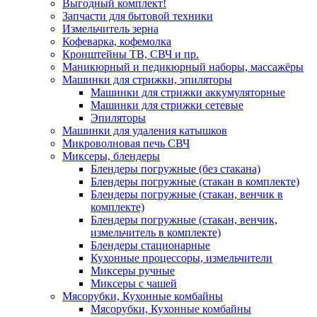
Выгодный комплект!
Запчасти для бытовой техники
Измельчитель зерна
Кофеварка, кофемолка
Кронштейны ТВ, СВЧ и пр.
Маникюрный и педикюрный наборы, массажёры
Машинки для стрижки, эпиляторы
Машинки для стрижки аккумуляторные
Машинки для стрижки сетевые
Эпиляторы
Машинки для удаления катышков
Микроволновая печь СВЧ
Миксеры, блендеры
Блендеры погружные (без стакана)
Блендеры погружные (стакан в комплекте)
Блендеры погружные (стакан, венчик в
комплекте)
Блендеры погружные (стакан, венчик,
измельчитель в комплекте)
Блендеры стационарные
Кухонные процессоры, измельчители
Миксеры ручные
Миксеры с чашей
Мясорубки, Кухонные комбайны
Мясорубки, Кухонные комбайны