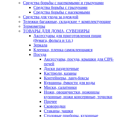
Средства борьбы с насекомыми и грызунами
Средства борьбы с грызунами
Средства борьбы с насекомыми
Средства для ухода за одеждой
Тележки багажные, складские + комплектующие
Термометры
ТОВАРЫ ДЛЯ ДОМА, СУВЕНИРЫ
Аксессуары для приготовления пищи
(бумага, фольга и т.п.)
Зеркала
Клеенки, пленка самоклеющаяся
Посуда
Аксессуары, посуда, крышки для СВЧ-
печей
Доски разделочные
Кастрюли, казаны
Контейнеры, ланч-боксы
Кувшины, ёмкости для воды
Миски, салатники
Ножи, овощечистки, ножницы
кухонные, ножи консервные, точилки
Прочее
Сковородки
Стаканы, чашки
Столовые приборы, кухонные