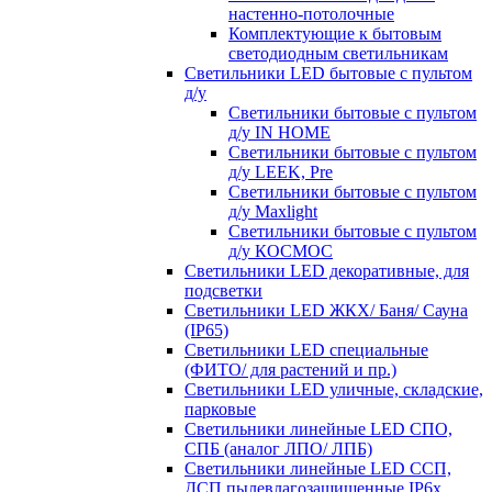
настенно-потолочные
Комплектующие к бытовым
светодиодным светильникам
Светильники LED бытовые с пультом
д/у
Светильники бытовые с пультом
д/у IN HOME
Светильники бытовые с пультом
д/у LEEK, Pre
Светильники бытовые с пультом
д/у Maxlight
Светильники бытовые с пультом
д/у КОСМОС
Светильники LED декоративные, для
подсветки
Светильники LED ЖКХ/ Баня/ Сауна
(IP65)
Светильники LED специальные
(ФИТО/ для растений и пр.)
Светильники LED уличные, складские,
парковые
Светильники линейные LED СПО,
СПБ (аналог ЛПО/ ЛПБ)
Светильники линейные LED ССП,
ДСП пылевлагозащищенные IP6х