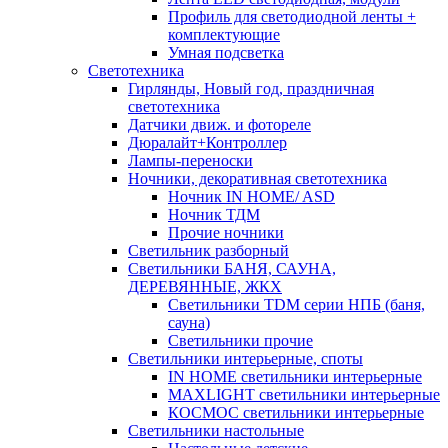
Профиль для светодиодной ленты +
комплектующие
Умная подсветка
Светотехника
Гирлянды, Новый год, праздничная
светотехника
Датчики движ. и фотореле
Дюралайт+Контроллер
Лампы-переноски
Ночники, декоративная светотехника
Ночник IN HOME/ ASD
Ночник ТДМ
Прочие ночники
Светильник разборный
Светильники БАНЯ, САУНА,
ДЕРЕВЯННЫЕ, ЖКХ
Светильники TDM серии НПБ (баня,
сауна)
Светильники прочие
Светильники интерьерные, споты
IN HOME светильники интерьерные
MAXLIGHT светильники интерьерные
КОСМОС светильники интерьерные
Светильники настольные