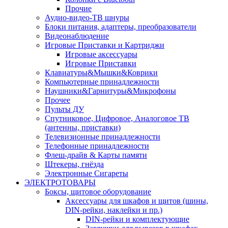
Прочие
Аудио-видео-ТВ шнуры
Блоки питания, адаптеры, преобразователи
Видеонаблюдение
Игровые Приставки и Картриджи
Игровые аксессуары
Игровые Приставки
Клавиатуры&Мышки&Коврики
Компьютерные принадлежности
Наушники&Гарнитуры&Микрофоны
Прочее
Пульты ДУ
Спутниковое, Цифровое, Аналоговое ТВ
(антенны, приставки)
Телевизионные принадлежности
Телефонные принадлежности
Флеш-драйв & Карты памяти
Штекеры, гнёзда
Электронные Сигареты
ЭЛЕКТРОТОВАРЫ
Боксы, щитовое оборудование
Аксессуары для шкафов и щитов (шины,
DIN-рейки, наклейки и пр.)
DIN-рейки и комплектующие