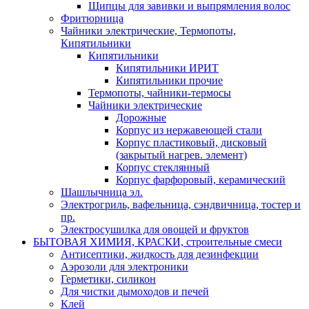
Щипцы для завивки и выпрямления волос
Фритюрница
Чайники электрические, Термопоты,
Кипятильники
Кипятильники
Кипятильники ИРИТ
Кипятильники прочие
Термопоты, чайники-термосы
Чайники электрические
Дорожные
Корпус из нержавеющей стали
Корпус пластиковый, дисковый
(закрытый нагрев. элемент)
Корпус стеклянный
Корпус фарфоровый, керамический
Шашлычница эл.
Электрогриль, вафельница, сэндвичница, тостер и
пр.
Электросушилка для овощей и фруктов
БЫТОВАЯ ХИМИЯ, КРАСКИ, строительные смеси
Антисептики, жидкость для дезинфекции
Аэрозоли для электроники
Герметики, силикон
Для чистки дымоходов и печей
Клей