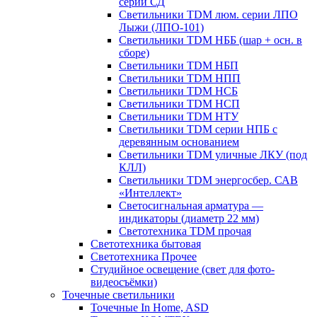
серии СД
Светильники TDM люм. серии ЛПО
Лыжи (ЛПО-101)
Светильники TDM НББ (шар + осн. в
сборе)
Светильники TDM НБП
Светильники TDM НПП
Светильники TDM НСБ
Светильники TDM НСП
Светильники TDM НТУ
Светильники TDM серии НПБ с
деревянным основанием
Светильники TDM уличные ЛКУ (под
КЛЛ)
Светильники TDM энергосбер. САВ
«Интеллект»
Светосигнальная арматура —
индикаторы (диаметр 22 мм)
Светотехника TDM прочая
Светотехника бытовая
Светотехника Прочее
Студийное освещение (свет для фото-
видеосъёмки)
Точечные светильники
Точечные In Home, ASD