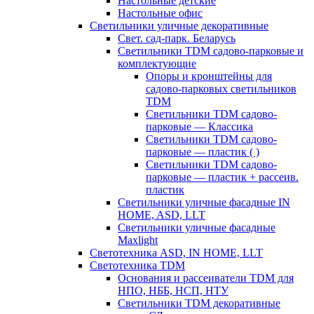
Настольные детские
Настольные офис
Светильники уличные декоративные
Свет. сад-парк. Беларусь
Светильники TDM садово-парковые и
комплектующие
Опоры и кронштейны для
садово-парковых светильников
TDM
Светильники TDM садово-
парковые — Классика
Светильники TDM садово-
парковые — пластик ( )
Светильники TDM садово-
парковые — пластик + рассеив.
пластик
Светильники уличные фасадные IN
HOME, ASD, LLT
Светильники уличные фасадные
Maxlight
Светотехника ASD, IN HOME, LLT
Светотехника TDM
Основания и рассеиватели TDM для
НПО, НББ, НСП, НТУ
Светильники TDM декоративные