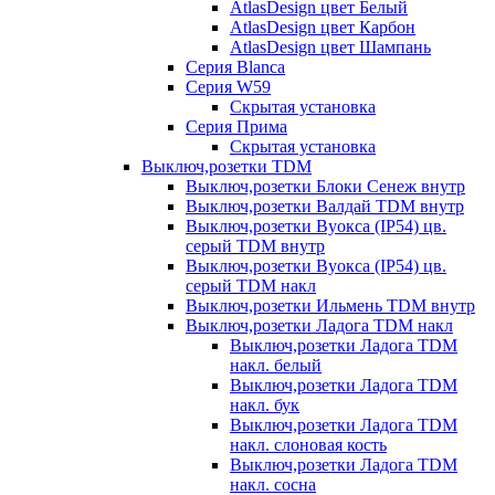
AtlasDesign цвет Белый
AtlasDesign цвет Карбон
AtlasDesign цвет Шампань
Серия Blanca
Серия W59
Скрытая установка
Серия Прима
Скрытая установка
Выключ,розетки TDM
Выключ,розетки Блоки Сенеж внутр
Выключ,розетки Валдай TDM внутр
Выключ,розетки Вуокса (IP54) цв.
серый TDM внутр
Выключ,розетки Вуокса (IP54) цв.
серый TDM накл
Выключ,розетки Ильмень TDM внутр
Выключ,розетки Ладога TDM накл
Выключ,розетки Ладога TDM
накл. белый
Выключ,розетки Ладога TDM
накл. бук
Выключ,розетки Ладога TDM
накл. слоновая кость
Выключ,розетки Ладога TDM
накл. сосна