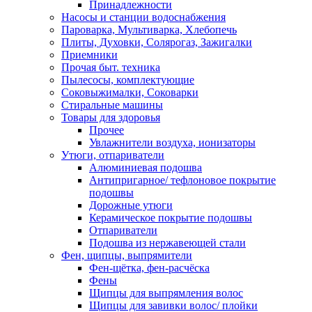
Принадлежности
Насосы и станции водоснабжения
Пароварка, Мультиварка, Хлебопечь
Плиты, Духовки, Солярогаз, Зажигалки
Приемники
Прочая быт. техника
Пылесосы, комплектующие
Соковыжималки, Соковарки
Стиральные машины
Товары для здоровья
Прочее
Увлажнители воздуха, ионизаторы
Утюги, отпариватели
Алюминиевая подошва
Антипригарное/ тефлоновое покрытие
подошвы
Дорожные утюги
Керамическое покрытие подошвы
Отпариватели
Подошва из нержавеющей стали
Фен, щипцы, выпрямители
Фен-щётка, фен-расчёска
Фены
Щипцы для выпрямления волос
Щипцы для завивки волос/ плойки