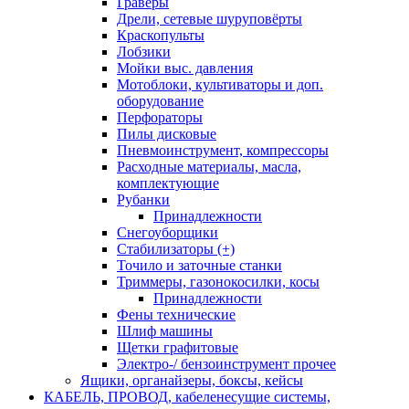
Граверы
Дрели, сетевые шуруповёрты
Краскопульты
Лобзики
Мойки выс. давления
Мотоблоки, культиваторы и доп.
оборудование
Перфораторы
Пилы дисковые
Пневмоинструмент, компрессоры
Расходные материалы, масла,
комплектующие
Рубанки
Принадлежности
Снегоуборщики
Стабилизаторы (+)
Точило и заточные станки
Триммеры, газонокосилки, косы
Принадлежности
Фены технические
Шлиф машины
Щетки графитовые
Электро-/ бензоинструмент прочее
Ящики, органайзеры, боксы, кейсы
КАБЕЛЬ, ПРОВОД, кабеленесущие системы,