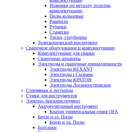
комплектующие
Ножовки по металлу, полотна,
комплектующие
Пилы кольцевые
Рашпили
Рубанки
Стамески
Тиски, струбцины
Телескопический инструмент
Сварочное оборудование и комплектующие
Комплектующие для сварки
Сварочные аппараты
Электроды и сварочные принадлежности
Электроды REXANT
Электроды г.Сызрань
Электроды КРАТОН
Электроды Лосиноостровские
Стремянки и лестницы
Сумки для инструментов
Электро- бензоинструмент
Аккумуляторный инструмент
Кратон универсальная серия OFA
Бензо и эл. Пилы
Бензо и эл. Пилы
Болгарки