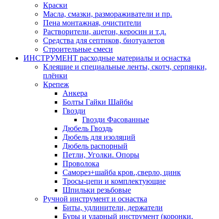
Краски
Масла, смазки, размораживатели и пр.
Пена монтажная, очистители
Растворители, ацетон, керосин и т.д.
Средства для септиков, биотуалетов
Строительные смеси
ИНСТРУМЕНТ расходные материалы и оснастка
Клеящие и специальные ленты, скотч, серпянки,
плёнки
Крепеж
Анкера
Болты Гайки Шайбы
Гвозди
Гвозди Фасованные
Дюбель Гвоздь
Дюбель для изоляций
Дюбель распорный
Петли, Уголки. Опоры
Проволока
Саморез+шайба кров.,сверло, цинк
Тросы-цепи и комплектующие
Шпильки резьбовые
Ручной инструмент и оснастка
Биты, удлинители, держатели
Буры и ударный инструмент (коронки,