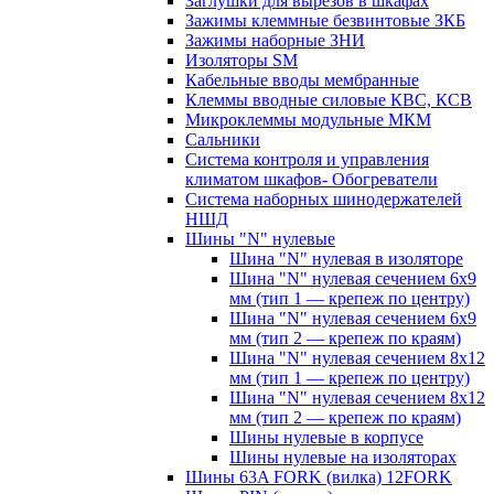
Заглушки для вырезов в шкафах
Зажимы клеммные безвинтовые ЗКБ
Зажимы наборные ЗНИ
Изоляторы SM
Кабельные вводы мембранные
Клеммы вводные силовые КВС, КСВ
Микроклеммы модульные МКМ
Сальники
Система контроля и управления
климатом шкафов- Обогреватели
Система наборных шинодержателей
НШД
Шины "N" нулевые
Шина "N" нулевая в изоляторе
Шина "N" нулевая сечением 6х9
мм (тип 1 — крепеж по центру)
Шина "N" нулевая сечением 6х9
мм (тип 2 — крепеж по краям)
Шина "N" нулевая сечением 8х12
мм (тип 1 — крепеж по центру)
Шина "N" нулевая сечением 8х12
мм (тип 2 — крепеж по краям)
Шины нулевые в корпусе
Шины нулевые на изоляторах
Шины 63A FORK (вилка) 12FORK