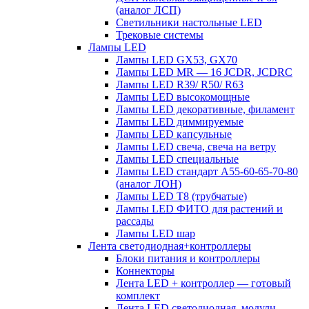
(аналог ЛСП)
Светильники настольные LED
Трековые системы
Лампы LED
Лампы LED GX53, GX70
Лампы LED MR — 16 JCDR, JCDRC
Лампы LED R39/ R50/ R63
Лампы LED высокомощные
Лампы LED декоративные, филамент
Лампы LED диммируемые
Лампы LED капсульные
Лампы LED свеча, свеча на ветру
Лампы LED специальные
Лампы LED стандарт А55-60-65-70-80
(аналог ЛОН)
Лампы LED Т8 (трубчатые)
Лампы LED ФИТО для растений и
рассады
Лампы LED шар
Лента светодиодная+контроллеры
Блоки питания и контроллеры
Коннекторы
Лента LED + контроллер — готовый
комплект
Лента LED светодиодная, модули