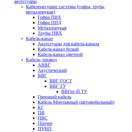
аксессуары
Кабеленесущие системы (гофра, труба,
металлорукав)
Гофра ПВХ
Гофра ПНД
Металлорукав
Трубы ПВХ
Кабель-канал
Аксессуары для кабель-канала
Кабель-канал белый
Кабель-канал цветной
Кабель, провод
АВВГ
Акустический
ВВГ
ВВГ ГОСТ
ВВГ ТУ
ВВГнг-П ТУ
Греющий кабель
Кабель Монтажный (автомобильный)
КГ
ПВ
ПВС
Прочее
ПУНП