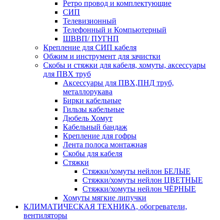
Ретро провод и комплектующие
СИП
Телевизионный
Телефонный и Компьютерный
ШВВП/ ПУГНП
Крепление для СИП кабеля
Обжим и инструмент для зачистки
Скобы и стяжки для кабеля, хомуты, аксессуары
для ПВХ труб
Аксессуары для ПВХ,ПНД труб,
металлорукава
Бирки кабельные
Гильзы кабельные
Дюбель Хомут
Кабельный бандаж
Крепление для гофры
Лента полоса монтажная
Скобы для кабеля
Стяжки
Стяжки/хомуты нейлон БЕЛЫЕ
Стяжки/хомуты нейлон ЦВЕТНЫЕ
Стяжки/хомуты нейлон ЧЁРНЫЕ
Хомуты мягкие липучки
КЛИМАТИЧЕСКАЯ ТЕХНИКА, обогреватели,
вентиляторы