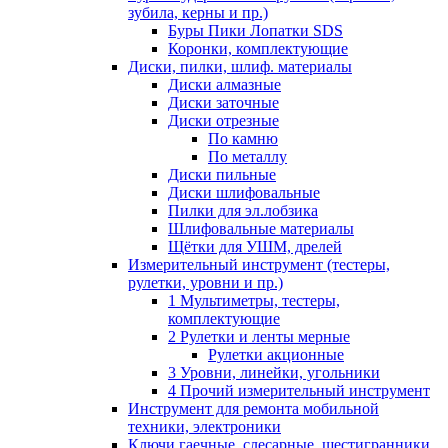
зубила, керны и пр.)
Буры Пики Лопатки SDS
Коронки, комплектующие
Диски, пилки, шлиф. материалы
Диски алмазные
Диски заточные
Диски отрезные
По камню
По металлу
Диски пильные
Диски шлифовальные
Пилки для эл.лобзика
Шлифовальные материалы
Щётки для УШМ, дрелей
Измерительный инструмент (тестеры,
рулетки, уровни и пр.)
1 Мультиметры, тестеры,
комплектующие
2 Рулетки и ленты мерные
Рулетки акционные
3 Уровни, линейки, угольники
4 Прочий измерительный инструмент
Инструмент для ремонта мобильной
техники, электроники
Ключи гаечные, слесарные, шестигранники,