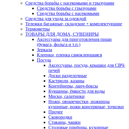
Средства борьбы с насекомыми и грызунами
Средства борьбы с грызунами
Средства борьбы с насекомыми
Средства для ухода за одеждой
Тележки багажные, складские + комплектующие
Термометры
ТОВАРЫ ДЛЯ ДОМА, СУВЕНИРЫ
Аксессуары для приготовления пищи
(бумага, фольга и т.п.)
Зеркала
Клеенки, пленка самоклеющаяся
Посуда
Аксессуары, посуда, крышки для СВЧ-
печей
Доски разделочные
Кастрюли, казаны
Контейнеры, ланч-боксы
Кувшины, ёмкости для воды
Миски, салатники
Ножи, овощечистки, ножницы
кухонные, ножи консервные, точилки
Прочее
Сковородки
Стаканы, чашки
Столовые приборы, кухонные