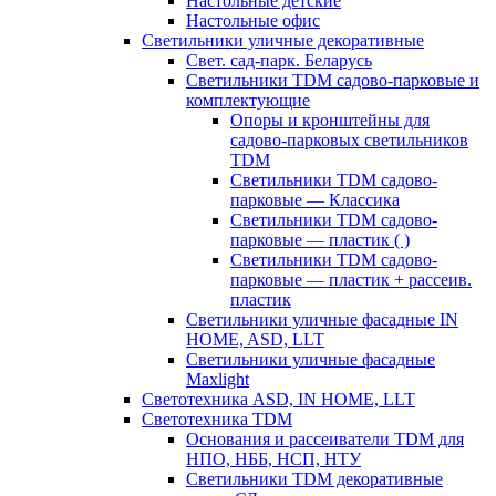
Настольные детские
Настольные офис
Светильники уличные декоративные
Свет. сад-парк. Беларусь
Светильники TDM садово-парковые и
комплектующие
Опоры и кронштейны для
садово-парковых светильников
TDM
Светильники TDM садово-
парковые — Классика
Светильники TDM садово-
парковые — пластик ( )
Светильники TDM садово-
парковые — пластик + рассеив.
пластик
Светильники уличные фасадные IN
HOME, ASD, LLT
Светильники уличные фасадные
Maxlight
Светотехника ASD, IN HOME, LLT
Светотехника TDM
Основания и рассеиватели TDM для
НПО, НББ, НСП, НТУ
Светильники TDM декоративные