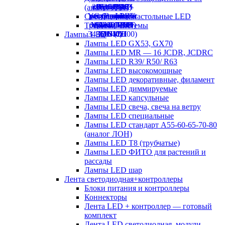
(аналог ЛСП)
Светильники настольные LED
Трековые системы
Лампы LED
Лампы LED GX53, GX70
Лампы LED MR — 16 JCDR, JCDRC
Лампы LED R39/ R50/ R63
Лампы LED высокомощные
Лампы LED декоративные, филамент
Лампы LED диммируемые
Лампы LED капсульные
Лампы LED свеча, свеча на ветру
Лампы LED специальные
Лампы LED стандарт А55-60-65-70-80
(аналог ЛОН)
Лампы LED Т8 (трубчатые)
Лампы LED ФИТО для растений и
рассады
Лампы LED шар
Лента светодиодная+контроллеры
Блоки питания и контроллеры
Коннекторы
Лента LED + контроллер — готовый
комплект
Лента LED светодиодная, модули