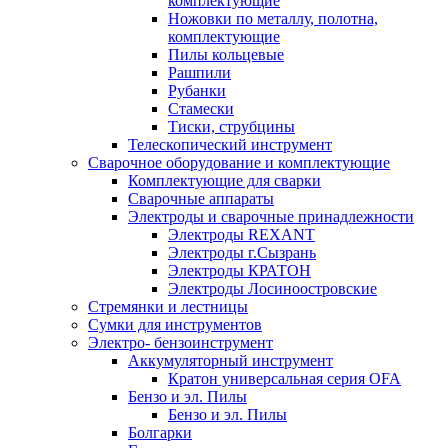
комплектующие
Ножовки по металлу, полотна,
комплектующие
Пилы кольцевые
Рашпили
Рубанки
Стамески
Тиски, струбцины
Телескопический инструмент
Сварочное оборудование и комплектующие
Комплектующие для сварки
Сварочные аппараты
Электроды и сварочные принадлежности
Электроды REXANT
Электроды г.Сызрань
Электроды КРАТОН
Электроды Лосиноостровские
Стремянки и лестницы
Сумки для инструментов
Электро- бензоинструмент
Аккумуляторный инструмент
Кратон универсальная серия OFA
Бензо и эл. Пилы
Бензо и эл. Пилы
Болгарки