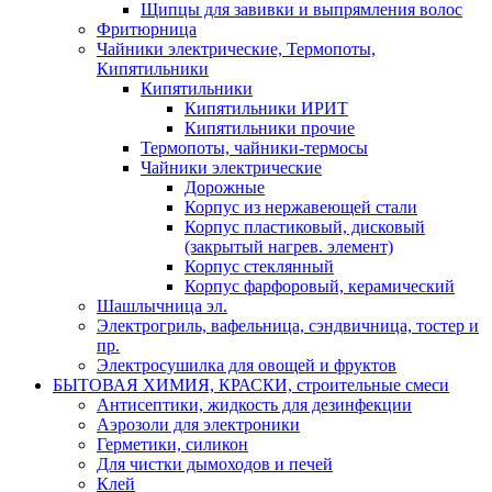
Щипцы для завивки и выпрямления волос
Фритюрница
Чайники электрические, Термопоты,
Кипятильники
Кипятильники
Кипятильники ИРИТ
Кипятильники прочие
Термопоты, чайники-термосы
Чайники электрические
Дорожные
Корпус из нержавеющей стали
Корпус пластиковый, дисковый
(закрытый нагрев. элемент)
Корпус стеклянный
Корпус фарфоровый, керамический
Шашлычница эл.
Электрогриль, вафельница, сэндвичница, тостер и
пр.
Электросушилка для овощей и фруктов
БЫТОВАЯ ХИМИЯ, КРАСКИ, строительные смеси
Антисептики, жидкость для дезинфекции
Аэрозоли для электроники
Герметики, силикон
Для чистки дымоходов и печей
Клей