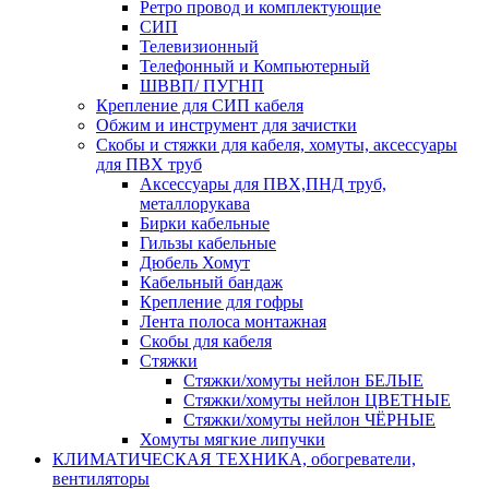
Ретро провод и комплектующие
СИП
Телевизионный
Телефонный и Компьютерный
ШВВП/ ПУГНП
Крепление для СИП кабеля
Обжим и инструмент для зачистки
Скобы и стяжки для кабеля, хомуты, аксессуары
для ПВХ труб
Аксессуары для ПВХ,ПНД труб,
металлорукава
Бирки кабельные
Гильзы кабельные
Дюбель Хомут
Кабельный бандаж
Крепление для гофры
Лента полоса монтажная
Скобы для кабеля
Стяжки
Стяжки/хомуты нейлон БЕЛЫЕ
Стяжки/хомуты нейлон ЦВЕТНЫЕ
Стяжки/хомуты нейлон ЧЁРНЫЕ
Хомуты мягкие липучки
КЛИМАТИЧЕСКАЯ ТЕХНИКА, обогреватели,
вентиляторы