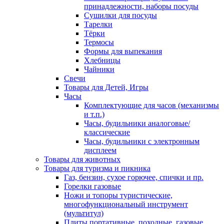
принадлежности, наборы посуды
Сушилки для посуды
Тарелки
Тёрки
Термосы
Формы для выпекания
Хлебницы
Чайники
Свечи
Товары для Детей, Игры
Часы
Комплектующие для часов (механизмы
и т.п.)
Часы, будильники аналоговые/
классические
Часы, будильники с электронным
дисплеем
Товары для животных
Товары для туризма и пикника
Газ, бензин, сухое горючее, спички и пр.
Горелки газовые
Ножи и топоры туристические,
многофункциональный инструмент
(мультитул)
Плиты портативные, походные, газовые