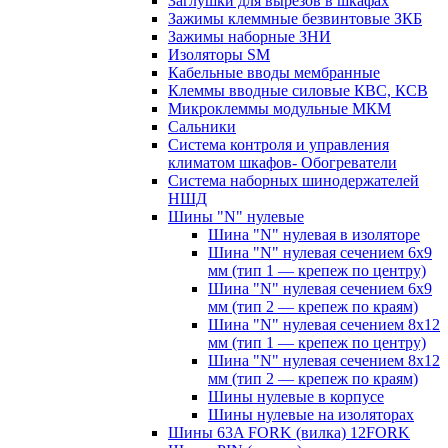
Заглушки для вырезов в шкафах
Зажимы клеммные безвинтовые ЗКБ
Зажимы наборные ЗНИ
Изоляторы SM
Кабельные вводы мембранные
Клеммы вводные силовые КВС, КСВ
Микроклеммы модульные МКМ
Сальники
Система контроля и управления
климатом шкафов- Обогреватели
Система наборных шинодержателей
НШД
Шины "N" нулевые
Шина "N" нулевая в изоляторе
Шина "N" нулевая сечением 6х9
мм (тип 1 — крепеж по центру)
Шина "N" нулевая сечением 6х9
мм (тип 2 — крепеж по краям)
Шина "N" нулевая сечением 8х12
мм (тип 1 — крепеж по центру)
Шина "N" нулевая сечением 8х12
мм (тип 2 — крепеж по краям)
Шины нулевые в корпусе
Шины нулевые на изоляторах
Шины 63A FORK (вилка) 12FORK