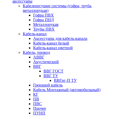
аксессуары
Кабеленесущие системы (гофра, труба,
металлорукав)
Гофра ПВХ
Гофра ПНД
Металлорукав
Трубы ПВХ
Кабель-канал
Аксессуары для кабель-канала
Кабель-канал белый
Кабель-канал цветной
Кабель, провод
АВВГ
Акустический
ВВГ
ВВГ ГОСТ
ВВГ ТУ
ВВГнг-П ТУ
Греющий кабель
Кабель Монтажный (автомобильный)
КГ
ПВ
ПВС
Прочее
ПУНП