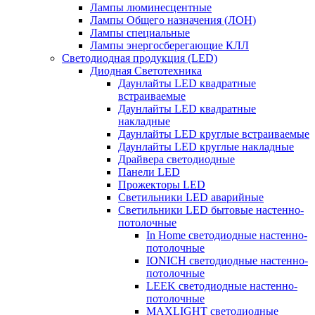
Лампы люминесцентные
Лампы Общего назначения (ЛОН)
Лампы специальные
Лампы энергосберегающие КЛЛ
Светодиодная продукция (LED)
Диодная Светотехника
Даунлайты LED квадратные
встраиваемые
Даунлайты LED квадратные
накладные
Даунлайты LED круглые встраиваемые
Даунлайты LED круглые накладные
Драйвера светодиодные
Панели LED
Прожекторы LED
Светильники LED аварийные
Светильники LED бытовые настенно-
потолочные
In Home светодиодные настенно-
потолочные
IONICH светодиодные настенно-
потолочные
LEEK светодиодные настенно-
потолочные
MAXLIGHT светодиодные