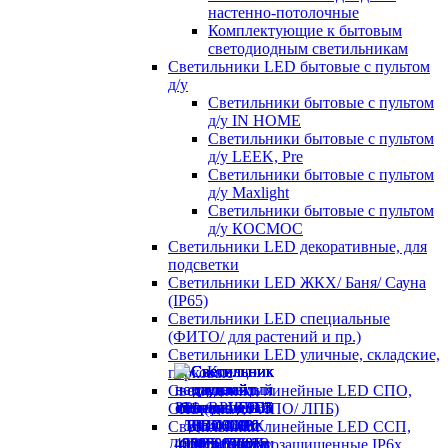
настенно-потолочные
Комплектующие к бытовым
светодиодным светильникам
Светильники LED бытовые с пультом
д/у
Светильники бытовые с пультом
д/у IN HOME
Светильники бытовые с пультом
д/у LEEK, Pre
Светильники бытовые с пультом
д/у Maxlight
Светильники бытовые с пультом
д/у КОСМОС
Светильники LED декоративные, для
подсветки
Светильники LED ЖКХ/ Баня/ Сауна
(IP65)
Светильники LED специальные
(ФИТО/ для растений и пр.)
Светильники LED уличные, складские,
парковые
Светильники линейные LED СПО,
СПБ (аналог ЛПО/ ЛПБ)
Светильники линейные LED ССП,
ДСП пылевлагозащищенные IP6х