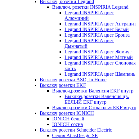
Выключ, розетки Legrand
Выключ, розетки INSPIRIA Legrand
Legrand INSPIRIA цвет
Алюминий
Legrand INSPIRIA цвет Антрацит
Legrand INSPIRIA цвет Белый
Legrand INSPIRIA цвет Бронза
Legrand INSPIRIA цвет
Дымчатый
Legrand INSPIRIA цвет Жемчуг
Legrand INSPIRIA цвет Мятный
Legrand INSPIRIA цвет Слоновая
кость
Legrand INSPIRIA цвет Шампань
Выключ,розетки ASD, In Home
Выключ,розетки EKF
Выключ,розетки Валенсия EKF внутр
Выключ,розетки Валенсия цв.
БЕЛЫЙ EKF внутр
Выключ,розетки Стокгольм EKF внутр
Выключ,розетки IONICH
IONICH белый
IONICH сосна
Выключ,розетки Schneider Electric
Серия AtlasDesign SE