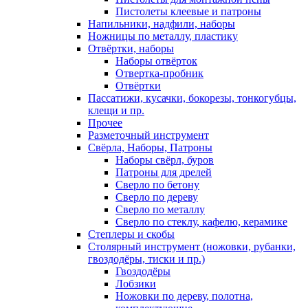
Пистолеты клеевые и патроны
Напильники, надфили, наборы
Ножницы по металлу, пластику
Отвёртки, наборы
Наборы отвёрток
Отвертка-пробник
Отвёртки
Пассатижи, кусачки, бокорезы, тонкогубцы,
клещи и пр.
Прочее
Разметочный инструмент
Свёрла, Наборы, Патроны
Наборы свёрл, буров
Патроны для дрелей
Сверло по бетону
Сверло по дереву
Сверло по металлу
Сверло по стеклу, кафелю, керамике
Степлеры и скобы
Столярный инструмент (ножовки, рубанки,
гвоздодёры, тиски и пр.)
Гвоздодёры
Лобзики
Ножовки по дереву, полотна,