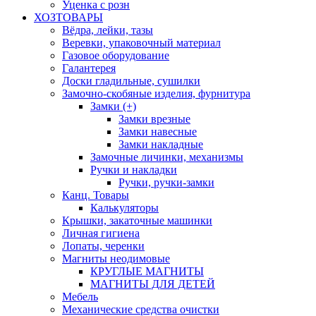
Уценка с розн
ХОЗТОВАРЫ
Вёдра, лейки, тазы
Веревки, упаковочный материал
Газовое оборудование
Галантерея
Доски гладильные, сушилки
Замочно-скобяные изделия, фурнитура
Замки (+)
Замки врезные
Замки навесные
Замки накладные
Замочные личинки, механизмы
Ручки и накладки
Ручки, ручки-замки
Канц. Товары
Калькуляторы
Крышки, закаточные машинки
Личная гигиена
Лопаты, черенки
Магниты неодимовые
КРУГЛЫЕ МАГНИТЫ
МАГНИТЫ ДЛЯ ДЕТЕЙ
Мебель
Механические средства очистки