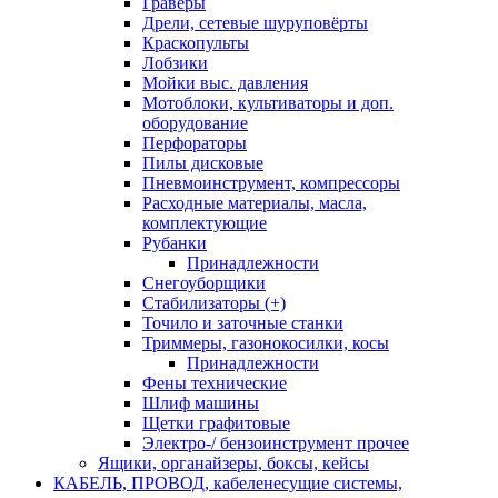
Граверы
Дрели, сетевые шуруповёрты
Краскопульты
Лобзики
Мойки выс. давления
Мотоблоки, культиваторы и доп.
оборудование
Перфораторы
Пилы дисковые
Пневмоинструмент, компрессоры
Расходные материалы, масла,
комплектующие
Рубанки
Принадлежности
Снегоуборщики
Стабилизаторы (+)
Точило и заточные станки
Триммеры, газонокосилки, косы
Принадлежности
Фены технические
Шлиф машины
Щетки графитовые
Электро-/ бензоинструмент прочее
Ящики, органайзеры, боксы, кейсы
КАБЕЛЬ, ПРОВОД, кабеленесущие системы,