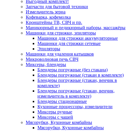
Выгодный комплект!
Запчасти для бытовой техники
Измельчитель зерна
Кофеварка, кофемолка
Кронштейны ТВ, СВЧ и пр.
Маникюрный и педикюрный наборы, массажёры
Машинки для стрижки, эпиляторы
Машинки для стрижки аккумуляторные
Машинки для стрижки сетевые
Эпиляторы
Машинки для удаления катышков
Микроволновая печь СВЧ
Миксеры, блендеры
Блендеры погружные (без стакана)
Блендеры погружные (стакан в комплекте)
Блендеры погружные (стакан, венчик в
комплекте)
Блендеры погружные (стакан, венчик,
измельчитель в комплекте)
Блендеры стационарные
Кухонные процессоры, измельчители
Миксеры ручные
Миксеры с чашей
Мясорубки, Кухонные комбайны
Мясорубки, Кухонные комбайны