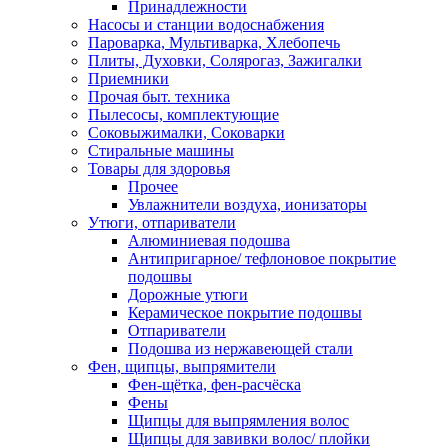
Принадлежности
Насосы и станции водоснабжения
Пароварка, Мультиварка, Хлебопечь
Плиты, Духовки, Солярогаз, Зажигалки
Приемники
Прочая быт. техника
Пылесосы, комплектующие
Соковыжималки, Соковарки
Стиральные машины
Товары для здоровья
Прочее
Увлажнители воздуха, ионизаторы
Утюги, отпариватели
Алюминиевая подошва
Антипригарное/ тефлоновое покрытие
подошвы
Дорожные утюги
Керамическое покрытие подошвы
Отпариватели
Подошва из нержавеющей стали
Фен, щипцы, выпрямители
Фен-щётка, фен-расчёска
Фены
Щипцы для выпрямления волос
Щипцы для завивки волос/ плойки