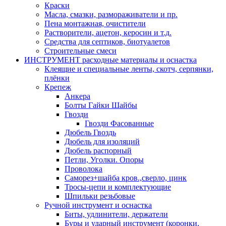
Краски
Масла, смазки, размораживатели и пр.
Пена монтажная, очистители
Растворители, ацетон, керосин и т.д.
Средства для септиков, биотуалетов
Строительные смеси
ИНСТРУМЕНТ расходные материалы и оснастка
Клеящие и специальные ленты, скотч, серпянки,
плёнки
Крепеж
Анкера
Болты Гайки Шайбы
Гвозди
Гвозди Фасованные
Дюбель Гвоздь
Дюбель для изоляций
Дюбель распорный
Петли, Уголки. Опоры
Проволока
Саморез+шайба кров.,сверло, цинк
Тросы-цепи и комплектующие
Шпильки резьбовые
Ручной инструмент и оснастка
Биты, удлинители, держатели
Буры и ударный инструмент (коронки,