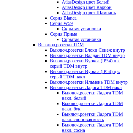
AtlasDesign цвет Белый
AtlasDesign цвет Карбон
AtlasDesign цвет Шампань
Серия Blanca
Серия W59
Скрытая установка
Серия Прима
Скрытая установка
Выключ,розетки TDM
Выключ,розетки Блоки Сенеж внутр
Выключ,розетки Валдай TDM внутр
Выключ,розетки Вуокса (IP54) цв.
серый TDM внутр
Выключ,розетки Вуокса (IP54) цв.
серый TDM накл
Выключ,розетки Ильмень TDM внутр
Выключ,розетки Ладога TDM накл
Выключ,розетки Ладога TDM
накл. белый
Выключ,розетки Ладога TDM
накл. бук
Выключ,розетки Ладога TDM
накл. слоновая кость
Выключ,розетки Ладога TDM
накл. сосна