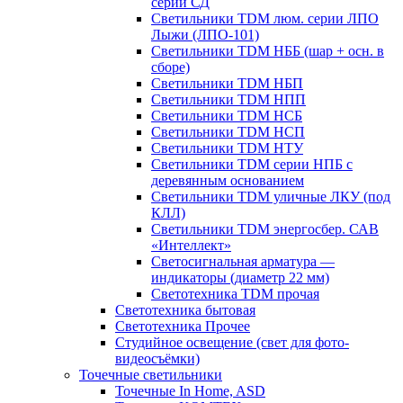
серии СД
Светильники TDM люм. серии ЛПО
Лыжи (ЛПО-101)
Светильники TDM НББ (шар + осн. в
сборе)
Светильники TDM НБП
Светильники TDM НПП
Светильники TDM НСБ
Светильники TDM НСП
Светильники TDM НТУ
Светильники TDM серии НПБ с
деревянным основанием
Светильники TDM уличные ЛКУ (под
КЛЛ)
Светильники TDM энергосбер. САВ
«Интеллект»
Светосигнальная арматура —
индикаторы (диаметр 22 мм)
Светотехника TDM прочая
Светотехника бытовая
Светотехника Прочее
Студийное освещение (свет для фото-
видеосъёмки)
Точечные светильники
Точечные In Home, ASD