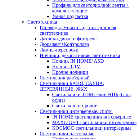
Профиль для светодиодной ленты +
комплектующие
Умная подсветка
Светотехника
Гирлянды, Новый год, праздничная
светотехника
Датчики движ. и фотореле
Дюралайт+Контроллер
Лампы-переноски
Ночники, декоративная светотехника
Ночник IN HOME/ ASD
Ночник ТДМ
Прочие ночники
Светильник разборный
Светильники БАНЯ, САУНА,
ДЕРЕВЯННЫЕ, ЖКХ
Светильники TDM серии НПБ (баня,
сауна)
Светильники прочие
Светильники интерьерные, споты
IN HOME светильники интерьерные
MAXLIGHT светильники интерьерные
КОСМОС светильники интерьерные
Светильники настольные