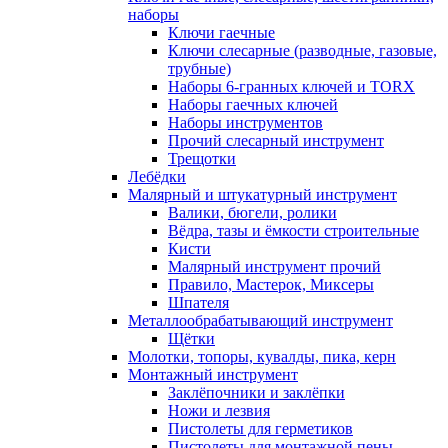
наборы
Ключи гаечные
Ключи слесарные (разводные, газовые,
трубные)
Наборы 6-гранных ключей и TORX
Наборы гаечных ключей
Наборы инструментов
Прочий слесарный инструмент
Трещотки
Лебёдки
Малярный и штукатурный инструмент
Валики, бюгели, ролики
Вёдра, тазы и ёмкости строительные
Кисти
Малярный инструмент прочий
Правило, Мастерок, Миксеры
Шпателя
Металлообрабатывающий инструмент
Щётки
Молотки, топоры, кувалды, пика, керн
Монтажный инструмент
Заклёпочники и заклёпки
Ножи и лезвия
Пистолеты для герметиков
Пистолеты для монтажной пены