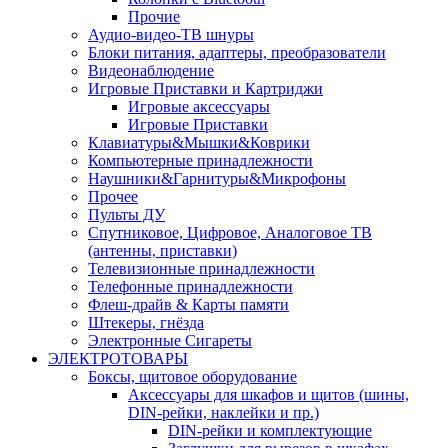
Прочие
Аудио-видео-ТВ шнуры
Блоки питания, адаптеры, преобразователи
Видеонаблюдение
Игровые Приставки и Картриджи
Игровые аксессуары
Игровые Приставки
Клавиатуры&Мышки&Коврики
Компьютерные принадлежности
Наушники&Гарнитуры&Микрофоны
Прочее
Пульты ДУ
Спутниковое, Цифровое, Аналоговое ТВ
(антенны, приставки)
Телевизионные принадлежности
Телефонные принадлежности
Флеш-драйв & Карты памяти
Штекеры, гнёзда
Электронные Сигареты
ЭЛЕКТРОТОВАРЫ
Боксы, щитовое оборудование
Аксессуары для шкафов и щитов (шины,
DIN-рейки, наклейки и пр.)
DIN-рейки и комплектующие