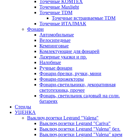
Точечные KOMTEX
Точечные Maxlight
Точечные TDM
Точечные встраиваемые TDM
Точечные ИТАЛМАК
Фонари
Автомобильные
Велосипедные
Кемпинговые
Комлектующие для фонарей
Лазерные указки и пр.
Налобные
Ручные фонари
Фонари-брелки, ручки, мини
Фонари-прожекторы
Фонари-светильники, декоративная
светотехника, прочее
Фонарь, светильник садовый на солн.
батареях
Стенды
УЦЕНКА
Выключ,розетки Legrand "Valena"
Выключ,розетки Legrand "Cariva"
Выключ,розетки Legrand "Valena" бел.
Выключ,розетки Legrand "Valena" крем