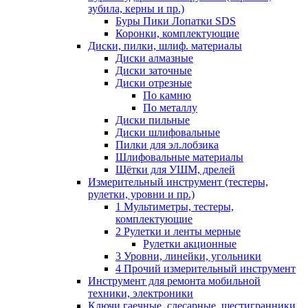
зубила, керны и пр.)
Буры Пики Лопатки SDS
Коронки, комплектующие
Диски, пилки, шлиф. материалы
Диски алмазные
Диски заточные
Диски отрезные
По камню
По металлу
Диски пильные
Диски шлифовальные
Пилки для эл.лобзика
Шлифовальные материалы
Щётки для УШМ, дрелей
Измерительный инструмент (тестеры,
рулетки, уровни и пр.)
1 Мультиметры, тестеры,
комплектующие
2 Рулетки и ленты мерные
Рулетки акционные
3 Уровни, линейки, угольники
4 Прочий измерительный инструмент
Инструмент для ремонта мобильной
техники, электроники
Ключи гаечные, слесарные, шестигранники,