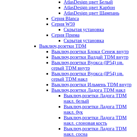
AtlasDesign цвет Белый
AtlasDesign цвет Карбон
AtlasDesign цвет Шампань
Серия Blanca
Серия W59
Скрытая установка
Серия Прима
Скрытая установка
Выключ,розетки TDM
Выключ,розетки Блоки Сенеж внутр
Выключ,розетки Валдай TDM внутр
Выключ,розетки Вуокса (IP54) цв.
серый TDM внутр
Выключ,розетки Вуокса (IP54) цв.
серый TDM накл
Выключ,розетки Ильмень TDM внутр
Выключ,розетки Ладога TDM накл
Выключ,розетки Ладога TDM
накл. белый
Выключ,розетки Ладога TDM
накл. бук
Выключ,розетки Ладога TDM
накл. слоновая кость
Выключ,розетки Ладога TDM
накл. сосна