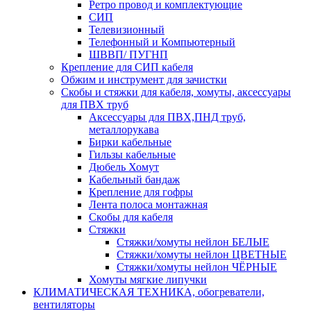
Ретро провод и комплектующие
СИП
Телевизионный
Телефонный и Компьютерный
ШВВП/ ПУГНП
Крепление для СИП кабеля
Обжим и инструмент для зачистки
Скобы и стяжки для кабеля, хомуты, аксессуары
для ПВХ труб
Аксессуары для ПВХ,ПНД труб,
металлорукава
Бирки кабельные
Гильзы кабельные
Дюбель Хомут
Кабельный бандаж
Крепление для гофры
Лента полоса монтажная
Скобы для кабеля
Стяжки
Стяжки/хомуты нейлон БЕЛЫЕ
Стяжки/хомуты нейлон ЦВЕТНЫЕ
Стяжки/хомуты нейлон ЧЁРНЫЕ
Хомуты мягкие липучки
КЛИМАТИЧЕСКАЯ ТЕХНИКА, обогреватели,
вентиляторы