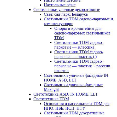
Настольные детские
Настольные офис
Светильники уличные декоративные
Свет. сад-парк. Беларусь
Светильники TDM садово-парковые и
комплектующие
Опоры и кронштейны для
садово-парковых светильников
TDM
Светильники TDM садово-
парковые — Классика
Светильники TDM садово-
парковые — пластик ( )
Светильники TDM садово-
парковые — пластик + рассеив.
пластик
Светильники уличные фасадные IN
HOME, ASD, LLT
Светильники уличные фасадные
Maxlight
Светотехника ASD, IN HOME, LLT
Светотехника TDM
Основания и рассеиватели TDM для
НПО, НББ, НСП, НТУ
Светильники TDM декоративные