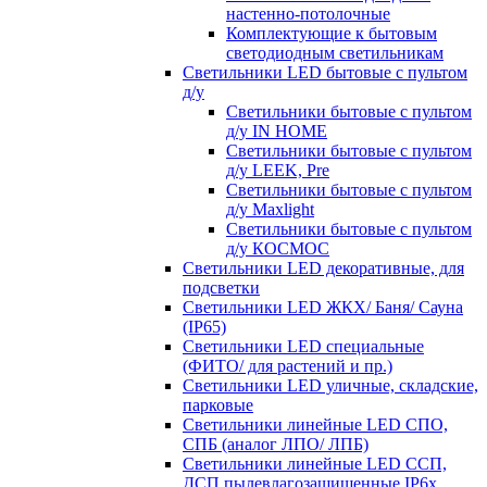
настенно-потолочные
Комплектующие к бытовым
светодиодным светильникам
Светильники LED бытовые с пультом
д/у
Светильники бытовые с пультом
д/у IN HOME
Светильники бытовые с пультом
д/у LEEK, Pre
Светильники бытовые с пультом
д/у Maxlight
Светильники бытовые с пультом
д/у КОСМОС
Светильники LED декоративные, для
подсветки
Светильники LED ЖКХ/ Баня/ Сауна
(IP65)
Светильники LED специальные
(ФИТО/ для растений и пр.)
Светильники LED уличные, складские,
парковые
Светильники линейные LED СПО,
СПБ (аналог ЛПО/ ЛПБ)
Светильники линейные LED ССП,
ДСП пылевлагозащищенные IP6х