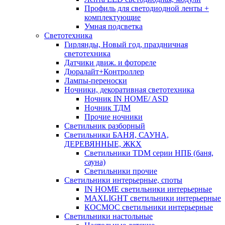
Профиль для светодиодной ленты +
комплектующие
Умная подсветка
Светотехника
Гирлянды, Новый год, праздничная
светотехника
Датчики движ. и фотореле
Дюралайт+Контроллер
Лампы-переноски
Ночники, декоративная светотехника
Ночник IN HOME/ ASD
Ночник ТДМ
Прочие ночники
Светильник разборный
Светильники БАНЯ, САУНА,
ДЕРЕВЯННЫЕ, ЖКХ
Светильники TDM серии НПБ (баня,
сауна)
Светильники прочие
Светильники интерьерные, споты
IN HOME светильники интерьерные
MAXLIGHT светильники интерьерные
КОСМОС светильники интерьерные
Светильники настольные