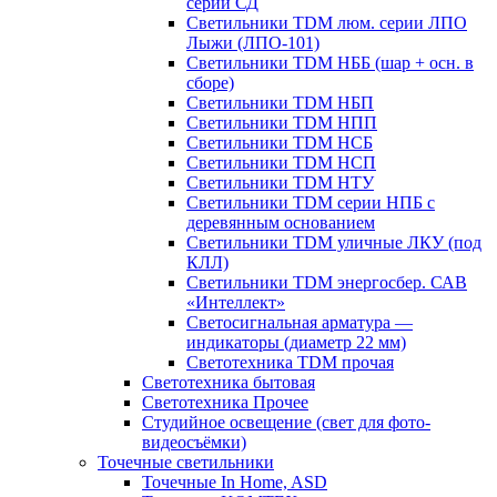
серии СД
Светильники TDM люм. серии ЛПО
Лыжи (ЛПО-101)
Светильники TDM НББ (шар + осн. в
сборе)
Светильники TDM НБП
Светильники TDM НПП
Светильники TDM НСБ
Светильники TDM НСП
Светильники TDM НТУ
Светильники TDM серии НПБ с
деревянным основанием
Светильники TDM уличные ЛКУ (под
КЛЛ)
Светильники TDM энергосбер. САВ
«Интеллект»
Светосигнальная арматура —
индикаторы (диаметр 22 мм)
Светотехника TDM прочая
Светотехника бытовая
Светотехника Прочее
Студийное освещение (свет для фото-
видеосъёмки)
Точечные светильники
Точечные In Home, ASD