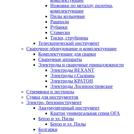
комплектующие
Ножовки по металлу, полотна,
комплектующие
Пилы кольцевые
Рашпили
Рубанки
Стамески
Тиски, струбцины
Телескопический инструмент
Сварочное оборудование и комплектующие
Комплектующие для сварки
Сварочные аппараты
Электроды и сварочные принадлежности
Электроды REXANT
Электроды г.Сызрань
Электроды КРАТОН
Электроды Лосиноостровские
Стремянки и лестницы
Сумки для инструментов
Электро- бензоинструмент
Аккумуляторный инструмент
Кратон универсальная серия OFA
Бензо и эл. Пилы
Бензо и эл. Пилы
Болгарки