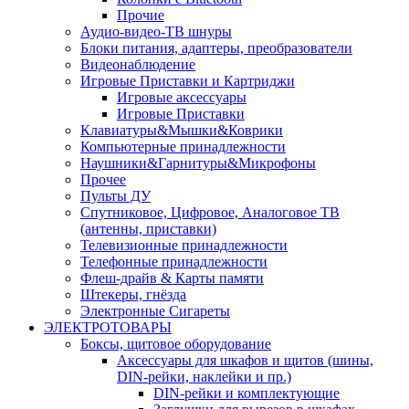
Прочие
Аудио-видео-ТВ шнуры
Блоки питания, адаптеры, преобразователи
Видеонаблюдение
Игровые Приставки и Картриджи
Игровые аксессуары
Игровые Приставки
Клавиатуры&Мышки&Коврики
Компьютерные принадлежности
Наушники&Гарнитуры&Микрофоны
Прочее
Пульты ДУ
Спутниковое, Цифровое, Аналоговое ТВ
(антенны, приставки)
Телевизионные принадлежности
Телефонные принадлежности
Флеш-драйв & Карты памяти
Штекеры, гнёзда
Электронные Сигареты
ЭЛЕКТРОТОВАРЫ
Боксы, щитовое оборудование
Аксессуары для шкафов и щитов (шины,
DIN-рейки, наклейки и пр.)
DIN-рейки и комплектующие