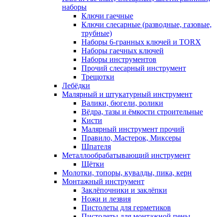
наборы
Ключи гаечные
Ключи слесарные (разводные, газовые,
трубные)
Наборы 6-гранных ключей и TORX
Наборы гаечных ключей
Наборы инструментов
Прочий слесарный инструмент
Трещотки
Лебёдки
Малярный и штукатурный инструмент
Валики, бюгели, ролики
Вёдра, тазы и ёмкости строительные
Кисти
Малярный инструмент прочий
Правило, Мастерок, Миксеры
Шпателя
Металлообрабатывающий инструмент
Щётки
Молотки, топоры, кувалды, пика, керн
Монтажный инструмент
Заклёпочники и заклёпки
Ножи и лезвия
Пистолеты для герметиков
Пистолеты для монтажной пены