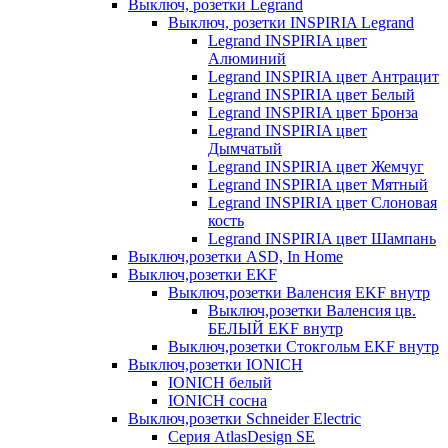
Выключ, розетки Legrand
Выключ, розетки INSPIRIA Legrand
Legrand INSPIRIA цвет
Алюминий
Legrand INSPIRIA цвет Антрацит
Legrand INSPIRIA цвет Белый
Legrand INSPIRIA цвет Бронза
Legrand INSPIRIA цвет
Дымчатый
Legrand INSPIRIA цвет Жемчуг
Legrand INSPIRIA цвет Мятный
Legrand INSPIRIA цвет Слоновая
кость
Legrand INSPIRIA цвет Шампань
Выключ,розетки ASD, In Home
Выключ,розетки EKF
Выключ,розетки Валенсия EKF внутр
Выключ,розетки Валенсия цв.
БЕЛЫЙ EKF внутр
Выключ,розетки Стокгольм EKF внутр
Выключ,розетки IONICH
IONICH белый
IONICH сосна
Выключ,розетки Schneider Electric
Серия AtlasDesign SE