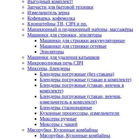
Выгодный комплект!
Запчасти для бытовой техники
Измельчитель зерна
Кофеварка, кофемолка
Кронштейны ТВ, СВЧ и пр.
Маникюрный и педикюрный наборы, массажёры
Машинки для стрижки, эпиляторы
Машинки для стрижки аккумуляторные
Машинки для стрижки сетевые
Эпиляторы
Машинки для удаления катышков
Микроволновая печь СВЧ
Миксеры, блендеры
Блендеры погружные (без стакана)
Блендеры погружные (стакан в комплекте)
Блендеры погружные (стакан, венчик в
комплекте)
Блендеры погружные (стакан, венчик,
измельчитель в комплекте)
Блендеры стационарные
Кухонные процессоры, измельчители
Миксеры ручные
Миксеры с чашей
Мясорубки, Кухонные комбайны
Мясорубки, Кухонные комбайны