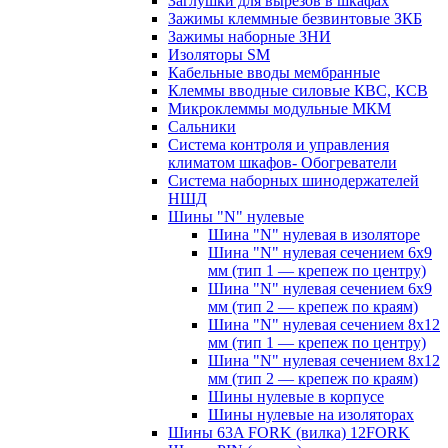
Заглушки для вырезов в шкафах
Зажимы клеммные безвинтовые ЗКБ
Зажимы наборные ЗНИ
Изоляторы SM
Кабельные вводы мембранные
Клеммы вводные силовые КВС, КСВ
Микроклеммы модульные МКМ
Сальники
Система контроля и управления
климатом шкафов- Обогреватели
Система наборных шинодержателей
НШД
Шины "N" нулевые
Шина "N" нулевая в изоляторе
Шина "N" нулевая сечением 6х9
мм (тип 1 — крепеж по центру)
Шина "N" нулевая сечением 6х9
мм (тип 2 — крепеж по краям)
Шина "N" нулевая сечением 8х12
мм (тип 1 — крепеж по центру)
Шина "N" нулевая сечением 8х12
мм (тип 2 — крепеж по краям)
Шины нулевые в корпусе
Шины нулевые на изоляторах
Шины 63A FORK (вилка) 12FORK