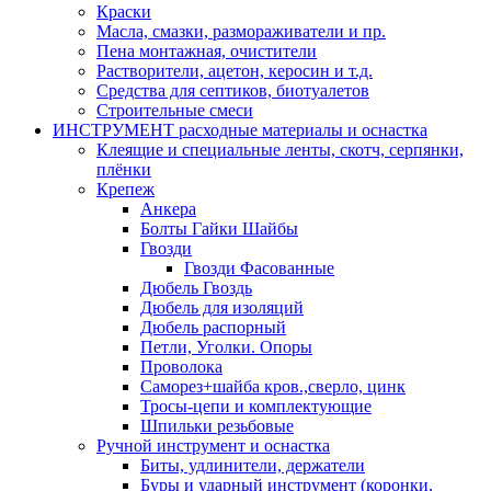
Краски
Масла, смазки, размораживатели и пр.
Пена монтажная, очистители
Растворители, ацетон, керосин и т.д.
Средства для септиков, биотуалетов
Строительные смеси
ИНСТРУМЕНТ расходные материалы и оснастка
Клеящие и специальные ленты, скотч, серпянки,
плёнки
Крепеж
Анкера
Болты Гайки Шайбы
Гвозди
Гвозди Фасованные
Дюбель Гвоздь
Дюбель для изоляций
Дюбель распорный
Петли, Уголки. Опоры
Проволока
Саморез+шайба кров.,сверло, цинк
Тросы-цепи и комплектующие
Шпильки резьбовые
Ручной инструмент и оснастка
Биты, удлинители, держатели
Буры и ударный инструмент (коронки,