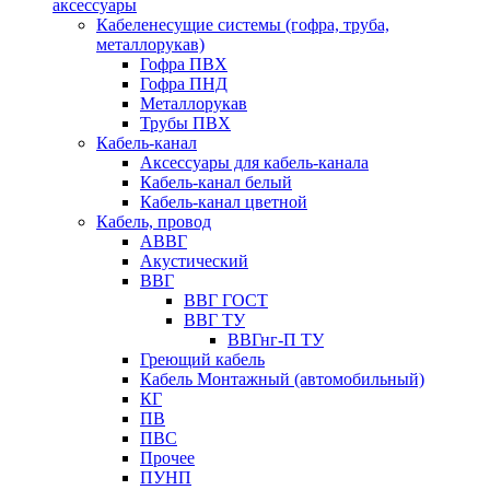
аксессуары
Кабеленесущие системы (гофра, труба,
металлорукав)
Гофра ПВХ
Гофра ПНД
Металлорукав
Трубы ПВХ
Кабель-канал
Аксессуары для кабель-канала
Кабель-канал белый
Кабель-канал цветной
Кабель, провод
АВВГ
Акустический
ВВГ
ВВГ ГОСТ
ВВГ ТУ
ВВГнг-П ТУ
Греющий кабель
Кабель Монтажный (автомобильный)
КГ
ПВ
ПВС
Прочее
ПУНП