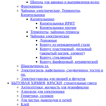
Щипцы для завивки и выпрямления волос
Фритюрница
Чайники электрические, Термопоты,
Кипятильники
Кипятильники
Кипятильники ИРИТ
Кипятильники прочие
Термопоты, чайники-термосы
Чайники электрические
Дорожные
Корпус из нержавеющей стали
Корпус пластиковый, дисковый
(закрытый нагрев. элемент)
Корпус стеклянный
Корпус фарфоровый, керамический
Шашлычница эл.
Электрогриль, вафельница, сэндвичница, тостер и
пр.
Электросушилка для овощей и фруктов
БЫТОВАЯ ХИМИЯ, КРАСКИ, строительные смеси
Антисептики, жидкость для дезинфекции
Аэрозоли для электроники
Герметики, силикон
Для чистки дымоходов и печей
Клей