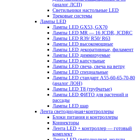
(аналог ЛСП)
Светильники настольные LED
Трековые системы
Лампы LED
Лампы LED GX53, GX70
Лампы LED MR — 16 JCDR, JCDRC
Лампы LED R39/ R50/ R63
Лампы LED высокомощные
Лампы LED декоративные, филамент
Лампы LED диммируемые
Лампы LED капсульные
Лампы LED свеча, свеча на ветру
Лампы LED специальные
Лампы LED стандарт А55-60-65-70-80
(аналог ЛОН)
Лампы LED Т8 (трубчатые)
Лампы LED ФИТО для растений и
рассады
Лампы LED шар
Лента светодиодная+контроллеры
Блоки питания и контроллеры
Коннекторы
Лента LED + контроллер — готовый
комплект
Лента LED светодиодная, модули