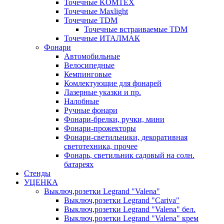
Точечные KOMTEX
Точечные Maxlight
Точечные TDM
Точечные встраиваемые TDM
Точечные ИТАЛМАК
Фонари
Автомобильные
Велосипедные
Кемпинговые
Комлектующие для фонарей
Лазерные указки и пр.
Налобные
Ручные фонари
Фонари-брелки, ручки, мини
Фонари-прожекторы
Фонари-светильники, декоративная
светотехника, прочее
Фонарь, светильник садовый на солн.
батареях
Стенды
УЦЕНКА
Выключ,розетки Legrand "Valena"
Выключ,розетки Legrand "Cariva"
Выключ,розетки Legrand "Valena" бел.
Выключ,розетки Legrand "Valena" крем