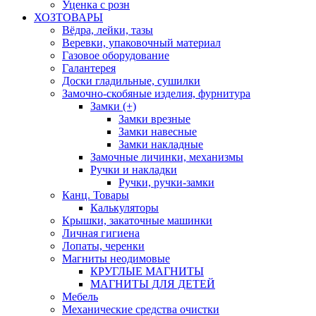
Уценка с розн
ХОЗТОВАРЫ
Вёдра, лейки, тазы
Веревки, упаковочный материал
Газовое оборудование
Галантерея
Доски гладильные, сушилки
Замочно-скобяные изделия, фурнитура
Замки (+)
Замки врезные
Замки навесные
Замки накладные
Замочные личинки, механизмы
Ручки и накладки
Ручки, ручки-замки
Канц. Товары
Калькуляторы
Крышки, закаточные машинки
Личная гигиена
Лопаты, черенки
Магниты неодимовые
КРУГЛЫЕ МАГНИТЫ
МАГНИТЫ ДЛЯ ДЕТЕЙ
Мебель
Механические средства очистки