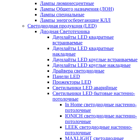
Лампы люминесцентные
Лампы Общего назначения (ЛОН)
Лампы специальные
Лампы энергосберегающие КЛЛ
Светодиодная продукция (LED)
Диодная Светотехника
Даунлайты LED квадратные
встраиваемые
Даунлайты LED квадратные
накладные
Даунлайты LED круглые встраиваемые
Даунлайты LED круглые накладные
Драйвера светодиодные
Панели LED
Прожекторы LED
Светильники LED аварийные
Светильники LED бытовые настенно-
потолочные
In Home светодиодные настенно-
потолочные
IONICH светодиодные настенно-
потолочные
LEEK светодиодные настенно-
потолочные
MAXLIGHT светодиодные