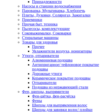
Принадлежности
Насосы и станции водоснабжения
Пароварка, Мультиварка, Хлебопечь
Плиты, Духовки, Солярогаз, Зажигалки
Приемники
Прочая быт. техника
Пылесосы, комплектующие
Соковыжималки, Соковарки
Стиральные машины
Товары для здоровья
Прочее
Увлажнители воздуха, ионизаторы
Утюги, отпариватели
Алюминиевая подошва
Антипригарное/ тефлоновое покрытие
подошвы
Дорожные утюги
Керамическое покрытие подошвы
Отпариватели
Подошва из нержавеющей стали
Фен, щипцы, выпрямители
Фен-щётка, фен-расчёска
Фены
Щипцы для выпрямления волос
Щипцы для завивки волос/ плойки