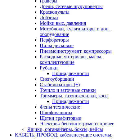
Граверы
Дрели, сетевые шуруповёрты
Краскопульты
Лобзики
Мойки выс. давления
Мотоблоки, культиваторы и доп.
оборудование
Перфораторы
Пилы дисковые
Пневмоинструмент, компрессоры
Расходные материалы, масла,
комплектующие
Рубанки
Принадлежности
Снегоуборщики
Стабилизаторы (+)
Точило и заточные станки
Триммеры, газонокосилки, косы
Принадлежности
Фены технические
Шлиф машины
Щетки графитовые
Электро-/ бензоинструмент прочее
Ящики, органайзеры, боксы, кейсы
КАБЕЛЬ, ПРОВОД, кабеленесущие системы,