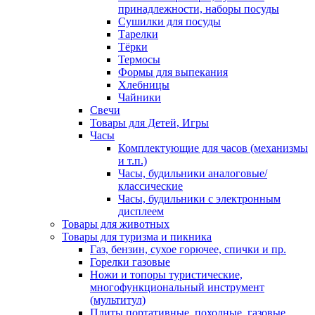
принадлежности, наборы посуды
Сушилки для посуды
Тарелки
Тёрки
Термосы
Формы для выпекания
Хлебницы
Чайники
Свечи
Товары для Детей, Игры
Часы
Комплектующие для часов (механизмы
и т.п.)
Часы, будильники аналоговые/
классические
Часы, будильники с электронным
дисплеем
Товары для животных
Товары для туризма и пикника
Газ, бензин, сухое горючее, спички и пр.
Горелки газовые
Ножи и топоры туристические,
многофункциональный инструмент
(мультитул)
Плиты портативные, походные, газовые