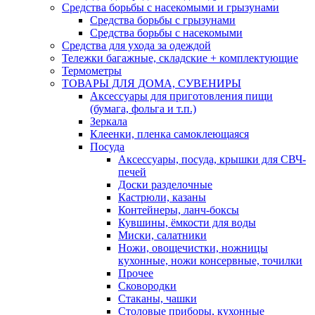
Средства борьбы с насекомыми и грызунами
Средства борьбы с грызунами
Средства борьбы с насекомыми
Средства для ухода за одеждой
Тележки багажные, складские + комплектующие
Термометры
ТОВАРЫ ДЛЯ ДОМА, СУВЕНИРЫ
Аксессуары для приготовления пищи
(бумага, фольга и т.п.)
Зеркала
Клеенки, пленка самоклеющаяся
Посуда
Аксессуары, посуда, крышки для СВЧ-
печей
Доски разделочные
Кастрюли, казаны
Контейнеры, ланч-боксы
Кувшины, ёмкости для воды
Миски, салатники
Ножи, овощечистки, ножницы
кухонные, ножи консервные, точилки
Прочее
Сковородки
Стаканы, чашки
Столовые приборы, кухонные