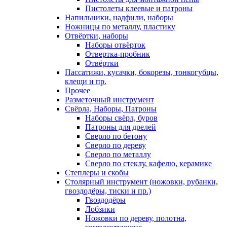
Пистолеты клеевые и патроны
Напильники, надфили, наборы
Ножницы по металлу, пластику
Отвёртки, наборы
Наборы отвёрток
Отвертка-пробник
Отвёртки
Пассатижи, кусачки, бокорезы, тонкогубцы,
клещи и пр.
Прочее
Разметочный инструмент
Свёрла, Наборы, Патроны
Наборы свёрл, буров
Патроны для дрелей
Сверло по бетону
Сверло по дереву
Сверло по металлу
Сверло по стеклу, кафелю, керамике
Степлеры и скобы
Столярный инструмент (ножовки, рубанки,
гвоздодёры, тиски и пр.)
Гвоздодёры
Лобзики
Ножовки по дереву, полотна,