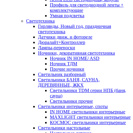
Профиль для светодиодной ленты +
комплектующие
Умная подсветка
Светотехника
Гирлянды, Новый год, праздничная
светотехника
Датчики движ. и фотореле
Дюралайт+Контроллер
Лампы-переноски
Ночники, декоративная светотехника
Ночник IN HOME/ ASD
Ночник ТДМ
Прочие ночники
Светильник разборный
Светильники БАНЯ, САУНА,
ДЕРЕВЯННЫЕ, ЖКХ
Светильники TDM серии НПБ (баня,
сауна)
Светильники прочие
Светильники интерьерные, споты
IN HOME светильники интерьерные
MAXLIGHT светильники интерьерные
КОСМОС светильники интерьерные
Светильники настольные