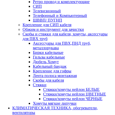
Ретро провод и комплектующие
СИП
Телевизионный
Телефонный и Компьютерный
ШВВП/ ПУГНП
Крепление для СИП кабеля
Обжим и инструмент для зачистки
Скобы и стяжки для кабеля, хомуты, аксессуары
для ПВХ труб
Аксессуары для ПВХ,ПНД труб,
металлорукава
Бирки кабельные
Гильзы кабельные
Дюбель Хомут
Кабельный бандаж
Крепление для гофры
Лента полоса монтажная
Скобы для кабеля
Стяжки
Стяжки/хомуты нейлон БЕЛЫЕ
Стяжки/хомуты нейлон ЦВЕТНЫЕ
Стяжки/хомуты нейлон ЧЁРНЫЕ
Хомуты мягкие липучки
КЛИМАТИЧЕСКАЯ ТЕХНИКА, обогреватели,
вентиляторы