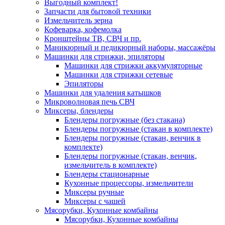
Выгодный комплект!
Запчасти для бытовой техники
Измельчитель зерна
Кофеварка, кофемолка
Кронштейны ТВ, СВЧ и пр.
Маникюрный и педикюрный наборы, массажёры
Машинки для стрижки, эпиляторы
Машинки для стрижки аккумуляторные
Машинки для стрижки сетевые
Эпиляторы
Машинки для удаления катышков
Микроволновая печь СВЧ
Миксеры, блендеры
Блендеры погружные (без стакана)
Блендеры погружные (стакан в комплекте)
Блендеры погружные (стакан, венчик в
комплекте)
Блендеры погружные (стакан, венчик,
измельчитель в комплекте)
Блендеры стационарные
Кухонные процессоры, измельчители
Миксеры ручные
Миксеры с чашей
Мясорубки, Кухонные комбайны
Мясорубки, Кухонные комбайны