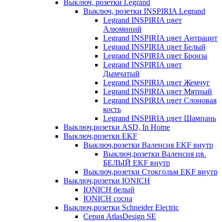
Выключ, розетки Legrand
Выключ, розетки INSPIRIA Legrand
Legrand INSPIRIA цвет
Алюминий
Legrand INSPIRIA цвет Антрацит
Legrand INSPIRIA цвет Белый
Legrand INSPIRIA цвет Бронза
Legrand INSPIRIA цвет
Дымчатый
Legrand INSPIRIA цвет Жемчуг
Legrand INSPIRIA цвет Мятный
Legrand INSPIRIA цвет Слоновая
кость
Legrand INSPIRIA цвет Шампань
Выключ,розетки ASD, In Home
Выключ,розетки EKF
Выключ,розетки Валенсия EKF внутр
Выключ,розетки Валенсия цв.
БЕЛЫЙ EKF внутр
Выключ,розетки Стокгольм EKF внутр
Выключ,розетки IONICH
IONICH белый
IONICH сосна
Выключ,розетки Schneider Electric
Серия AtlasDesign SE