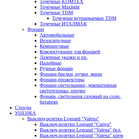
Точечные KOMTEX
Точечные Maxlight
Точечные TDM
Точечные встраиваемые TDM
Точечные ИТАЛМАК
Фонари
Автомобильные
Велосипедные
Кемпинговые
Комлектующие для фонарей
Лазерные указки и пр.
Налобные
Ручные фонари
Фонари-брелки, ручки, мини
Фонари-прожекторы
Фонари-светильники, декоративная
светотехника, прочее
Фонарь, светильник садовый на солн.
батареях
Стенды
УЦЕНКА
Выключ,розетки Legrand "Valena"
Выключ,розетки Legrand "Cariva"
Выключ,розетки Legrand "Valena" бел.
Выключ,розетки Legrand "Valena" крем