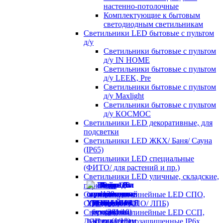
настенно-потолочные
Комплектующие к бытовым
светодиодным светильникам
Светильники LED бытовые с пультом
д/у
Светильники бытовые с пультом
д/у IN HOME
Светильники бытовые с пультом
д/у LEEK, Pre
Светильники бытовые с пультом
д/у Maxlight
Светильники бытовые с пультом
д/у КОСМОС
Светильники LED декоративные, для
подсветки
Светильники LED ЖКХ/ Баня/ Сауна
(IP65)
Светильники LED специальные
(ФИТО/ для растений и пр.)
Светильники LED уличные, складские,
парковые
Светильники линейные LED СПО,
СПБ (аналог ЛПО/ ЛПБ)
Светильники линейные LED ССП,
ДСП пылевлагозащищенные IP6х