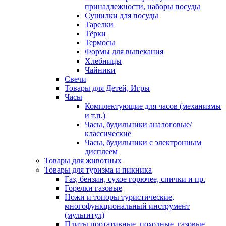
принадлежности, наборы посуды
Сушилки для посуды
Тарелки
Тёрки
Термосы
Формы для выпекания
Хлебницы
Чайники
Свечи
Товары для Детей, Игры
Часы
Комплектующие для часов (механизмы
и т.п.)
Часы, будильники аналоговые/
классические
Часы, будильники с электронным
дисплеем
Товары для животных
Товары для туризма и пикника
Газ, бензин, сухое горючее, спички и пр.
Горелки газовые
Ножи и топоры туристические,
многофункциональный инструмент
(мультитул)
Плиты портативные, походные, газовые