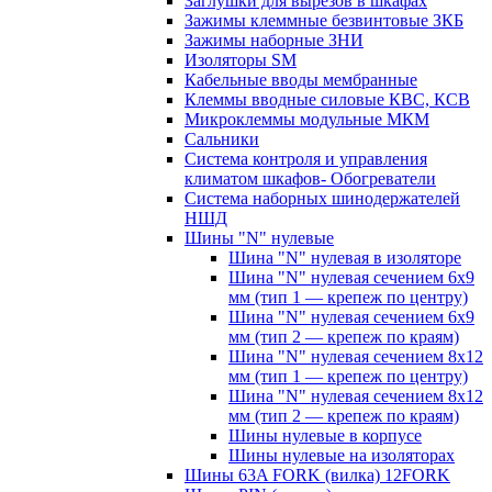
Заглушки для вырезов в шкафах
Зажимы клеммные безвинтовые ЗКБ
Зажимы наборные ЗНИ
Изоляторы SM
Кабельные вводы мембранные
Клеммы вводные силовые КВС, КСВ
Микроклеммы модульные МКМ
Сальники
Система контроля и управления
климатом шкафов- Обогреватели
Система наборных шинодержателей
НШД
Шины "N" нулевые
Шина "N" нулевая в изоляторе
Шина "N" нулевая сечением 6х9
мм (тип 1 — крепеж по центру)
Шина "N" нулевая сечением 6х9
мм (тип 2 — крепеж по краям)
Шина "N" нулевая сечением 8х12
мм (тип 1 — крепеж по центру)
Шина "N" нулевая сечением 8х12
мм (тип 2 — крепеж по краям)
Шины нулевые в корпусе
Шины нулевые на изоляторах
Шины 63A FORK (вилка) 12FORK