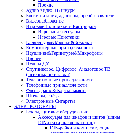
Прочие
Аудио-видео-ТВ шнуры
Блоки питания, адаптеры, преобразователи
Видеонаблюдение
Игровые Приставки и Картриджи
Игровые аксессуары
Игровые Приставки
Клавиатуры&Мышки&Коврики
Компьютерные принадлежности
Наушники&Гарнитуры&Микрофоны
Прочее
Пульты ДУ
Спутниковое, Цифровое, Аналоговое ТВ
(антенны, приставки)
Телевизионные принадлежности
Телефонные принадлежности
Флеш-драйв & Карты памяти
Штекеры, гнёзда
Электронные Сигареты
ЭЛЕКТРОТОВАРЫ
Боксы, щитовое оборудование
Аксессуары для шкафов и щитов (шины,
DIN-рейки, наклейки и пр.)
DIN-рейки и комплектующие