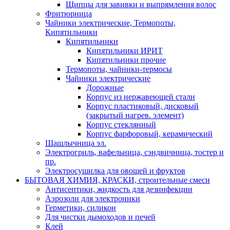
Щипцы для завивки и выпрямления волос
Фритюрница
Чайники электрические, Термопоты,
Кипятильники
Кипятильники
Кипятильники ИРИТ
Кипятильники прочие
Термопоты, чайники-термосы
Чайники электрические
Дорожные
Корпус из нержавеющей стали
Корпус пластиковый, дисковый
(закрытый нагрев. элемент)
Корпус стеклянный
Корпус фарфоровый, керамический
Шашлычница эл.
Электрогриль, вафельница, сэндвичница, тостер и
пр.
Электросушилка для овощей и фруктов
БЫТОВАЯ ХИМИЯ, КРАСКИ, строительные смеси
Антисептики, жидкость для дезинфекции
Аэрозоли для электроники
Герметики, силикон
Для чистки дымоходов и печей
Клей