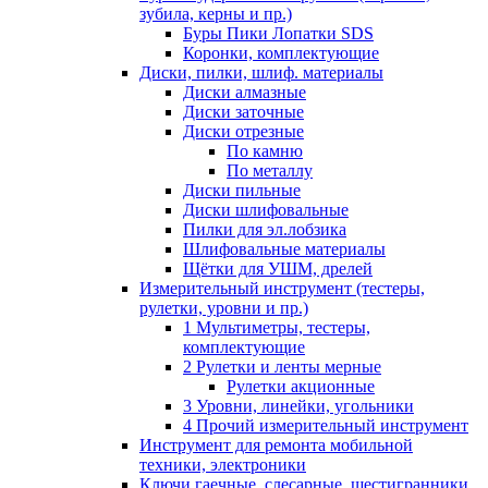
зубила, керны и пр.)
Буры Пики Лопатки SDS
Коронки, комплектующие
Диски, пилки, шлиф. материалы
Диски алмазные
Диски заточные
Диски отрезные
По камню
По металлу
Диски пильные
Диски шлифовальные
Пилки для эл.лобзика
Шлифовальные материалы
Щётки для УШМ, дрелей
Измерительный инструмент (тестеры,
рулетки, уровни и пр.)
1 Мультиметры, тестеры,
комплектующие
2 Рулетки и ленты мерные
Рулетки акционные
3 Уровни, линейки, угольники
4 Прочий измерительный инструмент
Инструмент для ремонта мобильной
техники, электроники
Ключи гаечные, слесарные, шестигранники,