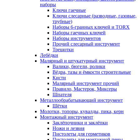
наборы
Ключи гаечные
Ключи слесарные (разводные, газовые,
трубные)
Наборы 6-гранных ключей и TORX
Наборы гаечных ключей
Наборы инструментов
Прочий слесарный инструмент
Трещотки
Лебёдки
Малярный и штукатурный инструмент
Валики, бюгели, ролики
Вёдра, тазы и ёмкости строительные
Кисти
Малярный инструмент прочий
Правило, Мастерок, Миксеры
Шпателя
Металлообрабатывающий инструмент
Щётки
Молотки, топоры, кувалды, пика, керн
Монтажный инструмент
Заклёпочники и заклёпки
Ножи и лезвия
Пистолеты для герметиков
Пистолеты для монтажной пены