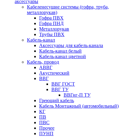
аксессуары
Кабеленесущие системы (гофра, труба,
металлорукав)
Гофра ПВХ
Гофра ПНД
Металлорукав
Трубы ПВХ
Кабель-канал
Аксессуары для кабель-канала
Кабель-канал белый
Кабель-канал цветной
Кабель, провод
АВВГ
Акустический
ВВГ
ВВГ ГОСТ
ВВГ ТУ
ВВГнг-П ТУ
Греющий кабель
Кабель Монтажный (автомобильный)
КГ
ПВ
ПВС
Прочее
ПУНП