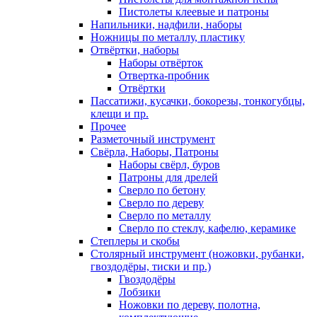
Пистолеты клеевые и патроны
Напильники, надфили, наборы
Ножницы по металлу, пластику
Отвёртки, наборы
Наборы отвёрток
Отвертка-пробник
Отвёртки
Пассатижи, кусачки, бокорезы, тонкогубцы,
клещи и пр.
Прочее
Разметочный инструмент
Свёрла, Наборы, Патроны
Наборы свёрл, буров
Патроны для дрелей
Сверло по бетону
Сверло по дереву
Сверло по металлу
Сверло по стеклу, кафелю, керамике
Степлеры и скобы
Столярный инструмент (ножовки, рубанки,
гвоздодёры, тиски и пр.)
Гвоздодёры
Лобзики
Ножовки по дереву, полотна,