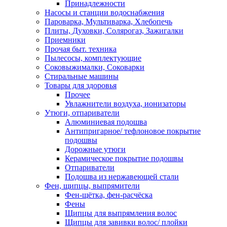
Принадлежности
Насосы и станции водоснабжения
Пароварка, Мультиварка, Хлебопечь
Плиты, Духовки, Солярогаз, Зажигалки
Приемники
Прочая быт. техника
Пылесосы, комплектующие
Соковыжималки, Соковарки
Стиральные машины
Товары для здоровья
Прочее
Увлажнители воздуха, ионизаторы
Утюги, отпариватели
Алюминиевая подошва
Антипригарное/ тефлоновое покрытие
подошвы
Дорожные утюги
Керамическое покрытие подошвы
Отпариватели
Подошва из нержавеющей стали
Фен, щипцы, выпрямители
Фен-щётка, фен-расчёска
Фены
Щипцы для выпрямления волос
Щипцы для завивки волос/ плойки