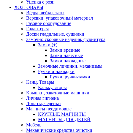
Уценка с розн
ХОЗТОВАРЫ
Вёдра, лейки, тазы
Веревки, упаковочный материал
Газовое оборудование
Галантерея
Доски гладильные, сушилки
Замочно-скобяные изделия, фурнитура
Замки (+)
Замки врезные
Замки навесные
Замки накладные
Замочные личинки, механизмы
Ручки и накладки
Ручки, ручки-замки
Канц. Товары
Калькуляторы
Крышки, закаточные машинки
Личная гигиена
Лопаты, черенки
Магниты неодимовые
КРУГЛЫЕ МАГНИТЫ
МАГНИТЫ ДЛЯ ДЕТЕЙ
Мебель
Механические средства очистки