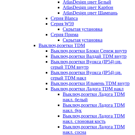
AtlasDesign цвет Белый
AtlasDesign цвет Карбон
AtlasDesign цвет Шампань
Серия Blanca
Серия W59
Скрытая установка
Серия Прима
Скрытая установка
Выключ,розетки TDM
Выключ,розетки Блоки Сенеж внутр
Выключ,розетки Валдай TDM внутр
Выключ,розетки Вуокса (IP54) цв.
серый TDM внутр
Выключ,розетки Вуокса (IP54) цв.
серый TDM накл
Выключ,розетки Ильмень TDM внутр
Выключ,розетки Ладога TDM накл
Выключ,розетки Ладога TDM
накл. белый
Выключ,розетки Ладога TDM
накл. бук
Выключ,розетки Ладога TDM
накл. слоновая кость
Выключ,розетки Ладога TDM
накл. сосна