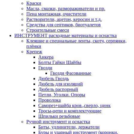
Краски
Масла, смазки, размораживатели и пр.
Пена монтажная, очистители
Растворители, ацетон, керосин и т.д.
Средства для септиков, биотуалетов
Строительные смеси
ИНСТРУМЕНТ расходные материалы и оснастка
Клеящие и специальные ленты, скотч, серпянки,
плёнки
Крепеж
Анкера
Болты Гайки Шайбы
Гвозди
Гвозди Фасованные
Дюбель Гвоздь
Дюбель для изоляций
Дюбель распорный
Петли, Уголки. Опоры
Проволока
Саморез+шайба кров.,сверло, цинк
Тросы-цепи и комплектующие
Шпильки резьбовые
Ручной инструмент и оснастка
Биты, удлинители, держатели
Буры и ударный инструмент (коронки,