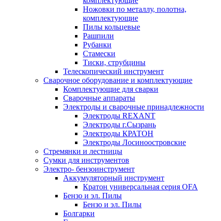
комплектующие
Ножовки по металлу, полотна,
комплектующие
Пилы кольцевые
Рашпили
Рубанки
Стамески
Тиски, струбцины
Телескопический инструмент
Сварочное оборудование и комплектующие
Комплектующие для сварки
Сварочные аппараты
Электроды и сварочные принадлежности
Электроды REXANT
Электроды г.Сызрань
Электроды КРАТОН
Электроды Лосиноостровские
Стремянки и лестницы
Сумки для инструментов
Электро- бензоинструмент
Аккумуляторный инструмент
Кратон универсальная серия OFA
Бензо и эл. Пилы
Бензо и эл. Пилы
Болгарки