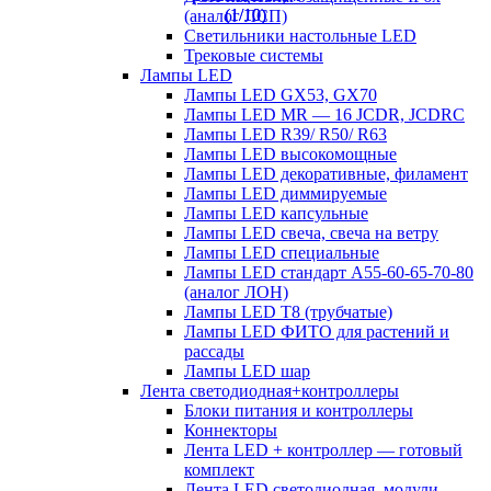
(аналог ЛСП)
Светильники настольные LED
Трековые системы
Лампы LED
Лампы LED GX53, GX70
Лампы LED MR — 16 JCDR, JCDRC
Лампы LED R39/ R50/ R63
Лампы LED высокомощные
Лампы LED декоративные, филамент
Лампы LED диммируемые
Лампы LED капсульные
Лампы LED свеча, свеча на ветру
Лампы LED специальные
Лампы LED стандарт А55-60-65-70-80
(аналог ЛОН)
Лампы LED Т8 (трубчатые)
Лампы LED ФИТО для растений и
рассады
Лампы LED шар
Лента светодиодная+контроллеры
Блоки питания и контроллеры
Коннекторы
Лента LED + контроллер — готовый
комплект
Лента LED светодиодная, модули