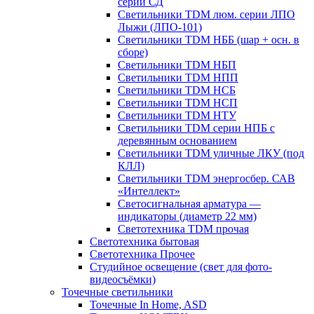
серии СД
Светильники TDM люм. серии ЛПО
Лыжи (ЛПО-101)
Светильники TDM НББ (шар + осн. в
сборе)
Светильники TDM НБП
Светильники TDM НПП
Светильники TDM НСБ
Светильники TDM НСП
Светильники TDM НТУ
Светильники TDM серии НПБ с
деревянным основанием
Светильники TDM уличные ЛКУ (под
КЛЛ)
Светильники TDM энергосбер. САВ
«Интеллект»
Светосигнальная арматура —
индикаторы (диаметр 22 мм)
Светотехника TDM прочая
Светотехника бытовая
Светотехника Прочее
Студийное освещение (свет для фото-
видеосъёмки)
Точечные светильники
Точечные In Home, ASD