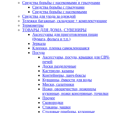
Средства борьбы с насекомыми и грызунами
Средства борьбы с грызунами
Средства борьбы с насекомыми
Средства для ухода за одеждой
Тележки багажные, складские + комплектующие
Термометры
ТОВАРЫ ДЛЯ ДОМА, СУВЕНИРЫ
Аксессуары для приготовления пищи
(бумага, фольга и т.п.)
Зеркала
Клеенки, пленка самоклеющаяся
Посуда
Аксессуары, посуда, крышки для СВЧ-
печей
Доски разделочные
Кастрюли, казаны
Контейнеры, ланч-боксы
Кувшины, ёмкости для воды
Миски, салатники
Ножи, овощечистки, ножницы
кухонные, ножи консервные, точилки
Прочее
Сковородки
Стаканы, чашки
Столовые приборы, кухонные