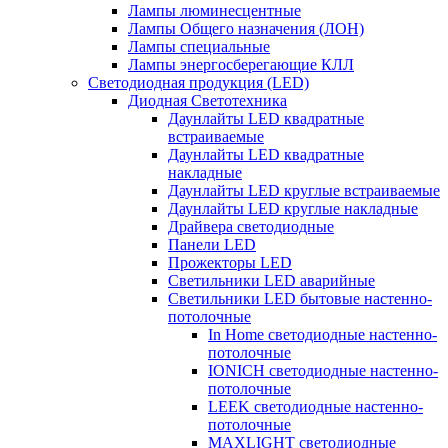
Лампы люминесцентные
Лампы Общего назначения (ЛОН)
Лампы специальные
Лампы энергосберегающие КЛЛ
Светодиодная продукция (LED)
Диодная Светотехника
Даунлайты LED квадратные
встраиваемые
Даунлайты LED квадратные
накладные
Даунлайты LED круглые встраиваемые
Даунлайты LED круглые накладные
Драйвера светодиодные
Панели LED
Прожекторы LED
Светильники LED аварийные
Светильники LED бытовые настенно-
потолочные
In Home светодиодные настенно-
потолочные
IONICH светодиодные настенно-
потолочные
LEEK светодиодные настенно-
потолочные
MAXLIGHT светодиодные