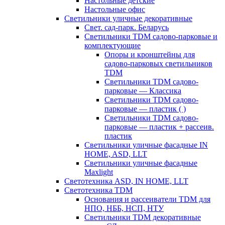
Настольные детские
Настольные офис
Светильники уличные декоративные
Свет. сад-парк. Беларусь
Светильники TDM садово-парковые и
комплектующие
Опоры и кронштейны для
садово-парковых светильников
TDM
Светильники TDM садово-
парковые — Классика
Светильники TDM садово-
парковые — пластик ( )
Светильники TDM садово-
парковые — пластик + рассеив.
пластик
Светильники уличные фасадные IN
HOME, ASD, LLT
Светильники уличные фасадные
Maxlight
Светотехника ASD, IN HOME, LLT
Светотехника TDM
Основания и рассеиватели TDM для
НПО, НББ, НСП, НТУ
Светильники TDM декоративные