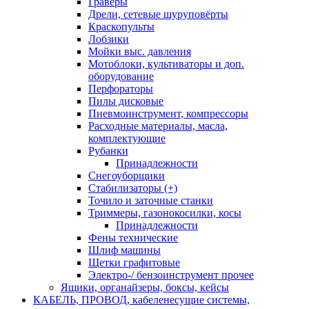
Граверы
Дрели, сетевые шуруповёрты
Краскопульты
Лобзики
Мойки выс. давления
Мотоблоки, культиваторы и доп.
оборудование
Перфораторы
Пилы дисковые
Пневмоинструмент, компрессоры
Расходные материалы, масла,
комплектующие
Рубанки
Принадлежности
Снегоуборщики
Стабилизаторы (+)
Точило и заточные станки
Триммеры, газонокосилки, косы
Принадлежности
Фены технические
Шлиф машины
Щетки графитовые
Электро-/ бензоинструмент прочее
Ящики, органайзеры, боксы, кейсы
КАБЕЛЬ, ПРОВОД, кабеленесущие системы,