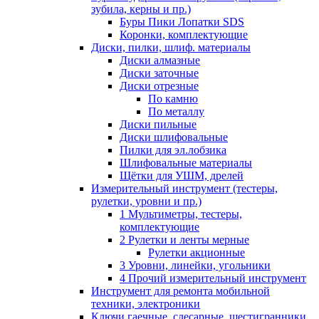
зубила, керны и пр.)
Буры Пики Лопатки SDS
Коронки, комплектующие
Диски, пилки, шлиф. материалы
Диски алмазные
Диски заточные
Диски отрезные
По камню
По металлу
Диски пильные
Диски шлифовальные
Пилки для эл.лобзика
Шлифовальные материалы
Щётки для УШМ, дрелей
Измерительный инструмент (тестеры,
рулетки, уровни и пр.)
1 Мультиметры, тестеры,
комплектующие
2 Рулетки и ленты мерные
Рулетки акционные
3 Уровни, линейки, угольники
4 Прочий измерительный инструмент
Инструмент для ремонта мобильной
техники, электроники
Ключи гаечные, слесарные, шестигранники,