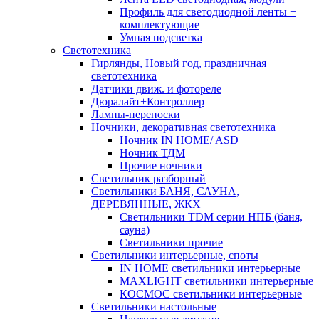
Профиль для светодиодной ленты +
комплектующие
Умная подсветка
Светотехника
Гирлянды, Новый год, праздничная
светотехника
Датчики движ. и фотореле
Дюралайт+Контроллер
Лампы-переноски
Ночники, декоративная светотехника
Ночник IN HOME/ ASD
Ночник ТДМ
Прочие ночники
Светильник разборный
Светильники БАНЯ, САУНА,
ДЕРЕВЯННЫЕ, ЖКХ
Светильники TDM серии НПБ (баня,
сауна)
Светильники прочие
Светильники интерьерные, споты
IN HOME светильники интерьерные
MAXLIGHT светильники интерьерные
КОСМОС светильники интерьерные
Светильники настольные