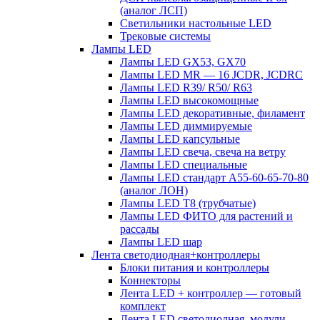
(аналог ЛСП)
Светильники настольные LED
Трековые системы
Лампы LED
Лампы LED GX53, GX70
Лампы LED MR — 16 JCDR, JCDRC
Лампы LED R39/ R50/ R63
Лампы LED высокомощные
Лампы LED декоративные, филамент
Лампы LED диммируемые
Лампы LED капсульные
Лампы LED свеча, свеча на ветру
Лампы LED специальные
Лампы LED стандарт А55-60-65-70-80
(аналог ЛОН)
Лампы LED Т8 (трубчатые)
Лампы LED ФИТО для растений и
рассады
Лампы LED шар
Лента светодиодная+контроллеры
Блоки питания и контроллеры
Коннекторы
Лента LED + контроллер — готовый
комплект
Лента LED светодиодная, модули