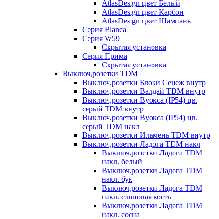
AtlasDesign цвет Белый
AtlasDesign цвет Карбон
AtlasDesign цвет Шампань
Серия Blanca
Серия W59
Скрытая установка
Серия Прима
Скрытая установка
Выключ,розетки TDM
Выключ,розетки Блоки Сенеж внутр
Выключ,розетки Валдай TDM внутр
Выключ,розетки Вуокса (IP54) цв.
серый TDM внутр
Выключ,розетки Вуокса (IP54) цв.
серый TDM накл
Выключ,розетки Ильмень TDM внутр
Выключ,розетки Ладога TDM накл
Выключ,розетки Ладога TDM
накл. белый
Выключ,розетки Ладога TDM
накл. бук
Выключ,розетки Ладога TDM
накл. слоновая кость
Выключ,розетки Ладога TDM
накл. сосна