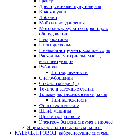
Граверы
Дрели, сетевые шуруповёрты
Краскопульты
Лобзики
Мойки выс. давления
Мотоблоки, культиваторы и доп.
оборудование
Перфораторы
Пилы дисковые
Пневмоинструмент, компрессоры
Расходные материалы, масла,
комплектующие
Рубанки
Принадлежности
Снегоуборщики
Стабилизаторы (+)
Точило и заточные станки
Триммеры, газонокосилки, косы
Принадлежности
Фены технические
Шлиф машины
Щетки графитовые
Электро-/ бензоинструмент прочее
Ящики, органайзеры, боксы, кейсы
КАБЕЛЬ, ПРОВОД, кабеленесущие системы,