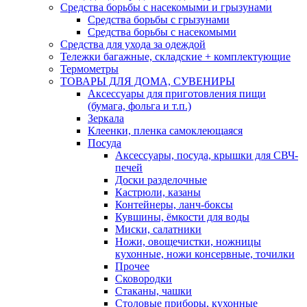
Средства борьбы с насекомыми и грызунами
Средства борьбы с грызунами
Средства борьбы с насекомыми
Средства для ухода за одеждой
Тележки багажные, складские + комплектующие
Термометры
ТОВАРЫ ДЛЯ ДОМА, СУВЕНИРЫ
Аксессуары для приготовления пищи
(бумага, фольга и т.п.)
Зеркала
Клеенки, пленка самоклеющаяся
Посуда
Аксессуары, посуда, крышки для СВЧ-
печей
Доски разделочные
Кастрюли, казаны
Контейнеры, ланч-боксы
Кувшины, ёмкости для воды
Миски, салатники
Ножи, овощечистки, ножницы
кухонные, ножи консервные, точилки
Прочее
Сковородки
Стаканы, чашки
Столовые приборы, кухонные