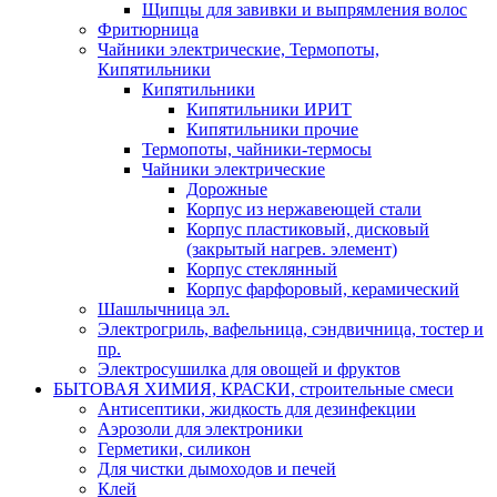
Щипцы для завивки и выпрямления волос
Фритюрница
Чайники электрические, Термопоты,
Кипятильники
Кипятильники
Кипятильники ИРИТ
Кипятильники прочие
Термопоты, чайники-термосы
Чайники электрические
Дорожные
Корпус из нержавеющей стали
Корпус пластиковый, дисковый
(закрытый нагрев. элемент)
Корпус стеклянный
Корпус фарфоровый, керамический
Шашлычница эл.
Электрогриль, вафельница, сэндвичница, тостер и
пр.
Электросушилка для овощей и фруктов
БЫТОВАЯ ХИМИЯ, КРАСКИ, строительные смеси
Антисептики, жидкость для дезинфекции
Аэрозоли для электроники
Герметики, силикон
Для чистки дымоходов и печей
Клей