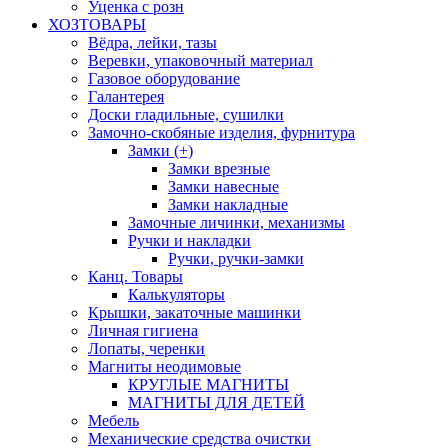
Уценка с розн
ХОЗТОВАРЫ
Вёдра, лейки, тазы
Веревки, упаковочный материал
Газовое оборудование
Галантерея
Доски гладильные, сушилки
Замочно-скобяные изделия, фурнитура
Замки (+)
Замки врезные
Замки навесные
Замки накладные
Замочные личинки, механизмы
Ручки и накладки
Ручки, ручки-замки
Канц. Товары
Калькуляторы
Крышки, закаточные машинки
Личная гигиена
Лопаты, черенки
Магниты неодимовые
КРУГЛЫЕ МАГНИТЫ
МАГНИТЫ ДЛЯ ДЕТЕЙ
Мебель
Механические средства очистки