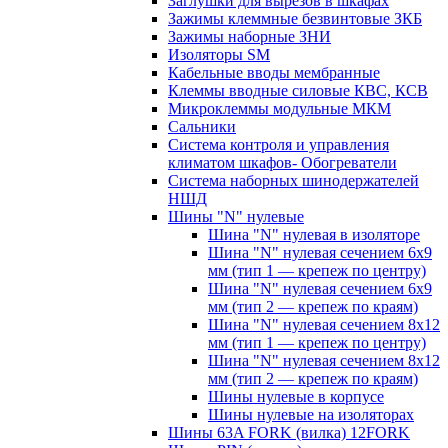
Заглушки для вырезов в шкафах
Зажимы клеммные безвинтовые ЗКБ
Зажимы наборные ЗНИ
Изоляторы SM
Кабельные вводы мембранные
Клеммы вводные силовые КВС, КСВ
Микроклеммы модульные МКМ
Сальники
Система контроля и управления
климатом шкафов- Обогреватели
Система наборных шинодержателей
НШД
Шины "N" нулевые
Шина "N" нулевая в изоляторе
Шина "N" нулевая сечением 6х9
мм (тип 1 — крепеж по центру)
Шина "N" нулевая сечением 6х9
мм (тип 2 — крепеж по краям)
Шина "N" нулевая сечением 8х12
мм (тип 1 — крепеж по центру)
Шина "N" нулевая сечением 8х12
мм (тип 2 — крепеж по краям)
Шины нулевые в корпусе
Шины нулевые на изоляторах
Шины 63A FORK (вилка) 12FORK