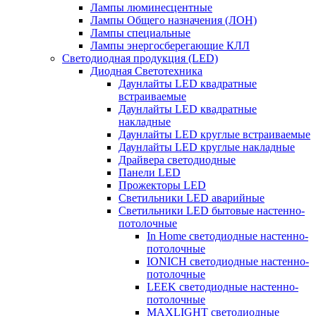
Лампы люминесцентные
Лампы Общего назначения (ЛОН)
Лампы специальные
Лампы энергосберегающие КЛЛ
Светодиодная продукция (LED)
Диодная Светотехника
Даунлайты LED квадратные
встраиваемые
Даунлайты LED квадратные
накладные
Даунлайты LED круглые встраиваемые
Даунлайты LED круглые накладные
Драйвера светодиодные
Панели LED
Прожекторы LED
Светильники LED аварийные
Светильники LED бытовые настенно-
потолочные
In Home светодиодные настенно-
потолочные
IONICH светодиодные настенно-
потолочные
LEEK светодиодные настенно-
потолочные
MAXLIGHT светодиодные