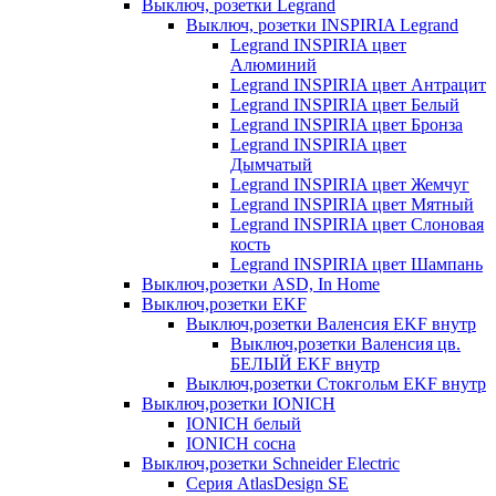
Выключ, розетки Legrand
Выключ, розетки INSPIRIA Legrand
Legrand INSPIRIA цвет
Алюминий
Legrand INSPIRIA цвет Антрацит
Legrand INSPIRIA цвет Белый
Legrand INSPIRIA цвет Бронза
Legrand INSPIRIA цвет
Дымчатый
Legrand INSPIRIA цвет Жемчуг
Legrand INSPIRIA цвет Мятный
Legrand INSPIRIA цвет Слоновая
кость
Legrand INSPIRIA цвет Шампань
Выключ,розетки ASD, In Home
Выключ,розетки EKF
Выключ,розетки Валенсия EKF внутр
Выключ,розетки Валенсия цв.
БЕЛЫЙ EKF внутр
Выключ,розетки Стокгольм EKF внутр
Выключ,розетки IONICH
IONICH белый
IONICH сосна
Выключ,розетки Schneider Electric
Серия AtlasDesign SE