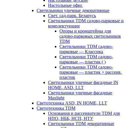
Настольные детские
Настольные офис
Светильники уличные декоративные
Свет. сад-парк. Беларусь
Светильники TDM садово-парковые и
комплектующие
Опоры и кронштейны для
садово-парковых светильников
TDM
Светильники TDM садово-
парковые — Классика
Светильники TDM садово-
парковые — пластик ( )
Светильники TDM садово-
парковые — пластик + рассеив.
пластик
Светильники уличные фасадные IN
HOME, ASD, LLT
Светильники уличные фасадные
Maxlight
Светотехника ASD, IN HOME, LLT
Светотехника TDM
Основания и рассеиватели TDM для
НПО, НББ, НСП, НТУ
Светильники TDM декоративные