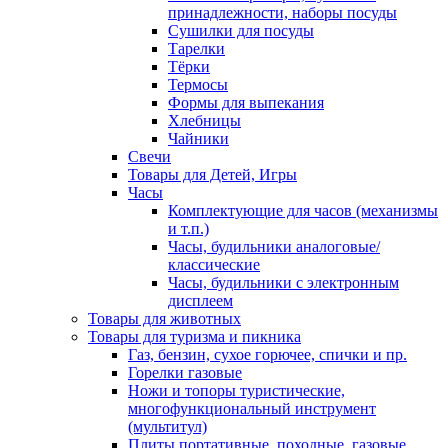
принадлежности, наборы посуды
Сушилки для посуды
Тарелки
Тёрки
Термосы
Формы для выпекания
Хлебницы
Чайники
Свечи
Товары для Детей, Игры
Часы
Комплектующие для часов (механизмы
и т.п.)
Часы, будильники аналоговые/
классические
Часы, будильники с электронным
дисплеем
Товары для животных
Товары для туризма и пикника
Газ, бензин, сухое горючее, спички и пр.
Горелки газовые
Ножи и топоры туристические,
многофункциональный инструмент
(мультитул)
Плиты портативные, походные, газовые