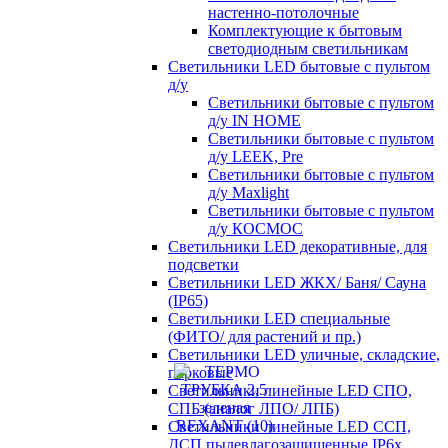
настенно-потолочные
Комплектующие к бытовым
светодиодным светильникам
Светильники LED бытовые с пультом
д/у
Светильники бытовые с пультом
д/у IN HOME
Светильники бытовые с пультом
д/у LEEK, Pre
Светильники бытовые с пультом
д/у Maxlight
Светильники бытовые с пультом
д/у КОСМОС
Светильники LED декоративные, для
подсветки
Светильники LED ЖКХ/ Баня/ Сауна
(IP65)
Светильники LED специальные
(ФИТО/ для растений и пр.)
Светильники LED уличные, складские,
парковые
Светильники линейные LED СПО,
СПБ (аналог ЛПО/ ЛПБ)
Светильники линейные LED ССП,
ДСП пылевлагозащищенные IP6х