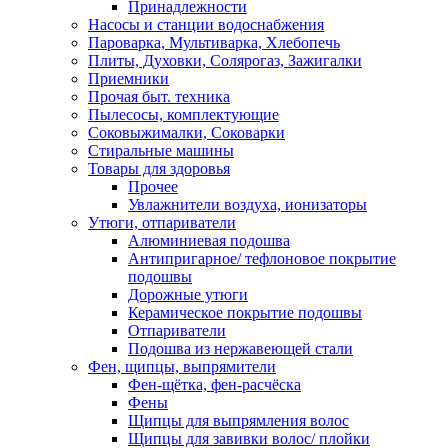
Принадлежности
Насосы и станции водоснабжения
Пароварка, Мультиварка, Хлебопечь
Плиты, Духовки, Солярогаз, Зажигалки
Приемники
Прочая быт. техника
Пылесосы, комплектующие
Соковыжималки, Соковарки
Стиральные машины
Товары для здоровья
Прочее
Увлажнители воздуха, ионизаторы
Утюги, отпариватели
Алюминиевая подошва
Антипригарное/ тефлоновое покрытие
подошвы
Дорожные утюги
Керамическое покрытие подошвы
Отпариватели
Подошва из нержавеющей стали
Фен, щипцы, выпрямители
Фен-щётка, фен-расчёска
Фены
Щипцы для выпрямления волос
Щипцы для завивки волос/ плойки