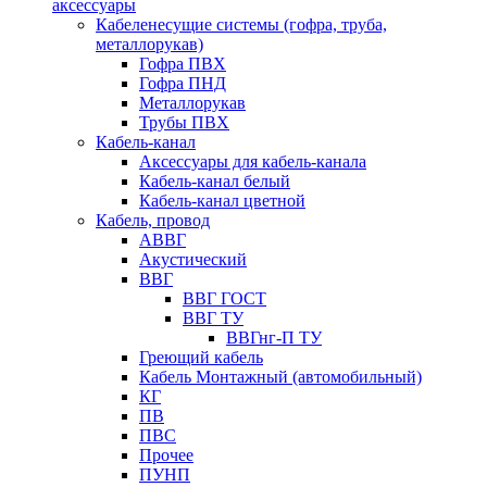
аксессуары
Кабеленесущие системы (гофра, труба,
металлорукав)
Гофра ПВХ
Гофра ПНД
Металлорукав
Трубы ПВХ
Кабель-канал
Аксессуары для кабель-канала
Кабель-канал белый
Кабель-канал цветной
Кабель, провод
АВВГ
Акустический
ВВГ
ВВГ ГОСТ
ВВГ ТУ
ВВГнг-П ТУ
Греющий кабель
Кабель Монтажный (автомобильный)
КГ
ПВ
ПВС
Прочее
ПУНП