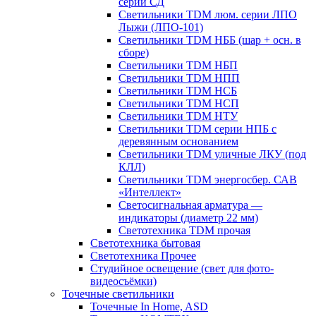
серии СД
Светильники TDM люм. серии ЛПО
Лыжи (ЛПО-101)
Светильники TDM НББ (шар + осн. в
сборе)
Светильники TDM НБП
Светильники TDM НПП
Светильники TDM НСБ
Светильники TDM НСП
Светильники TDM НТУ
Светильники TDM серии НПБ с
деревянным основанием
Светильники TDM уличные ЛКУ (под
КЛЛ)
Светильники TDM энергосбер. САВ
«Интеллект»
Светосигнальная арматура —
индикаторы (диаметр 22 мм)
Светотехника TDM прочая
Светотехника бытовая
Светотехника Прочее
Студийное освещение (свет для фото-
видеосъёмки)
Точечные светильники
Точечные In Home, ASD