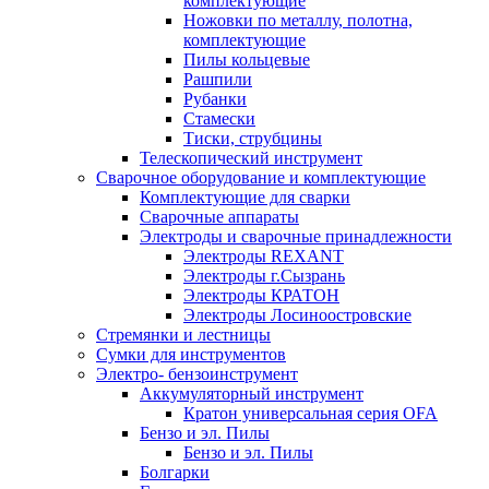
комплектующие
Ножовки по металлу, полотна,
комплектующие
Пилы кольцевые
Рашпили
Рубанки
Стамески
Тиски, струбцины
Телескопический инструмент
Сварочное оборудование и комплектующие
Комплектующие для сварки
Сварочные аппараты
Электроды и сварочные принадлежности
Электроды REXANT
Электроды г.Сызрань
Электроды КРАТОН
Электроды Лосиноостровские
Стремянки и лестницы
Сумки для инструментов
Электро- бензоинструмент
Аккумуляторный инструмент
Кратон универсальная серия OFA
Бензо и эл. Пилы
Бензо и эл. Пилы
Болгарки