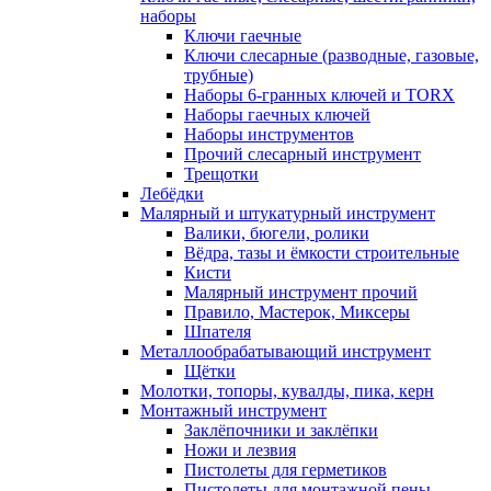
наборы
Ключи гаечные
Ключи слесарные (разводные, газовые,
трубные)
Наборы 6-гранных ключей и TORX
Наборы гаечных ключей
Наборы инструментов
Прочий слесарный инструмент
Трещотки
Лебёдки
Малярный и штукатурный инструмент
Валики, бюгели, ролики
Вёдра, тазы и ёмкости строительные
Кисти
Малярный инструмент прочий
Правило, Мастерок, Миксеры
Шпателя
Металлообрабатывающий инструмент
Щётки
Молотки, топоры, кувалды, пика, керн
Монтажный инструмент
Заклёпочники и заклёпки
Ножи и лезвия
Пистолеты для герметиков
Пистолеты для монтажной пены