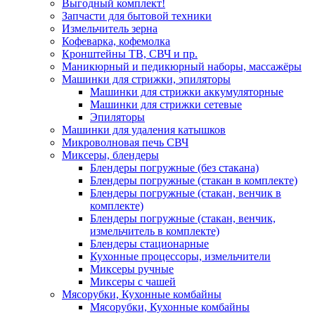
Выгодный комплект!
Запчасти для бытовой техники
Измельчитель зерна
Кофеварка, кофемолка
Кронштейны ТВ, СВЧ и пр.
Маникюрный и педикюрный наборы, массажёры
Машинки для стрижки, эпиляторы
Машинки для стрижки аккумуляторные
Машинки для стрижки сетевые
Эпиляторы
Машинки для удаления катышков
Микроволновая печь СВЧ
Миксеры, блендеры
Блендеры погружные (без стакана)
Блендеры погружные (стакан в комплекте)
Блендеры погружные (стакан, венчик в
комплекте)
Блендеры погружные (стакан, венчик,
измельчитель в комплекте)
Блендеры стационарные
Кухонные процессоры, измельчители
Миксеры ручные
Миксеры с чашей
Мясорубки, Кухонные комбайны
Мясорубки, Кухонные комбайны