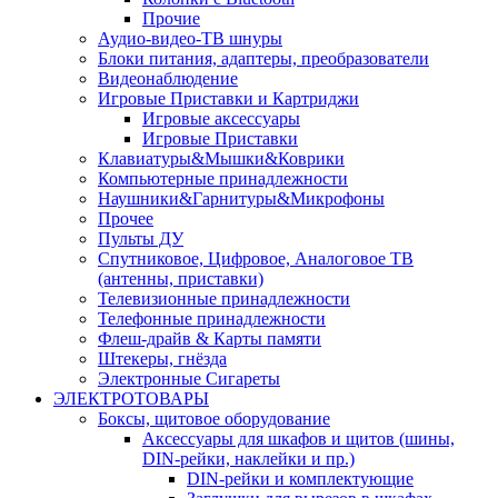
Прочие
Аудио-видео-ТВ шнуры
Блоки питания, адаптеры, преобразователи
Видеонаблюдение
Игровые Приставки и Картриджи
Игровые аксессуары
Игровые Приставки
Клавиатуры&Мышки&Коврики
Компьютерные принадлежности
Наушники&Гарнитуры&Микрофоны
Прочее
Пульты ДУ
Спутниковое, Цифровое, Аналоговое ТВ
(антенны, приставки)
Телевизионные принадлежности
Телефонные принадлежности
Флеш-драйв & Карты памяти
Штекеры, гнёзда
Электронные Сигареты
ЭЛЕКТРОТОВАРЫ
Боксы, щитовое оборудование
Аксессуары для шкафов и щитов (шины,
DIN-рейки, наклейки и пр.)
DIN-рейки и комплектующие