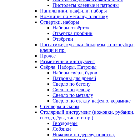
Пистолеты клеевые и патроны
Напильники, надфили, наборы
Ножницы по металлу, пластику
Отвёртки, наборы
Наборы отвёрток
Отвертка-пробник
Отвёртки
Пассатижи, кусачки, бокорезы, тонкогубцы,
клещи и пр.
Прочее
Разметочный инструмент
Свёрла, Наборы, Патроны
Наборы свёрл, буров
Патроны для дрелей
Сверло по бетону
Сверло по дереву
Сверло по металлу
Сверло по стеклу, кафелю, керамике
Степлеры и скобы
Столярный инструмент (ножовки, рубанки,
гвоздодёры, тиски и пр.)
Гвоздодёры
Лобзики
Ножовки по дереву, полотна,