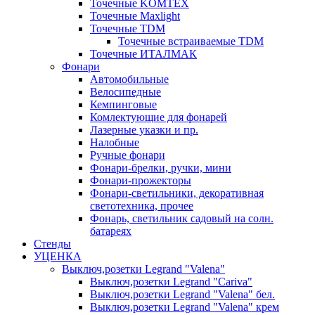
Точечные KOMTEX
Точечные Maxlight
Точечные TDM
Точечные встраиваемые TDM
Точечные ИТАЛМАК
Фонари
Автомобильные
Велосипедные
Кемпинговые
Комлектующие для фонарей
Лазерные указки и пр.
Налобные
Ручные фонари
Фонари-брелки, ручки, мини
Фонари-прожекторы
Фонари-светильники, декоративная
светотехника, прочее
Фонарь, светильник садовый на солн.
батареях
Стенды
УЦЕНКА
Выключ,розетки Legrand "Valena"
Выключ,розетки Legrand "Cariva"
Выключ,розетки Legrand "Valena" бел.
Выключ,розетки Legrand "Valena" крем