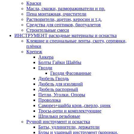
Краски
Масла, смазки, размораживатели и пр.
Пена монтажная, очистители
Растворители, ацетон, керосин и т.д.
Средства для септиков, биотуалетов
Строительные смеси
ИНСТРУМЕНТ расходные материалы и оснастка
Клеящие и специальные ленты, скотч, серпянки,
плёнки
Крепеж
Анкера
Болты Гайки Шайбы
Гвозди
Гвозди Фасованные
Дюбель Гвоздь
Дюбель для изоляций
Дюбель распорный
Петли, Уголки. Опоры
Проволока
Саморез+шайба кров.,сверло, цинк
Тросы-цепи и комплектующие
Шпильки резьбовые
Ручной инструмент и оснастка
Биты, удлинители, держатели
Буры и ударный инструмент (коронки,