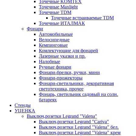
Точечные KOMTEX
Точечные Maxlight
Точечные TDM
Точечные встраиваемые TDM
Точечные ИТАЛМАК
Фонари
Автомобильные
Велосипедные
Кемпинговые
Комлектующие для фонарей
Лазерные указки и пр.
Налобные
Ручные фонари
Фонари-брелки, ручки, мини
Фонари-прожекторы
Фонари-светильники, декоративная
светотехника, прочее
Фонарь, светильник садовый на солн.
батареях
Стенды
УЦЕНКА
Выключ,розетки Legrand "Valena"
Выключ,розетки Legrand "Cariva"
Выключ,розетки Legrand "Valena" бел.
Выключ,розетки Legrand "Valena" крем