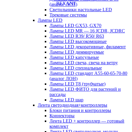
(аналог ЛСП)
Светильники настольные LED
Трековые системы
Лампы LED
Лампы LED GX53, GX70
Лампы LED MR — 16 JCDR, JCDRC
Лампы LED R39/ R50/ R63
Лампы LED высокомощные
Лампы LED декоративные, филамент
Лампы LED диммируемые
Лампы LED капсульные
Лампы LED свеча, свеча на ветру
Лампы LED специальные
Лампы LED стандарт А55-60-65-70-80
(аналог ЛОН)
Лампы LED Т8 (трубчатые)
Лампы LED ФИТО для растений и
рассады
Лампы LED шар
Лента светодиодная+контроллеры
Блоки питания и контроллеры
Коннекторы
Лента LED + контроллер — готовый
комплект
Лента LED светодиодная, модули