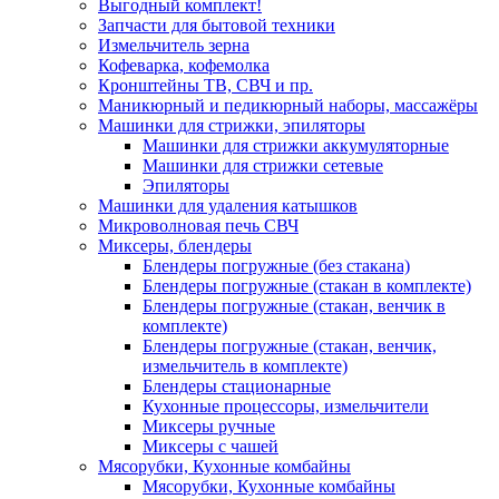
Выгодный комплект!
Запчасти для бытовой техники
Измельчитель зерна
Кофеварка, кофемолка
Кронштейны ТВ, СВЧ и пр.
Маникюрный и педикюрный наборы, массажёры
Машинки для стрижки, эпиляторы
Машинки для стрижки аккумуляторные
Машинки для стрижки сетевые
Эпиляторы
Машинки для удаления катышков
Микроволновая печь СВЧ
Миксеры, блендеры
Блендеры погружные (без стакана)
Блендеры погружные (стакан в комплекте)
Блендеры погружные (стакан, венчик в
комплекте)
Блендеры погружные (стакан, венчик,
измельчитель в комплекте)
Блендеры стационарные
Кухонные процессоры, измельчители
Миксеры ручные
Миксеры с чашей
Мясорубки, Кухонные комбайны
Мясорубки, Кухонные комбайны