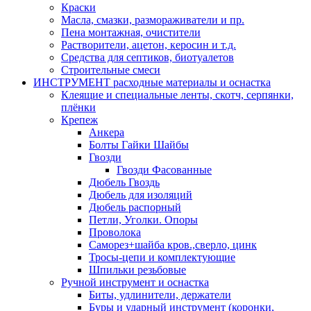
Краски
Масла, смазки, размораживатели и пр.
Пена монтажная, очистители
Растворители, ацетон, керосин и т.д.
Средства для септиков, биотуалетов
Строительные смеси
ИНСТРУМЕНТ расходные материалы и оснастка
Клеящие и специальные ленты, скотч, серпянки,
плёнки
Крепеж
Анкера
Болты Гайки Шайбы
Гвозди
Гвозди Фасованные
Дюбель Гвоздь
Дюбель для изоляций
Дюбель распорный
Петли, Уголки. Опоры
Проволока
Саморез+шайба кров.,сверло, цинк
Тросы-цепи и комплектующие
Шпильки резьбовые
Ручной инструмент и оснастка
Биты, удлинители, держатели
Буры и ударный инструмент (коронки,