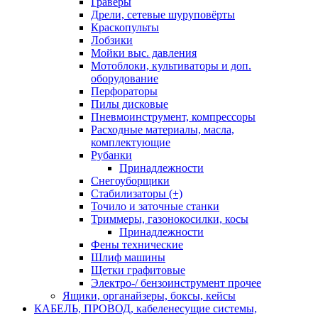
Граверы
Дрели, сетевые шуруповёрты
Краскопульты
Лобзики
Мойки выс. давления
Мотоблоки, культиваторы и доп.
оборудование
Перфораторы
Пилы дисковые
Пневмоинструмент, компрессоры
Расходные материалы, масла,
комплектующие
Рубанки
Принадлежности
Снегоуборщики
Стабилизаторы (+)
Точило и заточные станки
Триммеры, газонокосилки, косы
Принадлежности
Фены технические
Шлиф машины
Щетки графитовые
Электро-/ бензоинструмент прочее
Ящики, органайзеры, боксы, кейсы
КАБЕЛЬ, ПРОВОД, кабеленесущие системы,