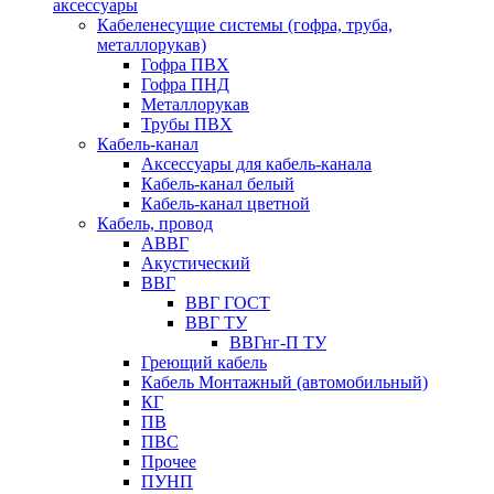
аксессуары
Кабеленесущие системы (гофра, труба,
металлорукав)
Гофра ПВХ
Гофра ПНД
Металлорукав
Трубы ПВХ
Кабель-канал
Аксессуары для кабель-канала
Кабель-канал белый
Кабель-канал цветной
Кабель, провод
АВВГ
Акустический
ВВГ
ВВГ ГОСТ
ВВГ ТУ
ВВГнг-П ТУ
Греющий кабель
Кабель Монтажный (автомобильный)
КГ
ПВ
ПВС
Прочее
ПУНП