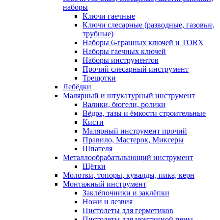
наборы
Ключи гаечные
Ключи слесарные (разводные, газовые,
трубные)
Наборы 6-гранных ключей и TORX
Наборы гаечных ключей
Наборы инструментов
Прочий слесарный инструмент
Трещотки
Лебёдки
Малярный и штукатурный инструмент
Валики, бюгели, ролики
Вёдра, тазы и ёмкости строительные
Кисти
Малярный инструмент прочий
Правило, Мастерок, Миксеры
Шпателя
Металлообрабатывающий инструмент
Щётки
Молотки, топоры, кувалды, пика, керн
Монтажный инструмент
Заклёпочники и заклёпки
Ножи и лезвия
Пистолеты для герметиков
Пистолеты для монтажной пены