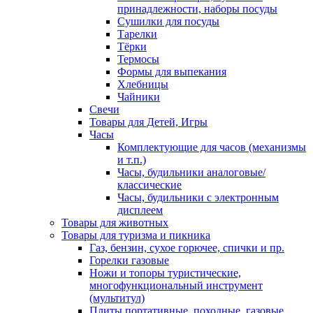
принадлежности, наборы посуды
Сушилки для посуды
Тарелки
Тёрки
Термосы
Формы для выпекания
Хлебницы
Чайники
Свечи
Товары для Детей, Игры
Часы
Комплектующие для часов (механизмы
и т.п.)
Часы, будильники аналоговые/
классические
Часы, будильники с электронным
дисплеем
Товары для животных
Товары для туризма и пикника
Газ, бензин, сухое горючее, спички и пр.
Горелки газовые
Ножи и топоры туристические,
многофункциональный инструмент
(мультитул)
Плиты портативные, походные, газовые