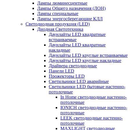
Лампы люминесцентные
Лампы Общего назначения (ЛОН)
Лампы специальные
Лампы энергосберегающие КЛЛ
Светодиодная продукция (LED)
Диодная Светотехника
Даунлайты LED квадратные
встраиваемые
Даунлайты LED квадратные
накладные
Даунлайты LED круглые встраиваемые
Даунлайты LED круглые накладные
Драйвера светодиодные
Панели LED
Прожекторы LED
Светильники LED аварийные
Светильники LED бытовые настенно-
потолочные
In Home светодиодные настенно-
потолочные
IONICH светодиодные настенно-
потолочные
LEEK светодиодные настенно-
потолочные
MAXLIGHT светодиодные