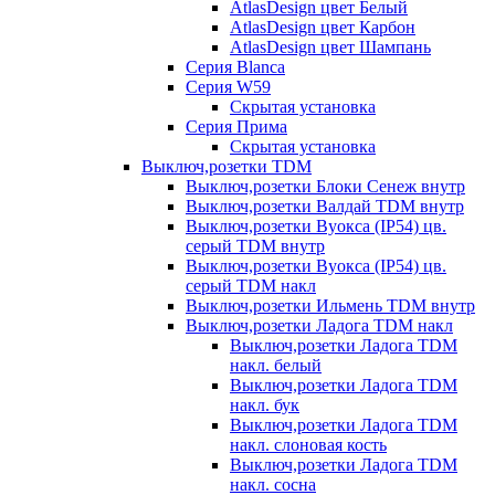
AtlasDesign цвет Белый
AtlasDesign цвет Карбон
AtlasDesign цвет Шампань
Серия Blanca
Серия W59
Скрытая установка
Серия Прима
Скрытая установка
Выключ,розетки TDM
Выключ,розетки Блоки Сенеж внутр
Выключ,розетки Валдай TDM внутр
Выключ,розетки Вуокса (IP54) цв.
серый TDM внутр
Выключ,розетки Вуокса (IP54) цв.
серый TDM накл
Выключ,розетки Ильмень TDM внутр
Выключ,розетки Ладога TDM накл
Выключ,розетки Ладога TDM
накл. белый
Выключ,розетки Ладога TDM
накл. бук
Выключ,розетки Ладога TDM
накл. слоновая кость
Выключ,розетки Ладога TDM
накл. сосна