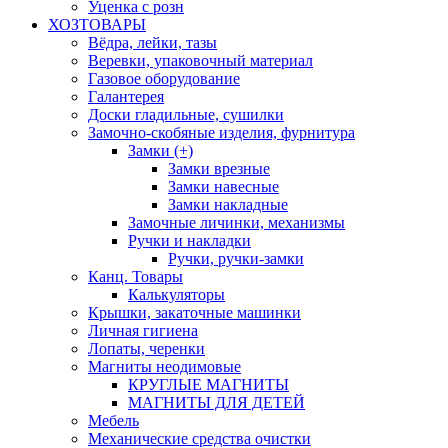
Уценка с розн
ХОЗТОВАРЫ
Вёдра, лейки, тазы
Веревки, упаковочный материал
Газовое оборудование
Галантерея
Доски гладильные, сушилки
Замочно-скобяные изделия, фурнитура
Замки (+)
Замки врезные
Замки навесные
Замки накладные
Замочные личинки, механизмы
Ручки и накладки
Ручки, ручки-замки
Канц. Товары
Калькуляторы
Крышки, закаточные машинки
Личная гигиена
Лопаты, черенки
Магниты неодимовые
КРУГЛЫЕ МАГНИТЫ
МАГНИТЫ ДЛЯ ДЕТЕЙ
Мебель
Механические средства очистки