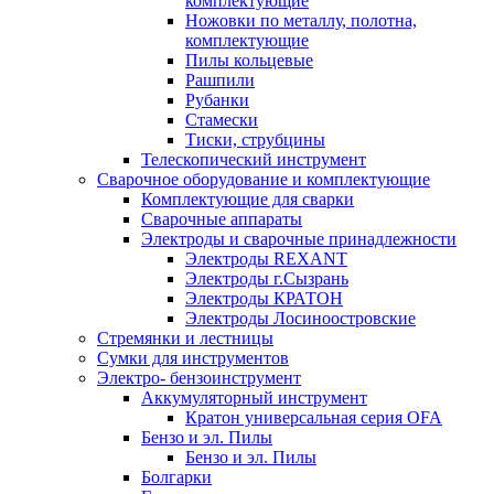
комплектующие
Ножовки по металлу, полотна,
комплектующие
Пилы кольцевые
Рашпили
Рубанки
Стамески
Тиски, струбцины
Телескопический инструмент
Сварочное оборудование и комплектующие
Комплектующие для сварки
Сварочные аппараты
Электроды и сварочные принадлежности
Электроды REXANT
Электроды г.Сызрань
Электроды КРАТОН
Электроды Лосиноостровские
Стремянки и лестницы
Сумки для инструментов
Электро- бензоинструмент
Аккумуляторный инструмент
Кратон универсальная серия OFA
Бензо и эл. Пилы
Бензо и эл. Пилы
Болгарки