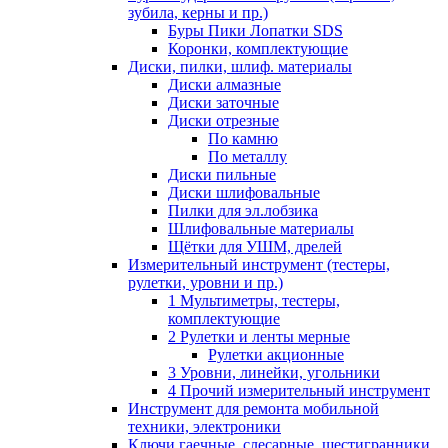
зубила, керны и пр.)
Буры Пики Лопатки SDS
Коронки, комплектующие
Диски, пилки, шлиф. материалы
Диски алмазные
Диски заточные
Диски отрезные
По камню
По металлу
Диски пильные
Диски шлифовальные
Пилки для эл.лобзика
Шлифовальные материалы
Щётки для УШМ, дрелей
Измерительный инструмент (тестеры,
рулетки, уровни и пр.)
1 Мультиметры, тестеры,
комплектующие
2 Рулетки и ленты мерные
Рулетки акционные
3 Уровни, линейки, угольники
4 Прочий измерительный инструмент
Инструмент для ремонта мобильной
техники, электроники
Ключи гаечные, слесарные, шестигранники,