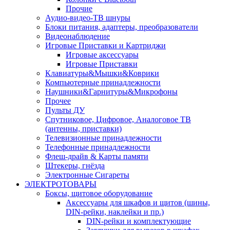
Прочие
Аудио-видео-ТВ шнуры
Блоки питания, адаптеры, преобразователи
Видеонаблюдение
Игровые Приставки и Картриджи
Игровые аксессуары
Игровые Приставки
Клавиатуры&Мышки&Коврики
Компьютерные принадлежности
Наушники&Гарнитуры&Микрофоны
Прочее
Пульты ДУ
Спутниковое, Цифровое, Аналоговое ТВ
(антенны, приставки)
Телевизионные принадлежности
Телефонные принадлежности
Флеш-драйв & Карты памяти
Штекеры, гнёзда
Электронные Сигареты
ЭЛЕКТРОТОВАРЫ
Боксы, щитовое оборудование
Аксессуары для шкафов и щитов (шины,
DIN-рейки, наклейки и пр.)
DIN-рейки и комплектующие