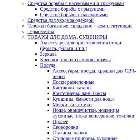
Средства борьбы с насекомыми и грызунами
Средства борьбы с грызунами
Средства борьбы с насекомыми
Средства для ухода за одеждой
Тележки багажные, складские + комплектующие
Термометры
ТОВАРЫ ДЛЯ ДОМА, СУВЕНИРЫ
Аксессуары для приготовления пищи
(бумага, фольга и т.п.)
Зеркала
Клеенки, пленка самоклеющаяся
Посуда
Аксессуары, посуда, крышки для СВЧ-
печей
Доски разделочные
Кастрюли, казаны
Контейнеры, ланч-боксы
Кувшины, ёмкости для воды
Миски, салатники
Ножи, овощечистки, ножницы
кухонные, ножи консервные, точилки
Прочее
Сковородки
Стаканы, чашки
Столовые приборы, кухонные