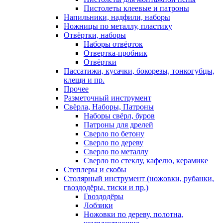
Пистолеты клеевые и патроны
Напильники, надфили, наборы
Ножницы по металлу, пластику
Отвёртки, наборы
Наборы отвёрток
Отвертка-пробник
Отвёртки
Пассатижи, кусачки, бокорезы, тонкогубцы,
клещи и пр.
Прочее
Разметочный инструмент
Свёрла, Наборы, Патроны
Наборы свёрл, буров
Патроны для дрелей
Сверло по бетону
Сверло по дереву
Сверло по металлу
Сверло по стеклу, кафелю, керамике
Степлеры и скобы
Столярный инструмент (ножовки, рубанки,
гвоздодёры, тиски и пр.)
Гвоздодёры
Лобзики
Ножовки по дереву, полотна,