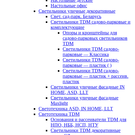
Настольные детские
Настольные офис
Светильники уличные декоративные
Свет. сад-парк. Беларусь
Светильники TDM садово-парковые и
комплектующие
Опоры и кронштейны для
садово-парковых светильников
TDM
Светильники TDM садово-
парковые — Классика
Светильники TDM садово-
парковые — пластик ( )
Светильники TDM садово-
парковые — пластик + рассеив.
пластик
Светильники уличные фасадные IN
HOME, ASD, LLT
Светильники уличные фасадные
Maxlight
Светотехника ASD, IN HOME, LLT
Светотехника TDM
Основания и рассеиватели TDM для
НПО, НББ, НСП, НТУ
Светильники TDM декоративные