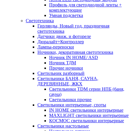
Профиль для светодиодной ленты +
комплектующие
Умная подсветка
Светотехника
Гирлянды, Новый год, праздничная
светотехника
Датчики движ. и фотореле
Дюралайт+Контроллер
Лампы-переноски
Ночники, декоративная светотехника
Ночник IN HOME/ ASD
Ночник ТДМ
Прочие ночники
Светильник разборный
Светильники БАНЯ, САУНА,
ДЕРЕВЯННЫЕ, ЖКХ
Светильники TDM серии НПБ (баня,
сауна)
Светильники прочие
Светильники интерьерные, споты
IN HOME светильники интерьерные
MAXLIGHT светильники интерьерные
КОСМОС светильники интерьерные
Светильники настольные