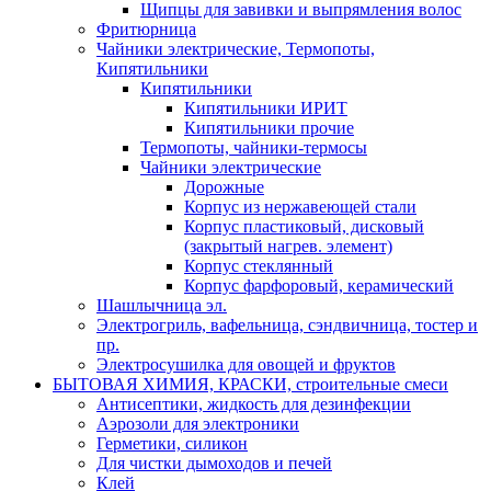
Щипцы для завивки и выпрямления волос
Фритюрница
Чайники электрические, Термопоты,
Кипятильники
Кипятильники
Кипятильники ИРИТ
Кипятильники прочие
Термопоты, чайники-термосы
Чайники электрические
Дорожные
Корпус из нержавеющей стали
Корпус пластиковый, дисковый
(закрытый нагрев. элемент)
Корпус стеклянный
Корпус фарфоровый, керамический
Шашлычница эл.
Электрогриль, вафельница, сэндвичница, тостер и
пр.
Электросушилка для овощей и фруктов
БЫТОВАЯ ХИМИЯ, КРАСКИ, строительные смеси
Антисептики, жидкость для дезинфекции
Аэрозоли для электроники
Герметики, силикон
Для чистки дымоходов и печей
Клей