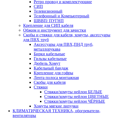
Ретро провод и комплектующие
СИП
Телевизионный
Телефонный и Компьютерный
ШВВП/ ПУГНП
Крепление для СИП кабеля
Обжим и инструмент для зачистки
Скобы и стяжки для кабеля, хомуты, аксессуары
для ПВХ труб
Аксессуары для ПВХ,ПНД труб,
металлорукава
Бирки кабельные
Гильзы кабельные
Дюбель Хомут
Кабельный бандаж
Крепление для гофры
Лента полоса монтажная
Скобы для кабеля
Стяжки
Стяжки/хомуты нейлон БЕЛЫЕ
Стяжки/хомуты нейлон ЦВЕТНЫЕ
Стяжки/хомуты нейлон ЧЁРНЫЕ
Хомуты мягкие липучки
КЛИМАТИЧЕСКАЯ ТЕХНИКА, обогреватели,
вентиляторы