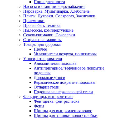
Принадлежности
Насосы и станции водоснабжения
Пароварка, Мультиварка, Хлебопечь
Плиты, Духовки, Солярогаз, Зажигалки
Приемники
Прочая быт. техника
Пылесосы, комплектующие
Соковыжималки, Соковарки
Стиральные машины
Товары для здоровья
Прочее
Увлажнители воздуха, ионизаторы
Утюги, отпариватели
Алюминиевая подошва
Антипригарное/ тефлоновое покрытие
подошвы
Дорожные утюги
Керамическое покрытие подошвы
Отпариватели
Подошва из нержавеющей стали
Фен, щипцы, выпрямители
Фен-щётка, фен-расчёска
Фены
Щипцы для выпрямления волос
Щипцы для завивки волос/ плойки