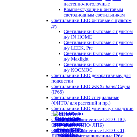
настенно-потолочные
Комплектующие к бытовым
светодиодным светильникам
Светильники LED бытовые с пультом
д/у
Светильники бытовые с пультом
д/у IN HOME
Светильники бытовые с пультом
д/у LEEK, Pre
Светильники бытовые с пультом
д/у Maxlight
Светильники бытовые с пультом
д/у КОСМОС
Светильники LED декоративные, для
подсветки
Светильники LED ЖКХ/ Баня/ Сауна
(IP65)
Светильники LED специальные
(ФИТО/ для растений и пр.)
Светильники LED уличные, складские,
парковые
Светильники линейные LED СПО,
СПБ (аналог ЛПО/ ЛПБ)
Светильники линейные LED ССП,
ДСП пылевлагозащищенные IP6х