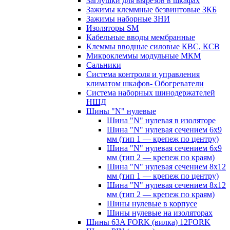
Заглушки для вырезов в шкафах
Зажимы клеммные безвинтовые ЗКБ
Зажимы наборные ЗНИ
Изоляторы SM
Кабельные вводы мембранные
Клеммы вводные силовые КВС, КСВ
Микроклеммы модульные МКМ
Сальники
Система контроля и управления
климатом шкафов- Обогреватели
Система наборных шинодержателей
НШД
Шины "N" нулевые
Шина "N" нулевая в изоляторе
Шина "N" нулевая сечением 6х9
мм (тип 1 — крепеж по центру)
Шина "N" нулевая сечением 6х9
мм (тип 2 — крепеж по краям)
Шина "N" нулевая сечением 8х12
мм (тип 1 — крепеж по центру)
Шина "N" нулевая сечением 8х12
мм (тип 2 — крепеж по краям)
Шины нулевые в корпусе
Шины нулевые на изоляторах
Шины 63A FORK (вилка) 12FORK