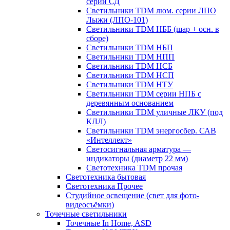
серии СД
Светильники TDM люм. серии ЛПО
Лыжи (ЛПО-101)
Светильники TDM НББ (шар + осн. в
сборе)
Светильники TDM НБП
Светильники TDM НПП
Светильники TDM НСБ
Светильники TDM НСП
Светильники TDM НТУ
Светильники TDM серии НПБ с
деревянным основанием
Светильники TDM уличные ЛКУ (под
КЛЛ)
Светильники TDM энергосбер. САВ
«Интеллект»
Светосигнальная арматура —
индикаторы (диаметр 22 мм)
Светотехника TDM прочая
Светотехника бытовая
Светотехника Прочее
Студийное освещение (свет для фото-
видеосъёмки)
Точечные светильники
Точечные In Home, ASD