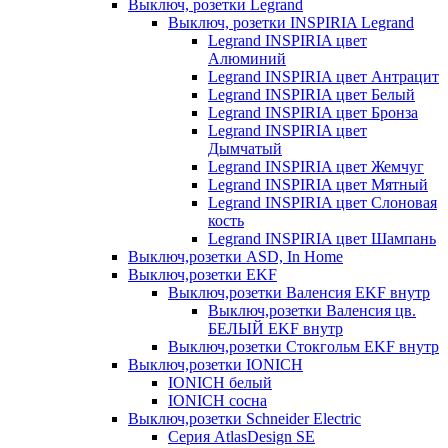
Выключ, розетки Legrand
Выключ, розетки INSPIRIA Legrand
Legrand INSPIRIA цвет
Алюминий
Legrand INSPIRIA цвет Антрацит
Legrand INSPIRIA цвет Белый
Legrand INSPIRIA цвет Бронза
Legrand INSPIRIA цвет
Дымчатый
Legrand INSPIRIA цвет Жемчуг
Legrand INSPIRIA цвет Мятный
Legrand INSPIRIA цвет Слоновая
кость
Legrand INSPIRIA цвет Шампань
Выключ,розетки ASD, In Home
Выключ,розетки EKF
Выключ,розетки Валенсия EKF внутр
Выключ,розетки Валенсия цв.
БЕЛЫЙ EKF внутр
Выключ,розетки Стокгольм EKF внутр
Выключ,розетки IONICH
IONICH белый
IONICH сосна
Выключ,розетки Schneider Electric
Серия AtlasDesign SE