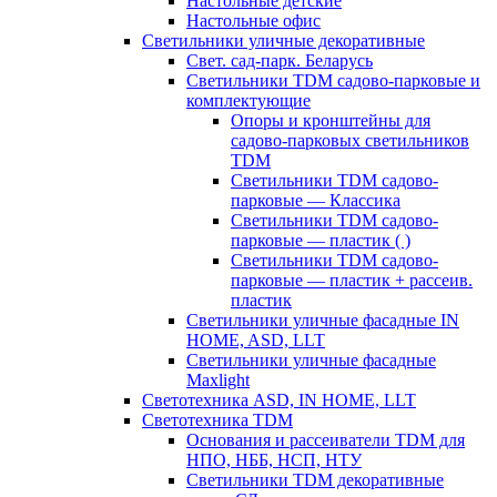
Настольные детские
Настольные офис
Светильники уличные декоративные
Свет. сад-парк. Беларусь
Светильники TDM садово-парковые и
комплектующие
Опоры и кронштейны для
садово-парковых светильников
TDM
Светильники TDM садово-
парковые — Классика
Светильники TDM садово-
парковые — пластик ( )
Светильники TDM садово-
парковые — пластик + рассеив.
пластик
Светильники уличные фасадные IN
HOME, ASD, LLT
Светильники уличные фасадные
Maxlight
Светотехника ASD, IN HOME, LLT
Светотехника TDM
Основания и рассеиватели TDM для
НПО, НББ, НСП, НТУ
Светильники TDM декоративные