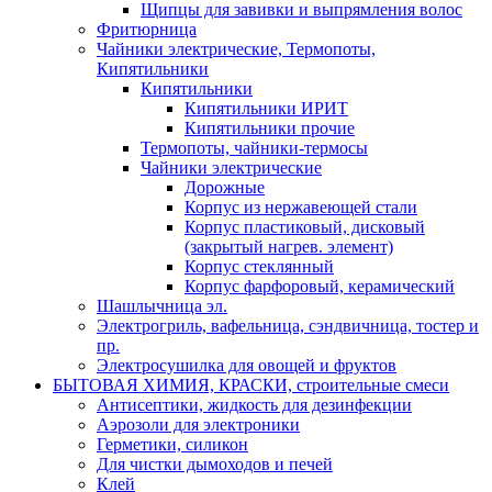
Щипцы для завивки и выпрямления волос
Фритюрница
Чайники электрические, Термопоты,
Кипятильники
Кипятильники
Кипятильники ИРИТ
Кипятильники прочие
Термопоты, чайники-термосы
Чайники электрические
Дорожные
Корпус из нержавеющей стали
Корпус пластиковый, дисковый
(закрытый нагрев. элемент)
Корпус стеклянный
Корпус фарфоровый, керамический
Шашлычница эл.
Электрогриль, вафельница, сэндвичница, тостер и
пр.
Электросушилка для овощей и фруктов
БЫТОВАЯ ХИМИЯ, КРАСКИ, строительные смеси
Антисептики, жидкость для дезинфекции
Аэрозоли для электроники
Герметики, силикон
Для чистки дымоходов и печей
Клей