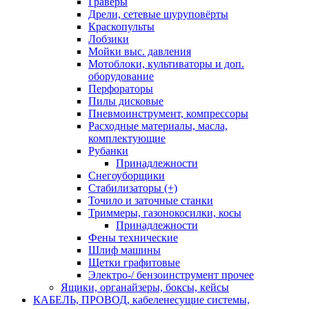
Граверы
Дрели, сетевые шуруповёрты
Краскопульты
Лобзики
Мойки выс. давления
Мотоблоки, культиваторы и доп.
оборудование
Перфораторы
Пилы дисковые
Пневмоинструмент, компрессоры
Расходные материалы, масла,
комплектующие
Рубанки
Принадлежности
Снегоуборщики
Стабилизаторы (+)
Точило и заточные станки
Триммеры, газонокосилки, косы
Принадлежности
Фены технические
Шлиф машины
Щетки графитовые
Электро-/ бензоинструмент прочее
Ящики, органайзеры, боксы, кейсы
КАБЕЛЬ, ПРОВОД, кабеленесущие системы,