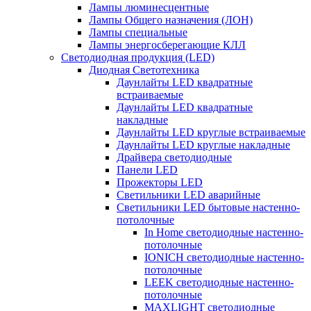
Лампы люминесцентные
Лампы Общего назначения (ЛОН)
Лампы специальные
Лампы энергосберегающие КЛЛ
Светодиодная продукция (LED)
Диодная Светотехника
Даунлайты LED квадратные
встраиваемые
Даунлайты LED квадратные
накладные
Даунлайты LED круглые встраиваемые
Даунлайты LED круглые накладные
Драйвера светодиодные
Панели LED
Прожекторы LED
Светильники LED аварийные
Светильники LED бытовые настенно-
потолочные
In Home светодиодные настенно-
потолочные
IONICH светодиодные настенно-
потолочные
LEEK светодиодные настенно-
потолочные
MAXLIGHT светодиодные