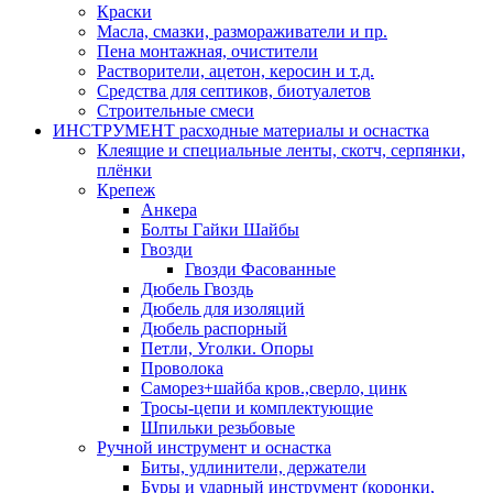
Краски
Масла, смазки, размораживатели и пр.
Пена монтажная, очистители
Растворители, ацетон, керосин и т.д.
Средства для септиков, биотуалетов
Строительные смеси
ИНСТРУМЕНТ расходные материалы и оснастка
Клеящие и специальные ленты, скотч, серпянки,
плёнки
Крепеж
Анкера
Болты Гайки Шайбы
Гвозди
Гвозди Фасованные
Дюбель Гвоздь
Дюбель для изоляций
Дюбель распорный
Петли, Уголки. Опоры
Проволока
Саморез+шайба кров.,сверло, цинк
Тросы-цепи и комплектующие
Шпильки резьбовые
Ручной инструмент и оснастка
Биты, удлинители, держатели
Буры и ударный инструмент (коронки,