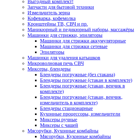
Выгодный комплект!
Запчасти для бытовой техники
Измельчитель зерна
Кофеварка, кофемолка
Кронштейны ТВ, СВЧ и пр.
Маникюрный и педикюрный наборы, массажёры
Машинки для стрижки, эпиляторы
Машинки для стрижки аккумуляторные
Машинки для стрижки сетевые
Эпиляторы
Машинки для удаления катышков
Микроволновая печь СВЧ
Миксеры, блендеры
Блендеры погружные (без стакана)
Блендеры погружные (стакан в комплекте)
Блендеры погружные (стакан, венчик в
комплекте)
Блендеры погружные (стакан, венчик,
измельчитель в комплекте)
Блендеры стационарные
Кухонные процессоры, измельчители
Миксеры ручные
Миксеры с чашей
Мясорубки, Кухонные комбайны
Мясорубки, Кухонные комбайны