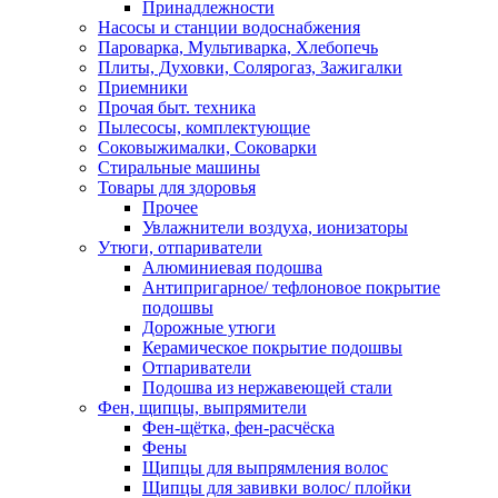
Принадлежности
Насосы и станции водоснабжения
Пароварка, Мультиварка, Хлебопечь
Плиты, Духовки, Солярогаз, Зажигалки
Приемники
Прочая быт. техника
Пылесосы, комплектующие
Соковыжималки, Соковарки
Стиральные машины
Товары для здоровья
Прочее
Увлажнители воздуха, ионизаторы
Утюги, отпариватели
Алюминиевая подошва
Антипригарное/ тефлоновое покрытие
подошвы
Дорожные утюги
Керамическое покрытие подошвы
Отпариватели
Подошва из нержавеющей стали
Фен, щипцы, выпрямители
Фен-щётка, фен-расчёска
Фены
Щипцы для выпрямления волос
Щипцы для завивки волос/ плойки