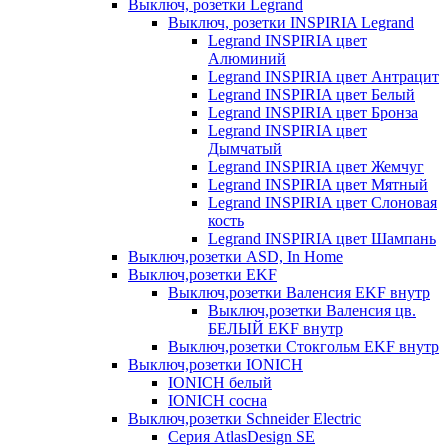
Выключ, розетки Legrand
Выключ, розетки INSPIRIA Legrand
Legrand INSPIRIA цвет
Алюминий
Legrand INSPIRIA цвет Антрацит
Legrand INSPIRIA цвет Белый
Legrand INSPIRIA цвет Бронза
Legrand INSPIRIA цвет
Дымчатый
Legrand INSPIRIA цвет Жемчуг
Legrand INSPIRIA цвет Мятный
Legrand INSPIRIA цвет Слоновая
кость
Legrand INSPIRIA цвет Шампань
Выключ,розетки ASD, In Home
Выключ,розетки EKF
Выключ,розетки Валенсия EKF внутр
Выключ,розетки Валенсия цв.
БЕЛЫЙ EKF внутр
Выключ,розетки Стокгольм EKF внутр
Выключ,розетки IONICH
IONICH белый
IONICH сосна
Выключ,розетки Schneider Electric
Серия AtlasDesign SE