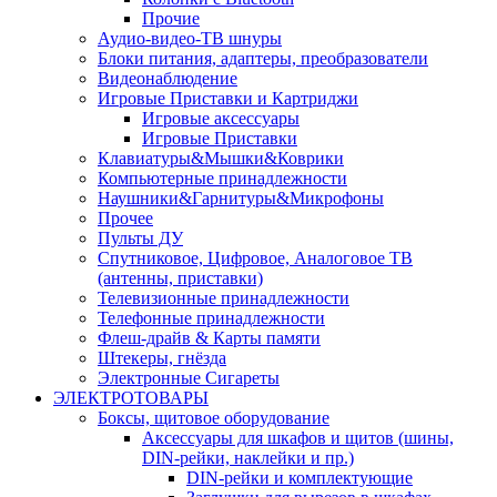
Прочие
Аудио-видео-ТВ шнуры
Блоки питания, адаптеры, преобразователи
Видеонаблюдение
Игровые Приставки и Картриджи
Игровые аксессуары
Игровые Приставки
Клавиатуры&Мышки&Коврики
Компьютерные принадлежности
Наушники&Гарнитуры&Микрофоны
Прочее
Пульты ДУ
Спутниковое, Цифровое, Аналоговое ТВ
(антенны, приставки)
Телевизионные принадлежности
Телефонные принадлежности
Флеш-драйв & Карты памяти
Штекеры, гнёзда
Электронные Сигареты
ЭЛЕКТРОТОВАРЫ
Боксы, щитовое оборудование
Аксессуары для шкафов и щитов (шины,
DIN-рейки, наклейки и пр.)
DIN-рейки и комплектующие