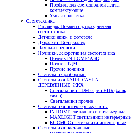
Профиль для светодиодной ленты +
комплектующие
Умная подсветка
Светотехника
Гирлянды, Новый год, праздничная
светотехника
Датчики движ. и фотореле
Дюралайт+Контроллер
Лампы-переноски
Ночники, декоративная светотехника
Ночник IN HOME/ ASD
Ночник ТДМ
Прочие ночники
Светильник разборный
Светильники БАНЯ, САУНА,
ДЕРЕВЯННЫЕ, ЖКХ
Светильники TDM серии НПБ (баня,
сауна)
Светильники прочие
Светильники интерьерные, споты
IN HOME светильники интерьерные
MAXLIGHT светильники интерьерные
КОСМОС светильники интерьерные
Светильники настольные