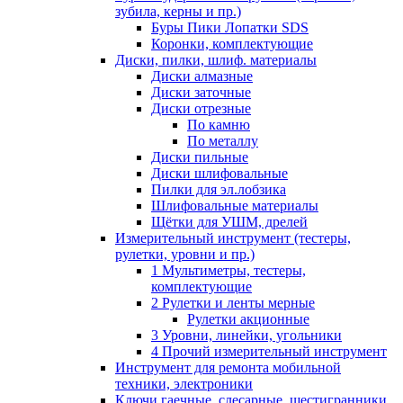
зубила, керны и пр.)
Буры Пики Лопатки SDS
Коронки, комплектующие
Диски, пилки, шлиф. материалы
Диски алмазные
Диски заточные
Диски отрезные
По камню
По металлу
Диски пильные
Диски шлифовальные
Пилки для эл.лобзика
Шлифовальные материалы
Щётки для УШМ, дрелей
Измерительный инструмент (тестеры,
рулетки, уровни и пр.)
1 Мультиметры, тестеры,
комплектующие
2 Рулетки и ленты мерные
Рулетки акционные
3 Уровни, линейки, угольники
4 Прочий измерительный инструмент
Инструмент для ремонта мобильной
техники, электроники
Ключи гаечные, слесарные, шестигранники,