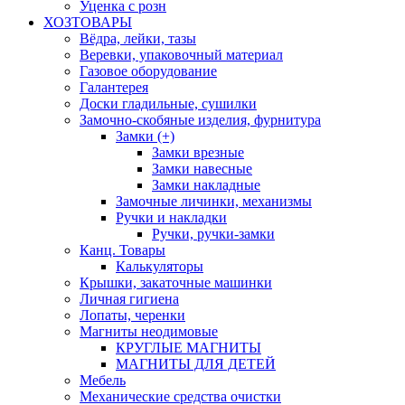
Уценка с розн
ХОЗТОВАРЫ
Вёдра, лейки, тазы
Веревки, упаковочный материал
Газовое оборудование
Галантерея
Доски гладильные, сушилки
Замочно-скобяные изделия, фурнитура
Замки (+)
Замки врезные
Замки навесные
Замки накладные
Замочные личинки, механизмы
Ручки и накладки
Ручки, ручки-замки
Канц. Товары
Калькуляторы
Крышки, закаточные машинки
Личная гигиена
Лопаты, черенки
Магниты неодимовые
КРУГЛЫЕ МАГНИТЫ
МАГНИТЫ ДЛЯ ДЕТЕЙ
Мебель
Механические средства очистки