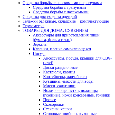
Средства борьбы с насекомыми и грызунами
Средства борьбы с грызунами
Средства борьбы с насекомыми
Средства для ухода за одеждой
Тележки багажные, складские + комплектующие
Термометры
ТОВАРЫ ДЛЯ ДОМА, СУВЕНИРЫ
Аксессуары для приготовления пищи
(бумага, фольга и т.п.)
Зеркала
Клеенки, пленка самоклеющаяся
Посуда
Аксессуары, посуда, крышки для СВЧ-
печей
Доски разделочные
Кастрюли, казаны
Контейнеры, ланч-боксы
Кувшины, ёмкости для воды
Миски, салатники
Ножи, овощечистки, ножницы
кухонные, ножи консервные, точилки
Прочее
Сковородки
Стаканы, чашки
Столовые приборы, кухонные