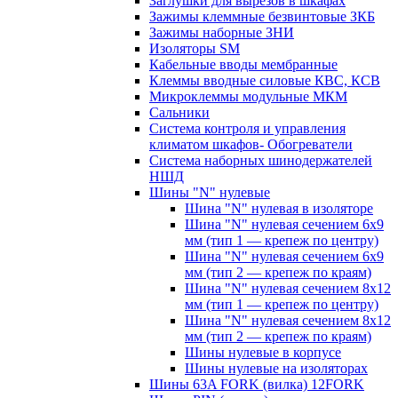
Заглушки для вырезов в шкафах
Зажимы клеммные безвинтовые ЗКБ
Зажимы наборные ЗНИ
Изоляторы SM
Кабельные вводы мембранные
Клеммы вводные силовые КВС, КСВ
Микроклеммы модульные МКМ
Сальники
Система контроля и управления
климатом шкафов- Обогреватели
Система наборных шинодержателей
НШД
Шины "N" нулевые
Шина "N" нулевая в изоляторе
Шина "N" нулевая сечением 6х9
мм (тип 1 — крепеж по центру)
Шина "N" нулевая сечением 6х9
мм (тип 2 — крепеж по краям)
Шина "N" нулевая сечением 8х12
мм (тип 1 — крепеж по центру)
Шина "N" нулевая сечением 8х12
мм (тип 2 — крепеж по краям)
Шины нулевые в корпусе
Шины нулевые на изоляторах
Шины 63A FORK (вилка) 12FORK