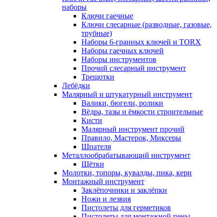
наборы
Ключи гаечные
Ключи слесарные (разводные, газовые,
трубные)
Наборы 6-гранных ключей и TORX
Наборы гаечных ключей
Наборы инструментов
Прочий слесарный инструмент
Трещотки
Лебёдки
Малярный и штукатурный инструмент
Валики, бюгели, ролики
Вёдра, тазы и ёмкости строительные
Кисти
Малярный инструмент прочий
Правило, Мастерок, Миксеры
Шпателя
Металлообрабатывающий инструмент
Щётки
Молотки, топоры, кувалды, пика, керн
Монтажный инструмент
Заклёпочники и заклёпки
Ножи и лезвия
Пистолеты для герметиков
Пистолеты для монтажной пены