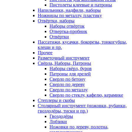
Пистолеты клеевые и патроны
Напильники, надфили, наборы
Ножницы по металлу, пластику
Отвёртки, наборы
Наборы отвёрток
Отвертка-пробник
Отвёртки
Пассатижи, кусачки, бокорезы, тонкогубцы,
клещи и пр.
Прочее
Разметочный инструмент
Свёрла, Наборы, Патроны
Наборы свёрл, буров
Патроны для дрелей
Сверло по бетону
Сверло по дереву
Сверло по металлу
Сверло по стеклу, кафелю, керамике
Степлеры и скобы
Столярный инструмент (ножовки, рубанки,
гвоздодёры, тиски и пр.)
Гвоздодёры
Лобзики
Ножовки по дереву, полотна,