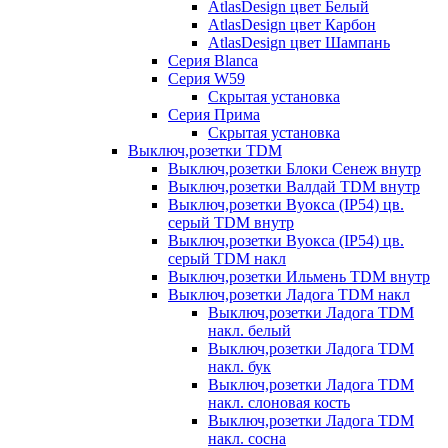
AtlasDesign цвет Белый
AtlasDesign цвет Карбон
AtlasDesign цвет Шампань
Серия Blanca
Серия W59
Скрытая установка
Серия Прима
Скрытая установка
Выключ,розетки TDM
Выключ,розетки Блоки Сенеж внутр
Выключ,розетки Валдай TDM внутр
Выключ,розетки Вуокса (IP54) цв.
серый TDM внутр
Выключ,розетки Вуокса (IP54) цв.
серый TDM накл
Выключ,розетки Ильмень TDM внутр
Выключ,розетки Ладога TDM накл
Выключ,розетки Ладога TDM
накл. белый
Выключ,розетки Ладога TDM
накл. бук
Выключ,розетки Ладога TDM
накл. слоновая кость
Выключ,розетки Ладога TDM
накл. сосна