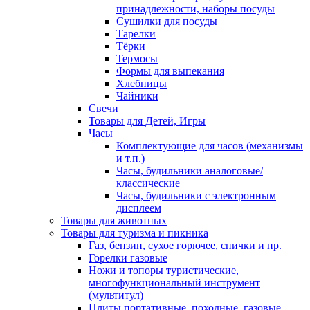
принадлежности, наборы посуды
Сушилки для посуды
Тарелки
Тёрки
Термосы
Формы для выпекания
Хлебницы
Чайники
Свечи
Товары для Детей, Игры
Часы
Комплектующие для часов (механизмы
и т.п.)
Часы, будильники аналоговые/
классические
Часы, будильники с электронным
дисплеем
Товары для животных
Товары для туризма и пикника
Газ, бензин, сухое горючее, спички и пр.
Горелки газовые
Ножи и топоры туристические,
многофункциональный инструмент
(мультитул)
Плиты портативные, походные, газовые