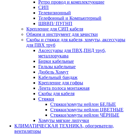
Ретро провод и комплектующие
СИП
Телевизионный
Телефонный и Компьютерный
ШВВП/ ПУГНП
Крепление для СИП кабеля
Обжим и инструмент для зачистки
Скобы и стяжки для кабеля, хомуты, аксессуары
для ПВХ труб
Аксессуары для ПВХ,ПНД труб,
металлорукава
Бирки кабельные
Гильзы кабельные
Дюбель Хомут
Кабельный бандаж
Крепление для гофры
Лента полоса монтажная
Скобы для кабеля
Стяжки
Стяжки/хомуты нейлон БЕЛЫЕ
Стяжки/хомуты нейлон ЦВЕТНЫЕ
Стяжки/хомуты нейлон ЧЁРНЫЕ
Хомуты мягкие липучки
КЛИМАТИЧЕСКАЯ ТЕХНИКА, обогреватели,
вентиляторы