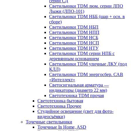
серии СД
Светильники TDM люм. серии ЛПО
Лыжи (ЛПО-101)
Светильники TDM НББ (шар + осн. в
сборе)
Светильники TDM НБП
Светильники TDM НПП
Светильники TDM НСБ
Светильники TDM НСП
Светильники TDM НТУ
Светильники TDM серии НПБ с
деревянным основанием
Светильники TDM уличные ЛКУ (под
КЛЛ)
Светильники TDM энергосбер. САВ
«Интеллект»
Светосигнальная арматура —
индикаторы (диаметр 22 мм)
Светотехника TDM прочая
Светотехника бытовая
Светотехника Прочее
Студийное освещение (свет для фото-
видеосъёмки)
Точечные светильники
Точечные In Home, ASD