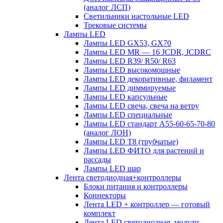
(аналог ЛСП)
Светильники настольные LED
Трековые системы
Лампы LED
Лампы LED GX53, GX70
Лампы LED MR — 16 JCDR, JCDRC
Лампы LED R39/ R50/ R63
Лампы LED высокомощные
Лампы LED декоративные, филамент
Лампы LED диммируемые
Лампы LED капсульные
Лампы LED свеча, свеча на ветру
Лампы LED специальные
Лампы LED стандарт А55-60-65-70-80
(аналог ЛОН)
Лампы LED Т8 (трубчатые)
Лампы LED ФИТО для растений и
рассады
Лампы LED шар
Лента светодиодная+контроллеры
Блоки питания и контроллеры
Коннекторы
Лента LED + контроллер — готовый
комплект
Лента LED светодиодная, модули