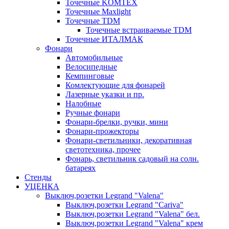
Точечные KOMTEX
Точечные Maxlight
Точечные TDM
Точечные встраиваемые TDM
Точечные ИТАЛМАК
Фонари
Автомобильные
Велосипедные
Кемпинговые
Комлектующие для фонарей
Лазерные указки и пр.
Налобные
Ручные фонари
Фонари-брелки, ручки, мини
Фонари-прожекторы
Фонари-светильники, декоративная
светотехника, прочее
Фонарь, светильник садовый на солн.
батареях
Стенды
УЦЕНКА
Выключ,розетки Legrand "Valena"
Выключ,розетки Legrand "Cariva"
Выключ,розетки Legrand "Valena" бел.
Выключ,розетки Legrand "Valena" крем