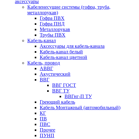
аксессуары
Кабеленесущие системы (гофра, труба,
металлорукав)
Гофра ПВХ
Гофра ПНД
Металлорукав
Трубы ПВХ
Кабель-канал
Аксессуары для кабель-канала
Кабель-канал белый
Кабель-канал цветной
Кабель, провод
АВВГ
Акустический
ВВГ
ВВГ ГОСТ
ВВГ ТУ
ВВГнг-П ТУ
Греющий кабель
Кабель Монтажный (автомобильный)
КГ
ПВ
ПВС
Прочее
ПУНП