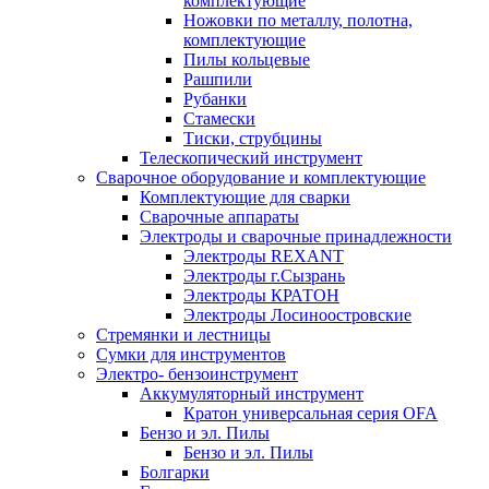
комплектующие
Ножовки по металлу, полотна,
комплектующие
Пилы кольцевые
Рашпили
Рубанки
Стамески
Тиски, струбцины
Телескопический инструмент
Сварочное оборудование и комплектующие
Комплектующие для сварки
Сварочные аппараты
Электроды и сварочные принадлежности
Электроды REXANT
Электроды г.Сызрань
Электроды КРАТОН
Электроды Лосиноостровские
Стремянки и лестницы
Сумки для инструментов
Электро- бензоинструмент
Аккумуляторный инструмент
Кратон универсальная серия OFA
Бензо и эл. Пилы
Бензо и эл. Пилы
Болгарки