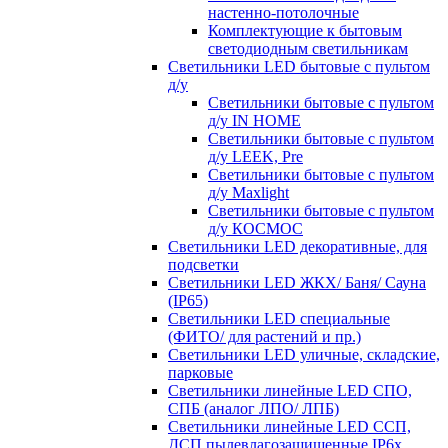
настенно-потолочные
Комплектующие к бытовым
светодиодным светильникам
Светильники LED бытовые с пультом
д/у
Светильники бытовые с пультом
д/у IN HOME
Светильники бытовые с пультом
д/у LEEK, Pre
Светильники бытовые с пультом
д/у Maxlight
Светильники бытовые с пультом
д/у КОСМОС
Светильники LED декоративные, для
подсветки
Светильники LED ЖКХ/ Баня/ Сауна
(IP65)
Светильники LED специальные
(ФИТО/ для растений и пр.)
Светильники LED уличные, складские,
парковые
Светильники линейные LED СПО,
СПБ (аналог ЛПО/ ЛПБ)
Светильники линейные LED ССП,
ДСП пылевлагозащищенные IP6х