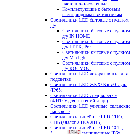
настенно-потолочные
Комплектующие к бытовым
светодиодным светильникам
Светильники LED бытовые с пультом
д/у
Светильники бытовые с пультом
д/у IN HOME
Светильники бытовые с пультом
д/у LEEK, Pre
Светильники бытовые с пультом
д/у Maxlight
Светильники бытовые с пультом
д/у КОСМОС
Светильники LED декоративные, для
подсветки
Светильники LED ЖКХ/ Баня/ Сауна
(IP65)
Светильники LED специальные
(ФИТО/ для растений и пр.)
Светильники LED уличные, складские,
парковые
Светильники линейные LED СПО,
СПБ (аналог ЛПО/ ЛПБ)
Светильники линейные LED ССП,
ДСП пылевлагозащищенные IP6х