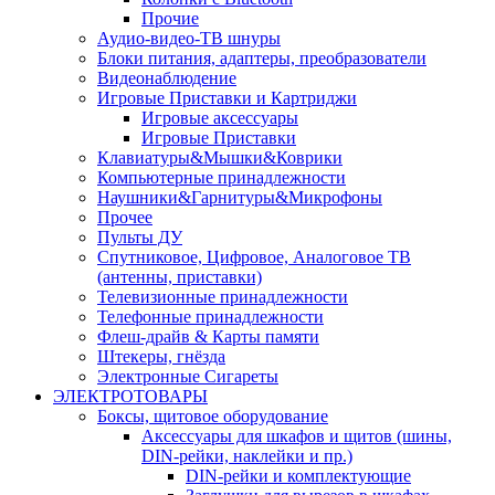
Прочие
Аудио-видео-ТВ шнуры
Блоки питания, адаптеры, преобразователи
Видеонаблюдение
Игровые Приставки и Картриджи
Игровые аксессуары
Игровые Приставки
Клавиатуры&Мышки&Коврики
Компьютерные принадлежности
Наушники&Гарнитуры&Микрофоны
Прочее
Пульты ДУ
Спутниковое, Цифровое, Аналоговое ТВ
(антенны, приставки)
Телевизионные принадлежности
Телефонные принадлежности
Флеш-драйв & Карты памяти
Штекеры, гнёзда
Электронные Сигареты
ЭЛЕКТРОТОВАРЫ
Боксы, щитовое оборудование
Аксессуары для шкафов и щитов (шины,
DIN-рейки, наклейки и пр.)
DIN-рейки и комплектующие