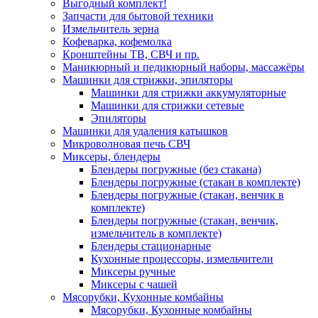
Выгодный комплект!
Запчасти для бытовой техники
Измельчитель зерна
Кофеварка, кофемолка
Кронштейны ТВ, СВЧ и пр.
Маникюрный и педикюрный наборы, массажёры
Машинки для стрижки, эпиляторы
Машинки для стрижки аккумуляторные
Машинки для стрижки сетевые
Эпиляторы
Машинки для удаления катышков
Микроволновая печь СВЧ
Миксеры, блендеры
Блендеры погружные (без стакана)
Блендеры погружные (стакан в комплекте)
Блендеры погружные (стакан, венчик в
комплекте)
Блендеры погружные (стакан, венчик,
измельчитель в комплекте)
Блендеры стационарные
Кухонные процессоры, измельчители
Миксеры ручные
Миксеры с чашей
Мясорубки, Кухонные комбайны
Мясорубки, Кухонные комбайны