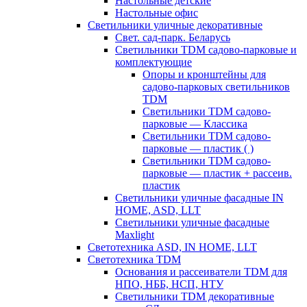
Настольные детские
Настольные офис
Светильники уличные декоративные
Свет. сад-парк. Беларусь
Светильники TDM садово-парковые и
комплектующие
Опоры и кронштейны для
садово-парковых светильников
TDM
Светильники TDM садово-
парковые — Классика
Светильники TDM садово-
парковые — пластик ( )
Светильники TDM садово-
парковые — пластик + рассеив.
пластик
Светильники уличные фасадные IN
HOME, ASD, LLT
Светильники уличные фасадные
Maxlight
Светотехника ASD, IN HOME, LLT
Светотехника TDM
Основания и рассеиватели TDM для
НПО, НББ, НСП, НТУ
Светильники TDM декоративные