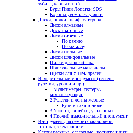
зубила, керны и пр.)
Буры Пики Лопатки SDS
Коронки, комплектующие
Диски, пилки, шлиф. материалы
Диски алмазные
Диски заточные
Диски отрезные
По камню
По металлу
Диски пильные
Диски шлифовальные
Пилки для эл.лобзика
Шлифовальные материалы
Щётки для УШМ, дрелей
Измерительный инструмент (тестеры,
рулетки, уровни и пр.)
1 Мультиметры, тестеры,
комплектующие
2 Рулетки и ленты мерные
Рулетки акционные
3 Уровни, линейки, угольники
4 Прочий измерительный инструмент
Инструмент для ремонта мобильной
техники, электроники
Ключи гаечные, слесарные, шестигранники,