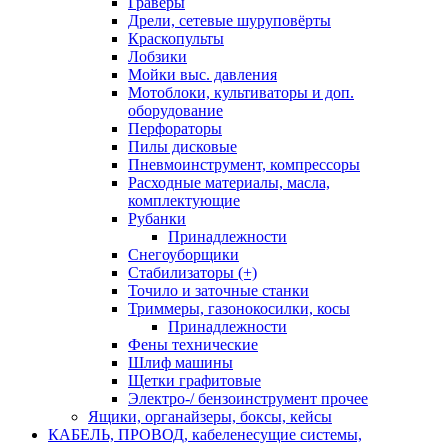
Граверы
Дрели, сетевые шуруповёрты
Краскопульты
Лобзики
Мойки выс. давления
Мотоблоки, культиваторы и доп.
оборудование
Перфораторы
Пилы дисковые
Пневмоинструмент, компрессоры
Расходные материалы, масла,
комплектующие
Рубанки
Принадлежности
Снегоуборщики
Стабилизаторы (+)
Точило и заточные станки
Триммеры, газонокосилки, косы
Принадлежности
Фены технические
Шлиф машины
Щетки графитовые
Электро-/ бензоинструмент прочее
Ящики, органайзеры, боксы, кейсы
КАБЕЛЬ, ПРОВОД, кабеленесущие системы,