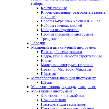
наборы
Ключи гаечные
Ключи слесарные (разводные, газовые,
трубные)
Наборы 6-гранных ключей и TORX
Наборы гаечных ключей
Наборы инструментов
Прочий слесарный инструмент
Трещотки
Лебёдки
Малярный и штукатурный инструмент
Валики, бюгели, ролики
Вёдра, тазы и ёмкости строительные
Кисти
Малярный инструмент прочий
Правило, Мастерок, Миксеры
Шпателя
Металлообрабатывающий инструмент
Щётки
Молотки, топоры, кувалды, пика, керн
Монтажный инструмент
Заклёпочники и заклёпки
Ножи и лезвия
Пистолеты для герметиков
Пистолеты для монтажной пены