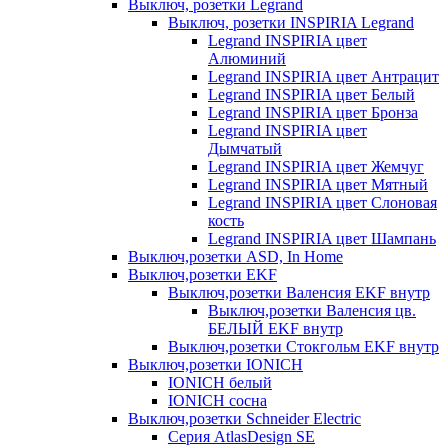
Выключ, розетки Legrand
Выключ, розетки INSPIRIA Legrand
Legrand INSPIRIA цвет
Алюминий
Legrand INSPIRIA цвет Антрацит
Legrand INSPIRIA цвет Белый
Legrand INSPIRIA цвет Бронза
Legrand INSPIRIA цвет
Дымчатый
Legrand INSPIRIA цвет Жемчуг
Legrand INSPIRIA цвет Мятный
Legrand INSPIRIA цвет Слоновая
кость
Legrand INSPIRIA цвет Шампань
Выключ,розетки ASD, In Home
Выключ,розетки EKF
Выключ,розетки Валенсия EKF внутр
Выключ,розетки Валенсия цв.
БЕЛЫЙ EKF внутр
Выключ,розетки Стокгольм EKF внутр
Выключ,розетки IONICH
IONICH белый
IONICH сосна
Выключ,розетки Schneider Electric
Серия AtlasDesign SE