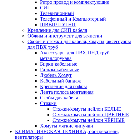
Ретро провод и комплектующие
СИП
Телевизионный
Телефонный и Компьютерный
ШВВП/ ПУГНП
Крепление для СИП кабеля
Обжим и инструмент для зачистки
Скобы и стяжки для кабеля, хомуты, аксессуары
для ПВХ труб
Аксессуары для ПВХ,ПНД труб,
металлорукава
Бирки кабельные
Гильзы кабельные
Дюбель Хомут
Кабельный бандаж
Крепление для гофры
Лента полоса монтажная
Скобы для кабеля
Стяжки
Стяжки/хомуты нейлон БЕЛЫЕ
Стяжки/хомуты нейлон ЦВЕТНЫЕ
Стяжки/хомуты нейлон ЧЁРНЫЕ
Хомуты мягкие липучки
КЛИМАТИЧЕСКАЯ ТЕХНИКА, обогреватели,
вентиляторы