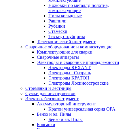
комплектующие
Ножовки по металлу, полотна,
комплектующие
Пилы кольцевые
Рашпили
Рубанки
Стамески
Тиски, струбцины
Телескопический инструмент
Сварочное оборудование и комплектующие
Комплектующие для сварки
Сварочные аппараты
Электроды и сварочные принадлежности
Электроды REXANT
Электроды г.Сызрань
Электроды КРАТОН
Электроды Лосиноостровские
Стремянки и лестницы
Сумки для инструментов
Электро- бензоинструмент
Аккумуляторный инструмент
Кратон универсальная серия OFA
Бензо и эл. Пилы
Бензо и эл. Пилы
Болгарки