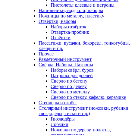
Пистолеты клеевые и патроны
Напильники, надфили, наборы
Ножницы по металлу, пластику
Отвёртки, наборы
Наборы отвёрток
Отвертка-пробник
Отвёртки
Пассатижи, кусачки, бокорезы, тонкогубцы,
клещи и пр.
Прочее
Разметочный инструмент
Свёрла, Наборы, Патроны
Наборы свёрл, буров
Патроны для дрелей
Сверло по бетону
Сверло по дереву
Сверло по металлу
Сверло по стеклу, кафелю, керамике
Степлеры и скобы
Столярный инструмент (ножовки, рубанки,
гвоздодёры, тиски и пр.)
Гвоздодёры
Лобзики
Ножовки по дереву, полотна,