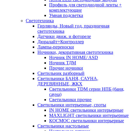
Профиль для светодиодной ленты +
комплектующие
Умная подсветка
Светотехника
Гирлянды, Новый год, праздничная
светотехника
Датчики движ. и фотореле
Дюралайт+Контроллер
Лампы-переноски
Ночники, декоративная светотехника
Ночник IN HOME/ ASD
Ночник ТДМ
Прочие ночники
Светильник разборный
Светильники БАНЯ, САУНА,
ДЕРЕВЯННЫЕ, ЖКХ
Светильники TDM серии НПБ (баня,
сауна)
Светильники прочие
Светильники интерьерные, споты
IN HOME светильники интерьерные
MAXLIGHT светильники интерьерные
КОСМОС светильники интерьерные
Светильники настольные