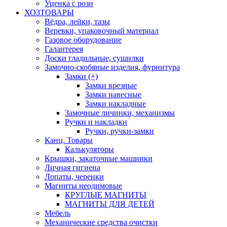
Уценка с розн
ХОЗТОВАРЫ
Вёдра, лейки, тазы
Веревки, упаковочный материал
Газовое оборудование
Галантерея
Доски гладильные, сушилки
Замочно-скобяные изделия, фурнитура
Замки (+)
Замки врезные
Замки навесные
Замки накладные
Замочные личинки, механизмы
Ручки и накладки
Ручки, ручки-замки
Канц. Товары
Калькуляторы
Крышки, закаточные машинки
Личная гигиена
Лопаты, черенки
Магниты неодимовые
КРУГЛЫЕ МАГНИТЫ
МАГНИТЫ ДЛЯ ДЕТЕЙ
Мебель
Механические средства очистки