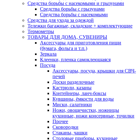
Средства борьбы с насекомыми и грызунами
Средства борьбы с грызунами
Средства борьбы с насекомыми
Средства для ухода за одеждой
Тележки багажные, складские + комплектующие
Термометры
ТОВАРЫ ДЛЯ ДОМА, СУВЕНИРЫ
Аксессуары для приготовления пищи
(бумага, фольга и т.п.)
Зеркала
Клеенки, пленка самоклеющаяся
Посуда
Аксессуары, посуда, крышки для СВЧ-
печей
Доски разделочные
Кастрюли, казаны
Контейнеры, ланч-боксы
Кувшины, ёмкости для воды
Миски, салатники
Ножи, овощечистки, ножницы
кухонные, ножи консервные, точилки
Прочее
Сковородки
Стаканы, чашки
Столовые приборы, кухонные