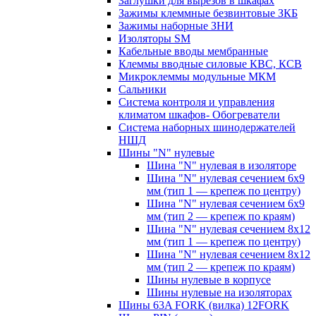
Заглушки для вырезов в шкафах
Зажимы клеммные безвинтовые ЗКБ
Зажимы наборные ЗНИ
Изоляторы SM
Кабельные вводы мембранные
Клеммы вводные силовые КВС, КСВ
Микроклеммы модульные МКМ
Сальники
Система контроля и управления
климатом шкафов- Обогреватели
Система наборных шинодержателей
НШД
Шины "N" нулевые
Шина "N" нулевая в изоляторе
Шина "N" нулевая сечением 6х9
мм (тип 1 — крепеж по центру)
Шина "N" нулевая сечением 6х9
мм (тип 2 — крепеж по краям)
Шина "N" нулевая сечением 8х12
мм (тип 1 — крепеж по центру)
Шина "N" нулевая сечением 8х12
мм (тип 2 — крепеж по краям)
Шины нулевые в корпусе
Шины нулевые на изоляторах
Шины 63A FORK (вилка) 12FORK