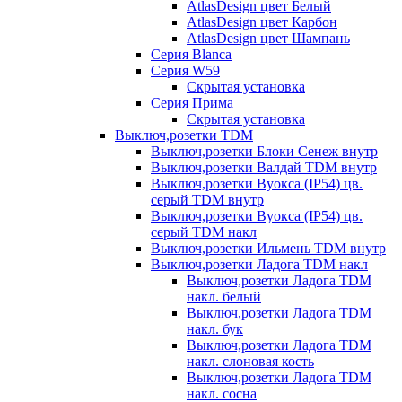
AtlasDesign цвет Белый
AtlasDesign цвет Карбон
AtlasDesign цвет Шампань
Серия Blanca
Серия W59
Скрытая установка
Серия Прима
Скрытая установка
Выключ,розетки TDM
Выключ,розетки Блоки Сенеж внутр
Выключ,розетки Валдай TDM внутр
Выключ,розетки Вуокса (IP54) цв.
серый TDM внутр
Выключ,розетки Вуокса (IP54) цв.
серый TDM накл
Выключ,розетки Ильмень TDM внутр
Выключ,розетки Ладога TDM накл
Выключ,розетки Ладога TDM
накл. белый
Выключ,розетки Ладога TDM
накл. бук
Выключ,розетки Ладога TDM
накл. слоновая кость
Выключ,розетки Ладога TDM
накл. сосна