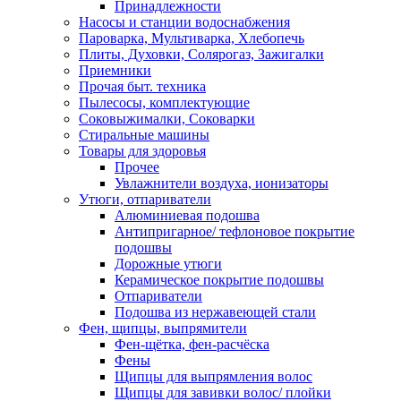
Принадлежности
Насосы и станции водоснабжения
Пароварка, Мультиварка, Хлебопечь
Плиты, Духовки, Солярогаз, Зажигалки
Приемники
Прочая быт. техника
Пылесосы, комплектующие
Соковыжималки, Соковарки
Стиральные машины
Товары для здоровья
Прочее
Увлажнители воздуха, ионизаторы
Утюги, отпариватели
Алюминиевая подошва
Антипригарное/ тефлоновое покрытие
подошвы
Дорожные утюги
Керамическое покрытие подошвы
Отпариватели
Подошва из нержавеющей стали
Фен, щипцы, выпрямители
Фен-щётка, фен-расчёска
Фены
Щипцы для выпрямления волос
Щипцы для завивки волос/ плойки