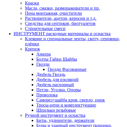
Краски
Масла, смазки, размораживатели и пр.
Пена монтажная, очистители
Растворители, ацетон, керосин и т.д.
Средства для септиков, биотуалетов
Строительные смеси
ИНСТРУМЕНТ расходные материалы и оснастка
Клеящие и специальные ленты, скотч, серпянки,
плёнки
Крепеж
Анкера
Болты Гайки Шайбы
Гвозди
Гвозди Фасованные
Дюбель Гвоздь
Дюбель для изоляций
Дюбель распорный
Петли, Уголки. Опоры
Проволока
Саморез+шайба кров.,сверло, цинк
Тросы-цепи и комплектующие
Шпильки резьбовые
Ручной инструмент и оснастка
Биты, удлинители, держатели
Буры и ударный инструмент (коронки,