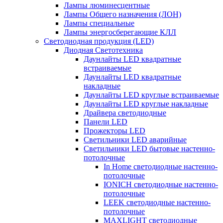
Лампы люминесцентные
Лампы Общего назначения (ЛОН)
Лампы специальные
Лампы энергосберегающие КЛЛ
Светодиодная продукция (LED)
Диодная Светотехника
Даунлайты LED квадратные
встраиваемые
Даунлайты LED квадратные
накладные
Даунлайты LED круглые встраиваемые
Даунлайты LED круглые накладные
Драйвера светодиодные
Панели LED
Прожекторы LED
Светильники LED аварийные
Светильники LED бытовые настенно-
потолочные
In Home светодиодные настенно-
потолочные
IONICH светодиодные настенно-
потолочные
LEEK светодиодные настенно-
потолочные
MAXLIGHT светодиодные