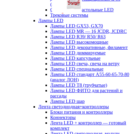
(аналог ЛСП)
Светильники настольные LED
Трековые системы
Лампы LED
Лампы LED GX53, GX70
Лампы LED MR — 16 JCDR, JCDRC
Лампы LED R39/ R50/ R63
Лампы LED высокомощные
Лампы LED декоративные, филамент
Лампы LED диммируемые
Лампы LED капсульные
Лампы LED свеча, свеча на ветру
Лампы LED специальные
Лампы LED стандарт А55-60-65-70-80
(аналог ЛОН)
Лампы LED Т8 (трубчатые)
Лампы LED ФИТО для растений и
рассады
Лампы LED шар
Лента светодиодная+контроллеры
Блоки питания и контроллеры
Коннекторы
Лента LED + контроллер — готовый
комплект
Лента LED светодиодная, модули