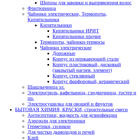
Щипцы для завивки и выпрямления волос
Фритюрница
Чайники электрические, Термопоты,
Кипятильники
Кипятильники
Кипятильники ИРИТ
Кипятильники прочие
Термопоты, чайники-термосы
Чайники электрические
Дорожные
Корпус из нержавеющей стали
Корпус пластиковый, дисковый
(закрытый нагрев. элемент)
Корпус стеклянный
Корпус фарфоровый, керамический
Шашлычница эл.
Электрогриль, вафельница, сэндвичница, тостер и
пр.
Электросушилка для овощей и фруктов
БЫТОВАЯ ХИМИЯ, КРАСКИ, строительные смеси
Антисептики, жидкость для дезинфекции
Аэрозоли для электроники
Герметики, силикон
Для чистки дымоходов и печей
Клей