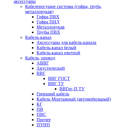
аксессуары
Кабеленесущие системы (гофра, труба,
металлорукав)
Гофра ПВХ
Гофра ПНД
Металлорукав
Трубы ПВХ
Кабель-канал
Аксессуары для кабель-канала
Кабель-канал белый
Кабель-канал цветной
Кабель, провод
АВВГ
Акустический
ВВГ
ВВГ ГОСТ
ВВГ ТУ
ВВГнг-П ТУ
Греющий кабель
Кабель Монтажный (автомобильный)
КГ
ПВ
ПВС
Прочее
ПУНП