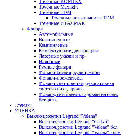
Точечные KOMTEX
Точечные Maxlight
Точечные TDM
Точечные встраиваемые TDM
Точечные ИТАЛМАК
Фонари
Автомобильные
Велосипедные
Кемпинговые
Комлектующие для фонарей
Лазерные указки и пр.
Налобные
Ручные фонари
Фонари-брелки, ручки, мини
Фонари-прожекторы
Фонари-светильники, декоративная
светотехника, прочее
Фонарь, светильник садовый на солн.
батареях
Стенды
УЦЕНКА
Выключ,розетки Legrand "Valena"
Выключ,розетки Legrand "Cariva"
Выключ,розетки Legrand "Valena" бел.
Выключ,розетки Legrand "Valena" крем