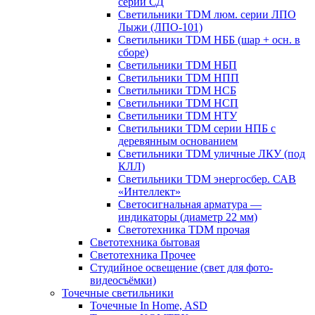
серии СД
Светильники TDM люм. серии ЛПО
Лыжи (ЛПО-101)
Светильники TDM НББ (шар + осн. в
сборе)
Светильники TDM НБП
Светильники TDM НПП
Светильники TDM НСБ
Светильники TDM НСП
Светильники TDM НТУ
Светильники TDM серии НПБ с
деревянным основанием
Светильники TDM уличные ЛКУ (под
КЛЛ)
Светильники TDM энергосбер. САВ
«Интеллект»
Светосигнальная арматура —
индикаторы (диаметр 22 мм)
Светотехника TDM прочая
Светотехника бытовая
Светотехника Прочее
Студийное освещение (свет для фото-
видеосъёмки)
Точечные светильники
Точечные In Home, ASD