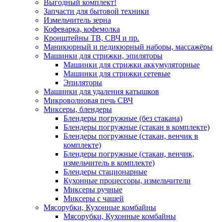
Выгодный комплект!
Запчасти для бытовой техники
Измельчитель зерна
Кофеварка, кофемолка
Кронштейны ТВ, СВЧ и пр.
Маникюрный и педикюрный наборы, массажёры
Машинки для стрижки, эпиляторы
Машинки для стрижки аккумуляторные
Машинки для стрижки сетевые
Эпиляторы
Машинки для удаления катышков
Микроволновая печь СВЧ
Миксеры, блендеры
Блендеры погружные (без стакана)
Блендеры погружные (стакан в комплекте)
Блендеры погружные (стакан, венчик в
комплекте)
Блендеры погружные (стакан, венчик,
измельчитель в комплекте)
Блендеры стационарные
Кухонные процессоры, измельчители
Миксеры ручные
Миксеры с чашей
Мясорубки, Кухонные комбайны
Мясорубки, Кухонные комбайны