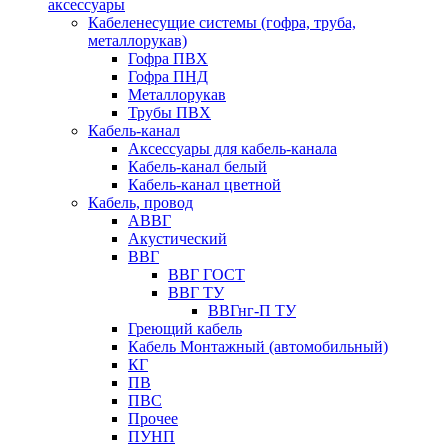
аксессуары
Кабеленесущие системы (гофра, труба,
металлорукав)
Гофра ПВХ
Гофра ПНД
Металлорукав
Трубы ПВХ
Кабель-канал
Аксессуары для кабель-канала
Кабель-канал белый
Кабель-канал цветной
Кабель, провод
АВВГ
Акустический
ВВГ
ВВГ ГОСТ
ВВГ ТУ
ВВГнг-П ТУ
Греющий кабель
Кабель Монтажный (автомобильный)
КГ
ПВ
ПВС
Прочее
ПУНП