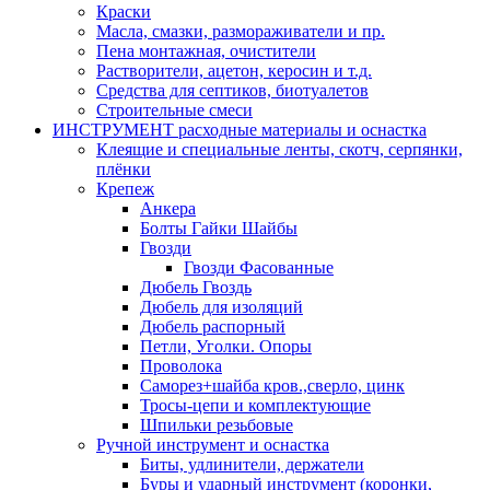
Краски
Масла, смазки, размораживатели и пр.
Пена монтажная, очистители
Растворители, ацетон, керосин и т.д.
Средства для септиков, биотуалетов
Строительные смеси
ИНСТРУМЕНТ расходные материалы и оснастка
Клеящие и специальные ленты, скотч, серпянки,
плёнки
Крепеж
Анкера
Болты Гайки Шайбы
Гвозди
Гвозди Фасованные
Дюбель Гвоздь
Дюбель для изоляций
Дюбель распорный
Петли, Уголки. Опоры
Проволока
Саморез+шайба кров.,сверло, цинк
Тросы-цепи и комплектующие
Шпильки резьбовые
Ручной инструмент и оснастка
Биты, удлинители, держатели
Буры и ударный инструмент (коронки,