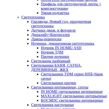
Профиль для светодиодной ленты +
комплектующие
Умная подсветка
Светотехника
Гирлянды, Новый год, праздничная
светотехника
Датчики движ. и фотореле
Дюралайт+Контроллер
Лампы-переноски
Ночники, декоративная светотехника
Ночник IN HOME/ ASD
Ночник ТДМ
Прочие ночники
Светильник разборный
Светильники БАНЯ, САУНА,
ДЕРЕВЯННЫЕ, ЖКХ
Светильники TDM серии НПБ (баня,
сауна)
Светильники прочие
Светильники интерьерные, споты
IN HOME светильники интерьерные
MAXLIGHT светильники интерьерные
КОСМОС светильники интерьерные
Светильники настольные