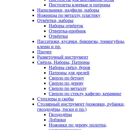
Пистолеты клеевые и патроны
Напильники, надфили, наборы
Ножницы по металлу, пластику
Отвёртки, наборы
Наборы отвёрток
Отвертка-пробник
Отвёртки
Пассатижи, кусачки, бокорезы, тонкогубцы,
клещи и пр.
Прочее
Разметочный инструмент
Свёрла, Наборы, Патроны
Наборы свёрл, буров
Патроны для дрелей
Сверло по бетону
Сверло по дереву
Сверло по металлу
Сверло по стеклу, кафелю, керамике
Степлеры и скобы
Столярный инструмент (ножовки, рубанки,
гвоздодёры, тиски и пр.)
Гвоздодёры
Лобзики
Ножовки по дереву, полотна,