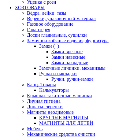
Уценка с розн
ХОЗТОВАРЫ
Вёдра, лейки, тазы
Веревки, упаковочный материал
Газовое оборудование
Галантерея
Доски гладильные, сушилки
Замочно-скобяные изделия, фурнитура
Замки (+)
Замки врезные
Замки навесные
Замки накладные
Замочные личинки, механизмы
Ручки и накладки
Ручки, ручки-замки
Канц. Товары
Калькуляторы
Крышки, закаточные машинки
Личная гигиена
Лопаты, черенки
Магниты неодимовые
КРУГЛЫЕ МАГНИТЫ
МАГНИТЫ ДЛЯ ДЕТЕЙ
Мебель
Механические средства очистки