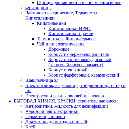
Щипцы для завивки и выпрямления волос
Фритюрница
Чайники электрические, Термопоты,
Кипятильники
Кипятильники
Кипятильники ИРИТ
Кипятильники прочие
Термопоты, чайники-термосы
Чайники электрические
Дорожные
Корпус из нержавеющей стали
Корпус пластиковый, дисковый
(закрытый нагрев. элемент)
Корпус стеклянный
Корпус фарфоровый, керамический
Шашлычница эл.
Электрогриль, вафельница, сэндвичница, тостер и
пр.
Электросушилка для овощей и фруктов
БЫТОВАЯ ХИМИЯ, КРАСКИ, строительные смеси
Антисептики, жидкость для дезинфекции
Аэрозоли для электроники
Герметики, силикон
Для чистки дымоходов и печей
Клей