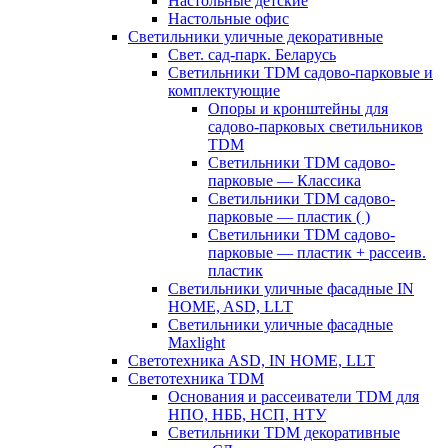
Настольные детские
Настольные офис
Светильники уличные декоративные
Свет. сад-парк. Беларусь
Светильники TDM садово-парковые и
комплектующие
Опоры и кронштейны для
садово-парковых светильников
TDM
Светильники TDM садово-
парковые — Классика
Светильники TDM садово-
парковые — пластик ( )
Светильники TDM садово-
парковые — пластик + рассеив.
пластик
Светильники уличные фасадные IN
HOME, ASD, LLT
Светильники уличные фасадные
Maxlight
Светотехника ASD, IN HOME, LLT
Светотехника TDM
Основания и рассеиватели TDM для
НПО, НББ, НСП, НТУ
Светильники TDM декоративные