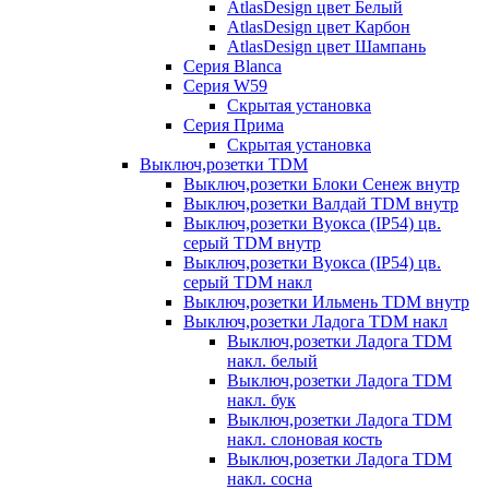
AtlasDesign цвет Белый
AtlasDesign цвет Карбон
AtlasDesign цвет Шампань
Серия Blanca
Серия W59
Скрытая установка
Серия Прима
Скрытая установка
Выключ,розетки TDM
Выключ,розетки Блоки Сенеж внутр
Выключ,розетки Валдай TDM внутр
Выключ,розетки Вуокса (IP54) цв.
серый TDM внутр
Выключ,розетки Вуокса (IP54) цв.
серый TDM накл
Выключ,розетки Ильмень TDM внутр
Выключ,розетки Ладога TDM накл
Выключ,розетки Ладога TDM
накл. белый
Выключ,розетки Ладога TDM
накл. бук
Выключ,розетки Ладога TDM
накл. слоновая кость
Выключ,розетки Ладога TDM
накл. сосна