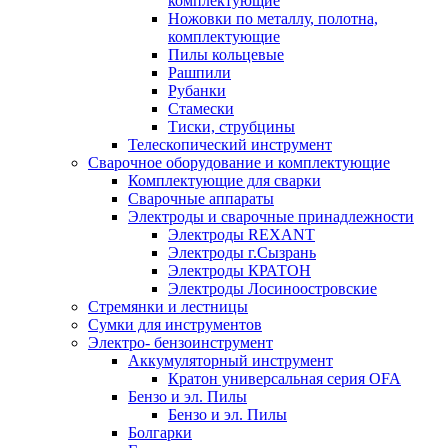
комплектующие
Ножовки по металлу, полотна,
комплектующие
Пилы кольцевые
Рашпили
Рубанки
Стамески
Тиски, струбцины
Телескопический инструмент
Сварочное оборудование и комплектующие
Комплектующие для сварки
Сварочные аппараты
Электроды и сварочные принадлежности
Электроды REXANT
Электроды г.Сызрань
Электроды КРАТОН
Электроды Лосиноостровские
Стремянки и лестницы
Сумки для инструментов
Электро- бензоинструмент
Аккумуляторный инструмент
Кратон универсальная серия OFA
Бензо и эл. Пилы
Бензо и эл. Пилы
Болгарки