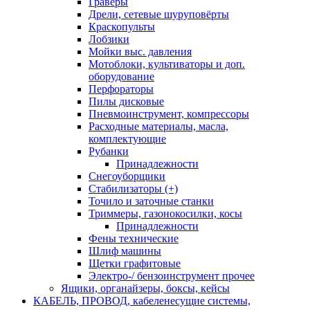
Граверы
Дрели, сетевые шуруповёрты
Краскопульты
Лобзики
Мойки выс. давления
Мотоблоки, культиваторы и доп.
оборудование
Перфораторы
Пилы дисковые
Пневмоинструмент, компрессоры
Расходные материалы, масла,
комплектующие
Рубанки
Принадлежности
Снегоуборщики
Стабилизаторы (+)
Точило и заточные станки
Триммеры, газонокосилки, косы
Принадлежности
Фены технические
Шлиф машины
Щетки графитовые
Электро-/ бензоинструмент прочее
Ящики, органайзеры, боксы, кейсы
КАБЕЛЬ, ПРОВОД, кабеленесущие системы,