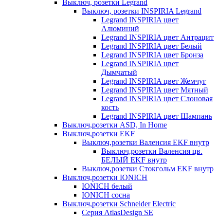
Выключ, розетки Legrand
Выключ, розетки INSPIRIA Legrand
Legrand INSPIRIA цвет
Алюминий
Legrand INSPIRIA цвет Антрацит
Legrand INSPIRIA цвет Белый
Legrand INSPIRIA цвет Бронза
Legrand INSPIRIA цвет
Дымчатый
Legrand INSPIRIA цвет Жемчуг
Legrand INSPIRIA цвет Мятный
Legrand INSPIRIA цвет Слоновая
кость
Legrand INSPIRIA цвет Шампань
Выключ,розетки ASD, In Home
Выключ,розетки EKF
Выключ,розетки Валенсия EKF внутр
Выключ,розетки Валенсия цв.
БЕЛЫЙ EKF внутр
Выключ,розетки Стокгольм EKF внутр
Выключ,розетки IONICH
IONICH белый
IONICH сосна
Выключ,розетки Schneider Electric
Серия AtlasDesign SE