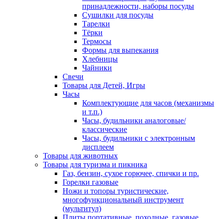
принадлежности, наборы посуды
Сушилки для посуды
Тарелки
Тёрки
Термосы
Формы для выпекания
Хлебницы
Чайники
Свечи
Товары для Детей, Игры
Часы
Комплектующие для часов (механизмы
и т.п.)
Часы, будильники аналоговые/
классические
Часы, будильники с электронным
дисплеем
Товары для животных
Товары для туризма и пикника
Газ, бензин, сухое горючее, спички и пр.
Горелки газовые
Ножи и топоры туристические,
многофункциональный инструмент
(мультитул)
Плиты портативные, походные, газовые