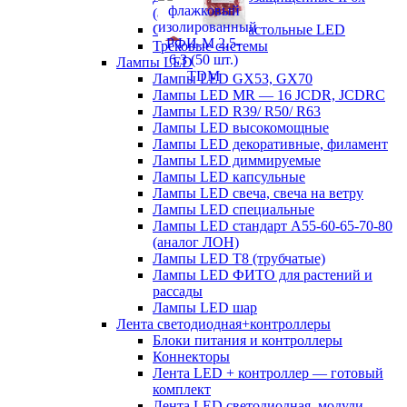
(аналог ЛСП)
Светильники настольные LED
Трековые системы
Лампы LED
Лампы LED GX53, GX70
Лампы LED MR — 16 JCDR, JCDRC
Лампы LED R39/ R50/ R63
Лампы LED высокомощные
Лампы LED декоративные, филамент
Лампы LED диммируемые
Лампы LED капсульные
Лампы LED свеча, свеча на ветру
Лампы LED специальные
Лампы LED стандарт А55-60-65-70-80
(аналог ЛОН)
Лампы LED Т8 (трубчатые)
Лампы LED ФИТО для растений и
рассады
Лампы LED шар
Лента светодиодная+контроллеры
Блоки питания и контроллеры
Коннекторы
Лента LED + контроллер — готовый
комплект
Лента LED светодиодная, модули