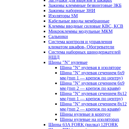
Заглушки для вырезов в шкафах
Зажимы клеммные безвинтовые ЗКБ
Зажимы наборные ЗНИ
Изоляторы SM
Кабельные вводы мембранные
Клеммы вводные силовые КВС, КСВ
Микроклеммы модульные МКМ
Сальники
Система контроля и управления
климатом шкафов- Обогреватели
Система наборных шинодержателей
НШД
Шины "N" нулевые
Шина "N" нулевая в изоляторе
Шина "N" нулевая сечением 6х9
мм (тип 1 — крепеж по центру)
Шина "N" нулевая сечением 6х9
мм (тип 2 — крепеж по краям)
Шина "N" нулевая сечением 8х12
мм (тип 1 — крепеж по центру)
Шина "N" нулевая сечением 8х12
мм (тип 2 — крепеж по краям)
Шины нулевые в корпусе
Шины нулевые на изоляторах
Шины 63A FORK (вилка) 12FORK