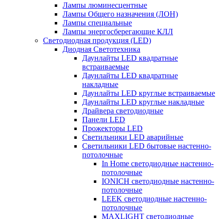
Лампы люминесцентные
Лампы Общего назначения (ЛОН)
Лампы специальные
Лампы энергосберегающие КЛЛ
Светодиодная продукция (LED)
Диодная Светотехника
Даунлайты LED квадратные
встраиваемые
Даунлайты LED квадратные
накладные
Даунлайты LED круглые встраиваемые
Даунлайты LED круглые накладные
Драйвера светодиодные
Панели LED
Прожекторы LED
Светильники LED аварийные
Светильники LED бытовые настенно-
потолочные
In Home светодиодные настенно-
потолочные
IONICH светодиодные настенно-
потолочные
LEEK светодиодные настенно-
потолочные
MAXLIGHT светодиодные