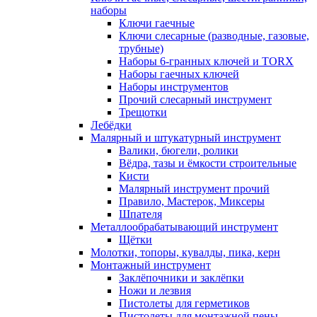
наборы
Ключи гаечные
Ключи слесарные (разводные, газовые,
трубные)
Наборы 6-гранных ключей и TORX
Наборы гаечных ключей
Наборы инструментов
Прочий слесарный инструмент
Трещотки
Лебёдки
Малярный и штукатурный инструмент
Валики, бюгели, ролики
Вёдра, тазы и ёмкости строительные
Кисти
Малярный инструмент прочий
Правило, Мастерок, Миксеры
Шпателя
Металлообрабатывающий инструмент
Щётки
Молотки, топоры, кувалды, пика, керн
Монтажный инструмент
Заклёпочники и заклёпки
Ножи и лезвия
Пистолеты для герметиков
Пистолеты для монтажной пены