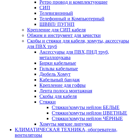
Ретро провод и комплектующие
СИП
Телевизионный
Телефонный и Компьютерный
ШВВП/ ПУГНП
Крепление для СИП кабеля
Обжим и инструмент для зачистки
Скобы и стяжки для кабеля, хомуты, аксессуары
для ПВХ труб
Аксессуары для ПВХ,ПНД труб,
металлорукава
Бирки кабельные
Гильзы кабельные
Дюбель Хомут
Кабельный бандаж
Крепление для гофры
Лента полоса монтажная
Скобы для кабеля
Стяжки
Стяжки/хомуты нейлон БЕЛЫЕ
Стяжки/хомуты нейлон ЦВЕТНЫЕ
Стяжки/хомуты нейлон ЧЁРНЫЕ
Хомуты мягкие липучки
КЛИМАТИЧЕСКАЯ ТЕХНИКА, обогреватели,
вентиляторы