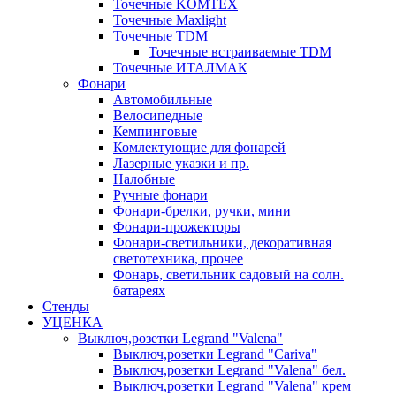
Точечные KOMTEX
Точечные Maxlight
Точечные TDM
Точечные встраиваемые TDM
Точечные ИТАЛМАК
Фонари
Автомобильные
Велосипедные
Кемпинговые
Комлектующие для фонарей
Лазерные указки и пр.
Налобные
Ручные фонари
Фонари-брелки, ручки, мини
Фонари-прожекторы
Фонари-светильники, декоративная
светотехника, прочее
Фонарь, светильник садовый на солн.
батареях
Стенды
УЦЕНКА
Выключ,розетки Legrand "Valena"
Выключ,розетки Legrand "Cariva"
Выключ,розетки Legrand "Valena" бел.
Выключ,розетки Legrand "Valena" крем