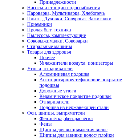
Принадлежности
Насосы и станции водоснабжения
Пароварка, Мультиварка, Хлебопечь
Плиты, Духовки, Солярогаз, Зажигалки
Приемники
Прочая быт. техника
Пылесосы, комплектующие
Соковыжималки, Соковарки
Стиральные машины
Товары для здоровья
Прочее
Увлажнители воздуха, ионизаторы
Утюги, отпариватели
Алюминиевая подошва
Антипригарное/ тефлоновое покрытие
подошвы
Дорожные утюги
Керамическое покрытие подошвы
Отпариватели
Подошва из нержавеющей стали
Фен, щипцы, выпрямители
Фен-щётка, фен-расчёска
Фены
Щипцы для выпрямления волос
Щипцы для завивки волос/ плойки