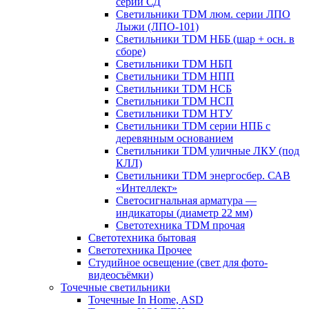
серии СД
Светильники TDM люм. серии ЛПО
Лыжи (ЛПО-101)
Светильники TDM НББ (шар + осн. в
сборе)
Светильники TDM НБП
Светильники TDM НПП
Светильники TDM НСБ
Светильники TDM НСП
Светильники TDM НТУ
Светильники TDM серии НПБ с
деревянным основанием
Светильники TDM уличные ЛКУ (под
КЛЛ)
Светильники TDM энергосбер. САВ
«Интеллект»
Светосигнальная арматура —
индикаторы (диаметр 22 мм)
Светотехника TDM прочая
Светотехника бытовая
Светотехника Прочее
Студийное освещение (свет для фото-
видеосъёмки)
Точечные светильники
Точечные In Home, ASD