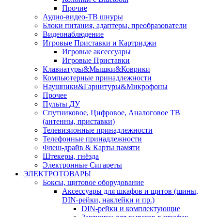
Прочие
Аудио-видео-ТВ шнуры
Блоки питания, адаптеры, преобразователи
Видеонаблюдение
Игровые Приставки и Картриджи
Игровые аксессуары
Игровые Приставки
Клавиатуры&Мышки&Коврики
Компьютерные принадлежности
Наушники&Гарнитуры&Микрофоны
Прочее
Пульты ДУ
Спутниковое, Цифровое, Аналоговое ТВ
(антенны, приставки)
Телевизионные принадлежности
Телефонные принадлежности
Флеш-драйв & Карты памяти
Штекеры, гнёзда
Электронные Сигареты
ЭЛЕКТРОТОВАРЫ
Боксы, щитовое оборудование
Аксессуары для шкафов и щитов (шины,
DIN-рейки, наклейки и пр.)
DIN-рейки и комплектующие