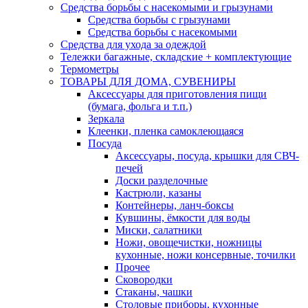
Средства борьбы с насекомыми и грызунами
Средства борьбы с грызунами
Средства борьбы с насекомыми
Средства для ухода за одеждой
Тележки багажные, складские + комплектующие
Термометры
ТОВАРЫ ДЛЯ ДОМА, СУВЕНИРЫ
Аксессуары для приготовления пищи
(бумага, фольга и т.п.)
Зеркала
Клеенки, пленка самоклеющаяся
Посуда
Аксессуары, посуда, крышки для СВЧ-
печей
Доски разделочные
Кастрюли, казаны
Контейнеры, ланч-боксы
Кувшины, ёмкости для воды
Миски, салатники
Ножи, овощечистки, ножницы
кухонные, ножи консервные, точилки
Прочее
Сковородки
Стаканы, чашки
Столовые приборы, кухонные