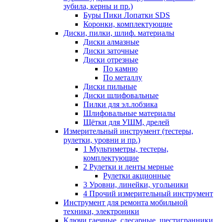
зубила, керны и пр.)
Буры Пики Лопатки SDS
Коронки, комплектующие
Диски, пилки, шлиф. материалы
Диски алмазные
Диски заточные
Диски отрезные
По камню
По металлу
Диски пильные
Диски шлифовальные
Пилки для эл.лобзика
Шлифовальные материалы
Щётки для УШМ, дрелей
Измерительный инструмент (тестеры,
рулетки, уровни и пр.)
1 Мультиметры, тестеры,
комплектующие
2 Рулетки и ленты мерные
Рулетки акционные
3 Уровни, линейки, угольники
4 Прочий измерительный инструмент
Инструмент для ремонта мобильной
техники, электроники
Ключи гаечные, слесарные, шестигранники,